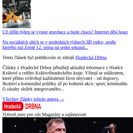
Už příští týden se vypne gravitace a bude chaos? Internet děsí hoax
Na sociálních sítích se v posledních týdnech šíří video, podle
kterého má Země 12. srpna na sedm sekund...
Tento článek byl publikován ze zdrojů
Hradecká Drbna
Články z Hradecké Drbny přinášejí aktuální informace z Hradce
Králové a celého Královéhradeckého kraje. Věnují se událostem,
které přímo ovlivňují každodenní život obyvatel – od dopravy,
školství a komunální politiky až po kulturní akce, sport, kriminalitu
či zásahy složek integrovaného...
Všechny články tohoto autora →
Vybrali jsme pro vás
Magazíny a zajímavosti