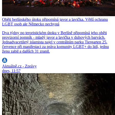
Oběti berlínského útoku připomíná javor a lavička. Větší ochranu
LGBT osob ale Německo nechystá
Dva týdny po teroristickém útoku v Berlíně připomíná jeho oběti
provizorní pomník - mladý javor a lavička v duhových barvách.
Jednadvacetiletý islamista najel v centrálním parku Tiergarten 25.
července při manifestaci za práva komunity LGBT+ do lidí, jednu
ženu zabil a dalších 31 zranil.
Aktuálně.cz - Zprávy
dnes, 11:57