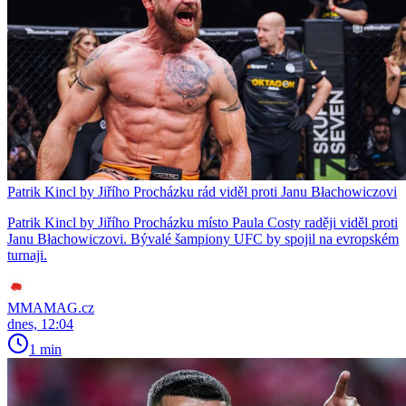
Patrik Kincl by Jiřího Procházku rád viděl proti Janu Błachowiczovi
Patrik Kincl by Jiřího Procházku místo Paula Costy raději viděl proti
Janu Błachowiczovi. Bývalé šampiony UFC by spojil na evropském
turnaji.
MMAMAG.cz
dnes, 12:04
1 min