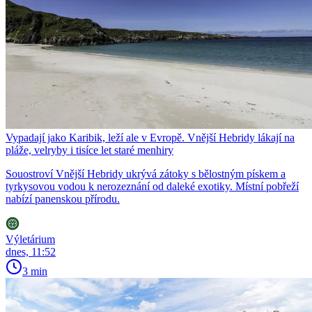
Vypadají jako Karibik, leží ale v Evropě. Vnější Hebridy lákají na
pláže, velryby i tisíce let staré menhiry
Souostroví Vnější Hebridy ukrývá zátoky s bělostným pískem a
tyrkysovou vodou k nerozeznání od daleké exotiky. Místní pobřeží
nabízí panenskou přírodu.
Výletárium
dnes, 11:52
3 min