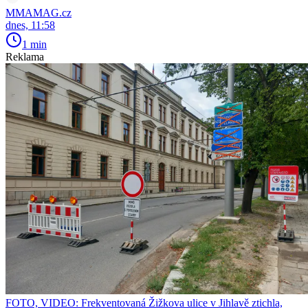
MMAMAG.cz
dnes, 11:58
1 min
Reklama
FOTO, VIDEO: Frekventovaná Žižkova ulice v Jihlavě ztichla,