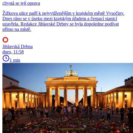
chystá se její oprava
Žižkova ulice patří k nejvytíženějším v krajském městě Vysočiny.
Dnes ráno se v úseku mezi krajským úřadem a čerpací stanicí
uzavřela. Redakce Jihlavské Drbny se byla dopoledne podívat
přímo na místě.
Jihlavská Drbna
dnes, 11:58
1 min