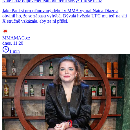
Nate Diaz odpověděl Paulovi třemi slovy: Tak se ukaž
Jake Paul si pro plánovaný debut v MMA vybral Natea Diaze a
obvinil ho, že se zápasu vyhýbá. Bývalá hvězda UFC mu teď na síti
X stručně vzkázala, aby za ní přišel.
MMAMAG.cz
dnes, 11:20
1 min