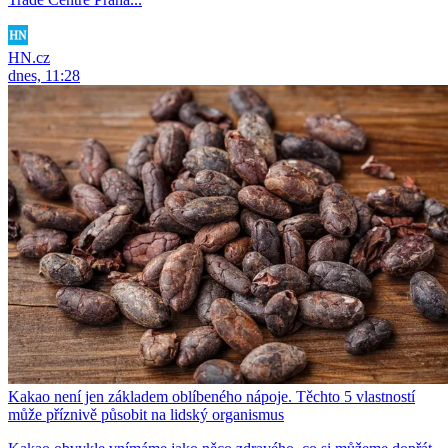
HN.cz
dnes, 11:28
Kakao není jen základem oblíbeného nápoje. Těchto 5 vlastností
může příznivě působit na lidský organismus