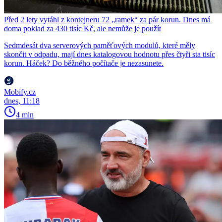
Před 2 lety vytáhl z kontejneru 72 „ramek“ za pár korun. Dnes má
doma poklad za 430 tisíc Kč, ale nemůže je použít
Sedmdesát dva serverových paměťových modulů, které měly
skončit v odpadu, mají dnes katalogovou hodnotu přes čtyři sta tisíc
korun. Háček? Do běžného počítače je nezasunete.
Mobify.cz
dnes, 11:18
4 min