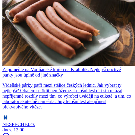
Zapomeňte na Vodňanské kuře i na Krahulík. Nejlepší poctivé
párky jsou úplně od jiné značky
Vídeňské párky patří mezi stálice českých lednic. Jak vybrat ty
nejlepší? Obalem se řídit nemůžeme. Letošní test dTestu ukázal
nepříjemné rozdíly mezi tím, co výrobci uvádějí na etiketě, a tím, co
laboratoř skutečně naměřila. Jiný letošní test ale přinesl
překvapivého vítěze.
NESPECHEJ.cz
dnes, 12:00