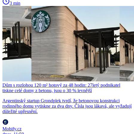
3 min
Dům s rozlohou 120 m² hotový za 48 hodin: 27letý podnikatel
tiskne celé domy z betonu, jsou o 30 % levnější
Argentinský startup Grondplek tvrdí, že betonovou konstrukci
rodinného domu vytiskne za dva dny. Čísla jsou lákavá, ale vyžadují
důležité upřesnění.
Mobify.cz