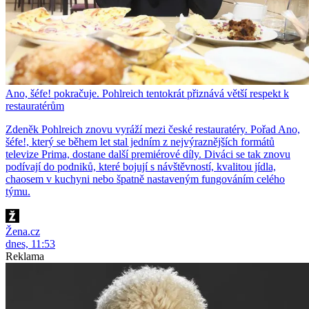
Ano, šéfe! pokračuje. Pohlreich tentokrát přiznává větší respekt k
restauratérům
Zdeněk Pohlreich znovu vyráží mezi české restauratéry. Pořad Ano,
šéfe!, který se během let stal jedním z nejvýraznějších formátů
televize Prima, dostane další premiérové díly. Diváci se tak znovu
podívají do podniků, které bojují s návštěvností, kvalitou jídla,
chaosem v kuchyni nebo špatně nastaveným fungováním celého
týmu.
Žena.cz
dnes, 11:53
Reklama