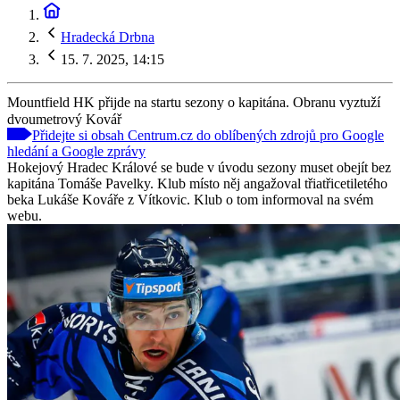
Hradecká Drbna
15. 7. 2025, 14:15
Mountfield HK přijde na startu sezony o kapitána. Obranu vyztuží
dvoumetrový Kovář
Přidejte si obsah Centrum.cz do oblíbených zdrojů pro Google
hledání a Google zprávy
Hokejový Hradec Králové se bude v úvodu sezony muset obejít bez
kapitána Tomáše Pavelky. Klub místo něj angažoval třiatřicetiletého
beka Lukáše Kováře z Vítkovic. Klub o tom informoval na svém
webu.