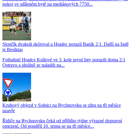
pokoj ve sdíleném bytě na mediánových 7750...
Slončík dvakrát skóroval a Hradec porazil Baník 2:1. Další na řadě
je Besiktas
Fotbalisté Hradce Králové ve 3. kole první ligy porazili doma 2:1
Ostravu a ideálně se naladili na...
Kruhový objezd v Solnici na Rychnovsku se zítra na tři měsíce
uzavře
Řidiče na Rychnovsku čeká od příštího týdne výrazné dopravní
omezení. Od pondělí 10. srpna se na tři měsíce...