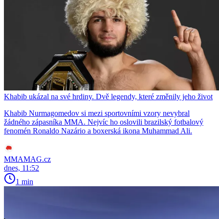
Khabib ukázal na své hrdiny. Dvě legendy, které změnily jeho život
Khabib Nurmagomedov si mezi sportovními vzory nevybral
žádného zápasníka MMA. Nejvíc ho oslovili brazilský fotbalový
fenomén Ronaldo Nazário a boxerská ikona Muhammad Ali.
MMAMAG.cz
dnes, 11:52
1 min