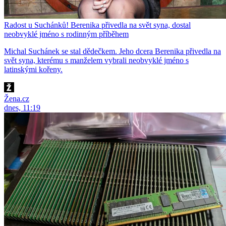
Radost u Suchánků! Berenika přivedla na svět syna, dostal
neobvyklé jméno s rodinným příběhem
Michal Suchánek se stal dědečkem. Jeho dcera Berenika přivedla na
svět syna, kterému s manželem vybrali neobvyklé jméno s
latinskými kořeny.
Žena.cz
dnes, 11:19