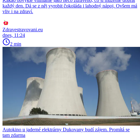
Kakao obvykle vnímáme jako něco zdravého, co si můžeme dopřát
každý den. Dá se z něj vyrobit čokoláda i lahodný nápoj. Ovšem má
vliv i na zdraví.
Zdravestravovani.eu
dnes, 11:24
2 min
Autokino u jaderné elektrárny Dukovany budí zájem. Promítá se
tam zdarma