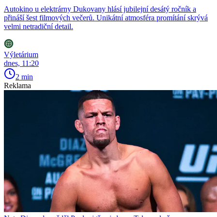
Autokino u elektrárny Dukovany hlásí jubilejní desátý ročník a
přináší šest filmových večerů. Unikátní atmosféra promítání skrývá
velmi netradiční detail.
Výletárium
dnes, 11:20
2 min
Reklama