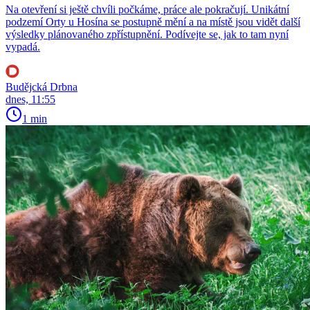
Na otevření si ještě chvíli počkáme, práce ale pokračují. Unikátní
podzemí Orty u Hosína se postupně mění a na místě jsou vidět další
výsledky plánovaného zpřístupnění. Podívejte se, jak to tam nyní
vypadá.
Budějcká Drbna
dnes, 11:55
1 min