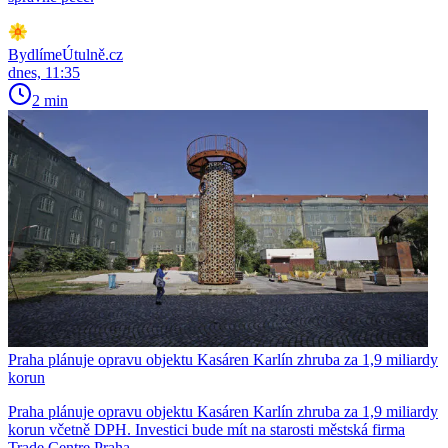
BydlímeÚtulně.cz
dnes, 11:35
2 min
Praha plánuje opravu objektu Kasáren Karlín zhruba za 1,9 miliardy
korun
Praha plánuje opravu objektu Kasáren Karlín zhruba za 1,9 miliardy
korun včetně DPH. Investici bude mít na starosti městská firma
Trade Centre Praha...