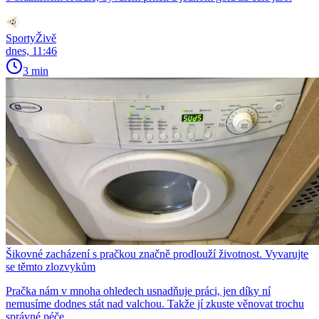
SportyŽivě
dnes, 11:46
3 min
Šikovné zacházení s pračkou značně prodlouží životnost. Vyvarujte
se těmto zlozvykům
Pračka nám v mnoha ohledech usnadňuje práci, jen díky ní
nemusíme dodnes stát nad valchou. Takže jí zkuste věnovat trochu
správné péče.