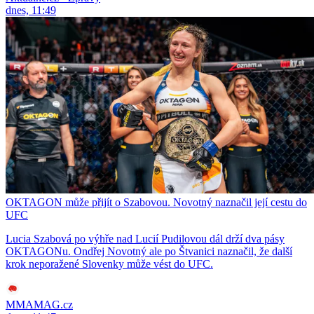
dnes, 11:49
OKTAGON může přijít o Szabovou. Novotný naznačil její cestu do
UFC
Lucia Szabová po výhře nad Lucií Pudilovou dál drží dva pásy
OKTAGONu. Ondřej Novotný ale po Štvanici naznačil, že další
krok neporažené Slovenky může vést do UFC.
MMAMAG.cz