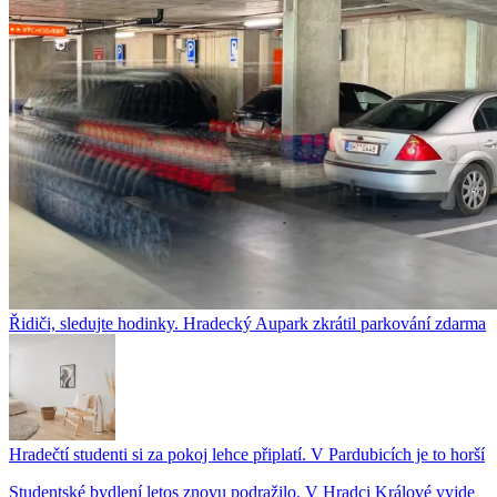
Řidiči, sledujte hodinky. Hradecký Aupark zkrátil parkování zdarma
Hradečtí studenti si za pokoj lehce připlatí. V Pardubicích je to horší
Studentské bydlení letos znovu podražilo. V Hradci Králové vyjde