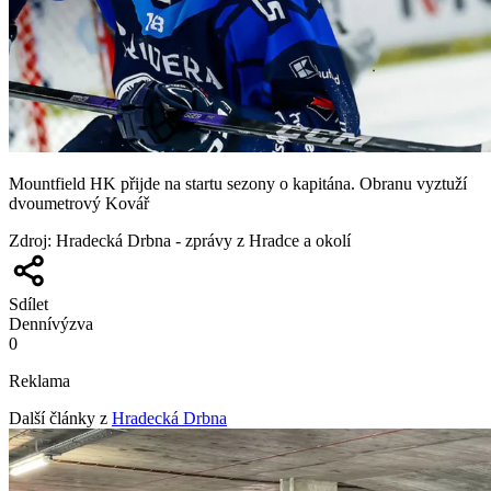
Mountfield HK přijde na startu sezony o kapitána. Obranu vyztuží
dvoumetrový Kovář
Zdroj
:
Hradecká Drbna - zprávy z Hradce a okolí
Sdílet
Denní
výzva
0
Reklama
Další články z
Hradecká Drbna