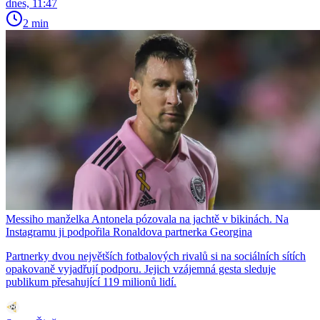
dnes, 11:47
2 min
Messiho manželka Antonela pózovala na jachtě v bikinách. Na
Instagramu ji podpořila Ronaldova partnerka Georgina
Partnerky dvou největších fotbalových rivalů si na sociálních sítích
opakovaně vyjadřují podporu. Jejich vzájemná gesta sleduje
publikum přesahující 119 milionů lidí.