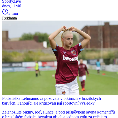
SportyŽivě
dnes, 11:46
3 min
Reklama
Fotbalistka Lehmannová pózovala v bikinách v brazilských
barvách. Fanoušci ale kritizovali její sportovní výsledky
Zelenožluté bikiny, loď, slunce, a pod příspěvkem lavina komentářů
o brazilském fotbale, bývalém příteli a jednom gólu za celé jaro.