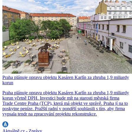
Praha plánuje opravu objektu Kasáren Karlín za zhruba 1,9 miliardy
korun
Praha plánuje opravu objektu Kasáren Karlín za zhruba 1,9 miliardy
korun včetně DPH. Investici bude mít na starosti městská firma
Trade Centre Praha (TCP), která má objekt ve správě. Praha jí na to
poskytne peníze. Pražští radní v pondělí souhlasili s tím, aby firma
vypsala tendr na zpracování projektu rekonstrukce.
Aktuálně.cz - Zprávy