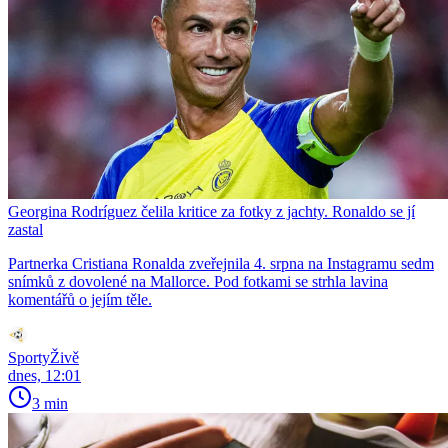
Georgina Rodríguez čelila kritice za fotky z jachty. Ronaldo se jí
zastal
Partnerka Cristiana Ronalda zveřejnila 4. srpna na Instagramu sedm
snímků z dovolené na Mallorce. Pod fotkami se strhla lavina
komentářů o jejím těle.
SportyŽivě
dnes, 12:01
3 min