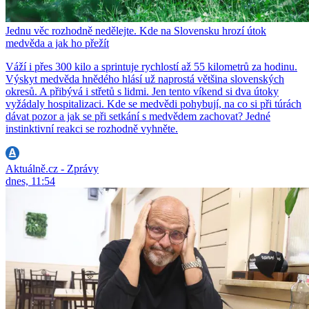
Jednu věc rozhodně nedělejte. Kde na Slovensku hrozí útok
medvěda a jak ho přežít
Váží i přes 300 kilo a sprintuje rychlostí až 55 kilometrů za hodinu.
Výskyt medvěda hnědého hlásí už naprostá většina slovenských
okresů. A přibývá i střetů s lidmi. Jen tento víkend si dva útoky
vyžádaly hospitalizaci. Kde se medvědi pohybují, na co si při túrách
dávat pozor a jak se při setkání s medvědem zachovat? Jedné
instinktivní reakci se rozhodně vyhněte.
Aktuálně.cz - Zprávy
dnes, 11:54