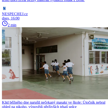
NESPECHEJ.cz
dnes, 16:00
2 min
Klid běžného dne narušil nečekaný masakr ve škole: Útočník nebral
ohled na nikoho, výpovědi přeživších trhají srdce