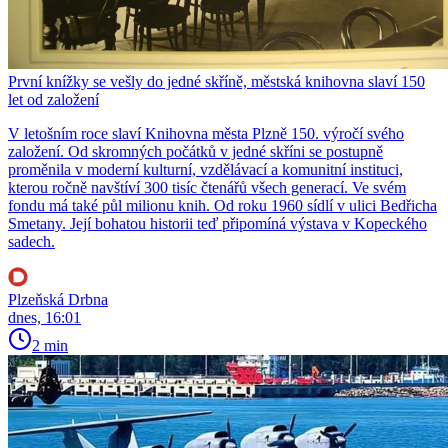
První knížky se vešly do jedné skříně, městská knihovna slaví 150
let od založení
V letošním roce slaví Knihovna města Plzně 150. výročí svého
založení. Od skromných počátků v jedné skříni se postupně
proměnila v moderní kulturní, vzdělávací a komunitní instituci,
kterou ročně navštíví 300 tisíc čtenářů všech generací. Ve svém
fondu má také půl milionu knih. Od roku 1960 sídlí v ulici Bedřicha
Smetany. Její bohatou historii teď připomíná výstava v Kopeckého
sadech.
Plzeňská Drbna
dnes, 16:01
2 min