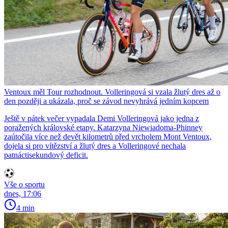
Ventoux měl Tour rozhodnout. Volleringová si vzala žlutý dres až o
den později a ukázala, proč se závod nevyhrává jedním kopcem
Ještě v pátek večer vypadala Demi Volleringová jako jedna z
poražených královské etapy. Katarzyna Niewiadoma-Phinney
zaútočila více než devět kilometrů před vrcholem Mont Ventoux,
dojela si pro vítězství a žlutý dres a Volleringové nechala
patnáctisekundový deficit.
Vše o sportu
dnes, 17:06
4 min