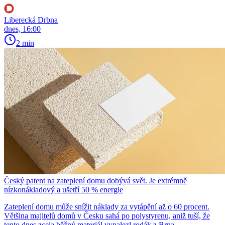
Liberecká Drbna
dnes, 16:00
2 min
Český patent na zateplení domu dobývá svět. Je extrémně
nízkonákladový a ušetří 50 % energie
Zateplení domu může snížit náklady za vytápění až o 60 procent.
Většina majitelů domů v Česku sahá po polystyrenu, aniž tuší, že
tento dnes zcela běžný materiál vynalezl rodák z Brna.