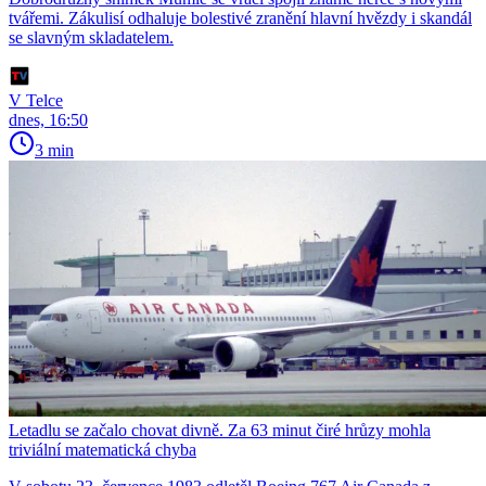
tvářemi. Zákulisí odhaluje bolestivé zranění hlavní hvězdy i skandál
se slavným skladatelem.
V Telce
dnes, 16:50
3 min
Letadlu se začalo chovat divně. Za 63 minut čiré hrůzy mohla
triviální matematická chyba