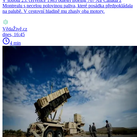
V sobotu 23. července 1983 odletěl Boeing 767 Air Canada z
Montrealu s necelou polovinou paliva, které posádka předpokládala
na palubě. V cestovní hladině mu zhasly oba motory.
VědaŽivě.cz
dnes, 16:45
4 min