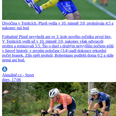
Divočina v Teplicích. Plzeň vedla v 10. minutě 3:0, prohrávala 4:5 a
nakonec má bod
Fotbalisté Plzně nevyhráli ani ve 3. kole nového ročníku první ligy.
V Teplicích vedli už v 10. minutě 3:0, nakonec však odvraceli
prohru a remizovali 5:5. Šlo o duel s druhým nejvyšším počtem gólů
v ligové historii, v prvním poločase (3:4) padl dokonce rekordní
počet branek. Zlín opět prohrál, Bohemians podlehl doma 0:2 a stále
nemá ani bod.
Aktuálně.cz - Sport
dnes, 17:06