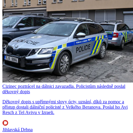
Cizinec poztrácel na dálnici zavazadla. Policistům následně poslal
děkovný dopis
Děkovný dopis s upřímnými slovy úcty, uznání, díků za pomoc a
přístup dostali dálniční policisté z Velkého Beranova. Poslal ho Avi
Resch z Tel Avivu v Izraeli.
Jihlavská Drbna