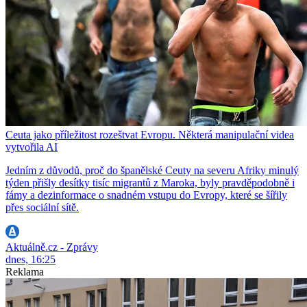
Ceuta jako příležitost rozeštvat Evropu. Některá manipulační videa
vytvořila AI
Jedním z důvodů, proč do španělské Ceuty na severu Afriky minulý
týden přišly desítky tisíc migrantů z Maroka, byly pravděpodobně i
fámy a dezinformace o snadném vstupu do Evropy, které se šířily
přes sociální sítě.
Aktuálně.cz - Zprávy
dnes, 16:25
Reklama