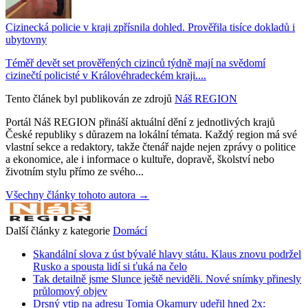
Cizinecká policie v kraji zpřísnila dohled. Prověřila tisíce dokladů i
ubytovny
Téměř devět set prověřených cizinců týdně mají na svědomí
cizinečtí policisté v Královéhradeckém kraji....
Tento článek byl publikován ze zdrojů
Náš REGION
Portál Náš REGION přináší aktuální dění z jednotlivých krajů
České republiky s důrazem na lokální témata. Každý region má své
vlastní sekce a redaktory, takže čtenář najde nejen zprávy o politice
a ekonomice, ale i informace o kultuře, dopravě, školství nebo
životním stylu přímo ze svého...
Všechny články tohoto autora →
Další články z kategorie
Domácí
Skandální slova z úst bývalé hlavy státu. Klaus znovu podržel
Rusko a spousta lidí si ťuká na čelo
Tak detailně jsme Slunce ještě neviděli. Nové snímky přinesly
průlomový objev
Drsný vtip na adresu Tomia Okamury udeřil hned 2x: