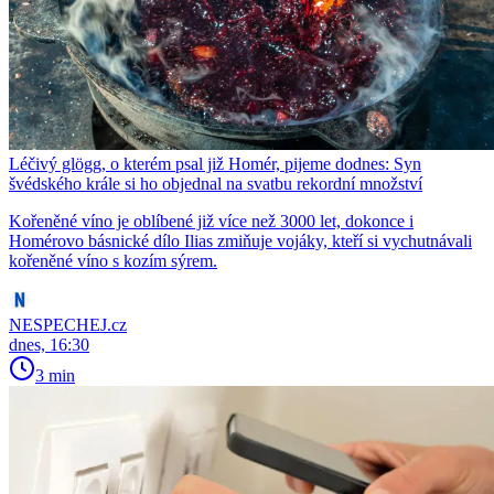
Léčivý glögg, o kterém psal již Homér, pijeme dodnes: Syn
švédského krále si ho objednal na svatbu rekordní množství
Kořeněné víno je oblíbené již více než 3000 let, dokonce i
Homérovo básnické dílo Ilias zmiňuje vojáky, kteří si vychutnávali
kořeněné víno s kozím sýrem.
NESPECHEJ.cz
dnes, 16:30
3 min