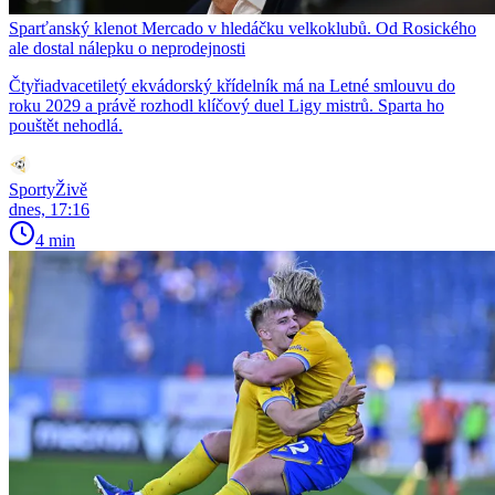
Sparťanský klenot Mercado v hledáčku velkoklubů. Od Rosického
ale dostal nálepku o neprodejnosti
Čtyřiadvacetiletý ekvádorský křídelník má na Letné smlouvu do
roku 2029 a právě rozhodl klíčový duel Ligy mistrů. Sparta ho
pouštět nehodlá.
SportyŽivě
dnes, 17:16
4 min