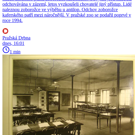
odchovávána v zázemí, letos vyzkoušeli chovatelé jiný přístup. Lidé
naleznou zoborožce ve výběhu u antilop. Odchov zoborožce
kaferského patří mezi náročnější. V pražské zoo se podařil poprvé v
roce 1994.
Pražská Drbna
dnes, 16:01
1 min