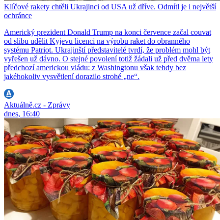
Klíčové rakety chtěli Ukrajinci od USA už dříve. Odmítl je i největší
ochránce
Americký prezident Donald Trump na konci července začal couvat
od slibu udělit Kyjevu licenci na výrobu raket do obranného
systému Patriot. Ukrajinští představitelé tvrdí, že problém mohl být
vyřešen už dávno. O stejné povolení totiž žádali už před dvěma lety
předchozí americkou vládu: z Washingtonu však tehdy bez
jakéhokoliv vysvětlení dorazilo strohé „ne“.
Aktuálně.cz - Zprávy
dnes, 16:40