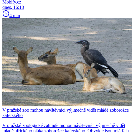
Mobify.cz
dnes, 16:18
4 min
V pražské zoo mohou návštěvníci výjimečně vidět mládě zoborožce
kaferského
V pražské zoologické zahradě mohou návštěvníci výjimečně vidět
mládě afrického ptáka zoborožce kaferského. Obvykle jsou mláďata