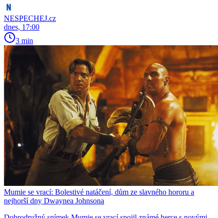
NESPECHEJ.cz
dnes, 17:00
3 min
Mumie se vrací: Bolestivé natáčení, dům ze slavného hororu a
nejhorší dny Dwaynea Johnsona
Dobrodružný snímek Mumie se vrací spojil známé herce s novými