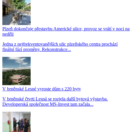
Plzeň dokončuje přestavbu Americké ulice, provoz se vrátí v noci na
neděli
Jedna z nejfrekventovanějších ulic plzeňského centra prochází
finální fází proměny. Rekonstrukce...
V brněnské Lesné vyroste dům s 220 byty
V brněnské čtvrti Lesná se rozjela další bytová výstavba.
Developerská společnost MS-Invest tam začala...