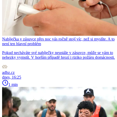
Nabíječka v zásuvce přes noc vás ročně stojí víc, než si myslíte. A to
není ten hlavní problém
Pokud necháváte své nabíječky neustále v zásuvce, může se vám to
nehezky vymstít. V horším případě hrozí i riziko požáru domácnosti.
adbz.cz
dnes, 16:25
1 min