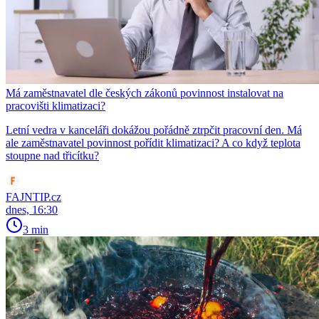
Má zaměstnavatel dle českých zákonů povinnost instalovat na
pracovišti klimatizaci?
Letní vedra v kanceláři dokážou pořádně ztrpčit pracovní den. Má
ale zaměstnavatel povinnost pořídit klimatizaci? A co když teplota
stoupne nad třicítku?
FAJNTIP.cz
dnes, 16:30
3 min