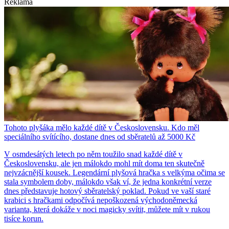
Reklama
Tohoto plyšáka mělo každé dítě v Československu. Kdo měl
speciálního svítícího, dostane dnes od sběratelů až 5000 Kč
V osmdesátých letech po něm toužilo snad každé dítě v
Československu, ale jen málokdo mohl mít doma ten skutečně
nejvzácnější kousek. Legendární plyšová hračka s velkýma očima se
stala symbolem doby, málokdo však ví, že jedna konkrétní verze
dnes představuje hotový sběratelský poklad. Pokud ve vaší staré
krabici s hračkami odpočívá nepoškozená východoněmecká
varianta, která dokáže v noci magicky svítit, můžete mít v rukou
tisíce korun.