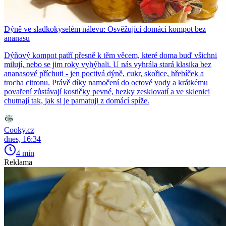
Dýně ve sladkokyselém nálevu: Osvěžující domácí kompot bez
ananasu
Dýňový kompot patří přesně k těm věcem, které doma buď všichni
milují, nebo se jim roky vyhýbali. U nás vyhrála stará klasika bez
ananasové příchuti - jen poctivá dýně, cukr, skořice, hřebíček a
trocha citronu. Právě díky namočení do octové vody a krátkému
povaření zůstávají kostičky pevné, hezky zesklovatí a ve sklenici
chutnají tak, jak si je pamatuji z domácí spíže.
Cooky.cz
dnes, 16:34
4 min
Reklama