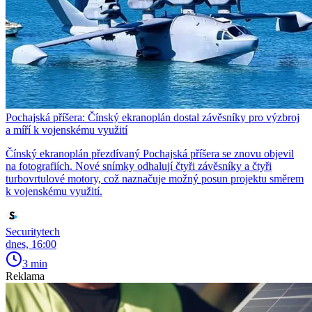
Pochajská příšera: Čínský ekranoplán dostal závěsníky pro výzbroj
a míří k vojenskému využití
Čínský ekranoplán přezdívaný Pochajská příšera se znovu objevil
na fotografiích. Nové snímky odhalují čtyři závěsníky a čtyři
turbovrtulové motory, což naznačuje možný posun projektu směrem
k vojenskému využití.
Securitytech
dnes, 16:00
3 min
Reklama