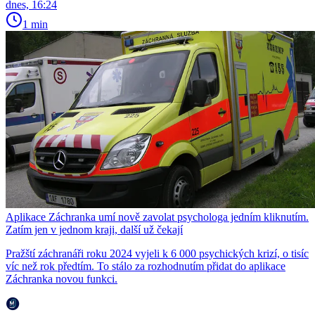
dnes, 16:24
1 min
Aplikace Záchranka umí nově zavolat psychologa jedním kliknutím.
Zatím jen v jednom kraji, další už čekají
Pražští záchranáři roku 2024 vyjeli k 6 000 psychických krizí, o tisíc
víc než rok předtím. To stálo za rozhodnutím přidat do aplikace
Záchranka novou funkci.