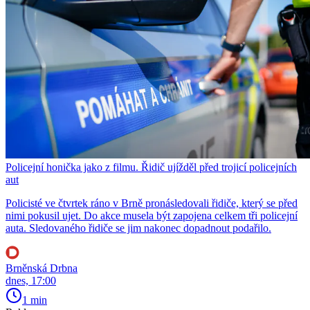
Policejní honička jako z filmu. Řidič ujížděl před trojicí policejních
aut
Policisté ve čtvrtek ráno v Brně pronásledovali řidiče, který se před
nimi pokusil ujet. Do akce musela být zapojena celkem tři policejní
auta. Sledovaného řidiče se jim nakonec dopadnout podařilo.
Brněnská Drbna
dnes, 17:00
1 min