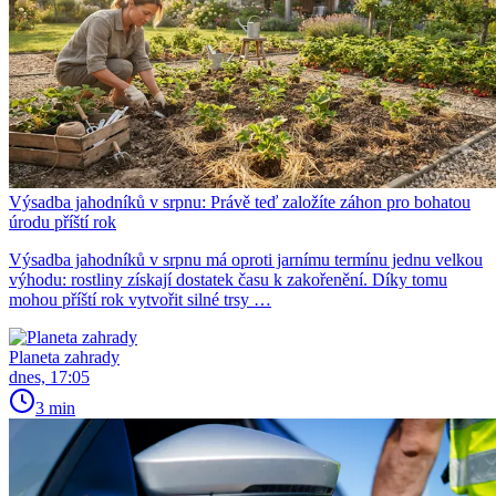
Výsadba jahodníků v srpnu: Právě teď založíte záhon pro bohatou
úrodu příští rok
Výsadba jahodníků v srpnu má oproti jarnímu termínu jednu velkou
výhodu: rostliny získají dostatek času k zakořenění. Díky tomu
mohou příští rok vytvořit silné trsy …
Planeta zahrady
dnes, 17:05
3 min