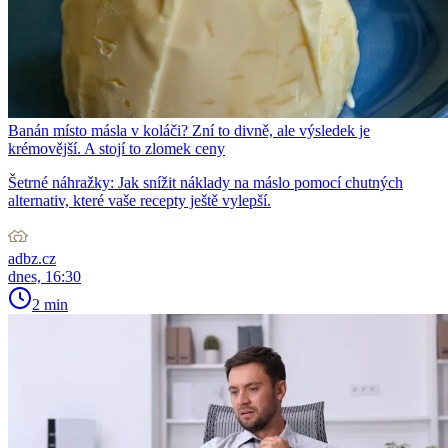
Banán místo másla v koláči? Zní to divně, ale výsledek je
krémovější. A stojí to zlomek ceny
Šetrné náhražky: Jak snížit náklady na máslo pomocí chutných
alternativ, které vaše recepty ještě vylepší.
adbz.cz
dnes, 16:30
2 min