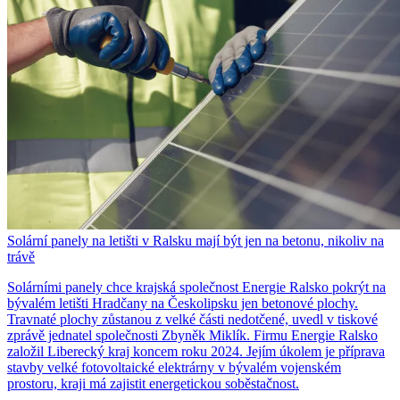
Solární panely na letišti v Ralsku mají být jen na betonu, nikoliv na
trávě
Solárními panely chce krajská společnost Energie Ralsko pokrýt na
bývalém letišti Hradčany na Českolipsku jen betonové plochy.
Travnaté plochy zůstanou z velké části nedotčené, uvedl v tiskové
zprávě jednatel společnosti Zbyněk Miklík. Firmu Energie Ralsko
založil Liberecký kraj koncem roku 2024. Jejím úkolem je příprava
stavby velké fotovoltaické elektrárny v bývalém vojenském
prostoru, kraji má zajistit energetickou soběstačnost.