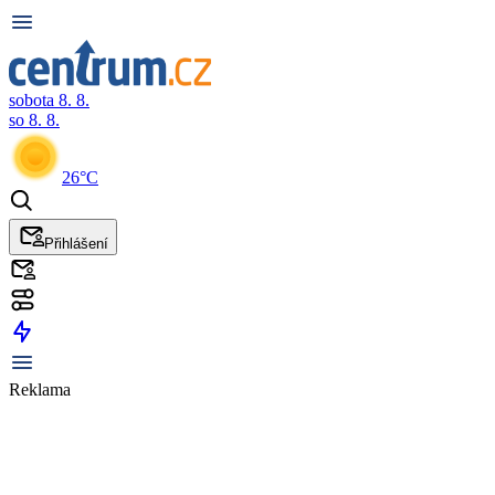
sobota 8. 8.
so 8. 8.
26°C
Přihlášení
Reklama