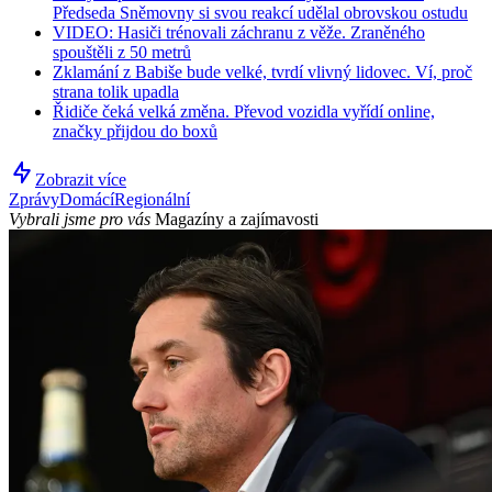
Předseda Sněmovny si svou reakcí udělal obrovskou ostudu
VIDEO: Hasiči trénovali záchranu z věže. Zraněného
spouštěli z 50 metrů
Zklamání z Babiše bude velké, tvrdí vlivný lidovec. Ví, proč
strana tolik upadla
Řidiče čeká velká změna. Převod vozidla vyřídí online,
značky přijdou do boxů
Zobrazit více
Zprávy
Domácí
Regionální
Vybrali jsme pro vás
Magazíny a zajímavosti