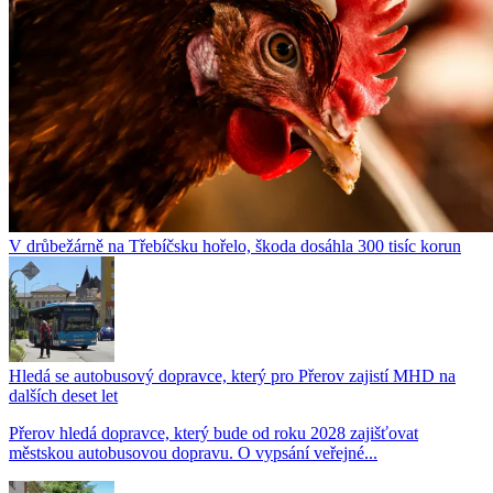
V drůbežárně na Třebíčsku hořelo, škoda dosáhla 300 tisíc korun
Hledá se autobusový dopravce, který pro Přerov zajistí MHD na
dalších deset let
Přerov hledá dopravce, který bude od roku 2028 zajišťovat
městskou autobusovou dopravu. O vypsání veřejné...