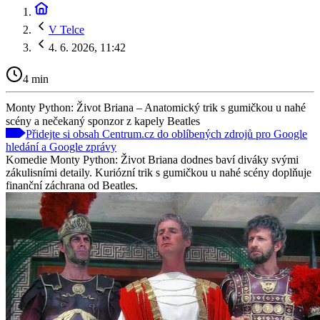
V Telce
4. 6. 2026, 11:42
4 min
Monty Python: Život Briana – Anatomický trik s gumičkou u nahé
scény a nečekaný sponzor z kapely Beatles
Přidejte si obsah Centrum.cz do oblíbených zdrojů pro Google
hledání a Google zprávy
Komedie Monty Python: Život Briana dodnes baví diváky svými
zákulisními detaily. Kuriózní trik s gumičkou u nahé scény doplňuje
finanční záchrana od Beatles.