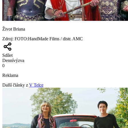
Život Briana
Zdroj
:
FOTO:HandMade Films / distr. AMC
Sdílet
Denní
výzva
0
Reklama
Další články z
V Telce