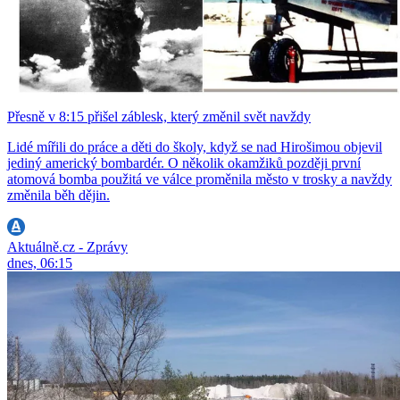
Přesně v 8:15 přišel záblesk, který změnil svět navždy
Lidé mířili do práce a děti do školy, když se nad Hirošimou objevil
jediný americký bombardér. O několik okamžiků později první
atomová bomba použitá ve válce proměnila město v trosky a navždy
změnila běh dějin.
Aktuálně.cz - Zprávy
dnes, 06:15