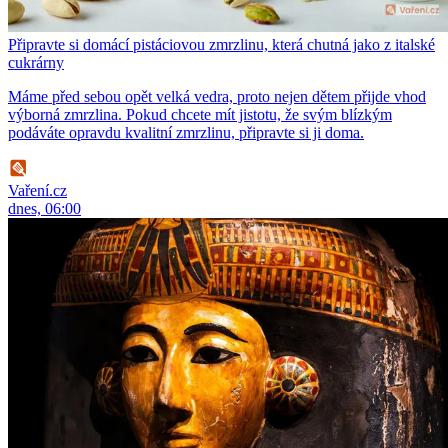
Připravte si domácí pistáciovou zmrzlinu, která chutná jako z italské
cukrárny
Máme před sebou opět velká vedra, proto nejen dětem přijde vhod
výborná zmrzlina. Pokud chcete mít jistotu, že svým blízkým
podáváte opravdu kvalitní zmrzlinu, připravte si ji doma.
Vaření.cz
dnes, 06:00