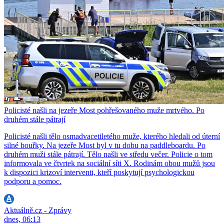
Policisté našli na jezeře Most pohřešovaného muže mrtvého. Po
druhém stále pátrají
Policisté našli tělo osmadvacetiletého muže, kterého hledali od úterní
silné bouřky. Na jezeře Most byl v tu dobu na paddleboardu. Po
druhém muži stále pátrají. Tělo našli ve středu večer. Policie o tom
informovala ve čtvrtek na sociální síti X. Rodinám obou mužů jsou
k dispozici krizoví interventi, kteří poskytují psychologickou
podporu a pomoc.
Aktuálně.cz - Zprávy
dnes, 06:13