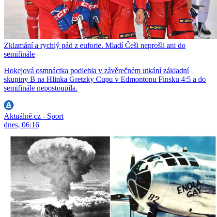
Zklamání a rychlý pád z euforie. Mladí Češi neprošli ani do
semifinále
Hokejová osmnáctka podlehla v závěrečném utkání základní
skupiny B na Hlinka Gretzky Cupu v Edmontonu Finsku 4:5 a do
semifinále nepostoupila.
Aktuálně.cz - Sport
dnes, 06:16