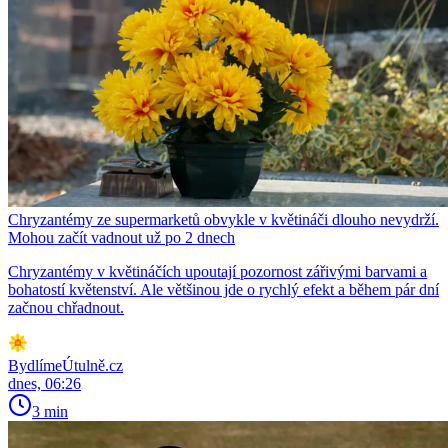
Chryzantémy ze supermarketů obvykle v květináči dlouho nevydrží.
Mohou začít vadnout už po 2 dnech
Chryzantémy v květináčích upoutají pozornost zářivými barvami a
bohatostí květenství. Ale většinou jde o rychlý efekt a během pár dní
začnou chřadnout.
BydlímeÚtulně.cz
dnes, 06:26
3 min