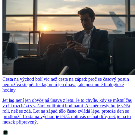
Cesta na východ bolí víc než cesta na západ: proč se časový posun
neprožívá stejně. Jet lag není jen únava, ale posunuté biologické
hodiny
Jet lag není jen obyčejná únava z letu. Je to chvíle, kdy se místní čas
v cíli rozchází s vašimi vnitřními hodinami. A směr cesty hraje větší
roli, než se zdá. Let na západ tělo často zvládá lépe, protože den se
prodlouží. Cesta na východ je těžší: nutí vás usínat dřív, než je na to
mozek připravený.