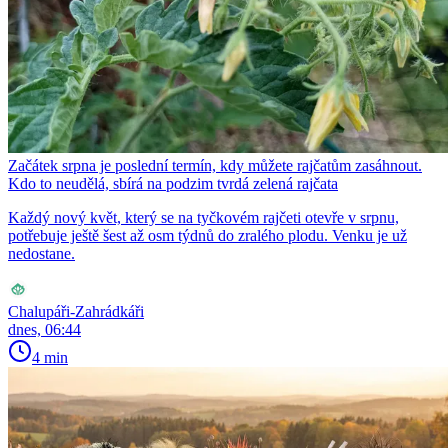
Začátek srpna je poslední termín, kdy můžete rajčatům zasáhnout.
Kdo to neudělá, sbírá na podzim tvrdá zelená rajčata
Každý nový květ, který se na tyčkovém rajčeti otevře v srpnu,
potřebuje ještě šest až osm týdnů do zralého plodu. Venku je už
nedostane.
Chalupáři-Zahrádkáři
dnes, 06:44
4 min