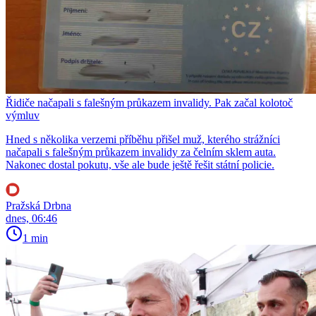
Řidiče načapali s falešným průkazem invalidy. Pak začal kolotoč
výmluv
Hned s několika verzemi příběhu přišel muž, kterého strážníci
načapali s falešným průkazem invalidy za čelním sklem auta.
Nakonec dostal pokutu, vše ale bude ještě řešit státní policie.
Pražská Drbna
dnes, 06:46
1 min