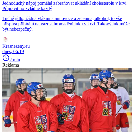
Jednoduchý nápoj pomáhá zabraňovat ukládání cholesterolu v krvi.
Připravit ho zvládne každý
Tučné jídlo, žádná vláknina ani ovoce a zelenina, alkohol, to vše
přispívá přibírání na váze a hromadění tuku v krvi. Takový tuk může
být nebezpečný.
Krasnezeny.eu
dnes, 06:19
2 min
Reklama