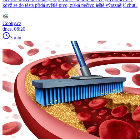
když se do těsta přidá světlé pivo, získá pečivo ještě výraznější chuť.
Cooky.cz
dnes, 06:20
3 min