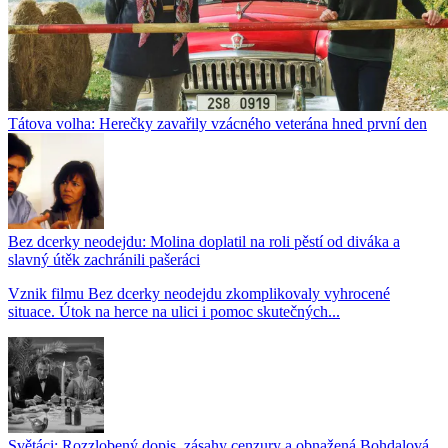
Tátova volha: Herečky zavařily vzácného veterána hned první den
Bez dcerky neodejdu: Molina doplatil na roli pěstí od diváka a
slavný útěk zachránili pašeráci
Vznik filmu Bez dcerky neodejdu zkomplikovaly vyhrocené
situace. Útok na herce na ulici i pomoc skutečných...
Světáci: Rozzlobený dopis, zásahy cenzury a obnažená Bohdalová