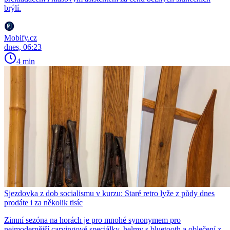
brýlí.
Mobify.cz
dnes, 06:23
4 min
Sjezdovka z dob socialismu v kurzu: Staré retro lyže z půdy dnes
prodáte i za několik tisíc
Zimní sezóna na horách je pro mnohé synonymem pro
nejmodernější carvingové speciálky, helmy s bluetooth a oblečení z