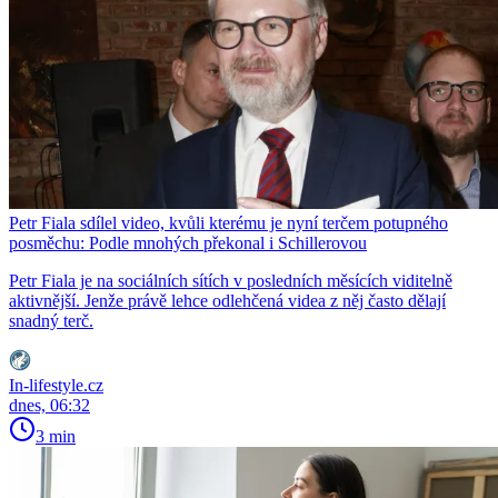
Petr Fiala sdílel video, kvůli kterému je nyní terčem potupného
posměchu: Podle mnohých překonal i Schillerovou
Petr Fiala je na sociálních sítích v posledních měsících viditelně
aktivnější. Jenže právě lehce odlehčená videa z něj často dělají
snadný terč.
In-lifestyle.cz
dnes, 06:32
3 min