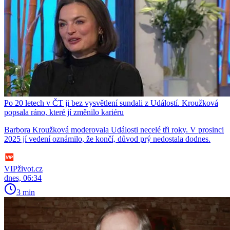
Po 20 letech v ČT ji bez vysvětlení sundali z Událostí. Kroužková
popsala ráno, které jí změnilo kariéru
Barbora Kroužková moderovala Události necelé tři roky. V prosinci
2025 jí vedení oznámilo, že končí, důvod prý nedostala dodnes.
VIPživot.cz
dnes, 06:34
3 min