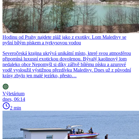
Hodinu od Prahy najdete pláž jako z exotiky. Lom Maledivy se
pyšní bílým pískem a tyrkysovou vodou
Severočeská krajina ukrývá unikátní místo, které svou atmosférou
připomíná luxusní exotickou dovolenou. Bývalý kaolinový lom
nedaleko obce Nepomyšl si díky zářivě bílému písku a azurové
vodě vysloužil výstižnou přezdívku Maledivy. Dnes už z původní
krásy zbylo jen malé jezírko, přesto…
Výletárium
dnes, 06:14
2 min