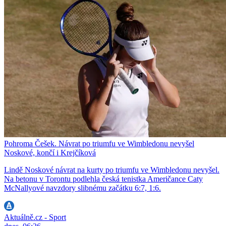
Pohroma Češek. Návrat po triumfu ve Wimbledonu nevyšel
Noskové, končí i Krejčíková
Lindě Noskové návrat na kurty po triumfu ve Wimbledonu nevyšel.
Na betonu v Torontu podlehla česká tenistka Američance Caty
McNallyové navzdory slibnému začátku 6:7, 1:6.
Aktuálně.cz - Sport