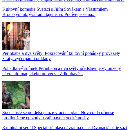
Kultovní komedie Světáci s Jiřím Sovákem a Vlastimilem
Brodským ukrývá řadu tajemství. Podívejte se na...
Perinbaba a dva světy: Pokračování kultovní pohádky provázely
ztráty, vyčerpání i odklady
Pohádkový snímek Perinbaba a dva světy představuje vytoužený
návrat do magického univerza. Zdlouhavé...
Specialisté se po delší pauze vrací na plac. Nová řada přinese
prodloužené epizody a zajímavé herecké posily
Kriminální seriál Specialisté hlásí návrat na plac. Dvanáctá série sází