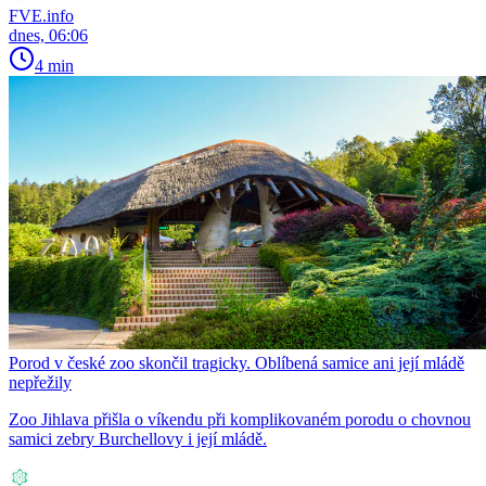
FVE.info
dnes, 06:06
4 min
Porod v české zoo skončil tragicky. Oblíbená samice ani její mládě
nepřežily
Zoo Jihlava přišla o víkendu při komplikovaném porodu o chovnou
samici zebry Burchellovy i její mládě.