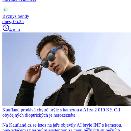
Byznys trendy
dnes, 06:25
4 min
Kaufland prodává chytré brýle s kamerou a AI za 2 019 Kč. Od
obyčejných dioptrických je nerozeznáte
Na Kaufland.cz se letos na jaře objevily AI brýle INF s kamerou,
překladačem i hlasovým asistentem za cenu běžných slunečních