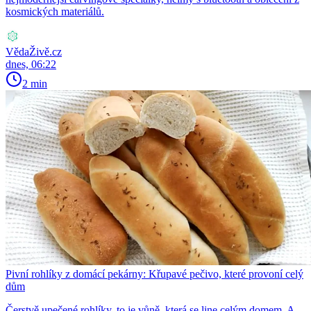
kosmických materiálů.
VědaŽivě.cz
dnes, 06:22
2 min
Pivní rohlíky z domácí pekárny: Křupavé pečivo, které provoní celý
dům
Čerstvě upečené rohlíky, to je vůně, která se line celým domem. A