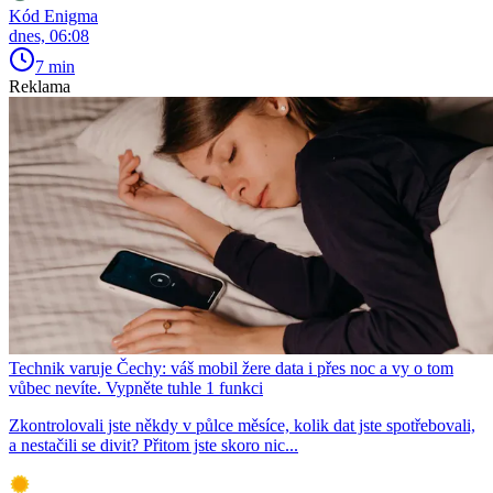
Kód Enigma
dnes, 06:08
7 min
Reklama
Technik varuje Čechy: váš mobil žere data i přes noc a vy o tom
vůbec nevíte. Vypněte tuhle 1 funkci
Zkontrolovali jste někdy v půlce měsíce, kolik dat jste spotřebovali,
a nestačili se divit? Přitom jste skoro nic...