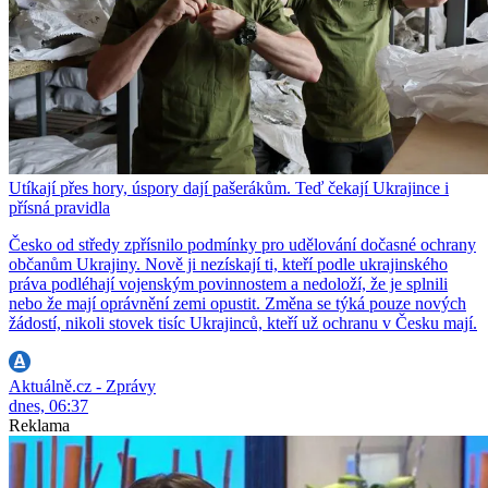
Utíkají přes hory, úspory dají pašerákům. Teď čekají Ukrajince i
přísná pravidla
Česko od středy zpřísnilo podmínky pro udělování dočasné ochrany
občanům Ukrajiny. Nově ji nezískají ti, kteří podle ukrajinského
práva podléhají vojenským povinnostem a nedoloží, že je splnili
nebo že mají oprávnění zemi opustit. Změna se týká pouze nových
žádostí, nikoli stovek tisíc Ukrajinců, kteří už ochranu v Česku mají.
Aktuálně.cz - Zprávy
dnes, 06:37
Reklama