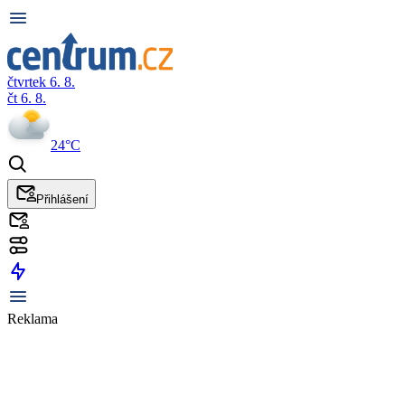
čtvrtek 6. 8.
čt 6. 8.
24°C
Přihlášení
Reklama