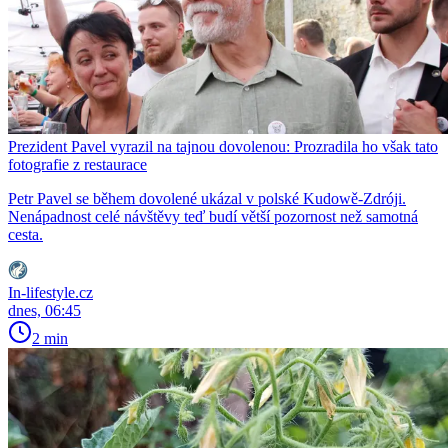
Prezident Pavel vyrazil na tajnou dovolenou: Prozradila ho však tato
fotografie z restaurace
Petr Pavel se během dovolené ukázal v polské Kudowě-Zdróji.
Nenápadnost celé návštěvy teď budí větší pozornost než samotná
cesta.
In-lifestyle.cz
dnes, 06:45
2 min