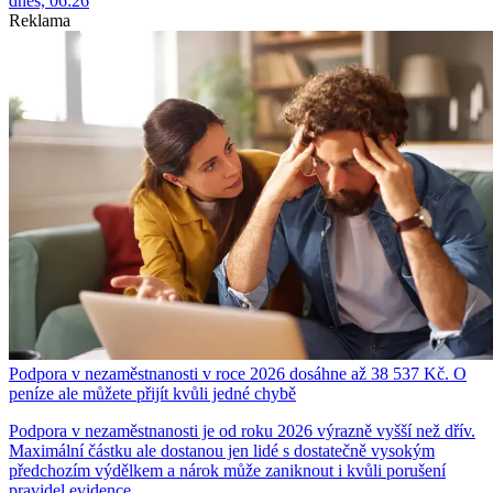
dnes, 06:26
Reklama
Podpora v nezaměstnanosti v roce 2026 dosáhne až 38 537 Kč. O
peníze ale můžete přijít kvůli jedné chybě
Podpora v nezaměstnanosti je od roku 2026 výrazně vyšší než dřív.
Maximální částku ale dostanou jen lidé s dostatečně vysokým
předchozím výdělkem a nárok může zaniknout i kvůli porušení
pravidel evidence.