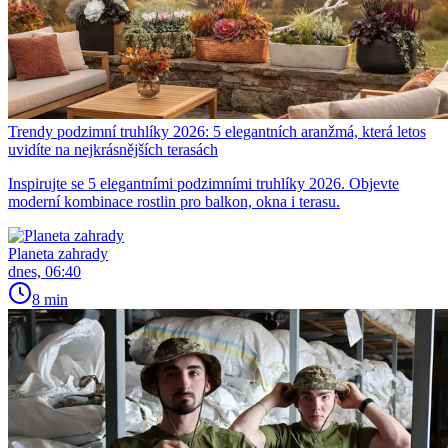
Trendy podzimní truhlíky 2026: 5 elegantních aranžmá, která letos
uvidíte na nejkrásnějších terasách
Inspirujte se 5 elegantními podzimními truhlíky 2026. Objevte
moderní kombinace rostlin pro balkon, okna i terasu.
Planeta zahrady
dnes, 06:40
8 min