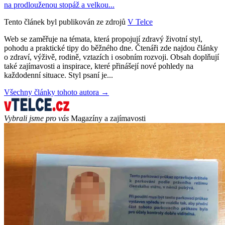
na prodlouženou stopáž a velkou...
Tento článek byl publikován ze zdrojů
V Telce
Web se zaměřuje na témata, která propojují zdravý životní styl,
pohodu a praktické tipy do běžného dne. Čtenáři zde najdou články
o zdraví, výživě, rodině, vztazích i osobním rozvoji. Obsah doplňují
také zajímavosti a inspirace, které přinášejí nové pohledy na
každodenní situace. Styl psaní je...
Všechny články tohoto autora →
Vybrali jsme pro vás
Magazíny a zajímavosti