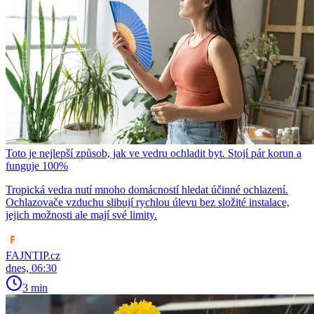
Toto je nejlepší způsob, jak ve vedru ochladit byt. Stojí pár korun a
funguje 100%
Tropická vedra nutí mnoho domácností hledat účinné ochlazení.
Ochlazovače vzduchu slibují rychlou úlevu bez složité instalace,
jejich možnosti ale mají své limity.
FAJNTIP.cz
dnes, 06:30
3 min