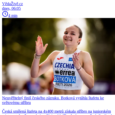
VědaŽivě.cz
dnes, 06:05
4 min
Neuvěřitelný finiš českého zázraku. Botková vytáhla štafetu ke
světovému stříbru
Česká smíšená štafeta na 4x400 metrů získala stříbro na juniorském