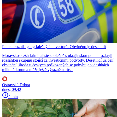
Policie rozbila gang falešných investorů. Obviněno je deset lidí
Moravskoslezští kriminalisté společně s ukrajinskou policií rozkryli
rozsáhlou skupinu stojící za investičními podvody. Deset lidí už čelí
obvinění, škoda u českých poškozených se pohybuje v desítkách
milionů korun a může ještě výrazně narůst.
Ostravská Drbna
dnes, 09:42
2 min