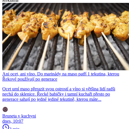
Reklama
Ani ocet, ani víno. Do marinády na maso patří 1 tekutina, kterou
Řekové používají po generace
Ocet umí maso přerazit svou ostrostí a víno si většina lidí radši
nechá do sklenice. Řecké babičky i tamní kuchaři přesto po
generace sahají po jedné jediné tekutině, kterou máte...
Bruneta v kuchyni
dnes, 10:07