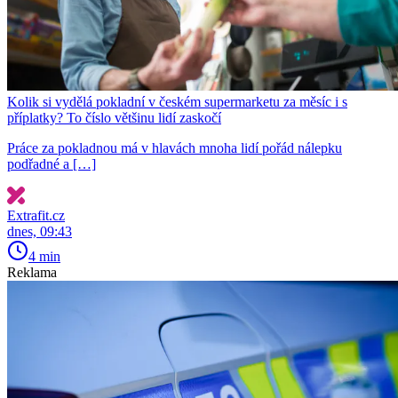
Kolik si vydělá pokladní v českém supermarketu za měsíc i s
příplatky? To číslo většinu lidí zaskočí
Práce za pokladnou má v hlavách mnoha lidí pořád nálepku
podřadné a […]
Extrafit.cz
dnes, 09:43
4 min
Reklama