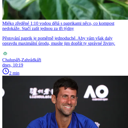
Mléko zředěné 1:10 vodou dělá s paprikami něco, co kompost
nedokáže. Stačí zalít jednou za tři týdny
Pěstování paprik je poměrně jednoduché. Aby vám však daly
opravdu maximální úrodu, musíte jim dopřát ty správné živiny.
Chalupáři-Zahrádkáři
dnes, 10:19
2 min