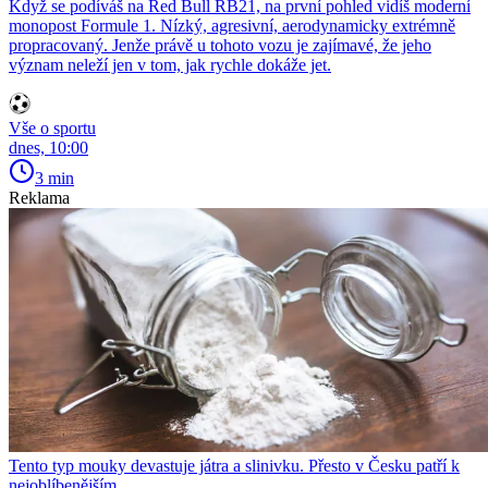
Když se podíváš na Red Bull RB21, na první pohled vidíš moderní
monopost Formule 1. Nízký, agresivní, aerodynamicky extrémně
propracovaný. Jenže právě u tohoto vozu je zajímavé, že jeho
význam neleží jen v tom, jak rychle dokáže jet.
Vše o sportu
dnes, 10:00
3 min
Reklama
Tento typ mouky devastuje játra a slinivku. Přesto v Česku patří k
nejoblíbenějším