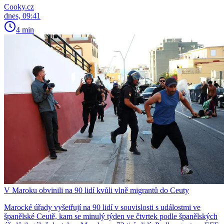
Cooky.cz
dnes, 09:41
4 min
V Maroku obvinili na 90 lidí kvůli vlně migrantů do Ceuty
Marocké úřady vyšetřují na 90 lidí v souvislosti s událostmi ve
španělské Ceutě, kam se minulý týden ve čtvrtek podle španělských