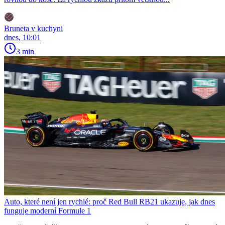
Bruneta v kuchyni
dnes, 10:01
3 min
Auto, které není jen rychlé: proč Red Bull RB21 ukazuje, jak dnes
funguje moderní Formule 1