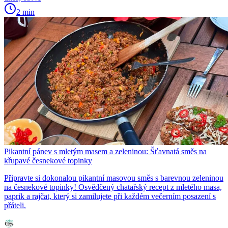
2 min
Pikantní pánev s mletým masem a zeleninou: Šťavnatá směs na
křupavé česnekové topinky
Připravte si dokonalou pikantní masovou směs s barevnou zeleninou
na česnekové topinky! Osvědčený chatařský recept z mletého masa,
paprik a rajčat, který si zamilujete při každém večerním posazení s
přáteli.