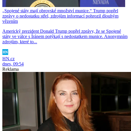
„Spojené státy mají obrovské množství munice.“ Trump popřel
zprávy o nedostatku střel, zdrojům informací pohrozil dlouhým
vězením
Americký prezident Donald Trump popřel zprávy, že se Spojené
státy ve válce s Íránem potýkají s nedostatkem munice. Anonymním
zdrojům, které to...
HN.cz
dnes, 09:54
Reklama