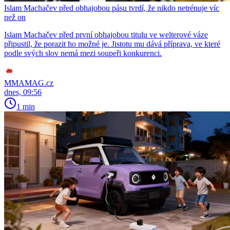
Islam Machačev před obhajobou pásu tvrdí, že nikdo netrénuje víc
než on
Islam Machačev před první obhajobou titulu ve welterové váze
připustil, že porazit ho možné je. Jistotu mu dává příprava, ve které
podle svých slov nemá mezi soupeři konkurenci.
MMAMAG.cz
dnes, 09:56
1 min