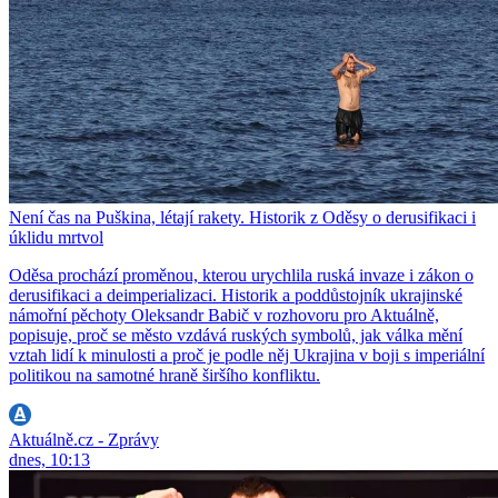
Není čas na Puškina, létají rakety. Historik z Oděsy o derusifikaci i
úklidu mrtvol
Oděsa prochází proměnou, kterou urychlila ruská invaze i zákon o
derusifikaci a deimperializaci. Historik a poddůstojník ukrajinské
námořní pěchoty Oleksandr Babič v rozhovoru pro Aktuálně,
popisuje, proč se město vzdává ruských symbolů, jak válka mění
vztah lidí k minulosti a proč je podle něj Ukrajina v boji s imperiální
politikou na samotné hraně širšího konfliktu.
Aktuálně.cz - Zprávy
dnes, 10:13