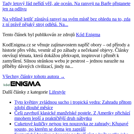
Tady letový řád neřídí věž, ale oceán. Na ranveji na Barře přistanete
jen za odlivu
Na většině letišť zůstává ranvej na svém místě bez ohledu na to, zda
z ní právě nějaký stroj odlétá. Na...
Tento článek byl publikován ze zdrojů
Kód Enigma
KodEnigma.cz se věnuje zajímavostem napříč obory – od přírody a
historie přes vědu, vesmír až po záhady a nečekané objevy. Články
otevírají témata, která dokážou překvapit, inspirovat i přimět k
zamyšlení. Silnou stránkou webu je pestrost – jednou narazíte na
příběhy dávných civilizací, jindy na...
Všechny články tohoto autora →
Další články z kategorie
Lifestyle
Tyto květiny zvládnou sucho i tropická vedra: Zahradu přitom
zdobí dlouhé měsíce
Češi zavrhují klasické manželské postele. Z Ameriky přichází
mnohem lepší a praktičtější druh nábytku
Cuketové kuličky nejsou jen nouzovka ze zahrady: Křupavé
sousto, po kterém se doma jen zapráší