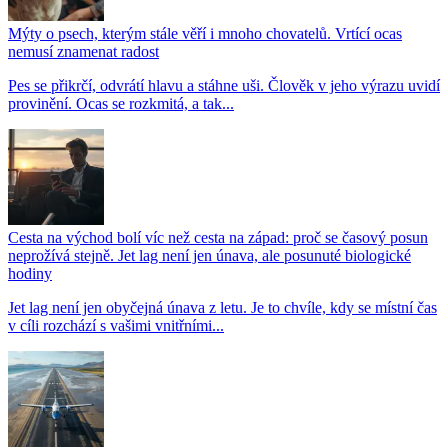
Mýty o psech, kterým stále věří i mnoho chovatelů. Vrtící ocas
nemusí znamenat radost
Pes se přikrčí, odvrátí hlavu a stáhne uši. Člověk v jeho výrazu uvidí
provinění. Ocas se rozkmitá, a tak...
Cesta na východ bolí víc než cesta na západ: proč se časový posun
neprožívá stejně. Jet lag není jen únava, ale posunuté biologické
hodiny
Jet lag není jen obyčejná únava z letu. Je to chvíle, kdy se místní čas
v cíli rozchází s vašimi vnitřními...