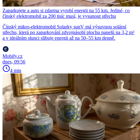
Zaparkujete a auto si zdarma vyrobí energii na 55 km. Jediné, co
čínský elektromobil za 200 tisíc musí, je vysunout střechu
Čínský mikro-elektromobil Solarky sunV má výsuvnou solární
střechu, která po zaparkování zdvojnásobí plochu panelů na 3,2 m²
a v ideálním slunci slibuje energii až na 50–55 km denně.
Mobify.cz
dnes, 09:56
4 min