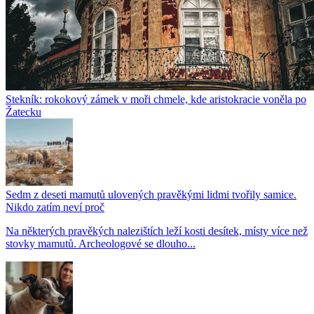
Stekník: rokokový zámek v moři chmele, kde aristokracie voněla po
Žatecku
Sedm z deseti mamutů ulovených pravěkými lidmi tvořily samice.
Nikdo zatím neví proč
Na některých pravěkých nalezištích leží kosti desítek, místy více než
stovky mamutů. Archeologové se dlouho...