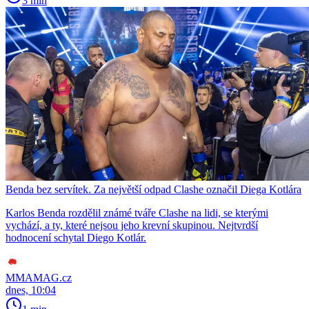
3 min
Benda bez servítek. Za největší odpad Clashe označil Diega Kotlára
Karlos Benda rozdělil známé tváře Clashe na lidi, se kterými
vychází, a ty, které nejsou jeho krevní skupinou. Nejtvrdší
hodnocení schytal Diego Kotlár.
MMAMAG.cz
dnes, 10:04