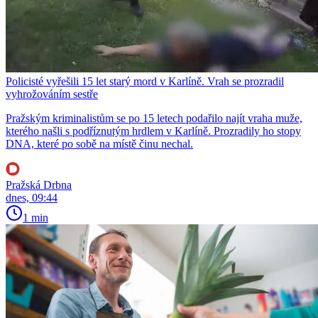
Policisté vyřešili 15 let starý mord v Karlíně. Vrah se prozradil
vyhrožováním sestře
Pražským kriminalistům se po 15 letech podařilo najít vraha muže,
kterého našli s podříznutým hrdlem v Karlíně. Prozradily ho stopy
DNA, které po sobě na místě činu nechal.
Pražská Drbna
dnes, 09:44
1 min