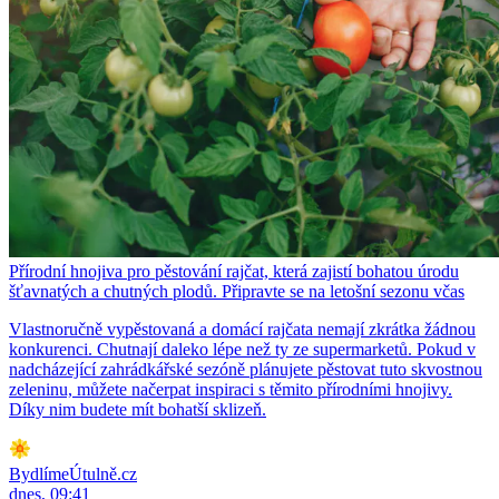
Přírodní hnojiva pro pěstování rajčat, která zajistí bohatou úrodu
šťavnatých a chutných plodů. Připravte se na letošní sezonu včas
Vlastnoručně vypěstovaná a domácí rajčata nemají zkrátka žádnou
konkurenci. Chutnají daleko lépe než ty ze supermarketů. Pokud v
nadcházející zahrádkářské sezóně plánujete pěstovat tuto skvostnou
zeleninu, můžete načerpat inspiraci s těmito přírodními hnojivy.
Díky nim budete mít bohatší sklizeň.
BydlímeÚtulně.cz
dnes, 09:41