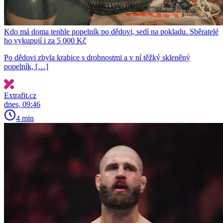
Kdo má doma tenhle popelník po dědovi, sedí na pokladu. Sběratelé
ho vykupují i za 5 000 Kč
Po dědovi zbyla krabice s drobnostmi a v ní těžký skleněný
popelník, […]
Extrafit.cz
dnes, 09:46
4 min