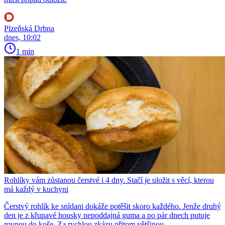
Plzeňská Drbna
dnes, 10:02
1 min
Rohlíky vám zůstanou čerstvé i 4 dny. Stačí je uložit s věcí, kterou
má každý v kuchyni
Čerstvý rohlík ke snídani dokáže potěšit skoro každého. Jenže druhý
den je z křupavé housky nepoddajná guma a po pár dnech putuje
rovnou do koše. Za rychlou zkázu přitom většinou...