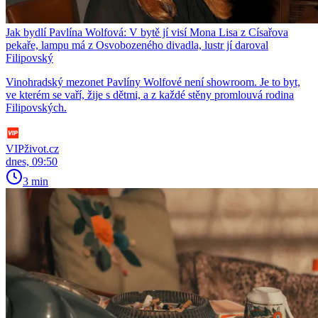
Jak bydlí Pavlína Wolfová: V bytě jí visí Mona Lisa z Císařova
pekaře, lampu má z Osvobozeného divadla, lustr jí daroval
Filipovský
Vinohradský mezonet Pavlíny Wolfové není showroom. Je to byt,
ve kterém se vaří, žije s dětmi, a z každé stěny promlouvá rodina
Filipovských.
VIPživot.cz
dnes, 09:50
3 min