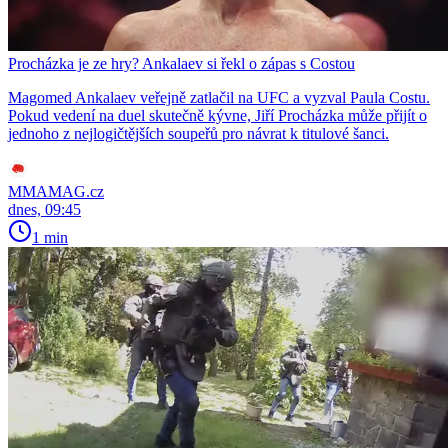
Procházka je ze hry? Ankalaev si řekl o zápas s Costou
Magomed Ankalaev veřejně zatlačil na UFC a vyzval Paula Costu.
Pokud vedení na duel skutečně kývne, Jiří Procházka může přijít o
jednoho z nejlogičtějších soupeřů pro návrat k titulové šanci.
MMAMAG.cz
dnes, 09:45
1 min