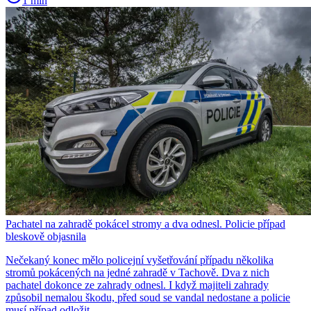
1 min
Pachatel na zahradě pokácel stromy a dva odnesl. Policie případ
bleskově objasnila
Nečekaný konec mělo policejní vyšetřování případu několika
stromů pokácených na jedné zahradě v Tachově. Dva z nich
pachatel dokonce ze zahrady odnesl. I když majiteli zahrady
způsobil nemalou škodu, před soud se vandal nedostane a policie
musí případ odložit.