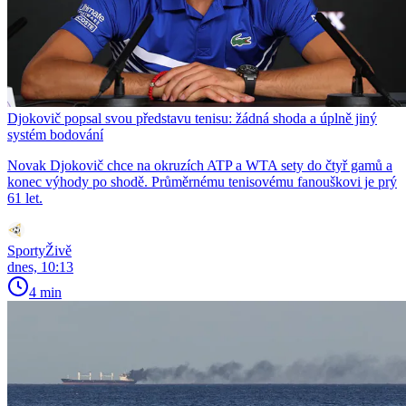
Djokovič popsal svou představu tenisu: žádná shoda a úplně jiný
systém bodování
Novak Djokovič chce na okruzích ATP a WTA sety do čtyř gamů a
konec výhody po shodě. Průměrnému tenisovému fanouškovi je prý
61 let.
SportyŽivě
dnes, 10:13
4 min