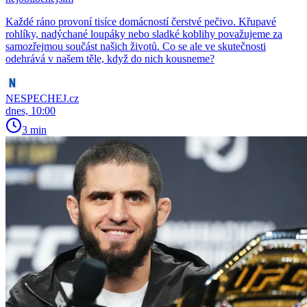
Každé ráno provoní tisíce domácností čerstvé pečivo. Křupavé
rohlíky, nadýchané loupáky nebo sladké koblihy považujeme za
samozřejmou součást našich životů. Co se ale ve skutečnosti
odehrává v našem těle, když do nich kousneme?
NESPECHEJ.cz
dnes, 10:00
3 min