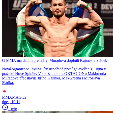
G MMA má datum premiéry. Muradova doplnili Kajínek a Sládek
Nová organizace Jakuba Jíry uspořádá první galavečer 31. října v
pražské Nové Spirále. Vedle šampiona OKTAGONu Makhmuda
Muradova představila Jiřího Kajínka, MaxGreena i Miroslava
Sládka.
MMAMAG.cz
dnes, 10:11
1 min