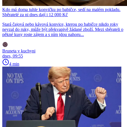
Kdo má doma tuhle konvičku po babičce, sedí na malém pokladu.
Sběratelé za ni dnes dají i 12 000 Kč
Stará čajová nebo kávová konvice, kterou po babičce nikdo roky
nevzal do ruky, může být překvapivě žádané zboží. Mezi sběrateli o
pěkné kusy roste zájem a s ním jdou nahoru...
Bruneta v kuchyni
dnes, 09:55
4 min