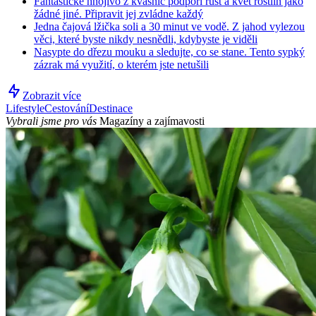
Fantastické hnojivo z kvasnic podpoří růst a květ rostlin jako
žádné jiné. Připravit jej zvládne každý
Jedna čajová lžička soli a 30 minut ve vodě. Z jahod vylezou
věci, které byste nikdy nesnědli, kdybyste je viděli
Nasypte do dřezu mouku a sledujte, co se stane. Tento sypký
zázrak má využití, o kterém jste netušili
Zobrazit více
Lifestyle
Cestování
Destinace
Vybrali jsme pro vás
Magazíny a zajímavosti