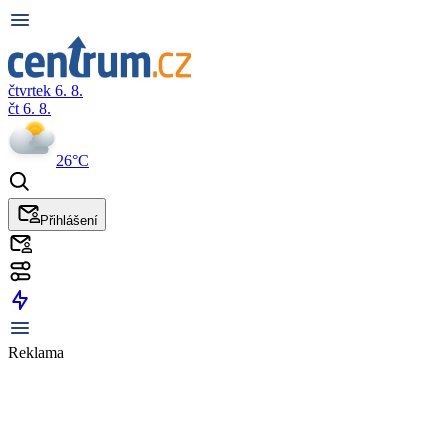
čtvrtek 6. 8.
čt 6. 8.
26°C
Přihlášení
Reklama