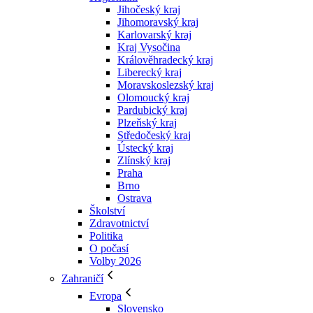
Jihočeský kraj
Jihomoravský kraj
Karlovarský kraj
Kraj Vysočina
Králověhradecký kraj
Liberecký kraj
Moravskoslezský kraj
Olomoucký kraj
Pardubický kraj
Plzeňský kraj
Středočeský kraj
Ústecký kraj
Zlínský kraj
Praha
Brno
Ostrava
Školství
Zdravotnictví
Politika
O počasí
Volby 2026
Zahraničí
Evropa
Slovensko