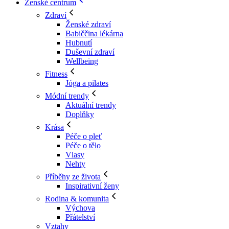
Ženské centrum
Zdraví
Ženské zdraví
Babiččina lékárna
Hubnutí
Duševní zdraví
Wellbeing
Fitness
Jóga a pilates
Módní trendy
Aktuální trendy
Doplňky
Krása
Péče o pleť
Péče o tělo
Vlasy
Nehty
Příběhy ze života
Inspirativní ženy
Rodina & komunita
Výchova
Přátelství
Vztahy