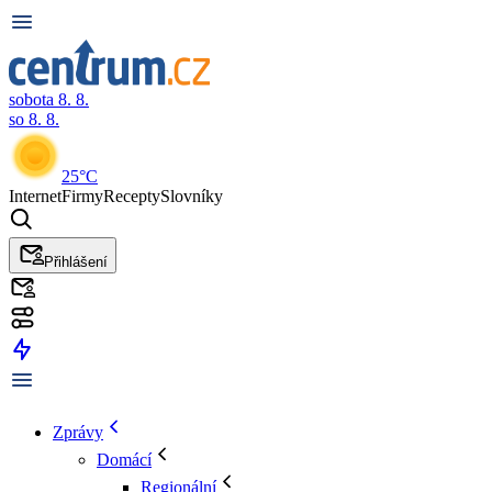
sobota 8. 8.
so 8. 8.
25°C
Internet
Firmy
Recepty
Slovníky
Přihlášení
Zprávy
Domácí
Regionální