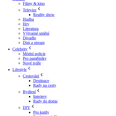
Filmy & kino
Televize
Reality show
Hudba
Hry
Literatura
Výtvarné umění
Divadlo
Digi a stream
Celebrity
Módní policie
Pro pamětníky
Nové tváře
Lifestyle
Cestování
Destinace
Rady na cesty
Bydlení
Interiery
Rady do domu
DIY
Pro kutily