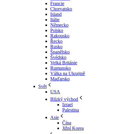
Francie
Chorvatsko
Island
Itálie
Německo
Polsko
Rakousko
Řecko
Rusko
Španělsko
Švédsko
Velká Británie
Rumunsko
Válka na Ukrajině
Maďarsko
Svět
USA
Blízký východ
Izrael
Palestina
Asie
Čína
Jižní Korea