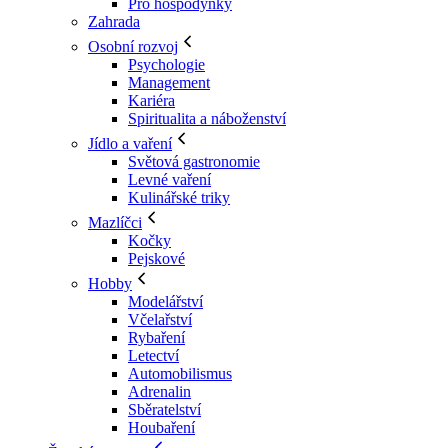
Pro hospodyňky
Zahrada
Osobní rozvoj
Psychologie
Management
Kariéra
Spiritualita a náboženství
Jídlo a vaření
Světová gastronomie
Levné vaření
Kulinářské triky
Mazlíčci
Kočky
Pejskové
Hobby
Modelářství
Včelařství
Rybaření
Letectví
Automobilismus
Adrenalin
Sběratelství
Houbaření