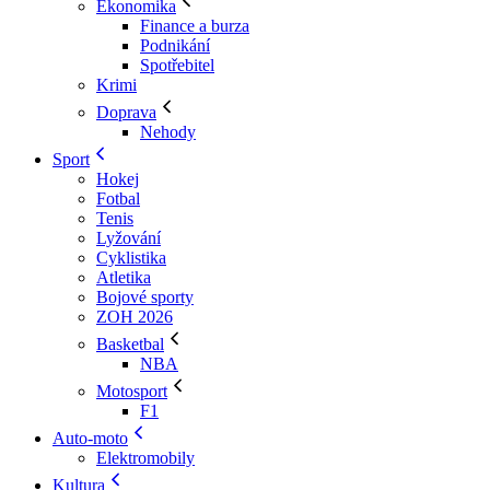
Ekonomika
Finance a burza
Podnikání
Spotřebitel
Krimi
Doprava
Nehody
Sport
Hokej
Fotbal
Tenis
Lyžování
Cyklistika
Atletika
Bojové sporty
ZOH 2026
Basketbal
NBA
Motosport
F1
Auto-moto
Elektromobily
Kultura