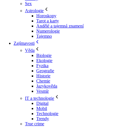
Sex
Astrologie
Horoskopy
Tarot a karty
Andělé a tajemná znamení
Numerologie
Tajemno
Zajímavosti
Věda
Biologie
Ekologie
Fyzika
Geografie
Historie
Chemie
Jazykověda
Vesmír
IT a technologie
Digital
Mobil
Technologie
Trendy
True crime