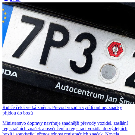
Řidiče čeká velká změna. Převod vozidla vyřídí online, značky
přijdou do boxů
Ministerstvo dopravy navrhuje snadnější převody vozidel, zasílání
registračních značek a osvědčení o registraci vozidla do výdejních
boxů i související přenositelnost registračních značek. Novela