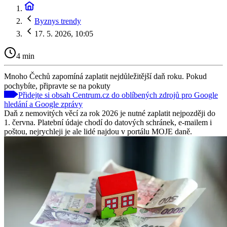
Byznys trendy
17. 5. 2026, 10:05
4 min
Mnoho Čechů zapomíná zaplatit nejdůležitější daň roku. Pokud
pochybíte, připravte se na pokuty
Přidejte si obsah Centrum.cz do oblíbených zdrojů pro Google
hledání a Google zprávy
Daň z nemovitých věcí za rok 2026 je nutné zaplatit nejpozději do
1. června. Platební údaje chodí do datových schránek, e-mailem i
poštou, nejrychleji je ale lidé najdou v portálu MOJE daně.