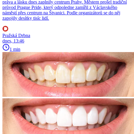
práva a lásku dnes zaplnily centrum Prahy. Městem prošel tradiční
průvod Prague Pride, který odpoledne zamířil z Václavského
náměstí přes centrum na Štvanici. Podle organizátorů se do něj
zapojily desítky tisíc lidí.
Pražská Drbna
dnes, 13:46
1 min