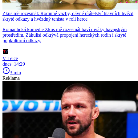
Zkus mě rozesmát: Rodinné vazby, dávné přátelství hlavních hvězd,
skryté odkazy a hvězdný tenista v roli herce
Romantická komedie Zkus mě rozesmát baví diváky havajským
prostředím. Zákulisí odkrývá propojení hereckých rodin i skryté
popkulturní odkazy.
V Telce
dnes, 14:29
3 min
Reklama