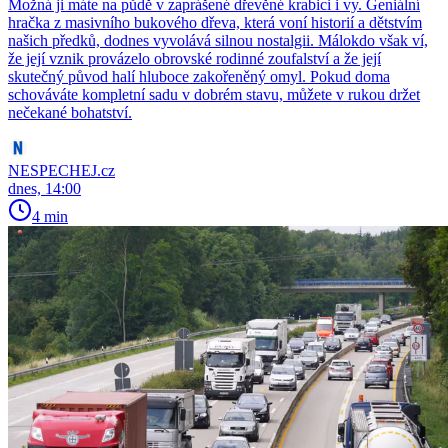
Možná ji máte na půdě v zaprášené dřevěné krabici i vy. Geniální
hračka z masivního bukového dřeva, která voní historií a dětstvím
našich předků, dodnes vyvolává silnou nostalgii. Málokdo však ví,
že její vznik provázelo obrovské rodinné zoufalství a že její
skutečný původ halí hluboce zakořeněný omyl. Pokud doma
schováváte kompletní sadu v dobrém stavu, můžete v rukou držet
nečekané bohatství.
NESPECHEJ.cz
dnes, 14:00
4 min