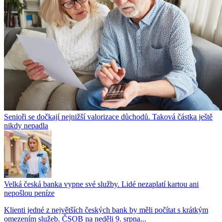
Senioři se dočkají nejnižší valorizace důchodů. Taková částka ještě
nikdy nepadla
Velká česká banka vypne své služby. Lidé nezaplatí kartou ani
nepošlou peníze
Klienti jedné z největších českých bank by měli počítat s krátkým
omezením služeb. ČSOB na neděli 9. srpna...