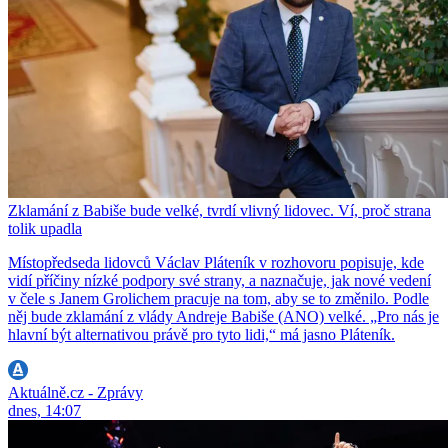
Zklamání z Babiše bude velké, tvrdí vlivný lidovec. Ví, proč strana
tolik upadla
Místopředseda lidovců Václav Pláteník v rozhovoru popisuje, kde
vidí příčiny nízké podpory své strany, a naznačuje, jak nové vedení
v čele s Janem Grolichem pracuje na tom, aby se to změnilo. Podle
něj bude zklamání z vlády Andreje Babiše (ANO) velké. „Pro nás je
hlavní být alternativou právě pro tyto lidi,“ má jasno Pláteník.
Aktuálně.cz - Zprávy
dnes, 14:07