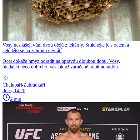
Vosy nesnášejí vůni dvou olejů z lékárny. Smíchejte je s octem a
celé léto se na zahradu nevrátí
Ocet dokáže hmyz odradit na opravdu dlouhou dobu. Vosy,
hledající něco dobrého, vás tak už zaručeně trápit nebudou.
Chalupáři-Zahrádkáři
dnes, 14:26
2 min