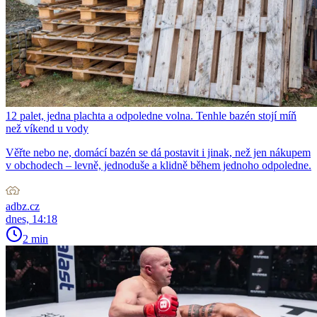
12 palet, jedna plachta a odpoledne volna. Tenhle bazén stojí míň
než víkend u vody
Věřte nebo ne, domácí bazén se dá postavit i jinak, než jen nákupem
v obchodech – levně, jednoduše a klidně během jednoho odpoledne.
adbz.cz
dnes, 14:18
2 min