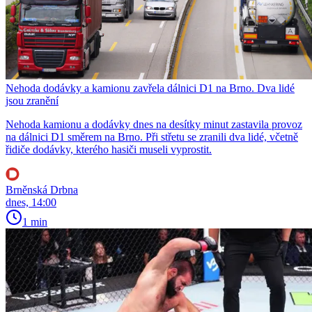
Nehoda dodávky a kamionu zavřela dálnici D1 na Brno. Dva lidé
jsou zranění
Nehoda kamionu a dodávky dnes na desítky minut zastavila provoz
na dálnici D1 směrem na Brno. Při střetu se zranili dva lidé, včetně
řidiče dodávky, kterého hasiči museli vyprostit.
Brněnská Drbna
dnes, 14:00
1 min