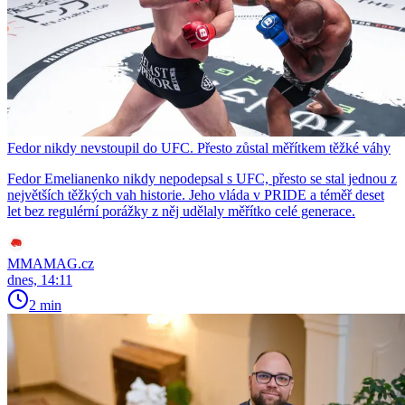
Fedor nikdy nevstoupil do UFC. Přesto zůstal měřítkem těžké váhy
Fedor Emelianenko nikdy nepodepsal s UFC, přesto se stal jednou z
největších těžkých vah historie. Jeho vláda v PRIDE a téměř deset
let bez regulérní porážky z něj udělaly měřítko celé generace.
MMAMAG.cz
dnes, 14:11
2 min