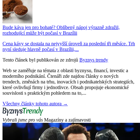
Bude káva jen pro bohaté? Oblíbený nápoj výrazně zdražil,
rozhodující může být počasí v Brazílii
Cena kávy se dostala na nejvyšší úroveň za poslední tři měsíce. Trh
nyní sleduje hlavně počasí v Brazílii,...
Tento článek byl publikován ze zdrojů
Byznys trendy
Web se zaměřuje na témata z oblasti byznysu, financí, investic a
moderního podnikání. Čtenáři zde najdou články o nových
trendech, změnách na trhu, inovacích i podnikatelských strategiích,
které ovlivňují firmy i jednotlivce. Obsah propojuje ekonomické
souvislosti s praktickým pohledem na to,...
Všechny články tohoto autora →
Vybrali jsme pro vás
Magazíny a zajímavosti