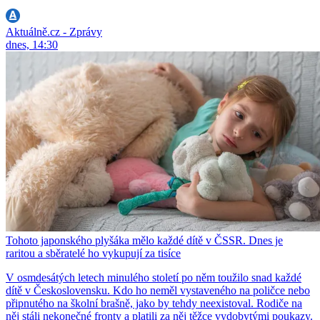
Aktuálně.cz - Zprávy
dnes, 14:30
Tohoto japonského plyšáka mělo každé dítě v ČSSR. Dnes je
raritou a sběratelé ho vykupují za tisíce
V osmdesátých letech minulého století po něm toužilo snad každé
dítě v Československu. Kdo ho neměl vystaveného na poličce nebo
připnutého na školní brašně, jako by tehdy neexistoval. Rodiče na
něj stáli nekonečné fronty a platili za něj těžce vydobytými poukazy.