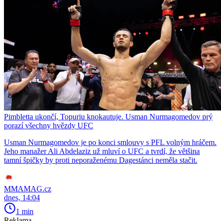
Pimbletta ukončí, Topuriu knokautuje. Usman Nurmagomedov prý
porazí všechny hvězdy UFC
Usman Nurmagomedov je po konci smlouvy s PFL volným hráčem.
Jeho manažer Ali Abdelaziz už mluví o UFC a tvrdí, že většina
tamní špičky by proti neporaženému Dagestánci neměla stačit.
MMAMAG.cz
dnes, 14:04
1 min
Reklama