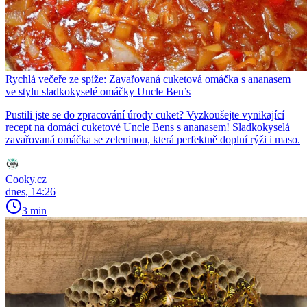
Rychlá večeře ze spíže: Zavařovaná cuketová omáčka s ananasem
ve stylu sladkokyselé omáčky Uncle Ben’s
Pustili jste se do zpracování úrody cuket? Vyzkoušejte vynikající
recept na domácí cuketové Uncle Bens s ananasem! Sladkokyselá
zavařovaná omáčka se zeleninou, která perfektně doplní rýži i maso.
Cooky.cz
dnes, 14:26
3 min