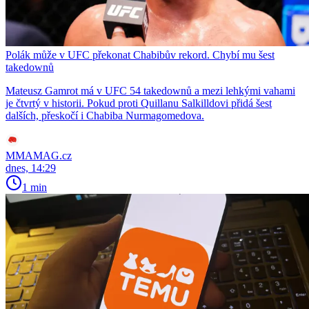
Polák může v UFC překonat Chabibův rekord. Chybí mu šest
takedownů
Mateusz Gamrot má v UFC 54 takedownů a mezi lehkými vahami
je čtvrtý v historii. Pokud proti Quillanu Salkilldovi přidá šest
dalších, přeskočí i Chabiba Nurmagomedova.
MMAMAG.cz
dnes, 14:29
1 min