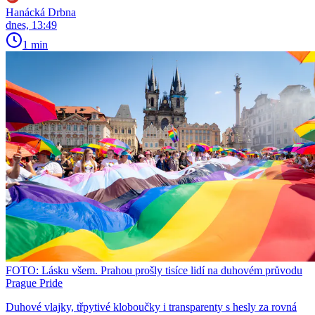
Hanácká Drbna
dnes, 13:49
1 min
FOTO: Lásku všem. Prahou prošly tisíce lidí na duhovém průvodu
Prague Pride
Duhové vlajky, třpytivé kloboučky i transparenty s hesly za rovná