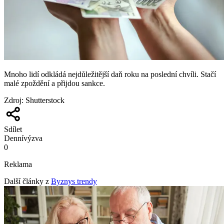
Mnoho lidí odkládá nejdůležitější daň roku na poslední chvíli. Stačí
malé zpoždění a přijdou sankce.
Zdroj
:
Shutterstock
Sdílet
Denní
výzva
0
Reklama
Další články z
Byznys trendy