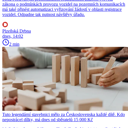
zákona o podmínkách provozu vozidel na pozemních komunikacích
má také přinést automatizaci vyřizování žádostí v oblasti registrace
vozidel. Odpadne tak nutnost návštěvy úřadu.
Plzeňská Drbna
dnes, 14:02
2 min
Tuto legendární stavebnici mělo za Československa každé dítě. Kdo
nepostrácel dílky, má dnes od sběratelů 15 000 Kč