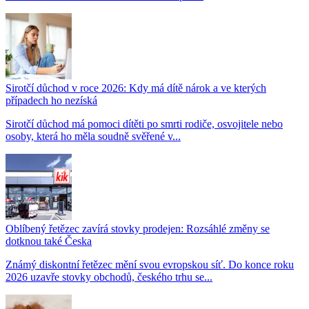
Sirotčí důchod v roce 2026: Kdy má dítě nárok a ve kterých
případech ho nezíská
Sirotčí důchod má pomoci dítěti po smrti rodiče, osvojitele nebo
osoby, která ho měla soudně svěřené v...
Oblíbený řetězec zavírá stovky prodejen: Rozsáhlé změny se
dotknou také Česka
Známý diskontní řetězec mění svou evropskou síť. Do konce roku
2026 uzavře stovky obchodů, českého trhu se...