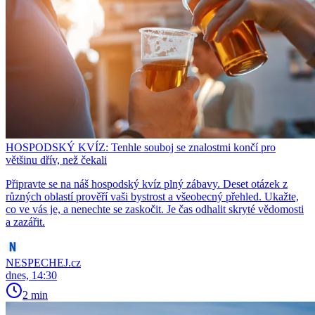
HOSPODSKÝ KVÍZ: Tenhle souboj se znalostmi končí pro
většinu dřív, než čekali
Připravte se na náš hospodský kvíz plný zábavy. Deset otázek z
různých oblastí prověří vaši bystrost a všeobecný přehled. Ukažte,
co ve vás je, a nenechte se zaskočit. Je čas odhalit skryté vědomosti
a zazářit.
NESPECHEJ.cz
dnes, 14:30
2 min