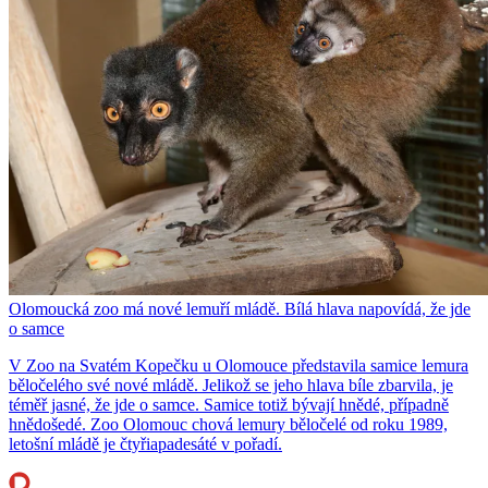
Olomoucká zoo má nové lemuří mládě. Bílá hlava napovídá, že jde
o samce
V Zoo na Svatém Kopečku u Olomouce představila samice lemura
běločelého své nové mládě. Jelikož se jeho hlava bíle zbarvila, je
téměř jasné, že jde o samce. Samice totiž bývají hnědé, případně
hnědošedé. Zoo Olomouc chová lemury běločelé od roku 1989,
letošní mládě je čtyřiapadesáté v pořadí.