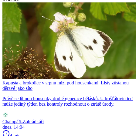
Kapusta a brokolice v srpnu mizí pod housenkami. Listy zůstanou
děravé jako síto
Právě se líhnou housenky druhé generace bělásků. U košťálovin teď
může jediný týden bez kontroly rozhodnout o ztrátě úrody.
Chalupáři-Zahrádkáři
dnes, 14:04
4 min