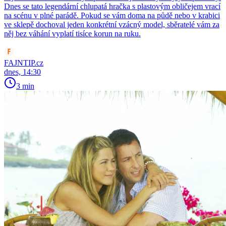
Dnes se tato legendární chlupatá hračka s plastovým obličejem vrací
na scénu v plné parádě. Pokud se vám doma na půdě nebo v krabici
ve sklepě dochoval jeden konkrétní vzácný model, sběratelé vám za
něj bez váhání vyplatí tisíce korun na ruku.
FAJNTIP.cz
dnes, 14:30
3 min