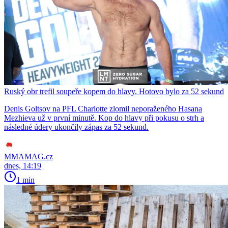
Ruský obr trefil soupeře kopem do hlavy. Hotovo bylo za 52 sekund
Denis Goltsov na PFL Charlotte zlomil neporaženého Hasana
Mezhieva už v první minutě. Kop do hlavy při pokusu o strh a
následné údery ukončily zápas za 52 sekund.
MMAMAG.cz
dnes, 14:19
1 min