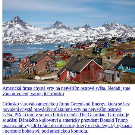
Americká firma chystá vrty na největším ostrově světa. Nedali jsme
vám povolení, varuje ji Grónsko
Grónsko varovalo americkou firmu Greenland Energy, která se bez
povolení chystá provádět průzkumné vrty na největším ostrově
světa. Píše o tom v sobotu britský deník The Guardian. Grónsko je
součástí Dánského království a americký prezident Donald Trump
opakovaně vyjádřil přání dostat ostrov, který má strategický význam
i nerostné bohatství, pod americkou kontrolu.