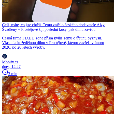
Češi, máte, co jste chtěli. Temu zničilo českého dodavatele Alzy.
Švadleny v Prostějově šijí poslední kusy, pak dílnu zavřou
Česká firma FIXED.zone přišla kvůli Temu o třetinu byznysu.
Vlastnila kožedělnou dílnu v Prostějově, kterou zavřela v únoru
2026, po 20 letech výroby.
Mobify.cz
dnes, 14:27
3 min