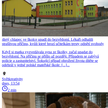
4letý chlapec ve školce upadl do bezvědomí. Lékaři odhalili
strašlivou příčinu, kvůli které hrozí učitelkám tresty odnětí svobody
Když si matka vyzvedávala syna ze školky, začal upadat do
bezvědomí. Na příčinu se přišlo až později. Případem se zabývá
policie a zastupitelství. Šokující případ ohrožení života dítěte se
odehrál v jedné polské mateřské škole. [...]...
Světkreativity
dnes, 13:54
2 min