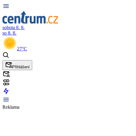
sobota 8. 8.
so 8. 8.
27°C
Přihlášení
Reklama