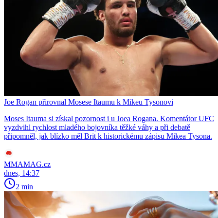
Joe Rogan přirovnal Mosese Itaumu k Mikeu Tysonovi
Moses Itauma si získal pozornost i u Joea Rogana. Komentátor UFC
vyzdvihl rychlost mladého bojovníka těžké váhy a při debatě
připomněl, jak blízko měl Brit k historickému zápisu Mikea Tysona.
MMAMAG.cz
dnes, 14:37
2 min