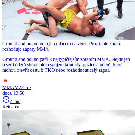
Ground and pound není jen mlácení na zemi. Proč tahle zbraň
rozhoduje zápasy MMA
Ground and pound patří k nejtypičtějším zbraním MMA. Nejde jen
o sérii úderů shora, ale o spojení kontroly, pozice a úderů, které
mohou otevřít cestu k TKO nebo rozhodnout celý zápas.
MMAMAG.cz
dnes, 13:56
2 min
Reklama