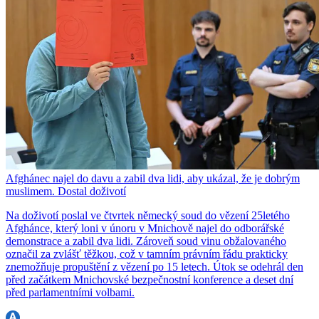
Afghánec najel do davu a zabil dva lidi, aby ukázal, že je dobrým
muslimem. Dostal doživotí
Na doživotí poslal ve čtvrtek německý soud do vězení 25letého
Afghánce, který loni v únoru v Mnichově najel do odborářské
demonstrace a zabil dva lidi. Zároveň soud vinu obžalovaného
označil za zvlášť těžkou, což v tamním právním řádu prakticky
znemožňuje propuštění z vězení po 15 letech. Útok se odehrál den
před začátkem Mnichovské bezpečnostní konference a deset dní
před parlamentními volbami.