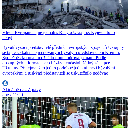
Vlivní Evropané tajně jednali s Rusy o Ukrajině. Kyjev u toho
nebyl
Bývalí vysocí představitelé předních evropských spojenců Ukrajiny
se tajně setkali s nejmenovaným bývalým představitelem Kremlu.
Společně zkoumali možná budoucí mírová jednání. Podle
dostupných informací se schůzky neúčastnil žádný zástupce
Ukrajiny. Přinejmenším jedno podobné jednání mezi bývalými
evropskými a ruskými představiteli se uskutečnilo nedávno.
Aktuálně.cz - Zprávy
dnes, 11:20