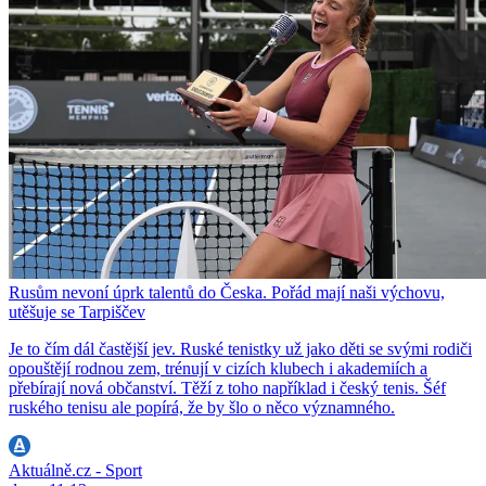
Rusům nevoní úprk talentů do Česka. Pořád mají naši výchovu,
utěšuje se Tarpiščev
Je to čím dál častější jev. Ruské tenistky už jako děti se svými rodiči
opouštějí rodnou zem, trénují v cizích klubech i akademiích a
přebírají nová občanství. Těží z toho například i český tenis. Šéf
ruského tenisu ale popírá, že by šlo o něco významného.
Aktuálně.cz - Sport