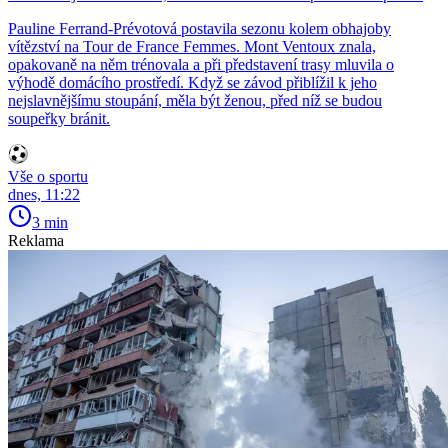
Pauline Ferrand-Prévotová postavila sezonu kolem obhajoby
vítězství na Tour de France Femmes. Mont Ventoux znala,
opakovaně na něm trénovala a při představení trasy mluvila o
výhodě domácího prostředí. Když se závod přiblížil k jeho
nejslavnějšímu stoupání, měla být ženou, před níž se budou
soupeřky bránit.
Vše o sportu
dnes, 11:22
3 min
Reklama