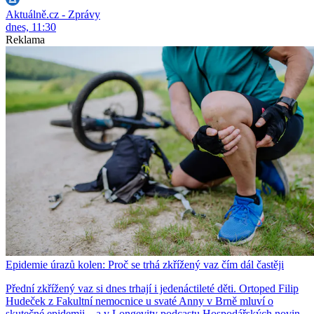
Aktuálně.cz - Zprávy
dnes, 11:30
Reklama
Epidemie úrazů kolen: Proč se trhá zkřížený vaz čím dál častěji
Přední zkřížený vaz si dnes trhají i jedenáctileté děti. Ortoped Filip
Hudeček z Fakultní nemocnice u svaté Anny v Brně mluví o
skutečné epidemii – a v Longevity podcastu Hospodářských novin