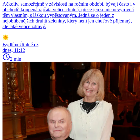
Ačkoliv, samozřejmě v závislosti na ročním období, bývají často i v
obchodě koupená rajčata velice chutná, přece jen se nic nevyrovná
těm vlastním, s láskou vypěstovaným. Jedná se o jeden z
nejoblíbenějších druhů zeleniny, který není jen chuťově příjemný,
ale také velice zdravý.
BydlímeÚtulně.cz
dnes, 11:12
2 min