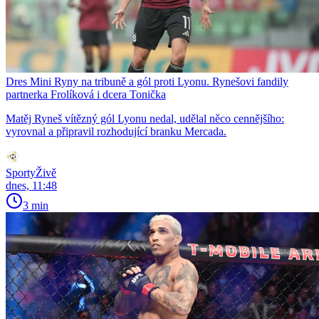
Dres Mini Ryny na tribuně a gól proti Lyonu. Rynešovi fandily
partnerka Frolíková i dcera Tonička
Matěj Ryneš vítězný gól Lyonu nedal, udělal něco cennějšího:
vyrovnal a připravil rozhodující branku Mercada.
SportyŽivě
dnes, 11:48
3 min