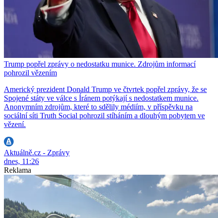
Trump popřel zprávy o nedostatku munice. Zdrojům informací
pohrozil vězením
Americký prezident Donald Trump ve čtvrtek popřel zprávy, že se
Spojené státy ve válce s Íránem potýkají s nedostatkem munice.
Anonymním zdrojům, které to sdělily médiím, v příspěvku na
sociální síti Truth Social pohrozil stíháním a dlouhým pobytem ve
vězení.
Aktuálně.cz - Zprávy
dnes, 11:26
Reklama