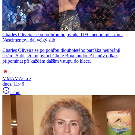
Charles Oliveira se po pohřbu bojovníka UFC neubránil slzám.
Nascimentovi dal velký slib
Charles Oliveira se po pohřbu dlouholetého parťáka neubránil
slzám. Slíbil, že bojovníci Chute Boxe budou Allanův odkaz
připomínat při každém dalším vstupu do klece.
MMAMAG.cz
dnes, 11:46
1 min