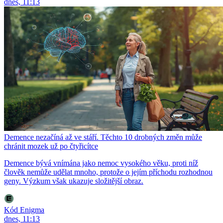
dnes, 11:13
Demence nezačíná až ve stáří. Těchto 10 drobných změn může
chránit mozek už po čtyřicítce
Demence bývá vnímána jako nemoc vysokého věku, proti níž
člověk nemůže udělat mnoho, protože o jejím příchodu rozhodnou
geny. Výzkum však ukazuje složitější obraz.
Kód Enigma
dnes, 11:13