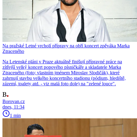
Na pražské Letné vrcholí přípravy na obří koncert zpěváka Marka
Ztraceného
Na Letenské pláni v Praze aktuálně finišují přípravné práce na
zítřejší velký koncert popového písničkáře a skladatele Marka
Ztraceného (foto; vlastním jménem Miroslav Slodičák), které
zahrnují stavbu velkého koncertního stadionu (pódium, hlediště,
zázemí, toalety atd. - viz malá foto dole) na "zelené louce".
Borovan.cz
dnes, 11:34
1 min