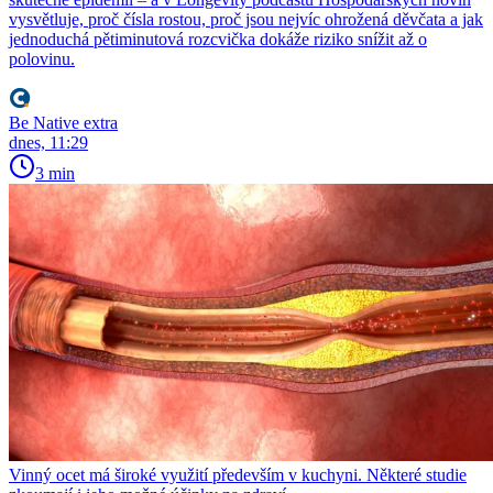
vysvětluje, proč čísla rostou, proč jsou nejvíc ohrožená děvčata a jak
jednoduchá pětiminutová rozcvička dokáže riziko snížit až o
polovinu.
Be Native extra
dnes, 11:29
3 min
Vinný ocet má široké využití především v kuchyni. Některé studie