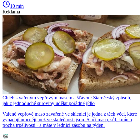
10 min
Reklama
Chléb s vařeným vepřovým masem a šťávou: Staročeský způsob,
jak z jednoduché suroviny udělat pořádné jídlo
Vařené vepřové maso zavařené ve sklenici je jedna z těch věcí, které
vypadají pracněji, než ve skutečnosti jsou. Stačí maso, sůl, kmín a
trocha trpělivosti - a máte v lednici zásobu na týden.