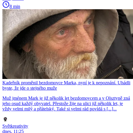
8 min
Kadeřník proměnil bezdomovce Marka, nyní je k nepoznání. Uhádli
byste, že jde o stejného muže
Muž jménem Mark je již několik let bezdomovcem a v Olsztyně zná
jeho osud každý obyvatel. Přestože žije na ulici již několik let, je
vždy velmi milý a přátelský. Také si velmi rád povídá s [...]...
Světkreativity
dnes, 11:25