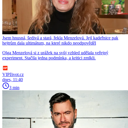
Jsem hnusná, šedivá a stará, řekla Menzelová. Její kadeřnice pak
hejtrům dala ultimátum, na které nikdo neodpověděl
Olga Menzelová si z urážek na svůj vzhled udělala veřejný
experiment. Stačila jedna podmínka, a kritici zmlkli.
VIPživot.cz
dnes, 11:40
3 min