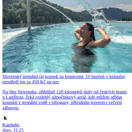
Slovenský termální ráj kousek za hranicemi: 10 bazénů v krásném
prostředí jen za 450 Kč na noc
Na jihu Slovenska, přibližně 120 kilometrů jízdy od českých hranic
u Lanžhota, čeká rozlehlý odpočinkový areál, kde můžete střídat
koupání v termální vodě s tobogany, přírodním jezerem i večerní
zábavou.
Kapitalio
dnes, 11:25