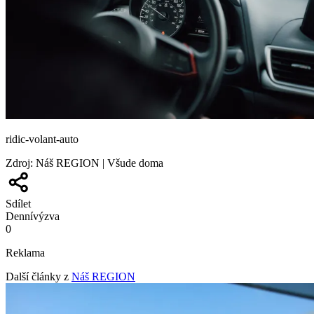
ridic-volant-auto
Zdroj
:
Náš REGION | Všude doma
Sdílet
Denní
výzva
0
Reklama
Další články z
Náš REGION