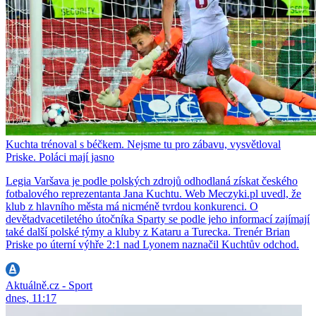
Kuchta trénoval s béčkem. Nejsme tu pro zábavu, vysvětloval
Priske. Poláci mají jasno
Legia Varšava je podle polských zdrojů odhodlaná získat českého
fotbalového reprezentanta Jana Kuchtu. Web Meczyki.pl uvedl, že
klub z hlavního města má nicméně tvrdou konkurenci. O
devětadvacetiletého útočníka Sparty se podle jeho informací zajímají
také další polské týmy a kluby z Kataru a Turecka. Trenér Brian
Priske po úterní výhře 2:1 nad Lyonem naznačil Kuchtův odchod.
Aktuálně.cz - Sport
dnes, 11:17