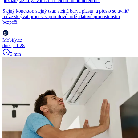
poznáte, až když vám zničí telefon nebo notebook
Stejný konektor, stejný tvar, stejná barva plastu, a přesto se uvnitř
může skrývat propast v proudové třídě, datové propustnosti i
bezpečí.
Mobify.cz
dnes, 11:28
5 min