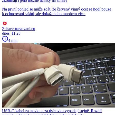
zkoumají i jeho možné účinky na zdraví
Na první pohled se může zdát, že červený vinný ocet se hodí pouze
k ochucování salátů, ale dokáže toho mnohem více.
Zdravestravovani.eu
dnes, 11:28
4 min
USB-C kabel za stovku a za tisícovku vypadají stejně. Rozdíl