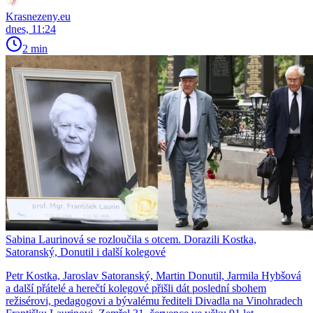
Krasnezeny.eu
dnes, 11:24
2 min
Sabina Laurinová se rozloučila s otcem. Dorazili Kostka,
Satoranský, Donutil i další kolegové
Petr Kostka, Jaroslav Satoranský, Martin Donutil, Jarmila Hybšová
a další přátelé a herečtí kolegové přišli dát poslední sbohem
režisérovi, pedagogovi a bývalému řediteli Divadla na Vinohradech