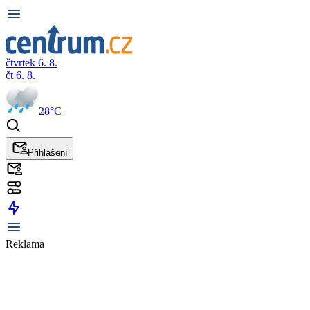
čtvrtek 6. 8.
čt 6. 8.
28°C
Přihlášení
Reklama