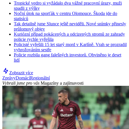
Tropické vedro si vyžádalo dva vážné pracovní úrazy, muži
spadli z výšky
Noční útok na sporťák v centru Olomouce. Škoda jde do
statisíců
Tak detailně jsme Slunce ještě neviděli. Nové snímky přinesly
průlomový objev
Kuriózní případ pokácených a odcizených stromů ze zahrady
policie rychle vyřešila
Policisté vyřešili 15 let starý mord v Karlíně. Vrah se prozradil
vyhrožováním sestře
Policie rozbila gang falešných investorů. Obviněno je deset
lidí
Zobrazit více
Zprávy
Domácí
Regionální
Vybrali jsme pro vás
Magazíny a zajímavosti