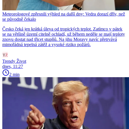
Meteorologové zpřesnili výhled na další dny: Vedra dorazí dřív, než
se původně čekalo
Česko čeká jen krátká úleva od tropických teplot. Zatímco v pátek
se na většině území citelně ochladí, už během neděle se mají teploty
znovu dostat nad třicet stupňů. Na jihu Moravy navíc přetrvává
mimořádná tepelná zátěž a vysoké riziko požárů.
Trendy Život
dnes, 11:27
2 min