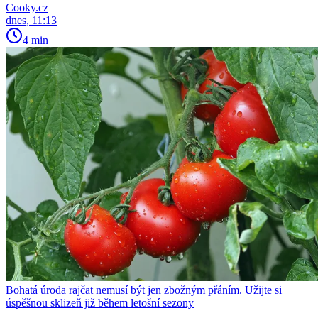
Cooky.cz
dnes, 11:13
4 min
Bohatá úroda rajčat nemusí být jen zbožným přáním. Užijte si
úspěšnou sklizeň již během letošní sezony