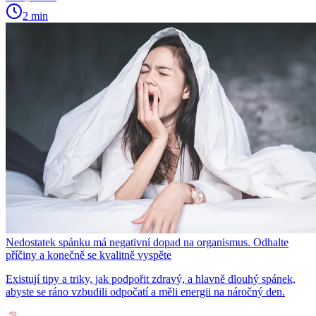
2 min
Nedostatek spánku má negativní dopad na organismus. Odhalte
příčiny a konečně se kvalitně vyspěte
Existují tipy a triky, jak podpořit zdravý, a hlavně dlouhý spánek,
abyste se ráno vzbudili odpočatí a měli energii na náročný den.