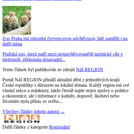
Zoo Praha má rekordní červencovou návštěvnost, lidé zamířili i na
další místa
Pražská zoo, která patří mezi nejnavštěvovanější turistické cíle v
metropoli, překonala dosavadní...
Tento článek byl publikován ze zdrojů
Náš REGION
Portál Náš REGION přináší aktuální dění z jednotlivých krajů
České republiky s důrazem na lokální témata. Každý region má své
vlastní sekce a redaktory, takže čtenář najde nejen zprávy o politice
a ekonomice, ale i informace o kultuře, dopravě, školství nebo
životním stylu přímo ze svého...
Všechny články tohoto autora →
Další články z kategorie
Regionální