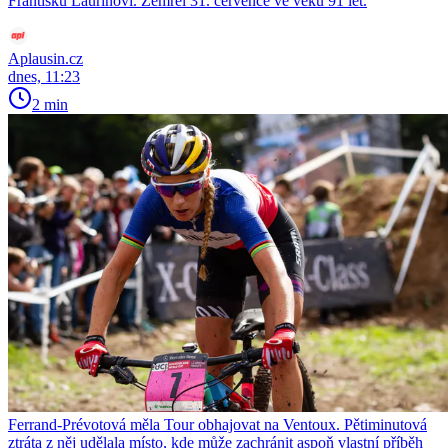
Františku Laurinovi. Zemřel 31. července ve věku 91 let.
Aplausin.cz
dnes, 11:23
2 min
Ferrand-Prévotová měla Tour obhajovat na Ventoux. Pětiminutová
ztráta z něj udělala místo, kde může zachránit aspoň vlastní příběh