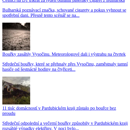
Celníci na D1 třikrát za týden odhalili pašeráky cigaret z Bulharska
Bulharská poznávací značka, schované cigarety a pokus vyhnout se
spotřební dani. Přesně tento scénář se na...
Bouřky zasáhly Vysočinu. Meteorologové dali i výstrahu na čtvrtek
Středeční bouřky, které se přehnaly přes Vysočinu, zaměstnaly tamní
hasiče od šestnácté hodiny na čtyřiceti...
11 tisíc domácností v Pardubickém kraji zůstalo po bouřce bez
proudu
Středeční odpolední a večerní bouřky způsobily v Pardubickém kraji
rozsáhlé výpadky elektřiny. V noci bylo...