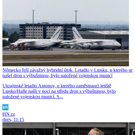
Německo řeší závažný hybridní útok. Letadlo v Lipsku, u kterého se
našel dron s výbušninou, bylo naložené vojenskou municí
Ukrajinské letadlo Antonov, u kterého zaměstnanci letiště
Lipsko/Halle našli v noci na středu dron s výbušninou, bylo
naložené vojenskou municí. S...
HN.cz
dnes, 11:15