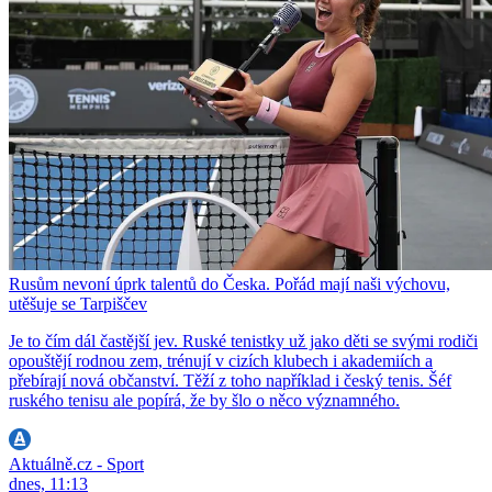
Rusům nevoní úprk talentů do Česka. Pořád mají naši výchovu,
utěšuje se Tarpiščev
Je to čím dál častější jev. Ruské tenistky už jako děti se svými rodiči
opouštějí rodnou zem, trénují v cizích klubech i akademiích a
přebírají nová občanství. Těží z toho například i český tenis. Šéf
ruského tenisu ale popírá, že by šlo o něco významného.
Aktuálně.cz - Sport
dnes, 11:13