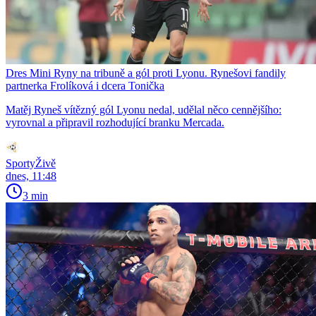
Dres Mini Ryny na tribuně a gól proti Lyonu. Rynešovi fandily
partnerka Frolíková i dcera Tonička
Matěj Ryneš vítězný gól Lyonu nedal, udělal něco cennějšího:
vyrovnal a připravil rozhodující branku Mercada.
SportyŽivě
dnes, 11:48
3 min