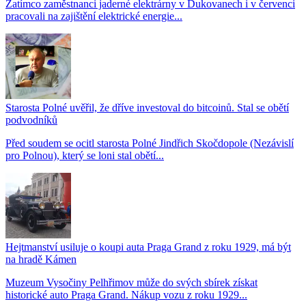
Zatímco zaměstnanci jaderné elektrárny v Dukovanech i v červenci
pracovali na zajištění elektrické energie...
Starosta Polné uvěřil, že dříve investoval do bitcoinů. Stal se obětí
podvodníků
Před soudem se ocitl starosta Polné Jindřich Skočdopole (Nezávislí
pro Polnou), který se loni stal obětí...
Hejtmanství usiluje o koupi auta Praga Grand z roku 1929, má být
na hradě Kámen
Muzeum Vysočiny Pelhřimov může do svých sbírek získat
historické auto Praga Grand. Nákup vozu z roku 1929...