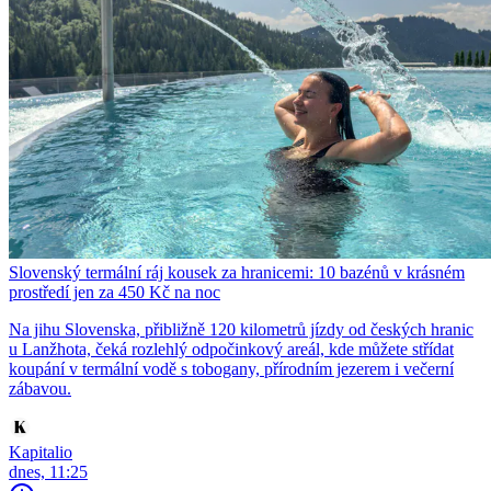
Slovenský termální ráj kousek za hranicemi: 10 bazénů v krásném
prostředí jen za 450 Kč na noc
Na jihu Slovenska, přibližně 120 kilometrů jízdy od českých hranic
u Lanžhota, čeká rozlehlý odpočinkový areál, kde můžete střídat
koupání v termální vodě s tobogany, přírodním jezerem i večerní
zábavou.
Kapitalio
dnes, 11:25