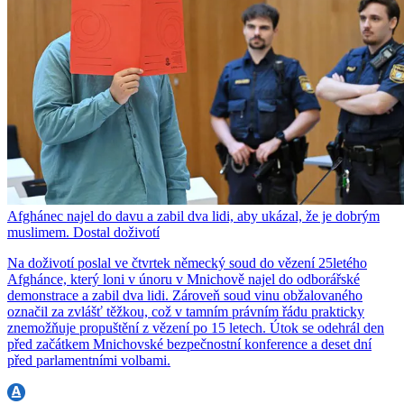
Afghánec najel do davu a zabil dva lidi, aby ukázal, že je dobrým
muslimem. Dostal doživotí
Na doživotí poslal ve čtvrtek německý soud do vězení 25letého
Afghánce, který loni v únoru v Mnichově najel do odborářské
demonstrace a zabil dva lidi. Zároveň soud vinu obžalovaného
označil za zvlášť těžkou, což v tamním právním řádu prakticky
znemožňuje propuštění z vězení po 15 letech. Útok se odehrál den
před začátkem Mnichovské bezpečnostní konference a deset dní
před parlamentními volbami.