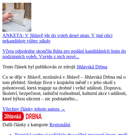
ANKETA: V Jihlavě jde do voleb deset stran. V jiné obci
nekandiduje vůbec nikdo
Včera odpoledne skončila lhůta pro podání kandidátních listin do
podzimních voleb. Vzejde z nich nové...
Tento článek byl publikován ze zdrojů
Jihlavská Drbna
Co se děje v Jihlavě, nezůstává v Jihlavě – Jihlavská Drbna má o
tom přehled. Sleduje život v krajském městě i v jeho okolí s
pohotovostí, která reaguje na drobné i velké události. Doprava,
školství, bezpečnost, radniční rozhodnutí, kulturní akce i události,
které hýbou ulicemi – nic podstatného...
Všechny články tohoto autora →
Další články z kategorie
Regionální
Tropické vedro si vyžádalo dva vážné pracovní úrazy, muži