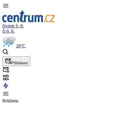
čtvrtek 6. 8.
čt 6. 8.
28°C
Přihlášení
Reklama