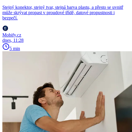
Stejný konektor, stejný tvar, stejná barva plastu, a přesto se uvnitř
může skrývat propast v proudové třídě, datové propustnosti i
bezpečí.
Mobify.cz
dnes, 11:28
5 min