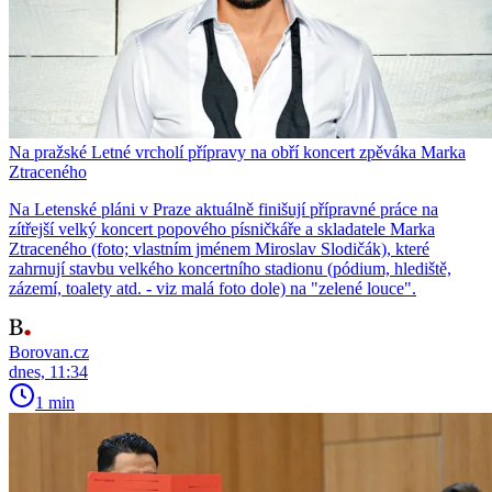
Na pražské Letné vrcholí přípravy na obří koncert zpěváka Marka
Ztraceného
Na Letenské pláni v Praze aktuálně finišují přípravné práce na
zítřejší velký koncert popového písničkáře a skladatele Marka
Ztraceného (foto; vlastním jménem Miroslav Slodičák), které
zahrnují stavbu velkého koncertního stadionu (pódium, hlediště,
zázemí, toalety atd. - viz malá foto dole) na "zelené louce".
Borovan.cz
dnes, 11:34
1 min