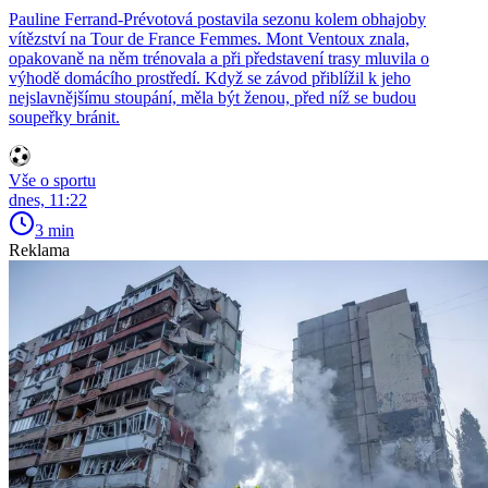
Pauline Ferrand-Prévotová postavila sezonu kolem obhajoby
vítězství na Tour de France Femmes. Mont Ventoux znala,
opakovaně na něm trénovala a při představení trasy mluvila o
výhodě domácího prostředí. Když se závod přiblížil k jeho
nejslavnějšímu stoupání, měla být ženou, před níž se budou
soupeřky bránit.
Vše o sportu
dnes, 11:22
3 min
Reklama