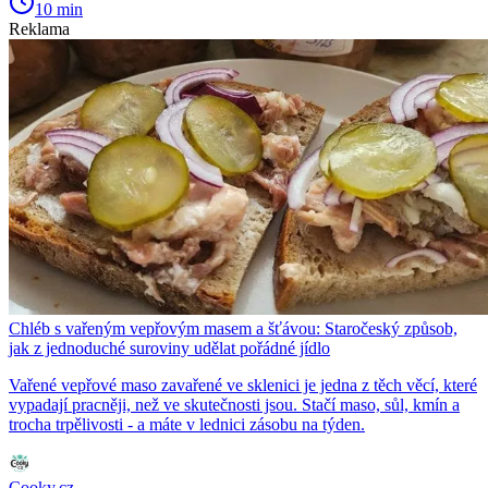
10 min
Reklama
Chléb s vařeným vepřovým masem a šťávou: Staročeský způsob,
jak z jednoduché suroviny udělat pořádné jídlo
Vařené vepřové maso zavařené ve sklenici je jedna z těch věcí, které
vypadají pracněji, než ve skutečnosti jsou. Stačí maso, sůl, kmín a
trocha trpělivosti - a máte v lednici zásobu na týden.
Cooky.cz