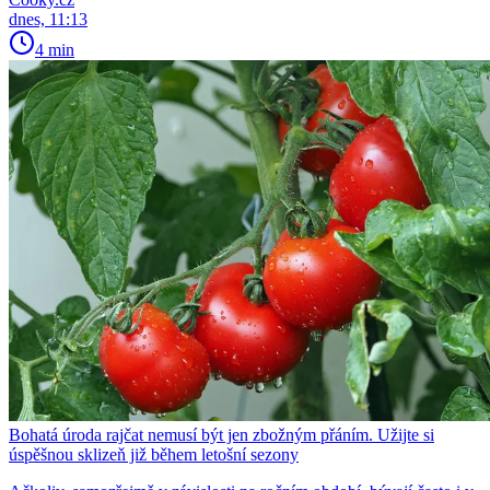
dnes, 11:13
4 min
Bohatá úroda rajčat nemusí být jen zbožným přáním. Užijte si
úspěšnou sklizeň již během letošní sezony