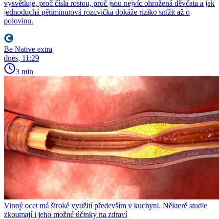
vysvětluje, proč čísla rostou, proč jsou nejvíc ohrožená děvčata a jak
jednoduchá pětiminutová rozcvička dokáže riziko snížit až o
polovinu.
Be Native extra
dnes, 11:29
3 min
Vinný ocet má široké využití především v kuchyni. Některé studie
zkoumají i jeho možné účinky na zdraví