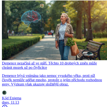
Demence nezačíná až ve stáří. Těchto 10 drobných změn může
chránit mozek už po čtyřicítce
Demence bývá vnímána jako nemoc vysokého věku, proti níž
člověk nemůže udělat mnoho, protože o jejím příchodu rozhodnou
geny. Výzkum však ukazuje složitější obraz.
Kód Enigma
dnes, 11:13