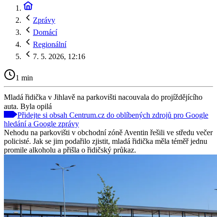
Zprávy
Domácí
Regionální
7. 5. 2026, 12:16
1 min
Mladá řidička v Jihlavě na parkovišti nacouvala do projíždějícího
auta. Byla opilá
Přidejte si obsah Centrum.cz do oblíbených zdrojů pro Google
hledání a Google zprávy
Nehodu na parkovišti v obchodní zóně Aventin řešili ve středu večer
policisté. Jak se jim podařilo zjistit, mladá řidička měla téměř jednu
promile alkoholu a přišla o řidičský průkaz.