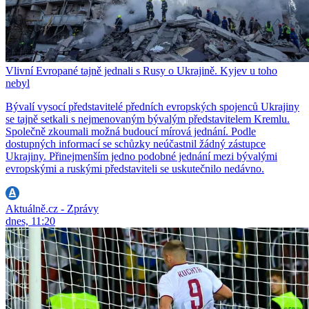
Vlivní Evropané tajně jednali s Rusy o Ukrajině. Kyjev u toho
nebyl
Bývalí vysocí představitelé předních evropských spojenců Ukrajiny
se tajně setkali s nejmenovaným bývalým představitelem Kremlu.
Společně zkoumali možná budoucí mírová jednání. Podle
dostupných informací se schůzky neúčastnil žádný zástupce
Ukrajiny. Přinejmenším jedno podobné jednání mezi bývalými
evropskými a ruskými představiteli se uskutečnilo nedávno.
Aktuálně.cz - Zprávy
dnes, 11:20