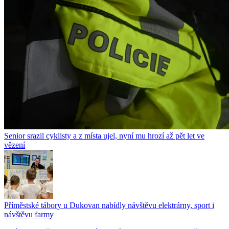
Senior srazil cyklisty a z místa ujel, nyní mu hrozí až pět let ve
vězení
Příměstské tábory u Dukovan nabídly návštěvu elektrárny, sport i
návštěvu farmy