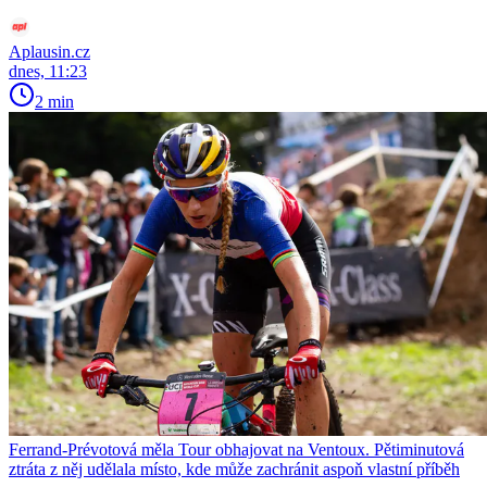
Aplausin.cz
dnes, 11:23
2 min
Ferrand-Prévotová měla Tour obhajovat na Ventoux. Pětiminutová
ztráta z něj udělala místo, kde může zachránit aspoň vlastní příběh