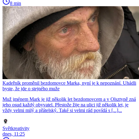
8 min
Kadeřník proměnil bezdomovce Marka, nyní je k nepoznání. Uhádli
byste, že jde o stejného muže
Muž jménem Mark je již několik let bezdomovcem a v Olsztyně zná
jeho osud každý obyvatel. Přestože žije na ulici již několik let, je
vždy velmi milý a přátelský. Také si velmi rád povídá s [...]...
Světkreativity
dnes, 11:25