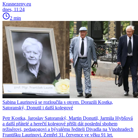
Krasnezeny.eu
dnes, 11:24
2 min
Sabina Laurinová se rozloučila s otcem. Dorazili Kostka,
Satoranský, Donutil i další kolegové
Petr Kostka, Jaroslav Satoranský, Martin Donutil, Jarmila Hybšová
a další přátelé a herečtí kolegové přišli dát poslední sbohem
režisérovi, pedagogovi a bývalému řediteli Divadla na Vinohradech
Františku Laurinovi. Zemřel 31. července ve věku 91 let.