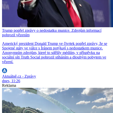
Trump popřel zprávy o nedostatku munice. Zdrojům informací
pohrozil vězením
Americký prezident Donald Trump ve čtvrtek popřel zprávy, že se
Spojené státy ve válce s Íránem potýkají s nedostatkem munice.
Anonymním zdrojům, které to sdělily médiím, v příspěvku na
sociální síti Truth Social pohrozil stíháním a dlouhým pobytem ve
vězení.
Aktuálně.cz - Zprávy
dnes, 11:26
Reklama