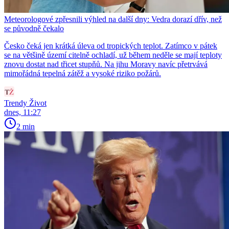
Meteorologové zpřesnili výhled na další dny: Vedra dorazí dřív, než
se původně čekalo
Česko čeká jen krátká úleva od tropických teplot. Zatímco v pátek
se na většině území citelně ochladí, už během neděle se mají teploty
znovu dostat nad třicet stupňů. Na jihu Moravy navíc přetrvává
mimořádná tepelná zátěž a vysoké riziko požárů.
Trendy Život
dnes, 11:27
2 min