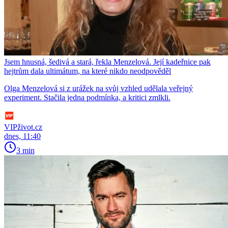
Jsem hnusná, šedivá a stará, řekla Menzelová. Její kadeřnice pak
hejtrům dala ultimátum, na které nikdo neodpověděl
Olga Menzelová si z urážek na svůj vzhled udělala veřejný
experiment. Stačila jedna podmínka, a kritici zmlkli.
VIPživot.cz
dnes, 11:40
3 min