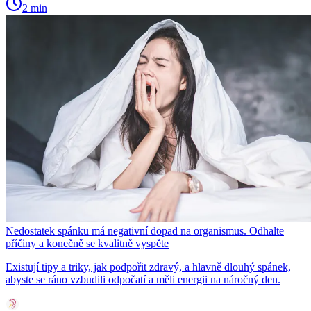
2 min
Nedostatek spánku má negativní dopad na organismus. Odhalte
příčiny a konečně se kvalitně vyspěte
Existují tipy a triky, jak podpořit zdravý, a hlavně dlouhý spánek,
abyste se ráno vzbudili odpočatí a měli energii na náročný den.