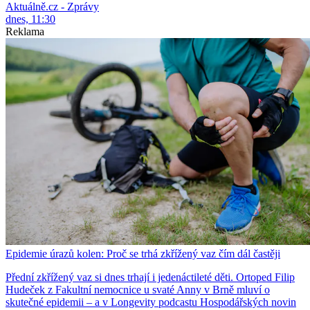
Aktuálně.cz - Zprávy
dnes, 11:30
Reklama
Epidemie úrazů kolen: Proč se trhá zkřížený vaz čím dál častěji
Přední zkřížený vaz si dnes trhají i jedenáctileté děti. Ortoped Filip
Hudeček z Fakultní nemocnice u svaté Anny v Brně mluví o
skutečné epidemii – a v Longevity podcastu Hospodářských novin