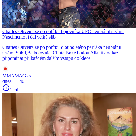
Charles Oliveira se po pohřbu bojovníka UFC neubránil slzám.
Nascimentovi dal velký slib
Charles Oliveira se po pohřbu dlouholetého parťáka neubránil
slzám. Slíbil, že bojovníci Chute Boxe budou Allanův odkaz
připomínat při každém dalším vstupu do klece.
MMAMAG.cz
dnes, 11:46
1 min