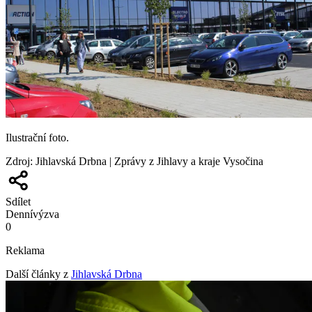
Ilustrační foto.
Zdroj
:
Jihlavská Drbna | Zprávy z Jihlavy a kraje Vysočina
Sdílet
Denní
výzva
0
Reklama
Další články z
Jihlavská Drbna