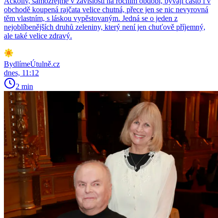
Ačkoliv, samozřejmě v závislosti na ročním období, bývají často i v
obchodě koupená rajčata velice chutná, přece jen se nic nevyrovná
těm vlastním, s láskou vypěstovaným. Jedná se o jeden z
nejoblíbenějších druhů zeleniny, který není jen chuťově příjemný,
ale také velice zdravý.
BydlímeÚtulně.cz
dnes, 11:12
2 min