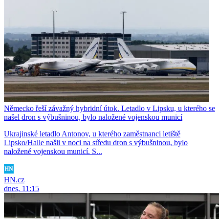
Německo řeší závažný hybridní útok. Letadlo v Lipsku, u kterého se
našel dron s výbušninou, bylo naložené vojenskou municí
Ukrajinské letadlo Antonov, u kterého zaměstnanci letiště
Lipsko/Halle našli v noci na středu dron s výbušninou, bylo
naložené vojenskou municí. S...
HN.cz
dnes, 11:15