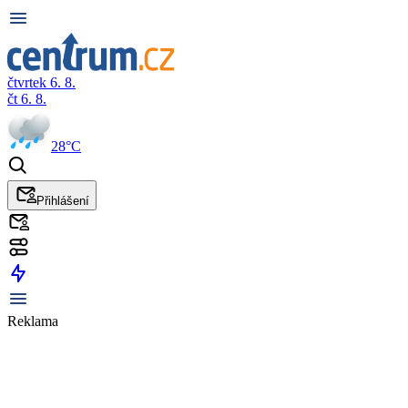
čtvrtek 6. 8.
čt 6. 8.
28°C
Přihlášení
Reklama