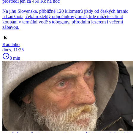
prostředí jen za 450 Kč na noc
Na jihu Slovenska, přibližně 120 kilometrů jízdy od českých hranic
u Lanžhota, čeká rozlehlý odpočinkový areál, kde můžete střídat
koupání v termální vodě s tobogany, přírodním jezerem i večerní
zábavou.
Kapitalio
dnes, 11:25
8 min