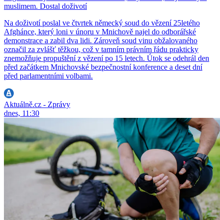
muslimem. Dostal doživotí
Na doživotí poslal ve čtvrtek německý soud do vězení 25letého
Afghánce, který loni v únoru v Mnichově najel do odborářské
demonstrace a zabil dva lidi. Zároveň soud vinu obžalovaného
označil za zvlášť těžkou, což v tamním právním řádu prakticky
znemožňuje propuštění z vězení po 15 letech. Útok se odehrál den
před začátkem Mnichovské bezpečnostní konference a deset dní
před parlamentními volbami.
Aktuálně.cz - Zprávy
dnes, 11:30