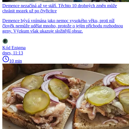
Demence nezačíná až ve stáří. Těchto 10 drobných změn může
chránit mozek už po čtyřicítce
Demence bývá vnímána jako nemoc vysokého věku, proti níž
člověk nemůže udělat mnoho, protože o jejím příchodu rozhodnou
geny. Výzkum však ukazuje složitější obraz.
Kód Enigma
dnes, 11:13
10 min