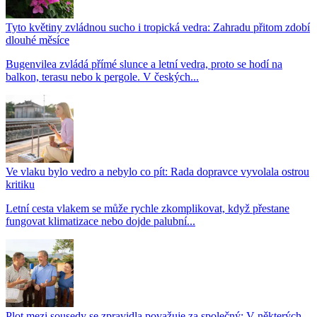
Tyto květiny zvládnou sucho i tropická vedra: Zahradu přitom zdobí
dlouhé měsíce
Bugenvilea zvládá přímé slunce a letní vedra, proto se hodí na
balkon, terasu nebo k pergole. V českých...
Ve vlaku bylo vedro a nebylo co pít: Rada dopravce vyvolala ostrou
kritiku
Letní cesta vlakem se může rychle zkomplikovat, když přestane
fungovat klimatizace nebo dojde palubní...
Plot mezi sousedy se zpravidla považuje za společný: V některých