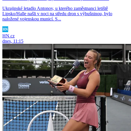
Ukrajinské letadlo Antonov, u kterého zaměstnanci letiště
Lipsko/Halle našli v noci na středu dron s výbušninou, bylo
naložené vojenskou municí. S...
HN.cz
dnes, 11:15