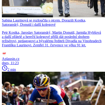
Sabina Laurinová se rozloučila s otcem. Dorazili Kostka,
Satoranský, Donutil i další kolegové
Petr Kostka, Jaroslav Satoranský, Martin Donutil, Jarmila Hybšová
a další přátelé a herečtí kolegové přišli dát poslední sbohem
režisérovi, pedagogovi a bývalému řediteli Divadla na Vinohradech
Františku Laurinovi. Zemřel 31. července ve věku 91 let.
Aplausin.cz
dnes, 11:23
2 min