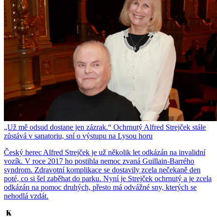
„Už mě odsud dostane jen zázrak.“ Ochrnutý Alfred Strejček stále
zůstává v sanatoriu, sní o výstupu na Lysou horu
Český herec Alfred Strejček je už několik let odkázán na invalidní
vozík. V roce 2017 ho postihla nemoc zvaná Guillain-Barrého
syndrom. Zdravotní komplikace se dostavily zcela nečekaně den
poté, co si šel zaběhat do parku. Nyní je Strejček ochrnutý a je zcela
odkázán na pomoc druhých, přesto má odvážné sny, kterých se
nehodlá vzdát.