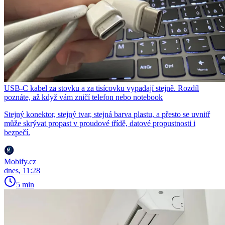
USB-C kabel za stovku a za tisícovku vypadají stejně. Rozdíl
poznáte, až když vám zničí telefon nebo notebook
Stejný konektor, stejný tvar, stejná barva plastu, a přesto se uvnitř
může skrývat propast v proudové třídě, datové propustnosti i
bezpečí.
Mobify.cz
dnes, 11:28
5 min