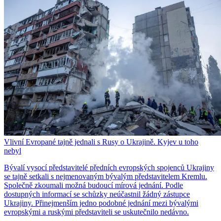
Vlivní Evropané tajně jednali s Rusy o Ukrajině. Kyjev u toho
nebyl
Bývalí vysocí představitelé předních evropských spojenců Ukrajiny
se tajně setkali s nejmenovaným bývalým představitelem Kremlu.
Společně zkoumali možná budoucí mírová jednání. Podle
dostupných informací se schůzky neúčastnil žádný zástupce
Ukrajiny. Přinejmenším jedno podobné jednání mezi bývalými
evropskými a ruskými představiteli se uskutečnilo nedávno.