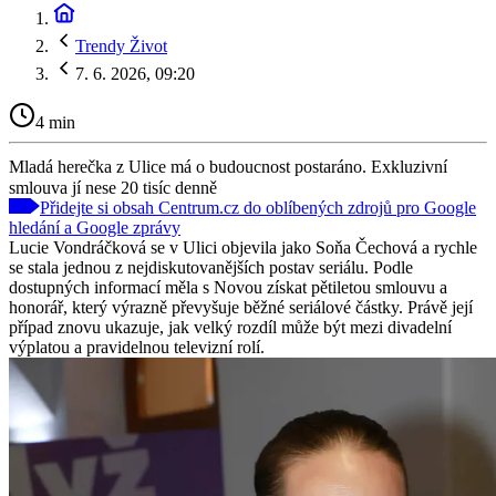
Trendy Život
7. 6. 2026, 09:20
4 min
Mladá herečka z Ulice má o budoucnost postaráno. Exkluzivní
smlouva jí nese 20 tisíc denně
Přidejte si obsah Centrum.cz do oblíbených zdrojů pro Google
hledání a Google zprávy
Lucie Vondráčková se v Ulici objevila jako Soňa Čechová a rychle
se stala jednou z nejdiskutovanějších postav seriálu. Podle
dostupných informací měla s Novou získat pětiletou smlouvu a
honorář, který výrazně převyšuje běžné seriálové částky. Právě její
případ znovu ukazuje, jak velký rozdíl může být mezi divadelní
výplatou a pravidelnou televizní rolí.