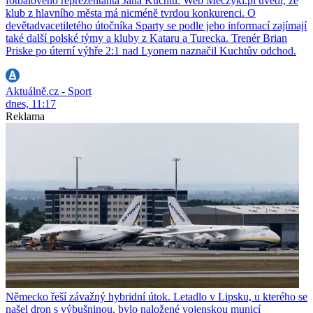
fotbalového reprezentanta Jana Kuchtu. Web Meczyki.pl uvedl, že
klub z hlavního města má nicméně tvrdou konkurenci. O
devětadvacetiletého útočníka Sparty se podle jeho informací zajímají
také další polské týmy a kluby z Kataru a Turecka. Trenér Brian
Priske po úterní výhře 2:1 nad Lyonem naznačil Kuchtův odchod.
Aktuálně.cz - Sport
dnes, 11:17
Reklama
Německo řeší závažný hybridní útok. Letadlo v Lipsku, u kterého se
našel dron s výbušninou, bylo naložené vojenskou municí