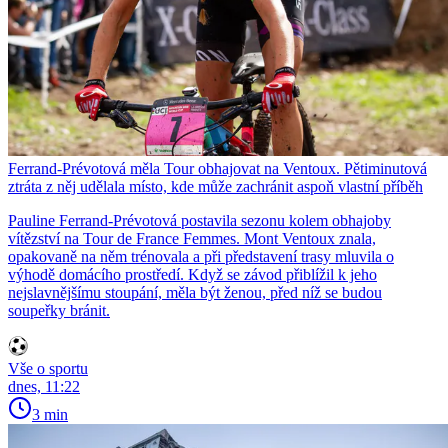
Ferrand-Prévotová měla Tour obhajovat na Ventoux. Pětiminutová
ztráta z něj udělala místo, kde může zachránit aspoň vlastní příběh
Pauline Ferrand-Prévotová postavila sezonu kolem obhajoby
vítězství na Tour de France Femmes. Mont Ventoux znala,
opakovaně na něm trénovala a při představení trasy mluvila o
výhodě domácího prostředí. Když se závod přiblížil k jeho
nejslavnějšímu stoupání, měla být ženou, před níž se budou
soupeřky bránit.
Vše o sportu
dnes, 11:22
3 min