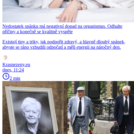
Nedostatek spánku má negativní dopad na organismus. Odhalte
příčiny a konečně se kvalitně vyspěte
Existují tipy a triky, jak podpořit zdravý, a hlavně dlouhý spánek,
abyste se ráno vzbudili odpočatí a měli energii na náročný den.
Krasnezeny.eu
dnes, 11:24
2 min