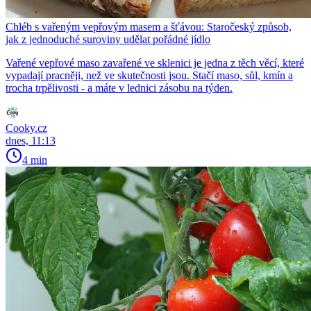
Chléb s vařeným vepřovým masem a šťávou: Staročeský způsob,
jak z jednoduché suroviny udělat pořádné jídlo
Vařené vepřové maso zavařené ve sklenici je jedna z těch věcí, které
vypadají pracněji, než ve skutečnosti jsou. Stačí maso, sůl, kmín a
trocha trpělivosti - a máte v lednici zásobu na týden.
Cooky.cz
dnes, 11:13
4 min