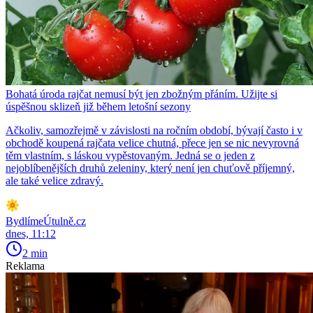
Bohatá úroda rajčat nemusí být jen zbožným přáním. Užijte si
úspěšnou sklizeň již během letošní sezony
Ačkoliv, samozřejmě v závislosti na ročním období, bývají často i v
obchodě koupená rajčata velice chutná, přece jen se nic nevyrovná
těm vlastním, s láskou vypěstovaným. Jedná se o jeden z
nejoblíbenějších druhů zeleniny, který není jen chuťově příjemný,
ale také velice zdravý.
BydlímeÚtulně.cz
dnes, 11:12
2 min
Reklama