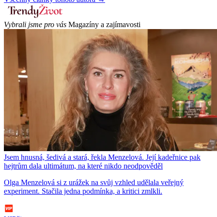
Vybrali jsme pro vás
Magazíny a zajímavosti
Jsem hnusná, šedivá a stará, řekla Menzelová. Její kadeřnice pak
hejtrům dala ultimátum, na které nikdo neodpověděl
Olga Menzelová si z urážek na svůj vzhled udělala veřejný
experiment. Stačila jedna podmínka, a kritici zmlkli.