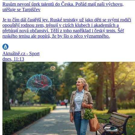
Rusům nevoní úprk talentů do Česka. Pořád mají naši výchovu,
utěšuje se Tarpiščev
Je to čím dál častější jev. Ruské tenistky už jako děti se svými rodiči
opouštějí rodnou zem, trénují v cizích klubech i akademiích a
přebírají nová občanství. Těží z toho například i český tenis. Šéf
ruského tenisu ale popírá, že by šlo o něco významného.
Aktuálně.cz - Sport
dnes, 11:13