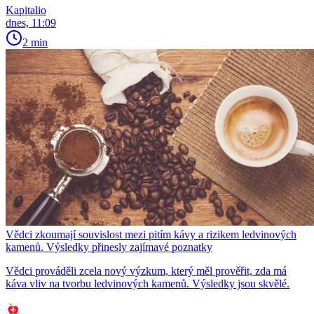
Kapitalio
dnes, 11:09
2 min
Vědci zkoumají souvislost mezi pitím kávy a rizikem ledvinových
kamenů. Výsledky přinesly zajímavé poznatky
Vědci prováděli zcela nový výzkum, který měl prověřit, zda má
káva vliv na tvorbu ledvinových kamenů. Výsledky jsou skvělé.