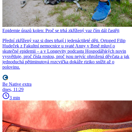
Epidemie úrazů kolen: Proč se trhá zkřížený vaz čím dál častěji
Přední zkřížený vaz si dnes trhají i jedenáctileté děti. Ortoped Filip
Hudeček z Fakultní nemocnice u svaté Anny v Brně mluví o
skutečné epidemii – a v Longevity podcastu Hospodářských novin
vysvětluje, proč čísla rostou, proč jsou nejvíc ohrožená děvčata a jak
jednoduchá pětiminutová rozcvička dokáže riziko snížit až o
polovinu.
Be Native extra
dnes, 11:29
3 min