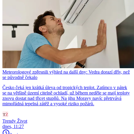
Meteorologové zpřesnili výhled na další dny: Vedra dorazí dřív, než
se původně čekalo
Česko čeká jen krátká úleva od tropických teplot. Zatímco v pátek
se na většině území citelně ochladí, už během neděle se mají teploty
znovu dostat nad třicet stupňů. Na jihu Moravy navíc přetrvává
mimořádná tepelná zátěž a vysoké riziko požárů.
Trendy Život
dnes, 11:27