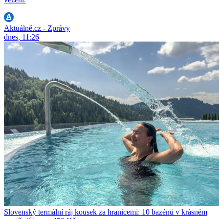
Aktuálně.cz - Zprávy
dnes, 11:26
Slovenský termální ráj kousek za hranicemi: 10 bazénů v krásném