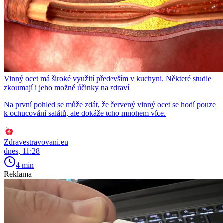
Vinný ocet má široké využití především v kuchyni. Některé studie
zkoumají i jeho možné účinky na zdraví
Na první pohled se může zdát, že červený vinný ocet se hodí pouze
k ochucování salátů, ale dokáže toho mnohem více.
Zdravestravovani.eu
dnes, 11:28
4 min
Reklama