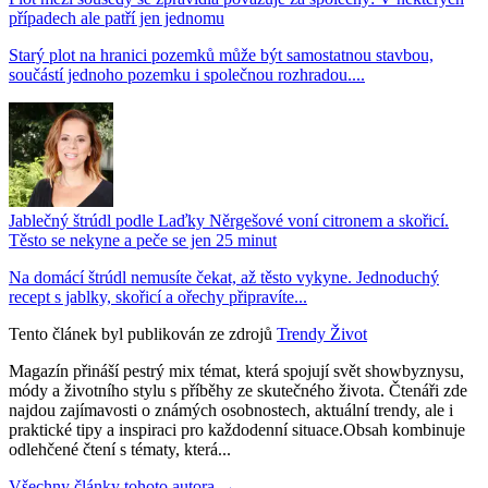
případech ale patří jen jednomu
Starý plot na hranici pozemků může být samostatnou stavbou,
součástí jednoho pozemku i společnou rozhradou....
Jablečný štrúdl podle Laďky Něrgešové voní citronem a skořicí.
Těsto se nekyne a peče se jen 25 minut
Na domácí štrúdl nemusíte čekat, až těsto vykyne. Jednoduchý
recept s jablky, skořicí a ořechy připravíte...
Tento článek byl publikován ze zdrojů
Trendy Život
Magazín přináší pestrý mix témat, která spojují svět showbyznysu,
módy a životního stylu s příběhy ze skutečného života. Čtenáři zde
najdou zajímavosti o známých osobnostech, aktuální trendy, ale i
praktické tipy a inspiraci pro každodenní situace.Obsah kombinuje
odlehčené čtení s tématy, která...
Všechny články tohoto autora →