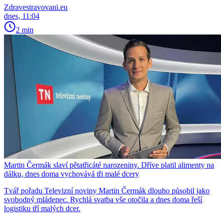
Zdravestravovani.eu
dnes, 11:04
2 min
Martin Čermák slaví pětatřicáté narozeniny. Dříve platil alimenty na
dálku, dnes doma vychovává tři malé dcery
Tvář pořadu Televizní noviny Martin Čermák dlouho působil jako
svobodný mládenec. Rychlá svatba vše otočila a dnes doma řeší
logistiku tří malých dcer.