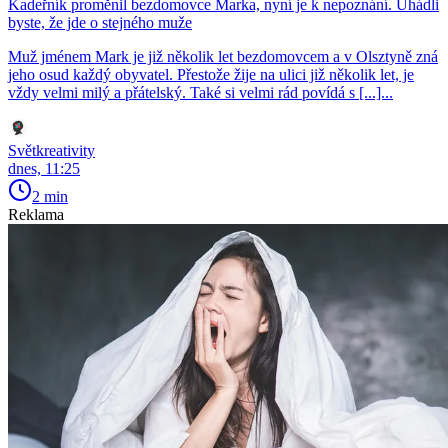
Kadeřník proměnil bezdomovce Marka, nyní je k nepoznání. Uhádli
byste, že jde o stejného muže
Muž jménem Mark je již několik let bezdomovcem a v Olsztyně zná
jeho osud každý obyvatel. Přestože žije na ulici již několik let, je
vždy velmi milý a přátelský. Také si velmi rád povídá s [...]...
Světkreativity
dnes, 11:25
2 min
Reklama