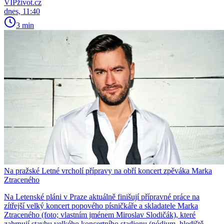
VIPživot.cz
dnes, 11:40
3 min
Na pražské Letné vrcholí přípravy na obří koncert zpěváka Marka
Ztraceného
Na Letenské pláni v Praze aktuálně finišují přípravné práce na
zítřejší velký koncert popového písničkáře a skladatele Marka
Ztraceného (foto; vlastním jménem Miroslav Slodičák), které
zahrnují stavbu velkého koncertního stadionu (pódium, hlediště,