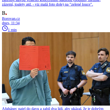
zázemí, toalety atd. - viz malá foto dole) na "zelené louce".
Borovan.cz
dnes, 11:34
1 min
Afghánec najel do davu a zabil dva lidi, aby ukázal, že je dobrým