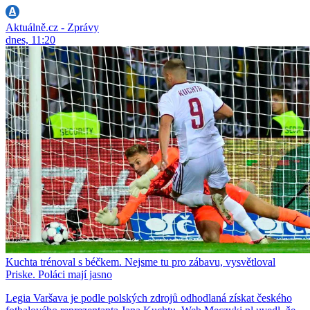
Aktuálně.cz - Zprávy
dnes, 11:20
Kuchta trénoval s béčkem. Nejsme tu pro zábavu, vysvětloval
Priske. Poláci mají jasno
Legia Varšava je podle polských zdrojů odhodlaná získat českého