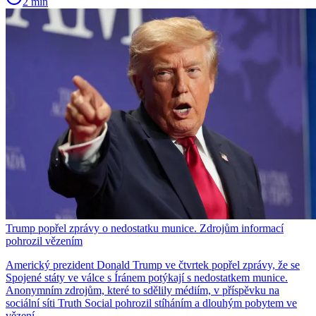
2 min
Trump popřel zprávy o nedostatku munice. Zdrojům informací
pohrozil vězením
Americký prezident Donald Trump ve čtvrtek popřel zprávy, že se
Spojené státy ve válce s Íránem potýkají s nedostatkem munice.
Anonymním zdrojům, které to sdělily médiím, v příspěvku na
sociální síti Truth Social pohrozil stíháním a dlouhým pobytem ve
vězení.