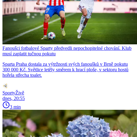
Fanoušci fotbalové Sparty předvedli nepochopitelné chování. Klub
musí zaplatit tučnou pokutu
Sparta Praha dostala za výtržnosti svých fanoušků v Brně pokutu
300 000 Kč. Světlice letěly směrem k hrací ploše, v sektoru hostů
hořela střecha toalet.
SportyŽivě
dnes, 20:55
3 min