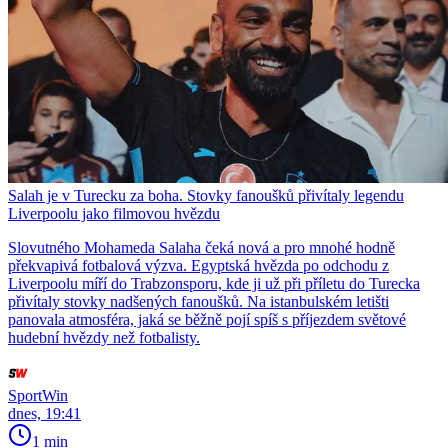
Salah je v Turecku za boha. Stovky fanoušků přivítaly legendu
Liverpoolu jako filmovou hvězdu
Slovutného Mohameda Salaha čeká nová a pro mnohé hodně
překvapivá fotbalová výzva. Egyptská hvězda po odchodu z
Liverpoolu míří do Trabzonsporu, kde ji už při příletu do Turecka
přivítaly stovky nadšených fanoušků. Na istanbulském letišti
panovala atmosféra, jaká se běžně pojí spíš s příjezdem světové
hudební hvězdy než fotbalisty.
SportWin
dnes, 19:41
1 min