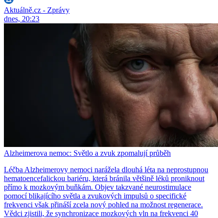
Aktuálně.cz - Zprávy
dnes, 20:23
Alzheimerova nemoc: Světlo a zvuk zpomalují průběh
Léčba Alzheimerovy nemoci narážela dlouhá léta na neprostupnou
hematoencefalickou bariéru, která bránila většině léků proniknout
přímo k mozkovým buňkám. Objev takzvané neurostimulace
pomocí blikajícího světla a zvukových impulsů o specifické
frekvenci však přináší zcela nový pohled na možnost regenerace.
Vědci zjistili, že synchronizace mozkových vln na frekvenci 40