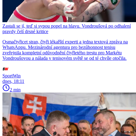
Zastali se jí, teď si sypou popel na hlavu. Vondroušová po odhalení
pravdy čelí drsné kritice
Osmačtyřicet stran, čtyři lékařští experti a jedna textová zpráva na
WhatsAppu. Mezinárodní agentura pro bezúhonnost tenisu
zveřejnila kompletní odůvodnění čtyřletého trestu pro Markétu
Vondroušovou a nálada v tenisovém světě se od té chvíle otočila.
SportWin
dnes, 18:11
2 min