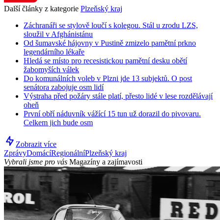
Další články z kategorie
Plzeňský kraj
Záchranáři se stylově loučí s kolegou. Stál u zrodu LZS,
sloužil v Afghánistánu
Od šumavské hájovny v Pustině zmizelo pamětní prkno
legendárního lékaře
Hledá se místo pro recesistickou pamětní desku obětí
žabomyších válek
Do komunálních voleb v Plzni jde 13 subjektů. O post
senátora zabojuje osm lidí
Výstraha před požáry stále platí, přesto lidé v lese rozdělávají
oheň
První obří náduvník vážící 15 tun už dorazil do pivovaru.
Celkem jich bude osm
Zobrazit více
Zprávy
Domácí
Regionální
Plzeňský kraj
Vybrali jsme pro vás
Magazíny a zajímavosti