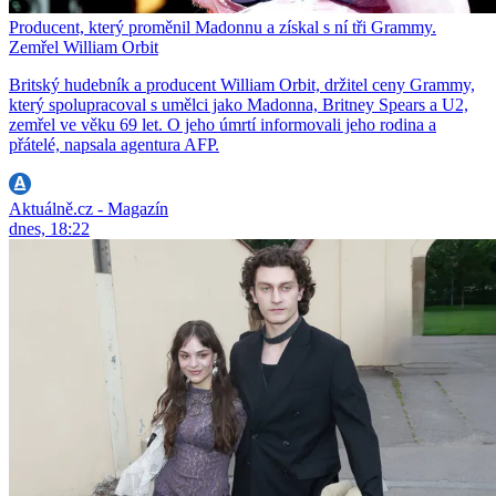
Producent, který proměnil Madonnu a získal s ní tři Grammy.
Zemřel William Orbit
Britský hudebník a producent William Orbit, držitel ceny Grammy,
který spolupracoval s umělci jako Madonna, Britney Spears a U2,
zemřel ve věku 69 let. O jeho úmrtí informovali jeho rodina a
přátelé, napsala agentura AFP.
Aktuálně.cz - Magazín
dnes, 18:22