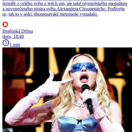
šermíře z celého světa a jejich um, ale také olympijského medailistu
a novopečeného mistra světa Alexandera Choupenitche. Podívejte
se, jak to v srdci jihomoravské metropole vypadalo.
Brněnská Drbna
dnes, 18:40
1 min