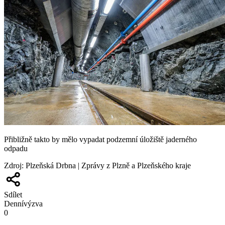
Přibližně takto by mělo vypadat podzemní úložiště jaderného
odpadu
Zdroj
:
Plzeňská Drbna | Zprávy z Plzně a Plzeňského kraje
Sdílet
Denní
výzva
0