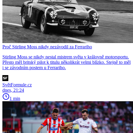
Proč Stirling Moss nikdy nezávodil za Ferrariho
Stirling Moss se nikdy nestal mistrem světa v královně motorsportu.
Přesto měl britský pilot k titulu několikrát velmi blízko. Stejně to měl
i se závodním postem u Ferrariho.
SvětFormule.cz
dnes, 21:24
1 min