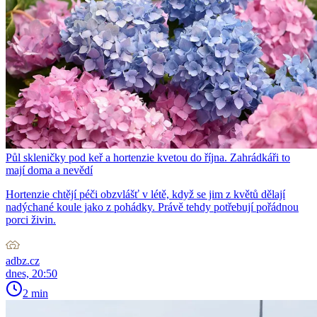
Půl skleničky pod keř a hortenzie kvetou do října. Zahrádkáři to
mají doma a nevědí
Hortenzie chtějí péči obzvlášť v létě, když se jim z květů dělají
nadýchané koule jako z pohádky. Právě tehdy potřebují pořádnou
porci živin.
adbz.cz
dnes, 20:50
2 min