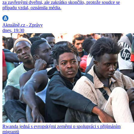
za zavřenými dveřmi, ale zakrátko skončilo, protože soudce se
případu vzdal, oznámila média.
Aktuálně.cz - Zprávy
dnes, 19:30
Rwanda jedná s evropskými zeměmi o spolupráci s přijímáním
migrantů