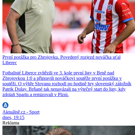
První porážka pro Zbrojovku. Povedený rozjezd nováčka uťal
Liberec
Fotbalisté Liberce zvítězili ve 3. kole první ligy v Brně nad
Zbrojovkou 1:0 a připravili nováčkovi soutěže první porážku v
soutěži. O výhře Slovanu rozhodl po hodině hry slovenský záložník
Patrik Dulay. Brňané tak nenavázali na výtečný start do ligy, kdy
zdolali Spartu a remizovali v Plzni.
Aktuálně.cz - Sport
dnes, 19:15
Reklama