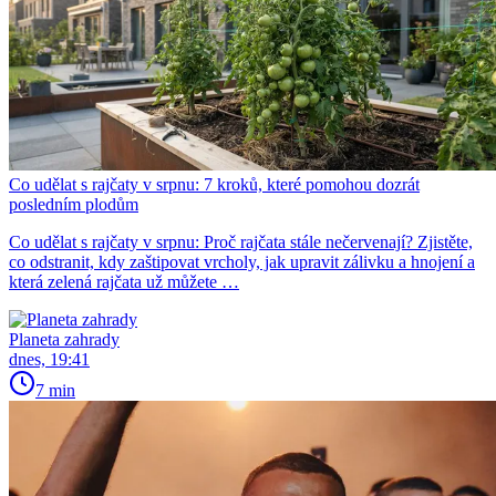
Co udělat s rajčaty v srpnu: 7 kroků, které pomohou dozrát
posledním plodům
Co udělat s rajčaty v srpnu: Proč rajčata stále nečervenají? Zjistěte,
co odstranit, kdy zaštipovat vrcholy, jak upravit zálivku a hnojení a
která zelená rajčata už můžete …
Planeta zahrady
dnes, 19:41
7 min