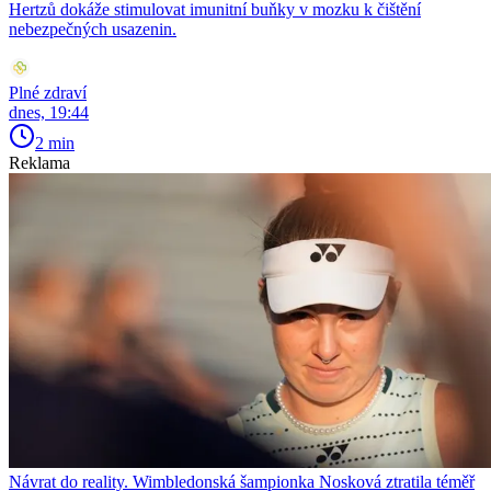
Hertzů dokáže stimulovat imunitní buňky v mozku k čištění
nebezpečných usazenin.
Plné zdraví
dnes, 19:44
2 min
Reklama
Návrat do reality. Wimbledonská šampionka Nosková ztratila téměř