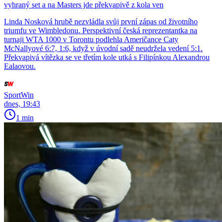
vyhraný set a na Masters jde překvapivě z kola ven
Linda Nosková hrubě nezvládla svůj první zápas od životního
triumfu ve Wimbledonu. Perspektivní česká reprezentantka na
turnaji WTA 1000 v Torontu podlehla Američance Caty
McNallyové 6:7, 1:6, když v úvodní sadě neudržela vedení 5:1.
Překvapivá vítězka se ve třetím kole utká s Filipínkou Alexandrou
Ealaovou.
SportWin
dnes, 19:43
1 min