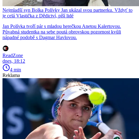
Nejmladší syn Bolka Polívky Jan ukázal svou partnerku. Vždyť to
je celá Vlastička z Dědictví, píší lidé
Jan Polívka tvoří pár s mladou herečkou Anetou Kalertovou.
Půvabná studentka na sebe poutá obrovskou pozornost kvůli
nápadné podobě s Dagmar Havlovou.
ReadZone
dnes, 18:12
4 min
Reklama