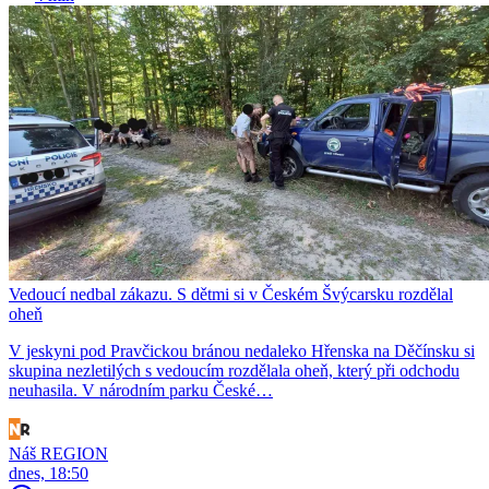
Vedoucí nedbal zákazu. S dětmi si v Českém Švýcarsku rozdělal
oheň
V jeskyni pod Pravčickou bránou nedaleko Hřenska na Děčínsku si
skupina nezletilých s vedoucím rozdělala oheň, který při odchodu
neuhasila. V národním parku České…
Náš REGION
dnes, 18:50