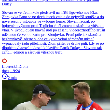
Dulay
Slovan se ve třetím kole představil na hřišti ligového nováčka.
Zbrojovka Brno se po třech letech vrátila do nejvyšší soutěže a do
nové sezony vstoupila ve výborné formě. Slovan naopak po
bojovném výkonu proti Teplicím chtěl znovu naskočit na vítěznou
vlnu. V úvodu duelu hlavní sudí po zásahu videorozhodčího zrušil
udělenou červenou kartu pro Zbrojovku. První půle tak skončila
bezbrankově, přesto si oba celky ve velmi náročném utkání
vypracovaly řadu příležitostí. Zlom přišel ve druhé půli, kdy se po
dlouhém vhazování dostal k hlavičce Patrik Dulay a Slovanu tak
zařídil jedinou a zároveň vítěznou trefu.
Liberecká Drbna
dnes, 19:24
2 min