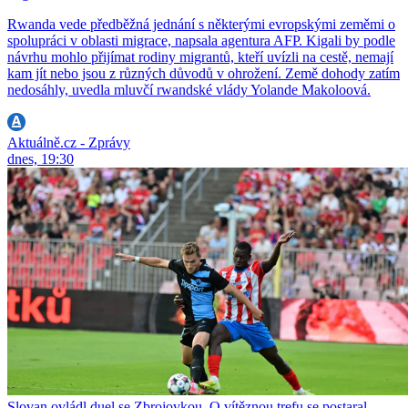
Rwanda vede předběžná jednání s některými evropskými zeměmi o
spolupráci v oblasti migrace, napsala agentura AFP. Kigali by podle
návrhu mohlo přijímat rodiny migrantů, kteří uvízli na cestě, nemají
kam jít nebo jsou z různých důvodů v ohrožení. Země dohody zatím
nedosáhly, uvedla mluvčí rwandské vlády Yolande Makoloová.
Aktuálně.cz - Zprávy
dnes, 19:30
Slovan ovládl duel se Zbrojovkou. O vítěznou trefu se postaral