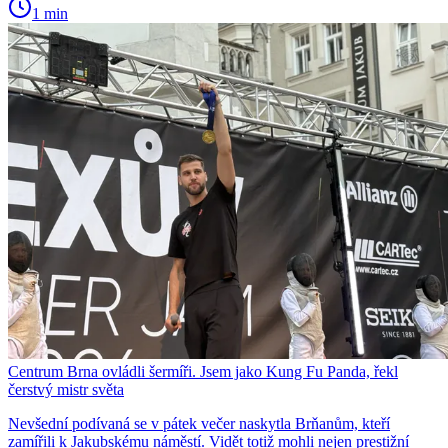
1 min
Centrum Brna ovládli šermíři. Jsem jako Kung Fu Panda, řekl
čerstvý mistr světa
Nevšední podívaná se v pátek večer naskytla Brňanům, kteří
zamířili k Jakubskému náměstí. Vidět totiž mohli nejen prestižní