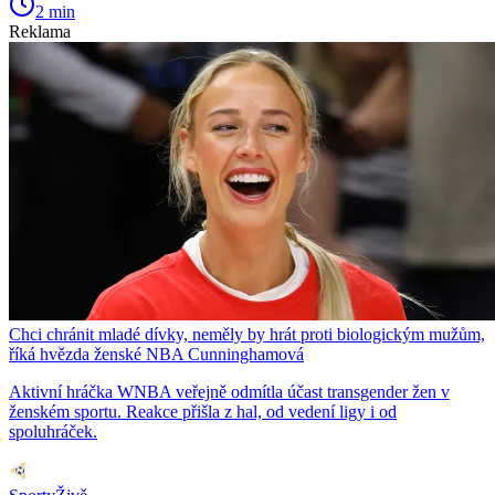
2 min
Reklama
Chci chránit mladé dívky, neměly by hrát proti biologickým mužům,
říká hvězda ženské NBA Cunninghamová
Aktivní hráčka WNBA veřejně odmítla účast transgender žen v
ženském sportu. Reakce přišla z hal, od vedení ligy i od
spoluhráček.