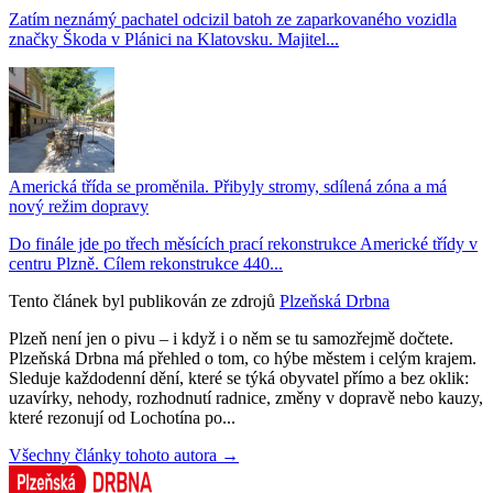
Zatím neznámý pachatel odcizil batoh ze zaparkovaného vozidla
značky Škoda v Plánici na Klatovsku. Majitel...
Americká třída se proměnila. Přibyly stromy, sdílená zóna a má
nový režim dopravy
Do finále jde po třech měsících prací rekonstrukce Americké třídy v
centru Plzně. Cílem rekonstrukce 440...
Tento článek byl publikován ze zdrojů
Plzeňská Drbna
Plzeň není jen o pivu – i když i o něm se tu samozřejmě dočtete.
Plzeňská Drbna má přehled o tom, co hýbe městem i celým krajem.
Sleduje každodenní dění, které se týká obyvatel přímo a bez oklik:
uzavírky, nehody, rozhodnutí radnice, změny v dopravě nebo kauzy,
které rezonují od Lochotína po...
Všechny články tohoto autora →