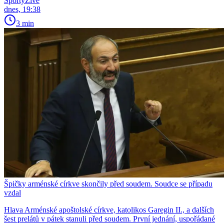
SportyŽivě
dnes, 19:38
3 min
Špičky arménské církve skončily před soudem. Soudce se případu
vzdal
Hlava Arménské apoštolské církve, katolikos Garegin II., a dalších
šest prelátů v pátek stanuli před soudem. První jednání, uspořádané