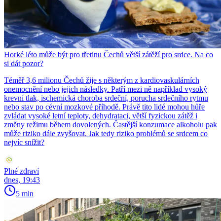
Horké léto může být pro třetinu Čechů větší zátěží pro srdce. Na co
si dát pozor?
Téměř 3,6 milionu Čechů žije s některým z kardiovaskulárních
onemocnění nebo jejich následky. Patří mezi ně například vysoký
krevní tlak, ischemická choroba srdeční, porucha srdečního rytmu
nebo stav po cévní mozkové příhodě. Právě tito lidé mohou hůře
zvládat vysoké letní teploty, dehydrataci, větší fyzickou zátěž i
změny režimu během dovolených. Častější konzumace alkoholu pak
může riziko dále zvyšovat. Jak tedy riziko problémů se srdcem co
nejvíc snížit?
Plné zdraví
dnes, 19:43
5 min