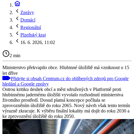
Zprávy
Domácí
Regionální
Plzeňský kraj
16. 6. 2026, 11:02
2 min
Ministerstvo překvapilo obce. Hlubinné úložiště má vzniknout o 15
let dříve
Přidejte si obsah Centrum.cz do oblíbených zdrojů pro Google
hledání a Google zprávy
Ostrou kritiku desítek obcí a měst sdružených v Platformě proti
hlubinnému jadernému úložišti vyvolalo rozhodnutí ministerstva
životního prostředí. Dosud platná koncepce počítala se
zprovozněním úložiště do roku 2065. Nový návrh však tento termín
výrazně zkracuje. K výběru finální lokality má dojít do roku 2030 a
ke zprovoznění úložiště do roku 2050.