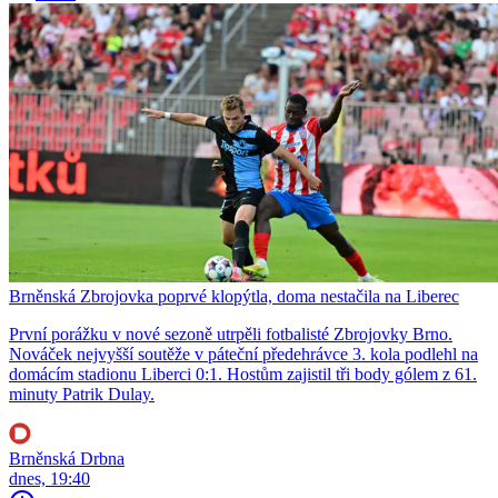
Brněnská Zbrojovka poprvé klopýtla, doma nestačila na Liberec
První porážku v nové sezoně utrpěli fotbalisté Zbrojovky Brno.
Nováček nejvyšší soutěže v páteční předehrávce 3. kola podlehl na
domácím stadionu Liberci 0:1. Hostům zajistil tři body gólem z 61.
minuty Patrik Dulay.
Brněnská Drbna
dnes, 19:40