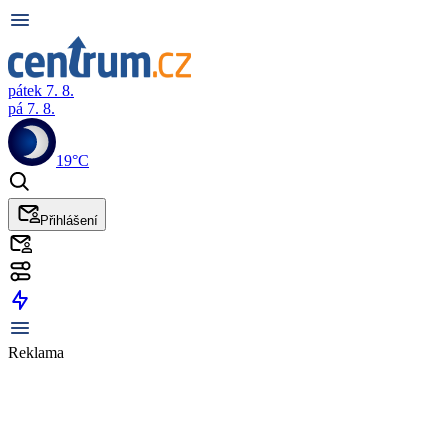
pátek 7. 8.
pá 7. 8.
19°C
Přihlášení
Reklama