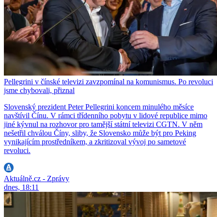
Pellegrini v čínské televizi zavzpomínal na komunismus. Po revoluci
jsme chybovali, přiznal
Slovenský prezident Peter Pellegrini koncem minulého měsíce
navštívil Čínu. V rámci třídenního pobytu v lidové republice mimo
jiné kývnul na rozhovor pro tamější státní televizi CGTN. V něm
nešetřil chválou Číny, sliby, že Slovensko může být pro Peking
vynikajícím prostředníkem, a zkritizoval vývoj po sametové
revoluci.
Aktuálně.cz - Zprávy
dnes, 18:11