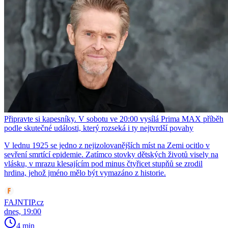
Připravte si kapesníky. V sobotu ve 20:00 vysílá Prima MAX příběh
podle skutečné události, který rozseká i ty nejtvrdší povahy
V lednu 1925 se jedno z nejizolovanějších míst na Zemi ocitlo v
sevření smrtící epidemie. Zatímco stovky dětských životů visely na
vlásku, v mrazu klesajícím pod minus čtyřicet stupňů se zrodil
hrdina, jehož jméno mělo být vymazáno z historie.
FAJNTIP.cz
dnes, 19:00
4 min