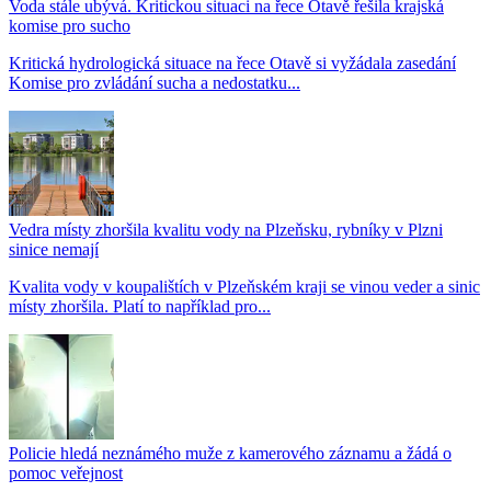
Voda stále ubývá. Kritickou situaci na řece Otavě řešila krajská
komise pro sucho
Kritická hydrologická situace na řece Otavě si vyžádala zasedání
Komise pro zvládání sucha a nedostatku...
Vedra místy zhoršila kvalitu vody na Plzeňsku, rybníky v Plzni
sinice nemají
Kvalita vody v koupalištích v Plzeňském kraji se vinou veder a sinic
místy zhoršila. Platí to například pro...
Policie hledá neznámého muže z kamerového záznamu a žádá o
pomoc veřejnost