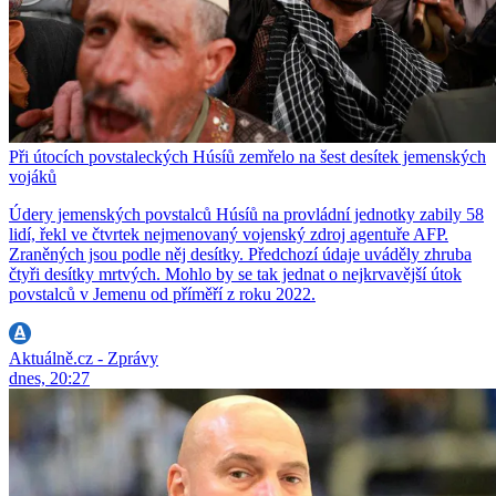
Při útocích povstaleckých Húsíů zemřelo na šest desítek jemenských
vojáků
Údery jemenských povstalců Húsíů na provládní jednotky zabily 58
lidí, řekl ve čtvrtek nejmenovaný vojenský zdroj agentuře AFP.
Zraněných jsou podle něj desítky. Předchozí údaje uváděly zhruba
čtyři desítky mrtvých. Mohlo by se tak jednat o nejkrvavější útok
povstalců v Jemenu od příměří z roku 2022.
Aktuálně.cz - Zprávy
dnes, 20:27