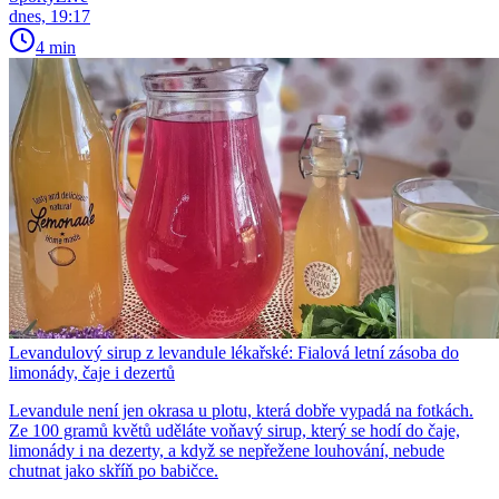
dnes, 19:17
4 min
Levandulový sirup z levandule lékařské: Fialová letní zásoba do
limonády, čaje i dezertů
Levandule není jen okrasa u plotu, která dobře vypadá na fotkách.
Ze 100 gramů květů uděláte voňavý sirup, který se hodí do čaje,
limonády i na dezerty, a když se nepřežene louhování, nebude
chutnat jako skříň po babičce.