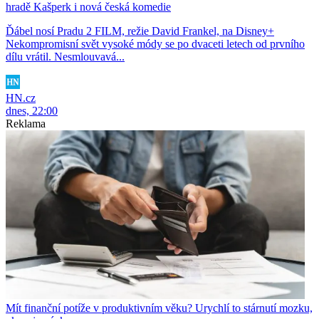
hradě Kašperk i nová česká komedie
Ďábel nosí Pradu 2 FILM, režie David Frankel, na Disney+
Nekompromisní svět vysoké módy se po dvaceti letech od prvního
dílu vrátil. Nesmlouvavá...
HN.cz
dnes, 22:00
Reklama
Mít finanční potíže v produktivním věku? Urychlí to stárnutí mozku,