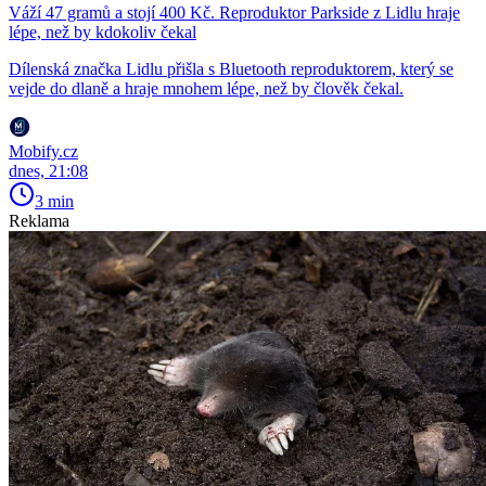
Váží 47 gramů a stojí 400 Kč. Reproduktor Parkside z Lidlu hraje
lépe, než by kdokoliv čekal
Dílenská značka Lidlu přišla s Bluetooth reproduktorem, který se
vejde do dlaně a hraje mnohem lépe, než by člověk čekal.
Mobify.cz
dnes, 21:08
3 min
Reklama