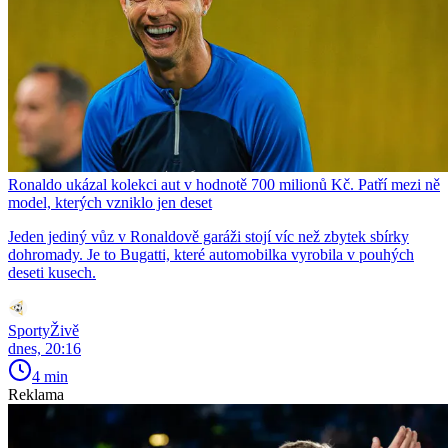
Ronaldo ukázal kolekci aut v hodnotě 700 milionů Kč. Patří mezi ně
model, kterých vzniklo jen deset
Jeden jediný vůz v Ronaldově garáži stojí víc než zbytek sbírky
dohromady. Je to Bugatti, které automobilka vyrobila v pouhých
deseti kusech.
SportyŽivě
dnes, 20:16
4 min
Reklama