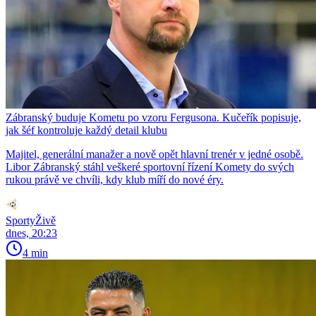
Zábranský buduje Kometu po vzoru Fergusona. Kučeřík popisuje,
jak šéf kontroluje každý detail klubu
Majitel, generální manažer a nově opět hlavní trenér v jedné osobě.
Libor Zábranský stáhl veškeré sportovní řízení Komety do svých
rukou právě ve chvíli, kdy klub míří do nové éry.
SportyŽivě
dnes, 20:23
4 min