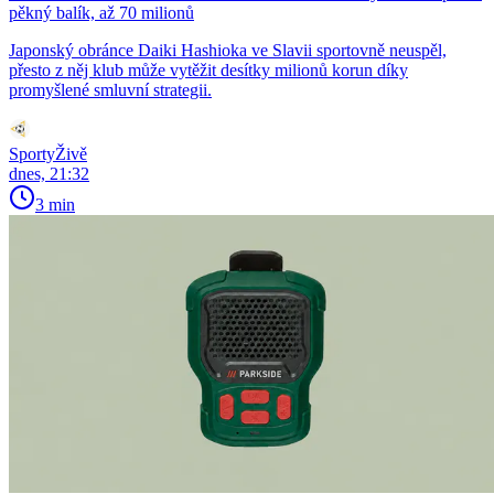
pěkný balík, až 70 milionů
Japonský obránce Daiki Hashioka ve Slavii sportovně neuspěl,
přesto z něj klub může vytěžit desítky milionů korun díky
promyšlené smluvní strategii.
SportyŽivě
dnes, 21:32
3 min