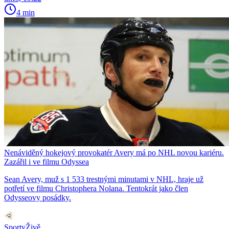
4 min
Nenáviděný hokejový provokatér Avery má po NHL novou kariéru.
Zazářil i ve filmu Odyssea
Sean Avery, muž s 1 533 trestnými minutami v NHL, hraje už
potřetí ve filmu Christophera Nolana. Tentokrát jako člen
Odysseovy posádky.
SportyŽivě