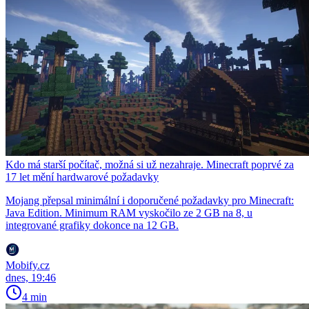
Kdo má starší počítač, možná si už nezahraje. Minecraft poprvé za
17 let mění hardwarové požadavky
Mojang přepsal minimální i doporučené požadavky pro Minecraft:
Java Edition. Minimum RAM vyskočilo ze 2 GB na 8, u
integrované grafiky dokonce na 12 GB.
Mobify.cz
dnes, 19:46
4 min