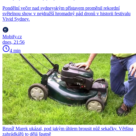
Pondělní večer nad sydneyským přístavem proměnil rekordní
světelnou show v nejdražší hromadný pád dronů v historii festivalu
Vivid Sydney.
Mobify.cz
dnes, 21:56
4 min
Brusíř Marek ukázal, pod jakým úhlem brousit nůž sekačky. Většina
zahrádkářů to dělá špatně