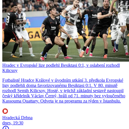
Hradec v Evropské lize podlehl Besiktasi 0:1, v oslabení rozhodl
Kilicsoy
Fotbalisté Hradce Králové v úvodním utkání 3. předkola Evropské
ligy podlehli doma favorizovanému Besiktasi 0:1. V 80. minutě
rozhodl Semih Kilicsoy. Hosté, v jejichž základní sestavě nastoupil
český křídelník Václav Černý, hráli od 71. minuty bez vyloučeného
Kassouma Ouattary. Odveta je na programu za týden v Istanbulu.
Hradecká Drbna
dnes, 19:30