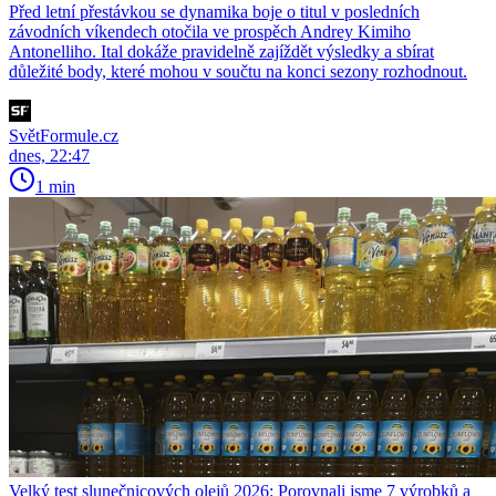
Před letní přestávkou se dynamika boje o titul v posledních
závodních víkendech otočila ve prospěch Andrey Kimiho
Antonelliho. Ital dokáže pravidelně zajíždět výsledky a sbírat
důležité body, které mohou v součtu na konci sezony rozhodnout.
SvětFormule.cz
dnes, 22:47
1 min
Velký test slunečnicových olejů 2026: Porovnali jsme 7 výrobků a