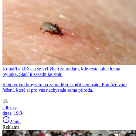
Komáři a klíšťata se vyhýbají zahradám, kde roste tahle levná
bylinka. Stačí ji zasadit ke stolu
S otravným hmyzem na zahradě se smířit nemusíte. Pomůže vám
řešení, které si pro vás nachystala sama příroda.
adbz.cz
dnes, 19:34
2 min
Reklama