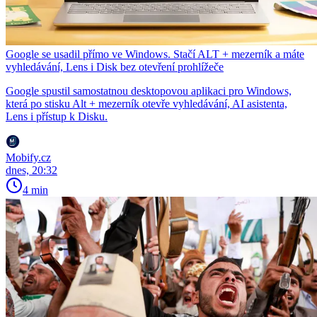
Google se usadil přímo ve Windows. Stačí ALT + mezerník a máte
vyhledávání, Lens i Disk bez otevření prohlížeče
Google spustil samostatnou desktopovou aplikaci pro Windows,
která po stisku Alt + mezerník otevře vyhledávání, AI asistenta,
Lens i přístup k Disku.
Mobify.cz
dnes, 20:32
4 min