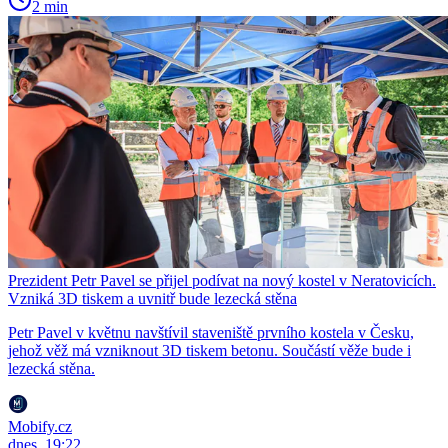
2 min
Prezident Petr Pavel se přijel podívat na nový kostel v Neratovicích.
Vzniká 3D tiskem a uvnitř bude lezecká stěna
Petr Pavel v květnu navštívil staveniště prvního kostela v Česku,
jehož věž má vzniknout 3D tiskem betonu. Součástí věže bude i
lezecká stěna.
Mobify.cz
dnes, 19:22