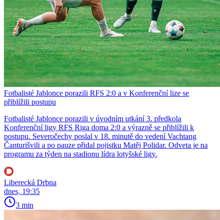
Fotbalisté Jablonce porazili RFS 2:0 a v Konferenční lize se
přiblížili postupu
Fotbalisté Jablonce porazili v úvodním utkání 3. předkola
Konferenční ligy RFS Riga doma 2:0 a výrazně se přiblížili k
postupu. Severočechy poslal v 18. minutě do vedení Vachtang
Čanturišvili a po pauze přidal pojistku Matěj Polidar. Odveta je na
programu za týden na stadionu lídra lotyšské ligy.
Liberecká Drbna
dnes, 19:35
3 min