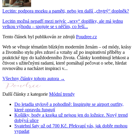
Lecitin: podpora mozku a paměti, nebo jen další „chytrý“ doplněk?
Lecitin možná nepatří mezi nejvíc „sexy“ doplňky, ale má jednu
velkou výhodu – spojuje se s něčím, co řeší...
Tento článek byl publikován ze zdrojů
Poudree.cz
Web se věnuje tématům blízkým moderním ženám – od módy, krásy
a životního stylu přes zdraví a vztahy až po inspirativní příběhy a
praktické tipy do každodenního života. Články kombinují lehkost a
čtivost s užitečnými radami, které pomáhají pečovat o sebe, hledat
rovnováhu a nacházet inspiraci v...
Všechny články tohoto autora →
Další články z kategorie
Módní trendy
Do letadla stylově a pohodlně: Inspirujte se airport outfity,
které opravdu fungují
Košilky, body a krajka už nejsou jen do ložnice. Nový trend
dobývá ulice
Svatební šaty už od 700 Kč. Překvapí vás, jak dobře mohou
vypadat