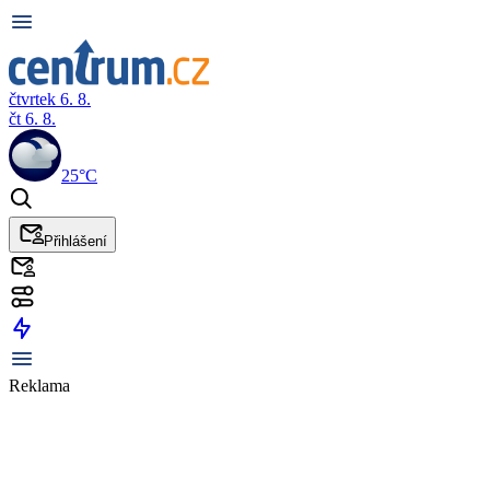
čtvrtek 6. 8.
čt 6. 8.
25°C
Přihlášení
Reklama