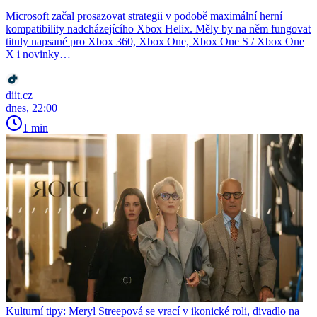
Microsoft začal prosazovat strategii v podobě maximální herní
kompatibility nadcházejícího Xbox Helix. Měly by na něm fungovat
tituly napsané pro Xbox 360, Xbox One, Xbox One S / Xbox One
X i novinky…
diit.cz
dnes, 22:00
1 min
Kulturní tipy: Meryl Streepová se vrací v ikonické roli, divadlo na