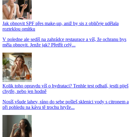
Jak obnovit SPF přes make-up, aniž by sis z obličeje udělala
rozteklou omítku
V poledne ale sedíš na zahrádce restaurace a víš, že ochranu bys
měla obnovit. Jenže jak? Přetřít celý...
Kolik toho opravdu víš o hydrataci? Tenhle test odhalí, jestli piješ
chytře, nebo jen hodně
Nosíš všude lahev, ráno do sebe pošleš sklenici vody s citronem a
při pohledu na kávu tě trochu hryže...