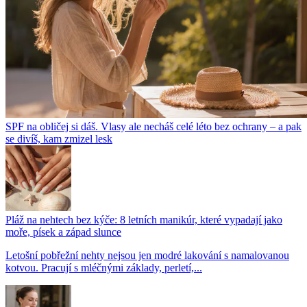
SPF na obličej si dáš. Vlasy ale necháš celé léto bez ochrany – a pak
se divíš, kam zmizel lesk
Pláž na nehtech bez kýče: 8 letních manikúr, které vypadají jako
moře, písek a západ slunce
Letošní pobřežní nehty nejsou jen modré lakování s namalovanou
kotvou. Pracují s mléčnými základy, perletí,...