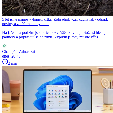
5 let jsme marně vyháněli krtka. Zahradník vzal kuchyňský odpad,
noviny a za 20 minut byl klid
Na jaře a na podzim jsou krtci obzvláště aktivní, protože si hledají
partnery a připravují se na zimu. Vypudit je tedy musíte včas.
Chalupáři-Zahrádkáři
dnes, 20:45
2 min