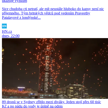
ukazuje výzkum
Sice chudoba cti netratí, ale mít neustále hluboko do kapsy není nic
příjemného. Tým britských vědců pod vedením Praveethy
Patalayové z londýnské...
HN.cz
dnes, 22:00
89 dronů se v Sydney zřítilo mezi diváky. Jeden stojí přes 60 tisíc
Kč a po pádu do vody je úplně na odpis