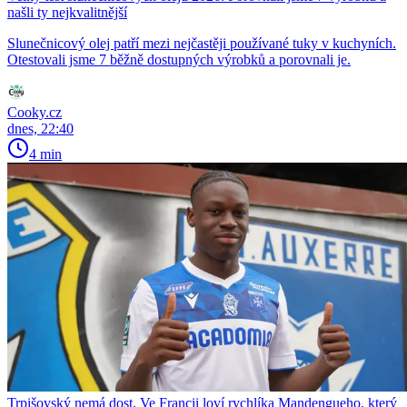
našli ty nejkvalitnější
Slunečnicový olej patří mezi nejčastěji používané tuky v kuchyních.
Otestovali jsme 7 běžně dostupných výrobků a porovnali je.
Cooky.cz
dnes, 22:40
4 min
Trpišovský nemá dost. Ve Francii loví rychlíka Mandengueho, který