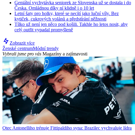
Geniální vychytávka seniorek ze Slovenska už se dostala i do
Česka. Omládnou díky ní klidně i o 10 let
Letní šaty pro holky, které se necítí jako luční víly. Bez
kytiček, cukrových volánů a předstírání něžnosti
Tílko už není jen něco pod košili. Takhle ho letos nosit, aby
celý outfit vypadal promyšleně
Zobrazit více
Ženské centrum
Módní trendy
Vybrali jsme pro vás
Magazíny a zajímavosti
Otec Antonelliho trénuje Fittipaldiho syna: Brazilec vychvaluje lídra