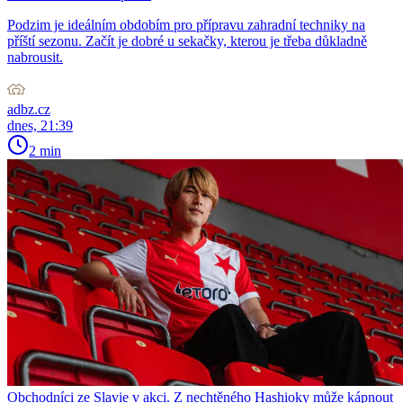
Podzim je ideálním obdobím pro přípravu zahradní techniky na
příští sezonu. Začít je dobré u sekačky, kterou je třeba důkladně
nabrousit.
adbz.cz
dnes, 21:39
2 min
Obchodníci ze Slavie v akci. Z nechtěného Hashioky může kápnout