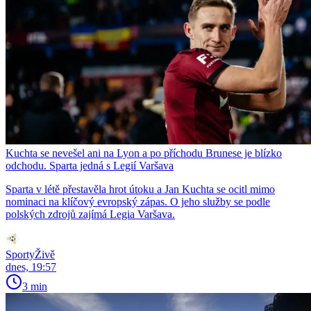
Kuchta se nevešel ani na Lyon a po příchodu Brunese je blízko
odchodu. Sparta jedná s Legií Varšava
Sparta v létě přestavěla hrot útoku a Jan Kuchta se ocitl mimo
nominaci na klíčový evropský zápas. O jeho služby se podle
polských zdrojů zajímá Legia Varšava.
SportyŽivě
dnes, 19:57
3 min