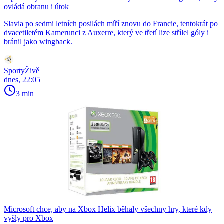
ovládá obranu i útok
Slavia po sedmi letních posilách míří znovu do Francie, tentokrát po
dvacetiletém Kamerunci z Auxerre, který ve třetí lize střílel góly i
bránil jako wingback.
SportyŽivě
dnes, 22:05
3 min
Microsoft chce, aby na Xbox Helix běhaly všechny hry, které kdy
vyšly pro Xbox