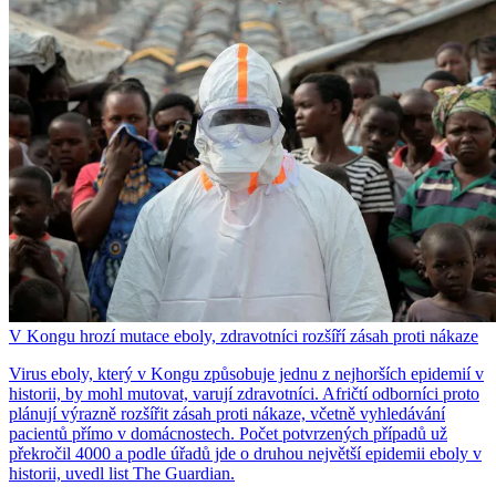
V Kongu hrozí mutace eboly, zdravotníci rozšíří zásah proti nákaze
Virus eboly, který v Kongu způsobuje jednu z nejhorších epidemií v
historii, by mohl mutovat, varují zdravotníci. Afričtí odborníci proto
plánují výrazně rozšířit zásah proti nákaze, včetně vyhledávání
pacientů přímo v domácnostech. Počet potvrzených případů už
překročil 4000 a podle úřadů jde o druhou největší epidemii eboly v
historii, uvedl list The Guardian.