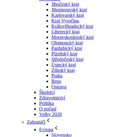
Jihočeský kraj
Jihomoravský kraj
Karlovarský kraj
Kraj Vysočina
Králověhradecký kraj
Liberecký kraj
Moravskoslezský kraj
Olomoucký kraj
Pardubický kraj
Plzeňský kraj
Středočeský kraj
Ústecký kraj
Zlínský kraj
Praha
Brno
Ostrava
Školství
Zdravotnictví
Politika
O počasí
Volby 2026
Zahraničí
Evropa
Slovensko