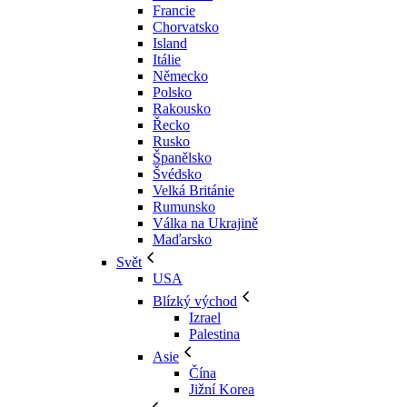
Francie
Chorvatsko
Island
Itálie
Německo
Polsko
Rakousko
Řecko
Rusko
Španělsko
Švédsko
Velká Británie
Rumunsko
Válka na Ukrajině
Maďarsko
Svět
USA
Blízký východ
Izrael
Palestina
Asie
Čína
Jižní Korea