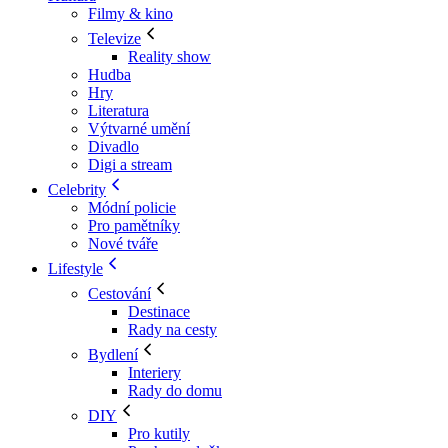
Filmy & kino
Televize
Reality show
Hudba
Hry
Literatura
Výtvarné umění
Divadlo
Digi a stream
Celebrity
Módní policie
Pro pamětníky
Nové tváře
Lifestyle
Cestování
Destinace
Rady na cesty
Bydlení
Interiery
Rady do domu
DIY
Pro kutily