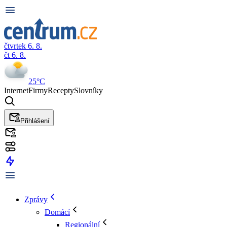
čtvrtek 6. 8.
čt 6. 8.
25°C
Internet
Firmy
Recepty
Slovníky
Přihlášení
Zprávy
Domácí
Regionální