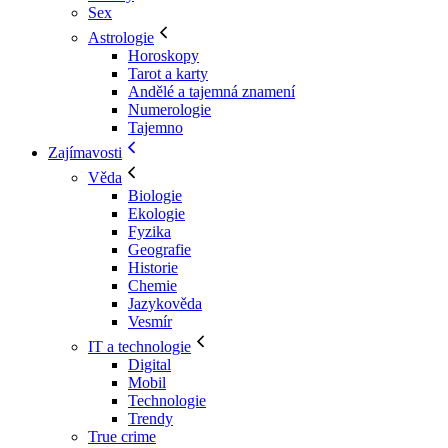
Sex
Astrologie
Horoskopy
Tarot a karty
Andělé a tajemná znamení
Numerologie
Tajemno
Zajímavosti
Věda
Biologie
Ekologie
Fyzika
Geografie
Historie
Chemie
Jazykověda
Vesmír
IT a technologie
Digital
Mobil
Technologie
Trendy
True crime