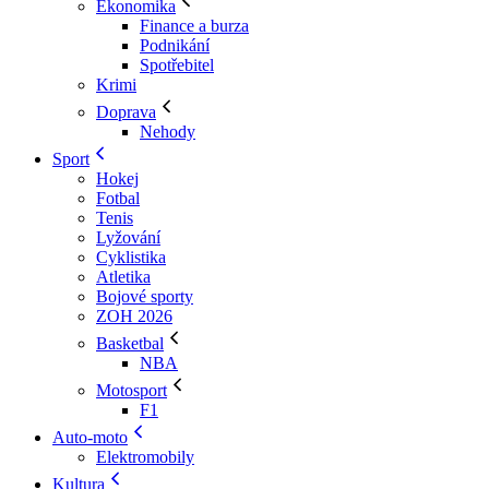
Ekonomika
Finance a burza
Podnikání
Spotřebitel
Krimi
Doprava
Nehody
Sport
Hokej
Fotbal
Tenis
Lyžování
Cyklistika
Atletika
Bojové sporty
ZOH 2026
Basketbal
NBA
Motosport
F1
Auto-moto
Elektromobily
Kultura