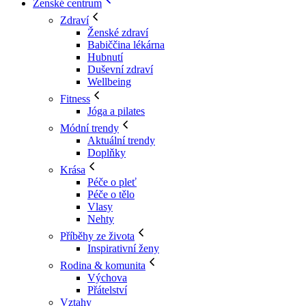
Ženské centrum
Zdraví
Ženské zdraví
Babiččina lékárna
Hubnutí
Duševní zdraví
Wellbeing
Fitness
Jóga a pilates
Módní trendy
Aktuální trendy
Doplňky
Krása
Péče o pleť
Péče o tělo
Vlasy
Nehty
Příběhy ze života
Inspirativní ženy
Rodina & komunita
Výchova
Přátelství
Vztahy