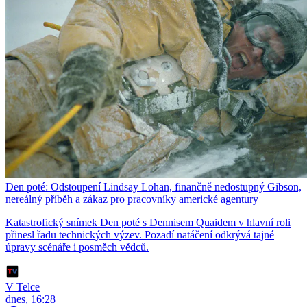
Den poté: Odstoupení Lindsay Lohan, finančně nedostupný Gibson,
nereálný příběh a zákaz pro pracovníky americké agentury
Katastrofický snímek Den poté s Dennisem Quaidem v hlavní roli
přinesl řadu technických výzev. Pozadí natáčení odkrývá tajné
úpravy scénáře i posměch vědců.
V Telce
dnes, 16:28