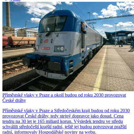
Příměstské vlaky v Praze a okolí budou od roku 2030 provozovat
České dráhy
Příměstské vlaky v Praze a Středočeském kraji budou od roku 2030
provozovat České dráhy, tedy stejný dopravce jako dosud. Cena
tendru na 30 let je 165 miliard korun. Výsledek tendru ve středu
schválili středočeští krajští radní, ještě jej budou potvrzovat pražští
radní, informovaly Hospodářské noviny na webu.