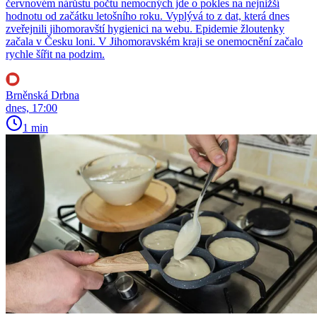
červnovém nárůstu počtu nemocných jde o pokles na nejnižší
hodnotu od začátku letošního roku. Vyplývá to z dat, která dnes
zveřejnili jihomoravští hygienici na webu. Epidemie žloutenky
začala v Česku loni. V Jihomoravském kraji se onemocnění začalo
rychle šířit na podzim.
Brněnská Drbna
dnes, 17:00
1 min