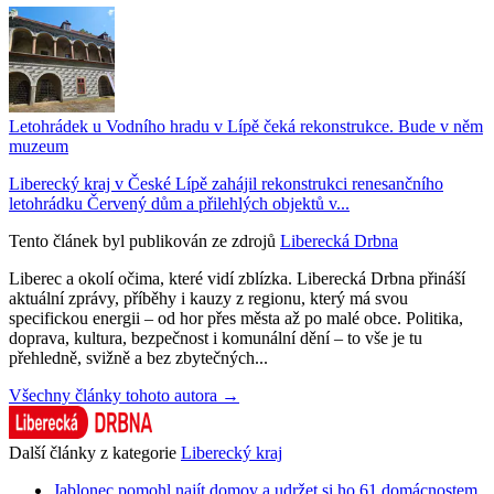
Letohrádek u Vodního hradu v Lípě čeká rekonstrukce. Bude v něm
muzeum
Liberecký kraj v České Lípě zahájil rekonstrukci renesančního
letohrádku Červený dům a přilehlých objektů v...
Tento článek byl publikován ze zdrojů
Liberecká Drbna
Liberec a okolí očima, které vidí zblízka. Liberecká Drbna přináší
aktuální zprávy, příběhy i kauzy z regionu, který má svou
specifickou energii – od hor přes města až po malé obce. Politika,
doprava, kultura, bezpečnost i komunální dění – to vše je tu
přehledně, svižně a bez zbytečných...
Všechny články tohoto autora →
Další články z kategorie
Liberecký kraj
Jablonec pomohl najít domov a udržet si ho 61 domácnostem