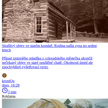
Strašlivý objev ve starém komíně. Rodina našla syna po sedmi
letech
Případ zmizelého mladíka z coloradského městečka ukončil
nečekaný objev ve staré opuštěné chatě. Okolnosti úmrtí ale
zpochybňují vyšetřovací verzi.
kroniQa
dnes, 16:28
3 min
Reklama