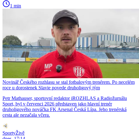
1 min
Novinář Českého rozhlasu se stal fotbalovým trenérem. Po necelém
roce u dorostenek Slavie povede druholigový tým
Petr Mathauser, sportovní redaktor iROZHLAS a Radiožurnálu
Sport, byl v červenci 2026 představen jako hlavní trenér
druholigového nováčka FK Arsenal Česká Lípa. Jeho trenérská
cesta ale nezačala včera.
SportyŽivě
dnes, 17:14