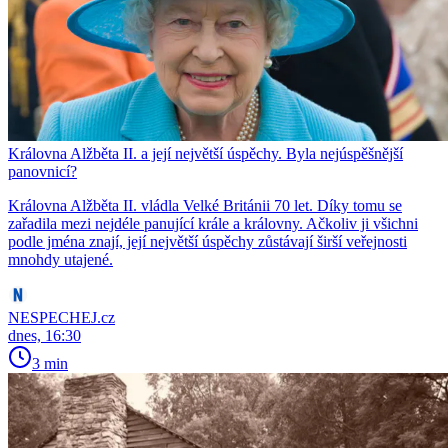
Královna Alžběta II. a její největší úspěchy. Byla nejúspěšnější
panovnicí?
Královna Alžběta II. vládla Velké Británii 70 let. Díky tomu se
zařadila mezi nejdéle panující krále a královny. Ačkoliv ji všichni
podle jména znají, její největší úspěchy zůstávají širší veřejnosti
mnohdy utajené.
NESPECHEJ.cz
dnes, 16:30
3 min