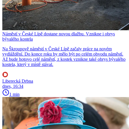
Náměstí v České Lípě dostane novou dlažbu. Vznikne i obrys
bývalého kostela
Na Škroupově náměstí v České Lípě začaly práce na novém
vydláždění. Do konce roku by mělo být po celém obvodu náměstí.
Až bude hotovo celé náměstí, z kostek vznikne také obrys bývalého
kostela, který v místě stával.
Liberecká Drbna
dnes, 16:34
1 min