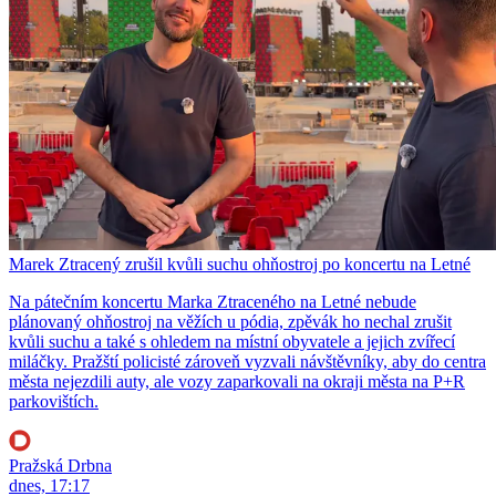
Marek Ztracený zrušil kvůli suchu ohňostroj po koncertu na Letné
Na pátečním koncertu Marka Ztraceného na Letné nebude
plánovaný ohňostroj na věžích u pódia, zpěvák ho nechal zrušit
kvůli suchu a také s ohledem na místní obyvatele a jejich zvířecí
miláčky. Pražští policisté zároveň vyzvali návštěvníky, aby do centra
města nejezdili auty, ale vozy zaparkovali na okraji města na P+R
parkovištích.
Pražská Drbna
dnes, 17:17