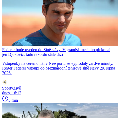
Federer bude uveden do Síně slávy. V grandslamech ho překonal
jen Djokovič, řadu rekordů stále drží
Vstupenky na ceremoniál v Newportu se vyprodaly za dvě minuty.
Roger Federer vstoupí do Mezinárodní tenisové síně slávy 29. srpna
2026.
SportyŽivě
dnes, 16:12
3 min