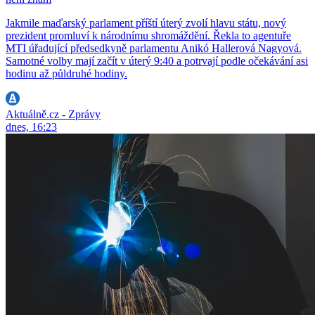
Jakmile maďarský parlament příští úterý zvolí hlavu státu, nový
prezident promluví k národnímu shromáždění. Řekla to agentuře
MTI úřadující předsedkyně parlamentu Anikó Hallerová Nagyová.
Samotné volby mají začít v úterý 9:40 a potrvají podle očekávání asi
hodinu až půldruhé hodiny.
Aktuálně.cz - Zprávy
dnes, 16:23