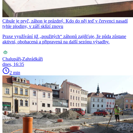
Cibule je pryč, záhon je prázdný. Kdo do něj teď v červenci nasadí
tyhle plodiny, v září sklízí znovu
Praxe využívání již „použitých“ záhonů zajišťuje, že půda zůstane
aktivní, obohacená a připravená na další sezónu výsadby.
Chalupáři-Zahrádkáři
dnes, 16:35
2 min