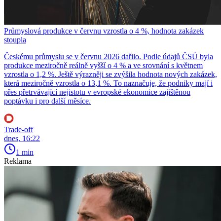
Průmyslová produkce v červnu vzrostla o 4 %, hodnota zakázek
stoupla
Českému průmyslu se v červnu 2026 dařilo. Podle údajů ČSÚ byla
produkce meziročně reálně vyšší o 4 % a ve srovnání s květnem
vzrostla o 1,2 %. Ještě výrazněji se zvýšila hodnota nových zakázek,
která meziročně vzrostla o 13,1 %. To naznačuje, že podniky mají i
přes přetrvávající nejistotu v evropské ekonomice zajištěnou
poptávku i pro další měsíce.
Trade-off
dnes, 16:22
1 min
Reklama