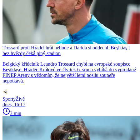
Trossard proti Hradci hrát nebude a Darida si oddechl. Beşiktaş i
bez hvězdy čeká plný stadion
Belgický křídelník Leandro Trossard chybí na evropské soupisce
Beşiktaşe. Hradec Králové ve čtvrtek 6. srpna vybíhá do vyprodané
FINEP Areny s vědomím, že největší letní posilu soupeře
nepotkává.
SportyŽivě
dnes, 16:17
3 min