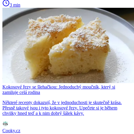
3 min
Kokosové řezy se šlehačkou: Jednoduchý moučník, který si
zamiluje celá rodina
Některé recepty dokazují, že v jednoduchosti je skutečně krása.
Přesně takové jsou i tyto kokosové řezy. Upečete si je během
chvilky hned teď a k nim dobrý šálek kávy.
Cooky.cz