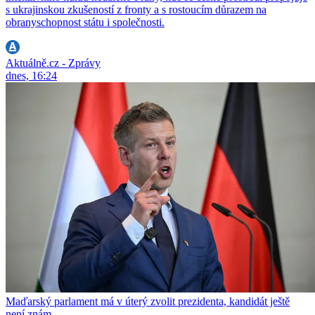
s ukrajinskou zkušeností z fronty a s rostoucím důrazem na
obranyschopnost státu i společnosti.
Aktuálně.cz - Zprávy
dnes, 16:24
Maďarský parlament má v úterý zvolit prezidenta, kandidát ještě
není znám