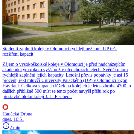
Studenti zaplnili koleje v Olomouci rychleji než loni. UP řeší
rozšíření kapacit
Zájem o vysokoškolské koleje v Olomouci je před nadcházejícím
akademickým rokem vyšší než v předchozích letech. Svědčí o tom
rychlejší zaplnění jejich kapacity. Letošní převis poptávky je asi 15
procent, řekl mluvčí Univerzity Palackého (UP) v Olomouci Egon
Havrlant. Celková kapacita lůžek na kolejích je letos zhruba 4300, o
dalších přibližně 500 míst se tento počet navýší příští rok po
přestavbě bloku kolejí J. L. Fischera.
Hanácká Drbna
dnes, 16:51
2 min