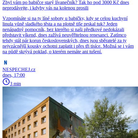
Zbyl vám po babičce starý lívanečník? Tak ho pod 3000 Kč dnes
neprodávejte, i kdyby vás na kolenou prosili
Vzpomínáte si na ty líné soboty u babičky, kdy se celou kuchyní
linula vůně sladkého těsta a na plotně tiše prskal tuk? Jeden
nenápadný pomocník, bez kterého si naši předkové nedokázali
představit víkend, dnes zažívá neuvěřitelnou renesanci. Zatímco
tehdy stál pár korun československých, dnes jsou sběratelé za ty
nejvzácnější kousky ochotni zaplatit i přes tři tisíce. Možná se i vám
na půdě skrývá poklad, o kterém nemáte ani tušení.
NESPECHEJ.cz
dnes, 17:00
3 min