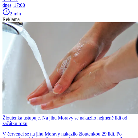
dnes, 17:08
2 min
Reklama
Žloutenka ustupuje. Na jihu Moravy se nakazilo nejméně lidí od
začátku roku
V červenci se na jihu Moravy nakazilo žloutenkou 29 lidí. Po