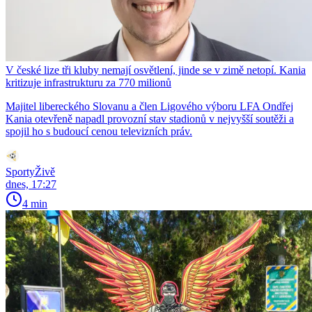
V české lize tři kluby nemají osvětlení, jinde se v zimě netopí. Kania
kritizuje infrastrukturu za 770 milionů
Majitel libereckého Slovanu a člen Ligového výboru LFA Ondřej
Kania otevřeně napadl provozní stav stadionů v nejvyšší soutěži a
spojil ho s budoucí cenou televizních práv.
SportyŽivě
dnes, 17:27
4 min