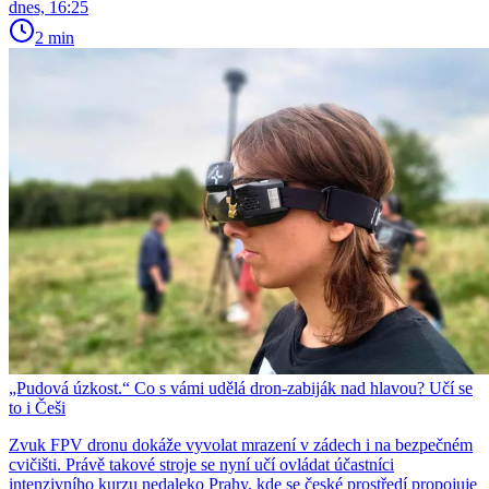
dnes, 16:25
2 min
„Pudová úzkost.“ Co s vámi udělá dron-zabiják nad hlavou? Učí se
to i Češi
Zvuk FPV dronu dokáže vyvolat mrazení v zádech i na bezpečném
cvičišti. Právě takové stroje se nyní učí ovládat účastníci
intenzivního kurzu nedaleko Prahy, kde se české prostředí propojuje