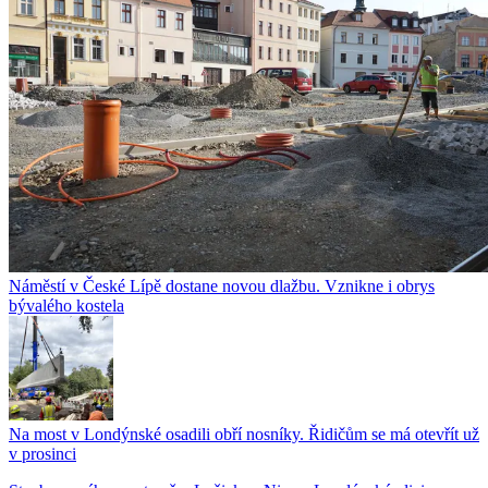
Náměstí v České Lípě dostane novou dlažbu. Vznikne i obrys
bývalého kostela
Na most v Londýnské osadili obří nosníky. Řidičům se má otevřít už
v prosinci