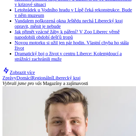
v krizové situaci
Letohrádek u Vodního hradu v Lípě čeká rekonstrukce. Bude
v něm muzeum
Vandalem poškozená okna Ještědu nechá Liberecký kraj
opravit, měnit je nebude
Jak přimět vzácné žáby k páření? V Zoo Liberec věrně
napodobili období dešťů tropů
Novou motorku si užil jen pár hodin. Vlastní chyba ho stála
život
Dramatický boj o život v centru Liberce: Kolemjdoucí a
strážníci zachránili muže
Zobrazit více
Zprávy
Domácí
Regionální
Liberecký kraj
Vybrali jsme pro vás
Magazíny a zajímavosti