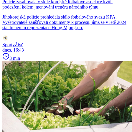
Policie zasahovala v sídle korejské fotbalové asociace kvůli
podezření kolem jmenování trenéra národního týmu
Jihokorejská policie prohledala sídlo fotbalového svazu KFA.
Vyšetřovatelé zajišťovali dokumenty k procesu, jímž se v létě 2024
stal trenérem reprezentace Hong Mjong-po.
SportyŽivě
dnes, 16:43
3 min