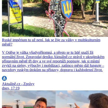
Ruské impérium tu už není. Jak se žije za války v multikulturním
městě?
V Oděse je válka všudypřítomná, a přesto se tu lidé snaží žít
normální život. Zpravodaj deníku Aktuálně.cz strávil v ukrajinském
přístavním městě tři dny a ve své reportáži popisuje, jak si místní
zvykli na sirény, výbuchy i mobilizaci, zatímco město dál funguje –
navzdory ruským útokům na přístavy, dopravu i každodenní život.
Aktuálně.cz - Zprávy
dnes, 17:19