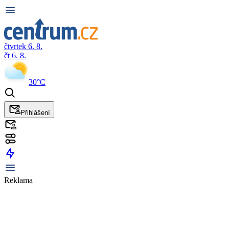
čtvrtek 6. 8.
čt 6. 8.
30°C
Přihlášení
Reklama