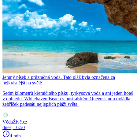
Jemný písek a průzračná voda. Tato pláž byla označena za
nejkrásnější na světě
Sedm kilometrů křemičitého písku, tyrkysová voda a ani jeden hotel
v dohledu. Whitehaven Beach v australském Queenslandu ovládla
žebříček padesáti nejlepších pláží světa.
VědaŽivě.cz
dnes, 16:50
4 min