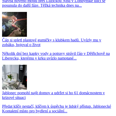
Stavba nového mostu přes Lužickou Nisu v Londýnské ulici se
posunula do další fáze. Těžká technika dnes na...
Čáp si spletl plastové gumičky s klubkem hadů. Uvízly mu v
zobáku, bojoval o život
Několik dní bez kapky vody a potravy strávil čáp v Dětřichově na
Liberecku, kterému v krku uvízlo namotané...
Jablonec pomohl najít domov a udržet si ho 61 domácnostem v
krizové situaci
Předat klíče nestačí, klíčem k úspěchu je lidský přístup. Jablonecké
Kontaktní místo pro bydlení a sociální...