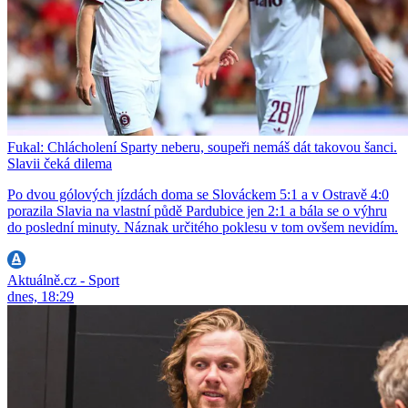
Fukal: Chlácholení Sparty neberu, soupeři nemáš dát takovou šanci.
Slavii čeká dilema
Po dvou gólových jízdách doma se Slováckem 5:1 a v Ostravě 4:0
porazila Slavia na vlastní půdě Pardubice jen 2:1 a bála se o výhru
do poslední minuty. Náznak určitého poklesu v tom ovšem nevidím.
Aktuálně.cz - Sport
dnes, 18:29