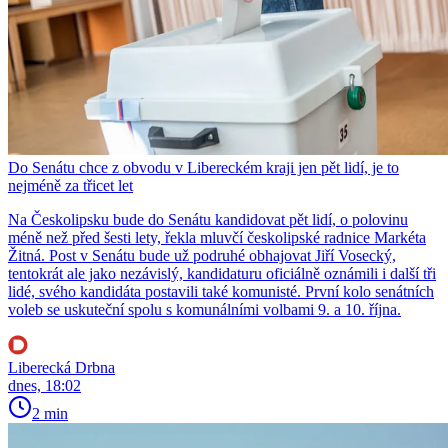
Do Senátu chce z obvodu v Libereckém kraji jen pět lidí, je to
nejméně za třicet let
Na Českolipsku bude do Senátu kandidovat pět lidí, o polovinu
méně než před šesti lety, řekla mluvčí českolipské radnice Markéta
Žitná. Post v Senátu bude už podruhé obhajovat Jiří Vosecký,
tentokrát ale jako nezávislý, kandidaturu oficiálně oznámili i další tři
lidé, svého kandidáta postavili také komunisté. První kolo senátních
voleb se uskuteční spolu s komunálními volbami 9. a 10. října.
Liberecká Drbna
dnes, 18:02
2 min