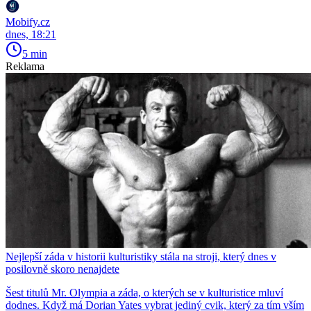
Mobify.cz
dnes, 18:21
5 min
Reklama
Nejlepší záda v historii kulturistiky stála na stroji, který dnes v
posilovně skoro nenajdete
Šest titulů Mr. Olympia a záda, o kterých se v kulturistice mluví
dodnes. Když má Dorian Yates vybrat jediný cvik, který za tím vším