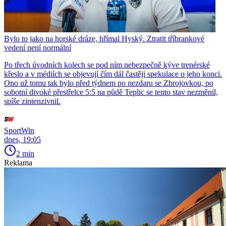
Bylo to jako na horské dráze, hřímal Hyský. Ztratit tříbrankové
vedení není normální
Po třech úvodních kolech se pod ním nebezpečně kýve trenérské
křeslo a v médiích se objevují čím dál častěji spekulace o jeho konci.
Ono už tomu tak bylo před týdnem po nezdaru se Zbrojovkou, po
sobotní divoké přestřelce 5:5 na půdě Teplic se tento stav nezměnil,
spíše zintenzivnil.
SportWin
dnes, 19:05
2 min
Reklama