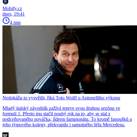
Mobify.cz
dnes, 19:41
4 min
Nedokážu to vysvětlit, říká Toto Wolff o Antonelliho výkonu
Mladý italský závodník zažívá teprve svou druhou sezónu ve
formuli 1. Přesto mu stačil pouhý rok na to, aby se stal z
podceňovaného nováčka, lídrem šampionátu. To kromě fanoušků a
jeho týmového kolegy, překvapilo i samotného šéfa Mercedesu.