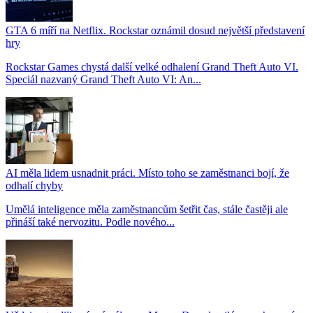
GTA 6 míří na Netflix. Rockstar oznámil dosud největší představení
hry
Rockstar Games chystá další velké odhalení Grand Theft Auto VI.
Speciál nazvaný Grand Theft Auto VI: An...
AI měla lidem usnadnit práci. Místo toho se zaměstnanci bojí, že
odhalí chyby
Umělá inteligence měla zaměstnancům šetřit čas, stále častěji ale
přináší také nervozitu. Podle nového...