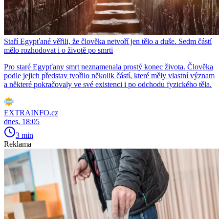
Staří Egypťané věřili, že člověka netvoří jen tělo a duše. Sedm částí
mělo rozhodovat i o životě po smrti
Pro staré Egypťany smrt neznamenala prostý konec života. Člověka
podle jejich představ tvořilo několik částí, které měly vlastní význam
a některé pokračovaly ve své existenci i po odchodu fyzického těla.
EXTRAINFO.cz
dnes, 18:05
3 min
Reklama