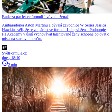
Bude za pár let ve formuli 1 závodit žena?
Ambasadorka Aston Martinu a bývalá závodnice W Series Jessica
Hawkins věří, že se za pár let ve formuli 1 objeví žena. Podporuje
F1 Academy v úsilí vychovávat talentované ženy schopné bojovat o
místa na startovním roštu.
SvětFormule.cz
dnes, 18:10
2 min