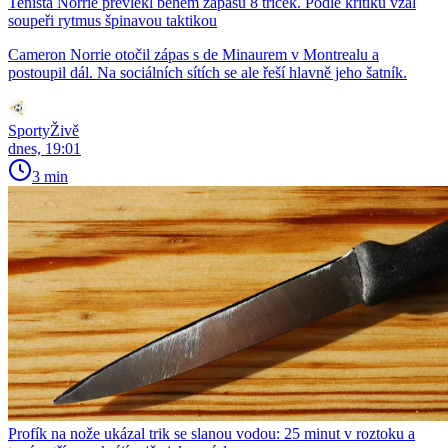
Tenista Norrie převlékl během zápasu 8 triček. Podle kritiků vzal
soupeři rytmus špinavou taktikou
Cameron Norrie otočil zápas s de Minaurem v Montrealu a
postoupil dál. Na sociálních sítích se ale řeší hlavně jeho šatník.
SportyŽivě
dnes, 19:01
3 min
Profík na nože ukázal trik se slanou vodou: 25 minut v roztoku a