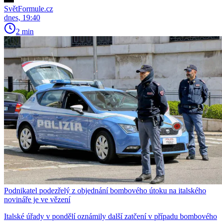
SvětFormule.cz
dnes, 19:40
2 min
Podnikatel podezřelý z objednání bombového útoku na italského
novináře je ve vězení
Italské úřady v pondělí oznámily další zatčení v případu bombového