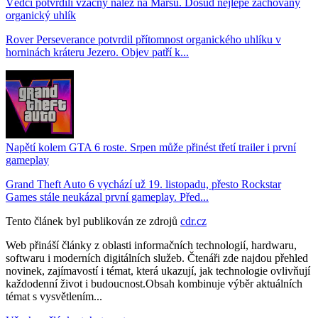
Vědci potvrdili vzácný nález na Marsu. Dosud nejlépe zachovaný
organický uhlík
Rover Perseverance potvrdil přítomnost organického uhlíku v
horninách kráteru Jezero. Objev patří k...
Napětí kolem GTA 6 roste. Srpen může přinést třetí trailer i první
gameplay
Grand Theft Auto 6 vychází už 19. listopadu, přesto Rockstar
Games stále neukázal první gameplay. Před...
Tento článek byl publikován ze zdrojů
cdr.cz
Web přináší články z oblasti informačních technologií, hardwaru,
softwaru i moderních digitálních služeb. Čtenáři zde najdou přehled
novinek, zajímavostí i témat, která ukazují, jak technologie ovlivňují
každodenní život i budoucnost.Obsah kombinuje výběr aktuálních
témat s vysvětlením...