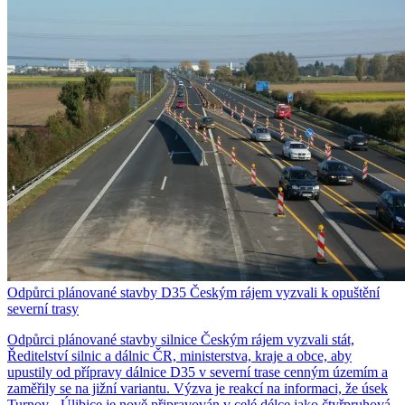
Odpůrci plánované stavby D35 Českým rájem vyzvali k opuštění
severní trasy
Odpůrci plánované stavby silnice Českým rájem vyzvali stát,
Ředitelství silnic a dálnic ČR, ministerstva, kraje a obce, aby
upustily od přípravy dálnice D35 v severní trase cenným územím a
zaměřily se na jižní variantu. Výzva je reakcí na informaci, že úsek
Turnov - Úlibice je nově připravován v celé délce jako čtyřpruhová