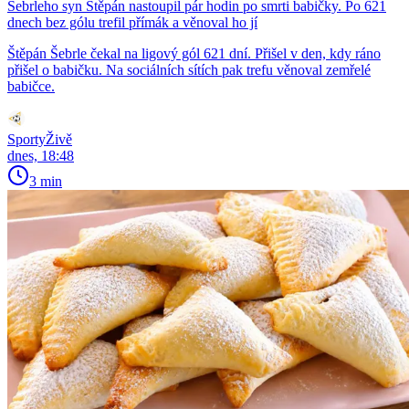
Šebrleho syn Štěpán nastoupil pár hodin po smrti babičky. Po 621
dnech bez gólu trefil přímák a věnoval ho jí
Štěpán Šebrle čekal na ligový gól 621 dní. Přišel v den, kdy ráno
přišel o babičku. Na sociálních sítích pak trefu věnoval zemřelé
babičce.
SportyŽivě
dnes, 18:48
3 min