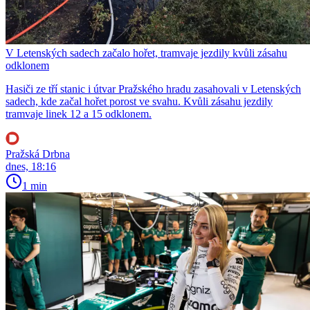
V Letenských sadech začalo hořet, tramvaje jezdily kvůli zásahu
odklonem
Hasiči ze tří stanic i útvar Pražského hradu zasahovali v Letenských
sadech, kde začal hořet porost ve svahu. Kvůli zásahu jezdily
tramvaje linek 12 a 15 odklonem.
Pražská Drbna
dnes, 18:16
1 min