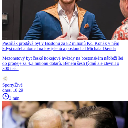
Pastrňák prodává byt v Bostonu za 82 milionů Kč. Kohák v něm
kdysi našel automat na lov jelenů a poslouchal Michala Davida
Mezonetový byt české hokejové hvězdy na bostonském nábřeží šel
do prodeje za 4,3 milionu dolarů. Během šesti týdnů ale zlevnil o
300 tisíc.
SportyŽivě
dnes, 18:29
3 min