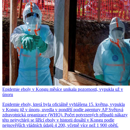
Epidemie eboly v Kongu měsíce unikala pozornosti, vypukla už v
únoru
Epidemie eboly, která byla oficiálně vyhlášena 15. května, vypukla
v Kongu již v únoru, uvedla v pondělí podle agentury AP Světová
zdravotnická organizace (WHO). Počet potvrzených případů nákazy
této nejrychleji se šířící eboly v historii dosáhl v Kongu podle
nejnovějších vládních údajů 4 200, včetně více než 1 900 obětí.