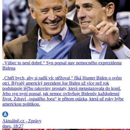
„Vůbec to není dobré.“ Syn popsal stav nemocného exprezidenta
Bidena
„Chtěl bych, aby si radši víc stěžoval,“ říká Hunter Biden o svém
otci. Bývalý americký prezident Joe Biden už více než rok
podstupuje léčbu rakoviny prostaty, která metastazovala do kostí.
Jeho syn nyní popsal, jak nemoc ovlivňuje Bidenův každodenní
život. Zdraví „ospalého Joea“ je přitom otázka, která už roky hýbe
americkou politikou.
Aktuálně.cz - Zprávy
dnes, 18:27