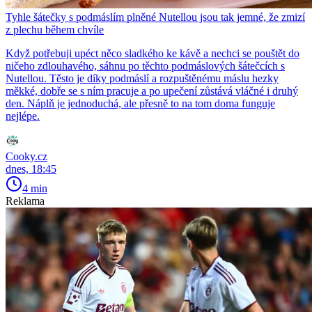
Tyhle šátečky s podmáslím plněné Nutellou jsou tak jemné, že zmizí
z plechu během chvíle
Když potřebuji upéct něco sladkého ke kávě a nechci se pouštět do
ničeho zdlouhavého, sáhnu po těchto podmáslových šátečcích s
Nutellou. Těsto je díky podmáslí a rozpuštěnému máslu hezky
měkké, dobře se s ním pracuje a po upečení zůstává vláčné i druhý
den. Náplň je jednoduchá, ale přesně to na tom doma funguje
nejlépe.
Cooky.cz
dnes, 18:45
4 min
Reklama