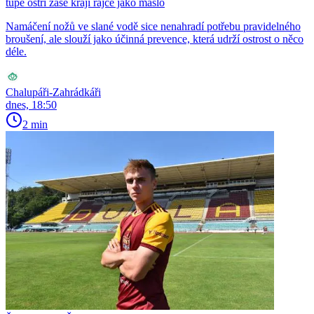
tupé ostří zase krájí rajče jako máslo
Namáčení nožů ve slané vodě sice nenahradí potřebu pravidelného
broušení, ale slouží jako účinná prevence, která udrží ostrost o něco
déle.
Chalupáři-Zahrádkáři
dnes, 18:50
2 min