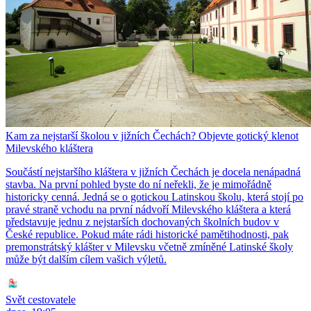
Kam za nejstarší školou v jižních Čechách? Objevte gotický klenot
Milevského kláštera
Součástí nejstaršího kláštera v jižních Čechách je docela nenápadná
stavba. Na první pohled byste do ní neřekli, že je mimořádně
historicky cenná. Jedná se o gotickou Latinskou školu, která stojí po
pravé straně vchodu na první nádvoří Milevského kláštera a která
představuje jednu z nejstarších dochovaných školních budov v
České republice. Pokud máte rádi historické pamětihodnosti, pak
premonstrátský klášter v Milevsku včetně zmíněné Latinské školy
může být dalším cílem vašich výletů.
Svět cestovatele