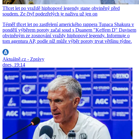
Třicet let po vraždě hiphopové legendy stane obviněný před
soudem. Ze čtyř podezřelých je naživu už jen on
Téměř třicet let po zastřelení amerického rappera Tupaca Shakura v
pondělí výběrem poroty začal soud s Duanem "Keffem D" Davisem
obviněným ze zosnování vraždy hiphopové legendy. Informuje o
tom agentura AP, podle níž může výběr poroty trvat většinu týdne.
Aktuálně.cz - Zprávy
dnes, 19:14