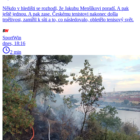
Někdo v hledišti se rozhodl, že Jakubu Menšíkovi poradí. A pak
ještě jednou. A pak zase. Českému tenistovi nakonec došla
trpělivost, zamířil k síti a to, co následovalo, obletělo tenisový svět.
SportWin
dnes, 18:16
2 min