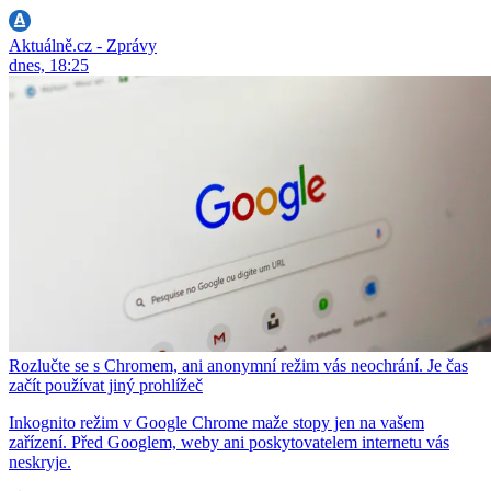
Aktuálně.cz - Zprávy
dnes, 18:25
Rozlučte se s Chromem, ani anonymní režim vás neochrání. Je čas
začít používat jiný prohlížeč
Inkognito režim v Google Chrome maže stopy jen na vašem
zařízení. Před Googlem, weby ani poskytovatelem internetu vás
neskryje.