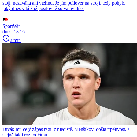
stojí, nezaváhá ani vteřinu. Je jím pullover na stroji, tedy pohyb,
jaký dnes v běžné posilovně sotva uvidíte.
SportWin
dnes, 18:16
2 min
Divák mu celý zápas radil z hlediště. Menšíkovi došla trpělivost, a
stejně tak i rozhodčímu