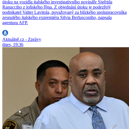
útoku na vozidla italského investigativního novináře Sigfrida
Ranucciho z loňského října. Z objednání útoku je podezřelý
podnikatel Valter Lavitola, považovaný za blízkého spolupracovníka
zesnulého italského expremiéra Silvia Berlusconiho, napsala
agentura AFP.
Aktuálně.cz - Zprávy
dnes, 19:36