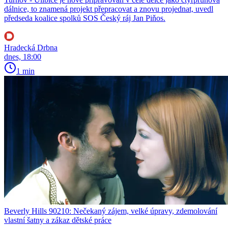
dálnice, to znamená projekt přepracovat a znovu projednat, uvedl
předseda koalice spolků SOS Český ráj Jan Piňos.
Hradecká Drbna
dnes, 18:00
1 min
Beverly Hills 90210: Nečekaný zájem, velké úpravy, zdemolování
vlastní šatny a zákaz dětské práce