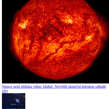
Slunce není zblízka vůbec klidné. Největší sluneční teleskop odhalil
víry