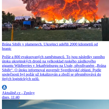
Brána Sibiře v plamenech. Ukrajinci udeřili 2000 kilometrů od
hranic
Požár a 800 evakuovaných zaměstnanců. To jsou následky ranního
útoku ukrajinských dronů na velkosklad ruského zásilkového
gigantu Wildberries v Jekatěrinburgu na Urale, přezdívaném „Brána
Sibiře“. O útoku informoval guvernér Sverdlovské oblasti. Podle
společnosti byl požár už lokalizován a zboží se přesměrovává do
jiných logistických uzlů.
Aktuálně.cz - Zprávy
dnes, 11:40