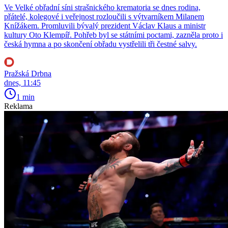
Ve Velké obřadní síni strašnického krematoria se dnes rodina,
přátelé, kolegové i veřejnost rozloučili s výtvarníkem Milanem
Knížákem. Promluvili bývalý prezident Václav Klaus a ministr
kultury Oto Klempíř. Pohřeb byl se státními poctami, zazněla proto i
česká hymna a po skončení obřadu vystřelili tři čestné salvy.
Pražská Drbna
dnes, 11:45
1 min
Reklama