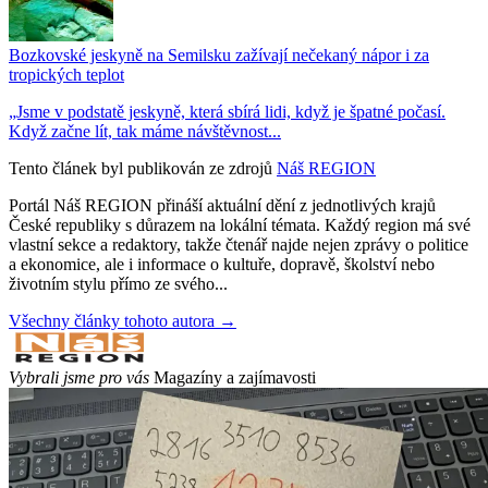
Bozkovské jeskyně na Semilsku zažívají nečekaný nápor i za
tropických teplot
„Jsme v podstatě jeskyně, která sbírá lidi, když je špatné počasí.
Když začne lít, tak máme návštěvnost...
Tento článek byl publikován ze zdrojů
Náš REGION
Portál Náš REGION přináší aktuální dění z jednotlivých krajů
České republiky s důrazem na lokální témata. Každý region má své
vlastní sekce a redaktory, takže čtenář najde nejen zprávy o politice
a ekonomice, ale i informace o kultuře, dopravě, školství nebo
životním stylu přímo ze svého...
Všechny články tohoto autora →
Vybrali jsme pro vás
Magazíny a zajímavosti