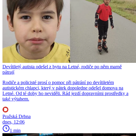
Devítiletý autista odešel z bytu na Letné, rodiče po něm marně
pátrají
Rodiče a policisté prosí o pomoc při pátrání po devítiletém
autistickém chlapci, který v pátek dopoledne odešel domova na
Letné. Od té doby ho neviděli. Rád jezdí dopravními prostředky a
také výtahem.
Pražská Drbna
dnes, 12:06
1 min