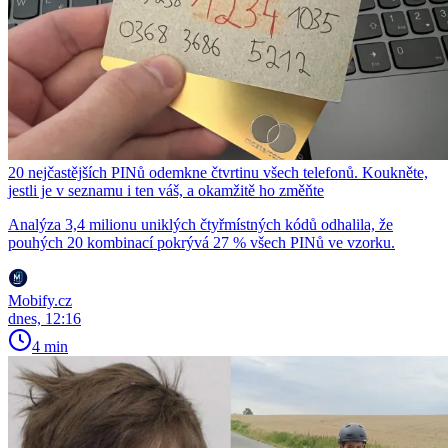
20 nejčastějších PINů odemkne čtvrtinu všech telefonů. Koukněte,
jestli je v seznamu i ten váš, a okamžitě ho změňte
Analýza 3,4 milionu uniklých čtyřmístných kódů odhalila, že
pouhých 20 kombinací pokrývá 27 % všech PINů ve vzorku.
Mobify.cz
dnes, 12:16
4 min