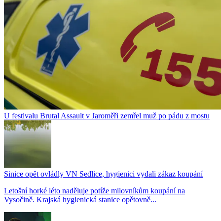
U festivalu Brutal Assault v Jaroměři zemřel muž po pádu z mostu
Sinice opět ovládly VN Sedlice, hygienici vydali zákaz koupání
Letošní horké léto naděluje potíže milovníkům koupání na
Vysočině. Krajská hygienická stanice opětovně...