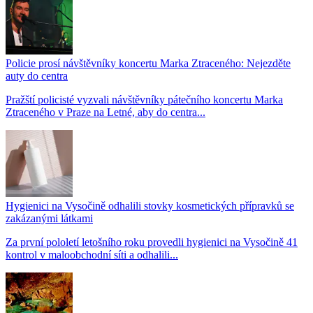
Policie prosí návštěvníky koncertu Marka Ztraceného: Nejezděte
auty do centra
Pražští policisté vyzvali návštěvníky pátečního koncertu Marka
Ztraceného v Praze na Letné, aby do centra...
Hygienici na Vysočině odhalili stovky kosmetických přípravků se
zakázanými látkami
Za první pololetí letošního roku provedli hygienici na Vysočině 41
kontrol v maloobchodní síti a odhalili...