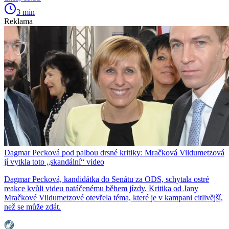
3 min
Reklama
Dagmar Pecková pod palbou drsné kritiky: Mračková Vildumetzová
jí vytkla toto „skandální“ video
Dagmar Pecková, kandidátka do Senátu za ODS, schytala ostré
reakce kvůli videu natáčenému během jízdy. Kritika od Jany
Mračkové Vildumetzové otevřela téma, které je v kampani citlivější,
než se může zdát.