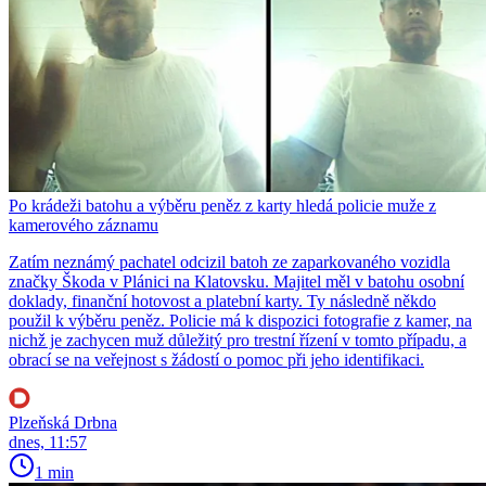
Po krádeži batohu a výběru peněz z karty hledá policie muže z
kamerového záznamu
Zatím neznámý pachatel odcizil batoh ze zaparkovaného vozidla
značky Škoda v Plánici na Klatovsku. Majitel měl v batohu osobní
doklady, finanční hotovost a platební karty. Ty následně někdo
použil k výběru peněz. Policie má k dispozici fotografie z kamer, na
nichž je zachycen muž důležitý pro trestní řízení v tomto případu, a
obrací se na veřejnost s žádostí o pomoc při jeho identifikaci.
Plzeňská Drbna
dnes, 11:57
1 min