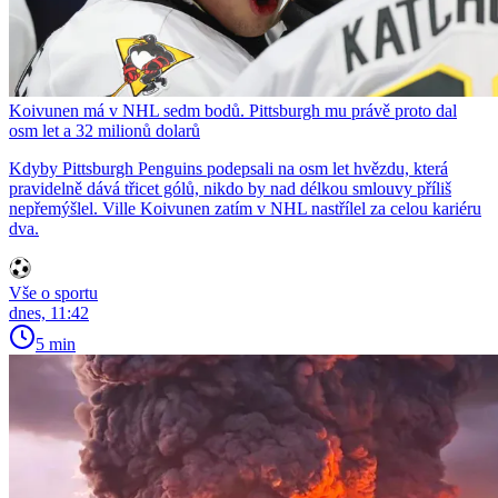
Koivunen má v NHL sedm bodů. Pittsburgh mu právě proto dal
osm let a 32 milionů dolarů
Kdyby Pittsburgh Penguins podepsali na osm let hvězdu, která
pravidelně dává třicet gólů, nikdo by nad délkou smlouvy příliš
nepřemýšlel. Ville Koivunen zatím v NHL nastřílel za celou kariéru
dva.
Vše o sportu
dnes, 11:42
5 min