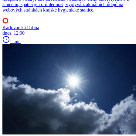
sinicemi, špatná je i průhlednost, vyplývá z aktuálních údajů na
webových stránkách krajské hygienické stanice.
Karlovarská Drbna
dnes, 12:00
1 min