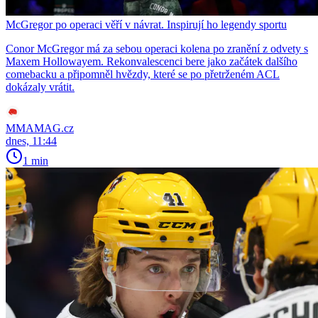
McGregor po operaci věří v návrat. Inspirují ho legendy sportu
Conor McGregor má za sebou operaci kolena po zranění z odvety s
Maxem Hollowayem. Rekonvalescenci bere jako začátek dalšího
comebacku a připomněl hvězdy, které se po přetrženém ACL
dokázaly vrátit.
MMAMAG.cz
dnes, 11:44
1 min