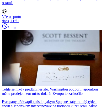
ostatní.
Vše o sportu
dnes, 11:51
5 min
Tohle se nikdy předtím nestalo. Washington podpořil japonskou
měnu prodejem eur místo dolarů, Evropu to zaskočilo
Evropany překvapil způsob, jakým Spojené státy minulý týden
spolu s Japonskem intervenovaly na podporu kurzu jenu. Místo