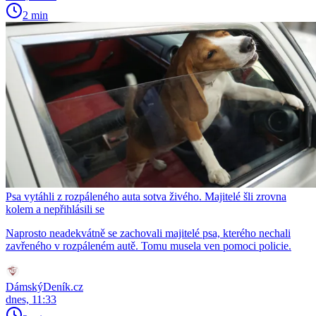
2 min
Psa vytáhli z rozpáleného auta sotva živého. Majitelé šli zrovna
kolem a nepřihlásili se
Naprosto neadekvátně se zachovali majitelé psa, kterého nechali
zavřeného v rozpáleném autě. Tomu musela ven pomoci policie.
DámskýDeník.cz
dnes, 11:33