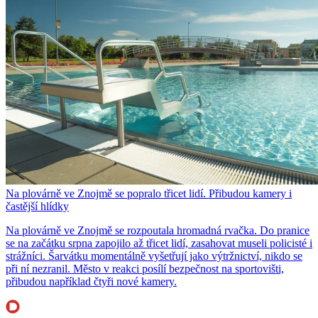
Na plovárně ve Znojmě se popralo třicet lidí. Přibudou kamery i
častější hlídky
Na plovárně ve Znojmě se rozpoutala hromadná rvačka. Do pranice
se na začátku srpna zapojilo až třicet lidí, zasahovat museli policisté i
strážníci. Šarvátku momentálně vyšetřují jako výtržnictví, nikdo se
při ní nezranil. Město v reakci posílí bezpečnost na sportovišti,
přibudou například čtyři nové kamery.