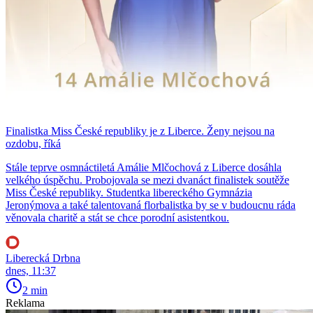
Finalistka Miss České republiky je z Liberce. Ženy nejsou na
ozdobu, říká
Stále teprve osmnáctiletá Amálie Mlčochová z Liberce dosáhla
velkého úspěchu. Probojovala se mezi dvanáct finalistek soutěže
Miss České republiky. Studentka libereckého Gymnázia
Jeronýmova a také talentovaná florbalistka by se v budoucnu ráda
věnovala charitě a stát se chce porodní asistentkou.
Liberecká Drbna
dnes, 11:37
2 min
Reklama