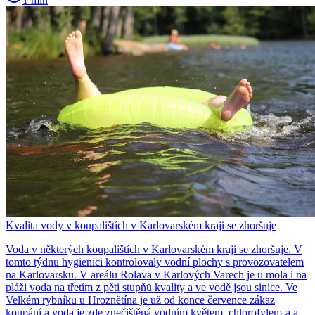
Kvalita vody v koupalištích v Karlovarském kraji se zhoršuje
Voda v některých koupalištích v Karlovarském kraji se zhoršuje. V
tomto týdnu hygienici kontrolovaly vodní plochy s provozovatelem
na Karlovarsku. V areálu Rolava v Karlových Varech je u mola i na
pláži voda na třetím z pěti stupňů kvality a ve vodě jsou sinice. Ve
Velkém rybníku u Hroznětína je už od konce července zákaz
koupání a voda je zde znečištěná vodním květem, chlorofylem-a a