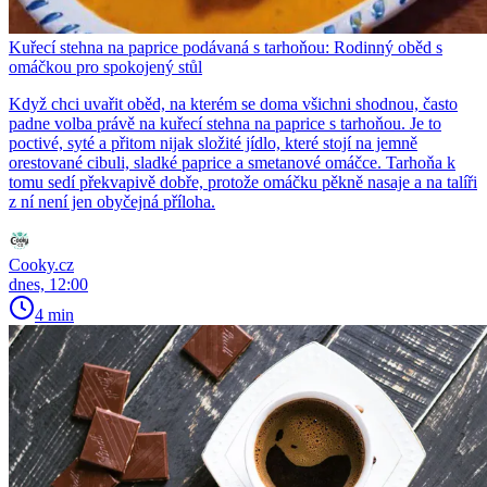
Kuřecí stehna na paprice podávaná s tarhoňou: Rodinný oběd s
omáčkou pro spokojený stůl
Když chci uvařit oběd, na kterém se doma všichni shodnou, často
padne volba právě na kuřecí stehna na paprice s tarhoňou. Je to
poctivé, syté a přitom nijak složité jídlo, které stojí na jemně
orestované cibuli, sladké paprice a smetanové omáčce. Tarhoňa k
tomu sedí překvapivě dobře, protože omáčku pěkně nasaje a na talíři
z ní není jen obyčejná příloha.
Cooky.cz
dnes, 12:00
4 min