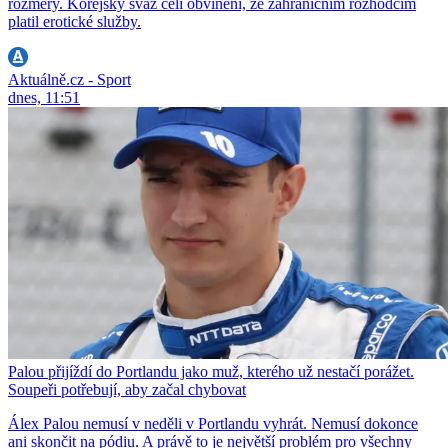
rozměry. Korejský svaz čelí obvinění, že zahraničním rozhodčím
platil erotické služby.
Aktuálně.cz - Sport
dnes, 11:51
Palou přijíždí do Portlandu jako muž, kterého už nestačí porážet.
Soupeři potřebují, aby začal chybovat
Álex Palou nemusí v neděli v Portlandu vyhrát. Nemusí dokonce
ani skončit na pódiu. A právě to je největší problém pro všechny