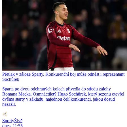
Přetlak v záloze Sparty. Konkurenční boj může odnést i reprezentant
Sochůrek
Sparta po dvou odehraných kolech přivedla do středu zálohy
Romana Macka. Osmnáctiletý Hugo Sochůrek, který sezonu otevřel
dvěma starty v základu, najednou čelí konkurenci, jakou dosud
nezažil.
SportyŽivě
dnes, 11:55