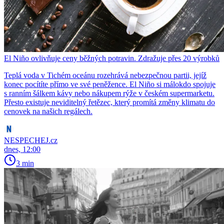
El Niño ovlivňuje ceny běžných potravin. Zdražuje přes 20 výrobků
Teplá voda v Tichém oceánu rozehrává nebezpečnou partii, jejíž
konec pocítíte přímo ve své peněžence. El Niño si málokdo spojuje
s ranním šálkem kávy nebo nákupem rýže v českém supermarketu.
Přesto existuje neviditelný řetězec, který promítá změny klimatu do
cenovek na našich regálech.
NESPECHEJ.cz
dnes, 12:00
3 min