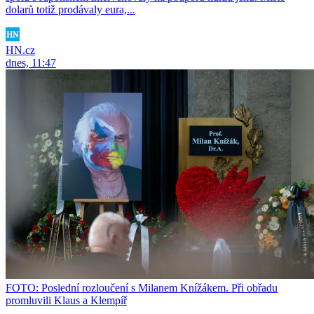
dolarů totiž prodávaly eura,...
HN.cz
dnes, 11:47
FOTO: Poslední rozloučení s Milanem Knížákem. Při obřadu
promluvili Klaus a Klempíř