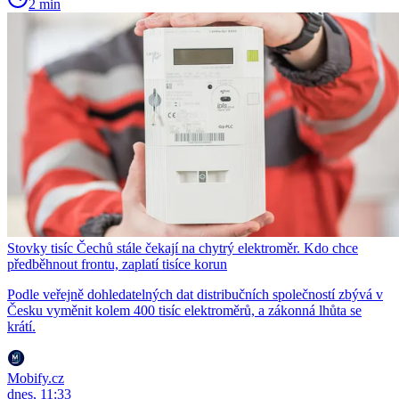
2 min
Stovky tisíc Čechů stále čekají na chytrý elektroměr. Kdo chce
předběhnout frontu, zaplatí tisíce korun
Podle veřejně dohledatelných dat distribučních společností zbývá v
Česku vyměnit kolem 400 tisíc elektroměrů, a zákonná lhůta se
krátí.
Mobify.cz
dnes, 11:33