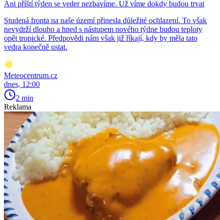
Ani příští týden se veder nezbavíme. Už víme dokdy budou trvat
Studená fronta na naše území přinesla důležité ochlazení. To však
nevydrží dlouho a hned s nástupem nového týdne budou teploty
opět tropické. Předpovědi nám však již říkají, kdy by měla tato
vedra konečně ustat.
Meteocentrum.cz
dnes, 12:00
2 min
Reklama