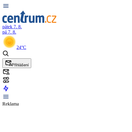
pátek 7. 8.
pá 7. 8.
24°C
Přihlášení
Reklama