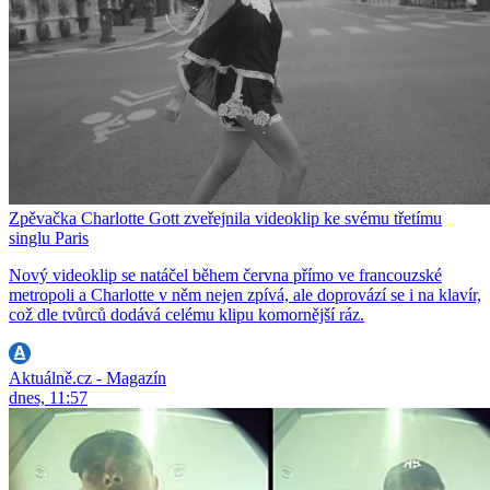
Zpěvačka Charlotte Gott zveřejnila videoklip ke svému třetímu
singlu Paris
Nový videoklip se natáčel během června přímo ve francouzské
metropoli a Charlotte v něm nejen zpívá, ale doprovází se i na klavír,
což dle tvůrců dodává celému klipu komornější ráz.
Aktuálně.cz - Magazín
dnes, 11:57