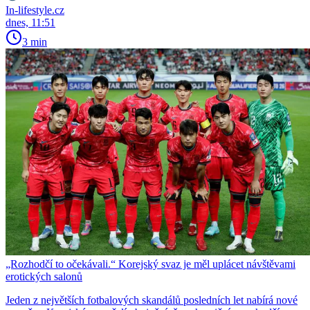
In-lifestyle.cz
dnes, 11:51
3 min
„Rozhodčí to očekávali.“ Korejský svaz je měl uplácet návštěvami
erotických salonů
Jeden z největších fotbalových skandálů posledních let nabírá nové