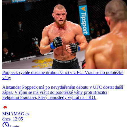
Poppeck rychle dostane druhou šanci v UFC. Vrací se do polotěžké
váhy
Alexander Poppeck má po nevydařeném debutu v UFC dostat další
zápas. V říjnu se má vrátit do polotěžké váhy proti Brazilci
Felipemu Francovi, který naposledy vyhrál na TKO.
MMAMAG.cz
dnes, 12:05
1 min