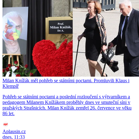
Milan Knížák měl pohřeb se státními poctami. Promluvili Klaus i
Klempíř
Pohřeb se státními poctami a poslední rozloučení s výtvarníkem a
pedagogem Milanem Knížákem proběhly dnes ve smuteční síni v
pražských Strašnicích. Milan Knížák zemřel 26. července ve věku
86 let.
Aplausin.cz
dnes, 11:33