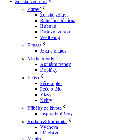
Ženské centrum
Zdraví
Ženské zdraví
Babiččina lékárna
Hubnutí
Duševní zdraví
Wellbeing
Fitness
Jóga a pilates
Módní trendy
Aktuální trendy
Doplňky
Krása
Péče o pleť
Péče o tělo
Vlasy
Nehty
Příběhy ze života
Inspirativní ženy
Rodina & komunita
Výchova
Přátelství
Vztahy