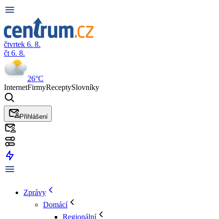
čtvrtek 6. 8.
čt 6. 8.
26°C
Internet
Firmy
Recepty
Slovníky
Přihlášení
Zprávy
Domácí
Regionální