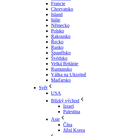
Francie
Chorvatsko
Island
Itálie
Německo
Polsko
Rakousko
Řecko
Rusko
Španělsko
Švédsko
Velká Británie
Rumunsko
Válka na Ukrajině
Maďarsko
Svět
USA
Blízký východ
Izrael
Palestina
Asie
Čína
Jižní Korea