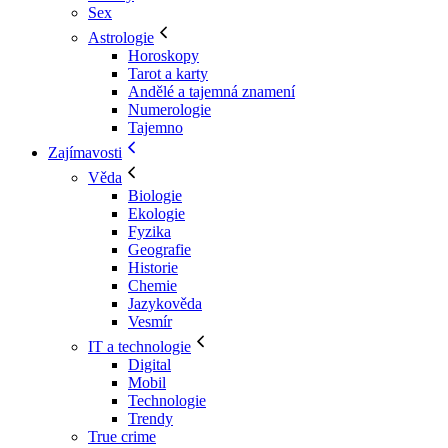
Sex
Astrologie
Horoskopy
Tarot a karty
Andělé a tajemná znamení
Numerologie
Tajemno
Zajímavosti
Věda
Biologie
Ekologie
Fyzika
Geografie
Historie
Chemie
Jazykověda
Vesmír
IT a technologie
Digital
Mobil
Technologie
Trendy
True crime