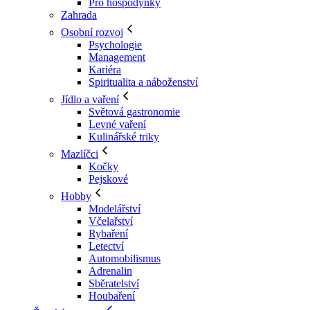
Pro hospodyňky
Zahrada
Osobní rozvoj
Psychologie
Management
Kariéra
Spiritualita a náboženství
Jídlo a vaření
Světová gastronomie
Levné vaření
Kulinářské triky
Mazlíčci
Kočky
Pejskové
Hobby
Modelářství
Včelařství
Rybaření
Letectví
Automobilismus
Adrenalin
Sběratelství
Houbaření