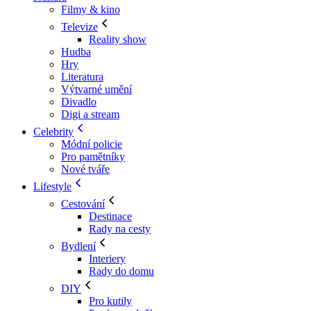
Filmy & kino
Televize
Reality show
Hudba
Hry
Literatura
Výtvarné umění
Divadlo
Digi a stream
Celebrity
Módní policie
Pro pamětníky
Nové tváře
Lifestyle
Cestování
Destinace
Rady na cesty
Bydlení
Interiery
Rady do domu
DIY
Pro kutily