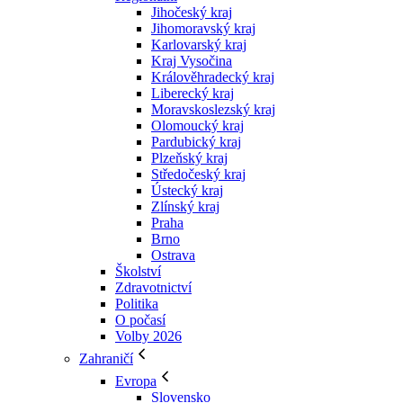
Jihočeský kraj
Jihomoravský kraj
Karlovarský kraj
Kraj Vysočina
Králověhradecký kraj
Liberecký kraj
Moravskoslezský kraj
Olomoucký kraj
Pardubický kraj
Plzeňský kraj
Středočeský kraj
Ústecký kraj
Zlínský kraj
Praha
Brno
Ostrava
Školství
Zdravotnictví
Politika
O počasí
Volby 2026
Zahraničí
Evropa
Slovensko