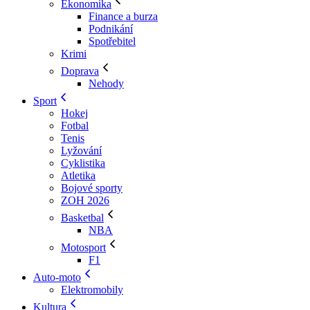
Ekonomika
Finance a burza
Podnikání
Spotřebitel
Krimi
Doprava
Nehody
Sport
Hokej
Fotbal
Tenis
Lyžování
Cyklistika
Atletika
Bojové sporty
ZOH 2026
Basketbal
NBA
Motosport
F1
Auto-moto
Elektromobily
Kultura