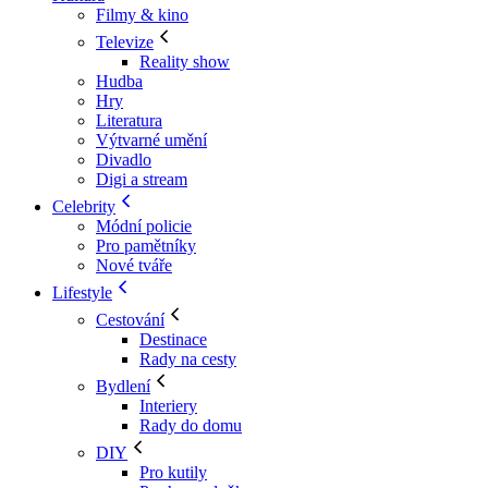
Filmy & kino
Televize
Reality show
Hudba
Hry
Literatura
Výtvarné umění
Divadlo
Digi a stream
Celebrity
Módní policie
Pro pamětníky
Nové tváře
Lifestyle
Cestování
Destinace
Rady na cesty
Bydlení
Interiery
Rady do domu
DIY
Pro kutily