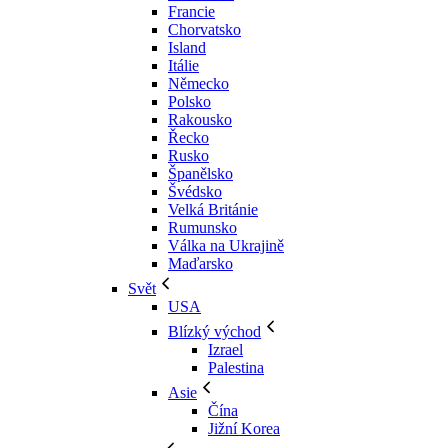
Francie
Chorvatsko
Island
Itálie
Německo
Polsko
Rakousko
Řecko
Rusko
Španělsko
Švédsko
Velká Británie
Rumunsko
Válka na Ukrajině
Maďarsko
Svět
USA
Blízký východ
Izrael
Palestina
Asie
Čína
Jižní Korea