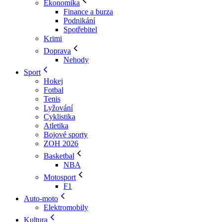
Ekonomika
Finance a burza
Podnikání
Spotřebitel
Krimi
Doprava
Nehody
Sport
Hokej
Fotbal
Tenis
Lyžování
Cyklistika
Atletika
Bojové sporty
ZOH 2026
Basketbal
NBA
Motosport
F1
Auto-moto
Elektromobily
Kultura