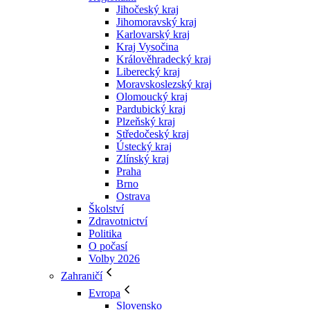
Jihočeský kraj
Jihomoravský kraj
Karlovarský kraj
Kraj Vysočina
Králověhradecký kraj
Liberecký kraj
Moravskoslezský kraj
Olomoucký kraj
Pardubický kraj
Plzeňský kraj
Středočeský kraj
Ústecký kraj
Zlínský kraj
Praha
Brno
Ostrava
Školství
Zdravotnictví
Politika
O počasí
Volby 2026
Zahraničí
Evropa
Slovensko