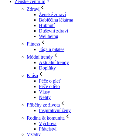
Ženské centrum
Zdraví
Ženské zdraví
Babiččina lékárna
Hubnutí
Duševní zdraví
Wellbeing
Fitness
Jóga a pilates
Módní trendy
Aktuální trendy
Doplňky
Krása
Péče o pleť
Péče o tělo
Vlasy
Nehty
Příběhy ze života
Inspirativní ženy
Rodina & komunita
Výchova
Přátelství
Vztahy