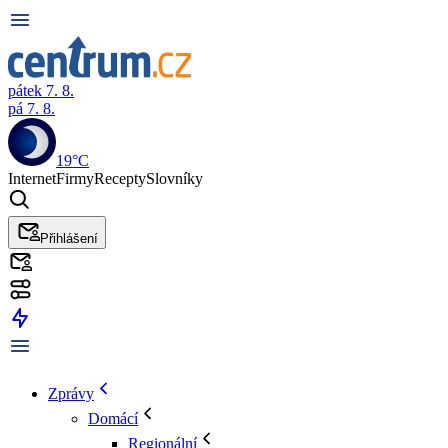
pátek 7. 8.
pá 7. 8.
19°C
Internet
Firmy
Recepty
Slovníky
Přihlášení
Zprávy
Domácí
Regionální