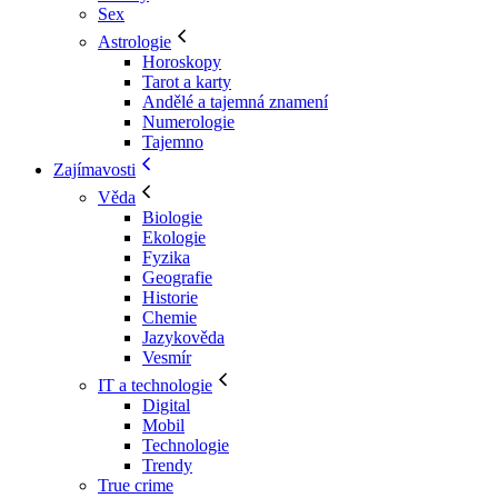
Sex
Astrologie
Horoskopy
Tarot a karty
Andělé a tajemná znamení
Numerologie
Tajemno
Zajímavosti
Věda
Biologie
Ekologie
Fyzika
Geografie
Historie
Chemie
Jazykověda
Vesmír
IT a technologie
Digital
Mobil
Technologie
Trendy
True crime