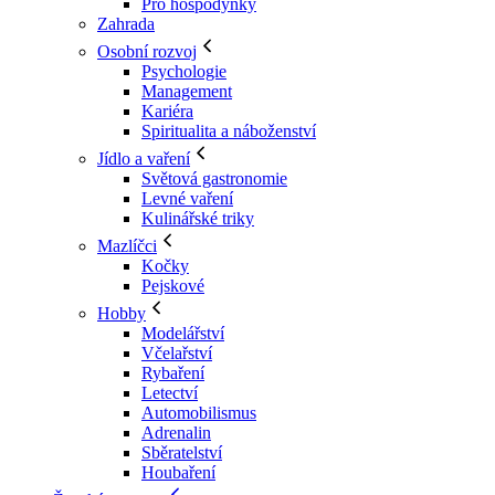
Pro hospodyňky
Zahrada
Osobní rozvoj
Psychologie
Management
Kariéra
Spiritualita a náboženství
Jídlo a vaření
Světová gastronomie
Levné vaření
Kulinářské triky
Mazlíčci
Kočky
Pejskové
Hobby
Modelářství
Včelařství
Rybaření
Letectví
Automobilismus
Adrenalin
Sběratelství
Houbaření