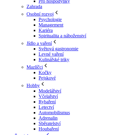
Pro hospodyňky
Zahrada
Osobní rozvoj
Psychologie
Management
Kariéra
Spiritualita a náboženství
Jídlo a vaření
Světová gastronomie
Levné vaření
Kulinářské triky
Mazlíčci
Kočky
Pejskové
Hobby
Modelářství
Včelařství
Rybaření
Letectví
Automobilismus
Adrenalin
Sběratelství
Houbaření