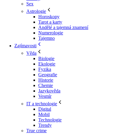
Sex
Astrologie
Horoskopy
Tarot a karty
Andělé a tajemná znamení
Numerologie
Tajemno
Zajímavosti
Věda
Biologie
Ekologie
Fyzika
Geografie
Historie
Chemie
Jazykověda
Vesmír
IT a technologie
Digital
Mobil
Technologie
Trendy
True crime