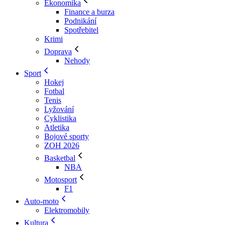
Ekonomika
Finance a burza
Podnikání
Spotřebitel
Krimi
Doprava
Nehody
Sport
Hokej
Fotbal
Tenis
Lyžování
Cyklistika
Atletika
Bojové sporty
ZOH 2026
Basketbal
NBA
Motosport
F1
Auto-moto
Elektromobily
Kultura