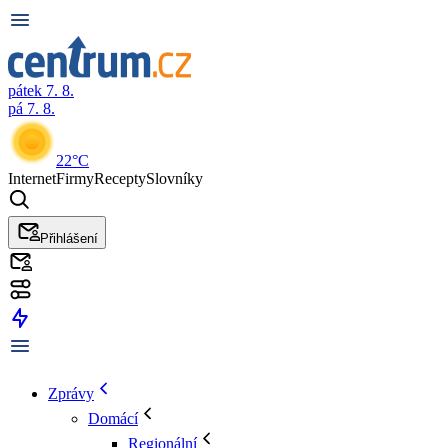
pátek 7. 8.
pá 7. 8.
22°C
Internet
Firmy
Recepty
Slovníky
Přihlášení
Zprávy
Domácí
Regionální