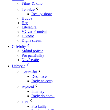
Filmy & kino
Televize
Reality show
Hudba
Hry
Literatura
Výtvarné umění
Divadlo
Digi a stream
Celebrity
Módní policie
Pro pamětníky
Nové tváře
Lifestyle
Cestování
Destinace
Rady na cesty
Bydlení
Interiery
Rady do domu
DIY
Pro kutily