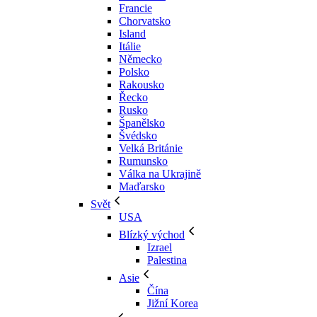
Francie
Chorvatsko
Island
Itálie
Německo
Polsko
Rakousko
Řecko
Rusko
Španělsko
Švédsko
Velká Británie
Rumunsko
Válka na Ukrajině
Maďarsko
Svět
USA
Blízký východ
Izrael
Palestina
Asie
Čína
Jižní Korea