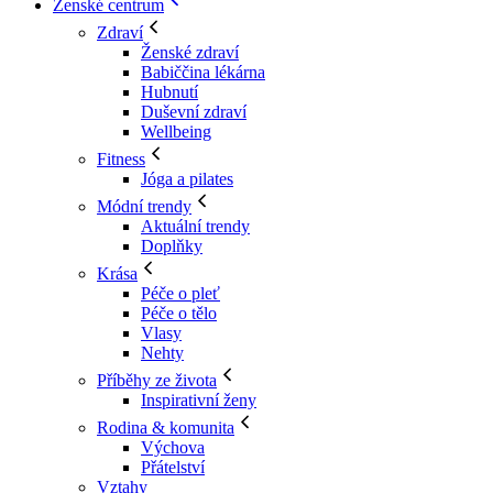
Ženské centrum
Zdraví
Ženské zdraví
Babiččina lékárna
Hubnutí
Duševní zdraví
Wellbeing
Fitness
Jóga a pilates
Módní trendy
Aktuální trendy
Doplňky
Krása
Péče o pleť
Péče o tělo
Vlasy
Nehty
Příběhy ze života
Inspirativní ženy
Rodina & komunita
Výchova
Přátelství
Vztahy