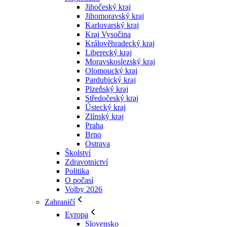
Jihočeský kraj
Jihomoravský kraj
Karlovarský kraj
Kraj Vysočina
Králověhradecký kraj
Liberecký kraj
Moravskoslezský kraj
Olomoucký kraj
Pardubický kraj
Plzeňský kraj
Středočeský kraj
Ústecký kraj
Zlínský kraj
Praha
Brno
Ostrava
Školství
Zdravotnictví
Politika
O počasí
Volby 2026
Zahraničí
Evropa
Slovensko