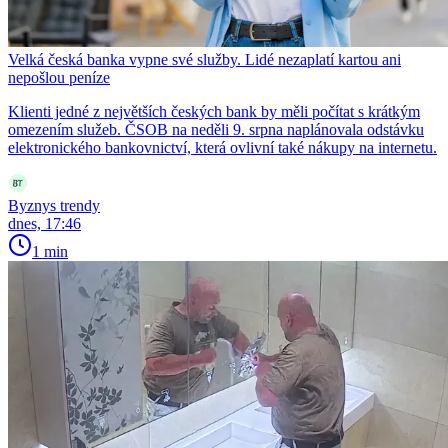
Velká česká banka vypne své služby. Lidé nezaplatí kartou ani
nepošlou peníze
Klienti jedné z největších českých bank by měli počítat s krátkým
omezením služeb. ČSOB na neděli 9. srpna naplánovala odstávku
elektronického bankovnictví, která ovlivní také nákupy na internetu.
Byznys trendy
dnes, 17:46
1 min