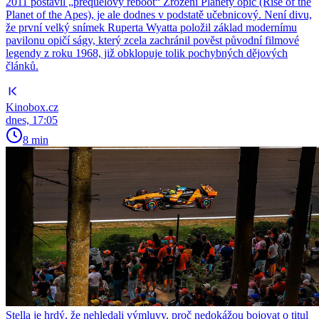
2011 postavil „prequelový reboot“ Zrození Planety opic (Rise of the
Planet of the Apes), je ale dodnes v podstatě učebnicový. Není divu,
že první velký snímek Ruperta Wyatta položil základ modernímu
pavilonu opičí ságy, který zcela zachránil pověst původní filmové
legendy z roku 1968, již obklopuje tolik pochybných dějových
článků.
Kinobox.cz
dnes, 17:05
8 min
Stella je hrdý, že nehledali výmluvy, proč nedokážou bojovat o titul