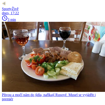
SportyŽivě
dnes, 17:22
3 min
Plivou a močí nám do jídla, naříkají Rusové. Musel se vyjádřit i
premiér