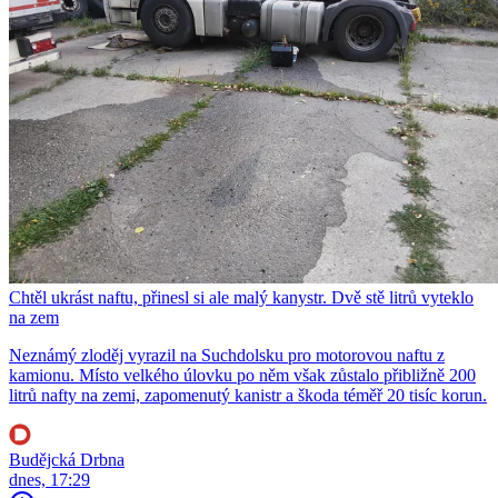
Chtěl ukrást naftu, přinesl si ale malý kanystr. Dvě stě litrů vyteklo
na zem
Neznámý zloděj vyrazil na Suchdolsku pro motorovou naftu z
kamionu. Místo velkého úlovku po něm však zůstalo přibližně 200
litrů nafty na zemi, zapomenutý kanistr a škoda téměř 20 tisíc korun.
Budějcká Drbna
dnes, 17:29