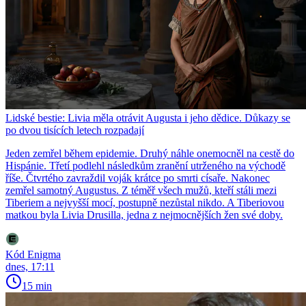
Lidské bestie: Livia měla otrávit Augusta i jeho dědice. Důkazy se
po dvou tisících letech rozpadají
Jeden zemřel během epidemie. Druhý náhle onemocněl na cestě do
Hispánie. Třetí podlehl následkům zranění utrženého na východě
říše. Čtvrtého zavraždil voják krátce po smrti císaře. Nakonec
zemřel samotný Augustus. Z téměř všech mužů, kteří stáli mezi
Tiberiem a nejvyšší mocí, postupně nezůstal nikdo. A Tiberiovou
matkou byla Livia Drusilla, jedna z nejmocnějších žen své doby.
Kód Enigma
dnes, 17:11
15 min