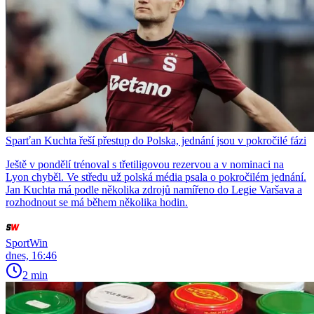
Sparťan Kuchta řeší přestup do Polska, jednání jsou v pokročilé fázi
Ještě v pondělí trénoval s třetiligovou rezervou a v nominaci na
Lyon chyběl. Ve středu už polská média psala o pokročilém jednání.
Jan Kuchta má podle několika zdrojů namířeno do Legie Varšava a
rozhodnout se má během několika hodin.
SportWin
dnes, 16:46
2 min