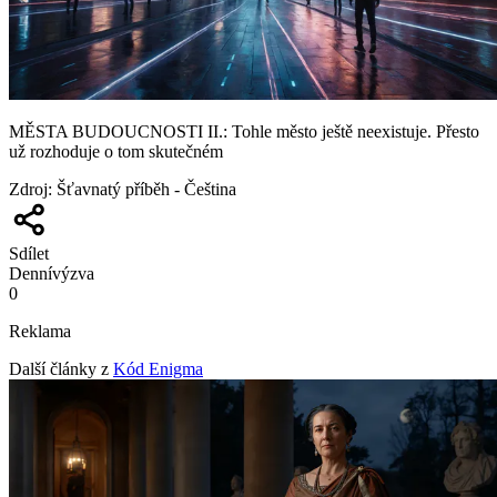
MĚSTA BUDOUCNOSTI II.: Tohle město ještě neexistuje. Přesto
už rozhoduje o tom skutečném
Zdroj
:
Šťavnatý příběh - Čeština
Sdílet
Denní
výzva
0
Reklama
Další články z
Kód Enigma