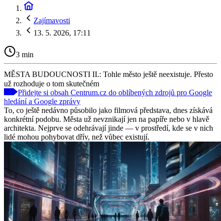
Zajímavosti
13. 5. 2026, 17:11
3 min
MĚSTA BUDOUCNOSTI II.: Tohle město ještě neexistuje. Přesto
už rozhoduje o tom skutečném
Přidejte si obsah Centrum.cz do oblíbených zdrojů pro Google
hledání a Google zprávy
To, co ještě nedávno působilo jako filmová představa, dnes získává
konkrétní podobu. Města už nevznikají jen na papíře nebo v hlavě
architekta. Nejprve se odehrávají jinde — v prostředí, kde se v nich
lidé mohou pohybovat dřív, než vůbec existují.