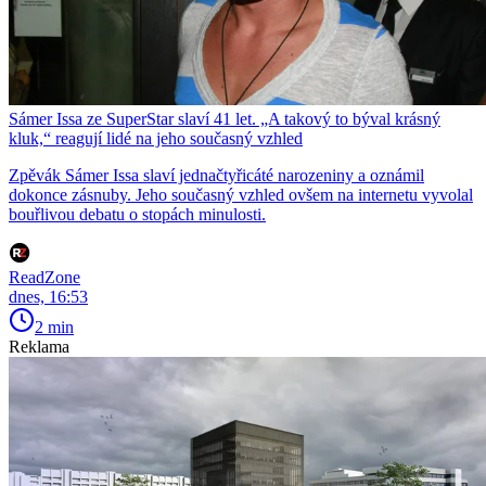
Sámer Issa ze SuperStar slaví 41 let. „A takový to býval krásný
kluk,“ reagují lidé na jeho současný vzhled
Zpěvák Sámer Issa slaví jednačtyřicáté narozeniny a oznámil
dokonce zásnuby. Jeho současný vzhled ovšem na internetu vyvolal
bouřlivou debatu o stopách minulosti.
ReadZone
dnes, 16:53
2 min
Reklama