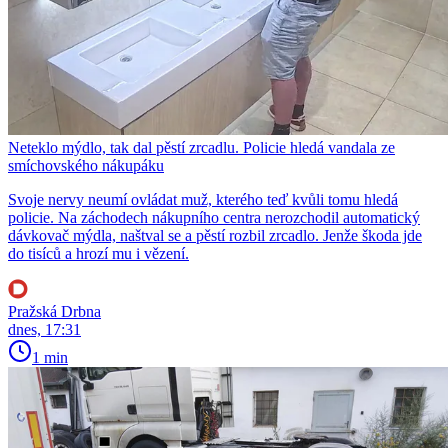
Neteklo mýdlo, tak dal pěstí zrcadlu. Policie hledá vandala ze
smíchovského nákupáku
Svoje nervy neumí ovládat muž, kterého teď kvůli tomu hledá
policie. Na záchodech nákupního centra nerozchodil automatický
dávkovač mýdla, naštval se a pěstí rozbil zrcadlo. Jenže škoda jde
do tisíců a hrozí mu i vězení.
Pražská Drbna
dnes, 17:31
1 min