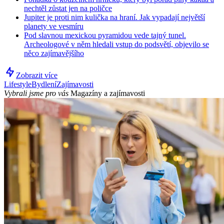
nechtěl zůstat jen na poličce
Jupiter je proti nim kulička na hraní. Jak vypadají největší
planety ve vesmíru
Pod slavnou mexickou pyramidou vede tajný tunel.
Archeologové v něm hledali vstup do podsvětí, objevilo se
něco zajímavějšího
Zobrazit více
Lifestyle
Bydlení
Zajímavosti
Vybrali jsme pro vás
Magazíny a zajímavosti