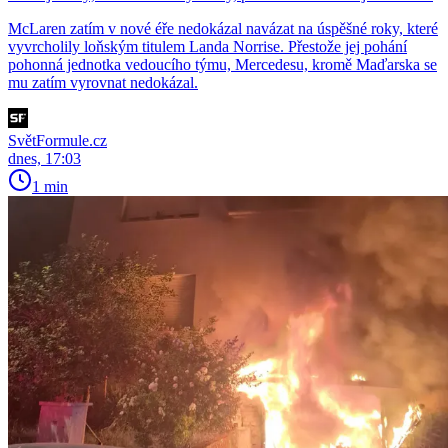
McLaren zatím v nové éře nedokázal navázat na úspěšné roky, které
vyvrcholily loňským titulem Landa Norrise. Přestože jej pohání
pohonná jednotka vedoucího týmu, Mercedesu, kromě Maďarska se
mu zatím vyrovnat nedokázal.
SvětFormule.cz
dnes, 17:03
1 min