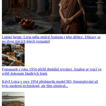
Lidské bestie: Livia měla otrávit Augusta i jeho dědice. Důkazy se
po dvou tisících letech rozpadají
Fotoaparát z roku 1954 přežil digitální revoluci. Analog se vrací ve
světě dokonale hladkých fotek
Když Leica v roce 1954 představila model M3, fotografování už
bylo moderní technologií, ale film zůstával...