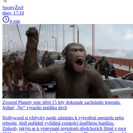
SportyŽivě
dnes, 17:10
4 min
Zrození Planety opic před 15 lety dokonale zachránilo legendu.
Jediné „Ne“ vyrazilo publiku dech
Hollywood si vždycky najde záminku k vytvoření prequelu nebo
rebootu, jímž pořádně vyždímá existující úspěšnou franšízu.
Způsob, jakým se k vrstevnaté mytologii předchozích filmů v roce