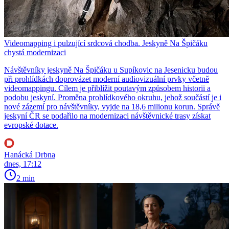
Videomapping i pulzující srdcová chodba. Jeskyně Na Špičáku
chystá modernizaci
Návštěvníky jeskyně Na Špičáku u Supíkovic na Jesenicku budou
při prohlídkách doprovázet moderní audiovizuální prvky včetně
videomappingu. Cílem je přiblížit poutavým způsobem historii a
podobu jeskyní. Proměna prohlídkového okruhu, jehož součástí je i
nové zázemí pro návštěvníky, vyjde na 18,6 milionu korun. Správě
jeskyní ČR se podařilo na modernizaci návštěvnické trasy získat
evropské dotace.
Hanácká Drbna
dnes, 17:12
2 min