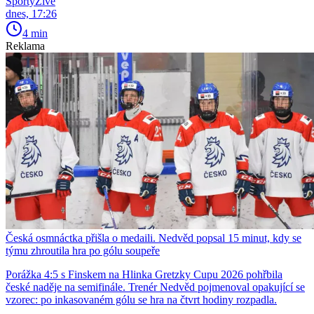
SportyŽivě
dnes, 17:26
4 min
Reklama
Česká osmnáctka přišla o medaili. Nedvěd popsal 15 minut, kdy se
týmu zhroutila hra po gólu soupeře
Porážka 4:5 s Finskem na Hlinka Gretzky Cupu 2026 pohřbila
české naděje na semifinále. Trenér Nedvěd pojmenoval opakující se
vzorec: po inkasovaném gólu se hra na čtvrt hodiny rozpadla.