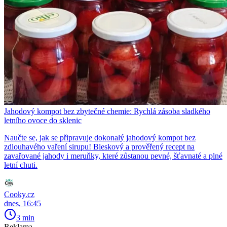
Jahodový kompot bez zbytečné chemie: Rychlá zásoba sladkého
letního ovoce do sklenic
Naučte se, jak se připravuje dokonalý jahodový kompot bez
zdlouhavého vaření sirupu! Bleskový a prověřený recept na
zavařované jahody i meruňky, které zůstanou pevné, šťavnaté a plné
letní chuti.
Cooky.cz
dnes, 16:45
3 min
Reklama