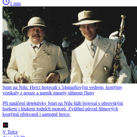
1 min
Smrt na Nilu: Herci bojovali s 54stupňovým vedrem, kostýmy
vznikaly z nouze a parník musely táhnout čluny
Při natáčení detektivky Smrt na Nilu štáb bojoval s obrovským
horkem i hlukem lodních motorů. Zvláštní původ filmových
kostýmů překvapil i samotné herce.
V Telce