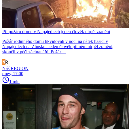
Při požáru domu v Napajedlech jeden člověk utrpěl zranění
Požár rodinného domu likvidovali v noci na pátek hasiči v
Napajedlech na Zlínsku. Jeden člověk při něm utrpěl zranění,
skončil v péči záchranářů. Požár…
Náš REGION
dnes, 17:00
1 min