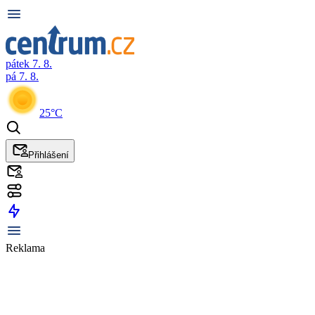
pátek 7. 8.
pá 7. 8.
25°C
Přihlášení
Reklama