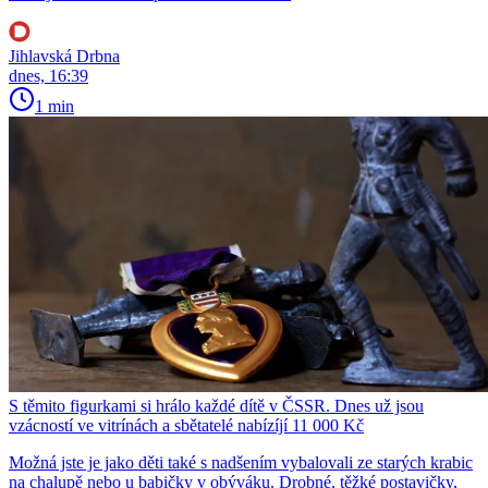
Jihlavská Drbna
dnes, 16:39
1 min
S těmito figurkami si hrálo každé dítě v ČSSR. Dnes už jsou
vzácností ve vitrínách a sbětatelé nabízíjí 11 000 Kč
Možná jste je jako děti také s nadšením vybalovali ze starých krabic
na chalupě nebo u babičky v obýváku. Drobné, těžké postavičky,