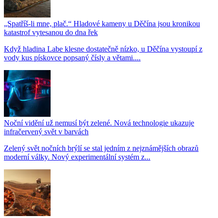
„Spatříš-li mne, plač.“ Hladové kameny u Děčína jsou kronikou
katastrof vytesanou do dna řek
Když hladina Labe klesne dostatečně nízko, u Děčína vystoupí z
vody kus pískovce popsaný čísly a větami....
Noční vidění už nemusí být zelené. Nová technologie ukazuje
infračervený svět v barvách
Zelený svět nočních brýlí se stal jedním z nejznámějších obrazů
moderní války. Nový experimentální systém z...