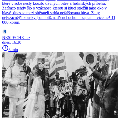
které v sobě nesly kouzlo dávných bitev a hrdinských příběhů.
Zatímco tehdy šlo o vzácnost, kterou si kluci střežili jako oko v
hlavě, dnes se mezi sběrateli strhla nefalšovaná bitva. Za ty
nejvzácnější kousky jsou totiž nadšenci ochotni zaplatit i více než 11
000 korun.
NESPECHEJ.cz
dnes, 16:30
3 min