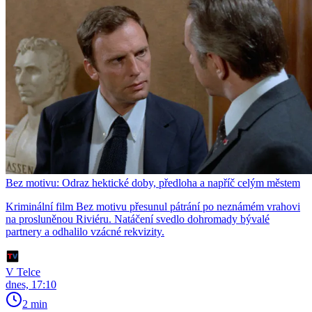
Bez motivu: Odraz hektické doby, předloha a napříč celým městem
Kriminální film Bez motivu přesunul pátrání po neznámém vrahovi
na prosluněnou Riviéru. Natáčení svedlo dohromady bývalé
partnery a odhalilo vzácné rekvizity.
V Telce
dnes, 17:10
2 min