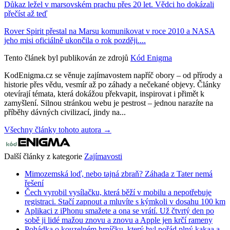
Důkaz ležel v marsovském prachu přes 20 let. Vědci ho dokázali
přečíst až teď
Rover Spirit přestal na Marsu komunikovat v roce 2010 a NASA
jeho misi oficiálně ukončila o rok později....
Tento článek byl publikován ze zdrojů
Kód Enigma
KodEnigma.cz se věnuje zajímavostem napříč obory – od přírody a
historie přes vědu, vesmír až po záhady a nečekané objevy. Články
otevírají témata, která dokážou překvapit, inspirovat i přimět k
zamyšlení. Silnou stránkou webu je pestrost – jednou narazíte na
příběhy dávných civilizací, jindy na...
Všechny články tohoto autora →
Další články z kategorie
Zajímavosti
Mimozemská loď, nebo tajná zbraň? Záhada z Tater nemá
řešení
Čech vyrobil vysílačku, která běží v mobilu a nepotřebuje
registraci. Stačí zapnout a mluvíte s kýmkoli v dosahu 100 km
Aplikaci z iPhonu smažete a ona se vrátí. Už čtvrtý den po
sobě ji lidé mažou znovu a znovu a Apple jen krčí rameny
Pohádka o kouzelném hrníčku, který byl pořád plný kakaa a