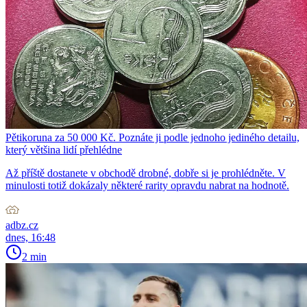
Pětikoruna za 50 000 Kč. Poznáte ji podle jednoho jediného detailu,
který většina lidí přehlédne
Až příště dostanete v obchodě drobné, dobře si je prohlédněte. V
minulosti totiž dokázaly některé rarity opravdu nabrat na hodnotě.
adbz.cz
dnes, 16:48
2 min