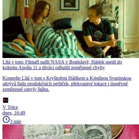
Lítá v tom: Filmaři našli NASA v Bratislavě, Hádek usedl do
kokpitu Apolla 11 a diváci odhalili zeměpisné chyby
Komedie Lítá v tom s Kryštofem Hádkem a Kristínou Svarinskou
ukrývá řadu produkčních perliček, překvapivé lokace i úsměvné
zeměpisné omyly štábu.
V Telce
dnes, 16:49
3 min