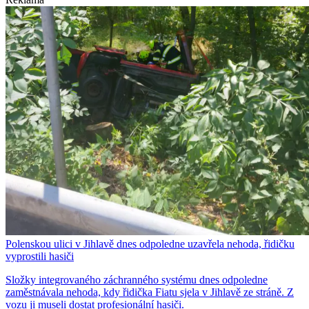
Polenskou ulici v Jihlavě dnes odpoledne uzavřela nehoda, řidičku
vyprostili hasiči
Složky integrovaného záchranného systému dnes odpoledne
zaměstnávala nehoda, kdy řidička Fiatu sjela v Jihlavě ze stráně. Z
vozu ji museli dostat profesionální hasiči.