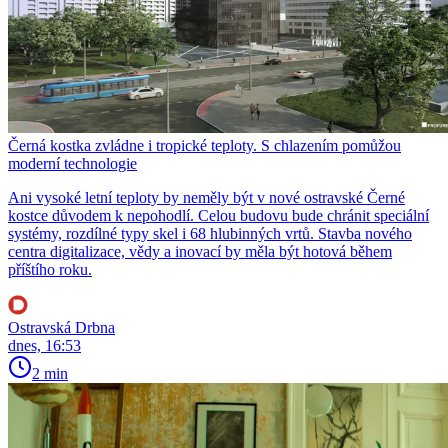
Černá kostka zvládne i tropické teploty. S chlazením pomůžou
moderní technologie
Ani vysoké letní teploty by neměly být v nové ostravské Černé
kostce důvodem k nepohodlí. Celou budovu bude chránit speciální
systémy, rozdílné typy skel i 68 hlubinných vrtů. Stavba nového
centra digitalizace, vědy a inovací by měla být hotová během
příštího roku.
Ostravská Drbna
dnes, 16:53
2 min