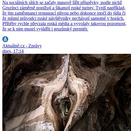
Na sociálních sítích se začaly masově šířit příspěvky, podle nichž
Gruzínci záměrně ponižují a šikanují ruské turisty. Tvrdí například,
že jim zaměstnanci restaurací plivou nebo dokonce močí do jídla či
že místní průvodci ruské návštěvníky nechávají samotné v horách.
Příběhy rychle převzala ruská média a vyvolaly takovou pozornost,
že se k nim musel vyjádřit i gruzínský premiér.
Aktuálně.cz - Zprávy
dnes, 17:14