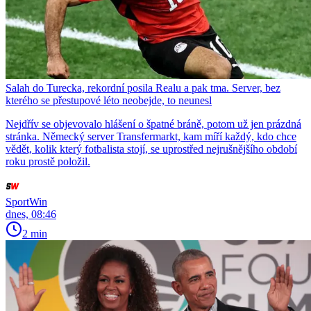
Salah do Turecka, rekordní posila Realu a pak tma. Server, bez
kterého se přestupové léto neobejde, to neunesl
Nejdřív se objevovalo hlášení o špatné bráně, potom už jen prázdná
stránka. Německý server Transfermarkt, kam míří každý, kdo chce
vědět, kolik který fotbalista stojí, se uprostřed nejrušnějšího období
roku prostě položil.
SportWin
dnes, 08:46
2 min