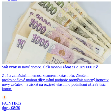
Stát vyhlásil nové dotace. Češi mohou žádat až o 289 000 Kč
Ztráta zaměstnání nemusí znamenat katastrofu. Zkušení
profesionálové mohou díky státní podpoře proměnit nucený konec v
nový začátek – a získat na rozjezd vlastního podnikání až 289 tisíc
korun.
FAJNTIP.cz
dnes, 08:30