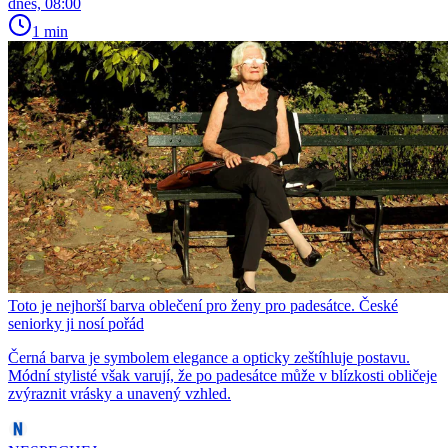
dnes, 08:00
1 min
Toto je nejhorší barva oblečení pro ženy pro padesátce. České
seniorky ji nosí pořád
Černá barva je symbolem elegance a opticky zeštíhluje postavu.
Módní stylisté však varují, že po padesátce může v blízkosti obličeje
zvýraznit vrásky a unavený vzhled.