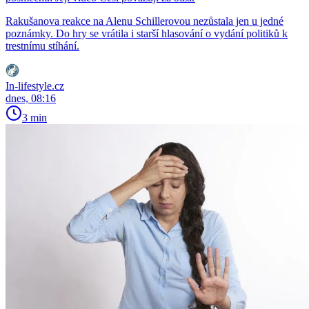
Rakušanova reakce na Alenu Schillerovou nezůstala jen u jedné
poznámky. Do hry se vrátila i starší hlasování o vydání politiků k
trestnímu stíhání.
In-lifestyle.cz
dnes, 08:16
3 min