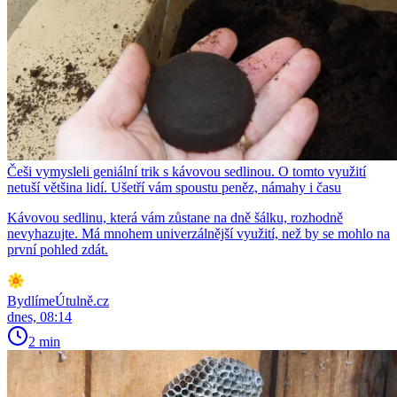
Češi vymysleli geniální trik s kávovou sedlinou. O tomto využití
netuší většina lidí. Ušetří vám spoustu peněz, námahy i času
Kávovou sedlinu, která vám zůstane na dně šálku, rozhodně
nevyhazujte. Má mnohem univerzálnější využití, než by se mohlo na
první pohled zdát.
BydlímeÚtulně.cz
dnes, 08:14
2 min