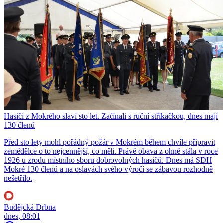
Hasiči z Mokrého slaví sto let. Začínali s ruční stříkačkou, dnes mají
130 členů
Před sto lety mohl pořádný požár v Mokrém během chvíle připravit
zemědělce o to nejcennější, co měli. Právě obava z ohně stála v roce
1926 u zrodu místního sboru dobrovolných hasičů. Dnes má SDH
Mokré 130 členů a na oslavách svého výročí se zábavou rozhodně
nešetřilo.
Budějcká Drbna
dnes, 08:01