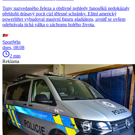
Tuny nazvedaného železa a obdivné pohledy fanoušků nedokázaly
přehlušit drásavý pocit cizí tělesné schránky. Elitní americký
powerlifter vybudoval masivní figuru gladiátora, uvnitř se ovšem
odehrávala tichá válka o záchranu holého života.
SportWin
dnes, 08:08
2 min
Reklama