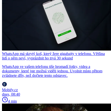
WhatsApp má skrytý koš, který žere gigabajty v telefonu. Většina
lidí o něm neví, vyprázdnit ho trvá 30 sekund
WhatsApp ve vašem telefonu tiše hromadí fotky, videa a
dokumenty, které jste možná viděli jednou. Uvolnit místo přitom
zvládnete dřív, než dočtete tento odstavec.
Mobify.cz
dnes, 08:40
4 min