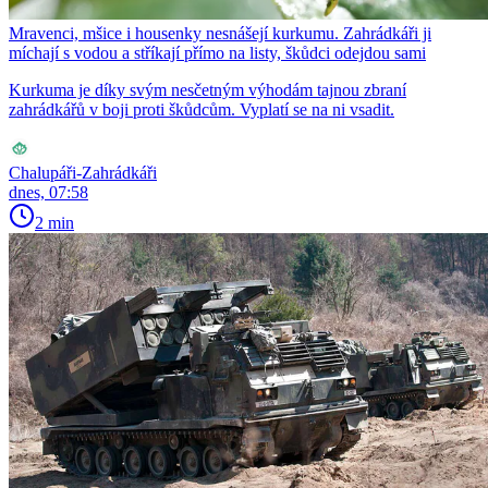
Mravenci, mšice i housenky nesnášejí kurkumu. Zahrádkáři ji
míchají s vodou a stříkají přímo na listy, škůdci odejdou sami
Kurkuma je díky svým nesčetným výhodám tajnou zbraní
zahrádkářů v boji proti škůdcům. Vyplatí se na ni vsadit.
Chalupáři-Zahrádkáři
dnes, 07:58
2 min