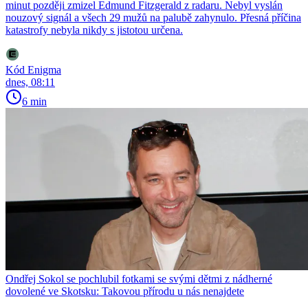
minut později zmizel Edmund Fitzgerald z radaru. Nebyl vyslán
nouzový signál a všech 29 mužů na palubě zahynulo. Přesná příčina
katastrofy nebyla nikdy s jistotou určena.
Kód Enigma
dnes, 08:11
6 min
Ondřej Sokol se pochlubil fotkami se svými dětmi z nádherné
dovolené ve Skotsku: Takovou přírodu u nás nenajdete