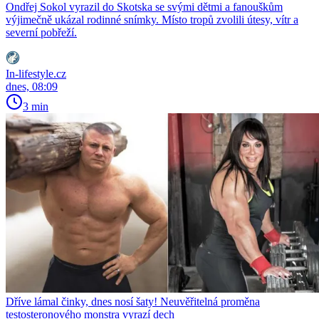
Ondřej Sokol vyrazil do Skotska se svými dětmi a fanouškům
výjimečně ukázal rodinné snímky. Místo tropů zvolili útesy, vítr a
severní pobřeží.
In-lifestyle.cz
dnes, 08:09
3 min
Dříve lámal činky, dnes nosí šaty! Neuvěřitelná proměna
testosteronového monstra vyrazí dech