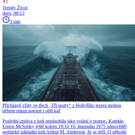
Trendy Život
dnes, 08:13
3 min
Přicházejí vždy ve třech „Tři sestry“ z Hořejšího jezera mohou
během minut potopit i obří loď
Poslední zpráva z lodi nepůsobila jako volání o pomoc. Kapitán
Ernest McSorley ještě kolem 19:10 10. listopadu 1975 odpověděl
nedaleké nákladní lodi Arthur M. Anderson, že se drží. O několik