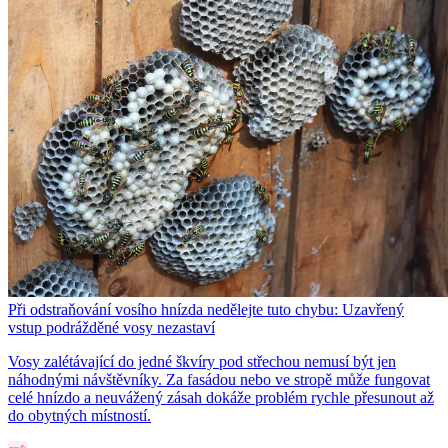
Při odstraňování vosího hnízda nedělejte tuto chybu: Uzavřený
vstup podrážděné vosy nezastaví
Vosy zalétávající do jedné škvíry pod střechou nemusí být jen
náhodnými návštěvníky. Za fasádou nebo ve stropě může fungovat
celé hnízdo a neuvážený zásah dokáže problém rychle přesunout až
do obytných místností.