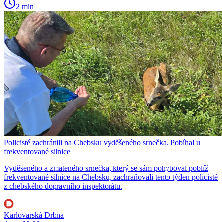
2 min
Policisté zachránili na Chebsku vyděšeného srnečka. Pobíhal u
frekventované silnice
Vyděšeného a zmateného srnečka, který se sám pohyboval poblíž
frekventované silnice na Chebsku, zachraňovali tento týden policisté
z chebského dopravního inspektorátu.
Karlovarská Drbna