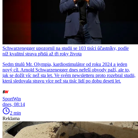
Schwarzenegger upozornil na studii se 103 tisíci účastníky, podle
níž kvalitní strava přidá až tři roky života
Sedm titulů Mr. Olympia, kardiostimulátor od roku 2024 a jeden
nový cíl. Arnold Schwarzenegger dnes neřeší obvody paží, ale to,
jak se dožít víc než sta let. Ve svém newsletteru proto rozebral studii,
která sledovala stravu více než sta tisíc lidí po dobu deseti let.
SportWin
dnes, 08:14
2 min
Reklama