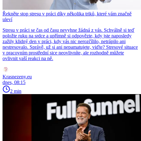
Řekněte stop stresu v práci díky několika triků, které vám značně
uleví
Stresu v práci se čas od času nevyhne žádná z vás. Schválně si teď
položte ruku na srdce a upřímně si odpovězte, kdy jste naposledy
zažily klidný den v práci, kdy vás nic nerozčílilo, netrápilo ani
nestresovalo. Správě, už si ani nepamatujete, viďte? Stresové situace
v pracovním prostřední sice neovlivníte, ale rozhodně můžete
ovlivnit vaší reakci na ně.
Krasnezeny.eu
dnes, 08:15
2 min