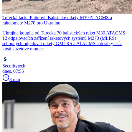
Turecká facka Putinovi: Balistické rakety M39 ATACMS a
raketomety M270 pro Ukrajinu
Ukrajina koupila od Turecka 70 balistických raket M39 ATACMS,
12 odpalovacích zařízení raketových systémů M270 (MLRS)
schopných odpalovat rakety GMLRS a ATACMS a desítky tisíc
kusů kazetové munice.
Securitytech
dnes, 07:55
3 min