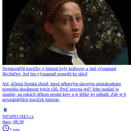
Nejslavnější travičky v historii byly královny a jiné významné
šlechtičny. Jed jim významně pomohl ke slávě
Jed, účinná ženská zbraň, která některým slavným aristokratkám
pomohla dosáhnout jejich cílů. Proč zrovna jed? Jeho podání je
snadné, na rukách přitom neulpí krev a je těžké jej odhalit. Zde je 6
nejznámějších traviček historie.
NESPECHEJ.cz
dnes, 08:30
2 min