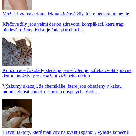
Možná i vy máte doma lék na křečové žíly, jen o něm zatím nevíte
Křečové žíly jsou velmi častou zdravotní komplikací, která trápí
především ženy. Existuje řada přírodních...
Konzumace čokolády zlepšuje paměť. Jen je potřeba zvolit správné
denní množství pro dosažení kýženého efektu
Výzkumy ukazují, že chemikálie, které jsou obsaženy v kakau
mohou zlepšit paměť u starších dospělých. Vědci...
Hlavní faktory, které mají vliv na kvalitu spánku. Vyřešte konečně