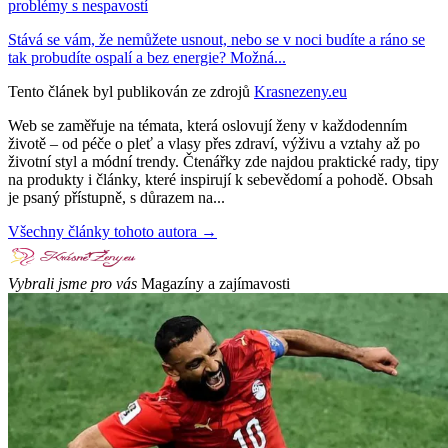
problémy s nespavostí
Stává se vám, že nemůžete usnout, nebo se v noci budíte a ráno se
tak probudíte ospalí a bez energie? Možná...
Tento článek byl publikován ze zdrojů
Krasnezeny.eu
Web se zaměřuje na témata, která oslovují ženy v každodenním
životě – od péče o pleť a vlasy přes zdraví, výživu a vztahy až po
životní styl a módní trendy. Čtenářky zde najdou praktické rady, tipy
na produkty i články, které inspirují k sebevědomí a pohodě. Obsah
je psaný přístupně, s důrazem na...
Všechny články tohoto autora →
Vybrali jsme pro vás
Magazíny a zajímavosti