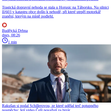
Tragická dopravní nehoda se stala u Horusic na Táborsku. Na silnici
II/603 v katastru obce došlo k nehodě, při které utrpěl motorkář
zranění, kterým na místě podlehl.
Budějcká Drbna
dnes, 08:26
1 min
Rakušan si podal Schillerovou, ze které udělal terč potupného
posměchu: Její video Češi považují za bizár