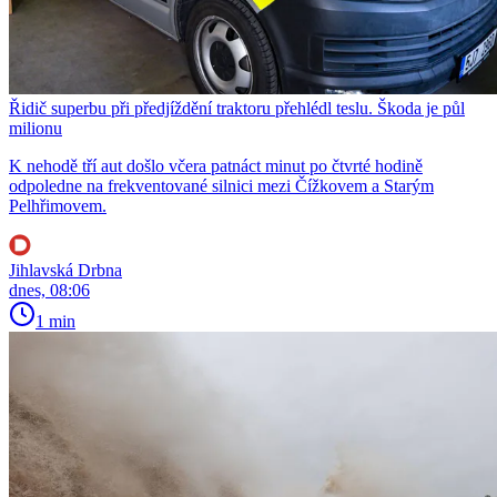
Řidič superbu při předjíždění traktoru přehlédl teslu. Škoda je půl
milionu
K nehodě tří aut došlo včera patnáct minut po čtvrté hodině
odpoledne na frekventované silnici mezi Čížkovem a Starým
Pelhřimovem.
Jihlavská Drbna
dnes, 08:06
1 min