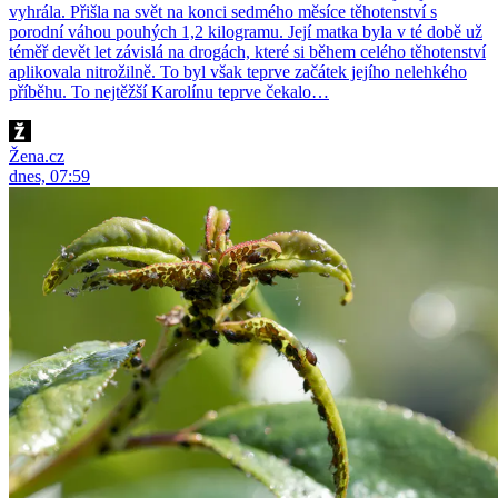
vyhrála. Přišla na svět na konci sedmého měsíce těhotenství s
porodní váhou pouhých 1,2 kilogramu. Její matka byla v té době už
téměř devět let závislá na drogách, které si během celého těhotenství
aplikovala nitrožilně. To byl však teprve začátek jejího nelehkého
příběhu. To nejtěžší Karolínu teprve čekalo…
Žena.cz
dnes, 07:59