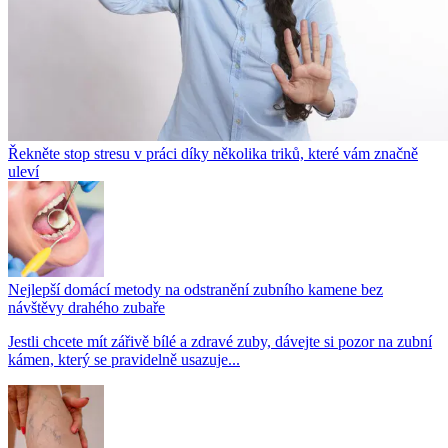
Řekněte stop stresu v práci díky několika triků, které vám značně
uleví
Nejlepší domácí metody na odstranění zubního kamene bez
návštěvy drahého zubaře
Jestli chcete mít zářivě bílé a zdravé zuby, dávejte si pozor na zubní
kámen, který se pravidelně usazuje...