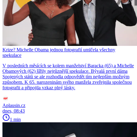
Krize? Michelle Obama jednou fotografií umlčela všechny
spekulace
V posledních měsících se kolem manželství Baracka (65) a Michelle
Obamových (62) šířily nejrůznější spekulace. Bývalá první dáma
Spojených států se ale rozhodla odpovědět tím nejlepším možným
způsobem. K 65. narozeninám svého manžela zveřejnila společnou
fotografii a připojila vzkaz plný lásky.
Aplausin.cz
dnes, 08:43
1 min