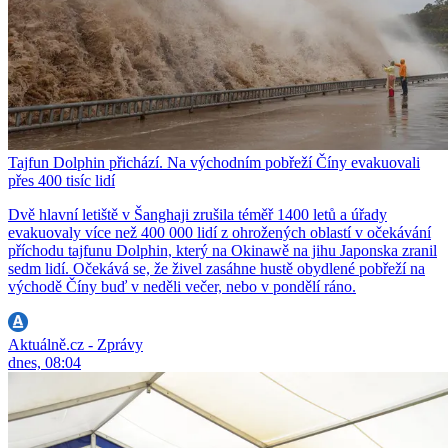
Tajfun Dolphin přichází. Na východním pobřeží Číny evakuovali
přes 400 tisíc lidí
Dvě hlavní letiště v Šanghaji zrušila téměř 1400 letů a úřady
evakuovaly více než 400 000 lidí z ohrožených oblastí v očekávání
příchodu tajfunu Dolphin, který na Okinawě na jihu Japonska zranil
sedm lidí. Očekává se, že živel zasáhne hustě obydlené pobřeží na
východě Číny buď v neděli večer, nebo v pondělí ráno.
Aktuálně.cz - Zprávy
dnes, 08:04