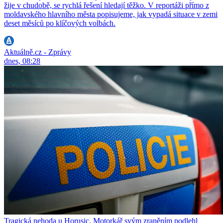
žije v chudobě, se rychlá řešení hledají těžko. V reportáži přímo z
moldavského hlavního města popisujeme, jak vypadá situace v zemi
deset měsíců po klíčových volbách.
Aktuálně.cz - Zprávy
dnes, 08:28
Tragická nehoda u Horusic. Motorkář svým zraněním podlehl