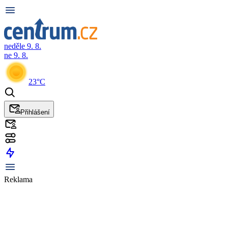
neděle 9. 8.
ne 9. 8.
23°C
Přihlášení
Reklama