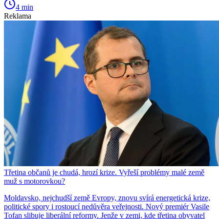
4 min
Reklama
Třetina občanů je chudá, hrozí krize. Vyřeší problémy malé země
muž s motorovkou?
Moldavsko, nejchudší země Evropy, znovu svírá energetická krize,
politické spory i rostoucí nedůvěra veřejnosti. Nový premiér Vasile
Tofan slibuje liberální reformy. Jenže v zemi, kde třetina obyvatel