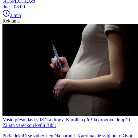
NESPECHEJ.cz
dnes, 08:00
2 min
Reklama
Místo přesnídávky lžička drogy. Karolína přežila drogové doupě i
22 ran vařečkou kvůli Bibli
Podle lékařů se vůbec neměla narodit. Karolína ale svůj boj o život