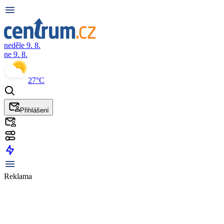
neděle 9. 8.
ne 9. 8.
27°C
Přihlášení
Reklama