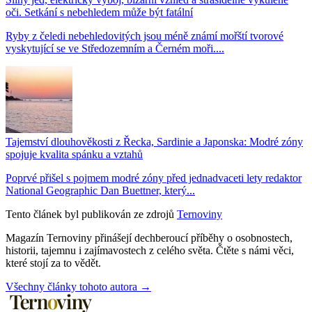
oči. Setkání s nebehledem může být fatální
Ryby z čeledi nebehledovitých jsou méně známí mořští tvorové
vyskytující se ve Středozemním a Černém moři....
Tajemství dlouhověkosti z Řecka, Sardinie a Japonska: Modré zóny
spojuje kvalita spánku a vztahů
Poprvé přišel s pojmem modré zóny před jednadvaceti lety redaktor
National Geographic Dan Buettner, který...
Tento článek byl publikován ze zdrojů
Ternoviny
Magazín Ternoviny přinášejí dechberoucí příběhy o osobnostech,
historii, tajemnu i zajímavostech z celého světa. Čtěte s námi věci,
které stojí za to vědět.
Všechny články tohoto autora →