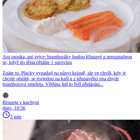
Ani mouka, ani vejce: bramboráky budou křupavé a nerozpadnou
se, když do těsta přidáte 1 surovinu
Znáte to. Placky vypadají na pánvi krásně, ale ve chvíli, kdy je
chcete obrátit, se rozjedou na kaši a z křupavého snu zbyde
bramborová omeleta. Většina lidí to řeší přidáním...
Bruneta v kuchyni
dnes, 10:56
3 min