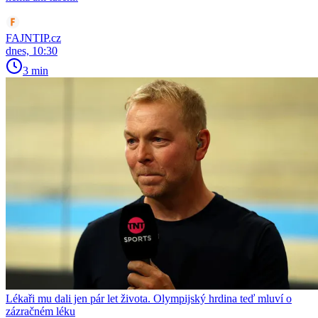
FAJNTIP.cz
dnes, 10:30
3 min
Lékaři mu dali jen pár let života. Olympijský hrdina teď mluví o
zázračném léku