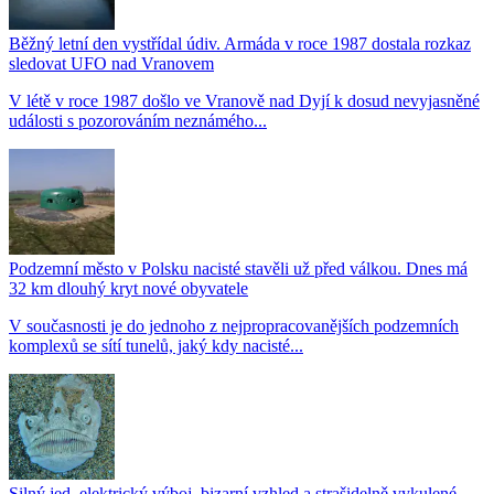
Běžný letní den vystřídal údiv. Armáda v roce 1987 dostala rozkaz
sledovat UFO nad Vranovem
V létě v roce 1987 došlo ve Vranově nad Dyjí k dosud nevyjasněné
události s pozorováním neznámého...
Podzemní město v Polsku nacisté stavěli už před válkou. Dnes má
32 km dlouhý kryt nové obyvatele
V současnosti je do jednoho z nejpropracovanějších podzemních
komplexů se sítí tunelů, jaký kdy nacisté...
Silný jed, elektrický výboj, bizarní vzhled a strašidelně vykulené