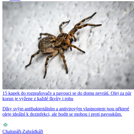
15 kapek do rozprašovače a pavouci se do domu nevrátí. Olej za pár
korun je vyžene z každé škvíry i rohu
Díky svým antibakteriálním a antivirovým vlastnostem jsou některé
oleje ideální k dezinfekci, ale hodit se mohou i proti pavoukům.
Chalupáři-Zahrádkáři