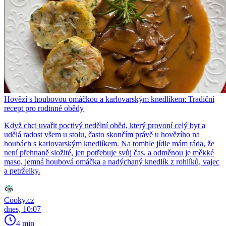
Hovězí s houbovou omáčkou a karlovarským knedlíkem: Tradiční
recept pro rodinné obědy
Když chci uvařit poctivý nedělní oběd, který provoní celý byt a
udělá radost všem u stolu, často skončím právě u hovězího na
houbách s karlovarským knedlíkem. Na tomhle jídle mám ráda, že
není přehnaně složité, jen potřebuje svůj čas, a odměnou je měkké
maso, jemná houbová omáčka a nadýchaný knedlík z rohlíků, vajec
a petrželky.
Cooky.cz
dnes, 10:07
4 min