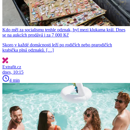
Kdo měl za socialismu tenhle odznak, byl mezi klukama král. Dnes
se na aukcích prodává i za 7 000 Kč
Skoro v každé domácnosti leží po rodičích nebo prarodičích
krabička plná odznaků. […]
Extrafit.cz
dnes, 10:15
4 min