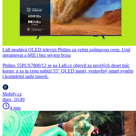
Lidl prodává QLED televizi Philips za velmi zajímavou cenu. Umí
streamovat a běží i bez set-top boxu
Philips 55PUS7800/12 se na Lidl.cz objevil za necelých deset tisíc
korun, a za tu cenu nabízí 55″ QLED panel, vestavěný smart systém
i kompletní sadu tunerů.
Mobify.cz
dnes, 10:49
4 min