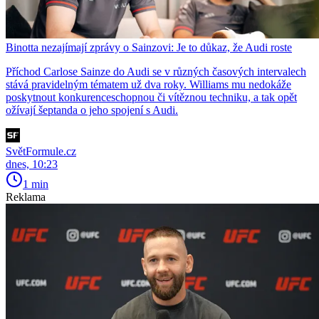
Binotta nezajímají zprávy o Sainzovi: Je to důkaz, že Audi roste
Příchod Carlose Sainze do Audi se v různých časových intervalech
stává pravidelným tématem už dva roky. Williams mu nedokáže
poskytnout konkurenceschopnou či vítěznou techniku, a tak opět
ožívají šeptanda o jeho spojení s Audi.
SvětFormule.cz
dnes, 10:23
1 min
Reklama