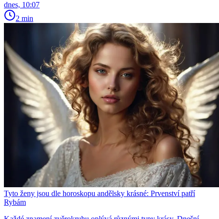
dnes, 10:07
2 min
Tyto ženy jsou dle horoskopu andělsky krásné: Prvenství patří
Rybám
Každé znamení zvěrokruhu oplývá různými typy krásy. Dnešní