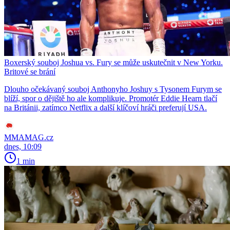
Boxerský souboj Joshua vs. Fury se může uskutečnit v New Yorku.
Britové se brání
Dlouho očekávaný souboj Anthonyho Joshuy s Tysonem Furym se
blíží, spor o dějiště ho ale komplikuje. Promotér Eddie Hearn tlačí
na Británii, zatímco Netflix a další klíčoví hráči preferují USA.
MMAMAG.cz
dnes, 10:09
1 min