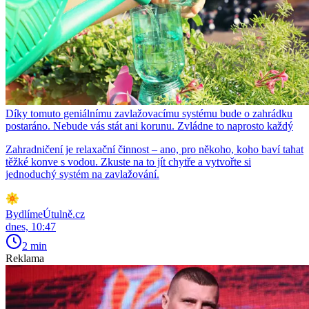
Díky tomuto geniálnímu zavlažovacímu systému bude o zahrádku
postaráno. Nebude vás stát ani korunu. Zvládne to naprosto každý
Zahradničení je relaxační činnost – ano, pro někoho, koho baví tahat
těžké konve s vodou. Zkuste na to jít chytře a vytvořte si
jednoduchý systém na zavlažování.
BydlímeÚtulně.cz
dnes, 10:47
2 min
Reklama