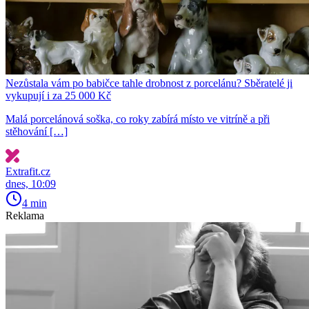
Nezůstala vám po babičce tahle drobnost z porcelánu? Sběratelé ji
vykupují i za 25 000 Kč
Malá porcelánová soška, co roky zabírá místo ve vitríně a při
stěhování […]
Extrafit.cz
dnes, 10:09
4 min
Reklama