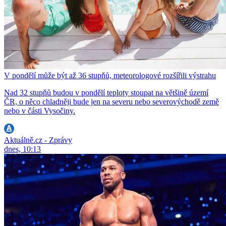
V pondělí může být až 36 stupňů, meteorologové rozšířili výstrahu
Nad 32 stupňů budou v pondělí teploty stoupat na většině území
ČR, o něco chladněji bude jen na severu nebo severovýchodě země
nebo v části Vysočiny.
Aktuálně.cz - Zprávy
dnes, 10:13