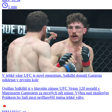
1 min
V lehké váze UFC je nové monstrum. Salkilld donutil Gamrota
odklepat v prvním kole
Quillan Salkilld si v hlavním zápase UFC Vegas 120 poradil s
Mateuszem Gamrotem za necelých pět minut. Výhra nad zkušeným
Polákem ho řadí mezi nejžhavější jména lehké váhy.
MMAMAG.cz