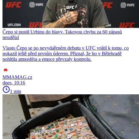
Čepo si pustil Urbinu do hlavy. Takovou chybu za 60 zápasů
neudělal
Vlasto Čepo se po nevydařeném debutu v UFC vrátil k tomu, co
pokazil ještě před prvním úderem. Přiznal, že ho v Bělehradě
pohltila atmosféra a emoce převzaly kontrolu.
MMAMAG.cz
dnes, 10:16
1 min