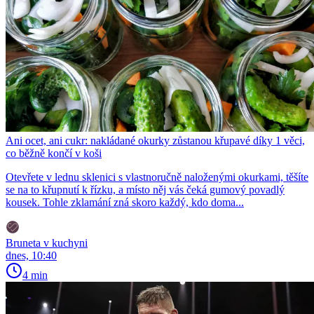
Ani ocet, ani cukr: nakládané okurky zůstanou křupavé díky 1 věci,
co běžně končí v koši
Otevřete v lednu sklenici s vlastnoručně naloženými okurkami, těšíte
se na to křupnutí k řízku, a místo něj vás čeká gumový povadlý
kousek. Tohle zklamání zná skoro každý, kdo doma...
Bruneta v kuchyni
dnes, 10:40
4 min