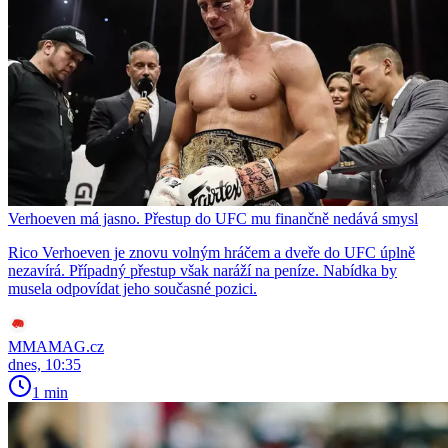
Verhoeven má jasno. Přestup do UFC mu finančně nedává smysl
Rico Verhoeven je znovu volným hráčem a dveře do UFC úplně
nezavírá. Případný přestup však naráží na peníze. Nabídka by
musela odpovídat jeho současné pozici.
MMAMAG.cz
dnes, 10:35
1 min