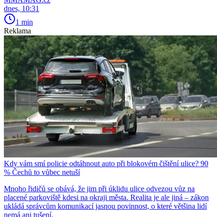
dnes, 10:31
1 min
Reklama
Kdy vám smí policie odtáhnout auto při blokovém čištění ulice? 90
% Čechů to vůbec netuší
Mnoho řidičů se obává, že jim při úklidu ulice odvezou vůz na
placené parkoviště kdesi na okraji města. Realita je ale jiná – zákon
ukládá správcům komunikací jasnou povinnost, o které většina lidí
nemá ani tušení.