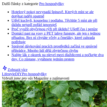
Další články z kategorie
Pro hospodyňky
Hotelový pokoj nevypadá špinavě. Kterých míst se ale
dotýkat raději opatrně
Utřeš kuchyň, koupelnu i podlahu. Těchhle 5 míst ale při
úklidu nejspíš pořád ignoruješ
Proč využít obyčejnou rýži při úklidu? Ušetří čas i peníze
Domácí past na vosy z PET lahve funguje, ale jen s jednou
přísadou. Bez ní chytáte včely a čmeláky, které zahrada
potřebuje
Správné dávkování pracích prostředků začíná ve správné
přihrádce. Mnoho lidí dělá zbytečnou chybu
Nalijte lák z okurek na plevel mezi dlaždicemi a počkejte dva
dny. Co zůstane, vytáhnete jedním prstem
Zobrazit více
Lifestyle
DIY
Pro hospodyňky
Vybrali jsme pro vás
Magazíny a zajímavosti