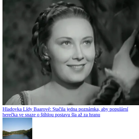
Hladovka Lídy Baarové: Stačila jedna poznámka, aby populární
herečka ve snaze o štíhlou postavu šla až za hranu