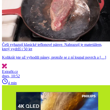
Češi vyhazují klasické teflonové pánve. Nahrazují je materiálem,
který vydrží i 50 let
Kolikrát jste už vyhodili pánev, protože se z ní loupal povrch a […]
Extrafit.cz
dnes, 10:52
4 min