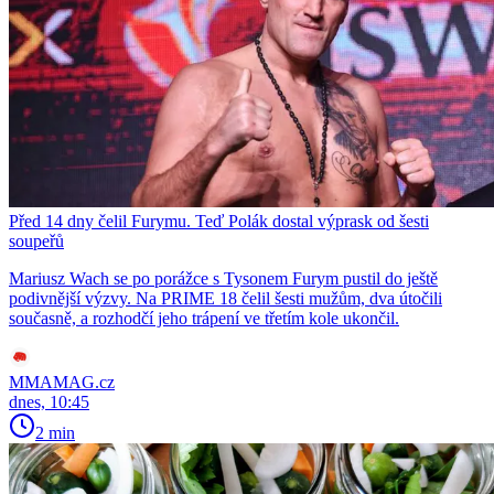
Před 14 dny čelil Furymu. Teď Polák dostal výprask od šesti
soupeřů
Mariusz Wach se po porážce s Tysonem Furym pustil do ještě
podivnější výzvy. Na PRIME 18 čelil šesti mužům, dva útočili
současně, a rozhodčí jeho trápení ve třetím kole ukončil.
MMAMAG.cz
dnes, 10:45
2 min