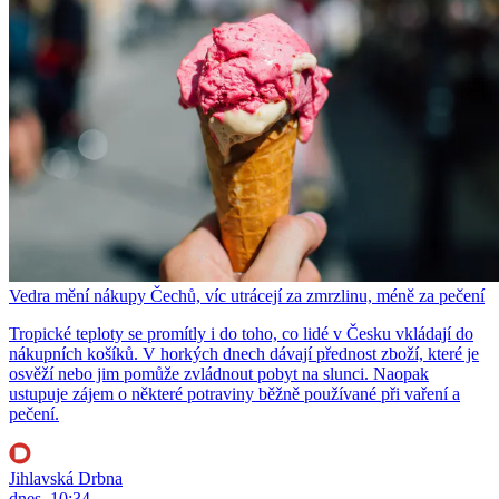
Vedra mění nákupy Čechů, víc utrácejí za zmrzlinu, méně za pečení
Tropické teploty se promítly i do toho, co lidé v Česku vkládají do
nákupních košíků. V horkých dnech dávají přednost zboží, které je
osvěží nebo jim pomůže zvládnout pobyt na slunci. Naopak
ustupuje zájem o některé potraviny běžně používané při vaření a
pečení.
Jihlavská Drbna
dnes, 10:34