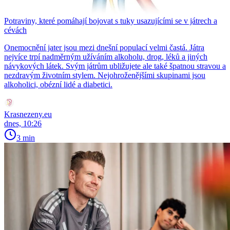
Potraviny, které pomáhají bojovat s tuky usazujícími se v játrech a
cévách
Onemocnění jater jsou mezi dnešní populací velmi častá. Játra
nejvíce trpí nadměrným užíváním alkoholu, drog, léků a jiných
návykových látek. Svým játrům ubližujete ale také špatnou stravou a
nezdravým životním stylem. Nejohroženějšími skupinami jsou
alkoholici, obézní lidé a diabetici.
Krasnezeny.eu
dnes, 10:26
3 min