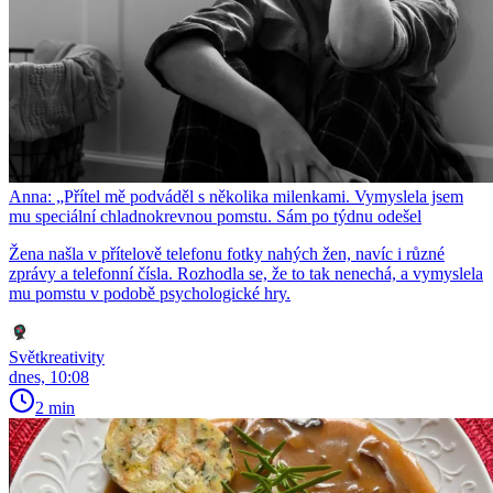
Anna: „Přítel mě podváděl s několika milenkami. Vymyslela jsem
mu speciální chladnokrevnou pomstu. Sám po týdnu odešel
Žena našla v přítelově telefonu fotky nahých žen, navíc i různé
zprávy a telefonní čísla. Rozhodla se, že to tak nenechá, a vymyslela
mu pomstu v podobě psychologické hry.
Světkreativity
dnes, 10:08
2 min