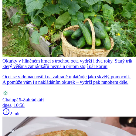
Okurky v hliněném hrnci s trochou octa vydrží i dva roky. Starý trik,
který většina zahrádkářů nezná a přitom stojí pár korun
Ocet se v domácnosti i na zahradě uplatňuje jako skvělý pomocník.
A pomůže vám i s nakládáním okurek – vydrží pak mnohem déle.
Chalupáři-Zahrádkáři
dnes, 10:58
2 min