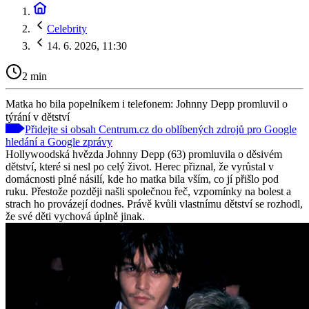
Celebrity
14. 6. 2026, 11:30
2 min
Matka ho bila popelníkem i telefonem: Johnny Depp promluvil o
týrání v dětství
Přidejte si obsah Centrum.cz do oblíbených zdrojů pro Google
hledání a Google zprávy
Hollywoodská hvězda Johnny Depp (63) promluvila o děsivém
dětství, které si nesl po celý život. Herec přiznal, že vyrůstal v
domácnosti plné násilí, kde ho matka bila vším, co jí přišlo pod
ruku. Přestože později našli společnou řeč, vzpomínky na bolest a
strach ho provázejí dodnes. Právě kvůli vlastnímu dětství se rozhodl,
že své děti vychová úplně jinak.