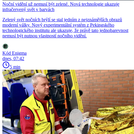
Noční vidění už nemusí být zelené. Nová technologie ukazuje
infračervený svět v barvách
Zelený svět nočních brýlí se stal jedním z nejznámějších obrazů
moderní války. Nový experimentální systém z Pekingského
technologického institutu ale ukazuje, že právě tato jednobarevnost
nemusí být nutnou vlastností nočního vidění.
Kód Enigma
dnes, 07:42
5 min