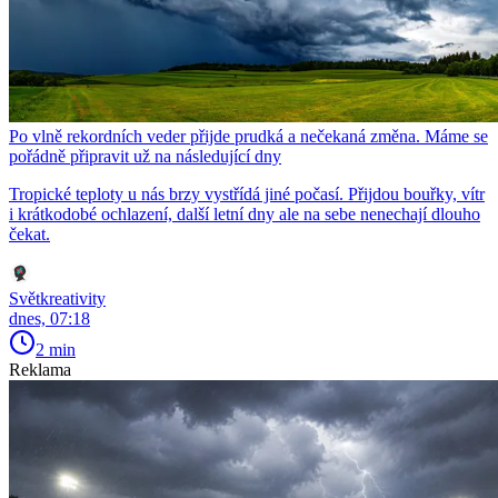
Po vlně rekordních veder přijde prudká a nečekaná změna. Máme se
pořádně připravit už na následující dny
Tropické teploty u nás brzy vystřídá jiné počasí. Přijdou bouřky, vítr
i krátkodobé ochlazení, další letní dny ale na sebe nenechají dlouho
čekat.
Světkreativity
dnes, 07:18
2 min
Reklama