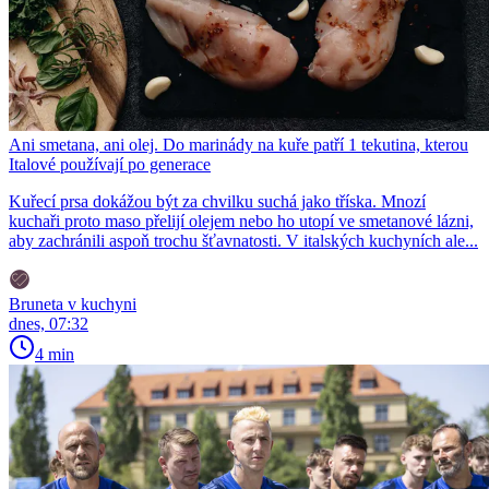
Ani smetana, ani olej. Do marinády na kuře patří 1 tekutina, kterou
Italové používají po generace
Kuřecí prsa dokážou být za chvilku suchá jako tříska. Mnozí
kuchaři proto maso přelijí olejem nebo ho utopí ve smetanové lázni,
aby zachránili aspoň trochu šťavnatosti. V italských kuchyních ale...
Bruneta v kuchyni
dnes, 07:32
4 min