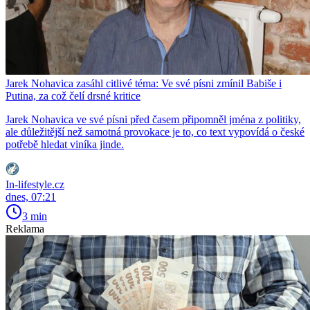
Jarek Nohavica zasáhl citlivé téma: Ve své písni zmínil Babiše i
Putina, za což čelí drsné kritice
Jarek Nohavica ve své písni před časem připomněl jména z politiky,
ale důležitější než samotná provokace je to, co text vypovídá o české
potřebě hledat viníka jinde.
In-lifestyle.cz
dnes, 07:21
3 min
Reklama