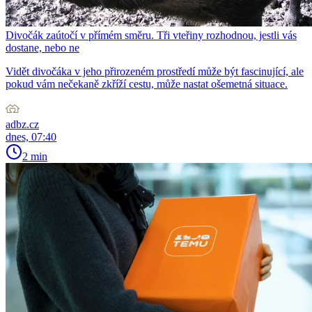
Divočák zaútočí v přímém směru. Tři vteřiny rozhodnou, jestli vás
dostane, nebo ne
Vidět divočáka v jeho přirozeném prostředí může být fascinující, ale
pokud vám nečekaně zkříží cestu, může nastat ošemetná situace.
adbz.cz
dnes, 07:40
2 min