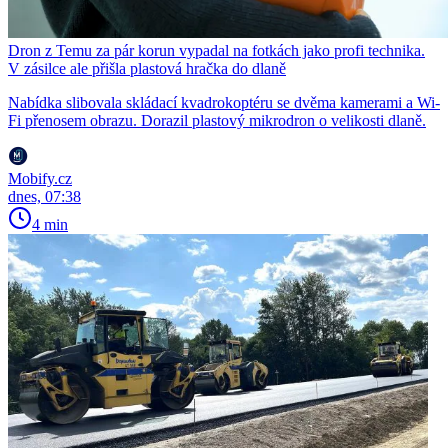
Dron z Temu za pár korun vypadal na fotkách jako profi technika.
V zásilce ale přišla plastová hračka do dlaně
Nabídka slibovala skládací kvadrokoptéru se dvěma kamerami a Wi-
Fi přenosem obrazu. Dorazil plastový mikrodron o velikosti dlaně.
Mobify.cz
dnes, 07:38
4 min