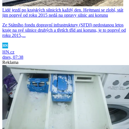
Lidé jezdí po krajských silnicích každý den. Hejtmani se zlobí, stát
jim poprvé od roku 2015 nedá na opravy silnic ani korunu
Ze Státního fondu dopravní infrastruktury (SFDI) nedostanou letos
kraje na své silnice druhých a třetích tříd ani korunu, je to poprvé od
roku 2015,...
HN.cz
dnes, 07:38
Reklama