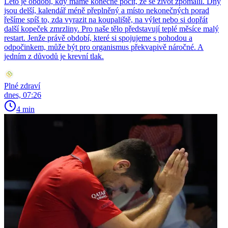
Léto je období, kdy máme konečně pocit, že se život zpomalil. Dny
jsou delší, kalendář méně přeplněný a místo nekonečných porad
řešíme spíš to, zda vyrazit na koupaliště, na výlet nebo si dopřát
další kopeček zmrzliny. Pro naše tělo představují teplé měsíce malý
restart. Jenže právě období, které si spojujeme s pohodou a
odpočinkem, může být pro organismus překvapivě náročné. A
jedním z důvodů je krevní tlak.
Plné zdraví
dnes, 07:26
4 min