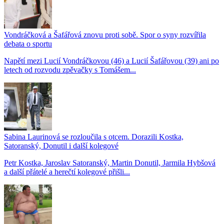
Vondráčková a Šafářová znovu proti sobě. Spor o syny rozvířila
debata o sportu
Napětí mezi Lucií Vondráčkovou (46) a Lucií Šafářovou (39) ani po
letech od rozvodu zpěvačky s Tomášem...
Sabina Laurinová se rozloučila s otcem. Dorazili Kostka,
Satoranský, Donutil i další kolegové
Petr Kostka, Jaroslav Satoranský, Martin Donutil, Jarmila Hybšová
a další přátelé a herečtí kolegové přišli...