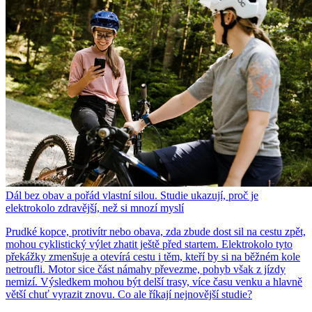
Dál bez obav a pořád vlastní silou. Studie ukazují, proč je
elektrokolo zdravější, než si mnozí myslí
Prudké kopce, protivítr nebo obava, zda zbude dost sil na cestu zpět,
mohou cyklistický výlet zhatit ještě před startem. Elektrokolo tyto
překážky zmenšuje a otevírá cestu i těm, kteří by si na běžném kole
netroufli. Motor sice část námahy převezme, pohyb však z jízdy
nemizí. Výsledkem mohou být delší trasy, více času venku a hlavně
větší chuť vyrazit znovu. Co ale říkají nejnovější studie?