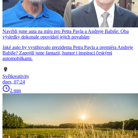
Navrhli jsme auta na míru pro Petra Pavla a Andreje Babiše: Oba
výsledky dokonale opovídají jejich povahám
Jaké auto by vystihovalo prezidenta Petra Pavla a premiéra Andreje
Babiše? Zapojili jsme fantazii, humor i inspiraci českými
automobilkami.
Světkreativity
dnes, 07:24
2 min