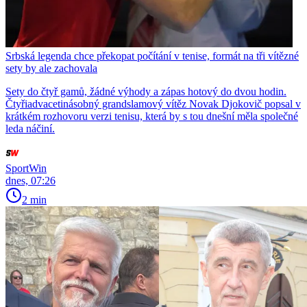
Srbská legenda chce překopat počítání v tenise, formát na tři vítězné
sety by ale zachovala
Sety do čtyř gamů, žádné výhody a zápas hotový do dvou hodin.
Čtyřiadvacetinásobný grandslamový vítěz Novak Djokovič popsal v
krátkém rozhovoru verzi tenisu, která by s tou dnešní měla společné
leda náčiní.
SportWin
dnes, 07:26
2 min