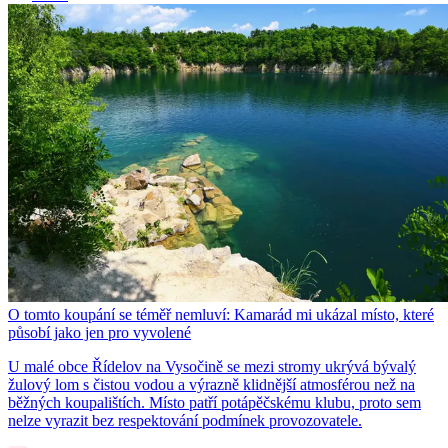
O tomto koupání se téměř nemluví: Kamarád mi ukázal místo, které
působí jako jen pro vyvolené
U malé obce Řídelov na Vysočině se mezi stromy ukrývá bývalý
žulový lom s čistou vodou a výrazně klidnější atmosférou než na
běžných koupalištích. Místo patří potápěčskému klubu, proto sem
nelze vyrazit bez respektování podmínek provozovatele.