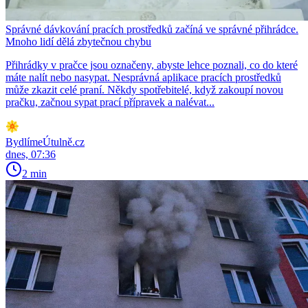
Správné dávkování pracích prostředků začíná ve správné přihrádce.
Mnoho lidí dělá zbytečnou chybu
Přihrádky v pračce jsou označeny, abyste lehce poznali, co do které
máte nalít nebo nasypat. Nesprávná aplikace pracích prostředků
může zkazit celé praní. Někdy spotřebitelé, když zakoupí novou
pračku, začnou sypat prací přípravek a nalévat...
BydlímeÚtulně.cz
dnes, 07:36
2 min