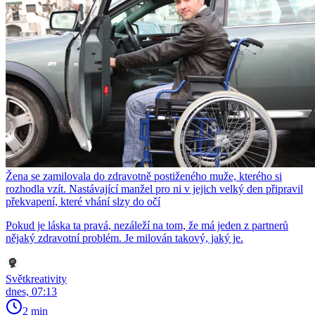
Žena se zamilovala do zdravotně postiženého muže, kterého si
rozhodla vzít. Nastávající manžel pro ni v jejich velký den připravil
překvapení, které vhání slzy do očí
Pokud je láska ta pravá, nezáleží na tom, že má jeden z partnerů
nějaký zdravotní problém. Je milován takový, jaký je.
Světkreativity
dnes, 07:13
2 min