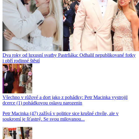
Dva roky od luxusní svatby Pastrňáka: Odhalil nepublikované fotky
i obří rodinné štěstí
Všechno v růžové a dort jako z pohádky: Petr Macinka vystrojil
dcerce (1) pohádkovou oslavu narozenin
Petr Macinka (47) zažívá v politice sice krušné chvíle, ale v
soukromí je šťastný. Se svou milovanou...