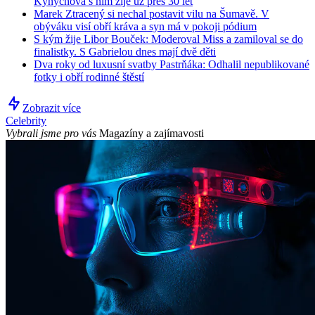
Kynychová s ním žije už přes 30 let
Marek Ztracený si nechal postavit vilu na Šumavě. V
obýváku visí obří kráva a syn má v pokoji pódium
S kým žije Libor Bouček: Moderoval Miss a zamiloval se do
finalistky. S Gabrielou dnes mají dvě děti
Dva roky od luxusní svatby Pastrňáka: Odhalil nepublikované
fotky i obří rodinné štěstí
Zobrazit více
Celebrity
Vybrali jsme pro vás
Magazíny a zajímavosti