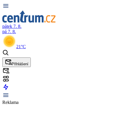
pátek 7. 8.
pá 7. 8.
21°C
Přihlášení
Reklama