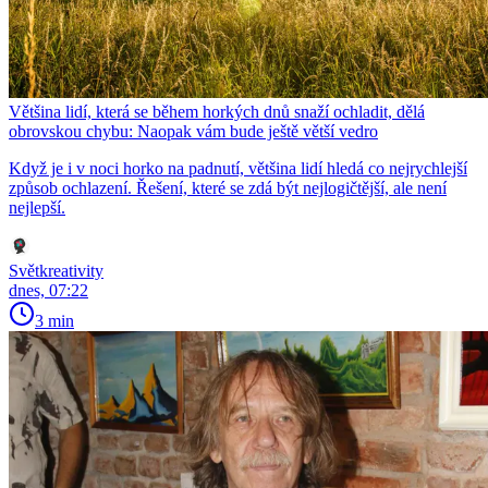
Většina lidí, která se během horkých dnů snaží ochladit, dělá
obrovskou chybu: Naopak vám bude ještě větší vedro
Když je i v noci horko na padnutí, většina lidí hledá co nejrychlejší
způsob ochlazení. Řešení, které se zdá být nejlogičtější, ale není
nejlepší.
Světkreativity
dnes, 07:22
3 min