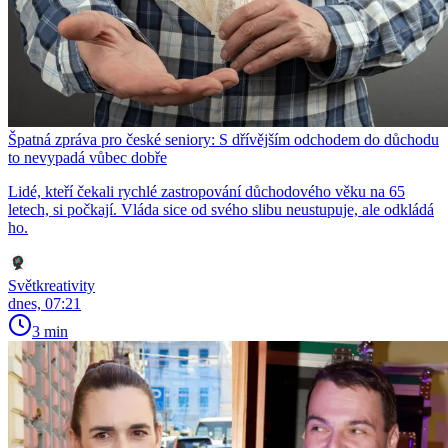
Špatná zpráva pro české seniory: S dřívějším odchodem do důchodu
to nevypadá vůbec dobře
Lidé, kteří čekali rychlé zastropování důchodového věku na 65
letech, si počkají. Vláda sice od svého slibu neustupuje, ale odkládá
ho.
Světkreativity
dnes, 07:21
3 min