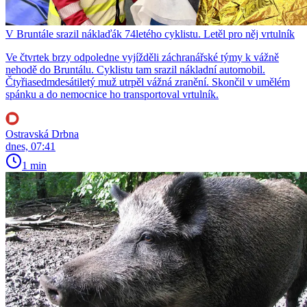
V Bruntále srazil náklaďák 74letého cyklistu. Letěl pro něj vrtulník
Ve čtvrtek brzy odpoledne vyjížděli záchranářské týmy k vážně
nehodě do Bruntálu. Cyklistu tam srazil nákladní automobil.
Čtyřiasedmdesátiletý muž utrpěl vážná zranění. Skončil v umělém
spánku a do nemocnice ho transportoval vrtulník.
Ostravská Drbna
dnes, 07:41
1 min