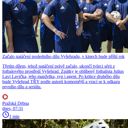
Začalo natáčení posledního dílu Vyšehradu, v kinech bude příští rok
Třetím dílem, jehož natáčení právě začalo, ukončí tvůrci sérii z
fotbalového prostředí Vyšehrad. Zpátky je oblíbený fotbalista Julius
Lavi Lavička, jeho manželka, syn i agent. Po kritice druhého dílu
bude Vyšehrad TŘY podle autorů komornější a vrací se k odkazu
prvního dílu a seriálu.
Pražská Drbna
dnes, 07:31
1 min