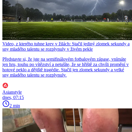
Video, z kterého tuhne krev v žilách: Stačil jediný zlomek sekundy a
sny mladého talentu se rozplynuly v živém pekle
Představte si, že jste na semifinálovém fotbalovém zápase, vnímáte
jen hru, touhu po vítězství a netušíte, že se hřiště za chvíli promění v
hotové peklo a dějiště tragédie. Stačil jen zlomek sekundy a velké
sny mladého talentu se rozplynuly.
Asianstyle
dnes, 07:15
2 min