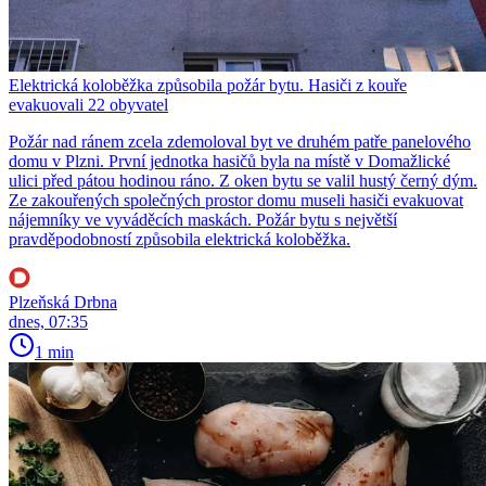
Elektrická koloběžka způsobila požár bytu. Hasiči z kouře
evakuovali 22 obyvatel
Požár nad ránem zcela zdemoloval byt ve druhém patře panelového
domu v Plzni. První jednotka hasičů byla na místě v Domažlické
ulici před pátou hodinou ráno. Z oken bytu se valil hustý černý dým.
Ze zakouřených společných prostor domu museli hasiči evakuovat
nájemníky ve vyváděcích maskách. Požár bytu s největší
pravděpodobností způsobila elektrická koloběžka.
Plzeňská Drbna
dnes, 07:35
1 min