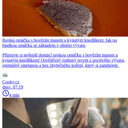
Rajská omáčka s hovězím masem a kynutým knedlíkem: Jak na
hladkou omáčku se základem v silném vývaru
Připravte si nejlepší domácí rajskou omáčku s hovězím masem a
kynutým knedlíkem! Osvědčený rodinný recept z poctivého vývaru,
zjemněný smetanou a bez zbytečného koření, který si zamilujete.
Cooky.cz
dnes, 07:19
4 min