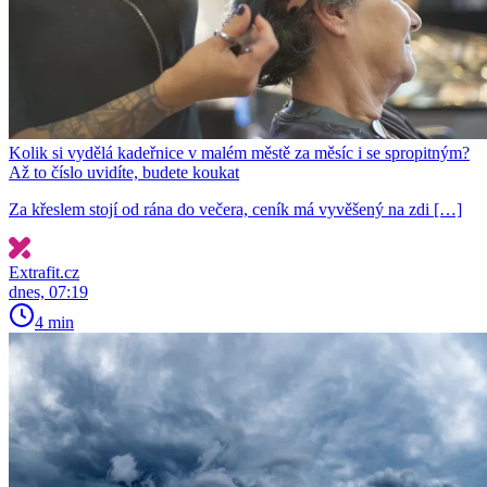
Kolik si vydělá kadeřnice v malém městě za měsíc i se spropitným?
Až to číslo uvidíte, budete koukat
Za křeslem stojí od rána do večera, ceník má vyvěšený na zdi […]
Extrafit.cz
dnes, 07:19
4 min