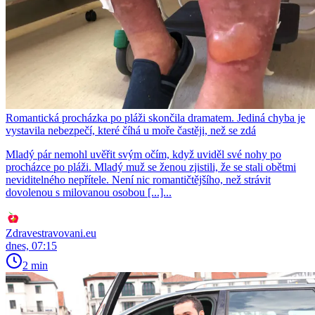
Romantická procházka po pláži skončila dramatem. Jediná chyba je
vystavila nebezpečí, které číhá u moře častěji, než se zdá
Mladý pár nemohl uvěřit svým očím, když uviděl své nohy po
procházce po pláži. Mladý muž se ženou zjistili, že se stali obětmi
neviditelného nepřítele. Není nic romantičtějšího, než strávit
dovolenou s milovanou osobou [...]...
Zdravestravovani.eu
dnes, 07:15
2 min