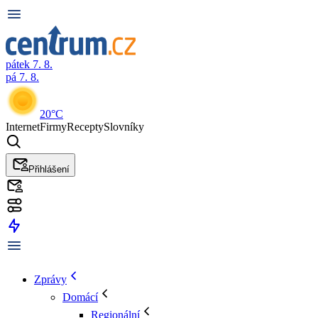
pátek 7. 8.
pá 7. 8.
20°C
Internet
Firmy
Recepty
Slovníky
Přihlášení
Zprávy
Domácí
Regionální