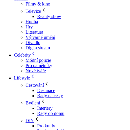
Filmy & kino
Televize
Reality show
Hudba
Hry
Literatura
Výtvarné umění
Divadlo
Digi a stream
Celebrity
Módní policie
Pro pamětníky
Nové tváře
Lifestyle
Cestování
Destinace
Rady na cesty
Bydlení
Interiery
Rady do domu
DIY
Pro kutily