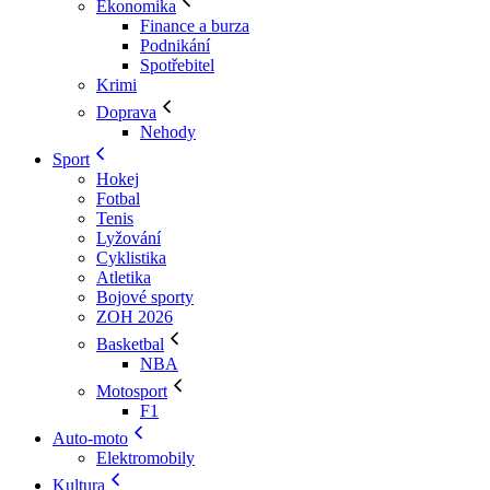
Ekonomika
Finance a burza
Podnikání
Spotřebitel
Krimi
Doprava
Nehody
Sport
Hokej
Fotbal
Tenis
Lyžování
Cyklistika
Atletika
Bojové sporty
ZOH 2026
Basketbal
NBA
Motosport
F1
Auto-moto
Elektromobily
Kultura