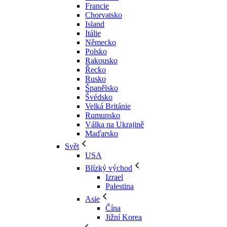
Francie
Chorvatsko
Island
Itálie
Německo
Polsko
Rakousko
Řecko
Rusko
Španělsko
Švédsko
Velká Británie
Rumunsko
Válka na Ukrajině
Maďarsko
Svět
USA
Blízký východ
Izrael
Palestina
Asie
Čína
Jižní Korea