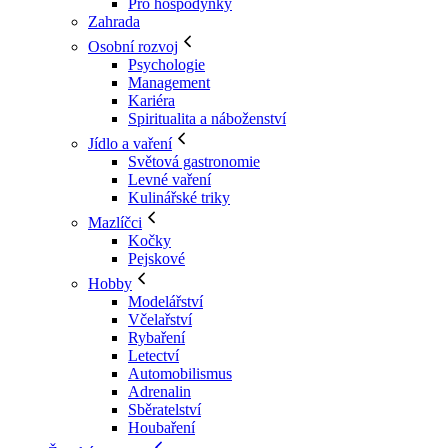
Pro hospodyňky
Zahrada
Osobní rozvoj
Psychologie
Management
Kariéra
Spiritualita a náboženství
Jídlo a vaření
Světová gastronomie
Levné vaření
Kulinářské triky
Mazlíčci
Kočky
Pejskové
Hobby
Modelářství
Včelařství
Rybaření
Letectví
Automobilismus
Adrenalin
Sběratelství
Houbaření