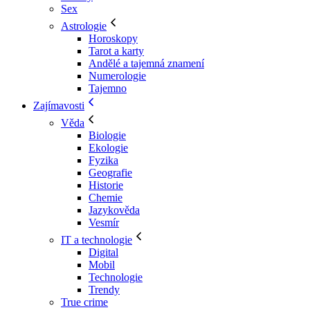
Sex
Astrologie
Horoskopy
Tarot a karty
Andělé a tajemná znamení
Numerologie
Tajemno
Zajímavosti
Věda
Biologie
Ekologie
Fyzika
Geografie
Historie
Chemie
Jazykověda
Vesmír
IT a technologie
Digital
Mobil
Technologie
Trendy
True crime