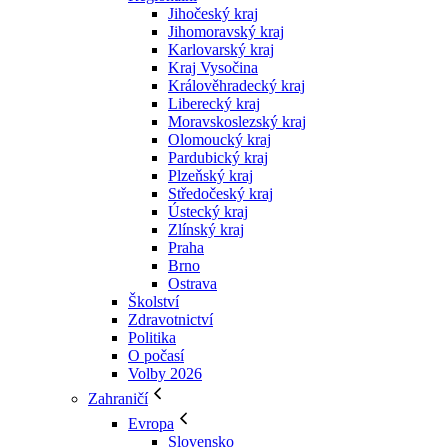
Jihočeský kraj
Jihomoravský kraj
Karlovarský kraj
Kraj Vysočina
Králověhradecký kraj
Liberecký kraj
Moravskoslezský kraj
Olomoucký kraj
Pardubický kraj
Plzeňský kraj
Středočeský kraj
Ústecký kraj
Zlínský kraj
Praha
Brno
Ostrava
Školství
Zdravotnictví
Politika
O počasí
Volby 2026
Zahraničí
Evropa
Slovensko