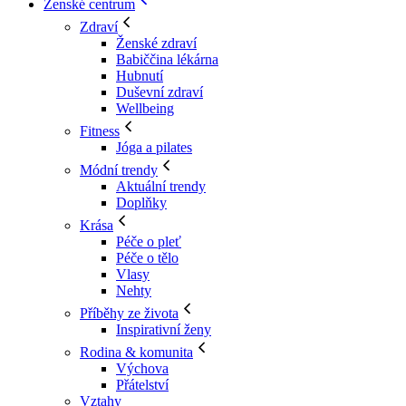
Ženské centrum
Zdraví
Ženské zdraví
Babiččina lékárna
Hubnutí
Duševní zdraví
Wellbeing
Fitness
Jóga a pilates
Módní trendy
Aktuální trendy
Doplňky
Krása
Péče o pleť
Péče o tělo
Vlasy
Nehty
Příběhy ze života
Inspirativní ženy
Rodina & komunita
Výchova
Přátelství
Vztahy