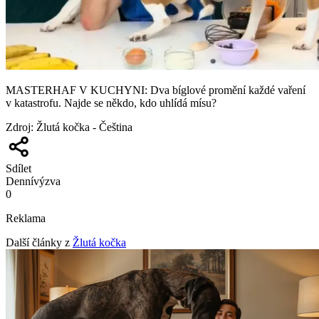
MASTERHAF V KUCHYNI: Dva bíglové promění každé vaření
v katastrofu. Najde se někdo, kdo uhlídá mísu?
Zdroj
:
Žlutá kočka - Čeština
Sdílet
Denní
výzva
0
Reklama
Další články z
Žlutá kočka