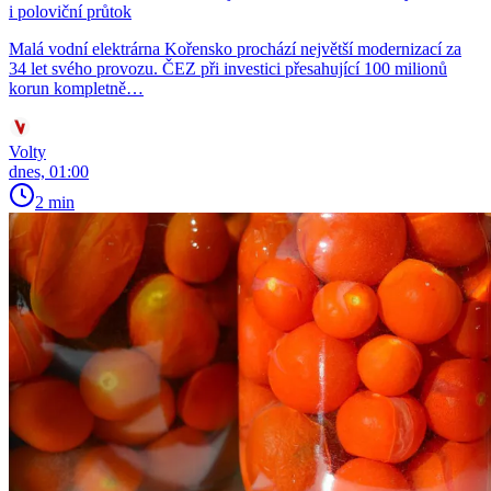
i poloviční průtok
Malá vodní elektrárna Kořensko prochází největší modernizací za
34 let svého provozu. ČEZ při investici přesahující 100 milionů
korun kompletně…
Volty
dnes, 01:00
2 min