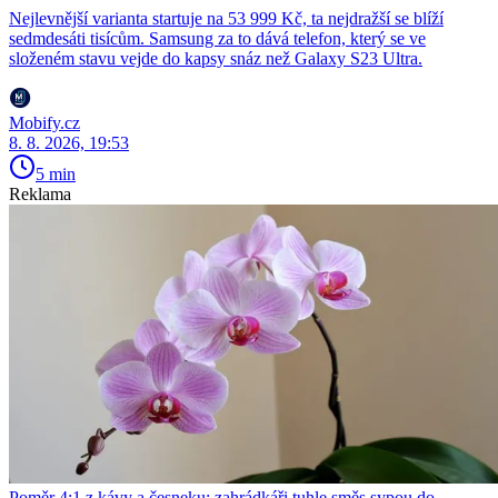
Nejlevnější varianta startuje na 53 999 Kč, ta nejdražší se blíží
sedmdesáti tisícům. Samsung za to dává telefon, který se ve
složeném stavu vejde do kapsy snáz než Galaxy S23 Ultra.
Mobify.cz
8. 8. 2026, 19:53
5 min
Reklama
Poměr 4:1 z kávy a česneku: zahrádkáři tuhle směs sypou do