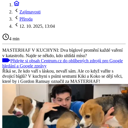
Zajímavosti
Příroda
12. 10. 2025, 13:04
4 min
MASTERHAF V KUCHYNI: Dva bíglové promění každé vaření
v katastrofu. Najde se někdo, kdo uhlídá mísu?
Přidejte si obsah Centrum.cz do oblíbených zdrojů pro Google
hledání a Google zprávy
Říká se, že kdo vaří s láskou, nevaří sám. Ale co když vaříte s
dvojicí bíglů? V kuchyni s psími sestrami Kiki a Koko se dějí věci,
které by i Gordon Ramsay označil za MASTERHAF!