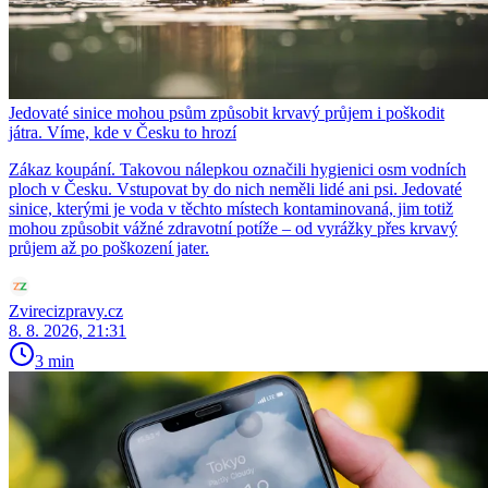
Jedovaté sinice mohou psům způsobit krvavý průjem i poškodit
játra. Víme, kde v Česku to hrozí
Zákaz koupání. Takovou nálepkou označili hygienici osm vodních
ploch v Česku. Vstupovat by do nich neměli lidé ani psi. Jedovaté
sinice, kterými je voda v těchto místech kontaminovaná, jim totiž
mohou způsobit vážné zdravotní potíže – od vyrážky přes krvavý
průjem až po poškození jater.
Zvirecizpravy.cz
8. 8. 2026, 21:31
3 min