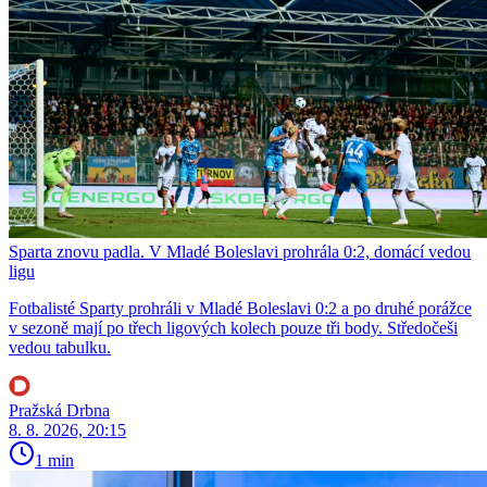
Sparta znovu padla. V Mladé Boleslavi prohrála 0:2, domácí vedou
ligu
Fotbalisté Sparty prohráli v Mladé Boleslavi 0:2 a po druhé porážce
v sezoně mají po třech ligových kolech pouze tři body. Středočeši
vedou tabulku.
Pražská Drbna
8. 8. 2026, 20:15
1 min