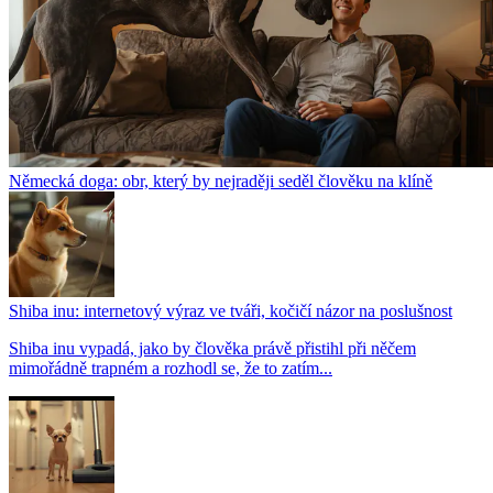
Německá doga: obr, který by nejraději seděl člověku na klíně
Shiba inu: internetový výraz ve tváři, kočičí názor na poslušnost
Shiba inu vypadá, jako by člověka právě přistihl při něčem
mimořádně trapném a rozhodl se, že to zatím...