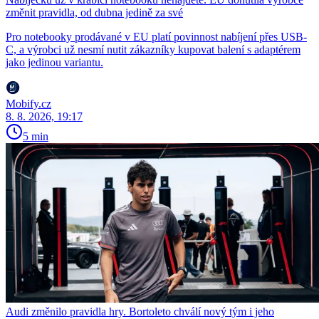
změnit pravidla, od dubna jedině za své
Pro notebooky prodávané v EU platí povinnost nabíjení přes USB-
C, a výrobci už nesmí nutit zákazníky kupovat balení s adaptérem
jako jedinou variantu.
Mobify.cz
8. 8. 2026, 19:17
5 min
Audi změnilo pravidla hry. Bortoleto chválí nový tým i jeho