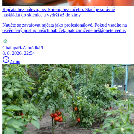
Rajčata bez nálevu, bez koření, bez ničeho. Stačí je správně
naskládat do sklenice a vydrží až do zimy
Naučte se zavařovat rajčata jako profesionálové. Pokud vsadíte na
osvědčený postup našich babiček, pak zaručeně nešlápnete vedle.
Chalupáři-Zahrádkáři
8. 8. 2026, 22:54
2 min