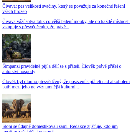
Čivava: pes velikosti svačiny, který se považuje za konečné řešení
všech hrozeb
Čivava váží sotva tolik co větší balení mouky, ale do každé místnosti
vstupuje s přesvědčením, že právě...
Šimpanzi pravidelně pijí a dělí se s přáteli. Člověk právě přišel o
autorství hospody
Člověk byl dlouho přesvědčený, že posezení s přáteli nad alkoholem
patří mezi jeho nejvýznamnější kulturní...
Sloni se údajně domestikovali sami. Redakce zjišťuje, kdo jim
mezitím začal dělat personál