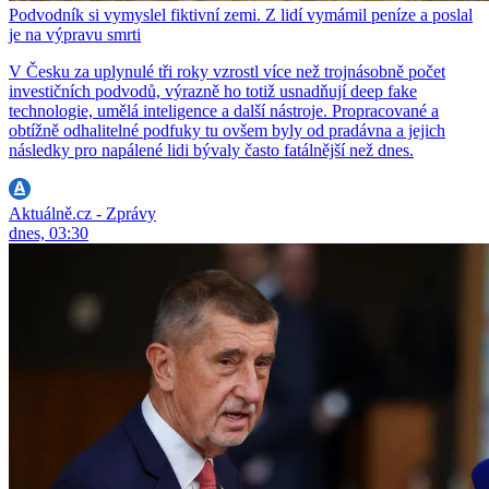
Podvodník si vymyslel fiktivní zemi. Z lidí vymámil peníze a poslal
je na výpravu smrti
V Česku za uplynulé tři roky vzrostl více než trojnásobně počet
investičních podvodů, výrazně ho totiž usnadňují deep fake
technologie, umělá inteligence a další nástroje. Propracované a
obtížně odhalitelné podfuky tu ovšem byly od pradávna a jejich
následky pro napálené lidi bývaly často fatálnější než dnes.
Aktuálně.cz - Zprávy
dnes, 03:30