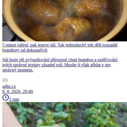
5 minut vaření, pak teprve sůl. Tak jednoduchý trik dělí rozpadlé
brambory od dokonalých
Sůl hraje při zvýrazňování přirozené chuti brambor a zajišťování
jejich správné textury zásadní roli. Musíte ji však přidat v ten
správný moment.
adbz.cz
8. 8. 2026, 20:40
2 min