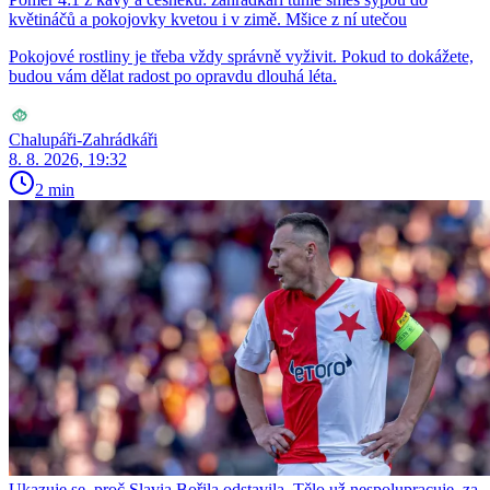
květináčů a pokojovky kvetou i v zimě. Mšice z ní utečou
Pokojové rostliny je třeba vždy správně vyživit. Pokud to dokážete,
budou vám dělat radost po opravdu dlouhá léta.
Chalupáři-Zahrádkáři
8. 8. 2026, 19:32
2 min
Ukazuje se, proč Slavia Bořila odstavila. Tělo už nespolupracuje, za