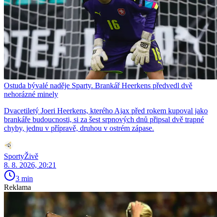
Ostuda bývalé naděje Sparty. Brankář Heerkens předvedl dvě
nehorázné minely
Dvacetiletý Joeri Heerkens, kterého Ajax před rokem kupoval jako
brankáře budoucnosti, si za šest srpnových dnů připsal dvě trapné
chyby, jednu v přípravě, druhou v ostrém zápase.
SportyŽivě
8. 8. 2026, 20:21
3 min
Reklama