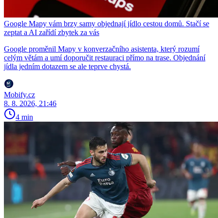
Google Mapy vám brzy samy objednají jídlo cestou domů. Stačí se
zeptat a AI zařídí zbytek za vás
Google proměnil Mapy v konverzačního asistenta, který rozumí
celým větám a umí doporučit restauraci přímo na trase. Objednání
jídla jedním dotazem se ale teprve chystá.
Mobify.cz
8. 8. 2026, 21:46
4 min