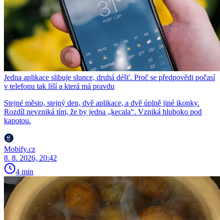
Jedna aplikace slibuje slunce, druhá déšť. Proč se předpovědi počasí
v telefonu tak liší a která má pravdu
Stejné město, stejný den, dvě aplikace, a dvě úplně jiné ikonky.
Rozdíl nevzniká tím, že by jedna „kecala“. Vzniká hluboko pod
kapotou.
Mobify.cz
8. 8. 2026, 20:42
4 min