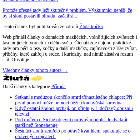
Protože přesně tady leží skutečný problém. Výzkumníci nepíší, že
by si sloni postavili ohradu, začali si...
Tento článek byl publikován ze zdrojů
Žlutá kočka
Web přináší články o domácích mazlíčcích, volně žijících zvířatech i
fascinujících tvorech z celého světa. Čtenáři zde najdou praktické
rady pro péči o psy, kočky a další mazlíčky, zajímavosti z říše zvířat,
příběhy, které zahřejí u srdce, i kuriozity, nad nimiž zůstává rozum
stát. Obsah je...
Všechny články tohoto autora →
Další články z kategorie
Příroda
Setkání s medúzou skončilo smrtí třináctiletého chlapce: Při
první pomoci může pomoci běžná kuchyňská surovina
Když ostatní žraloci prchají, on připluje. Lidožravý obr sní i
televizi
Pod mořem u Sicílie objevili podivný monolit. Je dvakrát
starší než Stonehenge
Šestnáct slonů zemřelo po otravě kyanidem, spekuluje se o
otrávených rajčatech