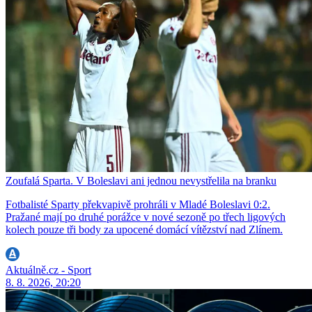
Zoufalá Sparta. V Boleslavi ani jednou nevystřelila na branku
Fotbalisté Sparty překvapivě prohráli v Mladé Boleslavi 0:2.
Pražané mají po druhé porážce v nové sezoně po třech ligových
kolech pouze tři body za upocené domácí vítězství nad Zlínem.
Aktuálně.cz - Sport
8. 8. 2026, 20:20