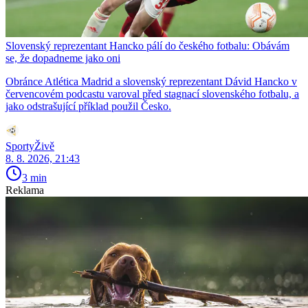
Slovenský reprezentant Hancko pálí do českého fotbalu: Obávám
se, že dopadneme jako oni
Obránce Atlética Madrid a slovenský reprezentant Dávid Hancko v
červencovém podcastu varoval před stagnací slovenského fotbalu, a
jako odstrašující příklad použil Česko.
SportyŽivě
8. 8. 2026, 21:43
3 min
Reklama