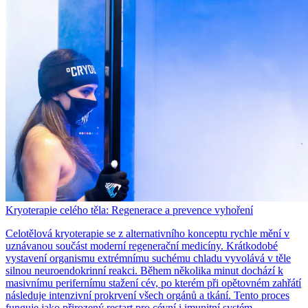
Kryoterapie celého těla: Regenerace a prevence vyhoření
Celotělová kryoterapie se z alternativního konceptu rychle mění v
uznávanou součást moderní regenerační medicíny. Krátkodobé
vystavení organismu extrémnímu suchému chladu vyvolává v těle
silnou neuroendokrinní reakci. Během několika minut dochází k
masivnímu perifernímu stažení cév, po kterém při opětovném zahřátí
následuje intenzivní prokrvení všech orgánů a tkání. Tento proces
funguje jako přirozený restart pro cévní i imunitní systém.