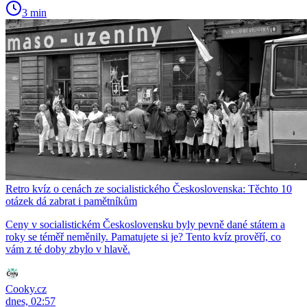
3 min
Retro kvíz o cenách ze socialistického Československa: Těchto 10
otázek dá zabrat i pamětníkům
Ceny v socialistickém Československu byly pevně dané státem a
roky se téměř neměnily. Pamatujete si je? Tento kvíz prověří, co
vám z té doby zbylo v hlavě.
Cooky.cz
dnes, 02:57