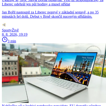
Liberec odehrál jen půl hodiny a musel střídat
Jan Bořil nastoupil za Liberec poprvé v základní sestavě, a po 35
minutách šel dolů. Debut v Brně skončil nuceným střídáním.
SportyŽivě
8. 8. 2026, 19:19
3 min
Nabíječku už v krabici notebooku nenajdete. EU donutila výrobce