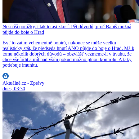
Nesnáší porážky, i tak to asi zkusí. Pět důvodů, proč Babiš možná
půjde do boje o Hrad
Byť to zatím vehementně popírá, nakonec se může vcelku
realisticky stát, že předseda hnutí ANO půjde do boje o Hrad. Má k
tomu několik dobrých důvodů – obzvlášť vezmeme-li v úvahu, že
chce vše řídit a mít nad vším pokud možno plnou kontrolu. A taky
potřebuje imunitu.
Aktuálně.cz - Zprávy
dnes, 03:30