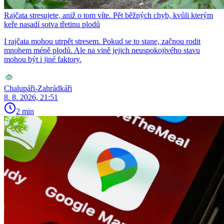
Rajčata stresujete, aniž o tom víte. Pět běžných chyb, kvůli kterým
keře nasadí sotva třetinu plodů
I rajčata mohou utrpět stresem. Pokud se to stane, začnou rodit
mnohem méně plodů. Ale na vině jejich neuspokojivého stavu
mohou být i jiné faktory.
Chalupáři-Zahrádkáři
8. 8. 2026, 21:51
2 min