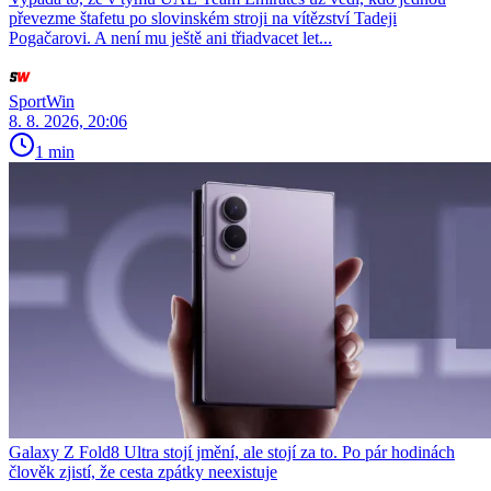
převezme štafetu po slovinském stroji na vítězství Tadeji
Pogačarovi. A není mu ještě ani třiadvacet let...
SportWin
8. 8. 2026, 20:06
1 min
Galaxy Z Fold8 Ultra stojí jmění, ale stojí za to. Po pár hodinách
člověk zjistí, že cesta zpátky neexistuje