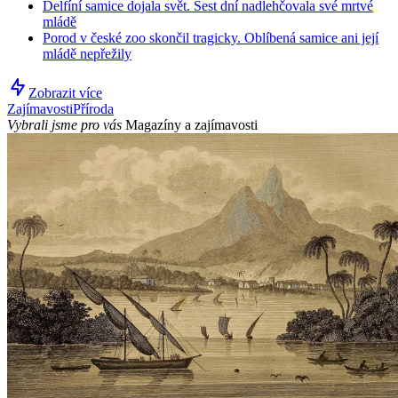
Delfíní samice dojala svět. Šest dní nadlehčovala své mrtvé
mládě
Porod v české zoo skončil tragicky. Oblíbená samice ani její
mládě nepřežily
Zobrazit více
Zajímavosti
Příroda
Vybrali jsme pro vás
Magazíny a zajímavosti