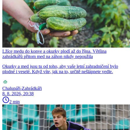
Lžíce medu do konve a okurky plodí až do října. Většina
zahrádkářů přitom med na záhon nikdy nepoužila
Okurky a med jsou tu od toho, aby vaše letní zahradničení bylo
plodné i veselé. Když víte, jak na to, určitě nešlápnete vedle.
Chalupáři-Zahrádkáři
8. 8. 2026, 20:38
2 min