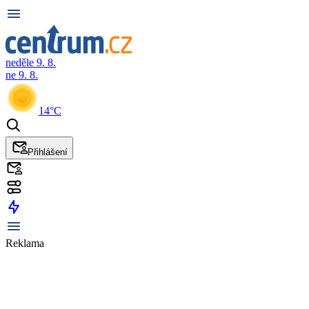
neděle 9. 8.
ne 9. 8.
14°C
Přihlášení
Reklama