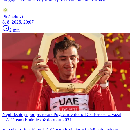
Plné zdraví
8. 8. 2026, 20:07
2 min
Nejdůležitější podpis roku? Pogačarův dědic Del Toro se zavázal
UAE Team Emirates až do roku 2031
Vypadá to, že v týmu UAE Team Emirates už vědí, kdo jednou