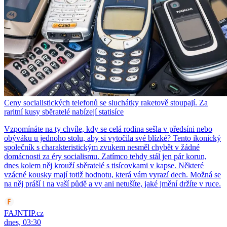
Ceny socialistických telefonů se sluchátky raketově stoupají. Za
raritní kusy sběratelé nabízejí statisíce
Vzpomínáte na ty chvíle, kdy se celá rodina sešla v předsíni nebo
obýváku u jednoho stolu, aby si vytočila své blízké? Tento ikonický
společník s charakteristickým zvukem nesměl chybět v žádné
domácnosti za éry socialismu. Zatímco tehdy stál jen pár korun,
dnes kolem něj krouží sběratelé s tisícovkami v kapse. Některé
vzácné kousky mají totiž hodnotu, která vám vyrazí dech. Možná se
na něj práší i na vaší půdě a vy ani netušíte, jaké jmění držíte v ruce.
FAJNTIP.cz
dnes, 03:30