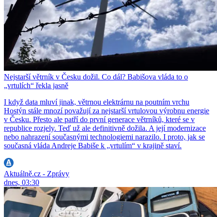
Nejstarší větrník v Česku dožil. Co dál? Babišova vláda to o
„vrtulích“ řekla jasně
I když data mluví jinak, větrnou elektrárnu na poutním vrchu
Hostýn stále mnozí považují za nejstarší vrtulovou výrobnu energie
v Česku. Přesto ale patří do první generace větrníků, které se v
republice rozjely. Teď už ale definitivně dožila. A její modernizace
nebo nahrazení současnými technologiemi narazilo. I proto, jak se
současná vláda Andreje Babiše k „vrtulím“ v krajině staví.
Aktuálně.cz - Zprávy
dnes, 03:30