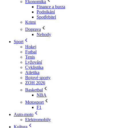
Ekonomika
Finance a burza
Podnikání
Spotřebitel
Krimi
Doprava
Nehody
Sport
Hokej
Fotbal
Tenis
Lyžování
Cyklistika
Atletika
Bojové sporty
ZOH 2026
Basketbal
NBA
Motosport
F1
Auto-moto
Elektromobily
Kultura