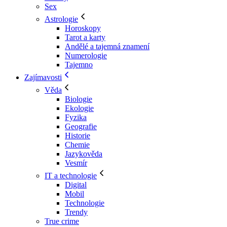
Sex
Astrologie
Horoskopy
Tarot a karty
Andělé a tajemná znamení
Numerologie
Tajemno
Zajímavosti
Věda
Biologie
Ekologie
Fyzika
Geografie
Historie
Chemie
Jazykověda
Vesmír
IT a technologie
Digital
Mobil
Technologie
Trendy
True crime