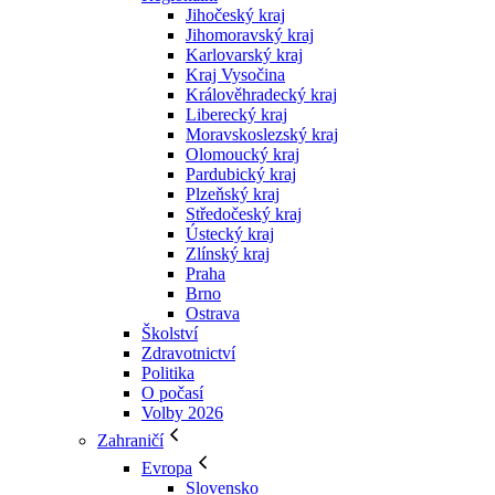
Jihočeský kraj
Jihomoravský kraj
Karlovarský kraj
Kraj Vysočina
Králověhradecký kraj
Liberecký kraj
Moravskoslezský kraj
Olomoucký kraj
Pardubický kraj
Plzeňský kraj
Středočeský kraj
Ústecký kraj
Zlínský kraj
Praha
Brno
Ostrava
Školství
Zdravotnictví
Politika
O počasí
Volby 2026
Zahraničí
Evropa
Slovensko