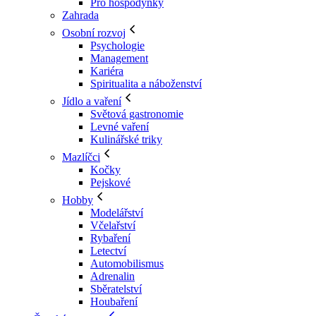
Pro hospodyňky
Zahrada
Osobní rozvoj
Psychologie
Management
Kariéra
Spiritualita a náboženství
Jídlo a vaření
Světová gastronomie
Levné vaření
Kulinářské triky
Mazlíčci
Kočky
Pejskové
Hobby
Modelářství
Včelařství
Rybaření
Letectví
Automobilismus
Adrenalin
Sběratelství
Houbaření