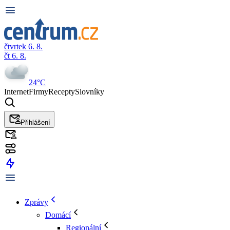
čtvrtek 6. 8.
čt 6. 8.
24°C
Internet
Firmy
Recepty
Slovníky
Přihlášení
Zprávy
Domácí
Regionální