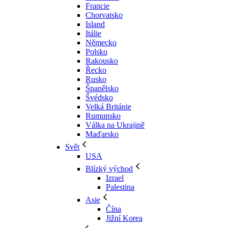
Francie
Chorvatsko
Island
Itálie
Německo
Polsko
Rakousko
Řecko
Rusko
Španělsko
Švédsko
Velká Británie
Rumunsko
Válka na Ukrajině
Maďarsko
Svět
USA
Blízký východ
Izrael
Palestina
Asie
Čína
Jižní Korea