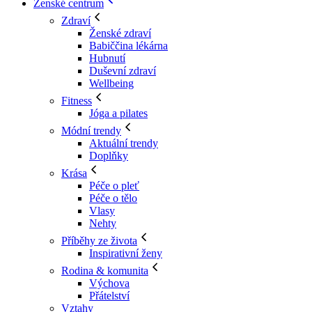
Ženské centrum
Zdraví
Ženské zdraví
Babiččina lékárna
Hubnutí
Duševní zdraví
Wellbeing
Fitness
Jóga a pilates
Módní trendy
Aktuální trendy
Doplňky
Krása
Péče o pleť
Péče o tělo
Vlasy
Nehty
Příběhy ze života
Inspirativní ženy
Rodina & komunita
Výchova
Přátelství
Vztahy