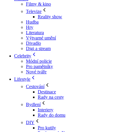
Filmy & kino
Televize
Reality show
Hudba
Hry
Literatura
Výtvarné umění
Divadlo
Digi a stream
Celebrity
Módní policie
Pro pamětníky
Nové tváře
Lifestyle
Cestování
Destinace
Rady na cesty
Bydlení
Interiery
Rady do domu
DIY
Pro kutily