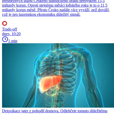
předběžných údajů Českého statistického úřadu přebytkem 15,5
miliardy korun. Oproti stejnému měsíci loňského roku je to o 11,5
miliardy korun méně. Přesto Česko nadále více vyváží, než dováží,
což je pro tuzemskou ekonomiku důležitý signál.
Trade-off
dnes, 10:20
1 min
Detoxikace jater z pohodlí domova. Odlehčete tomuto důležitému