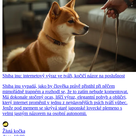
Shiba inu: internetový výraz ve tváři, kočičí názor na poslušnost
Shiba inu vypadá, jako by člověka právě přistihl při něčem
mimořádně trapném a rozhodl se, že to zatím nebude komentovat.
Má dokonale stočený ocas, liščí výraz, elegantní pohyb a obličej,
který internet proměnil v jednu z nejslavnějších psích tváří vůbec.
Jenže pod memem se skrývá staré japonské lovecké plemeno s
velmi jasným názorem na osobní autonomii.
Žlutá kočka