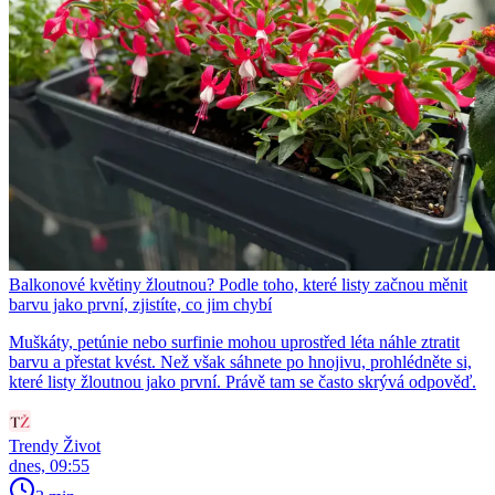
Balkonové květiny žloutnou? Podle toho, které listy začnou měnit
barvu jako první, zjistíte, co jim chybí
Muškáty, petúnie nebo surfinie mohou uprostřed léta náhle ztratit
barvu a přestat kvést. Než však sáhnete po hnojivu, prohlédněte si,
které listy žloutnou jako první. Právě tam se často skrývá odpověď.
Trendy Život
dnes, 09:55