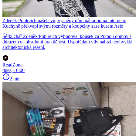
Zdeněk Pohlreich našel svůj vysněný dům náhodou na internetu.
Kuchyně překvapí svými rozměry a koupelny zase kusem Asie
Šéfkuchař Zdeněk Pohlreich vybudoval kousek za Prahou domov s
důrazem na absolutní praktičnost. Uspořádání vily nabízí neobvyklá
architektonická řešení.
ReadZone
dnes, 10:00
2 min