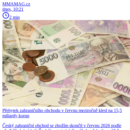
MMAMAG.cz
dnes, 10:21
2 min
Přebytek zahraničního obchodu v červnu meziročně klesl na 15,5
miliardy korun
Český zahraniční obchod se zbožím skončil v červnu 2026 podle