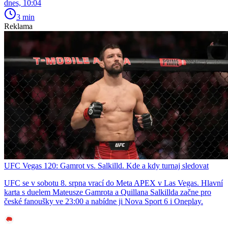
dnes, 10:04
3 min
Reklama
UFC Vegas 120: Gamrot vs. Salkilld. Kde a kdy turnaj sledovat
UFC se v sobotu 8. srpna vrací do Meta APEX v Las Vegas. Hlavní
karta s duelem Mateusze Gamrota a Quillana Salkillda začne pro
české fanoušky ve 23:00 a nabídne ji Nova Sport 6 i Oneplay.