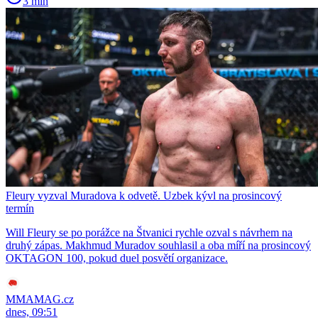
3 min
Fleury vyzval Muradova k odvetě. Uzbek kývl na prosincový
termín
Will Fleury se po porážce na Štvanici rychle ozval s návrhem na
druhý zápas. Makhmud Muradov souhlasil a oba míří na prosincový
OKTAGON 100, pokud duel posvětí organizace.
MMAMAG.cz
dnes, 09:51