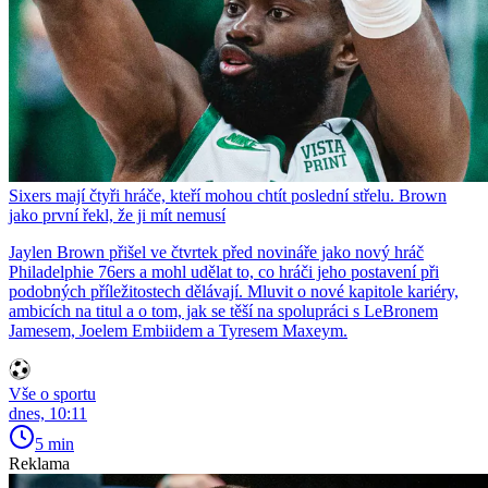
Sixers mají čtyři hráče, kteří mohou chtít poslední střelu. Brown
jako první řekl, že ji mít nemusí
Jaylen Brown přišel ve čtvrtek před novináře jako nový hráč
Philadelphie 76ers a mohl udělat to, co hráči jeho postavení při
podobných příležitostech dělávají. Mluvit o nové kapitole kariéry,
ambicích na titul a o tom, jak se těší na spolupráci s LeBronem
Jamesem, Joelem Embiidem a Tyresem Maxeym.
Vše o sportu
dnes, 10:11
5 min
Reklama