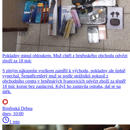
Pokladny minul obloukem. Muž chtěl z brněnského obchodu odvézt
zboží za 18 tisíc
S plným nákupním vozíkem zamířil k východu, pokladny ale úplně
vynechal. Šestatřicetiletý muž se podle strážníků pokusil z
obchodního centra v brněnských Ivanovicích odvézt zboží za téměř
18 tisíc korun bez zaplacení. Když ho zastavila ostraha, dal se na
útěk.
Brněnská Drbna
dnes, 10:00
1 min