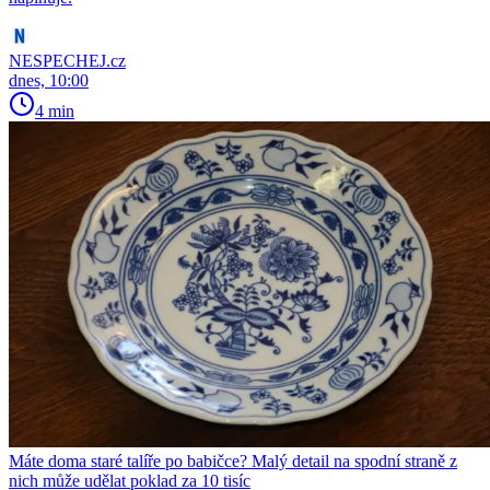
NESPECHEJ.cz
dnes, 10:00
4 min
Máte doma staré talíře po babičce? Malý detail na spodní straně z
nich může udělat poklad za 10 tisíc