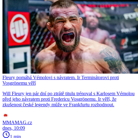
Fleury pomáhá Vémolovi s návratem. Ir Terminátorovi proti
Vosgrönemu věří
Will Fleury jen pár dní po ztrátě titulu trénoval s Karlosem Vémolou
před jeho návratem proti Fredericu Vosgrönemu. Ir věří, že
zkušenost české legendy může ve Frankfurtu rozhodnout.
MMAMAG.cz
dnes, 10:09
1 min