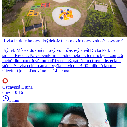
Rivka Park je hotový. Frýdek-Místek otevře nový volnočasový areál
Frýdek-Místek dokončil nový volnočasový areál Rivka Park na
sídlišti Riviéra. Návštěvníkům nabídne několik tematických zón, 26
metrů dlouhou dřevěnou loď i více než patnáctimetrovou lezeckou
stěnu. Stavba celého areálu vyšla na více než 60 milionů korun.
Otevření je naplánováno na 14. srpna.
Ostravská Drbna
dnes, 10:16
1 min