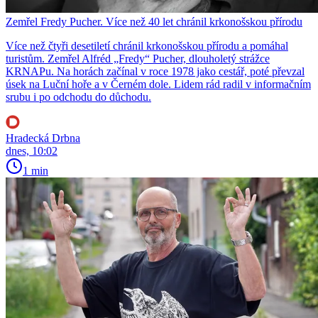
Zemřel Fredy Pucher. Více než 40 let chránil krkonošskou přírodu
Více než čtyři desetiletí chránil krkonošskou přírodu a pomáhal
turistům. Zemřel Alfréd „Fredy“ Pucher, dlouholetý strážce
KRNAPu. Na horách začínal v roce 1978 jako cestář, poté převzal
úsek na Luční hoře a v Černém dole. Lidem rád radil v informačním
srubu i po odchodu do důchodu.
Hradecká Drbna
dnes, 10:02
1 min