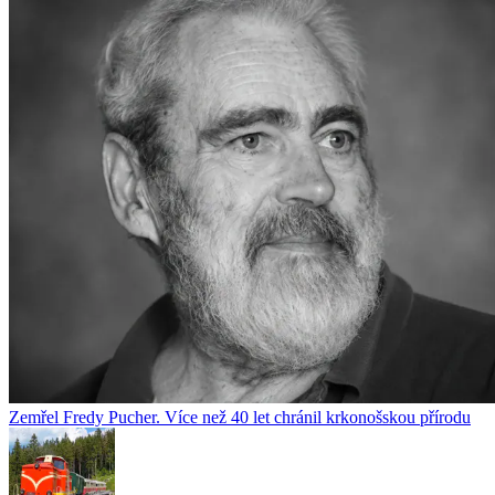
Zemřel Fredy Pucher. Více než 40 let chránil krkonošskou přírodu