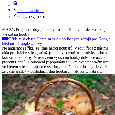
Hradecká Drbna
9. 8. 2025, 16:10
MAPA: Propršené dny pomohly, rostou. Kam v hradeckém kraji
vyrazit na houby?
Přidejte si obsah Centrum.cz do oblíbených zdrojů pro Google
hledání a Google zprávy
Ne nadarmo se říká, že jsme národ houbařů. Vždyť řada z nás má
ráda procházky v lese, ať už jen tak, v sezoně na borůvky nebo s
košíkem na houby. V naší zemi vyráží na houby dokonce až 70
procent Čechů. Houbaření je populární i v Královéhradeckém kraji,
ve kterém v lesích najdeme všechny tradiční jedlé houby. Je vidět,
že časté srážky v posledních dnů houbařům takříkajíc nahrály.