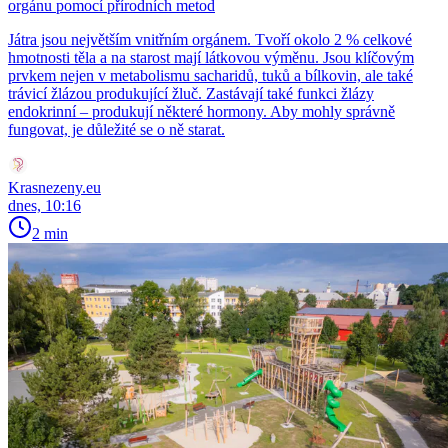
orgánu pomocí přírodních metod
Játra jsou největším vnitřním orgánem. Tvoří okolo 2 % celkové
hmotnosti těla a na starost mají látkovou výměnu. Jsou klíčovým
prvkem nejen v metabolismu sacharidů, tuků a bílkovin, ale také
trávicí žlázou produkující žluč. Zastávají také funkci žlázy
endokrinní – produkují některé hormony. Aby mohly správně
fungovat, je důležité se o ně starat.
Krasnezeny.eu
dnes, 10:16
2 min