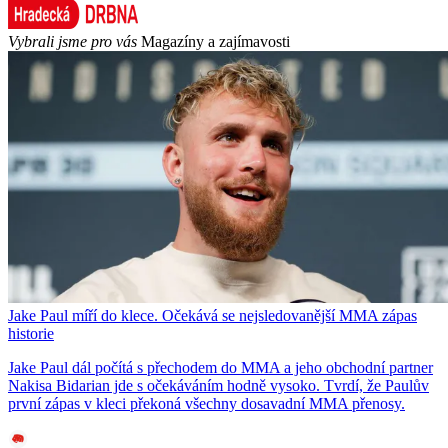
Vybrali jsme pro vás
Magazíny a zajímavosti
Jake Paul míří do klece. Očekává se nejsledovanější MMA zápas
historie
Jake Paul dál počítá s přechodem do MMA a jeho obchodní partner
Nakisa Bidarian jde s očekáváním hodně vysoko. Tvrdí, že Paulův
první zápas v kleci překoná všechny dosavadní MMA přenosy.