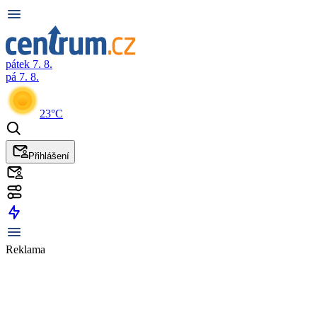
pátek 7. 8.
pá 7. 8.
23°C
Přihlášení
Reklama