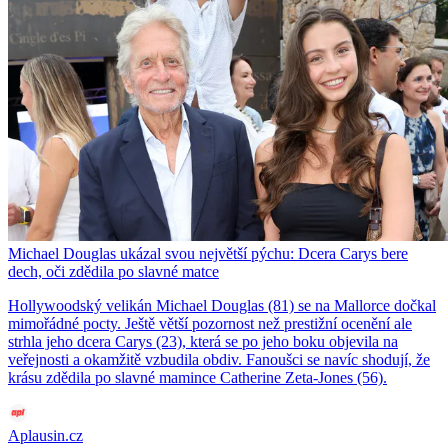
Michael Douglas ukázal svou největší pýchu: Dcera Carys bere
dech, oči zdědila po slavné matce
Hollywoodský velikán Michael Douglas (81) se na Mallorce dočkal
mimořádné pocty. Ještě větší pozornost než prestižní ocenění ale
strhla jeho dcera Carys (23), která se po jeho boku objevila na
veřejnosti a okamžitě vzbudila obdiv. Fanoušci se navíc shodují, že
krásu zdědila po slavné mamince Catherine Zeta-Jones (56).
Aplausin.cz