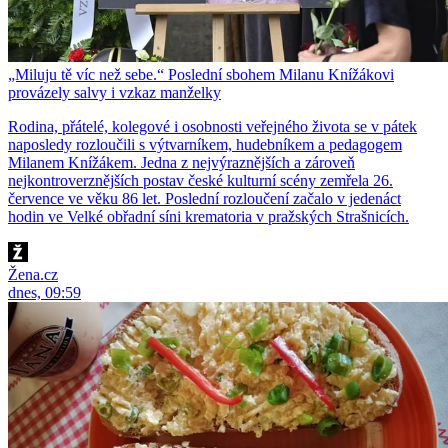
„Miluju tě víc než sebe.“ Poslední sbohem Milanu Knížákovi
provázely salvy i vzkaz manželky
Rodina, přátelé, kolegové i osobnosti veřejného života se v pátek
naposledy rozloučili s výtvarníkem, hudebníkem a pedagogem
Milanem Knížákem. Jedna z nejvýraznějších a zároveň
nejkontroverznějších postav české kulturní scény zemřela 26.
července ve věku 86 let. Poslední rozloučení začalo v jedenáct
hodin ve Velké obřadní síni krematoria v pražských Strašnicích.
Žena.cz
dnes, 09:59