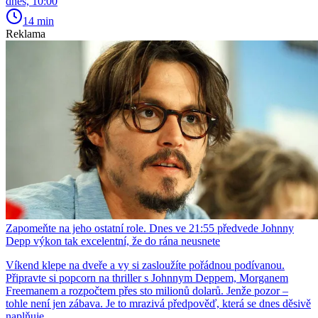
dnes, 10:00
14 min
Reklama
Zapomeňte na jeho ostatní role. Dnes ve 21:55 předvede Johnny
Depp výkon tak excelentní, že do rána neusnete
Víkend klepe na dveře a vy si zasloužíte pořádnou podívanou.
Připravte si popcorn na thriller s Johnnym Deppem, Morganem
Freemanem a rozpočtem přes sto milionů dolarů. Jenže pozor –
tohle není jen zábava. Je to mrazivá předpověď, která se dnes děsivě
naplňuje.