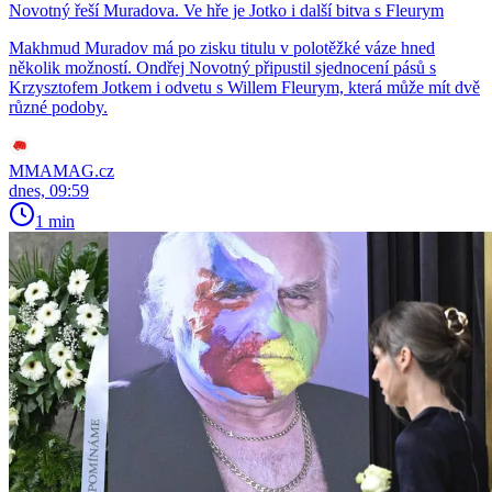
Novotný řeší Muradova. Ve hře je Jotko i další bitva s Fleurym
Makhmud Muradov má po zisku titulu v polotěžké váze hned
několik možností. Ondřej Novotný připustil sjednocení pásů s
Krzysztofem Jotkem i odvetu s Willem Fleurym, která může mít dvě
různé podoby.
MMAMAG.cz
dnes, 09:59
1 min