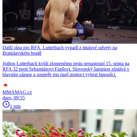
Další rána pro RFA. Lutterbach vypadl z titulové odvety na
Bratislavském hradě
Joilton Lutterbach kvůli zlomenému prstu nenastoupí 15. srpna na
RFA 32 proti Sebastiánovi Fapšovi. Slovenský šampion zůstává v
hlavním zápase a soupeře mu mají pomoci vybrat fanoušci.
MMAMAG.cz
dnes, 09:55
1 min