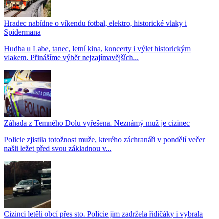
Hradec nabídne o víkendu fotbal, elektro, historické vlaky i
Spidermana
Hudba u Labe, tanec, letní kina, koncerty i výlet historickým
vlakem. Přinášíme výběr nejzajímavějších...
Záhada z Temného Dolu vyřešena. Neznámý muž je cizinec
Policie zjistila totožnost muže, kterého záchranáři v pondělí večer
našli ležet před svou základnou v...
Cizinci letěli obcí přes sto. Policie jim zadržela řidičáky i vybrala