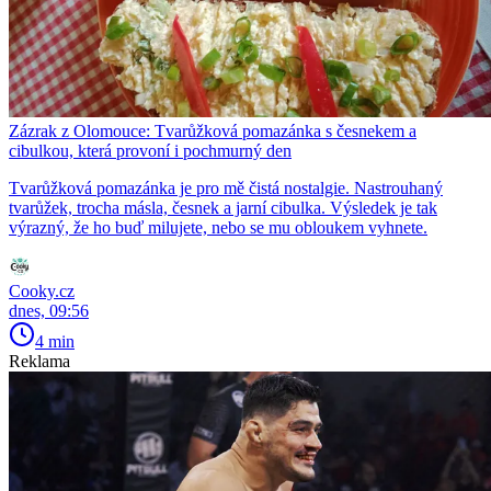
Zázrak z Olomouce: Tvarůžková pomazánka s česnekem a
cibulkou, která provoní i pochmurný den
Tvarůžková pomazánka je pro mě čistá nostalgie. Nastrouhaný
tvarůžek, trocha másla, česnek a jarní cibulka. Výsledek je tak
výrazný, že ho buď milujete, nebo se mu obloukem vyhnete.
Cooky.cz
dnes, 09:56
4 min
Reklama