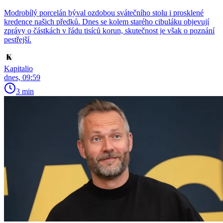
Modrobílý porcelán býval ozdobou svátečního stolu i prosklené
kredence našich předků. Dnes se kolem starého cibuláku objevují
zprávy o částkách v řádu tisíců korun, skutečnost je však o poznání
pestřejší.
Kapitalio
dnes, 09:59
3 min