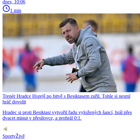
dnes, 10:06
1 min
Trenér Hradce Horejš po bitvě s Besiktasem zuřil. Tohle si nesmí
hráč dovolit
Hradec si proti Besiktasi vytvořil řadu vyložených šancí, hrál přes
dvacet minut v přesilovce, a prohrál 0:1.
SportyŽivě