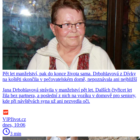
Pět let manželství, pak do konce života sama. Drbohlavová z Dívky
na koštěti skončila v pečovatelském domě, nepoznávala ani nejbližší
Jana Drbohlavová strávila v manželství pět let. Dalších čtyřicet let
žila bez partnera, a poslední z nich na vozíku v domově pro seniory,
kde při návštěvách syna už ani nezvedla oči.
VIPživot.cz
dnes, 10:06
3 min