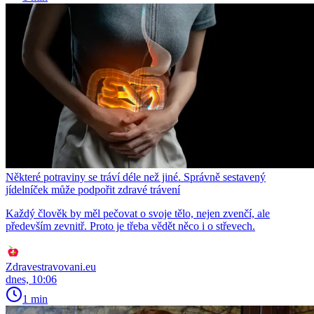
Některé potraviny se tráví déle než jiné. Správně sestavený
jídelníček může podpořit zdravé trávení
Každý člověk by měl pečovat o svoje tělo, nejen zvenčí, ale
především zevnitř. Proto je třeba vědět něco i o střevech.
Zdravestravovani.eu
dnes, 10:06
1 min