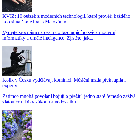
KVÍZ: 10 otázek z moderních technologií, které prověří každého,
kdo si na škole hrál s Malováním
Vydejte se s námi na cestu do fascinujícího světa moderní
informatiky a umělé inteligence. Zjistěte, jak...
Kolik v Česku vydělávají kominíci. Měsíční mzda překvapila i
experty
Zatímco mnohá povolání bojují o přežití, jedno staré řemeslo zažívá
zlatou éru. Díky zákonu a nedostatku...