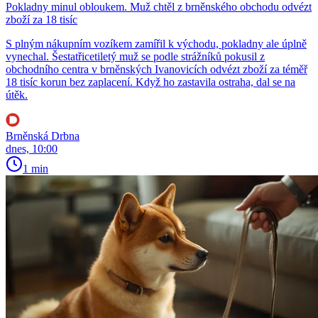
Pokladny minul obloukem. Muž chtěl z brněnského obchodu odvézt
zboží za 18 tisíc
S plným nákupním vozíkem zamířil k východu, pokladny ale úplně
vynechal. Šestatřicetiletý muž se podle strážníků pokusil z
obchodního centra v brněnských Ivanovicích odvézt zboží za téměř
18 tisíc korun bez zaplacení. Když ho zastavila ostraha, dal se na
útěk.
Brněnská Drbna
dnes, 10:00
1 min