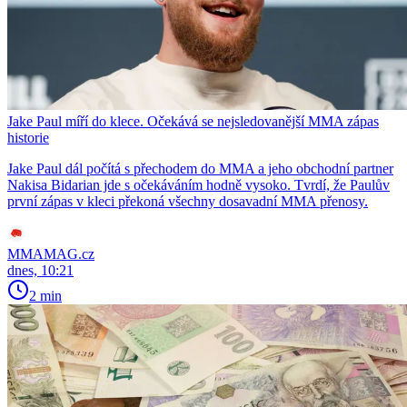
Jake Paul míří do klece. Očekává se nejsledovanější MMA zápas
historie
Jake Paul dál počítá s přechodem do MMA a jeho obchodní partner
Nakisa Bidarian jde s očekáváním hodně vysoko. Tvrdí, že Paulův
první zápas v kleci překoná všechny dosavadní MMA přenosy.
MMAMAG.cz
dnes, 10:21
2 min