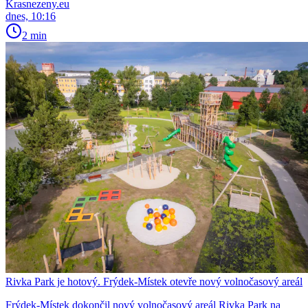
Krasnezeny.eu
dnes, 10:16
2 min
Rivka Park je hotový. Frýdek-Místek otevře nový volnočasový areál
Frýdek-Místek dokončil nový volnočasový areál Rivka Park na