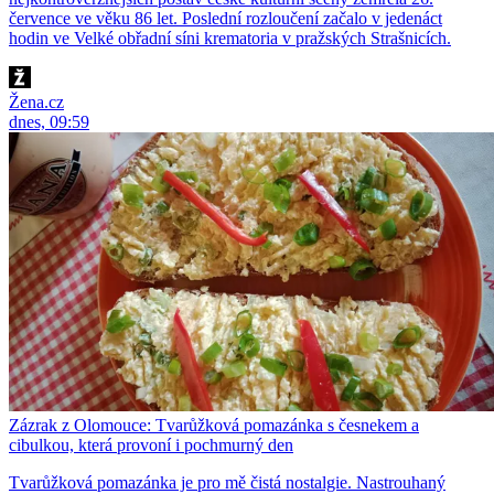
července ve věku 86 let. Poslední rozloučení začalo v jedenáct
hodin ve Velké obřadní síni krematoria v pražských Strašnicích.
Žena.cz
dnes, 09:59
Zázrak z Olomouce: Tvarůžková pomazánka s česnekem a
cibulkou, která provoní i pochmurný den
Tvarůžková pomazánka je pro mě čistá nostalgie. Nastrouhaný