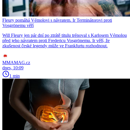
Fleury pomáhá Vémolovi s návratem. Ir Terminátorovi proti
Vosgrönemu věří
Will Fleury jen pár dní po ztrátě titulu trénoval s Karlosem Vémolou
před jeho návratem proti Fredericu Vosgrönemu. Ir věří, že
zkušenost české legendy může ve Frankfurtu rozhodnout.
MMAMAG.cz
dnes, 10:09
1 min