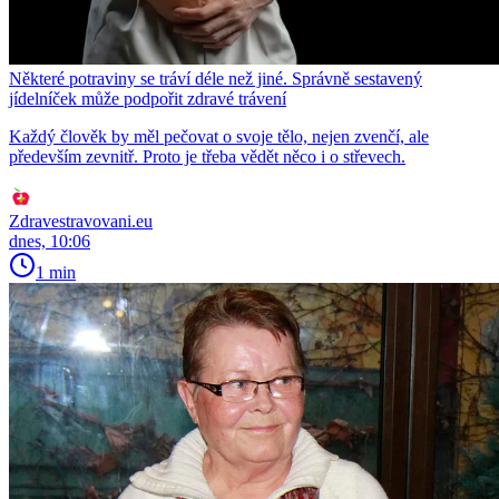
Některé potraviny se tráví déle než jiné. Správně sestavený
jídelníček může podpořit zdravé trávení
Každý člověk by měl pečovat o svoje tělo, nejen zvenčí, ale
především zevnitř. Proto je třeba vědět něco i o střevech.
Zdravestravovani.eu
dnes, 10:06
1 min