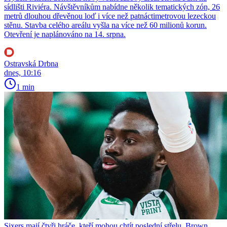
sídlišti Riviéra. Návštěvníkům nabídne několik tematických zón, 26
metrů dlouhou dřevěnou loď i více než patnáctimetrovou lezeckou
stěnu. Stavba celého areálu vyšla na více než 60 milionů korun.
Otevření je naplánováno na 14. srpna.
Ostravská Drbna
dnes, 10:16
1 min
Sixers mají čtyři hráče, kteří mohou chtít poslední střelu. Brown