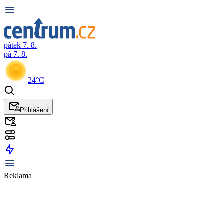
pátek 7. 8.
pá 7. 8.
24°C
Přihlášení
Reklama