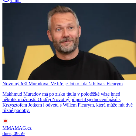
3 min
Novotný řeší Muradova. Ve hře je Jotko i další bitva s Fleurym
Makhmud Muradov má po zisku titulu v polotěžké váze hned
několik možností. Ondřej Novotný připustil sjednocení pásů s
Krzysztofem Jotkem i odvetu s Willem Fleurym, která může mít dvě
různé podoby.
MMAMAG.cz
dnes, 09:59