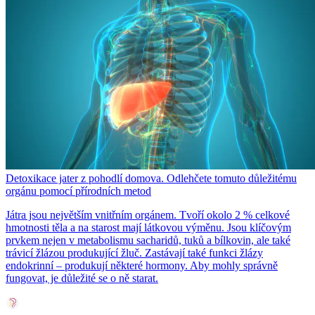
Detoxikace jater z pohodlí domova. Odlehčete tomuto důležitému
orgánu pomocí přírodních metod
Játra jsou největším vnitřním orgánem. Tvoří okolo 2 % celkové
hmotnosti těla a na starost mají látkovou výměnu. Jsou klíčovým
prvkem nejen v metabolismu sacharidů, tuků a bílkovin, ale také
trávicí žlázou produkující žluč. Zastávají také funkci žlázy
endokrinní – produkují některé hormony. Aby mohly správně
fungovat, je důležité se o ně starat.