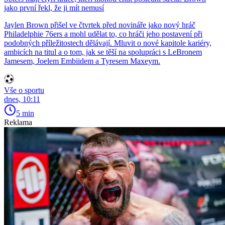
jako první řekl, že ji mít nemusí
Jaylen Brown přišel ve čtvrtek před novináře jako nový hráč
Philadelphie 76ers a mohl udělat to, co hráči jeho postavení při
podobných příležitostech dělávají. Mluvit o nové kapitole kariéry,
ambicích na titul a o tom, jak se těší na spolupráci s LeBronem
Jamesem, Joelem Embiidem a Tyresem Maxeym.
Vše o sportu
dnes, 10:11
5 min
Reklama