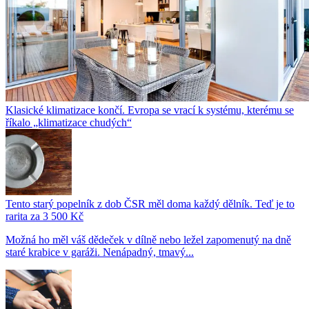
Klasické klimatizace končí. Evropa se vrací k systému, kterému se
říkalo „klimatizace chudých“
Tento starý popelník z dob ČSR měl doma každý dělník. Teď je to
rarita za 3 500 Kč
Možná ho měl váš dědeček v dílně nebo ležel zapomenutý na dně
staré krabice v garáži. Nenápadný, tmavý...