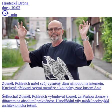
Hradecká Drbna
dnes, 10:02
1 min
Zdeněk Pohlreich našel svůj vysněný dům náhodou na internetu.
Kuchyně překvapí svými rozměry a koupelny zase kusem Asie
Šéfkuchař Zdeněk Pohlreich vybudoval kousek za Prahou domov s
důrazem na absolutní praktičnost. Uspořádání vily nabízí neobvyklá
architektonická řešení.