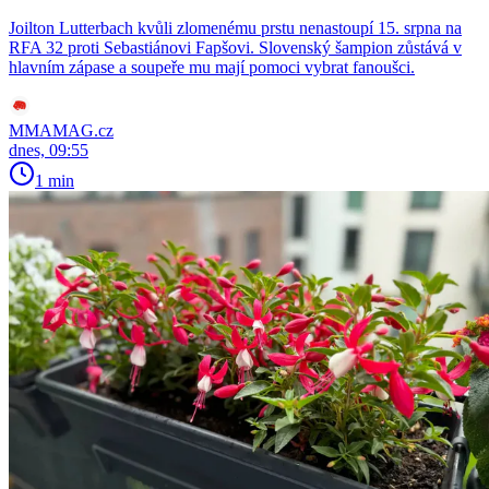
Joilton Lutterbach kvůli zlomenému prstu nenastoupí 15. srpna na
RFA 32 proti Sebastiánovi Fapšovi. Slovenský šampion zůstává v
hlavním zápase a soupeře mu mají pomoci vybrat fanoušci.
MMAMAG.cz
dnes, 09:55
1 min