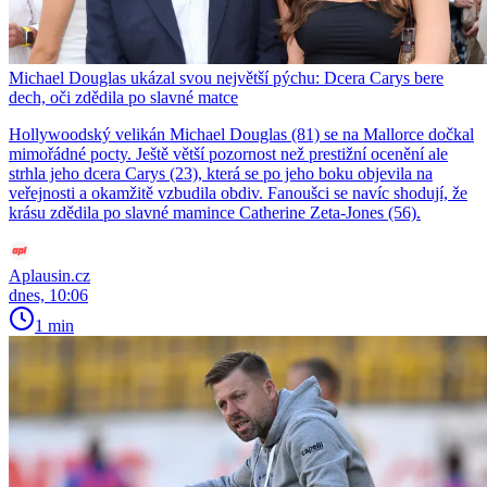
Michael Douglas ukázal svou největší pýchu: Dcera Carys bere
dech, oči zdědila po slavné matce
Hollywoodský velikán Michael Douglas (81) se na Mallorce dočkal
mimořádné pocty. Ještě větší pozornost než prestižní ocenění ale
strhla jeho dcera Carys (23), která se po jeho boku objevila na
veřejnosti a okamžitě vzbudila obdiv. Fanoušci se navíc shodují, že
krásu zdědila po slavné mamince Catherine Zeta-Jones (56).
Aplausin.cz
dnes, 10:06
1 min