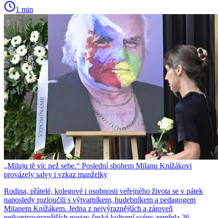
1 min
„Miluju tě víc než sebe.“ Poslední sbohem Milanu Knížákovi
provázely salvy i vzkaz manželky
Rodina, přátelé, kolegové i osobnosti veřejného života se v pátek
naposledy rozloučili s výtvarníkem, hudebníkem a pedagogem
Milanem Knížákem. Jedna z nejvýraznějších a zároveň
nejkontroverznějších postav české kulturní scény zemřela 26.