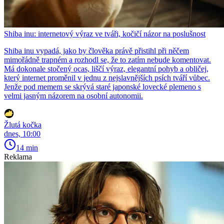
Shiba inu: internetový výraz ve tváři, kočičí názor na poslušnost
Shiba inu vypadá, jako by člověka právě přistihl při něčem
mimořádně trapném a rozhodl se, že to zatím nebude komentovat.
Má dokonale stočený ocas, liščí výraz, elegantní pohyb a obličej,
který internet proměnil v jednu z nejslavnějších psích tváří vůbec.
Jenže pod memem se skrývá staré japonské lovecké plemeno s
velmi jasným názorem na osobní autonomii.
Žlutá kočka
dnes, 10:00
14 min
Reklama