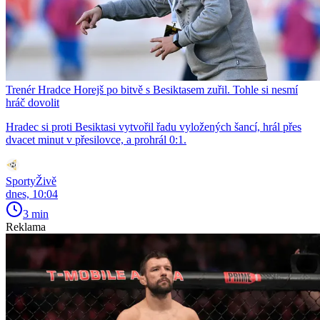
Trenér Hradce Horejš po bitvě s Besiktasem zuřil. Tohle si nesmí
hráč dovolit
Hradec si proti Besiktasi vytvořil řadu vyložených šancí, hrál přes
dvacet minut v přesilovce, a prohrál 0:1.
SportyŽivě
dnes, 10:04
3 min
Reklama