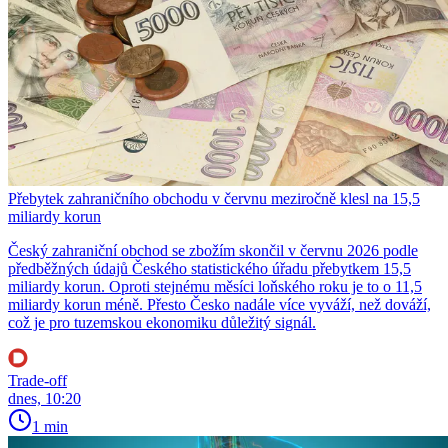
Přebytek zahraničního obchodu v červnu meziročně klesl na 15,5
miliardy korun
Český zahraniční obchod se zbožím skončil v červnu 2026 podle
předběžných údajů Českého statistického úřadu přebytkem 15,5
miliardy korun. Oproti stejnému měsíci loňského roku je to o 11,5
miliardy korun méně. Přesto Česko nadále více vyváží, než dováží,
což je pro tuzemskou ekonomiku důležitý signál.
Trade-off
dnes, 10:20
1 min