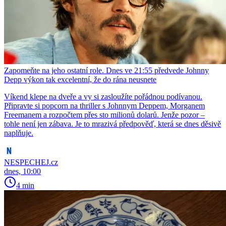
Zapomeňte na jeho ostatní role. Dnes ve 21:55 předvede Johnny
Depp výkon tak excelentní, že do rána neusnete
Víkend klepe na dveře a vy si zasloužíte pořádnou podívanou.
Připravte si popcorn na thriller s Johnnym Deppem, Morganem
Freemanem a rozpočtem přes sto milionů dolarů. Jenže pozor –
tohle není jen zábava. Je to mrazivá předpověď, která se dnes děsivě
naplňuje.
NESPECHEJ.cz
dnes, 10:00
4 min