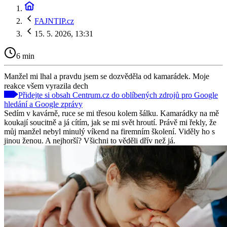
FAJNTIP.cz
15. 5. 2026, 13:31
6 min
Manžel mi lhal a pravdu jsem se dozvěděla od kamarádek. Moje
reakce všem vyrazila dech
Přidejte si obsah Centrum.cz do oblíbených zdrojů pro Google
hledání a Google zprávy
Sedím v kavárně, ruce se mi třesou kolem šálku. Kamarádky na mě
koukají soucitně a já cítím, jak se mi svět hroutí. Právě mi řekly, že
můj manžel nebyl minulý víkend na firemním školení. Viděly ho s
jinou ženou. A nejhorší? Všichni to věděli dřív než já.