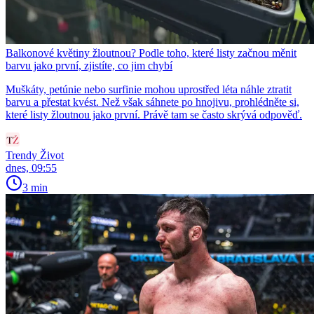
Balkonové květiny žloutnou? Podle toho, které listy začnou měnit
barvu jako první, zjistíte, co jim chybí
Muškáty, petúnie nebo surfinie mohou uprostřed léta náhle ztratit
barvu a přestat kvést. Než však sáhnete po hnojivu, prohlédněte si,
které listy žloutnou jako první. Právě tam se často skrývá odpověď.
Trendy Život
dnes, 09:55
3 min