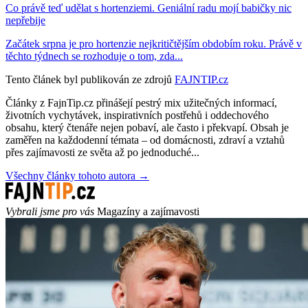
Co právě teď udělat s hortenziemi. Geniální radu mojí babičky nic
nepřebije
Začátek srpna je pro hortenzie nejkritičtějším obdobím roku. Právě v
těchto týdnech se rozhoduje o tom, zda...
Tento článek byl publikován ze zdrojů
FAJNTIP.cz
Články z FajnTip.cz přinášejí pestrý mix užitečných informací,
životních vychytávek, inspirativních postřehů i oddechového
obsahu, který čtenáře nejen pobaví, ale často i překvapí. Obsah je
zaměřen na každodenní témata – od domácnosti, zdraví a vztahů
přes zajímavosti ze světa až po jednoduché...
Všechny články tohoto autora →
Vybrali jsme pro vás
Magazíny a zajímavosti