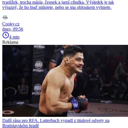
tvarůžek, trocha másla, česnek a jarní cibulka. Výsledek je tak
výrazný, že ho buď milujete, nebo se mu obloukem vyhnete.
Cooky.cz
dnes, 09:56
4 min
Reklama
Další rána pro RFA. Lutterbach vypadl z titulové odvety na
Bratislavském hradě