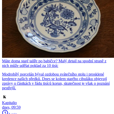
Máte doma staré talíře po babičce? Malý detail na spodní straně z
nich může udělat poklad za 10 tisíc
Modrobílý porcelán býval ozdobou svátečního stolu i prosklené
kredence našich předků. Dnes se kolem starého cibuláku objevují
zprávy o částkách v řádu tisíců korun, skutečnost je však o poznání
pestřejší.
Kapitalio
dnes, 09:59