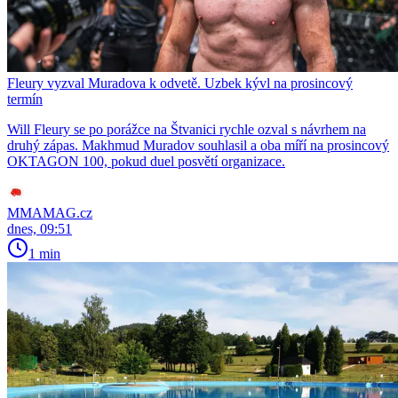
Fleury vyzval Muradova k odvetě. Uzbek kývl na prosincový
termín
Will Fleury se po porážce na Štvanici rychle ozval s návrhem na
druhý zápas. Makhmud Muradov souhlasil a oba míří na prosincový
OKTAGON 100, pokud duel posvětí organizace.
MMAMAG.cz
dnes, 09:51
1 min