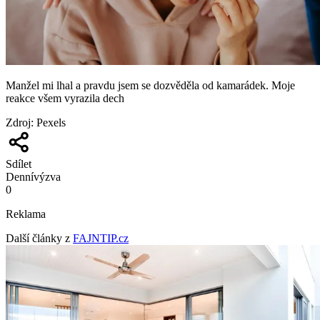
Manžel mi lhal a pravdu jsem se dozvěděla od kamarádek. Moje
reakce všem vyrazila dech
Zdroj
:
Pexels
Sdílet
Denní
výzva
0
Reklama
Další články z
FAJNTIP.cz