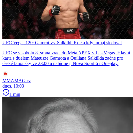
UFC Vegas 120: Gamrot vs. Salkilld. Kde a kdy turnaj sledovat
UFC se v sobotu 8. srpna vrací do Meta APEX v Las Vegas. Hlavní
karta s duelem Mateusze Gamrota a Quillana Salkillda začne pro
české fanoušky ve 23:00 a nabídne ji Nova Sport 6 i Oneplay.
MMAMAG.cz
dnes, 10:03
1 min