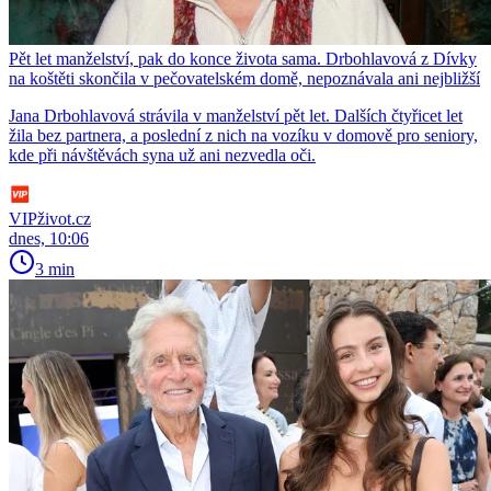
Pět let manželství, pak do konce života sama. Drbohlavová z Dívky
na koštěti skončila v pečovatelském domě, nepoznávala ani nejbližší
Jana Drbohlavová strávila v manželství pět let. Dalších čtyřicet let
žila bez partnera, a poslední z nich na vozíku v domově pro seniory,
kde při návštěvách syna už ani nezvedla oči.
VIPživot.cz
dnes, 10:06
3 min