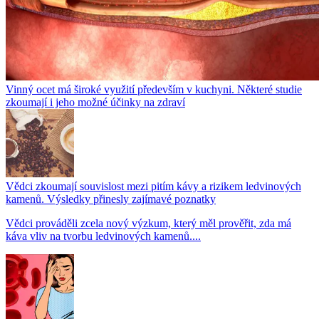
Vinný ocet má široké využití především v kuchyni. Některé studie
zkoumají i jeho možné účinky na zdraví
Vědci zkoumají souvislost mezi pitím kávy a rizikem ledvinových
kamenů. Výsledky přinesly zajímavé poznatky
Vědci prováděli zcela nový výzkum, který měl prověřit, zda má
káva vliv na tvorbu ledvinových kamenů....