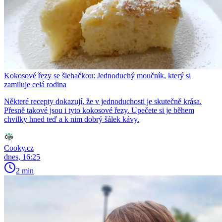
Kokosové řezy se šlehačkou: Jednoduchý moučník, který si
zamiluje celá rodina
Některé recepty dokazují, že v jednoduchosti je skutečně krása.
Přesně takové jsou i tyto kokosové řezy. Upečete si je během
chvilky hned teď a k nim dobrý šálek kávy.
Cooky.cz
dnes, 16:25
2 min