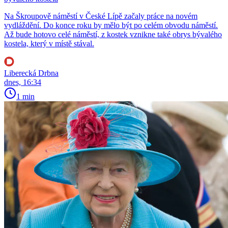
Na Škroupově náměstí v České Lípě začaly práce na novém
vydláždění. Do konce roku by mělo být po celém obvodu náměstí.
Až bude hotovo celé náměstí, z kostek vznikne také obrys bývalého
kostela, který v místě stával.
Liberecká Drbna
dnes, 16:34
1 min