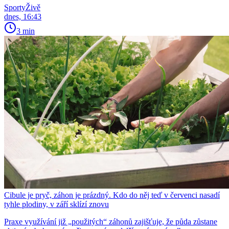
SportyŽivě
dnes, 16:43
3 min
Cibule je pryč, záhon je prázdný. Kdo do něj teď v červenci nasadí
tyhle plodiny, v září sklízí znovu
Praxe využívání již „použitých“ záhonů zajišťuje, že půda zůstane