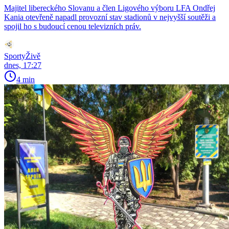
Majitel libereckého Slovanu a člen Ligového výboru LFA Ondřej
Kania otevřeně napadl provozní stav stadionů v nejvyšší soutěži a
spojil ho s budoucí cenou televizních práv.
SportyŽivě
dnes, 17:27
4 min