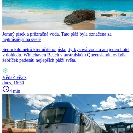
Jemný písek a průzračná voda. Tato pláž byla označena za
nejkrásnější na světě
Sedm kilometrů křemičitého písku, tyrkysová voda a ani jeden hotel
v dohledu. Whitehaven Beach v australském Queenslandu ovládla
žebříček padesáti nejlepších pláží světa.
VědaŽivě.cz
dnes, 16:50
4 min