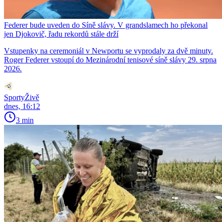
Federer bude uveden do Síně slávy. V grandslamech ho překonal
jen Djokovič, řadu rekordů stále drží
Vstupenky na ceremoniál v Newportu se vyprodaly za dvě minuty.
Roger Federer vstoupí do Mezinárodní tenisové síně slávy 29. srpna
2026.
SportyŽivě
dnes, 16:12
3 min