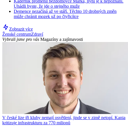
Kadeřník proměnil bezdomovce Marka, nyní je k nepoznání.
Uhádli byste, že jde o stejného muže
Demence nezačíná až ve stáří. Těchto 10 drobných změn
může chránit mozek už po čtyřicítce
Zobrazit více
Ženské centrum
Zdraví
Vybrali jsme pro vás
Magazíny a zajímavosti
V české lize tři kluby nemají osvětlení, jinde se v zimě netopí. Kania
kritizuje infrastrukturu za 770 milionů