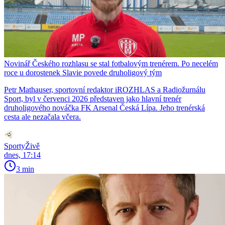
Novinář Českého rozhlasu se stal fotbalovým trenérem. Po necelém
roce u dorostenek Slavie povede druholigový tým
Petr Mathauser, sportovní redaktor iROZHLAS a Radiožurnálu
Sport, byl v červenci 2026 představen jako hlavní trenér
druholigového nováčka FK Arsenal Česká Lípa. Jeho trenérská
cesta ale nezačala včera.
SportyŽivě
dnes, 17:14
3 min