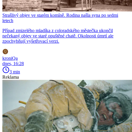
Strašlivý objev ve starém komíně. Rodina našla syna po sedmi
letech
Případ zmizelého mladíka z coloradského městečka ukončil
nečekaný objev ve staré opuštěné chatě. Okolnosti úmrtí ale
zpochybňují vyšetřovací verzi.
kroniQa
dnes, 16:28
3 min
Reklama