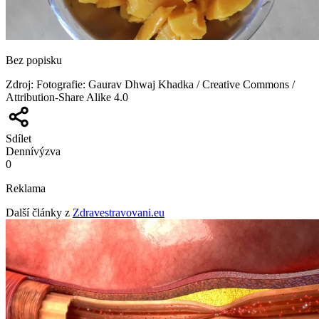
Bez popisku
Zdroj
:
Fotografie: Gaurav Dhwaj Khadka / Creative Commons /
Attribution-Share Alike 4.0
Sdílet
Denní
výzva
0
Reklama
Další články z
Zdravestravovani.eu