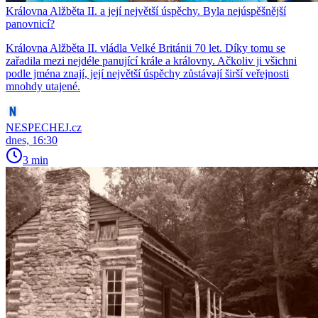
Královna Alžběta II. a její největší úspěchy. Byla nejúspěšnější
panovnicí?
Královna Alžběta II. vládla Velké Británii 70 let. Díky tomu se
zařadila mezi nejdéle panující krále a královny. Ačkoliv ji všichni
podle jména znají, její největší úspěchy zůstávají širší veřejnosti
mnohdy utajené.
NESPECHEJ.cz
dnes, 16:30
3 min