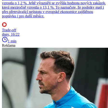
vzrostla o 1,2 %. Ještě výrazněji se zvýšila hodnota nových zakázek,
která meziročně vzrostla o 13,1 %. To naznačuje, že podniky mají i
přes přetrvávající nejistotu v evropské ekonomice zajištěnou
poptávku i pro další měsíce.
Trade-off
dnes, 16:22
1 min
Reklama