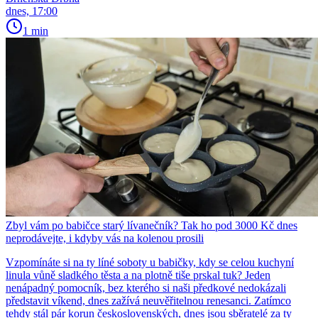
dnes, 17:00
1 min
Zbyl vám po babičce starý lívanečník? Tak ho pod 3000 Kč dnes
neprodávejte, i kdyby vás na kolenou prosili
Vzpomínáte si na ty líné soboty u babičky, kdy se celou kuchyní
linula vůně sladkého těsta a na plotně tiše prskal tuk? Jeden
nenápadný pomocník, bez kterého si naši předkové nedokázali
představit víkend, dnes zažívá neuvěřitelnou renesanci. Zatímco
tehdy stál pár korun československých, dnes jsou sběratelé za ty