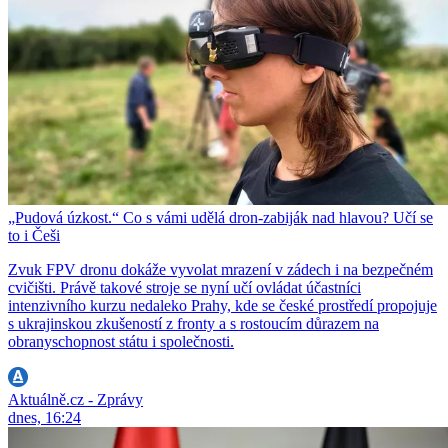
„Pudová úzkost.“ Co s vámi udělá dron-zabiják nad hlavou? Učí se
to i Češi
Zvuk FPV dronu dokáže vyvolat mrazení v zádech i na bezpečném
cvičišti. Právě takové stroje se nyní učí ovládat účastníci
intenzivního kurzu nedaleko Prahy, kde se české prostředí propojuje
s ukrajinskou zkušeností z fronty a s rostoucím důrazem na
obranyschopnost státu i společnosti.
Aktuálně.cz - Zprávy
dnes, 16:24