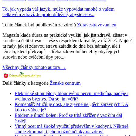
To, jak vypadá váš jazyk, může vypovídat mnohé o vašem
celkovém zdraví. Je proto důležité, abyste se v...
Tento článek byl publikován ze zdrojů
Zdravestravovani.eu
Magazín klade důraz na praktické využití: jak jíst zdravě, zůstat v
kondici a čelit stresu — vše s respektem k realitě, v níž žiješ. Najdeš
tu rady, jak si zdravou stravu zařadit do dne bez námahy, ale i
témata, která překvapí — třeba zdravotní benefity obyčejných
surovin nebo cvičební tipy pro...
Všechny články tohoto autora →
Další články z kategorie
Ženské centrum
Elektrické stimulátory bloudivého nervu: medicína, naděje i
wellness byznys. Dá se jim věřit?
Komentář: Mužů je dost, ale zjevně ne „těch správných“. A
kdo to vůbec je?
Epidemie úrazů kolen: Proč se trhá zkřížený vaz čím dál
častěji
Vinný ocet má široké využití především v kuchyni. Některé
studie zkoumají i jeho možné účinky na zdraví