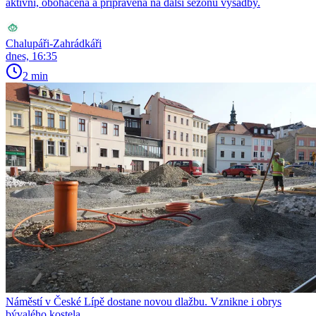
aktivní, obohacená a připravená na další sezónu výsadby.
Chalupáři-Zahrádkáři
dnes, 16:35
2 min
Náměstí v České Lípě dostane novou dlažbu. Vznikne i obrys
bývalého kostela