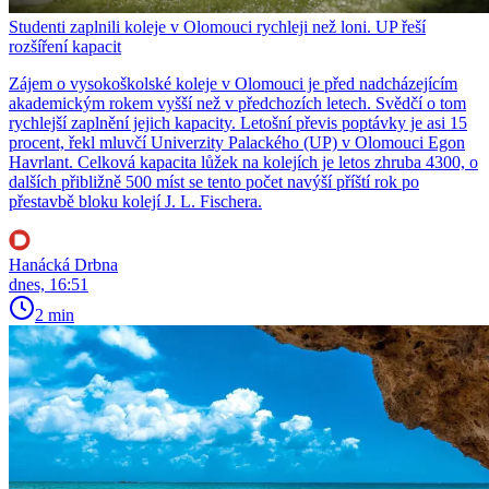
Studenti zaplnili koleje v Olomouci rychleji než loni. UP řeší
rozšíření kapacit
Zájem o vysokoškolské koleje v Olomouci je před nadcházejícím
akademickým rokem vyšší než v předchozích letech. Svědčí o tom
rychlejší zaplnění jejich kapacity. Letošní převis poptávky je asi 15
procent, řekl mluvčí Univerzity Palackého (UP) v Olomouci Egon
Havrlant. Celková kapacita lůžek na kolejích je letos zhruba 4300, o
dalších přibližně 500 míst se tento počet navýší příští rok po
přestavbě bloku kolejí J. L. Fischera.
Hanácká Drbna
dnes, 16:51
2 min