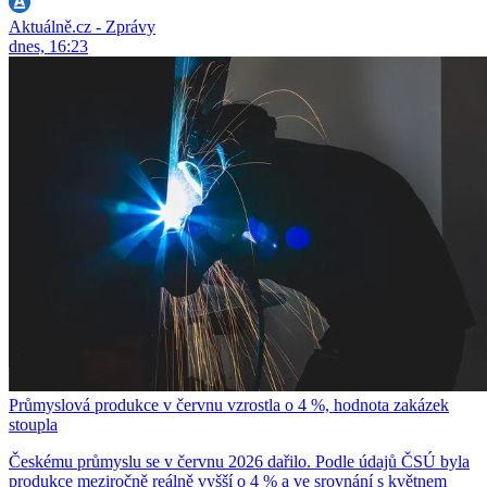
Aktuálně.cz - Zprávy
dnes, 16:23
Průmyslová produkce v červnu vzrostla o 4 %, hodnota zakázek
stoupla
Českému průmyslu se v červnu 2026 dařilo. Podle údajů ČSÚ byla
produkce meziročně reálně vyšší o 4 % a ve srovnání s květnem