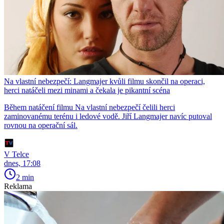
Na vlastní nebezpečí: Langmajer kvůli filmu skončil na operaci,
herci natáčeli mezi minami a čekala je pikantní scéna
Během natáčení filmu Na vlastní nebezpečí čelili herci
zaminovanému terénu i ledové vodě. Jiří Langmajer navíc putoval
rovnou na operační sál.
V Telce
dnes, 17:08
2 min
Reklama