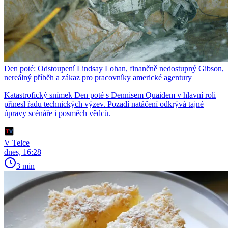
Den poté: Odstoupení Lindsay Lohan, finančně nedostupný Gibson,
nereálný příběh a zákaz pro pracovníky americké agentury
Katastrofický snímek Den poté s Dennisem Quaidem v hlavní roli
přinesl řadu technických výzev. Pozadí natáčení odkrývá tajné
úpravy scénáře i posměch vědců.
V Telce
dnes, 16:28
3 min