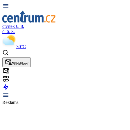
čtvrtek 6. 8.
čt 6. 8.
30°C
Přihlášení
Reklama