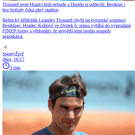
Trossard proti Hradci hrát nebude a Darida si oddechl. Beşiktaş i
bez hvězdy čeká plný stadion
Belgický křídelník Leandro Trossard chybí na evropské soupisce
Beşiktaşe. Hradec Králové ve čtvrtek 6. srpna vybíhá do vyprodané
FINEP Areny s vědomím, že největší letní posilu soupeře
nepotkává.
SportyŽivě
dnes, 16:17
3 min