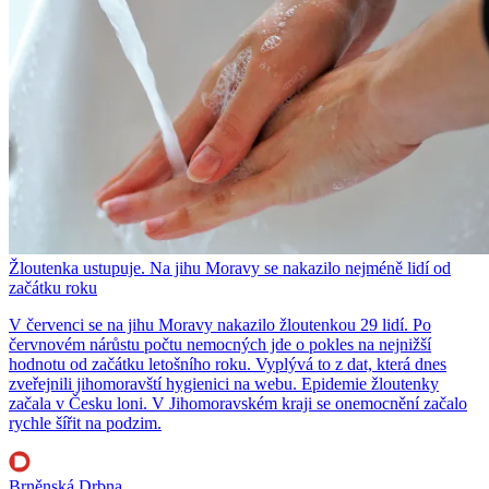
Žloutenka ustupuje. Na jihu Moravy se nakazilo nejméně lidí od
začátku roku
V červenci se na jihu Moravy nakazilo žloutenkou 29 lidí. Po
červnovém nárůstu počtu nemocných jde o pokles na nejnižší
hodnotu od začátku letošního roku. Vyplývá to z dat, která dnes
zveřejnili jihomoravští hygienici na webu. Epidemie žloutenky
začala v Česku loni. V Jihomoravském kraji se onemocnění začalo
rychle šířit na podzim.
Brněnská Drbna