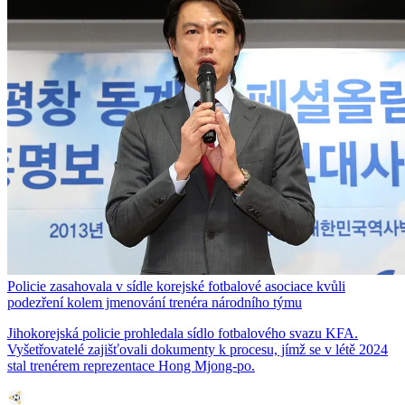
Policie zasahovala v sídle korejské fotbalové asociace kvůli
podezření kolem jmenování trenéra národního týmu
Jihokorejská policie prohledala sídlo fotbalového svazu KFA.
Vyšetřovatelé zajišťovali dokumenty k procesu, jímž se v létě 2024
stal trenérem reprezentace Hong Mjong-po.