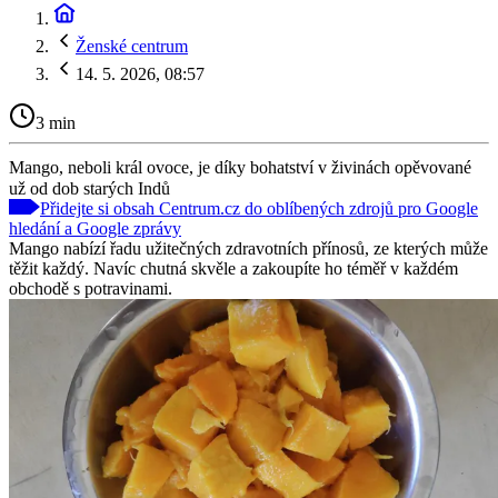
Ženské centrum
14. 5. 2026, 08:57
3 min
Mango, neboli král ovoce, je díky bohatství v živinách opěvované
už od dob starých Indů
Přidejte si obsah Centrum.cz do oblíbených zdrojů pro Google
hledání a Google zprávy
Mango nabízí řadu užitečných zdravotních přínosů, ze kterých může
těžit každý. Navíc chutná skvěle a zakoupíte ho téměř v každém
obchodě s potravinami.