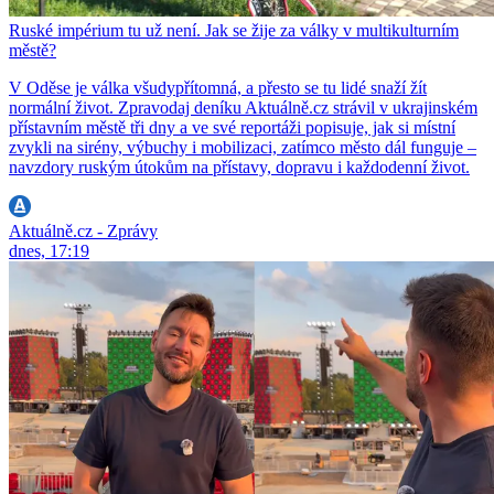
Ruské impérium tu už není. Jak se žije za války v multikulturním
městě?
V Oděse je válka všudypřítomná, a přesto se tu lidé snaží žít
normální život. Zpravodaj deníku Aktuálně.cz strávil v ukrajinském
přístavním městě tři dny a ve své reportáži popisuje, jak si místní
zvykli na sirény, výbuchy i mobilizaci, zatímco město dál funguje –
navzdory ruským útokům na přístavy, dopravu i každodenní život.
Aktuálně.cz - Zprávy
dnes, 17:19