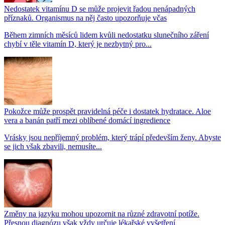
Nedostatek vitamínu D se může projevit řadou nenápadných
příznaků. Organismus na něj často upozorňuje včas
Během zimních měsíců lidem kvůli nedostatku slunečního záření
chybí v těle vitamín D, který je nezbytný pro...
Pokožce může prospět pravidelná péče i dostatek hydratace. Aloe
vera a banán patří mezi oblíbené domácí ingredience
Vrásky jsou nepříjemný problém, který trápí především ženy. Abyste
se jich však zbavili, nemusíte...
Změny na jazyku mohou upozornit na různé zdravotní potíže.
Přesnou diagnózu však vždy určuje lékařské vyšetření