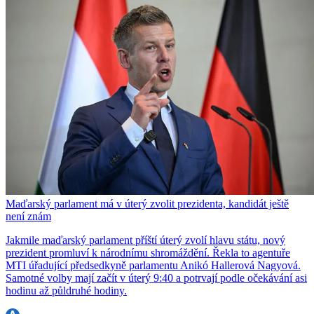
Maďarský parlament má v úterý zvolit prezidenta, kandidát ještě
není znám
Jakmile maďarský parlament příští úterý zvolí hlavu státu, nový
prezident promluví k národnímu shromáždění. Řekla to agentuře
MTI úřadující předsedkyně parlamentu Anikó Hallerová Nagyová.
Samotné volby mají začít v úterý 9:40 a potrvají podle očekávání asi
hodinu až půldruhé hodiny.