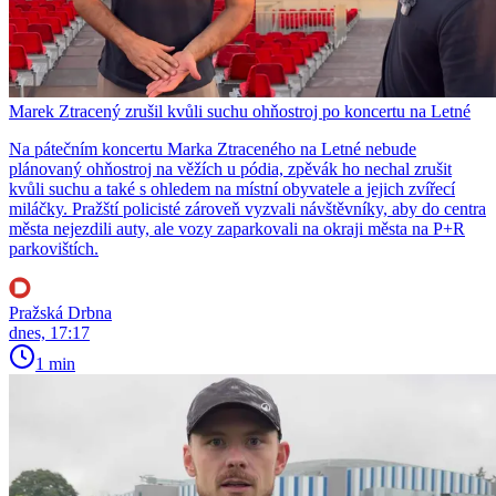
Marek Ztracený zrušil kvůli suchu ohňostroj po koncertu na Letné
Na pátečním koncertu Marka Ztraceného na Letné nebude
plánovaný ohňostroj na věžích u pódia, zpěvák ho nechal zrušit
kvůli suchu a také s ohledem na místní obyvatele a jejich zvířecí
miláčky. Pražští policisté zároveň vyzvali návštěvníky, aby do centra
města nejezdili auty, ale vozy zaparkovali na okraji města na P+R
parkovištích.
Pražská Drbna
dnes, 17:17
1 min