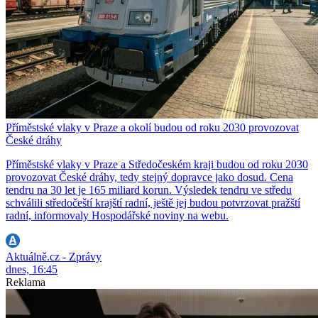
Příměstské vlaky v Praze a okolí budou od roku 2030 provozovat
České dráhy
Příměstské vlaky v Praze a Středočeském kraji budou od roku 2030
provozovat České dráhy, tedy stejný dopravce jako dosud. Cena
tendru na 30 let je 165 miliard korun. Výsledek tendru ve středu
schválili středočeští krajští radní, ještě jej budou potvrzovat pražští
radní, informovaly Hospodářské noviny na webu.
Aktuálně.cz - Zprávy
dnes, 16:45
Reklama