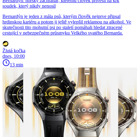
Bernardýn: horský záchranář, kterému člověk přivěsil na krk
soudek, který nikdy nenosil
Bernardýn je jeden z mála psů, kterým člověk nejprve připsal
hrdinskou kariéru a potom ji ještě vylepšil reklamou na alkohol. Ve
skutečnosti tito mohutní psi po staletí pomáhali hledat ztracené
cestující v nebezpečném průsmyku Velkého svatého Bernarda.
Žlutá kočka
dnes, 10:00
13 min