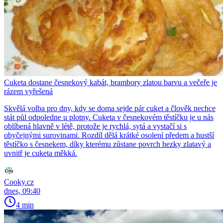
Cuketa dostane česnekový kabát, brambory zlatou barvu a večeře je
rázem vyřešená
Skvělá volba pro dny, kdy se doma sejde pár cuket a člověk nechce
stát půl odpoledne u plotny. Cuketa v česnekovém těstíčku je u nás
oblíbená hlavně v létě, protože je rychlá, sytá a vystačí si s
obyčejnými surovinami. Rozdíl dělá krátké osolení předem a hustší
těstíčko s česnekem, díky kterému zůstane povrch hezky zlatavý a
uvnitř je cuketa měkká.
Cooky.cz
dnes, 09:40
4 min