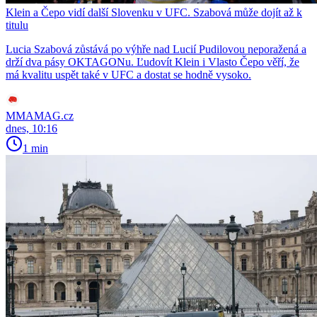
Klein a Čepo vidí další Slovenku v UFC. Szabová může dojít až k
titulu
Lucia Szabová zůstává po výhře nad Lucií Pudilovou neporažená a
drží dva pásy OKTAGONu. Ľudovít Klein i Vlasto Čepo věří, že
má kvalitu uspět také v UFC a dostat se hodně vysoko.
MMAMAG.cz
dnes, 10:16
1 min