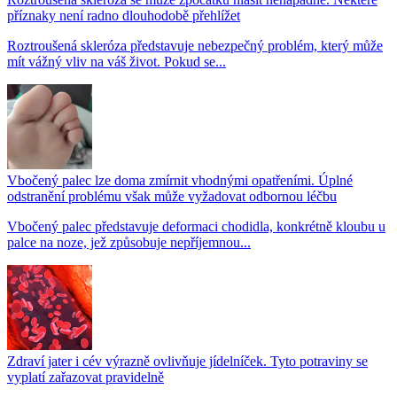
příznaky není radno dlouhodobě přehlížet
Roztroušená skleróza představuje nebezpečný problém, který může
mít vážný vliv na váš život. Pokud se...
Vbočený palec lze doma zmírnit vhodnými opatřeními. Úplné
odstranění problému však může vyžadovat odbornou léčbu
Vbočený palec představuje deformaci chodidla, konkrétně kloubu u
palce na noze, jež způsobuje nepříjemnou...
Zdraví jater i cév výrazně ovlivňuje jídelníček. Tyto potraviny se
vyplatí zařazovat pravidelně