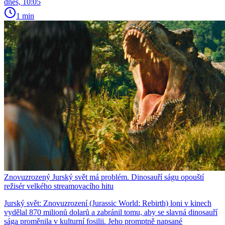
dnes, 10:05
1 min
Znovuzrozený Jurský svět má problém. Dinosauří ságu opouští
režisér velkého streamovacího hitu
Jurský svět: Znovuzrození (Jurassic World: Rebirth) loni v kinech
vydělal 870 milionů dolarů a zabránil tomu, aby se slavná dinosauří
sága proměnila v kulturní fosilii. Jeho promptně napsané