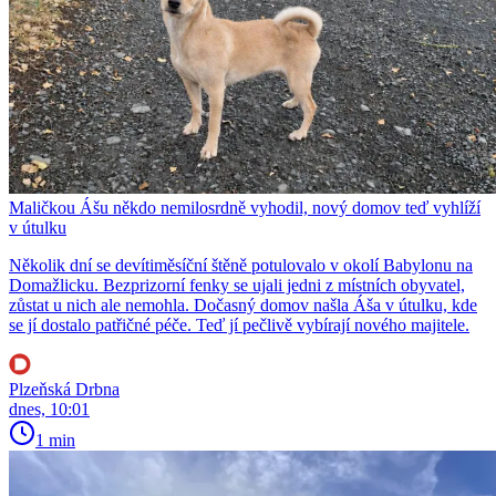
Maličkou Ášu někdo nemilosrdně vyhodil, nový domov teď vyhlíží
v útulku
Několik dní se devítiměsíční štěně potulovalo v okolí Babylonu na
Domažlicku. Bezprizorní fenky se ujali jedni z místních obyvatel,
zůstat u nich ale nemohla. Dočasný domov našla Áša v útulku, kde
se jí dostalo patřičné péče. Teď jí pečlivě vybírají nového majitele.
Plzeňská Drbna
dnes, 10:01
1 min