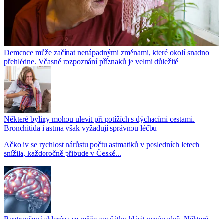
Demence může začínat nenápadnými změnami, které okolí snadno
přehlédne. Včasné rozpoznání příznaků je velmi důležité
Některé byliny mohou ulevit při potížích s dýchacími cestami.
Bronchitida i astma však vyžadují správnou léčbu
Ačkoliv se rychlost nárůstu počtu astmatiků v posledních letech
snížila, každoročně přibude v České...
Roztroušená skleróza se může zpočátku hlásit nenápadně. Některé