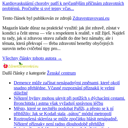
Kardiovaskulární choroby patří k nejčastějším příčinám zdravotních
problémů. Pročistěte si své tepny včas...
Tento článek byl publikován ze zdrojů
Zdravestravovani.eu
Magazín klade důraz na praktické využití: jak jíst zdravě, zůstat v
kondici a čelit stresu — vše s respektem k realitě, v níž žiješ. Najdeš
tu rady, jak si zdravou stravu zařadit do dne bez námahy, ale i
témata, která překvapí — třeba zdravotní benefity obyčejných
surovin nebo cvičební tipy pro...
Všechny články tohoto autora →
Další články z kategorie
Ženské centrum
Demence může začínat nenápadnými změnami, které okolí
snadno přehlédne. Včasné rozpoznání příznaků je velmi
důležité
Některé byliny mohou ulevit při potížích s dýchacími cestami.
Bronchitida i astma však vyžadují správnou léčbu
Město, které se nechtělo podobat Paříži, a přesto se k ní
přiblížilo: Jak se Kodaň stala „pátou” módní metropolí
Roztroušená skleróza se může zpočátku hlásit nenápadně.
Některé příznaky není radno dlouhodobě přehlížet