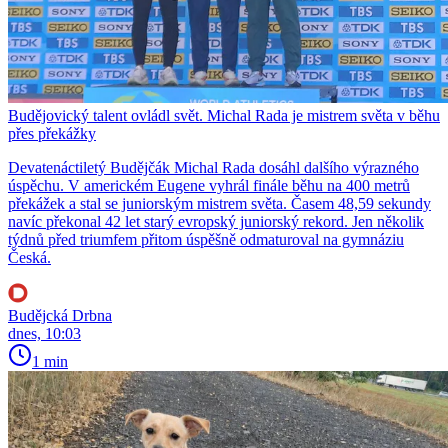
Budějovický talent ovládl svět. Michal Rada je mistrem světa v běhu
přes překážky
Devatenáctiletý Budějčák Michal Rada dosáhl dalšího výrazného
úspěchu. V americkém Eugene vyhrál finále běhu na 400 metrů
překážek a stal se juniorským mistrem světa. Časem 48,59 sekundy
navíc překonal 42 let starý evropský juniorský rekord. Jen několik
týdnů před triumfem přitom úspěšně odmaturoval na gymnáziu
Česká.
Budějcká Drbna
dnes, 10:03
1 min