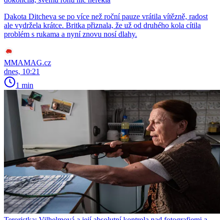
Dakota Ditcheva se po více než roční pauze vrátila vítězně, radost
ale vydržela krátce. Britka přiznala, že už od druhého kola cítila
problém s rukama a nyní znovu nosí dlahy.
MMAMAG.cz
dnes, 10:21
1 min
Teroristka: Vilhelmová a její absolutní kontrola nad fotografiemi a