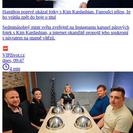
Hamilton poprvé ukázal fotky s Kim Kardashian. Fanoušci píšou, že
ho vrátila zpět do boje o titul
Sedminásobný mistr světa zveřejnil na Instagramu karusel párových
fotek s Kim Kardashian, a internet okamžitě propojil jeho soukromí
s návratem na stupně vítězů.
VIPživot.cz
dnes, 09:47
4 min