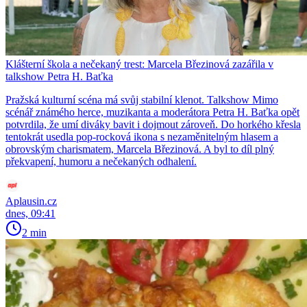
Klášterní škola a nečekaný trest: Marcela Březinová zazářila v
talkshow Petra H. Baťka
Pražská kulturní scéna má svůj stabilní klenot. Talkshow Mimo
scénář známého herce, muzikanta a moderátora Petra H. Baťka opět
potvrdila, že umí diváky bavit i dojmout zároveň. Do horkého křesla
tentokrát usedla pop-rocková ikona s nezaměnitelným hlasem a
obrovským charismatem, Marcela Březinová. A byl to díl plný
překvapení, humoru a nečekaných odhalení.
Aplausin.cz
dnes, 09:41
2 min