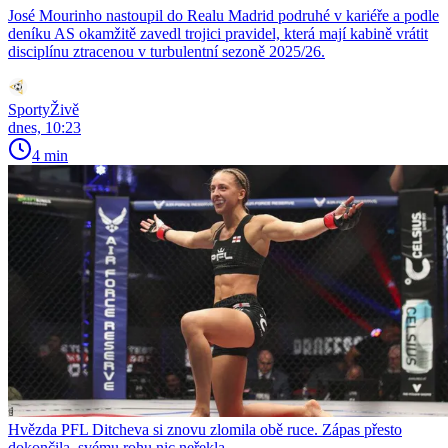
José Mourinho nastoupil do Realu Madrid podruhé v kariéře a podle
deníku AS okamžitě zavedl trojici pravidel, která mají kabině vrátit
disciplínu ztracenou v turbulentní sezoně 2025/26.
SportyŽivě
dnes, 10:23
4 min
Hvězda PFL Ditcheva si znovu zlomila obě ruce. Zápas přesto
dokončila, svému rohu nic neřekla