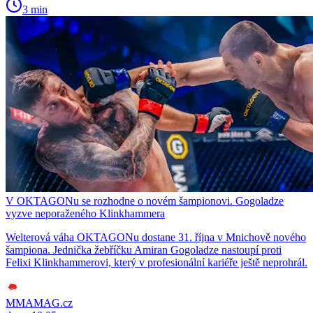
3 min
V OKTAGONu se rozhodne o novém šampionovi. Gogoladze
vyzve neporaženého Klinkhammera
Welterová váha OKTAGONu dostane 31. října v Mnichově nového
šampiona. Jednička žebříčku Amiran Gogoladze nastoupí proti
Felixi Klinkhammerovi, který v profesionální kariéře ještě neprohrál.
MMAMAG.cz