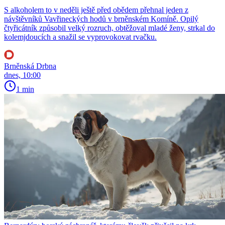
S alkoholem to v neděli ještě před obědem přehnal jeden z
návštěvníků Vavřineckých hodů v brněnském Komíně. Opilý
čtyřicátník způsobil velký rozruch, obtěžoval mladé ženy, strkal do
kolemjdoucích a snažil se vyprovokovat rvačku.
Brněnská Drbna
dnes, 10:00
1 min