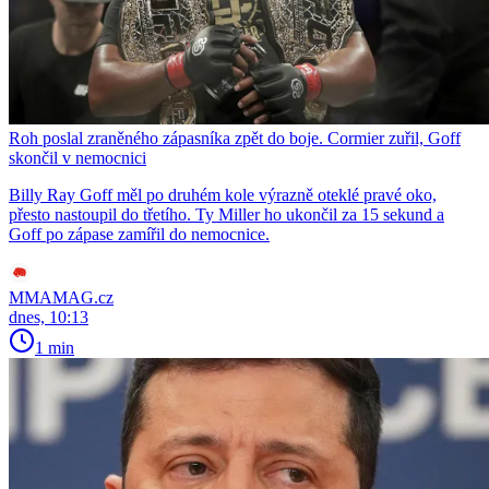
Roh poslal zraněného zápasníka zpět do boje. Cormier zuřil, Goff
skončil v nemocnici
Billy Ray Goff měl po druhém kole výrazně oteklé pravé oko,
přesto nastoupil do třetího. Ty Miller ho ukončil za 15 sekund a
Goff po zápase zamířil do nemocnice.
MMAMAG.cz
dnes, 10:13
1 min