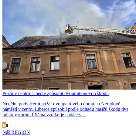
Požár v centru Liberce způsobil dvoumilionovou škodu
Nedělní podvečerní požár dvoupatrového domu na Nerudově
náměstí v centru Liberce způsobil podle odhadu hasičů škodu dva
miliony korun. Příčina vzniku je nadále v…
Náš REGION