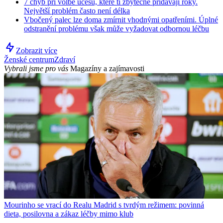
7 chyb při volbě účesu, které ti zbytečně přidávají roky.
Největší problém často není délka
Vbočený palec lze doma zmírnit vhodnými opatřeními. Úplné
odstranění problému však může vyžadovat odbornou léčbu
Zobrazit více
Ženské centrum
Zdraví
Vybrali jsme pro vás
Magazíny a zajímavosti
Mourinho se vrací do Realu Madrid s tvrdým režimem: povinná
dieta, posilovna a zákaz léčby mimo klub