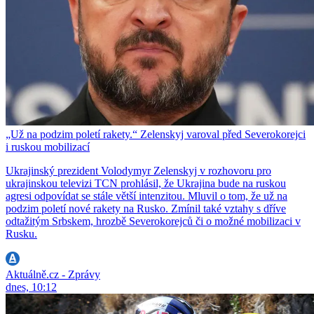
„Už na podzim poletí rakety.“ Zelenskyj varoval před Severokorejci
i ruskou mobilizací
Ukrajinský prezident Volodymyr Zelenskyj v rozhovoru pro
ukrajinskou televizi TCN prohlásil, že Ukrajina bude na ruskou
agresi odpovídat se stále větší intenzitou. Mluvil o tom, že už na
podzim poletí nové rakety na Rusko. Zmínil také vztahy s dříve
odtažitým Srbskem, hrozbě Severokorejců či o možné mobilizaci v
Rusku.
Aktuálně.cz - Zprávy
dnes, 10:12