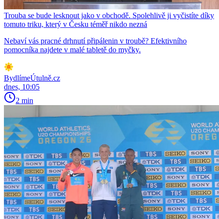
Trouba se bude lesknout jako v obchodě. Spolehlivě ji vyčistíte díky
tomuto triku, který v Česku téměř nikdo nezná
Nebaví vás pracné drhnutí připálenin v troubě? Efektivního
pomocníka najdete v malé tabletě do myčky.
BydlímeÚtulně.cz
dnes, 10:05
2 min