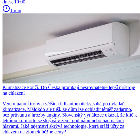
dnes, 10:00
1 min
Klimatizace končí. Do Česka pronikají nesrovnatelně lepší přístroje
na chlazení
Venku panují tropy a většina lidí automaticky sahá po ovladači
klimatizace. Málokdo ale tuší, že dům lze ochladit téměř zadarmo,
bez průvanu a hrozby angíny. Slovenský vynálezce ukázal, že klíč k
letnímu komfortu se skrývá v zemi pod námi nebo nad našimi
hlavami. Jaké tajemství skrývá technologie, která sráží účty za
chlazení na zlomek běžné ceny?