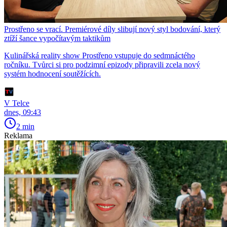
Prostřeno se vrací. Premiérové díly slibují nový styl bodování, který
ztíží šance vypočítavým taktikům
Kulinářská reality show Prostřeno vstupuje do sedmnáctého
ročníku. Tvůrci si pro podzimní epizody připravili zcela nový
systém hodnocení soutěžících.
V Telce
dnes, 09:43
2 min
Reklama