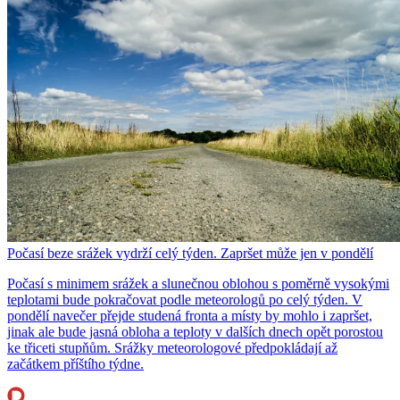
Počasí beze srážek vydrží celý týden. Zapršet může jen v pondělí
Počasí s minimem srážek a slunečnou oblohou s poměrně vysokými
teplotami bude pokračovat podle meteorologů po celý týden. V
pondělí navečer přejde studená fronta a místy by mohlo i zapršet,
jinak ale bude jasná obloha a teploty v dalších dnech opět porostou
ke třiceti stupňům. Srážky meteorologové předpokládají až
začátkem příštího týdne.