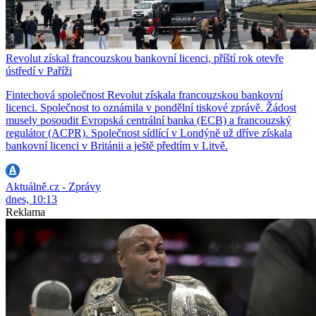
Revolut získal francouzskou bankovní licenci, příští rok otevře
ústředí v Paříži
Fintechová společnost Revolut získala francouzskou bankovní
licenci. Společnost to oznámila v pondělní tiskové zprávě. Žádost
musely posoudit Evropská centrální banka (ECB) a francouzský
regulátor (ACPR). Společnost sídlící v Londýně už dříve získala
bankovní licenci v Británii a ještě předtím v Litvě.
Aktuálně.cz - Zprávy
dnes, 10:13
Reklama