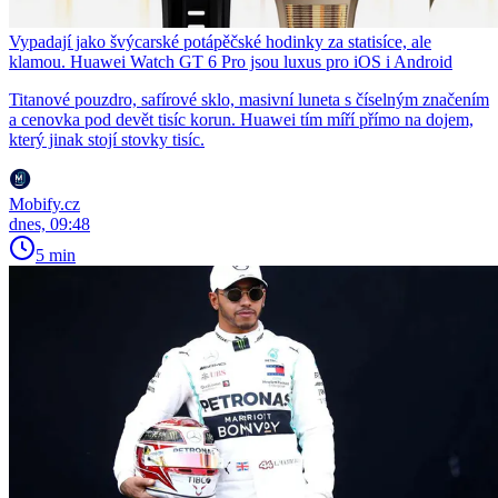
Vypadají jako švýcarské potápěčské hodinky za statisíce, ale
klamou. Huawei Watch GT 6 Pro jsou luxus pro iOS i Android
Titanové pouzdro, safírové sklo, masivní luneta s číselným značením
a cenovka pod devět tisíc korun. Huawei tím míří přímo na dojem,
který jinak stojí stovky tisíc.
Mobify.cz
dnes, 09:48
5 min