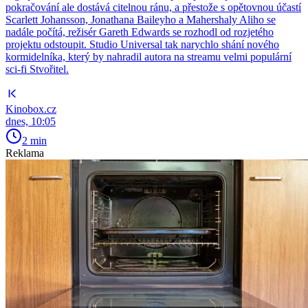
pokračování ale dostává citelnou ránu, a přestože s opětovnou účastí
Scarlett Johansson, Jonathana Baileyho a Mahershaly Aliho se
nadále počítá, režisér Gareth Edwards se rozhodl od rozjetého
projektu odstoupit. Studio Universal tak narychlo shání nového
kormidelníka, který by nahradil autora na streamu velmi populární
sci-fi Stvořitel.
Kinobox.cz
dnes, 10:05
2 min
Reklama