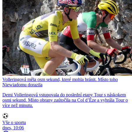
Volleringová měla osm sekund, které mohla bránit. Místo toho
Niewiadomu dorazila
Demi Volleringová vstupovala do poslední etapy Tour s náskokem
osmi sekund. Místo obrany zaútočila na Col d’Èze a vyhrála Tour o
více než minutu.
Vše o sportu
dnes, 10:06