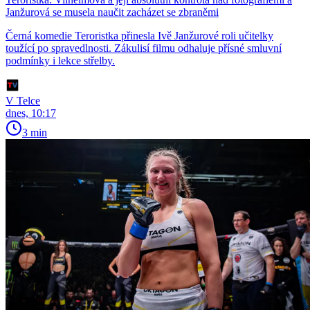
Janžurová se musela naučit zacházet se zbraněmi
Černá komedie Teroristka přinesla Ivě Janžurové roli učitelky
toužící po spravedlnosti. Zákulisí filmu odhaluje přísné smluvní
podmínky i lekce střelby.
V Telce
dnes, 10:17
3 min