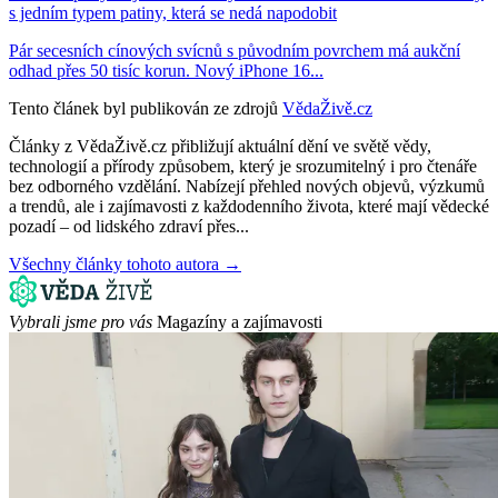
s jedním typem patiny, která se nedá napodobit
Pár secesních cínových svícnů s původním povrchem má aukční
odhad přes 50 tisíc korun. Nový iPhone 16...
Tento článek byl publikován ze zdrojů
VědaŽivě.cz
Články z VědaŽivě.cz přibližují aktuální dění ve světě vědy,
technologií a přírody způsobem, který je srozumitelný i pro čtenáře
bez odborného vzdělání. Nabízejí přehled nových objevů, výzkumů
a trendů, ale i zajímavosti z každodenního života, které mají vědecké
pozadí – od lidského zdraví přes...
Všechny články tohoto autora →
Vybrali jsme pro vás
Magazíny a zajímavosti