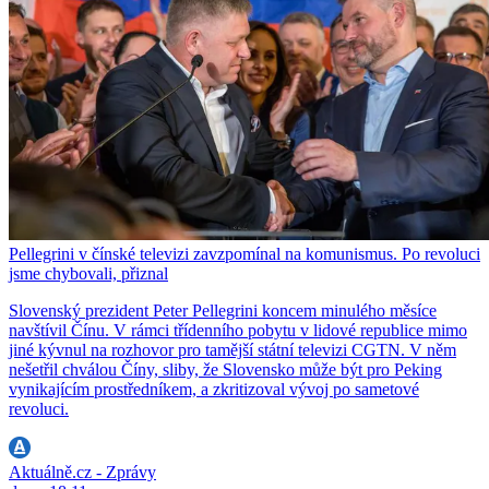
Pellegrini v čínské televizi zavzpomínal na komunismus. Po revoluci
jsme chybovali, přiznal
Slovenský prezident Peter Pellegrini koncem minulého měsíce
navštívil Čínu. V rámci třídenního pobytu v lidové republice mimo
jiné kývnul na rozhovor pro tamější státní televizi CGTN. V něm
nešetřil chválou Číny, sliby, že Slovensko může být pro Peking
vynikajícím prostředníkem, a zkritizoval vývoj po sametové
revoluci.
Aktuálně.cz - Zprávy