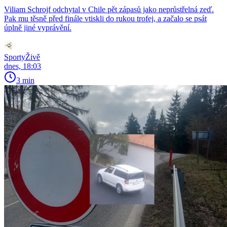
Viliam Schrojf odchytal v Chile pět zápasů jako neprůstřelná zeď.
Pak mu těsně před finále vtiskli do rukou trofej, a začalo se psát
úplně jiné vyprávění.
SportyŽivě
dnes, 18:03
3 min