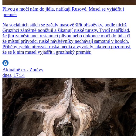
Plivou a močí nám do jídla, naříkají Rusové. Musel se vyjádřit i
premiér
Na sociálních sítích se začaly masově šířit příspěvky, podle nichž
Gruzínci záměrně ponižují a šikanují ruské turisty. Tvrdí například,
že jim zaměstnanci restaurací plivou nebo dokonce močí do jídla či
že místní průvodci ruské návštěvníky nechávají samotné v horách.
Příběhy rychle převzala ruská média a vyvolaly takovou pozornost,
že se k nim musel vyjádřit i gruzínský premiér.
Aktuálně.cz - Zprávy
dnes, 17:14