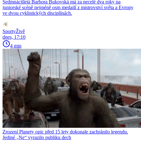
Sedmnáctiletá Barbora Bukovská má za necelé dva roky na
juniorské scéně nejméně osm medailí z mistrovství světa a Evropy
ve dvou cyklistických disciplínách.
SportyŽivě
dnes, 17:10
4 min
Zrození Planety opic před 15 lety dokonale zachránilo legendu.
Jediné „Ne“ vyrazilo publiku dech