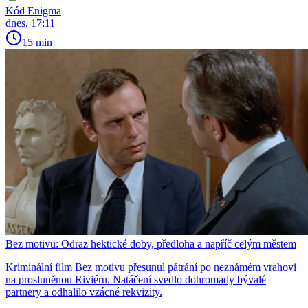
Kód Enigma
dnes, 17:11
15 min
Bez motivu: Odraz hektické doby, předloha a napříč celým městem
Kriminální film Bez motivu přesunul pátrání po neznámém vrahovi
na prosluněnou Riviéru. Natáčení svedlo dohromady bývalé
partnery a odhalilo vzácné rekvizity.