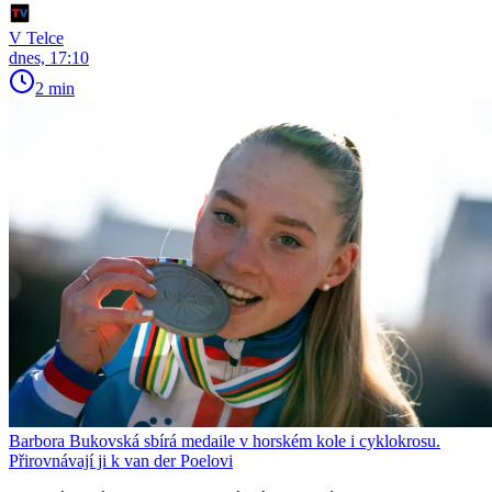
V Telce
dnes, 17:10
2 min
Barbora Bukovská sbírá medaile v horském kole i cyklokrosu.
Přirovnávají ji k van der Poelovi