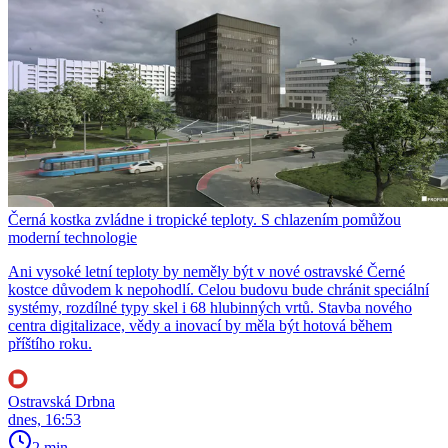
Černá kostka zvládne i tropické teploty. S chlazením pomůžou
moderní technologie
Ani vysoké letní teploty by neměly být v nové ostravské Černé
kostce důvodem k nepohodlí. Celou budovu bude chránit speciální
systémy, rozdílné typy skel i 68 hlubinných vrtů. Stavba nového
centra digitalizace, vědy a inovací by měla být hotová během
příštího roku.
Ostravská Drbna
dnes, 16:53
2 min