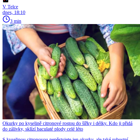
V Telce
dnes, 18:10
3 min
Okurky po kyselině citronové rostou do šířky i délky. Kdo ji přidá
do zálivky, sklízí baculaté plody celé léto
S kyselinou citronovou nepěstujete jen okurky, ale také robustní