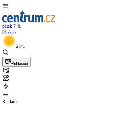
pátek 7. 8.
pá 7. 8.
25°C
Přihlášení
Reklama