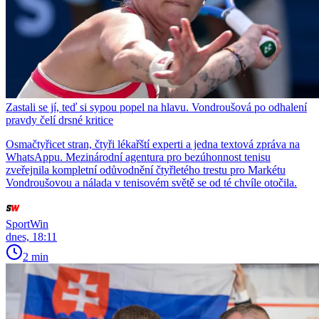
Zastali se jí, teď si sypou popel na hlavu. Vondroušová po odhalení
pravdy čelí drsné kritice
Osmačtyřicet stran, čtyři lékařští experti a jedna textová zpráva na
WhatsAppu. Mezinárodní agentura pro bezúhonnost tenisu
zveřejnila kompletní odůvodnění čtyřletého trestu pro Markétu
Vondroušovou a nálada v tenisovém světě se od té chvíle otočila.
SportWin
dnes, 18:11
2 min