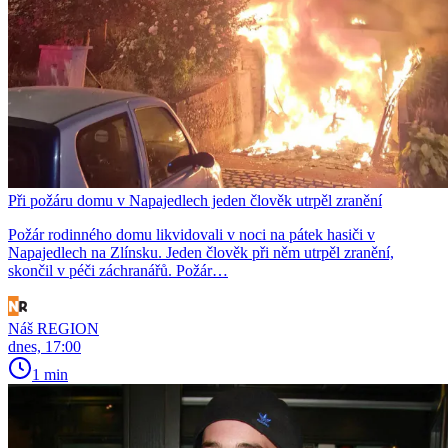
Při požáru domu v Napajedlech jeden člověk utrpěl zranění
Požár rodinného domu likvidovali v noci na pátek hasiči v
Napajedlech na Zlínsku. Jeden člověk při něm utrpěl zranění,
skončil v péči záchranářů. Požár…
Náš REGION
dnes, 17:00
1 min