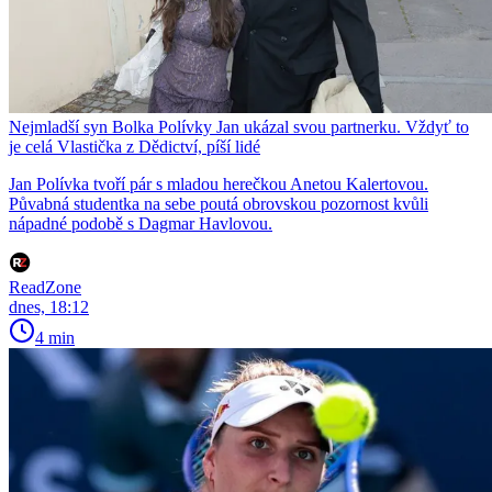
Nejmladší syn Bolka Polívky Jan ukázal svou partnerku. Vždyť to
je celá Vlastička z Dědictví, píší lidé
Jan Polívka tvoří pár s mladou herečkou Anetou Kalertovou.
Půvabná studentka na sebe poutá obrovskou pozornost kvůli
nápadné podobě s Dagmar Havlovou.
ReadZone
dnes, 18:12
4 min