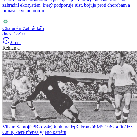
zahradní ekosystém, který podporuje růst, bojuje proti chorobám a
přináší skvělou úrodu.
Chalupáři-Zahrádkáři
dnes, 18:10
2 min
Reklama
Viliam Schrojf: žižkovský kluk, nejlepší brankář MS 1962 a finále v
Chile, které přepsaly jeho kariéru