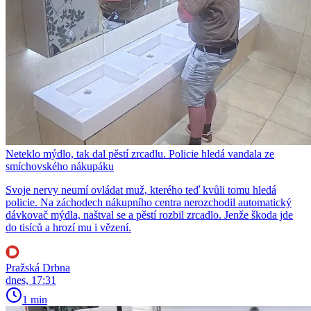
Neteklo mýdlo, tak dal pěstí zrcadlu. Policie hledá vandala ze
smíchovského nákupáku
Svoje nervy neumí ovládat muž, kterého teď kvůli tomu hledá
policie. Na záchodech nákupního centra nerozchodil automatický
dávkovač mýdla, naštval se a pěstí rozbil zrcadlo. Jenže škoda jde
do tisíců a hrozí mu i vězení.
Pražská Drbna
dnes, 17:31
1 min