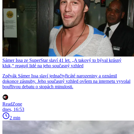
Sámer Issa ze SuperStar slaví 41 let. „A takový to býval krásný
kluk,“ reagují lidé na jeho současný vzhled
Zpěvák Sámer Issa slaví jednačtyřicáté narozeniny a oznámil
dokonce zásnuby. Jeho současný vzhled ovšem na internetu vyvolal
bouřlivou debatu o stopách minulosti.
ReadZone
dnes, 16:53
2 min