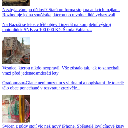
Nezbyla vám po dědovi? Stará uniforma stojí na aukcích majlant.
Rozhoduje jedna součástka, kterou po revoluci lidé vyhazovali
Na Bazoši se letos v létě objevil inzerát na kompletní výstroj
motohlídek SNB za 100 000 Kč. Škoda Fabia z...
Vesnice, kterou nikdo neopravil. Vše zůstalo tak, jak to zanechali
vrazi před jedenaosmdesáti lety
Oradour-sur-Glane není muzeum s vitrínami a popiskami. Je to celé
tělo obce ponechané v rozvratu: zrezivělé...
Svícen z půdy stojí víc než nový iPhone. Sběratelé loví cínové kusy