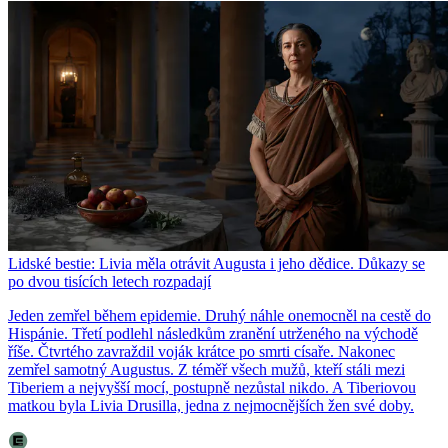
Lidské bestie: Livia měla otrávit Augusta i jeho dědice. Důkazy se
po dvou tisících letech rozpadají
Jeden zemřel během epidemie. Druhý náhle onemocněl na cestě do
Hispánie. Třetí podlehl následkům zranění utrženého na východě
říše. Čtvrtého zavraždil voják krátce po smrti císaře. Nakonec
zemřel samotný Augustus. Z téměř všech mužů, kteří stáli mezi
Tiberiem a nejvyšší mocí, postupně nezůstal nikdo. A Tiberiovou
matkou byla Livia Drusilla, jedna z nejmocnějších žen své doby.