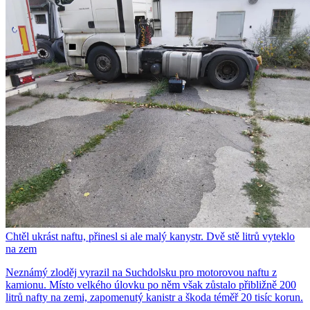
Chtěl ukrást naftu, přinesl si ale malý kanystr. Dvě stě litrů vyteklo
na zem
Neznámý zloděj vyrazil na Suchdolsku pro motorovou naftu z
kamionu. Místo velkého úlovku po něm však zůstalo přibližně 200
litrů nafty na zemi, zapomenutý kanistr a škoda téměř 20 tisíc korun.