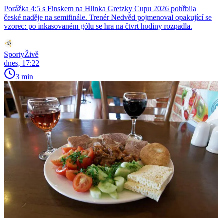
Porážka 4:5 s Finskem na Hlinka Gretzky Cupu 2026 pohřbila
české naděje na semifinále. Trenér Nedvěd pojmenoval opakující se
vzorec: po inkasovaném gólu se hra na čtvrt hodiny rozpadla.
SportyŽivě
dnes, 17:22
3 min