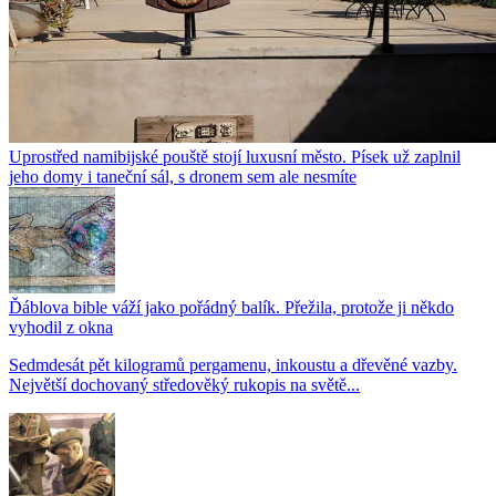
Uprostřed namibijské pouště stojí luxusní město. Písek už zaplnil
jeho domy i taneční sál, s dronem sem ale nesmíte
Ďáblova bible váží jako pořádný balík. Přežila, protože ji někdo
vyhodil z okna
Sedmdesát pět kilogramů pergamenu, inkoustu a dřevěné vazby.
Největší dochovaný středověký rukopis na světě...