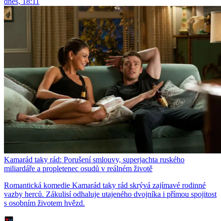
dnes, 18:11
Kamarád taky rád: Porušení smlouvy, superjachta ruského
miliardáře a propletenec osudů v reálném životě
Romantická komedie Kamarád taky rád skrývá zajímavé rodinné
vazby herců. Zákulisí odhaluje utajeného dvojníka i přímou spojitost
s osobním životem hvězd.