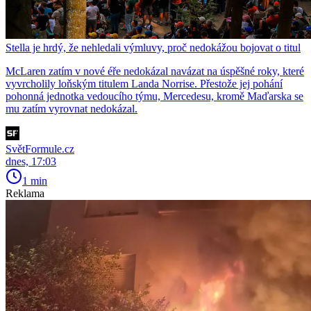
Stella je hrdý, že nehledali výmluvy, proč nedokážou bojovat o titul
McLaren zatím v nové éře nedokázal navázat na úspěšné roky, které
vyvrcholily loňským titulem Landa Norrise. Přestože jej pohání
pohonná jednotka vedoucího týmu, Mercedesu, kromě Maďarska se
mu zatím vyrovnat nedokázal.
SvětFormule.cz
dnes, 17:03
1 min
Reklama