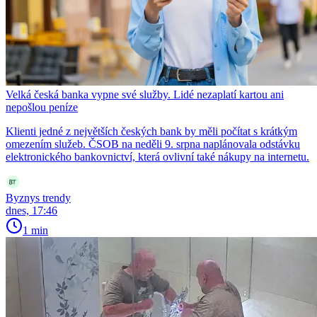
Velká česká banka vypne své služby. Lidé nezaplatí kartou ani
nepošlou peníze
Klienti jedné z největších českých bank by měli počítat s krátkým
omezením služeb. ČSOB na neděli 9. srpna naplánovala odstávku
elektronického bankovnictví, která ovlivní také nákupy na internetu.
Byznys trendy
dnes, 17:46
1 min