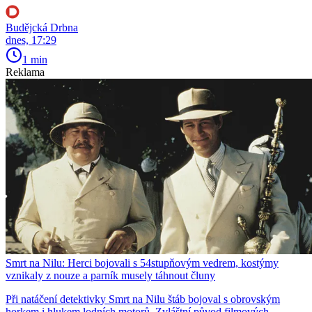
Budějcká Drbna
dnes, 17:29
1 min
Reklama
Smrt na Nilu: Herci bojovali s 54stupňovým vedrem, kostýmy
vznikaly z nouze a parník musely táhnout čluny
Při natáčení detektivky Smrt na Nilu štáb bojoval s obrovským
horkem i hlukem lodních motorů. Zvláštní původ filmových