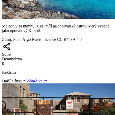
Maledivy za humny? Češi míří na chorvatský ostrov, který vypadá
jako opravdový Karibik
Zdroj
:
Foto: Argo Navis - licence CC BY SA 4.0
Sdílet
Denní
výzva
0
Reklama
Další články z
VědaŽivě.cz