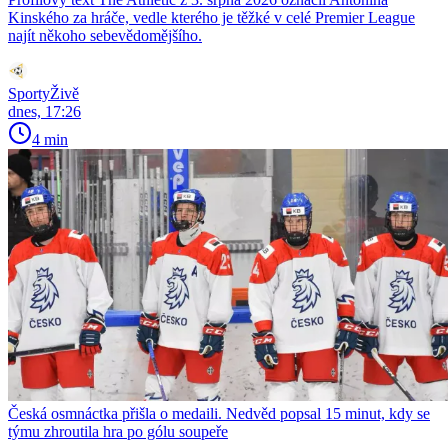
Kinského za hráče, vedle kterého je těžké v celé Premier League
najít někoho sebevědomějšího.
SportyŽivě
dnes, 17:26
4 min
Česká osmnáctka přišla o medaili. Nedvěd popsal 15 minut, kdy se
týmu zhroutila hra po gólu soupeře