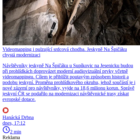
Videomapping i pulzující srdcová chodba. Jeskyně Na Špičáku
chystá modernizaci
Návštěvníky jeskyně Na Špičáku u Supíkovic na Jesenicku budou
při prohlídkách doprovázet moderní audiovizuální prvky včetně
videomappingu. Cílem je přiblížit poutavým způsobem historii a
podobu jeskyní. Proměna prohlídkového okruhu, jehož součástí je i
nové zázemí pro návštěvníky, vyjde na 18,6 milionu korun. Správě
jeskyní ČR se podařilo na modernizaci návštěvnické trasy získat
evropské dotace.
Hanácká Drbna
dnes, 17:12
2 min
Reklama