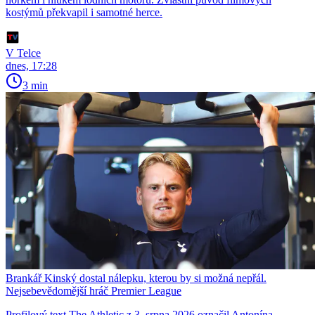
kostýmů překvapil i samotné herce.
V Telce
dnes, 17:28
3 min
Brankář Kinský dostal nálepku, kterou by si možná nepřál.
Nejsebevědomější hráč Premier League
Profilový text The Athletic z 3. srpna 2026 označil Antonína