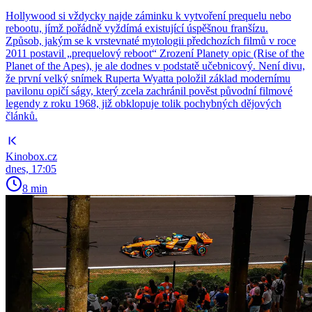
Hollywood si vždycky najde záminku k vytvoření prequelu nebo
rebootu, jímž pořádně vyždímá existující úspěšnou franšízu.
Způsob, jakým se k vrstevnaté mytologii předchozích filmů v roce
2011 postavil „prequelový reboot“ Zrození Planety opic (Rise of the
Planet of the Apes), je ale dodnes v podstatě učebnicový. Není divu,
že první velký snímek Ruperta Wyatta položil základ modernímu
pavilonu opičí ságy, který zcela zachránil pověst původní filmové
legendy z roku 1968, již obklopuje tolik pochybných dějových
článků.
Kinobox.cz
dnes, 17:05
8 min