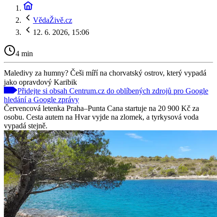
VědaŽivě.cz
12. 6. 2026, 15:06
4 min
Maledivy za humny? Češi míří na chorvatský ostrov, který vypadá
jako opravdový Karibik
Přidejte si obsah Centrum.cz do oblíbených zdrojů pro Google
hledání a Google zprávy
Červencová letenka Praha–Punta Cana startuje na 20 900 Kč za
osobu. Cesta autem na Hvar vyjde na zlomek, a tyrkysová voda
vypadá stejně.