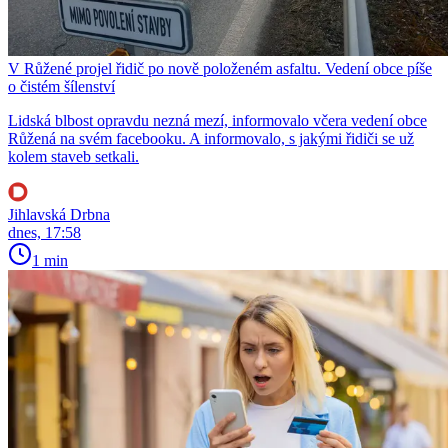
V Růžené projel řidič po nově položeném asfaltu. Vedení obce píše
o čistém šílenství
Lidská blbost opravdu nezná mezí, informovalo včera vedení obce
Růžená na svém facebooku. A informovalo, s jakými řidiči se už
kolem staveb setkali.
Jihlavská Drbna
dnes, 17:58
1 min