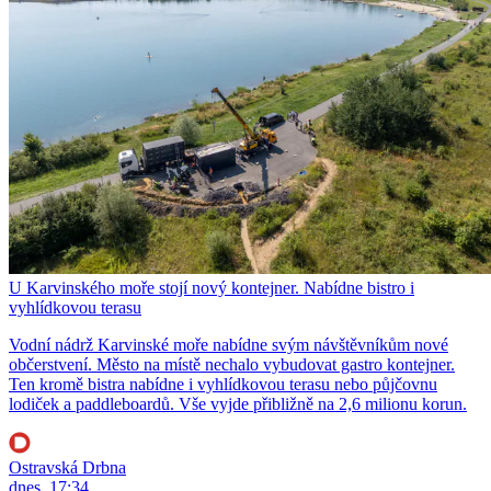
U Karvinského moře stojí nový kontejner. Nabídne bistro i
vyhlídkovou terasu
Vodní nádrž Karvinské moře nabídne svým návštěvníkům nové
občerstvení. Město na místě nechalo vybudovat gastro kontejner.
Ten kromě bistra nabídne i vyhlídkovou terasu nebo půjčovnu
lodiček a paddleboardů. Vše vyjde přibližně na 2,6 milionu korun.
Ostravská Drbna
dnes, 17:34