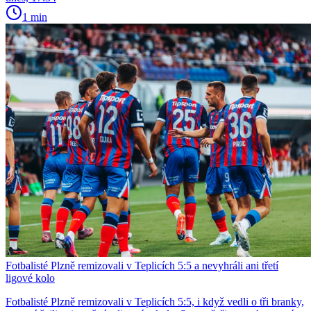
1 min
Fotbalisté Plzně remizovali v Teplicích 5:5 a nevyhráli ani třetí
ligové kolo
Fotbalisté Plzně remizovali v Teplicích 5:5, i když vedli o tři branky,