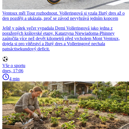
Ventoux měl Tour rozhodnout. Volleringová si vzala žlutý dres až o
den později a ukázala, proč se závod nevyhrává jedním kopcem
Ještě v pátek večer vypadala Demi Volleringová jako jedna z
poražených královské etapy. Katarzyna Niewiadoma-Phinney
zaútočila více než devět kilometrů před vrcholem Mont Ventoux,
dojela si pro vítězství a žlutý dres a Volleringové nechala
patnáctisekundový deficit.
Vše o sportu
dnes, 17:06
4 min