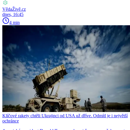
VědaŽivě.cz
dnes, 16:45
4 min
Klíčové rakety chtěli Ukrajinci od USA už dříve. Odmítl je i největší
ochránce