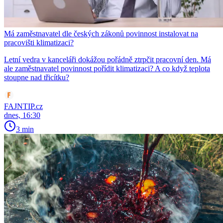
Má zaměstnavatel dle českých zákonů povinnost instalovat na
pracovišti klimatizaci?
Letní vedra v kanceláři dokážou pořádně ztrpčit pracovní den. Má
ale zaměstnavatel povinnost pořídit klimatizaci? A co když teplota
stoupne nad třicítku?
FAJNTIP.cz
dnes, 16:30
3 min