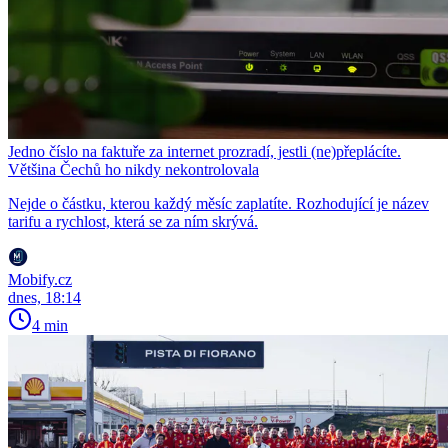
Jedno číslo na faktuře za internet prozradí, jestli (ne)přeplácíte.
Většina Čechů ho nikdy nekontrolovala
Nejde o částku, kterou každý měsíc zaplatíte. Rozhodující je název
tarifu a rychlost, která se za ním skrývá.
Mobify.cz
dnes, 18:14
4 min