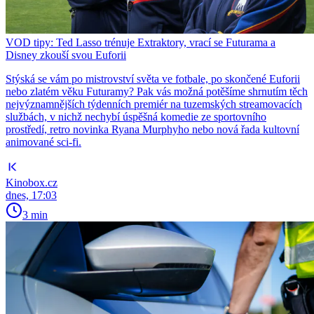
VOD tipy: Ted Lasso trénuje Extraktory, vrací se Futurama a
Disney zkouší svou Euforii
Stýská se vám po mistrovství světa ve fotbale, po skončené Euforii
nebo zlatém věku Futuramy? Pak vás možná potěšíme shrnutím těch
nejvýznamnějších týdenních premiér na tuzemských streamovacích
službách, v nichž nechybí úspěšná komedie ze sportovního
prostředí, retro novinka Ryana Murphyho nebo nová řada kultovní
animované sci-fi.
Kinobox.cz
dnes, 17:03
3 min