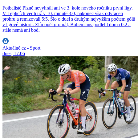
Fotbalisté Plzně nevyhráli ani ve 3. kole nového ročníku první ligy.
V Teplicích vedli už v 10. minutě 3:0, nakonec však odvraceli
prohru a remizovali 5:5. Šlo o duel s druhým nejvyšším počtem gólů
v ligové historii. Zlín opět prohrál, Bohemians podlehl doma 0:2 a
stále nemá ani bod.
Aktuálně.cz - Sport
dnes, 17:06