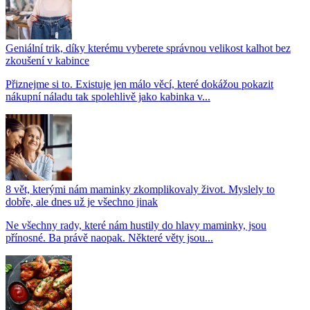
Geniální trik, díky kterému vyberete správnou velikost kalhot bez
zkoušení v kabince
Přiznejme si to. Existuje jen málo věcí, které dokážou pokazit
nákupní náladu tak spolehlivě jako kabinka v...
8 vět, kterými nám maminky zkomplikovaly život. Myslely to
dobře, ale dnes už je všechno jinak
Ne všechny rady, které nám hustily do hlavy maminky, jsou
přínosné. Ba právě naopak. Některé věty jsou...