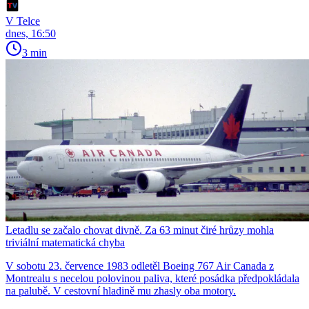
V Telce
dnes, 16:50
3 min
Letadlu se začalo chovat divně. Za 63 minut čiré hrůzy mohla
triviální matematická chyba
V sobotu 23. července 1983 odletěl Boeing 767 Air Canada z
Montrealu s necelou polovinou paliva, které posádka předpokládala
na palubě. V cestovní hladině mu zhasly oba motory.