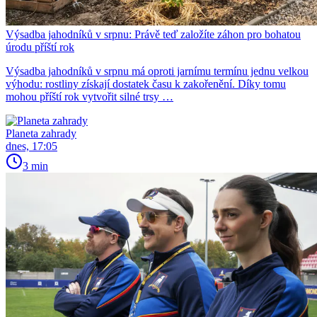
Výsadba jahodníků v srpnu: Právě teď založíte záhon pro bohatou
úrodu příští rok
Výsadba jahodníků v srpnu má oproti jarnímu termínu jednu velkou
výhodu: rostliny získají dostatek času k zakořenění. Díky tomu
mohou příští rok vytvořit silné trsy …
Planeta zahrady
dnes, 17:05
3 min