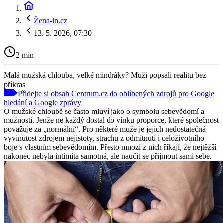
Žena-in.cz
13. 5. 2026, 07:30
2 min
Malá mužská chlouba, velké mindráky? Muži popsali realitu bez
příkras
Přidejte si obsah Centrum.cz do oblíbených zdrojů pro Google
hledání a Google zprávy
O mužské chloubě se často mluví jako o symbolu sebevědomí a
mužnosti. Jenže ne každý dostal do vínku proporce, které společnost
považuje za „normální“. Pro některé muže je jejich nedostatečná
vyvinutost zdrojem nejistoty, strachu z odmítnutí i celoživotního
boje s vlastním sebevědomím. Přesto mnozí z nich říkají, že nejtěžší
nakonec nebyla intimita samotná, ale naučit se přijmout sami sebe.