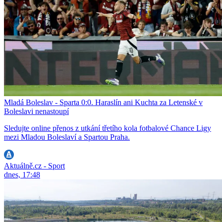
Mladá Boleslav - Sparta 0:0. Haraslín ani Kuchta za Letenské v
Boleslavi nenastoupí
Sledujte online přenos z utkání třetího kola fotbalové Chance Ligy
mezi Mladou Boleslaví a Spartou Praha.
Aktuálně.cz - Sport
dnes, 17:48