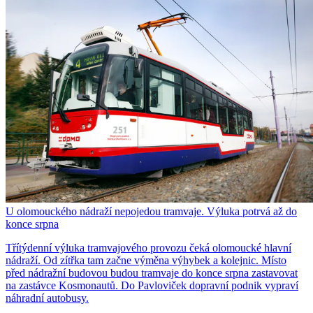
U olomouckého nádraží nepojedou tramvaje. Výluka potrvá až do
konce srpna
Třítýdenní výluka tramvajového provozu čeká olomoucké hlavní
nádraží. Od zítřka tam začne výměna výhybek a kolejnic. Místo
před nádražní budovou budou tramvaje do konce srpna zastavovat
na zastávce Kosmonautů. Do Pavloviček dopravní podnik vypraví
náhradní autobusy.