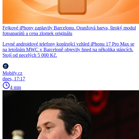
Fejkové iPhony zaplavily Barcelonu. Oranžová barva, široký modul
fotoaparátů a cena zlomek originálu
Levné androidové telefony kopírující vzhled iPhonu 17 Pro Max se
na letošním MWC v Barceloně objevily hned na několika stáncích.
Stojí od necelých 5 000 Kč.
Mobify.cz
dnes, 17:17
4 min