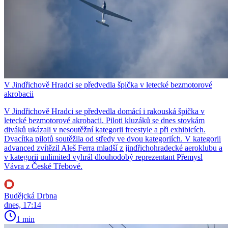
V Jindřichově Hradci se předvedla špička v letecké bezmotorové
akrobacii
V Jindřichově Hradci se předvedla domácí i rakouská špička v
letecké bezmotorové akrobacii. Piloti kluzáků se dnes stovkám
diváků ukázali v nesoutěžní kategorii freestyle a při exhibicích.
Dvacítka pilotů soutěžila od středy ve dvou kategoriích. V kategorii
advanced zvítězil Aleš Ferra mladší z jindřichohradecké aeroklubu a
v kategorii unlimited vyhrál dlouhodobý reprezentant Přemysl
Vávra z České Třebové.
Budějcká Drbna
dnes, 17:14
1 min