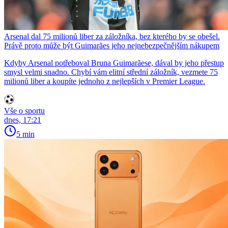
Arsenal dal 75 milionů liber za záložníka, bez kterého by se obešel.
Právě proto může být Guimarães jeho nejnebezpečnějším nákupem
Kdyby Arsenal potřeboval Bruna Guimarãese, dával by jeho přestup
smysl velmi snadno. Chybí vám elitní střední záložník, vezmete 75
milionů liber a koupíte jednoho z nejlepších v Premier League.
Vše o sportu
dnes, 17:21
5 min