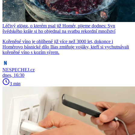
Léčivý glögg, o kterém psal již Homér, pijeme dodnes: Syn
švédského krále si ho objednal na svatbu rekordní množství
Kořeněné víno je oblíbené již více než 3000 let, dokonce i
Homérovo básnické dílo Ilias zmiňuje vojáky, kteří si vychutnávali
kořeněné víno s kozím sýrem.
NESPECHEJ.cz
dnes, 16:30
3 min