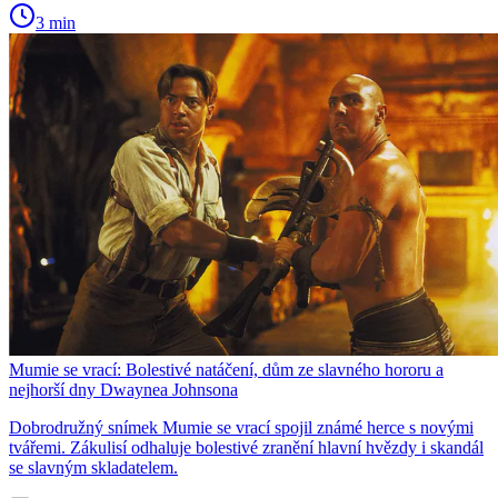
3 min
Mumie se vrací: Bolestivé natáčení, dům ze slavného hororu a
nejhorší dny Dwaynea Johnsona
Dobrodružný snímek Mumie se vrací spojil známé herce s novými
tvářemi. Zákulisí odhaluje bolestivé zranění hlavní hvězdy i skandál
se slavným skladatelem.