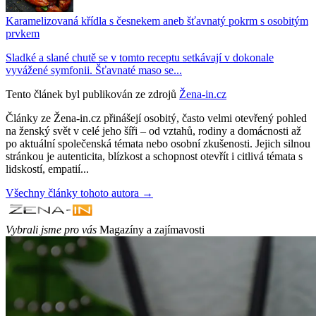
Karamelizovaná křídla s česnekem aneb šťavnatý pokrm s osobitým
prvkem
Sladké a slané chutě se v tomto receptu setkávají v dokonale
vyvážené symfonii. Šťavnaté maso se...
Tento článek byl publikován ze zdrojů
Žena-in.cz
Články ze Žena-in.cz přinášejí osobitý, často velmi otevřený pohled
na ženský svět v celé jeho šíři – od vztahů, rodiny a domácnosti až
po aktuální společenská témata nebo osobní zkušenosti. Jejich silnou
stránkou je autenticita, blízkost a schopnost otevřít i citlivá témata s
lidskostí, empatií...
Všechny články tohoto autora →
Vybrali jsme pro vás
Magazíny a zajímavosti