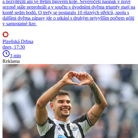
a nezvítězili ani ve třetím ligovém kole. Severočeši naopak v nové
sezoně stále neprohráli a v součtu s úvodními dvěma triumfy mají na
kontě sedm bodů. O trefy se postaralo 10 různých střelců, spolu s
dalšími dvěma zápasy jde o utkání s druhým nejvyšším počtem gólů
v samostatné lize.
Plzeňská Drbna
dnes, 17:30
3 min
Reklama