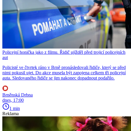
Policejní honička jako z filmu. Řidič ujížděl před trojicí policejních
aut
Policisté ve čtvrtek ráno v Brně pronásledovali řidiče, který se před
nimi pokusil ujet. Do akce musela být zapojena celkem tři policejní
auta. Sledovaného řidiče se jim nakonec dopadnout podařilo.
Brněnská Drbna
dnes, 17:00
1 min
Reklama