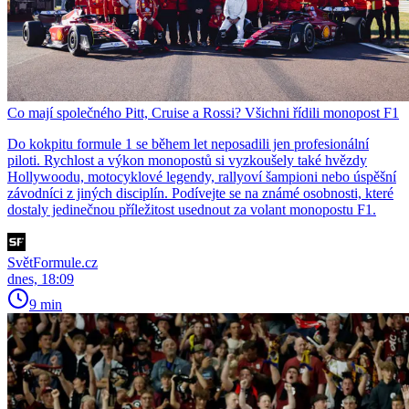
Co mají společného Pitt, Cruise a Rossi? Všichni řídili monopost F1
Do kokpitu formule 1 se během let neposadili jen profesionální
piloti. Rychlost a výkon monopostů si vyzkoušely také hvězdy
Hollywoodu, motocyklové legendy, rallyoví šampioni nebo úspěšní
závodníci z jiných disciplín. Podívejte se na známé osobnosti, které
dostaly jedinečnou příležitost usednout za volant monopostu F1.
SvětFormule.cz
dnes, 18:09
9 min