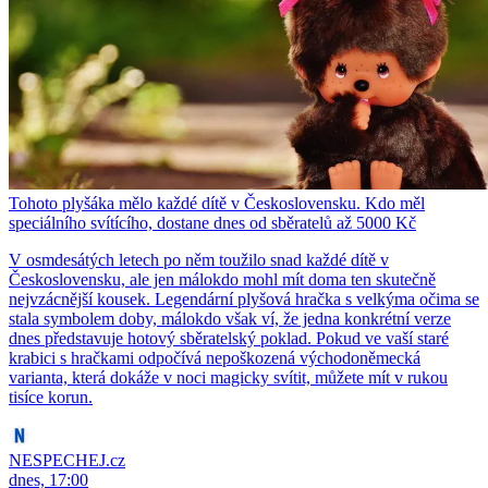
Tohoto plyšáka mělo každé dítě v Československu. Kdo měl
speciálního svítícího, dostane dnes od sběratelů až 5000 Kč
V osmdesátých letech po něm toužilo snad každé dítě v
Československu, ale jen málokdo mohl mít doma ten skutečně
nejvzácnější kousek. Legendární plyšová hračka s velkýma očima se
stala symbolem doby, málokdo však ví, že jedna konkrétní verze
dnes představuje hotový sběratelský poklad. Pokud ve vaší staré
krabici s hračkami odpočívá nepoškozená východoněmecká
varianta, která dokáže v noci magicky svítit, můžete mít v rukou
tisíce korun.
NESPECHEJ.cz
dnes, 17:00