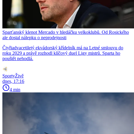
Sparťanský klenot Mercado v hledáčku velkoklubů. Od Rosického
ale dostal nálepku o neprodejnosti
Čtyřiadvacetiletý ekvádorský křídelník má na Letné smlouvu do
roku 2029 a právě rozhodl klíčový duel Ligy mistrů. Sparta ho
pouštět nehodlá.
SportyŽivě
dnes, 17:16
4 min