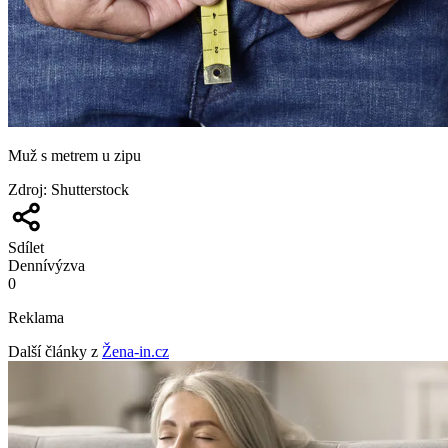
Muž s metrem u zipu
Zdroj
:
Shutterstock
Sdílet
Denní
výzva
0
Reklama
Další články z
Žena-in.cz