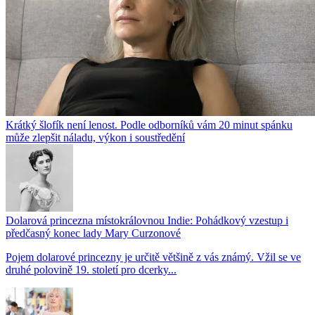
Krátký šlofík není lenost. Podle odborníků vám 20 minut spánku
může zlepšit náladu, výkon i soustředění
Dolarová princezna místokrálovnou Indie: Pohádkový vzestup i
předčasný konec lady Mary Curzonové
Pojem dolarové princezny je určitě většině z vás známý. Vžil se ve
druhé polovině 19. století pro dcerky...