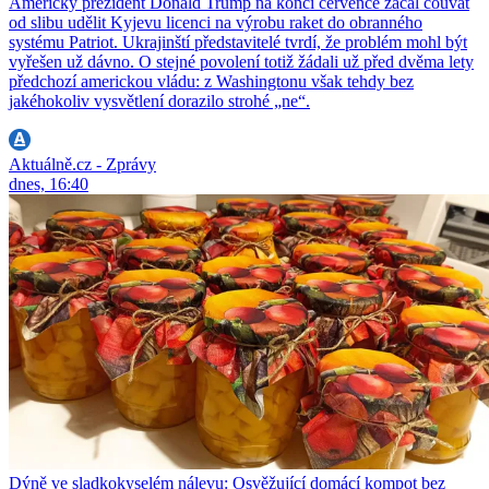
Americký prezident Donald Trump na konci července začal couvat
od slibu udělit Kyjevu licenci na výrobu raket do obranného
systému Patriot. Ukrajinští představitelé tvrdí, že problém mohl být
vyřešen už dávno. O stejné povolení totiž žádali už před dvěma lety
předchozí americkou vládu: z Washingtonu však tehdy bez
jakéhokoliv vysvětlení dorazilo strohé „ne“.
Aktuálně.cz - Zprávy
dnes, 16:40
Dýně ve sladkokyselém nálevu: Osvěžující domácí kompot bez