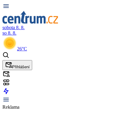
sobota 8. 8.
so 8. 8.
26°C
Přihlášení
Reklama