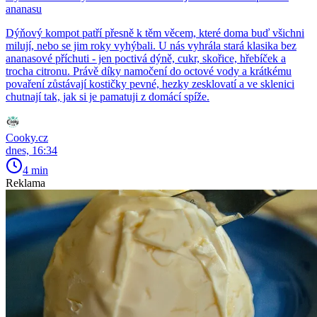
ananasu
Dýňový kompot patří přesně k těm věcem, které doma buď všichni
milují, nebo se jim roky vyhýbali. U nás vyhrála stará klasika bez
ananasové příchuti - jen poctivá dýně, cukr, skořice, hřebíček a
trocha citronu. Právě díky namočení do octové vody a krátkému
povaření zůstávají kostičky pevné, hezky zesklovatí a ve sklenici
chutnají tak, jak si je pamatuji z domácí spíže.
Cooky.cz
dnes, 16:34
4 min
Reklama