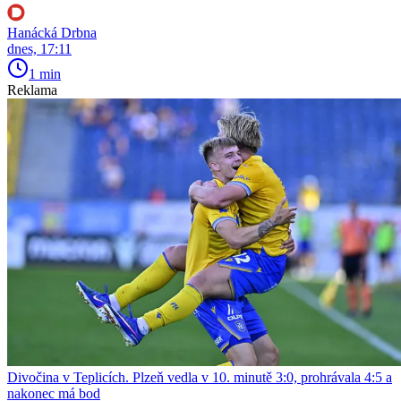
Hanácká Drbna
dnes, 17:11
1 min
Reklama
Divočina v Teplicích. Plzeň vedla v 10. minutě 3:0, prohrávala 4:5 a
nakonec má bod