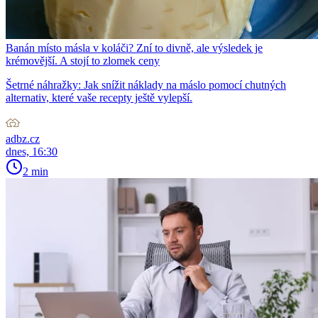
Banán místo másla v koláči? Zní to divně, ale výsledek je
krémovější. A stojí to zlomek ceny
Šetrné náhražky: Jak snížit náklady na máslo pomocí chutných
alternativ, které vaše recepty ještě vylepší.
adbz.cz
dnes, 16:30
2 min