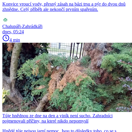
Konvice vroucí vody, přesný zásah na bázi trsu a pýr do dvou dnů
zhnědne. Celý příběh ale nekončí prvním spařením.
Chalupáři-Zahrádkáři
dnes, 05:24
4 min
Túje hnědnou ze dne na den a viník není sucho. Zahradníci
pojmenovali příčiny, na které nikdo nepomyslí
Hnědé túje nejsou jarní nemoc. Jsou to důsledky toho, co se s