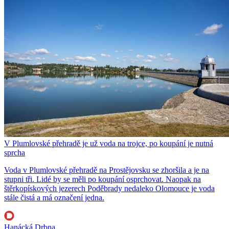
V Plumlovské přehradě je už voda na trojce, po koupání je nutná
sprcha
Voda v Plumlovské přehradě na Prostějovsku se zhoršila a je na
stupni tři. Lidé by se měli po koupání osprchovat. Naopak na
štěrkopískových jezerech Poděbrady nedaleko Olomouce je voda
stále čistá a má označení jedna.
Hanácká Drbna