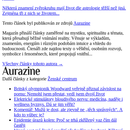
Některá znamení zvěrokruhu mají život dle astrologie těžší než jiná.
Zejména tři z nich se životem...
Tento článek byl publikován ze zdrojů
Aurazine
Magazín přináší články zaměřené na mystiku, spiritualitu a témata,
která přesahují běžné vnímání reality. Věnuje se výkladům,
znamením, energiím i různým podobám intuice a vhledu do
budoucnosti. Čtenáři zde najdou texty o věštění, osobním rozvoji,
symbolice i fenoménech, které propojují vnitřní...
Všechny články tohoto autora →
Další články z kategorie
Ženské centrum
Britský olympionik Woodward veřejně přiznal závislost na
pornu: Nemohl jsem přestat, vedl jsem dvojí život
Elektrické stimulátory bloudivého nervu: medicína, naděje i
wellness byznys. Dá se jim věřit?
Komentář: Mužů je dost, ale zjevně ne „těch správných“. A
kdo to vůbec je?
Epidemie úrazů kolen: Proč se trhá zkřížený vaz čím dál
častěji