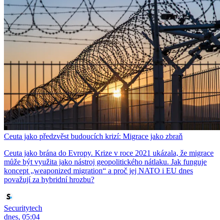
Ceuta jako předzvěst budoucích krizí: Migrace jako zbraň
Ceuta jako brána do Evropy. Krize v roce 2021 ukázala, že migrace
může být využita jako nástroj geopolitického nátlaku. Jak funguje
koncept „weaponized migration“ a proč jej NATO i EU dnes
považují za hybridní hrozbu?
Securitytech
dnes, 05:04