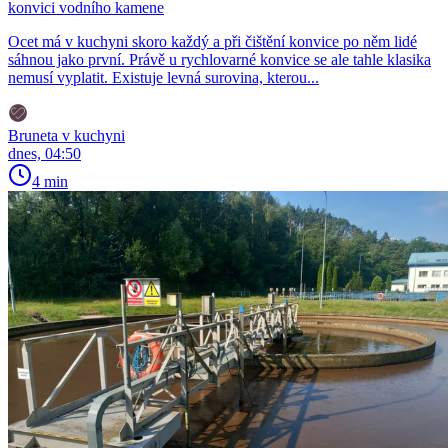
konvici vodního kamene
Ocet má v kuchyni skoro každý a při čištění konvice po něm lidé
sáhnou jako první. Právě u rychlovarné konvice se ale tahle klasika
nemusí vyplatit. Existuje levná surovina, kterou...
Bruneta v kuchyni
dnes, 04:50
4 min