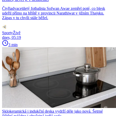
Čtyřiadvacetiletý fotbalista Sofwan Awae zemřel poté, co blesk
udeřil přímo na hřiště v provincii Narathiwat v jižním Thajsku.
Zápas v tu chvíli stále běžel.
SportyŽivě
dnes, 05:19
3 min
Sklokeramická i indukční deska vydrží déle jako nová. Šetrné
čištění zvládne i obyčejná jedlá soda