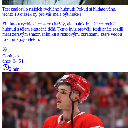
Test znalostí o rizicích rychlého hubnutí: Pokud si hlídáte váhu,
těchto 10 otázek by pro vás měla být hračka
Zhubnout rychle chce skoro každý, ale málokdo tuší, co rychlé
hubnutí s tělem skutečně dělá. Tento kvíz prověří, jestli znáte rozdíl
mezi zdravým shazováním kil a rizikovými zkratkami, které vedou
rovnou k jojo efektu.
Cooky.cz
dnes, 04:54
2 min