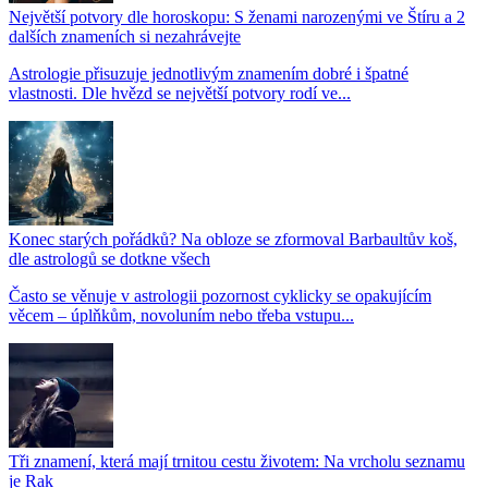
Největší potvory dle horoskopu: S ženami narozenými ve Štíru a 2
dalších znameních si nezahrávejte
Astrologie přisuzuje jednotlivým znamením dobré i špatné
vlastnosti. Dle hvězd se největší potvory rodí ve...
Konec starých pořádků? Na obloze se zformoval Barbaultův koš,
dle astrologů se dotkne všech
Často se věnuje v astrologii pozornost cyklicky se opakujícím
věcem – úplňkům, novoluním nebo třeba vstupu...
Tři znamení, která mají trnitou cestu životem: Na vrcholu seznamu
je Rak