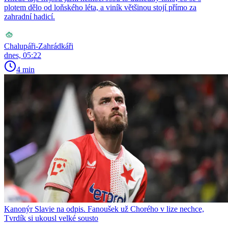
plotem dělo od loňského léta, a viník většinou stojí přímo za
zahradní hadicí.
Chalupáři-Zahrádkáři
dnes, 05:22
4 min
Kanonýr Slavie na odpis. Fanoušek už Chorého v lize nechce,
Tvrdík si ukousl velké sousto