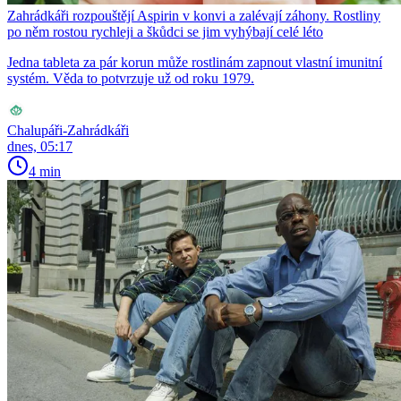
Zahrádkáři rozpouštějí Aspirin v konvi a zalévají záhony. Rostliny
po něm rostou rychleji a škůdci se jim vyhýbají celé léto
Jedna tableta za pár korun může rostlinám zapnout vlastní imunitní
systém. Věda to potvrzuje už od roku 1979.
Chalupáři-Zahrádkáři
dnes, 05:17
4 min