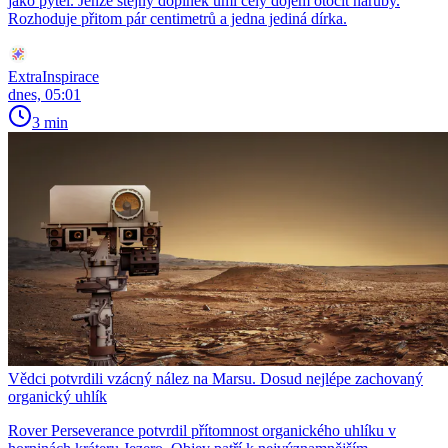
jako pytel. Jenže stejný doplněk umí celý dojem otočit naruby.
Rozhoduje přitom pár centimetrů a jedna jediná dírka.
ExtraInspirace
dnes, 05:01
3 min
Vědci potvrdili vzácný nález na Marsu. Dosud nejlépe zachovaný
organický uhlík
Rover Perseverance potvrdil přítomnost organického uhlíku v