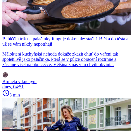
Babiččin trik na palačinky funguje dokonale: stačí 1 lžička do těsta a
už se vám nikdy nepotrhají
Málokterá kuchyňská nehoda dokáže zkazit chuť do vaření tak
spolehlivě jako palačinka, která se v půlce obracení roztrhne a
zůstane viset na obracečce. Většina z nás v tu chvíli obviní...
Bruneta v kuchyni
dnes, 04:51
3 min