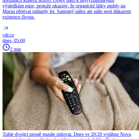
horninách kráteru Jezero. Objev patří k nejvýznamnějším
výsledkům mise, protože ukazuje, že organické látky mohly na
Marsu přetrvat miliardy let. Samotný nález ale stále není důkazem
existence života.
cdr.cz
dnes, 05:00
2 min
Tuhle dvojici prostě musíte milovat. Dnes ve 20:20 vytáhne Nova