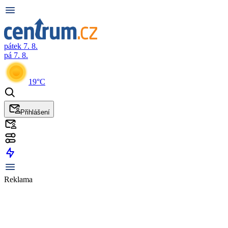
pátek 7. 8.
pá 7. 8.
19°C
Přihlášení
Reklama