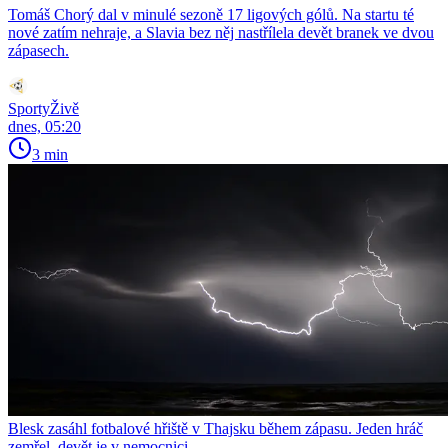
Tomáš Chorý dal v minulé sezoně 17 ligových gólů. Na startu té
nové zatím nehraje, a Slavia bez něj nastřílela devět branek ve dvou
zápasech.
SportyŽivě
dnes, 05:20
3 min
Blesk zasáhl fotbalové hřiště v Thajsku během zápasu. Jeden hráč
zemřel, devět je v nemocnici