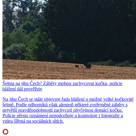
Šelma na jihu Čech? Záběry mohou zachycovat kočku, policie
hlášení dál prověřuje
Na jihu Čech se stále objevuje řada hlášení o možné velké kočkovité
šelmě. Podle odborníků však alespoň některé zveřejněné záběry s
největší pravděpodobností zachycují obyčejnou domácí kočku.
Policie přesto oznámení nepodceňuje a kontroluje i fotografie a
videa šířená na sociálních sítích.