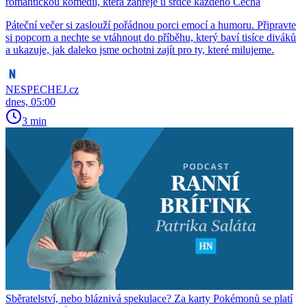
romantickou komedii, která zahřeje u srdce každého Čecha
Páteční večer si zaslouží pořádnou porci emocí a humoru. Připravte
si popcorn a nechte se vtáhnout do příběhu, který baví tisíce diváků
a ukazuje, jak daleko jsme ochotni zajít pro ty, které milujeme.
NESPECHEJ.cz
dnes, 05:00
3 min
Sběratelství, nebo bláznivá spekulace? Za karty Pokémonů se platí