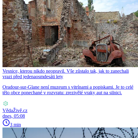
Vesnice, kterou nikdo neopravil. Vše zůstalo tak, jak to zanechali
vrazi před jedenaosmdesáti lety
Oradour-sur-Glane není muzeum s vitrínami a popiskami. Je to celé
tělo obce ponechané v rozvratu: zrezivělé vraky aut na silnici.
VědaŽivě.cz
dnes, 05:08
3 min