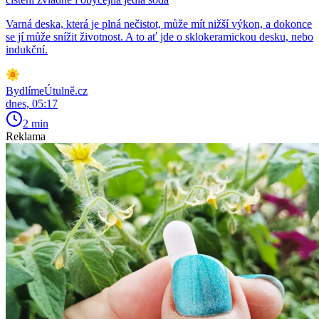
Varná deska, která je plná nečistot, může mít nižší výkon, a dokonce
se jí může snížit životnost. A to ať jde o sklokeramickou desku, nebo
indukční.
BydlímeÚtulně.cz
dnes, 05:17
2 min
Reklama