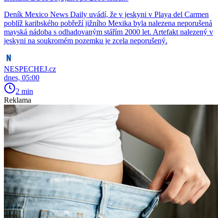
Deník Mexico News Daily uvádí, že v jeskyni v Playa del Carmen
poblíž karibského pobřeží jižního Mexika byla nalezena neporušená
mayská nádoba s odhadovaným stářím 2000 let. Artefakt nalezený v
jeskyni na soukromém pozemku je zcela neporušený.
NESPECHEJ.cz
dnes, 05:00
2 min
Reklama