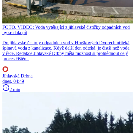
FOTO, VIDEO: Voda vytékající z jihlavské čističky odpadních vod
by se dala pít
Do jihlavské čistírny odpadních vod v Hruškových Dvorech přitéká
špinavá voda z kanalizace. Když další den odtéká, je čistší než voda
v řece. Redakce Jihlavské Drbny měla možnost si prohlédnout celý
proces čištění.
Jihlavská Drbna
dnes, 04:49
2 min