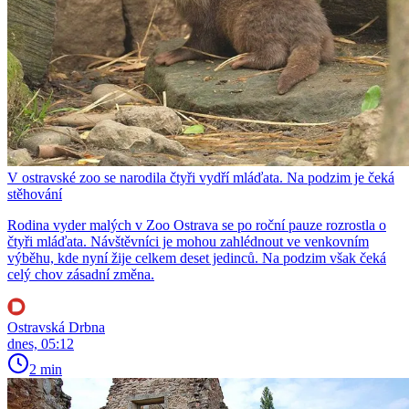
V ostravské zoo se narodila čtyři vydří mláďata. Na podzim je čeká
stěhování
Rodina vyder malých v Zoo Ostrava se po roční pauze rozrostla o
čtyři mláďata. Návštěvníci je mohou zahlédnout ve venkovním
výběhu, kde nyní žije celkem deset jedinců. Na podzim však čeká
celý chov zásadní změna.
Ostravská Drbna
dnes, 05:12
2 min