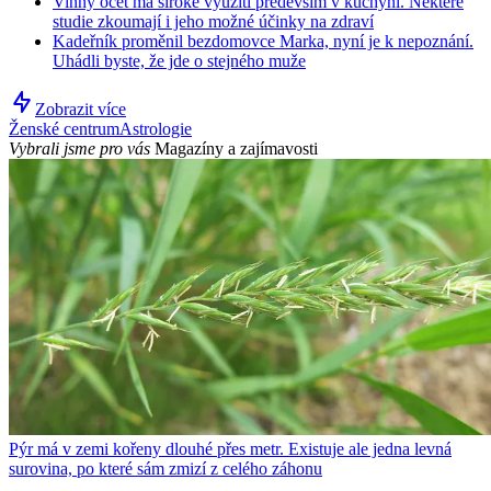
Vinný ocet má široké využití především v kuchyni. Některé
studie zkoumají i jeho možné účinky na zdraví
Kadeřník proměnil bezdomovce Marka, nyní je k nepoznání.
Uhádli byste, že jde o stejného muže
Zobrazit více
Ženské centrum
Astrologie
Vybrali jsme pro vás
Magazíny a zajímavosti
Pýr má v zemi kořeny dlouhé přes metr. Existuje ale jedna levná
surovina, po které sám zmizí z celého záhonu