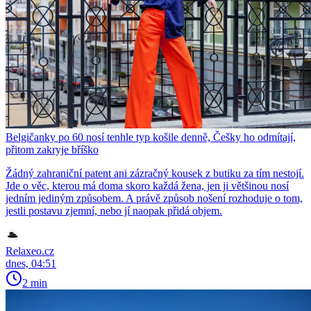
Belgičanky po 60 nosí tenhle typ košile denně, Češky ho odmítají,
přitom zakryje bříško
Žádný zahraniční patent ani zázračný kousek z butiku za tím nestojí.
Jde o věc, kterou má doma skoro každá žena, jen ji většinou nosí
jedním jediným způsobem. A právě způsob nošení rozhoduje o tom,
jestli postavu zjemní, nebo jí naopak přidá objem.
Relaxeo.cz
dnes, 04:51
2 min