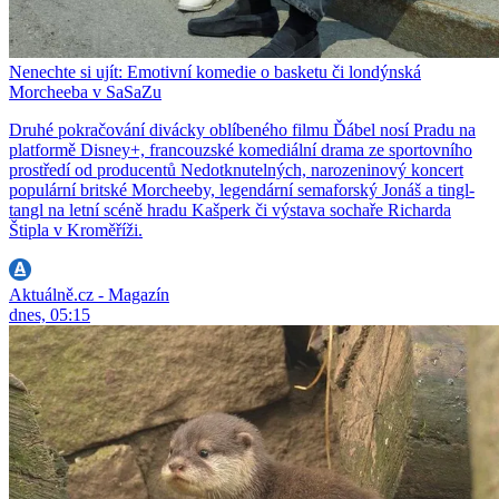
Nenechte si ujít: Emotivní komedie o basketu či londýnská
Morcheeba v SaSaZu
Druhé pokračování divácky oblíbeného filmu Ďábel nosí Pradu na
platformě Disney+, francouzské komediální drama ze sportovního
prostředí od producentů Nedotknutelných, narozeninový koncert
populární britské Morcheeby, legendární semaforský Jonáš a tingl-
tangl na letní scéně hradu Kašperk či výstava sochaře Richarda
Štipla v Kroměříži.
Aktuálně.cz - Magazín
dnes, 05:15