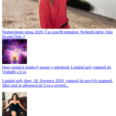
Numerologie srpna 2026: Čas uzavřít minulost. Nejlepší měsíc čeká
životní číslo 2
Dnes nastává osudový posun v astrologii: Lunární uzly vstupují do
Vodnáře a Lva
Lunární uzly dnes, 26. července 2026, vstupují do nových znamení.
Jižní uzel se přesouvá do Lva a severní...