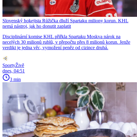
Slovenský hokejista Růžička dluží Spartaku miliony korun. KHL
nemá nástroj, jak ho donutit zaplatit
Disciplinární komise KHL přiřkla Spartaku Moskva nárok na
necelých 30 milionů rublů, v přepočtu přes 8 milionů korun. Jenže
verdikt je jedna věc, vymožení peněz od cizince druhá.
SportyŽivě
dnes, 04:51
3 min