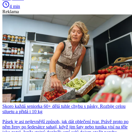
4 min
Reklama
Skoro každá seniorka 60+ dělá tuhle chybu s pásky. Rozbije celou
siluetu a přidá i 10 kg
Pásek je asi nejlevnější způsob, jak dát oblečení tvar. Právě proto po
něm ženy po šedesátce sahají, když jim šaty nebo tunika visí na těle