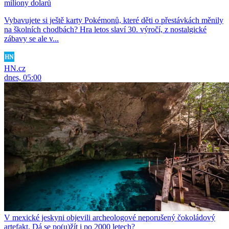
miliony dolarů
Vybavujete si ještě karty Pokémonů, které děti o přestávkách měnily
na školních chodbách? Hra letos slaví 30. výročí, z nostalgické
zábavy se ale v...
HN.cz
dnes, 05:00
V mexické jeskyni objevili archeologové neporušený čokoládový
artefakt. Dá se po(u)žít i po 2000 letech?