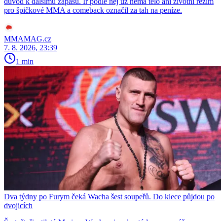
důvod k dalšímu zápasu. Ir podle něj už nemá tělo ani životní režim
pro špičkové MMA a comeback označil za tah na peníze.
MMAMAG.cz
7. 8. 2026, 23:39
1 min
Dva týdny po Furym čeká Wacha šest soupeřů. Do klece půjdou po
dvojicích