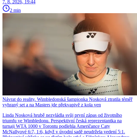
7. 8. 2026, 19:44
2 min
Návrat do reality. Wimbledonská šampionka Nosková ztratila téměř
vyhraný set a na Masters jde překvapivě z kola ven
Linda Nosková hrubě nezvládla svůj první zápas od životního
triumfu ve Wimbledonu. Perspektivní česká reprezentantka na
turnaji WTA 1000 v Torontu podlehla Američance Caty
McNallyové 6:7, 1:6, když v úvodní sadě neudržela vedení 5:1.