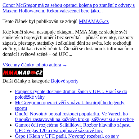
Conor McGregor má za sebou operaci kolena po zranění z odvety s
Maxem Hollowayem. Rekonvalescenci bere jako...
Tento článek byl publikován ze zdrojů
MMAMAG.cz
Kde končí slova, nastupuje oktagon. MMA Mag.cz sleduje svět
smíšených bojových umění bez servítků – přináší novinky, rozbory
zápasů, přestupy, statistiky i zákulisní dění ze světa, kde rozhodují
vteřiny, taktika a tvrdý trénink. Čtenáři se dostanou k informacím o
domácí i světové scéně – od UFC...
Všechny články tohoto autora →
Další články z kategorie
Bojové sporty
Poppeck rychle dostane druhou šanci v UFC. Vrací se do
polotěžké váhy
McGregor po operaci věří v návrat. Inspirují ho legendy
sportu
Ondřej Novotný popsal rostoucí popularitu. Ve Varech ho
fanoušci zastavovali na každém kroku, stěžovat si ale nechce
Gamrot čelí rozjetému Salkilldovi. Rozbor hlavního zápasu
UFC Vegas 120 a dva zajímavé sázkové tipy
Čepo i Klein v UFC padli. Novotný rozebral, co se v