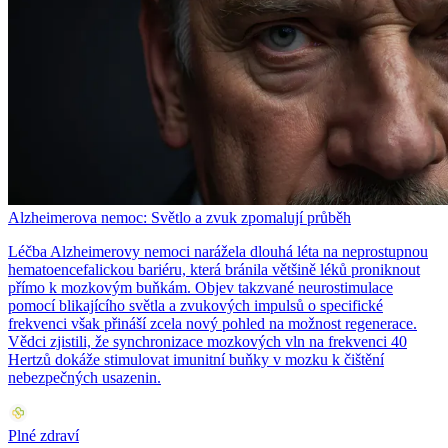
Alzheimerova nemoc: Světlo a zvuk zpomalují průběh
Léčba Alzheimerovy nemoci narážela dlouhá léta na neprostupnou
hematoencefalickou bariéru, která bránila většině léků proniknout
přímo k mozkovým buňkám. Objev takzvané neurostimulace
pomocí blikajícího světla a zvukových impulsů o specifické
frekvenci však přináší zcela nový pohled na možnost regenerace.
Vědci zjistili, že synchronizace mozkových vln na frekvenci 40
Hertzů dokáže stimulovat imunitní buňky v mozku k čištění
nebezpečných usazenin.
Plné zdraví