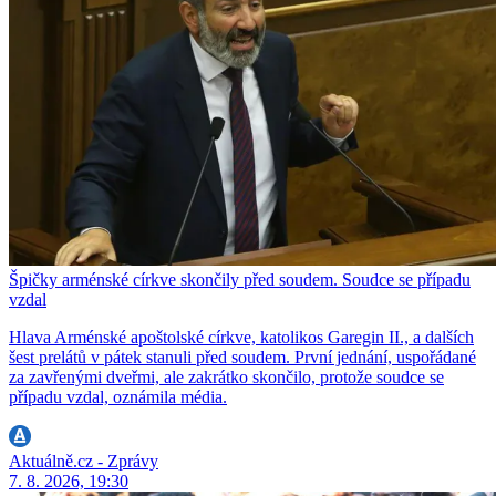
Špičky arménské církve skončily před soudem. Soudce se případu
vzdal
Hlava Arménské apoštolské církve, katolikos Garegin II., a dalších
šest prelátů v pátek stanuli před soudem. První jednání, uspořádané
za zavřenými dveřmi, ale zakrátko skončilo, protože soudce se
případu vzdal, oznámila média.
Aktuálně.cz - Zprávy
7. 8. 2026, 19:30