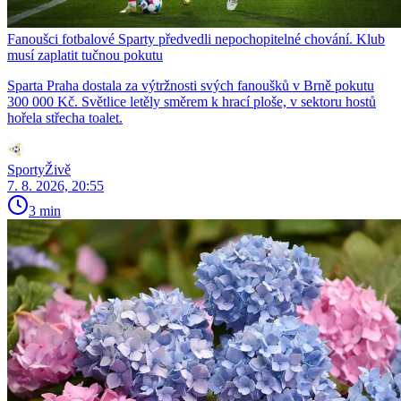
Fanoušci fotbalové Sparty předvedli nepochopitelné chování. Klub
musí zaplatit tučnou pokutu
Sparta Praha dostala za výtržnosti svých fanoušků v Brně pokutu
300 000 Kč. Světlice letěly směrem k hrací ploše, v sektoru hostů
hořela střecha toalet.
SportyŽivě
7. 8. 2026, 20:55
3 min