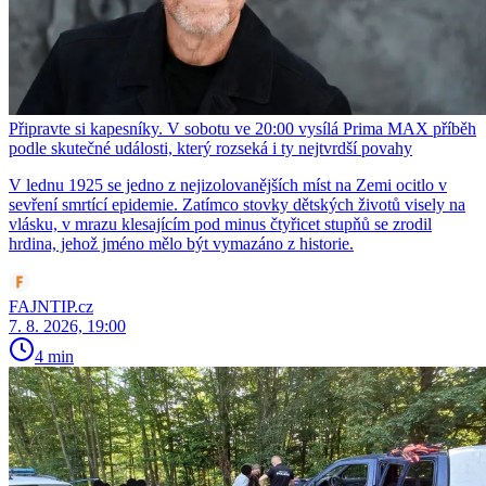
Připravte si kapesníky. V sobotu ve 20:00 vysílá Prima MAX příběh
podle skutečné události, který rozseká i ty nejtvrdší povahy
V lednu 1925 se jedno z nejizolovanějších míst na Zemi ocitlo v
sevření smrtící epidemie. Zatímco stovky dětských životů visely na
vlásku, v mrazu klesajícím pod minus čtyřicet stupňů se zrodil
hrdina, jehož jméno mělo být vymazáno z historie.
FAJNTIP.cz
7. 8. 2026, 19:00
4 min