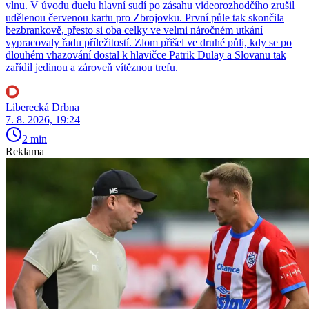
vlnu. V úvodu duelu hlavní sudí po zásahu videorozhodčího zrušil
udělenou červenou kartu pro Zbrojovku. První půle tak skončila
bezbrankově, přesto si oba celky ve velmi náročném utkání
vypracovaly řadu příležitostí. Zlom přišel ve druhé půli, kdy se po
dlouhém vhazování dostal k hlavičce Patrik Dulay a Slovanu tak
zařídil jedinou a zároveň vítěznou trefu.
Liberecká Drbna
7. 8. 2026, 19:24
2 min
Reklama