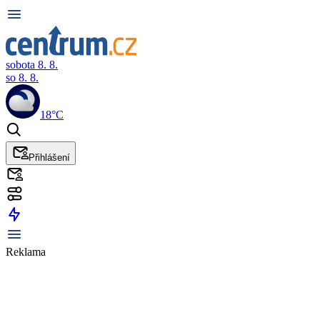
sobota 8. 8.
so 8. 8.
18°C
Přihlášení
Reklama