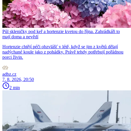
Půl skleničky pod keř a hortenzie kvetou do října. Zahrádkáři to
mají doma a nevědí
Hortenzie chtějí péči obzvlášť v létě, když se jim z květů dělají
nadýchané koule jako z pohádky. Právě tehdy potřebují pořádnou
porci živin.
adbz.cz
7. 8. 2026, 20:50
2 min