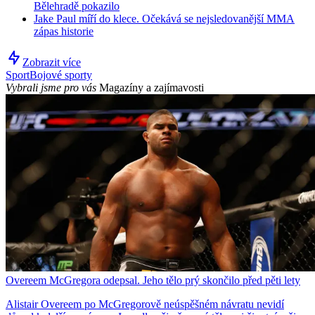
Bělehradě pokazilo
Jake Paul míří do klece. Očekává se nejsledovanější MMA
zápas historie
Zobrazit více
Sport
Bojové sporty
Vybrali jsme pro vás
Magazíny a zajímavosti
Overeem McGregora odepsal. Jeho tělo prý skončilo před pěti lety
Alistair Overeem po McGregorově neúspěšném návratu nevidí