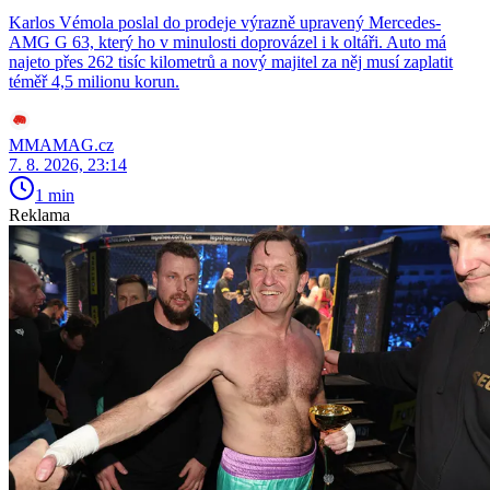
Karlos Vémola poslal do prodeje výrazně upravený Mercedes-
AMG G 63, který ho v minulosti doprovázel i k oltáři. Auto má
najeto přes 262 tisíc kilometrů a nový majitel za něj musí zaplatit
téměř 4,5 milionu korun.
MMAMAG.cz
7. 8. 2026, 23:14
1 min
Reklama