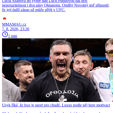
Lucia Szabová po výhře nad Lucií Pudilovou dál drží
neporazitelnost i dva pásy Oktagonu. Ondřej Novotný teď připustil,
že její další zápas už může přijít v UFC.
MMAMAG.cz
7. 8. 2026, 23:26
1 min
Usyk říká, že box je sport pro chudé. Luxus podle něj bere motivaci