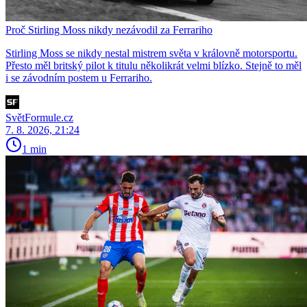
Proč Stirling Moss nikdy nezávodil za Ferrariho
Stirling Moss se nikdy nestal mistrem světa v královně motorsportu.
Přesto měl britský pilot k titulu několikrát velmi blízko. Stejně to měl
i se závodním postem u Ferrariho.
SvětFormule.cz
7. 8. 2026, 21:24
1 min