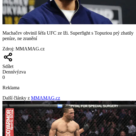
Machačev obvinil šéfa UFC ze lži. Superfight s Topuriou prý zhatily
peníze, ne zranění
Zdroj
:
MMAMAG.cz
Sdílet
Denní
výzva
0
Reklama
Další články z
MMAMAG.cz