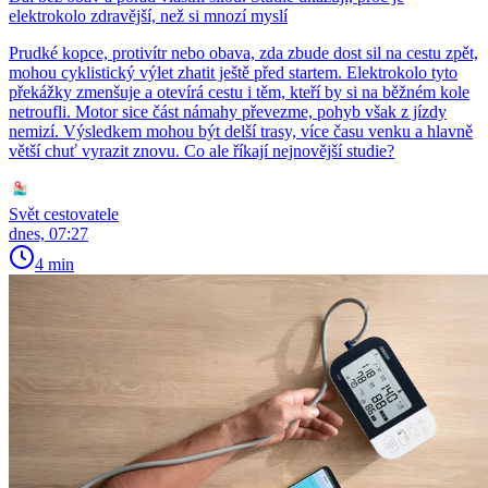
elektrokolo zdravější, než si mnozí myslí
Prudké kopce, protivítr nebo obava, zda zbude dost sil na cestu zpět,
mohou cyklistický výlet zhatit ještě před startem. Elektrokolo tyto
překážky zmenšuje a otevírá cestu i těm, kteří by si na běžném kole
netroufli. Motor sice část námahy převezme, pohyb však z jízdy
nemizí. Výsledkem mohou být delší trasy, více času venku a hlavně
větší chuť vyrazit znovu. Co ale říkají nejnovější studie?
Svět cestovatele
dnes, 07:27
4 min