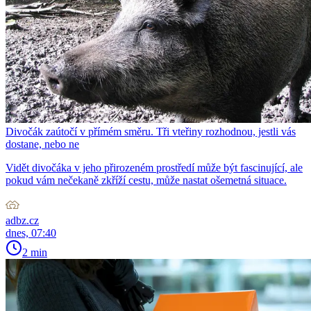
Divočák zaútočí v přímém směru. Tři vteřiny rozhodnou, jestli vás
dostane, nebo ne
Vidět divočáka v jeho přirozeném prostředí může být fascinující, ale
pokud vám nečekaně zkříží cestu, může nastat ošemetná situace.
adbz.cz
dnes, 07:40
2 min