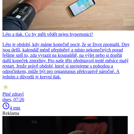
Léto a tlak. Co by měli vědět nejen hypertonici?
Léto je období, kdy máme konečně pocit, že se život zpomalil. Dny
jsou delší, kalendář méně přeplněný a místo nekonečných porad
řešíme spíš to, zda vyrazit na koupaliště, na výlet nebo si dopřát
další kopeček zmrzliny. Pro naše tělo představují teplé měsíce malý
restart. Jenže právě období, které si spojujeme s pohodou a
odpočinkem, může být pro organismus překvapivě náročné. A
jedním z důvodů je krevní tlak.
Plné zdraví
dnes, 07:26
4 min
Reklama