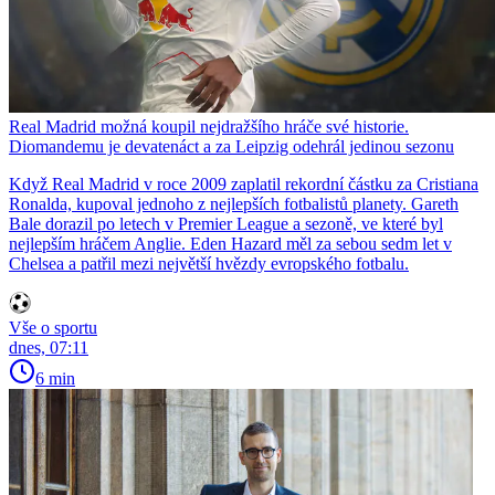
Real Madrid možná koupil nejdražšího hráče své historie.
Diomandemu je devatenáct a za Leipzig odehrál jedinou sezonu
Když Real Madrid v roce 2009 zaplatil rekordní částku za Cristiana
Ronalda, kupoval jednoho z nejlepších fotbalistů planety. Gareth
Bale dorazil po letech v Premier League a sezoně, ve které byl
nejlepším hráčem Anglie. Eden Hazard měl za sebou sedm let v
Chelsea a patřil mezi největší hvězdy evropského fotbalu.
Vše o sportu
dnes, 07:11
6 min