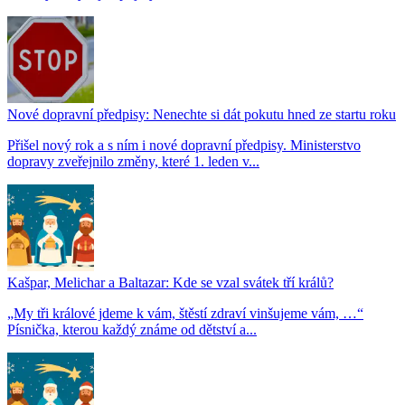
Nové dopravní předpisy: Nenechte si dát pokutu hned ze startu roku
Přišel nový rok a s ním i nové dopravní předpisy. Ministerstvo
dopravy zveřejnilo změny, které 1. leden v...
Kašpar, Melichar a Baltazar: Kde se vzal svátek tří králů?
„My tři králové jdeme k vám, štěstí zdraví vinšujeme vám, …“
Písnička, kterou každý známe od dětství a...