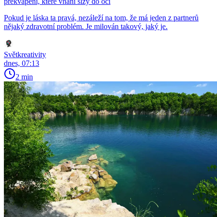
překvapení, které vhání slzy do očí
Pokud je láska ta pravá, nezáleží na tom, že má jeden z partnerů
nějaký zdravotní problém. Je milován takový, jaký je.
Světkreativity
dnes, 07:13
2 min