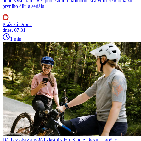
bude Vyšehrad TŘY podle autorů komornější a vrací se k odkazu
prvního dílu a seriálu.
Pražská Drbna
dnes, 07:31
1 min
Dál bez obav a pořád vlastní silou. Studie ukazují, proč je