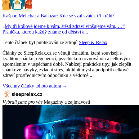
Kašpar, Melichar a Baltazar: Kde se vzal svátek tří králů?
„My tři králové jdeme k vám, štěstí zdraví vinšujeme vám, …“
Písnička, kterou každý známe od dětství a...
Tento článek byl publikován ze zdrojů
Sleep & Relax
Články ze SleepRelax.cz se věnují tématům, která souvisejí s
kvalitou spánku, regenerací, psychickou rovnováhou a celkovým
zpomalením v uspěchané době. Nabízejí praktické tipy, jak zlepšit
spánkové návyky, zvládat stres, uklidnit mysl a podpořit celkové
zdraví prostřednictvím odpočinku a vědomé...
Všechny články tohoto autora →
Vybrali jsme pro vás
Magazíny a zajímavosti