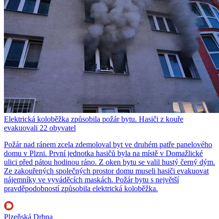
Elektrická koloběžka způsobila požár bytu. Hasiči z kouře
evakuovali 22 obyvatel
Požár nad ránem zcela zdemoloval byt ve druhém patře panelového
domu v Plzni. První jednotka hasičů byla na místě v Domažlické
ulici před pátou hodinou ráno. Z oken bytu se valil hustý černý dým.
Ze zakouřených společných prostor domu museli hasiči evakuovat
nájemníky ve vyváděcích maskách. Požár bytu s největší
pravděpodobností způsobila elektrická koloběžka.
Plzeňská Drbna