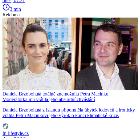
dnes, 07:21
3 min
Reklama
Daniela Brzobohatá totálně znemožnila Petra Macinku:
Moderátorka mu vrátila jeho absurdní chvástání
Daniela Brzobohatá z Islandu připomněla úbytek ledovců a ironicky
vrátila Petru Macinkovi jeho výrok o konci klimatické krize.
In-lifestyle.cz