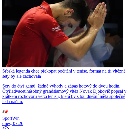
Srbská legenda chce překopat počítání v tenise, formát na tři vítězné
sety by ale zachovala
Sety do čtyř gamů, žádné výhody a zápas hotový do dvou hodin.
Čtyřiadvacetinásobný grandslamový vítěz Novak Djokovič popsal v
krátkém rozhovoru verzi tenisu, která by s tou dnešní měla společné
leda náčiní.
SportWin
dnes, 07:26