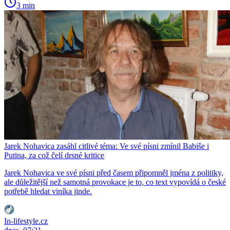
3 min
Jarek Nohavica zasáhl citlivé téma: Ve své písni zmínil Babiše i
Putina, za což čelí drsné kritice
Jarek Nohavica ve své písni před časem připomněl jména z politiky,
ale důležitější než samotná provokace je to, co text vypovídá o české
potřebě hledat viníka jinde.
In-lifestyle.cz