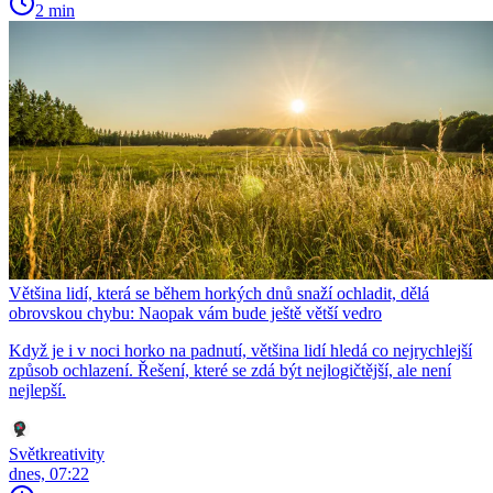
2 min
Většina lidí, která se během horkých dnů snaží ochladit, dělá
obrovskou chybu: Naopak vám bude ještě větší vedro
Když je i v noci horko na padnutí, většina lidí hledá co nejrychlejší
způsob ochlazení. Řešení, které se zdá být nejlogičtější, ale není
nejlepší.
Světkreativity
dnes, 07:22