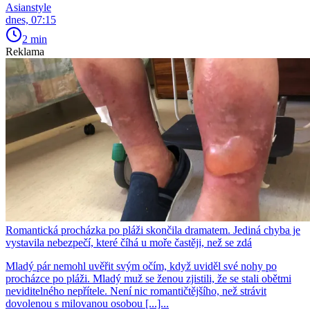
Asianstyle
dnes, 07:15
2 min
Reklama
Romantická procházka po pláži skončila dramatem. Jediná chyba je
vystavila nebezpečí, které číhá u moře častěji, než se zdá
Mladý pár nemohl uvěřit svým očím, když uviděl své nohy po
procházce po pláži. Mladý muž se ženou zjistili, že se stali obětmi
neviditelného nepřítele. Není nic romantičtějšího, než strávit
dovolenou s milovanou osobou [...]...