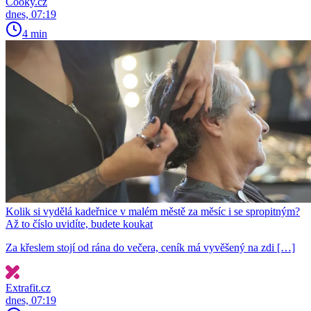
Cooky.cz
dnes, 07:19
4 min
Kolik si vydělá kadeřnice v malém městě za měsíc i se spropitným?
Až to číslo uvidíte, budete koukat
Za křeslem stojí od rána do večera, ceník má vyvěšený na zdi […]
Extrafit.cz
dnes, 07:19