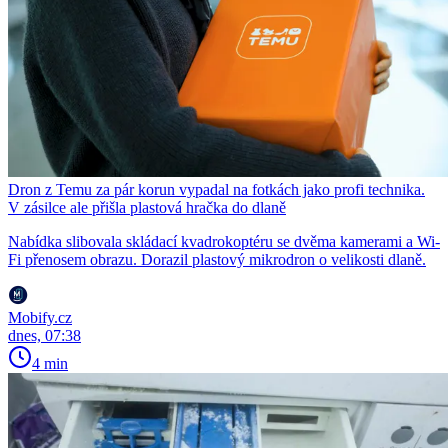
Dron z Temu za pár korun vypadal na fotkách jako profi technika.
V zásilce ale přišla plastová hračka do dlaně
Nabídka slibovala skládací kvadrokoptéru se dvěma kamerami a Wi-
Fi přenosem obrazu. Dorazil plastový mikrodron o velikosti dlaně.
Mobify.cz
dnes, 07:38
4 min