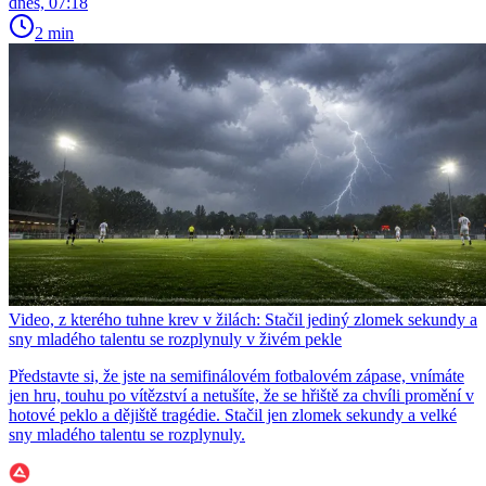
dnes, 07:18
2 min
Video, z kterého tuhne krev v žilách: Stačil jediný zlomek sekundy a
sny mladého talentu se rozplynuly v živém pekle
Představte si, že jste na semifinálovém fotbalovém zápase, vnímáte
jen hru, touhu po vítězství a netušíte, že se hřiště za chvíli promění v
hotové peklo a dějiště tragédie. Stačil jen zlomek sekundy a velké
sny mladého talentu se rozplynuly.