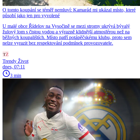
O tomto koupání se téměř nemluví: Kamarád mi ukázal místo, které
působí jako jen pro vyvolené
U malé obce Řídelov na Vysočině se mezi stromy ukrývá bývalý
žulový lom s čistou vodou a výrazně klidnější atmosférou než na
běžných koupalištích. Místo patří potápěčskému klubu, proto sem
nelze vyrazit bez respektování podmínek provozovatele.
Trendy Život
dnes, 07:11
3 min