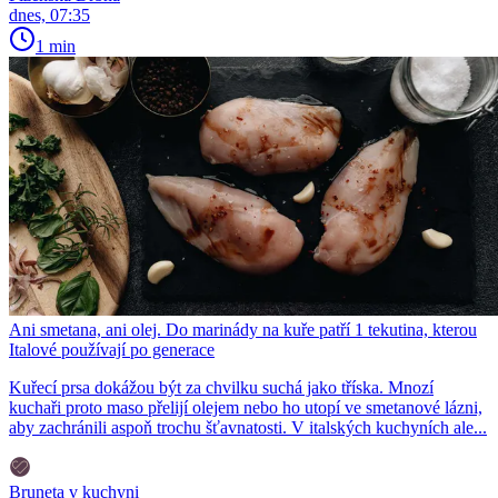
dnes, 07:35
1 min
Ani smetana, ani olej. Do marinády na kuře patří 1 tekutina, kterou
Italové používají po generace
Kuřecí prsa dokážou být za chvilku suchá jako tříska. Mnozí
kuchaři proto maso přelijí olejem nebo ho utopí ve smetanové lázni,
aby zachránili aspoň trochu šťavnatosti. V italských kuchyních ale...
Bruneta v kuchyni