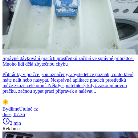
Správné dávkování pracích prostředků začíná ve správné přihrádce.
Mnoho lidí dělá zbytečnou chybu
Přihrádky v pračce jsou označeny, abyste lehce poznali, co do které
máte nalít nebo nasypat. Nesprávná aplikace pracích prostředků
může zkazit celé praní. Někdy spotřebitelé, když zakoupí novou
pračku, začnou sypat prací přípravek a nalévat...
BydlímeÚtulně.cz
dnes, 07:36
2 min
Reklama