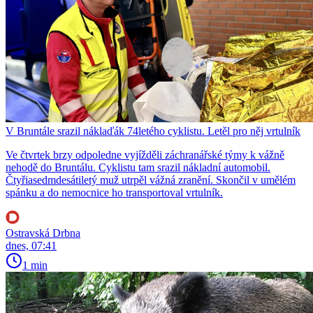
V Bruntále srazil náklaďák 74letého cyklistu. Letěl pro něj vrtulník
Ve čtvrtek brzy odpoledne vyjížděli záchranářské týmy k vážně
nehodě do Bruntálu. Cyklistu tam srazil nákladní automobil.
Čtyřiasedmdesátiletý muž utrpěl vážná zranění. Skončil v umělém
spánku a do nemocnice ho transportoval vrtulník.
Ostravská Drbna
dnes, 07:41
1 min