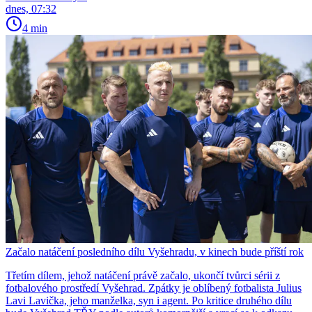
dnes, 07:32
4 min
Začalo natáčení posledního dílu Vyšehradu, v kinech bude příští rok
Třetím dílem, jehož natáčení právě začalo, ukončí tvůrci sérii z
fotbalového prostředí Vyšehrad. Zpátky je oblíbený fotbalista Julius
Lavi Lavička, jeho manželka, syn i agent. Po kritice druhého dílu