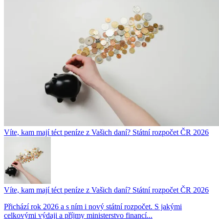
Víte, kam mají téct peníze z Vašich daní? Státní rozpočet ČR 2026
Víte, kam mají téct peníze z Vašich daní? Státní rozpočet ČR 2026
Přichází rok 2026 a s ním i nový státní rozpočet. S jakými
celkovými výdaji a příjmy ministerstvo financí...