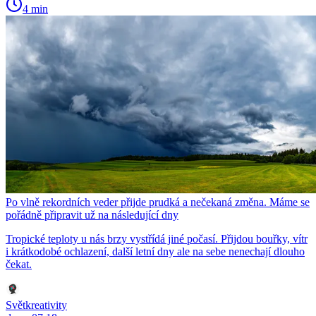
4 min
Po vlně rekordních veder přijde prudká a nečekaná změna. Máme se
pořádně připravit už na následující dny
Tropické teploty u nás brzy vystřídá jiné počasí. Přijdou bouřky, vítr
i krátkodobé ochlazení, další letní dny ale na sebe nenechají dlouho
čekat.
Světkreativity