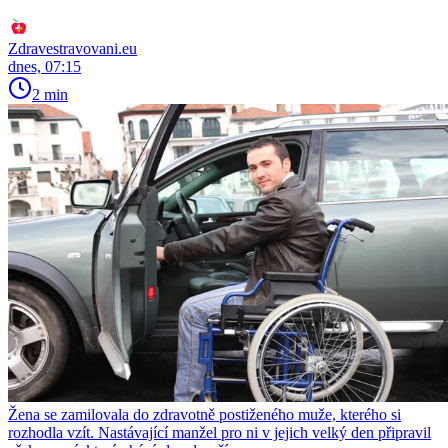
Zdravestravovani.eu
dnes, 07:15
2 min
Žena se zamilovala do zdravotně postiženého muže, kterého si
rozhodla vzít. Nastávající manžel pro ni v jejich velký den připravil