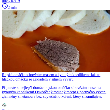
dnes, 07:19
2 min
Rajská omáčka s hovězím masem a kynutým knedlíkem: Jak na
hladkou omáčku se základem v silném vývaru
Připravte si nejlepší domácí rajskou omáčku s hovězím masem a
kynutým knedlíkem! Osvědčený rodinný recept z poctivého vývaru,
zjemněný smetanou a bez zbytečného koření, který si zamilujete.