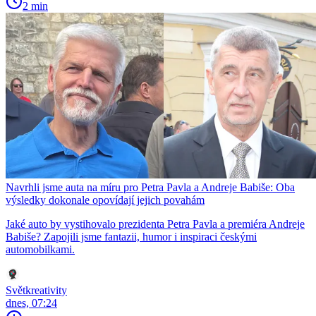
2 min
Navrhli jsme auta na míru pro Petra Pavla a Andreje Babiše: Oba
výsledky dokonale opovídají jejich povahám
Jaké auto by vystihovalo prezidenta Petra Pavla a premiéra Andreje
Babiše? Zapojili jsme fantazii, humor i inspiraci českými
automobilkami.
Světkreativity
dnes, 07:24