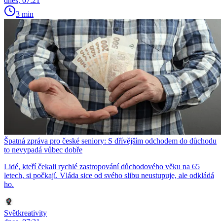
dnes, 07:21
3 min
Špatná zpráva pro české seniory: S dřívějším odchodem do důchodu
to nevypadá vůbec dobře
Lidé, kteří čekali rychlé zastropování důchodového věku na 65
letech, si počkají. Vláda sice od svého slibu neustupuje, ale odkládá
ho.
Světkreativity