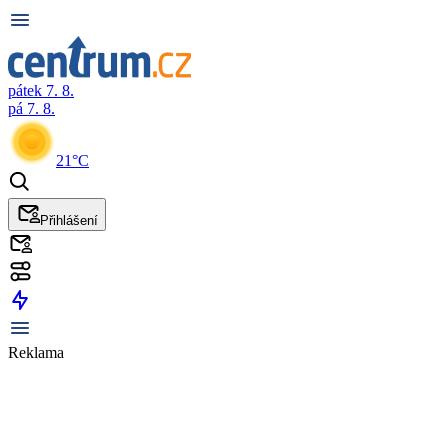
pátek 7. 8.
pá 7. 8.
21°C
Přihlášení
Reklama