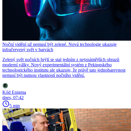
Noční vidění už nemusí být zelené. Nová technologie ukazuje
infračervený svět v barvách
Zelený svět nočních brýlí se stal jedním z nejznámějších obrazů
moderní války. Nový experimentální systém z Pekingského
technologického institutu ale ukazuje, že právě tato jednobarevnost
nemusí být nutnou vlastností nočního vidění.
Kód Enigma
dnes, 07:42
5 min