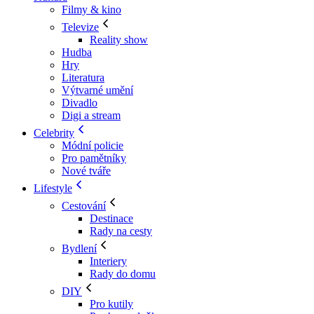
Filmy & kino
Televize
Reality show
Hudba
Hry
Literatura
Výtvarné umění
Divadlo
Digi a stream
Celebrity
Módní policie
Pro pamětníky
Nové tváře
Lifestyle
Cestování
Destinace
Rady na cesty
Bydlení
Interiery
Rady do domu
DIY
Pro kutily