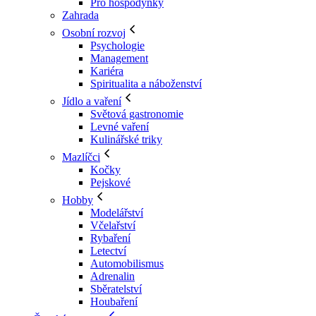
Pro hospodyňky
Zahrada
Osobní rozvoj
Psychologie
Management
Kariéra
Spiritualita a náboženství
Jídlo a vaření
Světová gastronomie
Levné vaření
Kulinářské triky
Mazlíčci
Kočky
Pejskové
Hobby
Modelářství
Včelařství
Rybaření
Letectví
Automobilismus
Adrenalin
Sběratelství
Houbaření