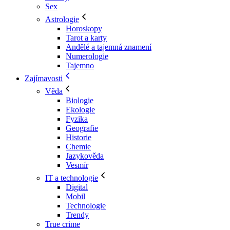
Sex
Astrologie
Horoskopy
Tarot a karty
Andělé a tajemná znamení
Numerologie
Tajemno
Zajímavosti
Věda
Biologie
Ekologie
Fyzika
Geografie
Historie
Chemie
Jazykověda
Vesmír
IT a technologie
Digital
Mobil
Technologie
Trendy
True crime