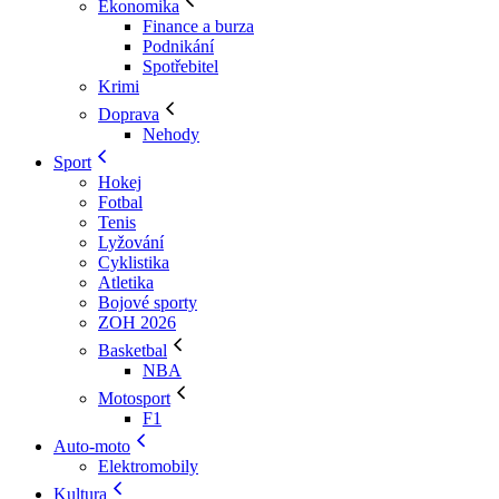
Ekonomika
Finance a burza
Podnikání
Spotřebitel
Krimi
Doprava
Nehody
Sport
Hokej
Fotbal
Tenis
Lyžování
Cyklistika
Atletika
Bojové sporty
ZOH 2026
Basketbal
NBA
Motosport
F1
Auto-moto
Elektromobily
Kultura