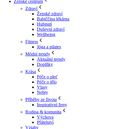
Ženské centrum
Zdraví
Ženské zdraví
Babiččina lékárna
Hubnutí
Duševní zdraví
Wellbeing
Fitness
Jóga a pilates
Módní trendy
Aktuální trendy
Doplňky
Krása
Péče o pleť
Péče o tělo
Vlasy
Nehty
Příběhy ze života
Inspirativní ženy
Rodina & komunita
Výchova
Přátelství
Vztahy