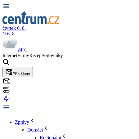
čtvrtek 6. 8.
čt 6. 8.
24°C
Internet
Firmy
Recepty
Slovníky
Přihlášení
Zprávy
Domácí
Regionální