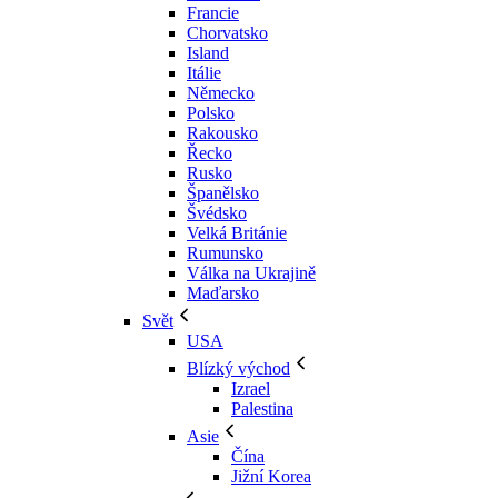
Francie
Chorvatsko
Island
Itálie
Německo
Polsko
Rakousko
Řecko
Rusko
Španělsko
Švédsko
Velká Británie
Rumunsko
Válka na Ukrajině
Maďarsko
Svět
USA
Blízký východ
Izrael
Palestina
Asie
Čína
Jižní Korea