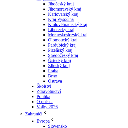
Jihočeský kraj
Jihomoravský kraj
Karlovarský kraj
Kraj Vysočina
Králověhradecký kraj
Liberecký kraj
Moravskoslezský kraj
Olomoucký kraj
Pardubický kraj
Plzeňský kraj
Středočeský kraj
Ústecký kraj
Zlínský kraj
Praha
Brno
Ostrava
Školství
Zdravotnictví
Politika
O počasí
Volby 2026
Zahraničí
Evropa
Slovensko