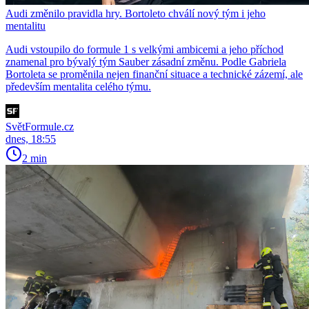
Audi změnilo pravidla hry. Bortoleto chválí nový tým i jeho
mentalitu
Audi vstoupilo do formule 1 s velkými ambicemi a jeho příchod
znamenal pro bývalý tým Sauber zásadní změnu. Podle Gabriela
Bortoleta se proměnila nejen finanční situace a technické zázemí, ale
především mentalita celého týmu.
SvětFormule.cz
dnes, 18:55
2 min