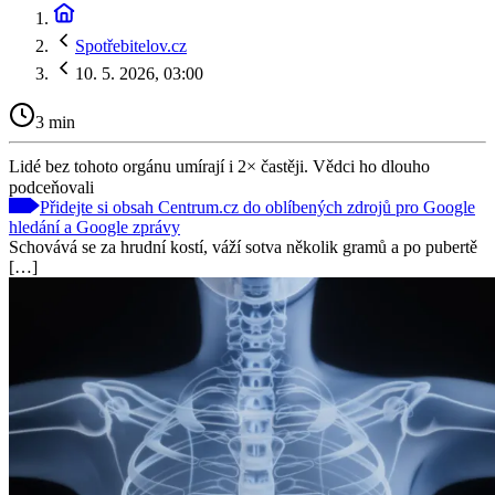
Spotřebitelov.cz
10. 5. 2026, 03:00
3 min
Lidé bez tohoto orgánu umírají i 2× častěji. Vědci ho dlouho
podceňovali
Přidejte si obsah Centrum.cz do oblíbených zdrojů pro Google
hledání a Google zprávy
Schovává se za hrudní kostí, váží sotva několik gramů a po pubertě
[…]