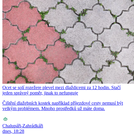
Ocet se solí rozežere plevel mezi dlaždicemi za 12 hodin. Stačí
jeden správný poměr, jinak to nefunguje
Čištění dlažebních kostek například příjezdové cesty nemusí být
velkým problémem. Mnoho prostředků už máte doma.
Chalupáři-Zahrádkáři
dnes, 18:28