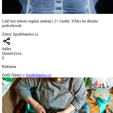
Lidé bez tohoto orgánu umírají i 2× častěji. Vědci ho dlouho
podceňovali
Zdroj
:
Spotřebitelov.cz
Sdílet
Denní
výzva
0
Reklama
Další články z
Spotřebitelov.cz