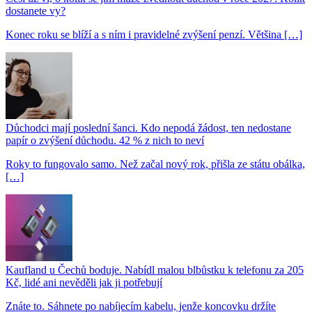
dostanete vy?
Konec roku se blíží a s ním i pravidelné zvýšení penzí. Většina […]
Důchodci mají poslední šanci. Kdo nepodá žádost, ten nedostane
papír o zvýšení důchodu. 42 % z nich to neví
Roky to fungovalo samo. Než začal nový rok, přišla ze státu obálka,
[…]
Kaufland u Čechů boduje. Nabídl malou blbůstku k telefonu za 205
Kč, lidé ani nevěděli jak ji potřebují
Znáte to. Sáhnete po nabíjecím kabelu, jenže koncovku držíte