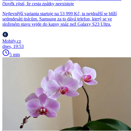
člověk zjistí, že cesta zpátky neexistuje
Nejlevnější varianta startuje na 53 999 Kč, ta nejdražší se blíží
sedmdesáti tisícům. Samsung za to dává telefon, který se ve
složeném stavu vejde do kapsy snáz než Galaxy S23 Ultra.
Mobify.cz
dnes, 19:53
5 min