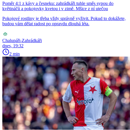
Poměr 4:1 z kávy a česneku: zahrádkáři tuhle směs sypou do
květináčů a pokojovky kvetou i v zimě. Mšice z ní utečou
Pokojové rostliny je třeba vždy správně vyživit. Pokud to dokážete,
budou vám dělat radost po opravdu dlouhá léta.
Chalupáři-Zahrádkáři
dnes, 19:32
2 min