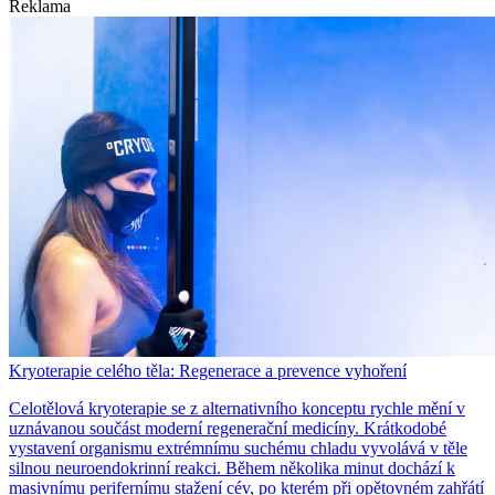
Reklama
Kryoterapie celého těla: Regenerace a prevence vyhoření
Celotělová kryoterapie se z alternativního konceptu rychle mění v
uznávanou součást moderní regenerační medicíny. Krátkodobé
vystavení organismu extrémnímu suchému chladu vyvolává v těle
silnou neuroendokrinní reakci. Během několika minut dochází k
masivnímu perifernímu stažení cév, po kterém při opětovném zahřátí