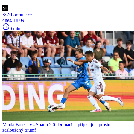
SvětFormule.cz
dnes, 18:09
9 min
Mladá Boleslav - Sparta 2:0. Domácí si připisují naprosto
zasloužený triumf