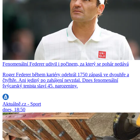
Fenomenální Federer udivil i počinem, za který se pohár nedává
Roger Federer během kariéry odehrál 1750 zápasů ve dvouhře a
čtyřhře. Ani jediný po zahájení nevzdal. Dnes fenomenální
švýcarský tenista slaví 45. narozeniny.
Aktuálně.cz - Sport
dnes, 18:50