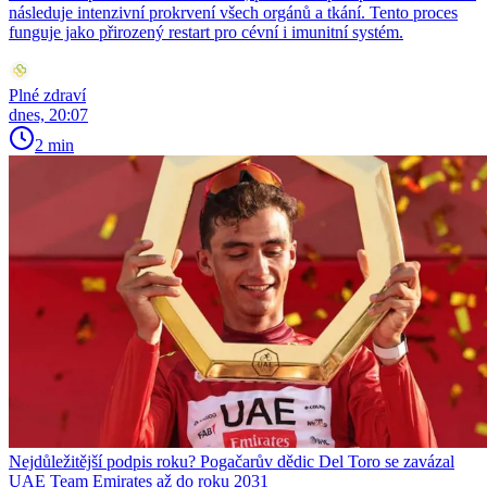
následuje intenzivní prokrvení všech orgánů a tkání. Tento proces
funguje jako přirozený restart pro cévní i imunitní systém.
Plné zdraví
dnes, 20:07
2 min
Nejdůležitější podpis roku? Pogačarův dědic Del Toro se zavázal
UAE Team Emirates až do roku 2031