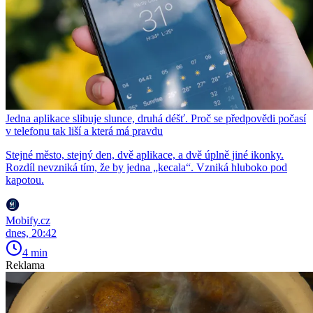
Jedna aplikace slibuje slunce, druhá déšť. Proč se předpovědi počasí
v telefonu tak liší a která má pravdu
Stejné město, stejný den, dvě aplikace, a dvě úplně jiné ikonky.
Rozdíl nevzniká tím, že by jedna „kecala“. Vzniká hluboko pod
kapotou.
Mobify.cz
dnes, 20:42
4 min
Reklama