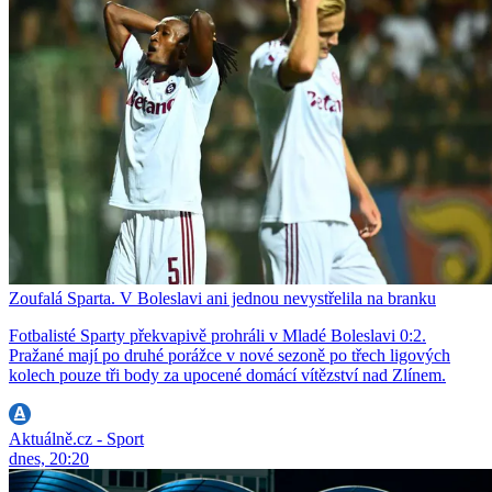
Zoufalá Sparta. V Boleslavi ani jednou nevystřelila na branku
Fotbalisté Sparty překvapivě prohráli v Mladé Boleslavi 0:2.
Pražané mají po druhé porážce v nové sezoně po třech ligových
kolech pouze tři body za upocené domácí vítězství nad Zlínem.
Aktuálně.cz - Sport
dnes, 20:20