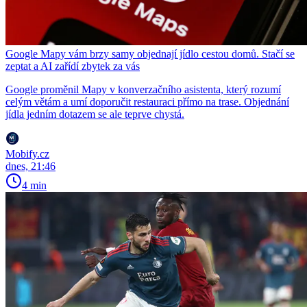
Google Mapy vám brzy samy objednají jídlo cestou domů. Stačí se
zeptat a AI zařídí zbytek za vás
Google proměnil Mapy v konverzačního asistenta, který rozumí
celým větám a umí doporučit restauraci přímo na trase. Objednání
jídla jedním dotazem se ale teprve chystá.
Mobify.cz
dnes, 21:46
4 min