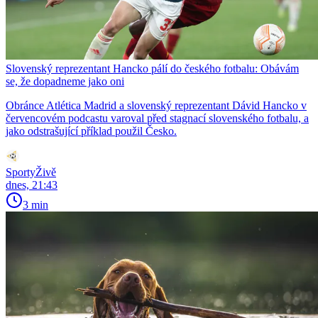
Slovenský reprezentant Hancko pálí do českého fotbalu: Obávám
se, že dopadneme jako oni
Obránce Atlética Madrid a slovenský reprezentant Dávid Hancko v
červencovém podcastu varoval před stagnací slovenského fotbalu, a
jako odstrašující příklad použil Česko.
SportyŽivě
dnes, 21:43
3 min