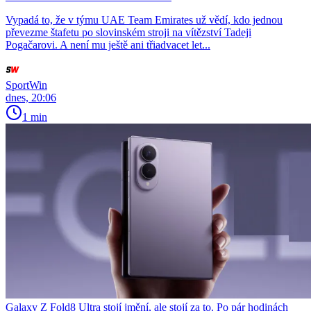
Vypadá to, že v týmu UAE Team Emirates už vědí, kdo jednou
převezme štafetu po slovinském stroji na vítězství Tadeji
Pogačarovi. A není mu ještě ani třiadvacet let...
SportWin
dnes, 20:06
1 min
Galaxy Z Fold8 Ultra stojí jmění, ale stojí za to. Po pár hodinách