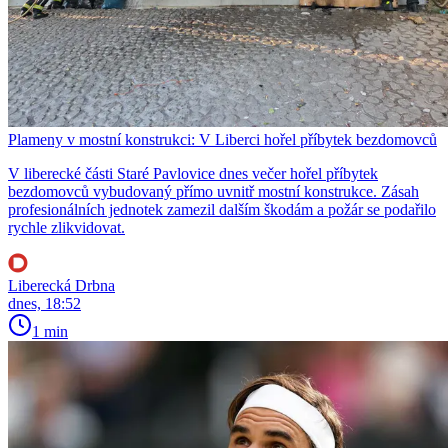
Plameny v mostní konstrukci: V Liberci hořel příbytek bezdomovců
V liberecké části Staré Pavlovice dnes večer hořel příbytek
bezdomovců vybudovaný přímo uvnitř mostní konstrukce. Zásah
profesionálních jednotek zamezil dalším škodám a požár se podařilo
rychle zlikvidovat.
Liberecká Drbna
dnes, 18:52
1 min