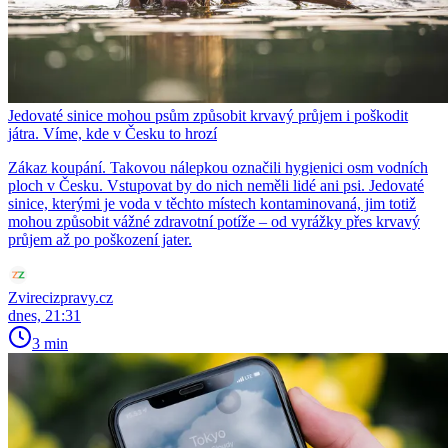
Jedovaté sinice mohou psům způsobit krvavý průjem i poškodit
játra. Víme, kde v Česku to hrozí
Zákaz koupání. Takovou nálepkou označili hygienici osm vodních
ploch v Česku. Vstupovat by do nich neměli lidé ani psi. Jedovaté
sinice, kterými je voda v těchto místech kontaminovaná, jim totiž
mohou způsobit vážné zdravotní potíže – od vyrážky přes krvavý
průjem až po poškození jater.
Zvirecizpravy.cz
dnes, 21:31
3 min