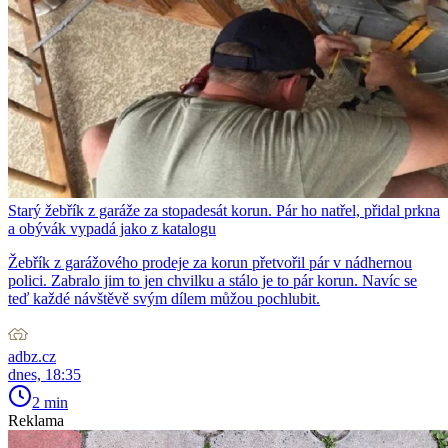
Starý žebřík z garáže za stopadesát korun. Pár ho natřel, přidal prkna
a obývák vypadá jako z katalogu
Žebřík z garážového prodeje za korun přetvořil pár v nádhernou
polici. Zabralo jim to jen chvilku a stálo je to pár korun. Navíc se
teď každé návštěvě svým dílem můžou pochlubit.
adbz.cz
dnes, 18:35
2 min
Reklama