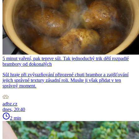
5 minut vaření, pak teprve sůl. Tak jednoduchý trik dělí rozpadlé
brambory od dokonalých
Sůl hraje při zvýrazňování přirozené chuti brambor a zajišťování
jejich správné textury zásadní roli. Musíte ji však přidat v ten
správný moment.
adbz.cz
dnes, 20:40
2 min