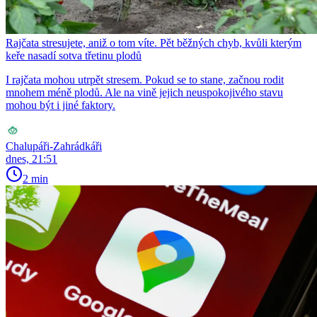
Rajčata stresujete, aniž o tom víte. Pět běžných chyb, kvůli kterým
keře nasadí sotva třetinu plodů
I rajčata mohou utrpět stresem. Pokud se to stane, začnou rodit
mnohem méně plodů. Ale na vině jejich neuspokojivého stavu
mohou být i jiné faktory.
Chalupáři-Zahrádkáři
dnes, 21:51
2 min