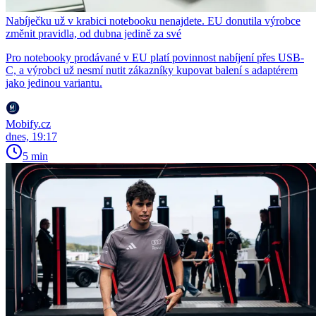
Nabíječku už v krabici notebooku nenajdete. EU donutila výrobce
změnit pravidla, od dubna jedině za své
Pro notebooky prodávané v EU platí povinnost nabíjení přes USB-
C, a výrobci už nesmí nutit zákazníky kupovat balení s adaptérem
jako jedinou variantu.
Mobify.cz
dnes, 19:17
5 min