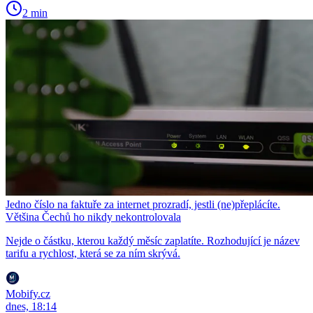
2 min
Jedno číslo na faktuře za internet prozradí, jestli (ne)přeplácíte.
Většina Čechů ho nikdy nekontrolovala
Nejde o částku, kterou každý měsíc zaplatíte. Rozhodující je název
tarifu a rychlost, která se za ním skrývá.
Mobify.cz
dnes, 18:14