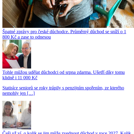
Špatné zprávy pro české důchodce. Průměrný důchod se sníží o 1
800 Kč a zase to odnesou
Tohle můžou udělat důchodci od srpna zdarma. Ušetří díky tomu
klidně i 11 000 Kč
Statisíce seniorů se roky trápily s penzijním spořením, ze kterého
nemohly jen […]
Češi už ví, o kolik se jim může zvednout důchod v roce 2027. Kolik