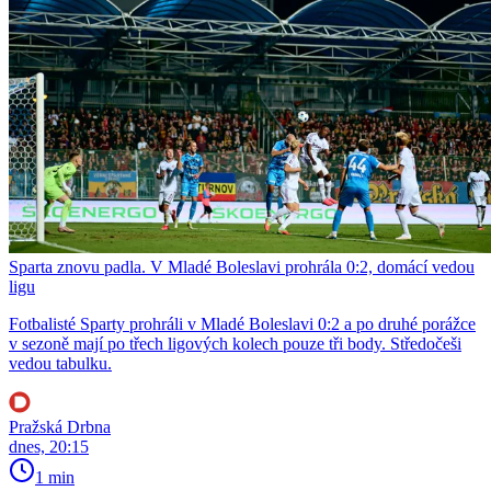
Sparta znovu padla. V Mladé Boleslavi prohrála 0:2, domácí vedou
ligu
Fotbalisté Sparty prohráli v Mladé Boleslavi 0:2 a po druhé porážce
v sezoně mají po třech ligových kolech pouze tři body. Středočeši
vedou tabulku.
Pražská Drbna
dnes, 20:15
1 min