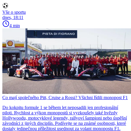
Vše o sportu
dnes, 18:11
4 min
Co mají společného Pitt, Cruise a Rossi? Všichni řídili monopost F1
Do kokpitu formule 1 se během let neposadili jen profesionální
piloti. Rychlost a výkon monopostů si vyzkoušely také hvězdy
Hollywoodu, motocyklové legendy, rallyoví šampioni nebo úspěšní
závodníci z jiných disciplín. Podívejte se na známé osobnosti, které
dostaly jedinečnou příležitost usednout za volant monopostu F1.