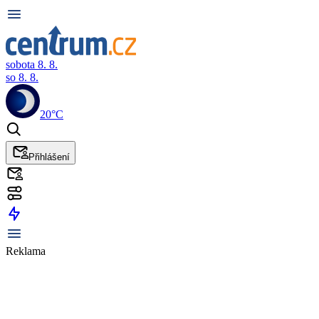
sobota 8. 8.
so 8. 8.
20°C
Přihlášení
Reklama