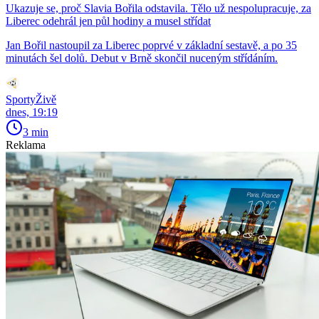
Ukazuje se, proč Slavia Bořila odstavila. Tělo už nespolupracuje, za
Liberec odehrál jen půl hodiny a musel střídat
Jan Bořil nastoupil za Liberec poprvé v základní sestavě, a po 35
minutách šel dolů. Debut v Brně skončil nuceným střídáním.
SportyŽivě
dnes, 19:19
3 min
Reklama