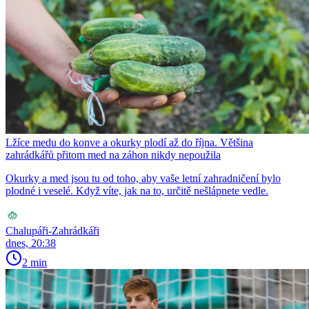
Lžíce medu do konve a okurky plodí až do října. Většina
zahrádkářů přitom med na záhon nikdy nepoužila
Okurky a med jsou tu od toho, aby vaše letní zahradničení bylo
plodné i veselé. Když víte, jak na to, určitě nešlápnete vedle.
Chalupáři-Zahrádkáři
dnes, 20:38
2 min