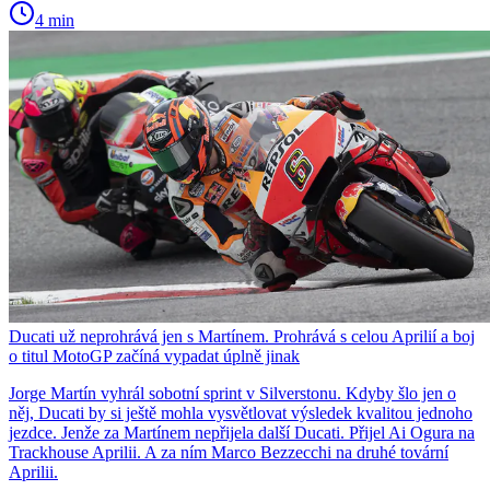
4 min
Ducati už neprohrává jen s Martínem. Prohrává s celou Aprilií a boj
o titul MotoGP začíná vypadat úplně jinak
Jorge Martín vyhrál sobotní sprint v Silverstonu. Kdyby šlo jen o
něj, Ducati by si ještě mohla vysvětlovat výsledek kvalitou jednoho
jezdce. Jenže za Martínem nepřijela další Ducati. Přijel Ai Ogura na
Trackhouse Aprilii. A za ním Marco Bezzecchi na druhé tovární
Aprilii.