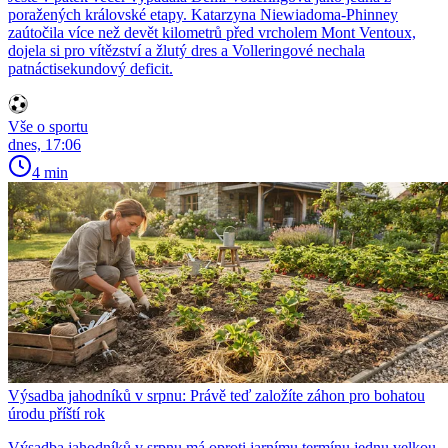
poražených královské etapy. Katarzyna Niewiadoma-Phinney
zaútočila více než devět kilometrů před vrcholem Mont Ventoux,
dojela si pro vítězství a žlutý dres a Volleringové nechala
patnáctisekundový deficit.
Vše o sportu
dnes, 17:06
4 min
Výsadba jahodníků v srpnu: Právě teď založíte záhon pro bohatou
úrodu příští rok
Výsadba jahodníků v srpnu má oproti jarnímu termínu jednu velkou