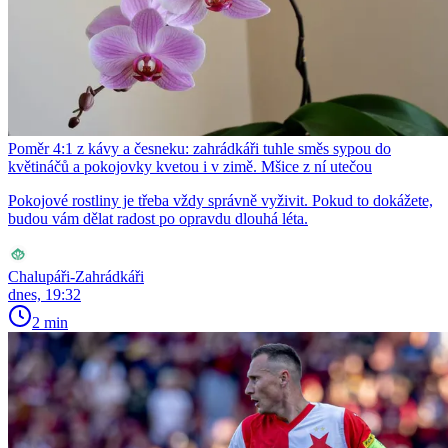
Poměr 4:1 z kávy a česneku: zahrádkáři tuhle směs sypou do
květináčů a pokojovky kvetou i v zimě. Mšice z ní utečou
Pokojové rostliny je třeba vždy správně vyživit. Pokud to dokážete,
budou vám dělat radost po opravdu dlouhá léta.
Chalupáři-Zahrádkáři
dnes, 19:32
2 min