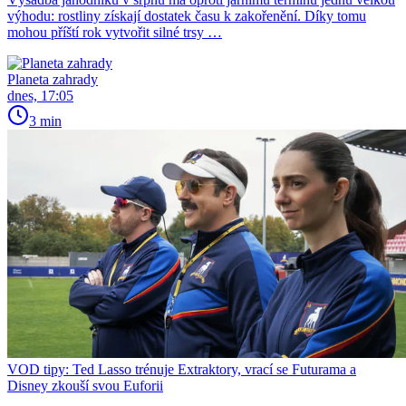
výhodu: rostliny získají dostatek času k zakořenění. Díky tomu
mohou příští rok vytvořit silné trsy …
Planeta zahrady
dnes, 17:05
3 min
VOD tipy: Ted Lasso trénuje Extraktory, vrací se Futurama a
Disney zkouší svou Euforii