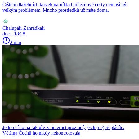
Čištění dlažebních kostek například příjezdové cesty nemusí být
velkým problémem. Mnoho prostředků už máte doma.
Chalupáři-Zahrádkáři
dnes, 18:28
2 min
Jedno číslo na faktuře za internet prozradí, jestli (ne)přeplácíte.
Většina Čechů ho nikdy nekontrolovala