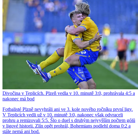
Divočina v Teplicích. Plzeň vedla v 10. minutě 3:0, prohrávala 4:5 a
nakonec má bod
Fotbalisté Plzně nevyhráli ani ve 3. kole nového ročníku první ligy.
V Teplicích vedli už v 10. minutě 3:0, nakonec však odvraceli
prohru a remizovali 5:5. Šlo o duel s druhým nejvyšším počtem gólů
v ligové historii. Zlín opět prohrál, Bohemians podlehl doma 0:2 a
stále nemá ani bod.