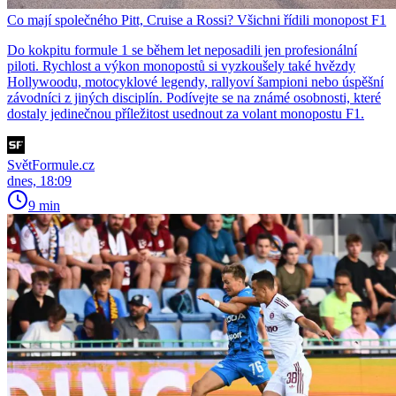
Co mají společného Pitt, Cruise a Rossi? Všichni řídili monopost F1
Do kokpitu formule 1 se během let neposadili jen profesionální
piloti. Rychlost a výkon monopostů si vyzkoušely také hvězdy
Hollywoodu, motocyklové legendy, rallyoví šampioni nebo úspěšní
závodníci z jiných disciplín. Podívejte se na známé osobnosti, které
dostaly jedinečnou příležitost usednout za volant monopostu F1.
SvětFormule.cz
dnes, 18:09
9 min