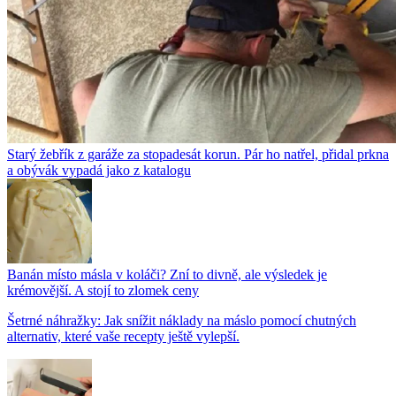
Starý žebřík z garáže za stopadesát korun. Pár ho natřel, přidal prkna
a obývák vypadá jako z katalogu
Banán místo másla v koláči? Zní to divně, ale výsledek je
krémovější. A stojí to zlomek ceny
Šetrné náhražky: Jak snížit náklady na máslo pomocí chutných
alternativ, které vaše recepty ještě vylepší.