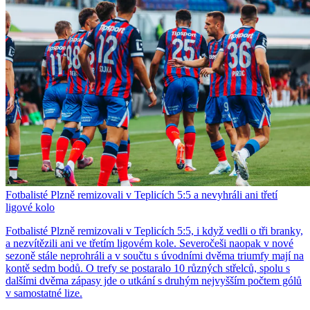
Fotbalisté Plzně remizovali v Teplicích 5:5 a nevyhráli ani třetí
ligové kolo
Fotbalisté Plzně remizovali v Teplicích 5:5, i když vedli o tři branky,
a nezvítězili ani ve třetím ligovém kole. Severočeši naopak v nové
sezoně stále neprohráli a v součtu s úvodními dvěma triumfy mají na
kontě sedm bodů. O trefy se postaralo 10 různých střelců, spolu s
dalšími dvěma zápasy jde o utkání s druhým nejvyšším počtem gólů
v samostatné lize.