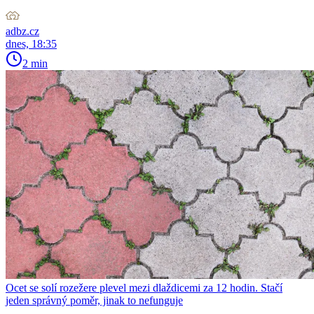
adbz.cz
dnes, 18:35
2 min
Ocet se solí rozežere plevel mezi dlaždicemi za 12 hodin. Stačí
jeden správný poměr, jinak to nefunguje