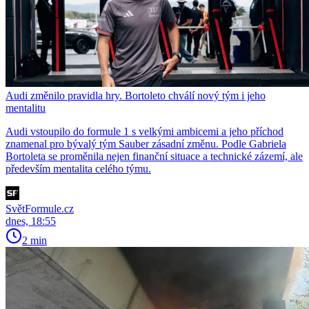
Audi změnilo pravidla hry. Bortoleto chválí nový tým i jeho
mentalitu
Audi vstoupilo do formule 1 s velkými ambicemi a jeho příchod
znamenal pro bývalý tým Sauber zásadní změnu. Podle Gabriela
Bortoleta se proměnila nejen finanční situace a technické zázemí, ale
především mentalita celého týmu.
SvětFormule.cz
dnes, 18:55
2 min