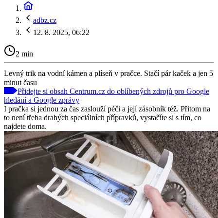
adbz.cz
12. 8. 2025, 06:22
2 min
Levný trik na vodní kámen a plíseň v pračce. Stačí pár kaček a jen 5
minut času
Přidejte si obsah Centrum.cz do oblíbených zdrojů pro Google
hledání a Google zprávy
I pračka si jednou za čas zaslouží péči a její zásobník též. Přitom na
to není třeba drahých speciálních přípravků, vystačíte si s tím, co
najdete doma.