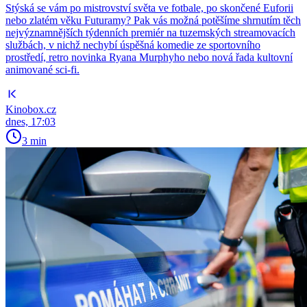
Stýská se vám po mistrovství světa ve fotbale, po skončené Euforii
nebo zlatém věku Futuramy? Pak vás možná potěšíme shrnutím těch
nejvýznamnějších týdenních premiér na tuzemských streamovacích
službách, v nichž nechybí úspěšná komedie ze sportovního
prostředí, retro novinka Ryana Murphyho nebo nová řada kultovní
animované sci-fi.
Kinobox.cz
dnes, 17:03
3 min