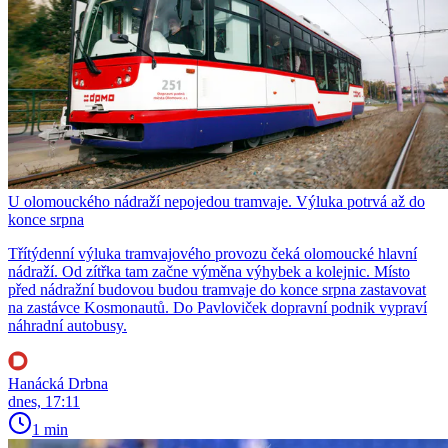
U olomouckého nádraží nepojedou tramvaje. Výluka potrvá až do
konce srpna
Třítýdenní výluka tramvajového provozu čeká olomoucké hlavní
nádraží. Od zítřka tam začne výměna výhybek a kolejnic. Místo
před nádražní budovou budou tramvaje do konce srpna zastavovat
na zastávce Kosmonautů. Do Pavloviček dopravní podnik vypraví
náhradní autobusy.
Hanácká Drbna
dnes, 17:11
1 min