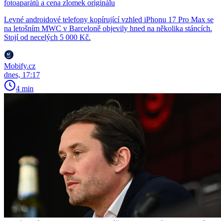
fotoaparátů a cena zlomek originálu
Levné androidové telefony kopírující vzhled iPhonu 17 Pro Max se
na letošním MWC v Barceloně objevily hned na několika stáncích.
Stojí od necelých 5 000 Kč.
Mobify.cz
dnes, 17:17
4 min