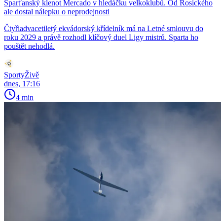
Sparťanský klenot Mercado v hledáčku velkoklubů. Od Rosického
ale dostal nálepku o neprodejnosti
Čtyřiadvacetiletý ekvádorský křídelník má na Letné smlouvu do
roku 2029 a právě rozhodl klíčový duel Ligy mistrů. Sparta ho
pouštět nehodlá.
SportyŽivě
dnes, 17:16
4 min