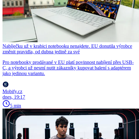
Nabíječku už v krabici notebooku nenajdete. EU donutila výrobce
změnit pravidla, od dubna jedině za své
Pro notebooky prodávané v EU platí povinnost nabíjení přes USB-
C, a výrobci už nesmí nutit zákazníky kupovat balení s adaptérem
jako jedinou variantu.
Mobify.cz
dnes, 19:17
5 min