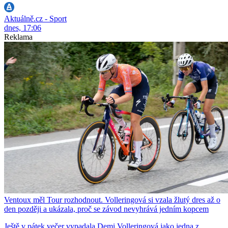
Aktuálně.cz - Sport
dnes, 17:06
Reklama
Ventoux měl Tour rozhodnout. Volleringová si vzala žlutý dres až o
den později a ukázala, proč se závod nevyhrává jedním kopcem
Ještě v pátek večer vypadala Demi Volleringová jako jedna z