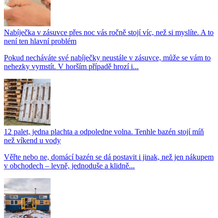
Nabíječka v zásuvce přes noc vás ročně stojí víc, než si myslíte. A to
není ten hlavní problém
Pokud necháváte své nabíječky neustále v zásuvce, může se vám to
nehezky vymstít. V horším případě hrozí i...
12 palet, jedna plachta a odpoledne volna. Tenhle bazén stojí míň
než víkend u vody
Věřte nebo ne, domácí bazén se dá postavit i jinak, než jen nákupem
v obchodech – levně, jednoduše a klidně...