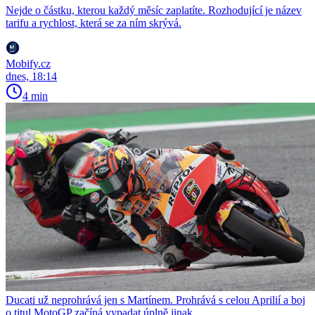
Nejde o částku, kterou každý měsíc zaplatíte. Rozhodující je název
tarifu a rychlost, která se za ním skrývá.
Mobify.cz
dnes, 18:14
4 min
Ducati už neprohrává jen s Martínem. Prohrává s celou Aprilií a boj
o titul MotoGP začíná vypadat úplně jinak