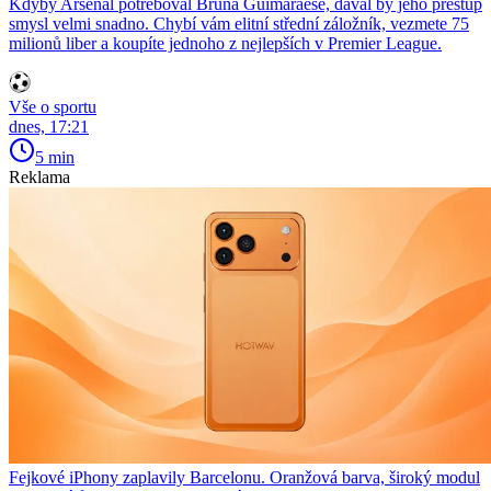
Kdyby Arsenal potřeboval Bruna Guimarãese, dával by jeho přestup
smysl velmi snadno. Chybí vám elitní střední záložník, vezmete 75
milionů liber a koupíte jednoho z nejlepších v Premier League.
Vše o sportu
dnes, 17:21
5 min
Reklama
Fejkové iPhony zaplavily Barcelonu. Oranžová barva, široký modul