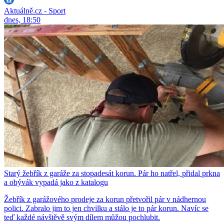
Aktuálně.cz - Sport
dnes, 18:50
Starý žebřík z garáže za stopadesát korun. Pár ho natřel, přidal prkna
a obývák vypadá jako z katalogu
Žebřík z garážového prodeje za korun přetvořil pár v nádhernou
polici. Zabralo jim to jen chvilku a stálo je to pár korun. Navíc se
teď každé návštěvě svým dílem můžou pochlubit.