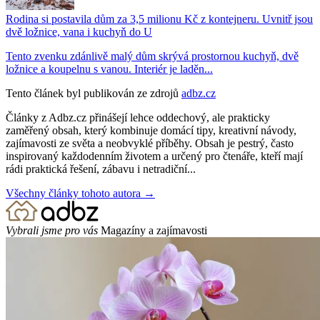
Rodina si postavila dům za 3,5 milionu Kč z kontejneru. Uvnitř jsou
dvě ložnice, vana i kuchyň do U
Tento zvenku zdánlivě malý dům skrývá prostornou kuchyň, dvě
ložnice a koupelnu s vanou. Interiér je laděn...
Tento článek byl publikován ze zdrojů
adbz.cz
Články z Adbz.cz přinášejí lehce oddechový, ale prakticky
zaměřený obsah, který kombinuje domácí tipy, kreativní návody,
zajímavosti ze světa a neobvyklé příběhy. Obsah je pestrý, často
inspirovaný každodenním životem a určený pro čtenáře, kteří mají
rádi praktická řešení, zábavu i netradiční...
Všechny články tohoto autora →
Vybrali jsme pro vás
Magazíny a zajímavosti