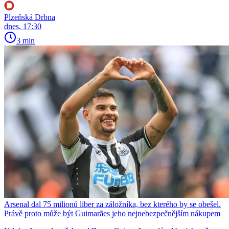
Plzeňská Drbna
dnes, 17:30
3 min
Arsenal dal 75 milionů liber za záložníka, bez kterého by se obešel.
Právě proto může být Guimarães jeho nejnebezpečnějším nákupem