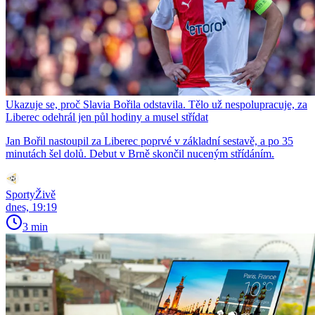
Ukazuje se, proč Slavia Bořila odstavila. Tělo už nespolupracuje, za
Liberec odehrál jen půl hodiny a musel střídat
Jan Bořil nastoupil za Liberec poprvé v základní sestavě, a po 35
minutách šel dolů. Debut v Brně skončil nuceným střídáním.
SportyŽivě
dnes, 19:19
3 min