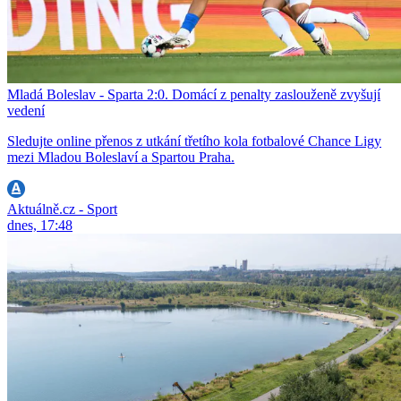
Mladá Boleslav - Sparta 2:0. Domácí z penalty zaslouženě zvyšují
vedení
Sledujte online přenos z utkání třetího kola fotbalové Chance Ligy
mezi Mladou Boleslaví a Spartou Praha.
Aktuálně.cz - Sport
dnes, 17:48