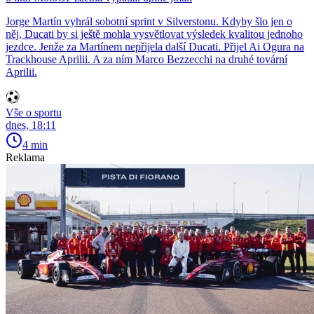
Jorge Martín vyhrál sobotní sprint v Silverstonu. Kdyby šlo jen o
něj, Ducati by si ještě mohla vysvětlovat výsledek kvalitou jednoho
jezdce. Jenže za Martínem nepřijela další Ducati. Přijel Ai Ogura na
Trackhouse Aprilii. A za ním Marco Bezzecchi na druhé tovární
Aprilii.
Vše o sportu
dnes, 18:11
4 min
Reklama