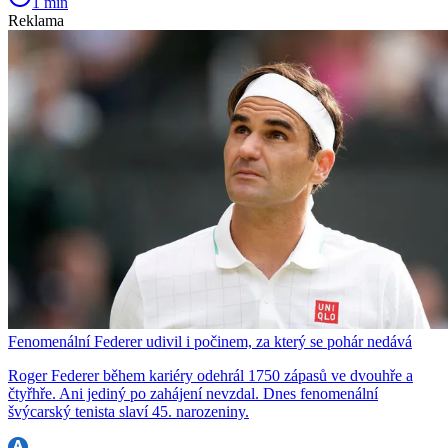
1 min
Reklama
Fenomenální Federer udivil i počinem, za který se pohár nedává
Roger Federer během kariéry odehrál 1750 zápasů ve dvouhře a
čtyřhře. Ani jediný po zahájení nevzdal. Dnes fenomenální
švýcarský tenista slaví 45. narozeniny.