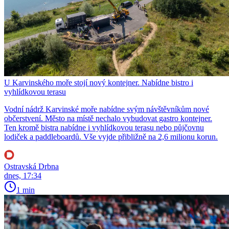
U Karvinského moře stojí nový kontejner. Nabídne bistro i
vyhlídkovou terasu
Vodní nádrž Karvinské moře nabídne svým návštěvníkům nové
občerstvení. Město na místě nechalo vybudovat gastro kontejner.
Ten kromě bistra nabídne i vyhlídkovou terasu nebo půjčovnu
lodiček a paddleboardů. Vše vyjde přibližně na 2,6 milionu korun.
Ostravská Drbna
dnes, 17:34
1 min