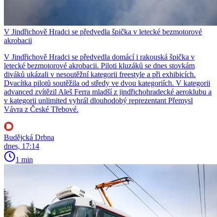
V Jindřichově Hradci se předvedla špička v letecké bezmotorové
akrobacii
V Jindřichově Hradci se předvedla domácí i rakouská špička v
letecké bezmotorové akrobacii. Piloti kluzáků se dnes stovkám
diváků ukázali v nesoutěžní kategorii freestyle a při exhibicích.
Dvacítka pilotů soutěžila od středy ve dvou kategoriích. V kategorii
advanced zvítězil Aleš Ferra mladší z jindřichohradecké aeroklubu a
v kategorii unlimited vyhrál dlouhodobý reprezentant Přemysl
Vávra z České Třebové.
Budějcká Drbna
dnes, 17:14
1 min