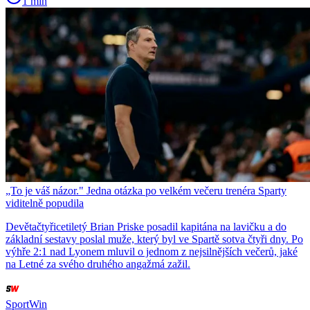
1 min
„To je váš názor." Jedna otázka po velkém večeru trenéra Sparty
viditelně popudila
Devětačtyřicetiletý Brian Priske posadil kapitána na lavičku a do
základní sestavy poslal muže, který byl ve Spartě sotva čtyři dny. Po
výhře 2:1 nad Lyonem mluvil o jednom z nejsilnějších večerů, jaké
na Letné za svého druhého angažmá zažil.
SportWin