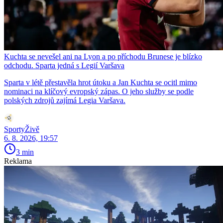
Kuchta se nevešel ani na Lyon a po příchodu Brunese je blízko
odchodu. Sparta jedná s Legií Varšava
Sparta v létě přestavěla hrot útoku a Jan Kuchta se ocitl mimo
nominaci na klíčový evropský zápas. O jeho služby se podle
polských zdrojů zajímá Legia Varšava.
SportyŽivě
6. 8. 2026, 19:57
3 min
Reklama