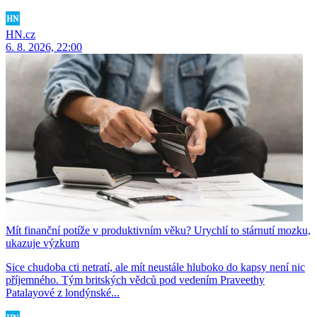
HN.cz
6. 8. 2026, 22:00
Mít finanční potíže v produktivním věku? Urychlí to stárnutí mozku,
ukazuje výzkum
Sice chudoba cti netratí, ale mít neustále hluboko do kapsy není nic
příjemného. Tým britských vědců pod vedením Praveethy
Patalayové z londýnské...