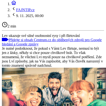
FAJNTIP.cz
9. 11. 2025, 00:00
2 min
Lev ukazuje své silné osobnostní rysy i při flirtování
Přidejte si obsah Centrum.cz do oblíbených zdrojů pro Google
hledání a Google zprávy
Je nutné podotknout, že pokud s Vámi Lev flirtuje, nemusí to být
jen z lásky, někdy si chce pouze chvilkově hrát. To však
neznamená, že všichni Lvi myslí pouze na chvilkové potěšení. Zde
jsou Lví způsoby, jak na Vás zapůsobit, aby Vás člověk narozený v
tomto znamení správně nadchnul.