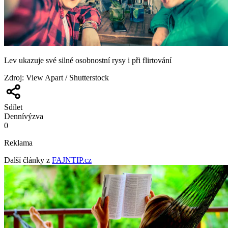
Lev ukazuje své silné osobnostní rysy i při flirtování
Zdroj
:
View Apart / Shutterstock
Sdílet
Denní
výzva
0
Reklama
Další články z
FAJNTIP.cz