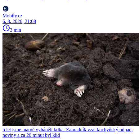
Mobify.cz
6. 8. 2026, 21:08
3 min
5 let jsme marně vyháněli krtka. Zahradník vzal kuchyňský odpad,
noviny a za 20 minut byl klid