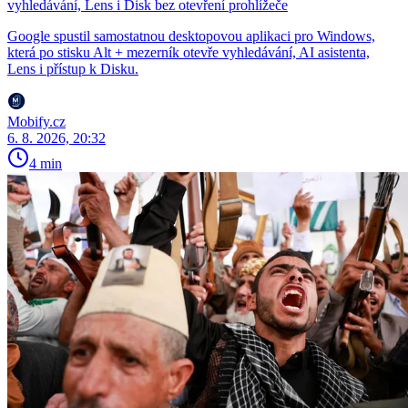
vyhledávání, Lens i Disk bez otevření prohlížeče
Google spustil samostatnou desktopovou aplikaci pro Windows,
která po stisku Alt + mezerník otevře vyhledávání, AI asistenta,
Lens i přístup k Disku.
Mobify.cz
6. 8. 2026, 20:32
4 min