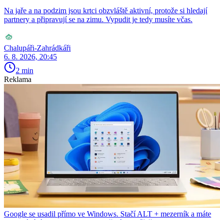
Na jaře a na podzim jsou krtci obzvláště aktivní, protože si hledají
partnery a připravují se na zimu. Vypudit je tedy musíte včas.
Chalupáři-Zahrádkáři
6. 8. 2026, 20:45
2 min
Reklama
Google se usadil přímo ve Windows. Stačí ALT + mezerník a máte