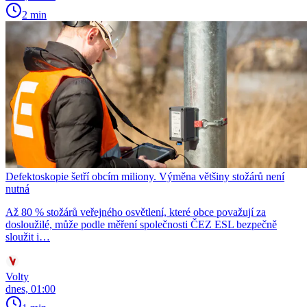
2 min
Defektoskopie šetří obcím miliony. Výměna většiny stožárů není
nutná
Až 80 % stožárů veřejného osvětlení, které obce považují za
dosloužilé, může podle měření společnosti ČEZ ESL bezpečně
sloužit i…
Volty
dnes, 01:00