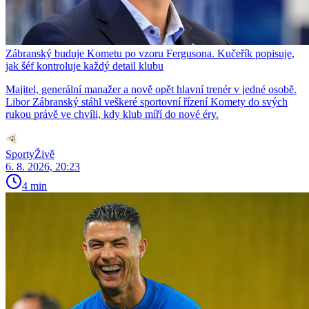
Zábranský buduje Kometu po vzoru Fergusona. Kučeřík popisuje,
jak šéf kontroluje každý detail klubu
Majitel, generální manažer a nově opět hlavní trenér v jedné osobě.
Libor Zábranský stáhl veškeré sportovní řízení Komety do svých
rukou právě ve chvíli, kdy klub míří do nové éry.
SportyŽivě
6. 8. 2026, 20:23
4 min