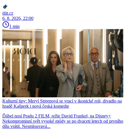
diit.cz
6. 8. 2026, 22:00
1 min
Kulturní tipy: Meryl Streepová se vrací v ikonické roli, divadlo na
hradě Kašperk i nová česká komedie
Ďábel nosí Pradu 2 FILM, režie David Frankel, na Disney+
Nekompromisní svět vysoké módy se po dvaceti letech od prvního
dílu vrátil. Nesmlouvavá...