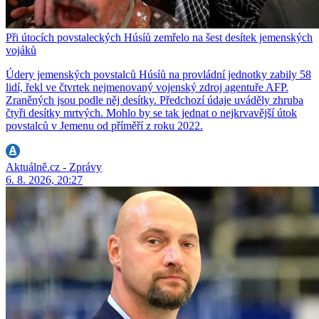
Při útocích povstaleckých Húsíů zemřelo na šest desítek jemenských
vojáků
Údery jemenských povstalců Húsíů na provládní jednotky zabily 58
lidí, řekl ve čtvrtek nejmenovaný vojenský zdroj agentuře AFP.
Zraněných jsou podle něj desítky. Předchozí údaje uváděly zhruba
čtyři desítky mrtvých. Mohlo by se tak jednat o nejkrvavější útok
povstalců v Jemenu od příměří z roku 2022.
Aktuálně.cz - Zprávy
6. 8. 2026, 20:27