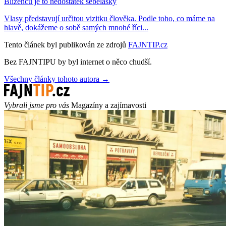
Blíženců je to nedostatek sebelásky
Vlasy představují určitou vizitku člověka. Podle toho, co máme na
hlavě, dokážeme o sobě samých mnohé říci...
Tento článek byl publikován ze zdrojů
FAJNTIP.cz
Bez FAJNTIPU by byl internet o něco chudší.
Všechny články tohoto autora →
Vybrali jsme pro vás
Magazíny a zajímavosti