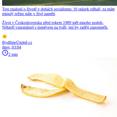
Test znalostí o životě v dobách socialismu: 10 otázek odhalí, za máte
minulý režim stále v živé paměti
Život v Československu před rokem 1989 měl mnoho podob.
Někteří vzpomínají s úsměvem na tváři, jiní by raději zapomněli.
BydlímeÚtulně.cz
dnes, 03:04
2 min