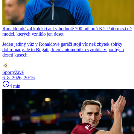
Ronaldo ukázal kolekci aut v hodnotě 700 milionů Kč. Patří mezi ně
model, kterých vzniklo jen deset
Jeden jediný vůz v Ronaldově garáži stojí víc než zbytek sbírky
dohromady. Je to Bugatti, které automobilka vyrobila v pouhých
deseti kusech.
SportyŽivě
6. 8. 2026, 20:16
4 min