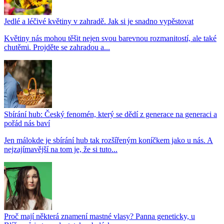
Jedlé a léčivé květiny v zahradě. Jak si je snadno vypěstovat
Květiny nás mohou těšit nejen svou barevnou rozmanitostí, ale také
chutěmi. Projděte se zahradou a...
Sbírání hub: Český fenomén, který se dědí z generace na generaci a
pořád nás baví
Jen málokde je sbírání hub tak rozšířeným koníčkem jako u nás. A
nejzajímavější na tom je, že si tuto...
Proč mají některá znamení mastné vlasy? Panna geneticky, u