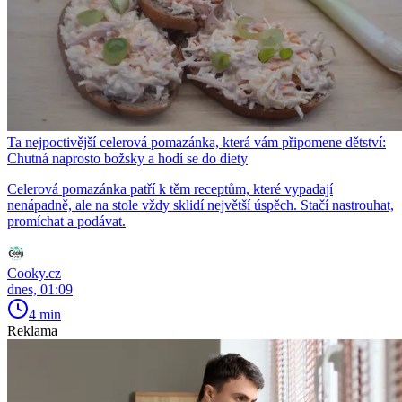
Ta nejpoctivější celerová pomazánka, která vám připomene dětství:
Chutná naprosto božsky a hodí se do diety
Celerová pomazánka patří k těm receptům, které vypadají
nenápadně, ale na stole vždy sklidí největší úspěch. Stačí nastrouhat,
promíchat a podávat.
Cooky.cz
dnes, 01:09
4 min
Reklama