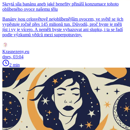
Skrytá síla banánu aneb jaké benefity přináší konzumace tohoto
oblíbeného ovoce našemu tělu
Banány jsou celosvětově nejoblíbenějším ovocem, ve světě se jich
vypěstuje ročně přes 145 milionů tun. Důvodů, proč byste je měli
jíst i vy je vícero. A neměli byste vyhazovat ani slupku, i ta se řadí
podle výzkumů vědců mezi superpotraviny.
Krasnezeny.eu
dnes, 03:04
2 min