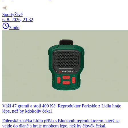
SportyŽivě
6. 8. 2026, 21:32
3 min
Váží 47 gramů a stojí 400 Kč. Reproduktor Parkside z Lidlu hraje
lépe, než by kdokoliv čekal
Dílenská značka Lidlu přišla s Bluetooth reproduktorem, který se
vejde do dlaně a hraje mnohem lépe, než by člověk čekal.