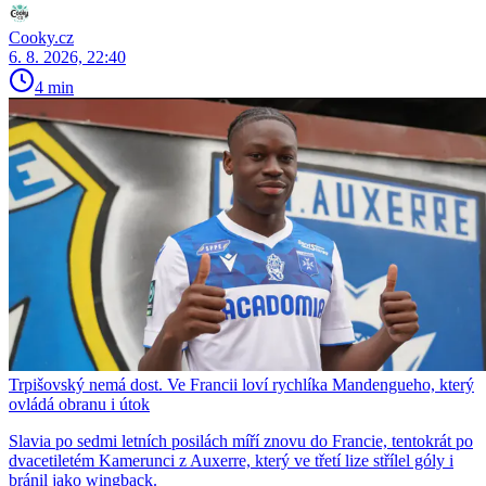
Cooky.cz
6. 8. 2026, 22:40
4 min
Trpišovský nemá dost. Ve Francii loví rychlíka Mandengueho, který
ovládá obranu i útok
Slavia po sedmi letních posilách míří znovu do Francie, tentokrát po
dvacetiletém Kamerunci z Auxerre, který ve třetí lize střílel góly i
bránil jako wingback.