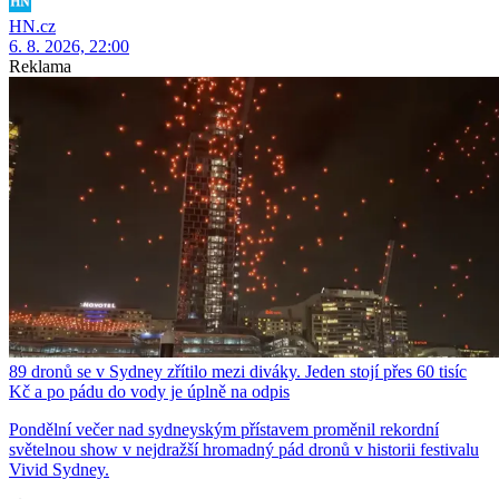
HN.cz
6. 8. 2026, 22:00
Reklama
89 dronů se v Sydney zřítilo mezi diváky. Jeden stojí přes 60 tisíc
Kč a po pádu do vody je úplně na odpis
Pondělní večer nad sydneyským přístavem proměnil rekordní
světelnou show v nejdražší hromadný pád dronů v historii festivalu
Vivid Sydney.