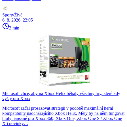
SportyŽivě
6. 8. 2026, 22:05
3 min
Microsoft chce, aby na Xbox Helix běhaly všechny hry, které kdy
vyšly pro Xbox
Microsoft začal prosazovat strategii v podobě maximální herní
kompatibility nadcházejícího Xbox Helix. Měly by na něm fungovat
tituly napsané pro Xbox 360, Xbox One, Xbox One S / Xbox One
X i novinky…