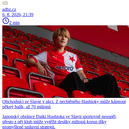
adbz.cz
6. 8. 2026, 21:39
2 min
Obchodníci ze Slavie v akci. Z nechtěného Hashioky může kápnout
pěkný balík, až 70 milionů
Japonský obránce Daiki Hashioka ve Slavii sportovně neuspěl,
přesto z něj klub může vytěžit desítky milionů korun díky
promyšlené smluvní strategii.