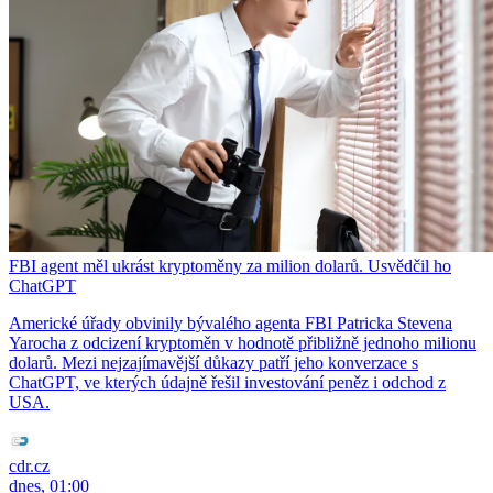
FBI agent měl ukrást kryptoměny za milion dolarů. Usvědčil ho
ChatGPT
Americké úřady obvinily bývalého agenta FBI Patricka Stevena
Yarocha z odcizení kryptoměn v hodnotě přibližně jednoho milionu
dolarů. Mezi nejzajímavější důkazy patří jeho konverzace s
ChatGPT, ve kterých údajně řešil investování peněz i odchod z
USA.
cdr.cz
dnes, 01:00