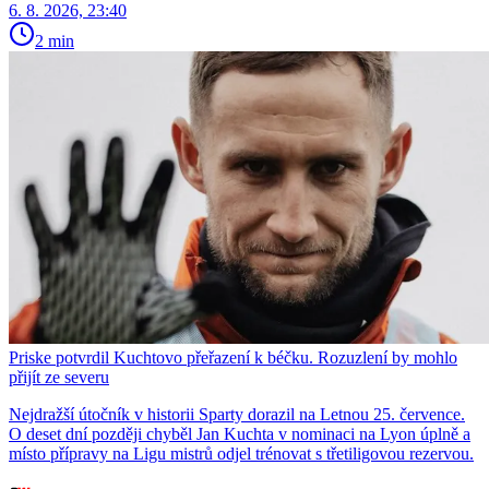
6. 8. 2026, 23:40
2 min
Priske potvrdil Kuchtovo přeřazení k béčku. Rozuzlení by mohlo
přijít ze severu
Nejdražší útočník v historii Sparty dorazil na Letnou 25. července.
O deset dní později chyběl Jan Kuchta v nominaci na Lyon úplně a
místo přípravy na Ligu mistrů odjel trénovat s třetiligovou rezervou.