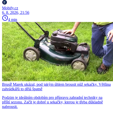
Mobify.cz
6. 8. 2026, 21:56
4 min
Brusíř Marek ukázal, pod jakým úhlem brousit nůž sekačky. Většina
zahrádkářů to dělá špatně
Podzim je ideálním obdobím pro přípravu zahradní techniky na
příští sezonu. Začít je dobré u sekačky, kterou je třeba důkladně
nabrousit.