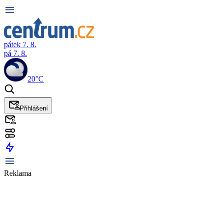
pátek 7. 8.
pá 7. 8.
20°C
Přihlášení
Reklama