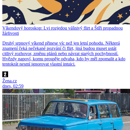
Víkendový horoskop: Lvi rozjedou vášnivý flirt a Štíři propadnou
žárlivosti
Druhý srpnový víkend přinese víc než jen letní pohodu. Některá
znamení čeká nečekané pozvání či flirt, jiná budou muset ustát
citlivý rozhovor, změnu plánů nebo návrat starých pochybností.
Hvězdy napoví, komu prospěje odvaha, kdo by měl zpomalit a kdo
tentokrát nesmí ignorovat vlastní intuici.
Žena.cz
dnes, 02:59