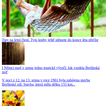
Tipy na letní čtení. Tyto knihy ještě stihnete do konce léta přečíst
I Němci mají v srpnu jedno tragické výročí: Jak vznikla Berlínská
zeď
V noci z 12. na 13. srpna v roce 1961 byla zahájena stavba
Berlínské zdi. Stavba, která měla délku 155 km...