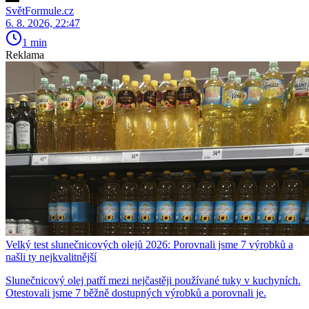
SvětFormule.cz
6. 8. 2026, 22:47
1 min
Reklama
Velký test slunečnicových olejů 2026: Porovnali jsme 7 výrobků a
našli ty nejkvalitnější
Slunečnicový olej patří mezi nejčastěji používané tuky v kuchyních.
Otestovali jsme 7 běžně dostupných výrobků a porovnali je.