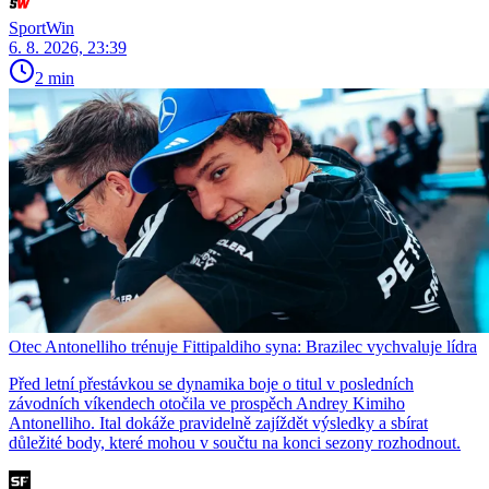
SportWin
6. 8. 2026, 23:39
2 min
Otec Antonelliho trénuje Fittipaldiho syna: Brazilec vychvaluje lídra
Před letní přestávkou se dynamika boje o titul v posledních
závodních víkendech otočila ve prospěch Andrey Kimiho
Antonelliho. Ital dokáže pravidelně zajíždět výsledky a sbírat
důležité body, které mohou v součtu na konci sezony rozhodnout.