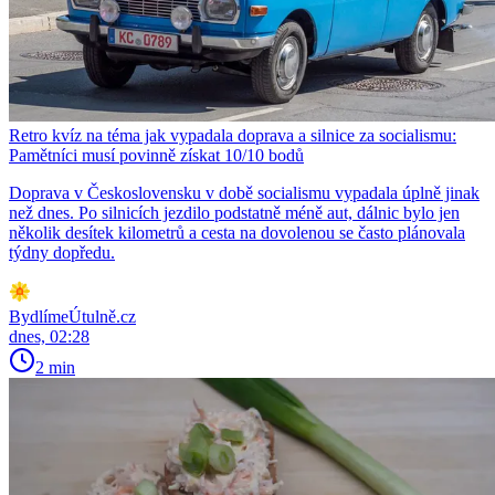
Retro kvíz na téma jak vypadala doprava a silnice za socialismu:
Pamětníci musí povinně získat 10/10 bodů
Doprava v Československu v době socialismu vypadala úplně jinak
než dnes. Po silnicích jezdilo podstatně méně aut, dálnic bylo jen
několik desítek kilometrů a cesta na dovolenou se často plánovala
týdny dopředu.
BydlímeÚtulně.cz
dnes, 02:28
2 min