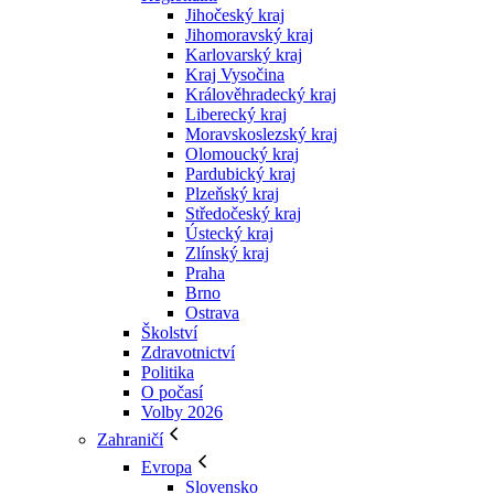
Jihočeský kraj
Jihomoravský kraj
Karlovarský kraj
Kraj Vysočina
Králověhradecký kraj
Liberecký kraj
Moravskoslezský kraj
Olomoucký kraj
Pardubický kraj
Plzeňský kraj
Středočeský kraj
Ústecký kraj
Zlínský kraj
Praha
Brno
Ostrava
Školství
Zdravotnictví
Politika
O počasí
Volby 2026
Zahraničí
Evropa
Slovensko