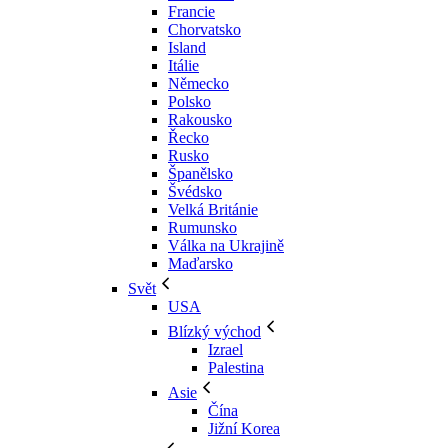
Francie
Chorvatsko
Island
Itálie
Německo
Polsko
Rakousko
Řecko
Rusko
Španělsko
Švédsko
Velká Británie
Rumunsko
Válka na Ukrajině
Maďarsko
Svět
USA
Blízký východ
Izrael
Palestina
Asie
Čína
Jižní Korea