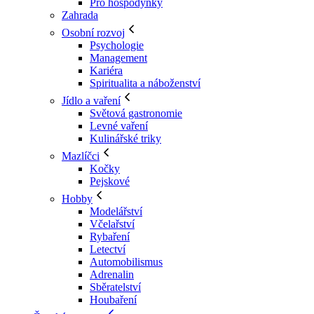
Pro hospodyňky
Zahrada
Osobní rozvoj
Psychologie
Management
Kariéra
Spiritualita a náboženství
Jídlo a vaření
Světová gastronomie
Levné vaření
Kulinářské triky
Mazlíčci
Kočky
Pejskové
Hobby
Modelářství
Včelařství
Rybaření
Letectví
Automobilismus
Adrenalin
Sběratelství
Houbaření