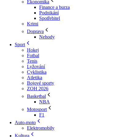
Ekonomika
Finance a burza
Podnikání
Spotřebitel
Krimi
Doprava
Nehody
Sport
Hokej
Fotbal
Tenis
Lyžování
Cyklistika
Atletika
Bojové sporty
ZOH 2026
Basketbal
NBA
Motosport
F1
Auto-moto
Elektromobily
Kultura