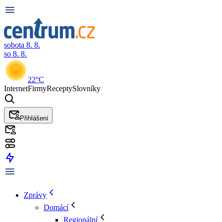
sobota 8. 8.
so 8. 8.
22°C
Internet
Firmy
Recepty
Slovníky
Přihlášení
Zprávy
Domácí
Regionální