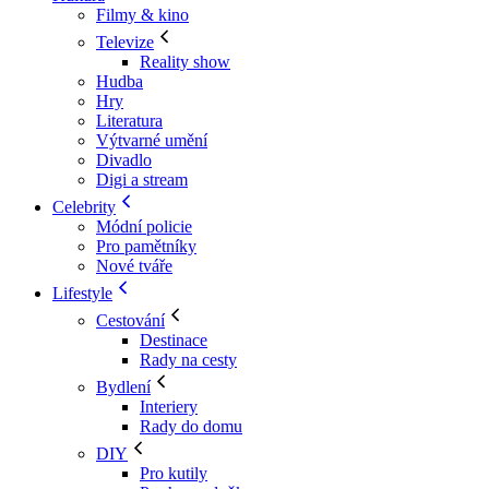
Filmy & kino
Televize
Reality show
Hudba
Hry
Literatura
Výtvarné umění
Divadlo
Digi a stream
Celebrity
Módní policie
Pro pamětníky
Nové tváře
Lifestyle
Cestování
Destinace
Rady na cesty
Bydlení
Interiery
Rady do domu
DIY
Pro kutily