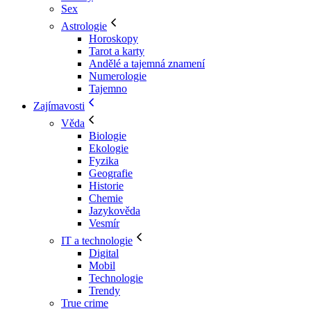
Sex
Astrologie
Horoskopy
Tarot a karty
Andělé a tajemná znamení
Numerologie
Tajemno
Zajímavosti
Věda
Biologie
Ekologie
Fyzika
Geografie
Historie
Chemie
Jazykověda
Vesmír
IT a technologie
Digital
Mobil
Technologie
Trendy
True crime