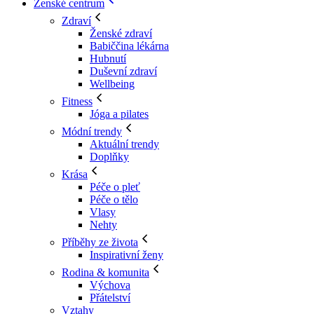
Ženské centrum
Zdraví
Ženské zdraví
Babiččina lékárna
Hubnutí
Duševní zdraví
Wellbeing
Fitness
Jóga a pilates
Módní trendy
Aktuální trendy
Doplňky
Krása
Péče o pleť
Péče o tělo
Vlasy
Nehty
Příběhy ze života
Inspirativní ženy
Rodina & komunita
Výchova
Přátelství
Vztahy