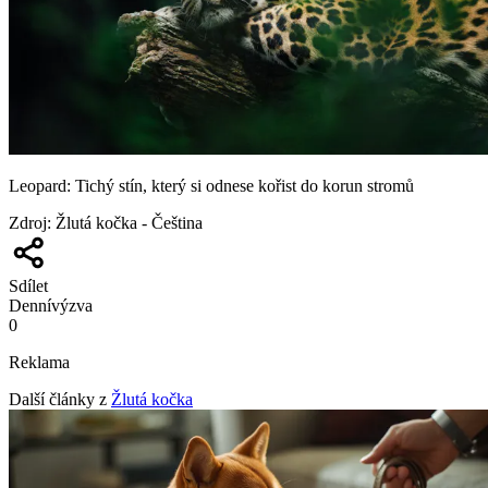
Leopard: Tichý stín, který si odnese kořist do korun stromů
Zdroj
:
Žlutá kočka - Čeština
Sdílet
Denní
výzva
0
Reklama
Další články z
Žlutá kočka