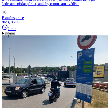
šedesátce přidat pár let, aniž by o tom sama věděla.
ExtraInspirace
dnes, 05:09
2 min
Reklama