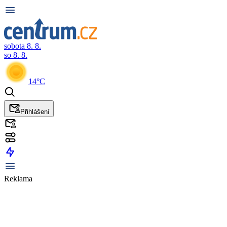
sobota 8. 8.
so 8. 8.
14°C
Přihlášení
Reklama