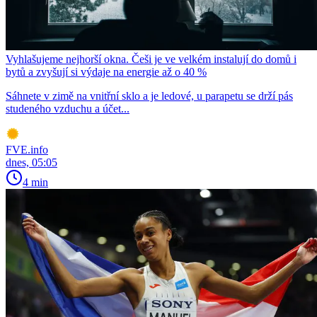
Vyhlašujeme nejhorší okna. Češi je ve velkém instalují do domů i
bytů a zvyšují si výdaje na energie až o 40 %
Sáhnete v zimě na vnitřní sklo a je ledové, u parapetu se drží pás
studeného vzduchu a účet...
FVE.info
dnes, 05:05
4 min