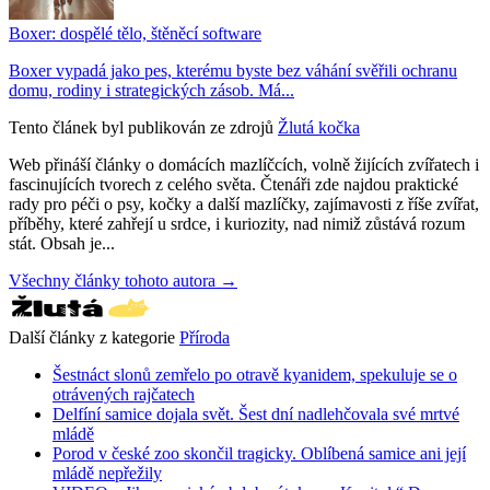
Boxer: dospělé tělo, štěněcí software
Boxer vypadá jako pes, kterému byste bez váhání svěřili ochranu
domu, rodiny i strategických zásob. Má...
Tento článek byl publikován ze zdrojů
Žlutá kočka
Web přináší články o domácích mazlíčcích, volně žijících zvířatech i
fascinujících tvorech z celého světa. Čtenáři zde najdou praktické
rady pro péči o psy, kočky a další mazlíčky, zajímavosti z říše zvířat,
příběhy, které zahřejí u srdce, i kuriozity, nad nimiž zůstává rozum
stát. Obsah je...
Všechny články tohoto autora →
Další články z kategorie
Příroda
Šestnáct slonů zemřelo po otravě kyanidem, spekuluje se o
otrávených rajčatech
Delfíní samice dojala svět. Šest dní nadlehčovala své mrtvé
mládě
Porod v české zoo skončil tragicky. Oblíbená samice ani její
mládě nepřežily