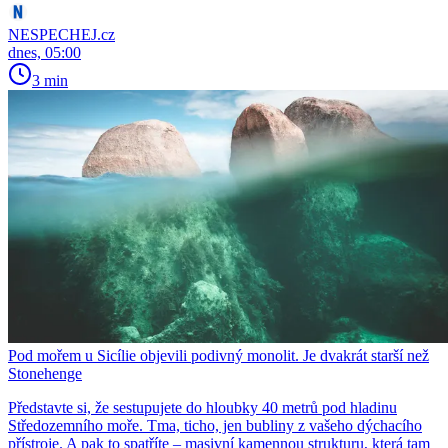
NESPECHEJ.cz
dnes, 05:00
3 min
Pod mořem u Sicílie objevili podivný monolit. Je dvakrát starší než
Stonehenge
Představte si, že sestupujete do hloubky 40 metrů pod hladinu
Středozemního moře. Tma, ticho, jen bubliny z vašeho dýchacího
přístroje. A pak to spatříte – masivní kamennou strukturu, která tam