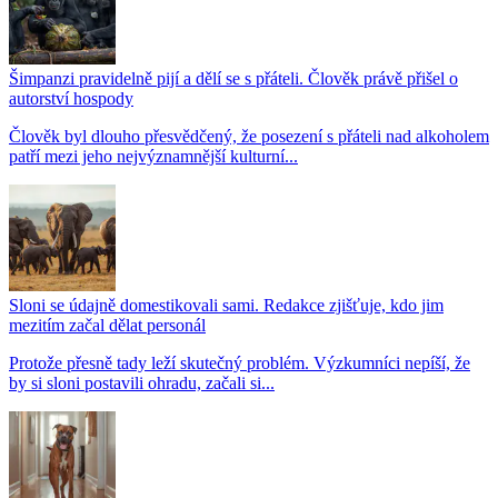
Šimpanzi pravidelně pijí a dělí se s přáteli. Člověk právě přišel o
autorství hospody
Člověk byl dlouho přesvědčený, že posezení s přáteli nad alkoholem
patří mezi jeho nejvýznamnější kulturní...
Sloni se údajně domestikovali sami. Redakce zjišťuje, kdo jim
mezitím začal dělat personál
Protože přesně tady leží skutečný problém. Výzkumníci nepíší, že
by si sloni postavili ohradu, začali si...