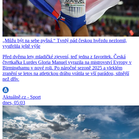
„Můžu být na sebe pyšná.“ Tvrdý pád českou hvězdu nezlomil,
vystřelila ještě výše
Před dvěma lety mladičké zjevení, teď jedna z favoritek. Česká
čtvrtkařka Lurdes Gloria Manuel vyrazila na mistrovství Evropy v
Birminghamu v nové roli. Po náročné sezoně 2025 a vleklém
zranění se letos na atletickou dráhu vrátila se vší parádou, silnější
než dřív.
Aktuálně.cz - Sport
dnes, 05:03