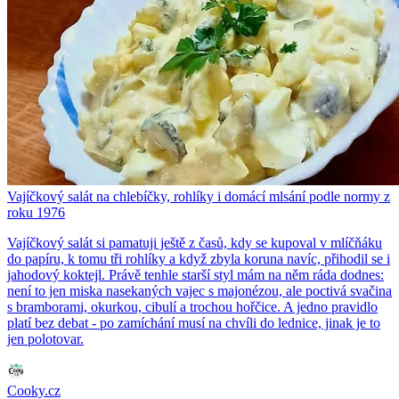
Vajíčkový salát na chlebíčky, rohlíky i domácí mlsání podle normy z
roku 1976
Vajíčkový salát si pamatuji ještě z časů, kdy se kupoval v mlíčňáku
do papíru, k tomu tři rohlíky a když zbyla koruna navíc, přihodil se i
jahodový koktejl. Právě tenhle starší styl mám na něm ráda dodnes:
není to jen miska nasekaných vajec s majonézou, ale poctivá svačina
s bramborami, okurkou, cibulí a trochou hořčice. A jedno pravidlo
platí bez debat - po zamíchání musí na chvíli do lednice, jinak je to
jen polotovar.
Cooky.cz