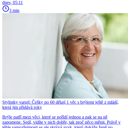
dnes, 05:11
3 min
Stylistky varují: Češky po 60 dělají 1 věc s brýlemi ještě z mládí,
která jim přidává roky
Brýle patří mezi věci, které se pořídí jednou a pak se na ně
zapomene. Sedí, vidíte v nich dobře, tak proč něco měnit. Právě v
téhle samozřejmosti se ale skrývá zvyk, který dokáže ženě po