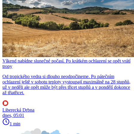
Víkend nabídne slunečné počasí. Po krátkém ochlazení se opět vrátí
tropy
Od tropického vedra si dlouho neodpočineme. Po pátečním
ochlazení ještě v sobotu teploty vystoupají maximálně na 28 stupňů,
už v neděli ale opět může být přes třicet stupňů a v pondělí dokonce
až třiatřicet.
Liberecká Drbna
dnes, 05:01
1 min