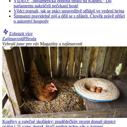
VIDEO: „Jihoamerická obdoba útoku na Kapitol.“ Do
parlamentu nakráčeli nečekaní hosté
Vědci popsali, jak se ptáci spravedlivě střídají ve vedení hejna
Šimpanzi pravidelně pijí a dělí se s přáteli. Člověk právě přišel
o autorství hospody
Zobrazit více
Zajímavosti
Příroda
Vybrali jsme pro vás
Magazíny a zajímavosti
Kopřivy a vaječné skořápky: pradědečkův recept donutí slepice
snášet i 25 vajec denně. Stačí změnit jednu věc v krmení