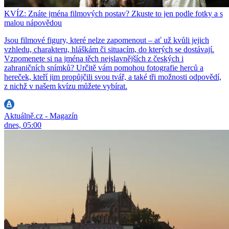
KVÍZ: Znáte jména filmových postav? Zkuste to jen podle fotky a s
malou nápovědou
Jsou filmové figury, které nelze zapomenout – ať už kvůli jejich
vzhledu, charakteru, hláškám či situacím, do kterých se dostávají.
Vzpomenete si na jména těch nejslavnějších z českých i
zahraničních snímků? Určitě vám pomohou fotografie herců a
hereček, kteří jim propůjčili svou tvář, a také tři možnosti odpovědí,
z nichž v našem kvízu můžete vybírat.
Aktuálně.cz - Magazín
dnes, 05:00