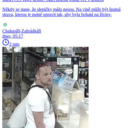
Někdy se stane, že slepičky málo nesou. Na vině může být špatná
strava, kterou je nutné upravit tak, aby byla bohatá na živiny.
Chalupáři-Zahrádkáři
dnes, 05:17
2 min