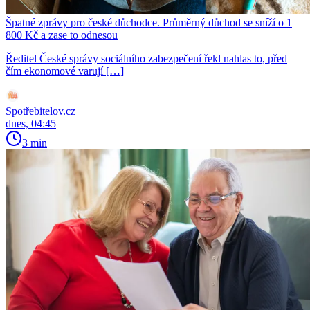
Špatné zprávy pro české důchodce. Průměrný důchod se sníží o 1
800 Kč a zase to odnesou
Ředitel České správy sociálního zabezpečení řekl nahlas to, před
čím ekonomové varují […]
Spotřebitelov.cz
dnes, 04:45
3 min