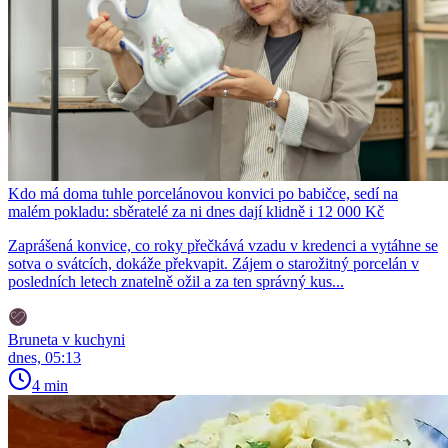
Kdo má doma tuhle porcelánovou konvici po babičce, sedí na
malém pokladu: sběratelé za ni dnes dají klidně i 12 000 Kč
Zaprášená konvice, co roky přečkává vzadu v kredenci a vytáhne se
sotva o svátcích, dokáže překvapit. Zájem o starožitný porcelán v
posledních letech znatelně ožil a za ten správný kus...
Bruneta v kuchyni
dnes, 05:13
4 min