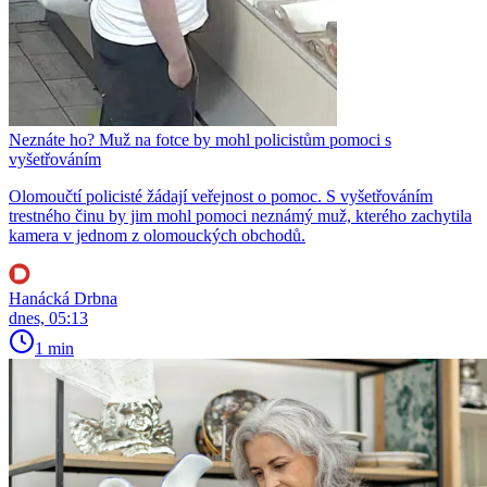
Neznáte ho? Muž na fotce by mohl policistům pomoci s
vyšetřováním
Olomoučtí policisté žádají veřejnost o pomoc. S vyšetřováním
trestného činu by jim mohl pomoci neznámý muž, kterého zachytila
kamera v jednom z olomouckých obchodů.
Hanácká Drbna
dnes, 05:13
1 min