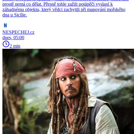
prostě nemá co dělat. Přesně tohle zažili potápěči vyslaní k
záhadnému objektu, který vědci zachytili při mapování mořského
dna u Sicílie.
NESPECHEJ.cz
dnes, 05:00
2 min