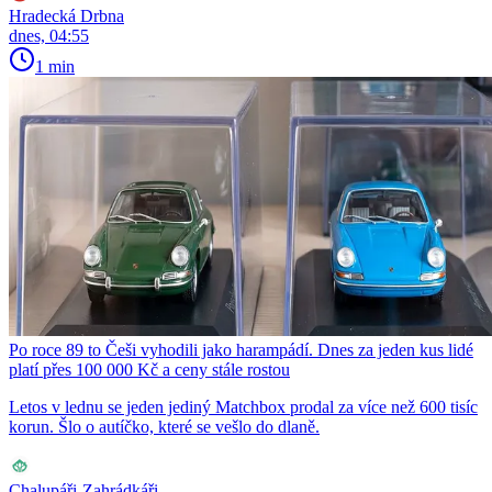
Hradecká Drbna
dnes, 04:55
1 min
Po roce 89 to Češi vyhodili jako harampádí. Dnes za jeden kus lidé
platí přes 100 000 Kč a ceny stále rostou
Letos v lednu se jeden jediný Matchbox prodal za více než 600 tisíc
korun. Šlo o autíčko, které se vešlo do dlaně.
Chalupáři-Zahrádkáři