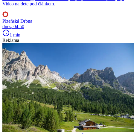
Video najdete pod článkem.
Plzeňská Drbna
dnes, 04:50
1 min
Reklama