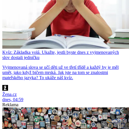
Kvíz: Základka volá. Ukažte, jestli byste dnes z vyjmenovaných
slov dostali jedničku
Vyjmenovaná slova se učí děti už ve třetí třídě a každý by je měl
umět, jako když bičem mrská. Jak jste na tom se znalostmi
mateřského jazyka? To ukáže náš kvíz.
Žena.cz
dnes, 04:59
Reklama