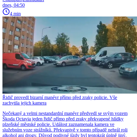
dnes, 04:50
4 min
Řidič provedl bizarní manévr přímo před zraky policie. Vše
zachytila jejich kamera
Nečekaný a velmi nestandardní manévr předvedl se svým vozem
Škoda Octavia jeden řidič přímo před zraky překvapené hlídky
plzeňské městské policie. Událost zaznamenala kamera ve
služebním voze strážníků. Překvapivě v tomto případě nehrál roli
alkohol ani drogy. Důvod podivné jízdy byl tentokrát úplně jiný.