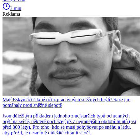
3 min
Reklama
Mají Eskymáci šikmé oči z pradávných sněžných brýlí? Saze jim
pomáhaly proti sněžné slepotě
Jsou důležitým příkladem jednoho z nejstarších typů ochranných
brýlí na světě, některé pocházejí již z nejranějšího období Inuitů (asi
před 800 lety). Pro toho, kdo se musí pohybovat po sněhu a ledu,
aby přežil, je nesmírně důležité chránit si oči.