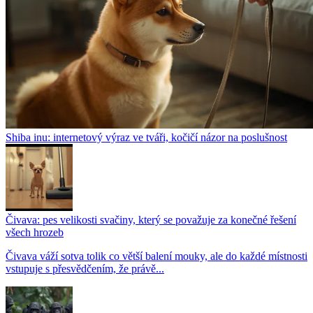
Shiba inu: internetový výraz ve tváři, kočičí názor na poslušnost
Čivava: pes velikosti svačiny, který se považuje za konečné řešení
všech hrozeb
Čivava váží sotva tolik co větší balení mouky, ale do každé místnosti
vstupuje s přesvědčením, že právě...