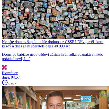
Nemáte doma v šuplíku tuhle drobnost z ČSSR? Dřív ji měl skoro
každý a dnes za ni sběratelé dají i 40 000 Kč
Doma po babičce nebo dědovi zůstala hromádka odznaků a nikdo
pořádně neví, […]
Extrafit.cz
dnes, 04:57
4 min