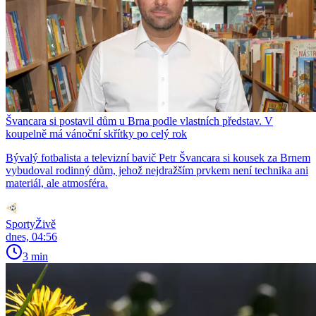
Švancara si postavil dům u Brna podle vlastních představ. V
koupelně má vánoční skřítky po celý rok
Bývalý fotbalista a televizní bavič Petr Švancara si kousek za Brnem
vybudoval rodinný dům, jehož nejdražším prvkem není technika ani
materiál, ale atmosféra.
SportyŽivě
dnes, 04:56
3 min