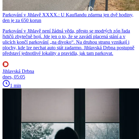
Parkování v Jihlavě XXXX.: U Kauflandu zdarma jen dvě hodiny,
den je za 650 korun
Parkování v Jihlavě není žádná věda, přesto se modrých zón řada
řidičů zbytečně bojí. Jde jen o to, že se zavádí placená stání a v
ulicích končí parkování „na divoko“. Na druhou stranu vznikají i
plochy, kde lze nechat auto stát zadarmo. Jihlavská Drbna postupně
představí jednotlivé lokality a pravidla, jak tam parkovat.
Jihlavská Drbna
dnes, 05:05
1 min