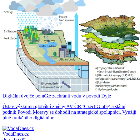
Digitální dvojče pomůže zachránit vodu v povodí Dyje
Ústav výzkumu globální změny AV ČR (CzechGlobe) a státní
podnik Povodí Moravy se dohodli na strategické spolupráci. Využijí
plně funkčního digitálního…
VodaDnes.cz
dnes, 05:00