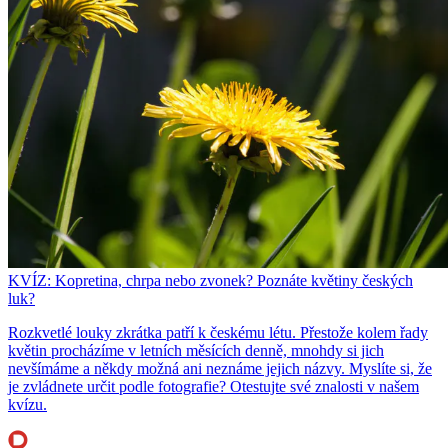
KVÍZ: Kopretina, chrpa nebo zvonek? Poznáte květiny českých
luk?
Rozkvetlé louky zkrátka patří k českému létu. Přestože kolem řady
květin procházíme v letních měsících denně, mnohdy si jich
nevšímáme a někdy možná ani neznáme jejich názvy. Myslíte si, že
je zvládnete určit podle fotografie? Otestujte své znalosti v našem
kvízu.