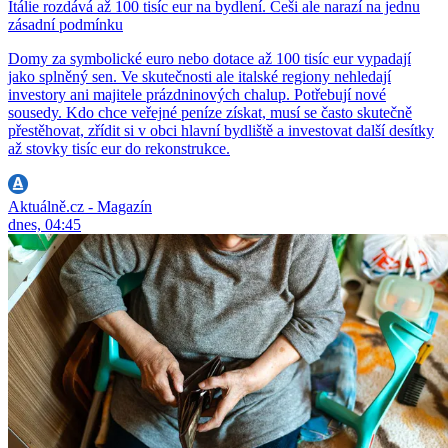
Itálie rozdává až 100 tisíc eur na bydlení. Češi ale narazí na jednu
zásadní podmínku
Domy za symbolické euro nebo dotace až 100 tisíc eur vypadají
jako splněný sen. Ve skutečnosti ale italské regiony nehledají
investory ani majitele prázdninových chalup. Potřebují nové
sousedy. Kdo chce veřejné peníze získat, musí se často skutečně
přestěhovat, zřídit si v obci hlavní bydliště a investovat další desítky
až stovky tisíc eur do rekonstrukce.
Aktuálně.cz - Magazín
dnes, 04:45