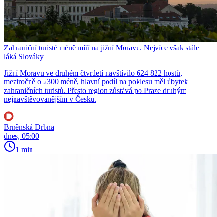
Zahraniční turisté méně míří na jižní Moravu. Nejvíce však stále
láká Slováky
Jižní Moravu ve druhém čtvrtletí navštívilo 624 822 hostů,
meziročně o 2300 méně, hlavní podíl na poklesu měl úbytek
zahraničních turistů. Přesto region zůstává po Praze druhým
nejnavštěvovanějším v Česku.
Brněnská Drbna
dnes, 05:00
1 min