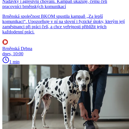
Nadávky i agresivní chování. Kampaň ukazuje, čemu čelí
pracovníci brněnských komunikací
Brněnská společnost BKOM spustila kampaň „Za lepší
komunikaci“. Upozorňuje v ní na slovní i fyzické útoky, kterým její
zaměstnanci při práci čelí, a chce veřejnosti přiblížit jejich
každodenní práci.
Brněnská Drbna
dnes, 10:00
1 min