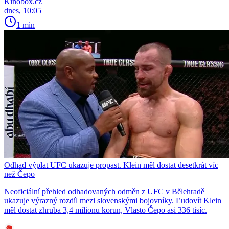
Kinobox.cz
dnes, 10:05
1 min
Odhad výplat UFC ukazuje propast. Klein měl dostat desetkrát víc
než Čepo
Neoficiální přehled odhadovaných odměn z UFC v Bělehradě
ukazuje výrazný rozdíl mezi slovenskými bojovníky. Ľudovít Klein
měl dostat zhruba 3,4 milionu korun, Vlasto Čepo asi 336 tisíc.