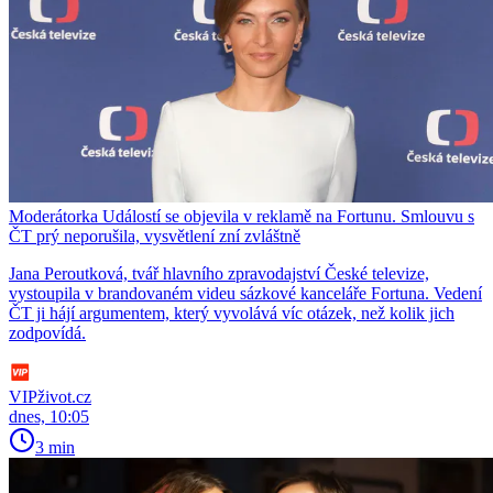
Moderátorka Událostí se objevila v reklamě na Fortunu. Smlouvu s
ČT prý neporušila, vysvětlení zní zvláštně
Jana Peroutková, tvář hlavního zpravodajství České televize,
vystoupila v brandovaném videu sázkové kanceláře Fortuna. Vedení
ČT ji hájí argumentem, který vyvolává víc otázek, než kolik jich
zodpovídá.
VIPživot.cz
dnes, 10:05
3 min