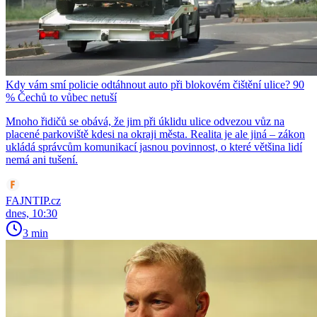
Kdy vám smí policie odtáhnout auto při blokovém čištění ulice? 90
% Čechů to vůbec netuší
Mnoho řidičů se obává, že jim při úklidu ulice odvezou vůz na
placené parkoviště kdesi na okraji města. Realita je ale jiná – zákon
ukládá správcům komunikací jasnou povinnost, o které většina lidí
nemá ani tušení.
FAJNTIP.cz
dnes, 10:30
3 min