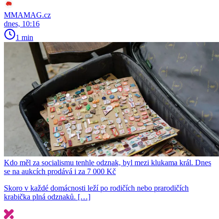
MMAMAG.cz
dnes, 10:16
1 min
Kdo měl za socialismu tenhle odznak, byl mezi klukama král. Dnes
se na aukcích prodává i za 7 000 Kč
Skoro v každé domácnosti leží po rodičích nebo prarodičích
krabička plná odznaků. […]