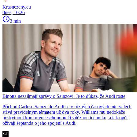
Krasnezeny.eu
dnes, 10:26
3 min
Binotta nezajímají zprávy o Sainzovi: Je to důkaz, že Audi roste
Příchod Carlose Sainze do Audi se v různých časových intervalech
stává pravidelným tématem už dva roky. Williams mu nedokáže
poskytnout konkurenceschopnou či vítěznou techniku, a tak opět
ožívají šeptanda o jeho spojení s Audi.