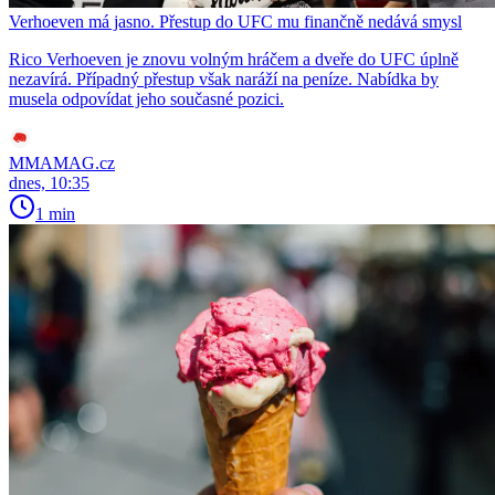
Verhoeven má jasno. Přestup do UFC mu finančně nedává smysl
Rico Verhoeven je znovu volným hráčem a dveře do UFC úplně
nezavírá. Případný přestup však naráží na peníze. Nabídka by
musela odpovídat jeho současné pozici.
MMAMAG.cz
dnes, 10:35
1 min