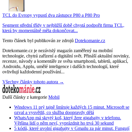
TCL do Evropy vypustí dva zástupce P80 a P80 Pro
Segment střední třídy v nejbližší době chystá podpořit firma TCL,
která by momentálně měla dokončovat...
Tento článek byl publikován ze zdrojů
Dotekomanie.cz
Dotekomanie.cz je nezávislý magazín zaměřený na mobilní
technologie, chytrá zařízení a digitální svět. Přináší aktuální novinky,
recenze, návody a komentáře ze světa smartphonů, tabletů, aplikací,
Androidu, Applu, umělé inteligence i dalších technologií, které
ovlivňují každodenní používání...
Všechny články tohoto autora →
Další články z kategorie
Mobil
Windows 11 prý tajně šmíruje každých 15 minut. Microsoft se
ozval a vysvětlil, co služba doopravdy dělá
WhatsApp má skrytý koš, který žere gigabajty v telefonu.
Většina lidí o něm neví, vyprázdnit ho trvá 30 sekund
5 kódů, které uvolní gigabajty v Gmailu za pár minut. Fungují