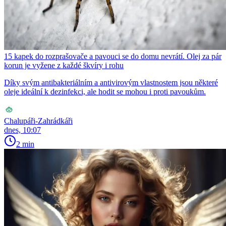
15 kapek do rozprašovače a pavouci se do domu nevrátí. Olej za pár
korun je vyžene z každé škvíry i rohu
Díky svým antibakteriálním a antivirovým vlastnostem jsou některé
oleje ideální k dezinfekci, ale hodit se mohou i proti pavoukům.
Chalupáři-Zahrádkáři
dnes, 10:07
2 min