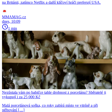
na Británii, zatímco Netflix a další klíčoví hráči preferují USA.
MMAMAG.cz
dnes, 10:09
1 min
Nezůstala vám po babičce tahle drobnost z porcelánu? Sběratelé ji
vykupují i za 25 000 Kč
Malá porcelánová soška, co roky zabírá místo ve vitríně a při
stěhování […]