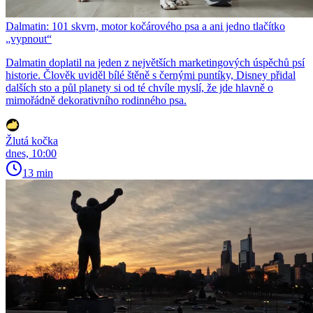
Dalmatin: 101 skvrn, motor kočárového psa a ani jedno tlačítko
„vypnout“
Dalmatin doplatil na jeden z největších marketingových úspěchů psí
historie. Člověk uviděl bílé štěně s černými puntíky, Disney přidal
dalších sto a půl planety si od té chvíle myslí, že jde hlavně o
mimořádně dekorativního rodinného psa.
Žlutá kočka
dnes, 10:00
13 min