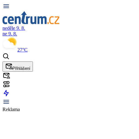
neděle 9. 8.
ne 9. 8.
27°C
Přihlášení
Reklama