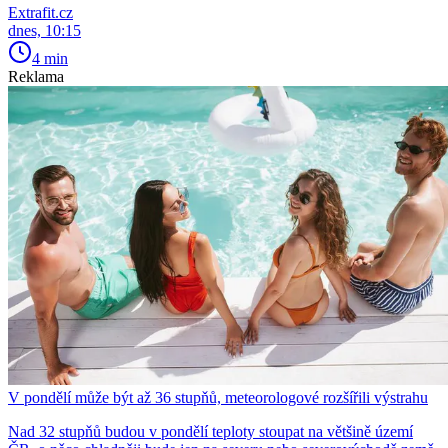
Extrafit.cz
dnes, 10:15
4 min
Reklama
V pondělí může být až 36 stupňů, meteorologové rozšířili výstrahu
Nad 32 stupňů budou v pondělí teploty stoupat na většině území