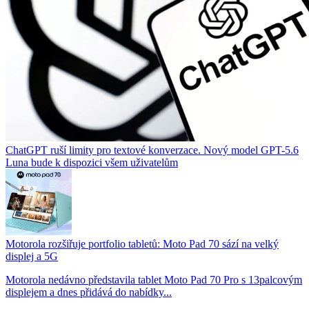
ChatGPT ruší limity pro textové konverzace. Nový model GPT-5.6
Luna bude k dispozici všem uživatelům
Motorola rozšiřuje portfolio tabletů: Moto Pad 70 sází na velký
displej a 5G
Motorola nedávno představila tablet Moto Pad 70 Pro s 13palcovým
displejem a dnes přidává do nabídky...