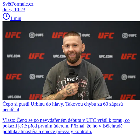
SvětFormule.cz
dnes, 10:23
1 min
Čepo si pustil Urbinu do hlavy. Takovou chybu za 60 zápasů
neudělal
Vlasto Čepo se po nevydařeném debutu v UFC vrátil k tomu, co
pokazil ještě před prvním úderem. Přiznal, že ho v Bělehradě
pohltila atmosféra a emoce převzaly kontrolu.