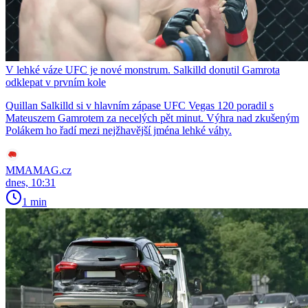
V lehké váze UFC je nové monstrum. Salkilld donutil Gamrota
odklepat v prvním kole
Quillan Salkilld si v hlavním zápase UFC Vegas 120 poradil s
Mateuszem Gamrotem za necelých pět minut. Výhra nad zkušeným
Polákem ho řadí mezi nejžhavější jména lehké váhy.
MMAMAG.cz
dnes, 10:31
1 min