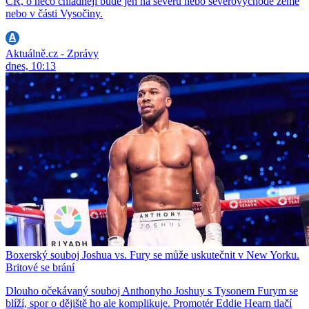
ČR, o něco chladněji bude jen na severu nebo severovýchodě země
nebo v části Vysočiny.
Aktuálně.cz - Zprávy
dnes, 10:13
Boxerský souboj Joshua vs. Fury se může uskutečnit v New Yorku.
Britové se brání
Dlouho očekávaný souboj Anthonyho Joshuy s Tysonem Furym se
blíží, spor o dějiště ho ale komplikuje. Promotér Eddie Hearn tlačí