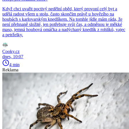
Když chci uvařit poctivý nedělní oběd, který provoní celý byt a
udělá radost všem u stolu, často skončím právě u hovězího na
houbách s karlovarským knedlíkem. Na tomhle jídle mám ráda, že
není přehnaně složité, jen potřebuje svůj čas, a odměnou je měkké
maso, jemná houbová omáčka a nadýchaný knedlík z rohlíků, vajec
a petrželky.
Cooky.cz
dnes, 10:07
4 min
Reklama