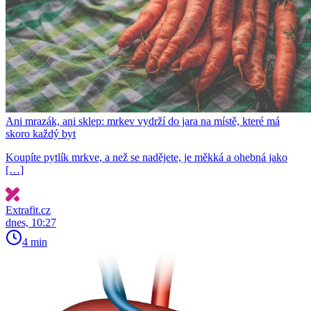
Ani mrazák, ani sklep: mrkev vydrží do jara na místě, které má
skoro každý byt
Koupíte pytlík mrkve, a než se nadějete, je měkká a ohebná jako
[…]
Extrafit.cz
dnes, 10:27
4 min