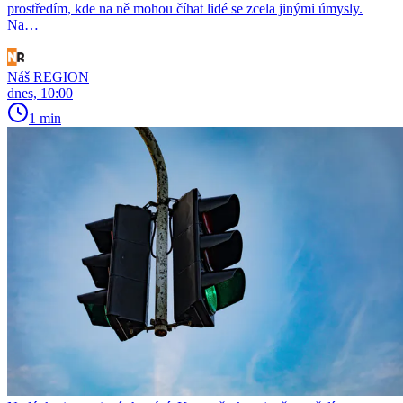
prostředím, kde na ně mohou číhat lidé se zcela jinými úmysly.
Na…
Náš REGION
dnes, 10:00
1 min