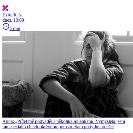
Extrafit.cz
dnes, 10:09
4 min
Anna: „Přítel mě podváděl s několika milenkami. Vymyslela jsem
mu speciální chladnokrevnou pomstu. Sám po týdnu odešel