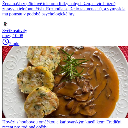
Žena našla v přítelově telefonu fotky nahých žen, navíc i různé
zprávy a telefonní čísla. Rozhodla se, že to tak nenechá, a vymyslela
mu pomstu v podobě psychologické hry.
Světkreativity
dnes, 10:08
2 min
Hovězí s houbovou omáčkou a karlovarským knedlíkem: Tradiční
recept pro rodinné obědy