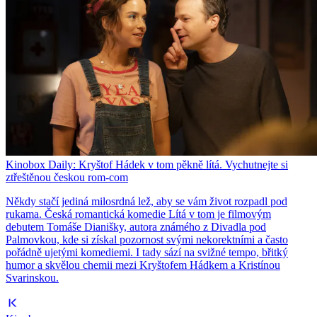
Kinobox Daily: Kryštof Hádek v tom pěkně lítá. Vychutnejte si
ztřeštěnou českou rom-com
Někdy stačí jediná milosrdná lež, aby se vám život rozpadl pod
rukama. Česká romantická komedie Lítá v tom je filmovým
debutem Tomáše Dianišky, autora známého z Divadla pod
Palmovkou, kde si získal pozornost svými nekorektními a často
pořádně ujetými komediemi. I tady sází na svižné tempo, břitký
humor a skvělou chemii mezi Kryštofem Hádkem a Kristínou
Svarinskou.