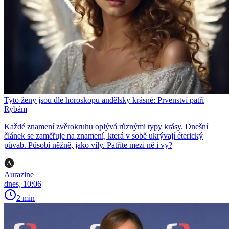
Tyto ženy jsou dle horoskopu andělsky krásné: Prvenství patří
Rybám
Každé znamení zvěrokruhu oplývá různými typy krásy. Dnešní
článek se zaměřuje na znamení, která v sobě ukrývají éterický
půvab. Působí něžně, jako víly. Patříte mezi ně i vy?
Aurazine
dnes, 10:06
2 min