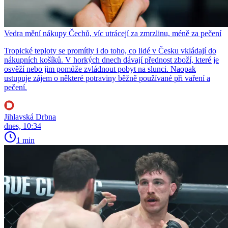
Vedra mění nákupy Čechů, víc utrácejí za zmrzlinu, méně za pečení
Tropické teploty se promítly i do toho, co lidé v Česku vkládají do
nákupních košíků. V horkých dnech dávají přednost zboží, které je
osvěží nebo jim pomůže zvládnout pobyt na slunci. Naopak
ustupuje zájem o některé potraviny běžně používané při vaření a
pečení.
Jihlavská Drbna
dnes, 10:34
1 min