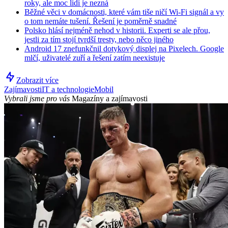
roky, ale moc lidí je nezná
Běžné věci v domácnosti, které vám tiše ničí Wi-Fi signál a vy
o tom nemáte tušení. Řešení je poměrně snadné
Polsko hlásí nejméně nehod v historii. Experti se ale přou,
jestli za tím stojí tvrdší tresty, nebo něco jiného
Android 17 znefunkčnil dotykový displej na Pixelech. Google
mlčí, uživatelé zuří a řešení zatím neexistuje
Zobrazit více
Zajímavosti
IT a technologie
Mobil
Vybrali jsme pro vás
Magazíny a zajímavosti