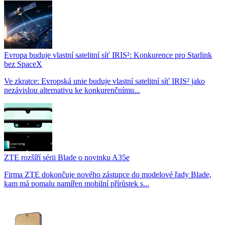
Evropa buduje vlastní satelitní síť IRIS²: Konkurence pro Starlink
bez SpaceX
Ve zkratce: Evropská unie buduje vlastní satelitní síť IRIS² jako
nezávislou alternativu ke konkurenčnímu...
ZTE rozšíří sérii Blade o novinku A35e
Firma ZTE dokončuje nového zástupce do modelové řady Blade,
kam má pomalu namířen mobilní přírůstek s...