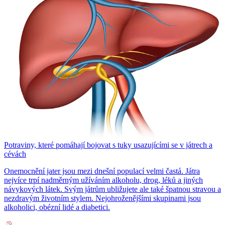
Potraviny, které pomáhají bojovat s tuky usazujícími se v játrech a
cévách
Onemocnění jater jsou mezi dnešní populací velmi častá. Játra
nejvíce trpí nadměrným užíváním alkoholu, drog, léků a jiných
návykových látek. Svým játrům ubližujete ale také špatnou stravou a
nezdravým životním stylem. Nejohroženějšími skupinami jsou
alkoholici, obézní lidé a diabetici.