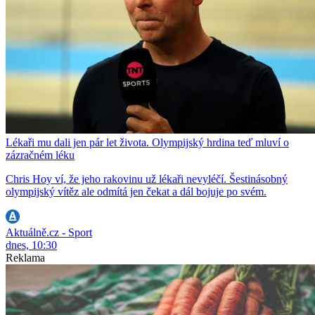
Lékaři mu dali jen pár let života. Olympijský hrdina teď mluví o
zázračném léku
Chris Hoy ví, že jeho rakovinu už lékaři nevyléčí. Šestinásobný
olympijský vítěz ale odmítá jen čekat a dál bojuje po svém.
Aktuálně.cz - Sport
dnes, 10:30
Reklama