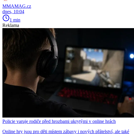
MMAMAG.cz
dnes, 10:04
1 min
Reklama
Policie varuje rodiče před hrozbami ukrytými v online hrách
Online hry jsou pro děti místem zábavy i nových přátelství, ale také