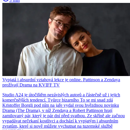
3 min
Vypjatá i absurdní vztahová lekce je online. Pattinson a Zendaya
prožívají Drama na KVIFF TV
Studio A24 je útočištěm nezávislých autorů a částečně už i jejich
komerčnějších tendencí. Tvůrce bizarního To se mi snad zdá
Kristoffer Borgli pod ním na jaře vydal svou hvězdnou novinku
Drama (The Drama), v níž Zendaya a Robert Pattinson hrají
zamilovaný pár, který je pár dní před svatbou. Ze skříně ale začnou
vypadávat nečekaní kostlivci a dochází k vypjatým i absurdním
zvratům, které si nově můžete vychutnat na tuzemské službě