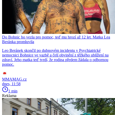
Do Bohnic ho vezla pro pomoc, teď mu hrozí až 12 let. Matka Lea
Beránka promluvila
Leo Beránek skončil po dubnovém incidentu v Psychiatrické
nemocnici Bohnice ve vazbě a čelí obvinění z těžkého ublížení na
zdraví. Jeho matka teď tvrdí, že rodina předem žádala o odbornou
pomoc.
MMAMAG.cz
dnes, 11:58
1 min
Reklama