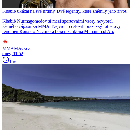
Khabib ukázal na své hrdiny. Dvě legendy, které změnily jeho život
Khabib Nurmagomedov si mezi sportovními vzory nevybral
žádného zápasníka MMA. Nejvíc ho oslovili brazilský fotbalový
fenomén Ronaldo Nazário a boxerská ikona Muhammad Ali.
MMAMAG.cz
dnes, 11:52
1 min