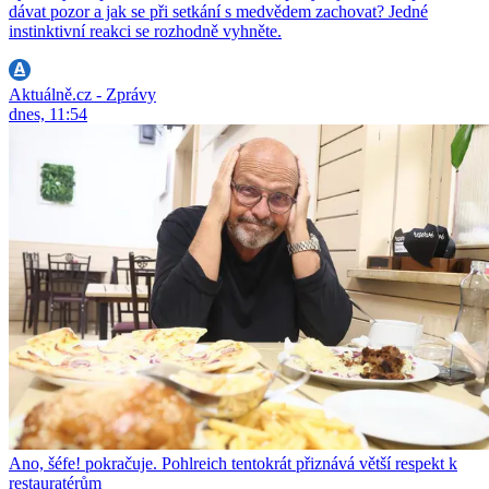
dávat pozor a jak se při setkání s medvědem zachovat? Jedné
instinktivní reakci se rozhodně vyhněte.
Aktuálně.cz - Zprávy
dnes, 11:54
Ano, šéfe! pokračuje. Pohlreich tentokrát přiznává větší respekt k
restauratérům