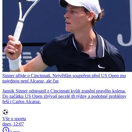
Sinner přijde o Cincinnati. Největším soupeřem před US Open mu
najednou není Alcaraz, ale čas
Jannik Sinner odstoupil z Cincinnati kvůli zranění pravého kolena.
Do začátku US Open zbývají necelé tři týdny a podobné problémy
řeší i Carlos Alcaraz.
Vše o sportu
dnes, 12:07