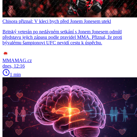
Chisora přiznal: V kleci bych před Jonem Jonesem utekl
Britský veterán po nedávném setkání s Jonem Jonesem odmítl
představu jejich zápasu podle pravidel MMA. Přiznal, že proti
bývalému šampionovi UFC nevidí cestu k úspěchu.
MMAMAG.cz
dnes, 12:16
1 min