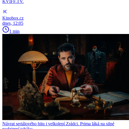
KVIFF.TV.
Kinobox.cz
dnes, 12:05
1 min
Návrat seriálového hitu i velkolepí Zrádci. Prima láká na silné
podzimní taháky