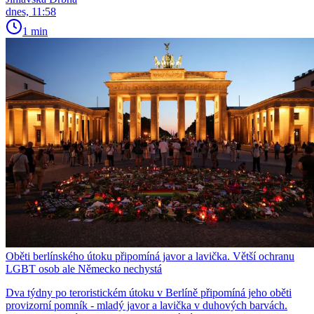
dnes, 11:58
1 min
Oběti berlínského útoku připomíná javor a lavička. Větší ochranu
LGBT osob ale Německo nechystá
Dva týdny po teroristickém útoku v Berlíně připomíná jeho oběti
provizorní pomník - mladý javor a lavička v duhových barvách.