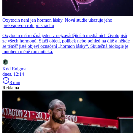
Oxytocin není jen hormon lásky. Nová studie ukazuje jeho
překvapivou roli při strachu
Oxytocin má možná jeden z nejzavádějících mediálních životopisů
ze všech hormonů. Stačí objetí, polibek nebo pohled na dítě a někde
se téměř jistě objeví označení „hormon lásky“. Skutečná biologie je
mnohem méně romantická.
Kód Enigma
dnes, 12:14
8 min
Reklama