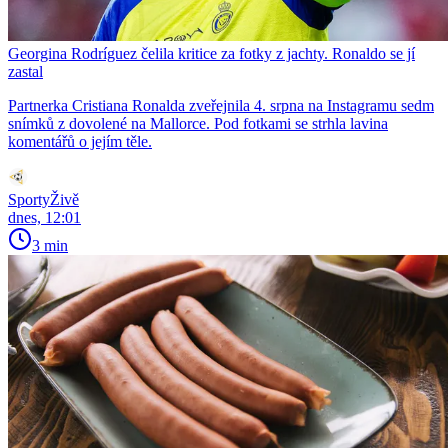
Georgina Rodríguez čelila kritice za fotky z jachty. Ronaldo se jí
zastal
Partnerka Cristiana Ronalda zveřejnila 4. srpna na Instagramu sedm
snímků z dovolené na Mallorce. Pod fotkami se strhla lavina
komentářů o jejím těle.
SportyŽivě
dnes, 12:01
3 min