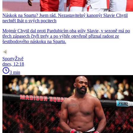
Náskok na Spartu? Jsem rád. Nezastavitelný kanonýr Slavie Chytil
nechtěl lhát o svých pocitech
Mojmír Chytil dal proti Pardubicím oba góly Slavie, v sezoně má po
třech zápasech čtyři trefy a po výhře otevřeně přiznal radost ze
šestibodového náskoku na Spartu.
SportyŽivě
dnes, 12:18
3 min