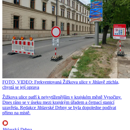
FOTO, VIDEO: Frekventovaná Žižkova ulice v Jihlavě ztichla,
chystá se její oprava
Žižkova ulice patří k nejvytíženějším v krajském městě Vysočiny.
Dnes ráno se v úseku mezi krajským úřadem a čerpací stanicí
uzavřela. Redakce Jihlavské Drbny se byla dopoledne podívat
přímo na místě.
Jihlavská Drbna