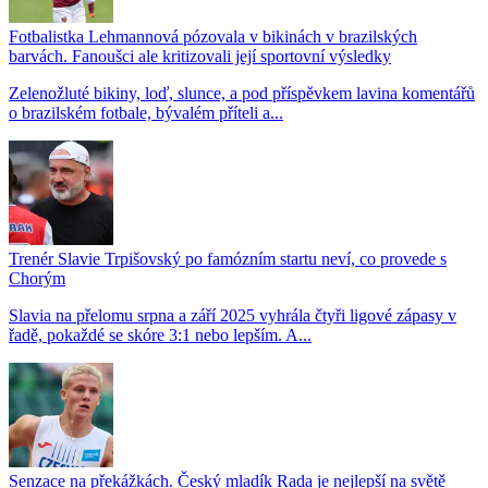
Fotbalistka Lehmannová pózovala v bikinách v brazilských
barvách. Fanoušci ale kritizovali její sportovní výsledky
Zelenožluté bikiny, loď, slunce, a pod příspěvkem lavina komentářů
o brazilském fotbale, bývalém příteli a...
Trenér Slavie Trpišovský po famózním startu neví, co provede s
Chorým
Slavia na přelomu srpna a září 2025 vyhrála čtyři ligové zápasy v
řadě, pokaždé se skóre 3:1 nebo lepším. A...
Senzace na překážkách. Český mladík Rada je nejlepší na světě