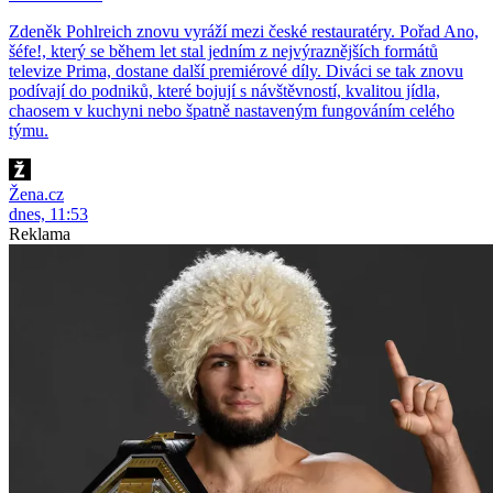
Zdeněk Pohlreich znovu vyráží mezi české restauratéry. Pořad Ano,
šéfe!, který se během let stal jedním z nejvýraznějších formátů
televize Prima, dostane další premiérové díly. Diváci se tak znovu
podívají do podniků, které bojují s návštěvností, kvalitou jídla,
chaosem v kuchyni nebo špatně nastaveným fungováním celého
týmu.
Žena.cz
dnes, 11:53
Reklama