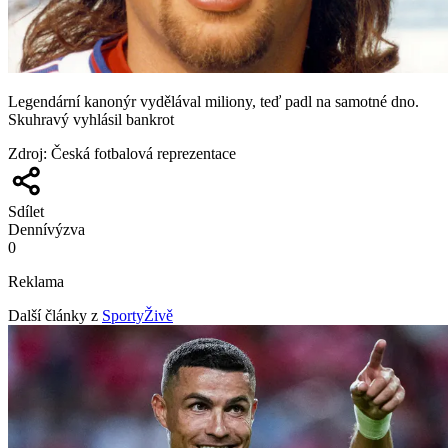
Legendární kanonýr vydělával miliony, teď padl na samotné dno.
Skuhravý vyhlásil bankrot
Zdroj
:
Česká fotbalová reprezentace
Sdílet
Denní
výzva
0
Reklama
Další články z
SportyŽivě