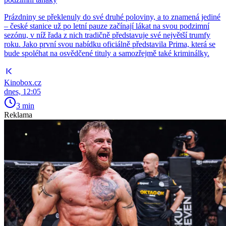
Prázdniny se překlenuly do své druhé poloviny, a to znamená jediné
– české stanice už po letní pauze začínají lákat na svou podzimní
sezónu, v níž řada z nich tradičně představuje své největší trumfy
roku. Jako první svou nabídku oficiálně představila Prima, která se
bude spoléhat na osvědčené tituly a samozřejmě také kriminálky.
Kinobox.cz
dnes, 12:05
3 min
Reklama