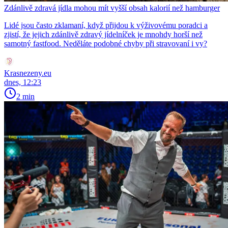
Zdánlivě zdravá jídla mohou mít vyšší obsah kalorií než hamburger
Lidé jsou často zklamaní, když přijdou k výživovému poradci a
zjistí, že jejich zdánlivě zdravý jídelníček je mnohdy horší než
samotný fastfood. Neděláte podobné chyby při stravovaní i vy?
Krasnezeny.eu
dnes, 12:23
2 min