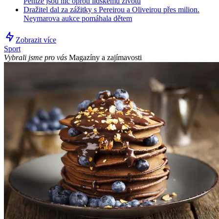
Peníze jsou nic oproti lidskému životu
Dražitel dal za zážitky s Pereirou a Oliveirou přes milion.
Neymarova aukce pomáhala dětem
Zobrazit více
Sport
Vybrali jsme pro vás
Magazíny a zajímavosti