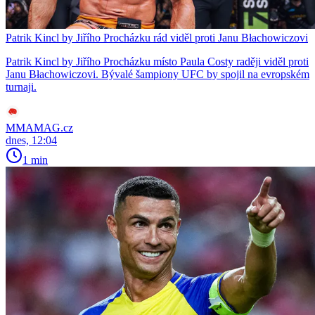
Patrik Kincl by Jiřího Procházku rád viděl proti Janu Błachowiczovi
Patrik Kincl by Jiřího Procházku místo Paula Costy raději viděl proti
Janu Błachowiczovi. Bývalé šampiony UFC by spojil na evropském
turnaji.
MMAMAG.cz
dnes, 12:04
1 min