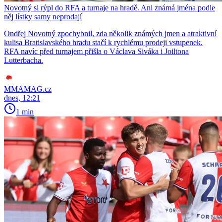
Novotný si rýpl do RFA a turnaje na hradě. Ani známá jména podle
něj lístky samy neprodají
Ondřej Novotný zpochybnil, zda několik známých jmen a atraktivní
kulisa Bratislavského hradu stačí k rychlému prodeji vstupenek.
RFA navíc před turnajem přišla o Václava Siváka i Joiltona
Lutterbacha.
MMAMAG.cz
dnes, 12:21
1 min