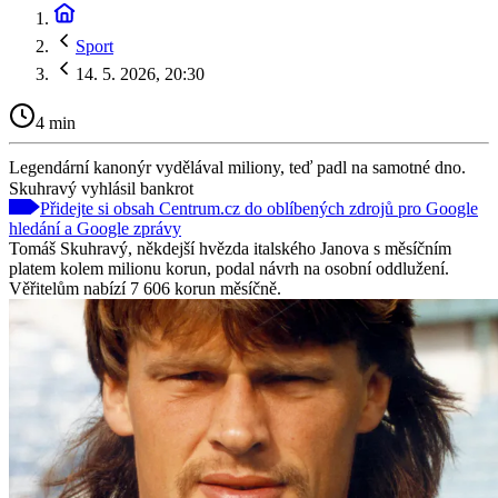
Sport
14. 5. 2026, 20:30
4 min
Legendární kanonýr vydělával miliony, teď padl na samotné dno.
Skuhravý vyhlásil bankrot
Přidejte si obsah Centrum.cz do oblíbených zdrojů pro Google
hledání a Google zprávy
Tomáš Skuhravý, někdejší hvězda italského Janova s měsíčním
platem kolem milionu korun, podal návrh na osobní oddlužení.
Věřitelům nabízí 7 606 korun měsíčně.