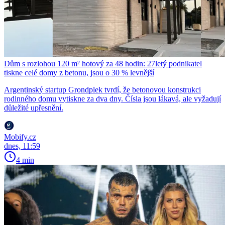
Dům s rozlohou 120 m² hotový za 48 hodin: 27letý podnikatel
tiskne celé domy z betonu, jsou o 30 % levnější
Argentinský startup Grondplek tvrdí, že betonovou konstrukci
rodinného domu vytiskne za dva dny. Čísla jsou lákavá, ale vyžadují
důležité upřesnění.
Mobify.cz
dnes, 11:59
4 min