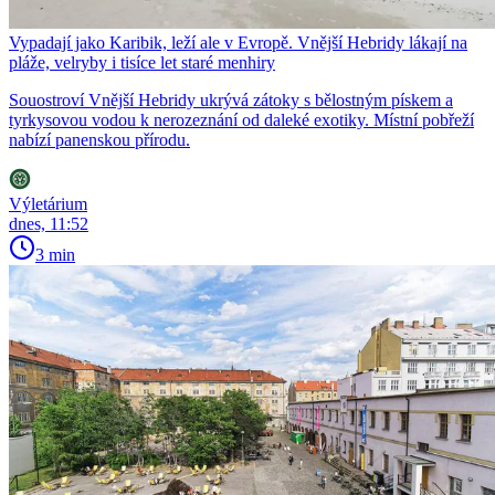
Vypadají jako Karibik, leží ale v Evropě. Vnější Hebridy lákají na
pláže, velryby i tisíce let staré menhiry
Souostroví Vnější Hebridy ukrývá zátoky s bělostným pískem a
tyrkysovou vodou k nerozeznání od daleké exotiky. Místní pobřeží
nabízí panenskou přírodu.
Výletárium
dnes, 11:52
3 min