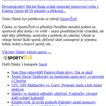
Devatenáctiletý Michal Rada ovládl juniorské mistrovství světa v
Eugene časem 48,59 sekundy a překonal...
Tento článek byl publikován ze zdrojů
SportyŽivě
Články ze SportyŽivě.cz přinášejí čtenářům aktuální pohled na
sportovní dění doma i ve světě – nejen prostřednictvím výsledků, ale
také díky příběhům, analýzám a pohledu do zákulisí. Obsah se
věnuje široké škále sportů, přičemž silně zastoupený je zejména
fotbal, hokej a bojové sporty, ale...
Všechny články tohoto autora →
Další články z kategorie
Sport
Nate Diaz odpověděl Paulovi třemi slovy: Tak se ukaž
Trenér Slavie Trpišovský po famózním startu neví, co provede
s Chorým
UFC 330: Makhachev vs. Garry. Program, karta a kde turnaj
sledovat
Silačky ve skalách odhodily oblečení. Vzpěračky chystají
další svůdný kalendář
Khabib tvrdí, že kvůli podpoře Palestiny ztratil sponzory.