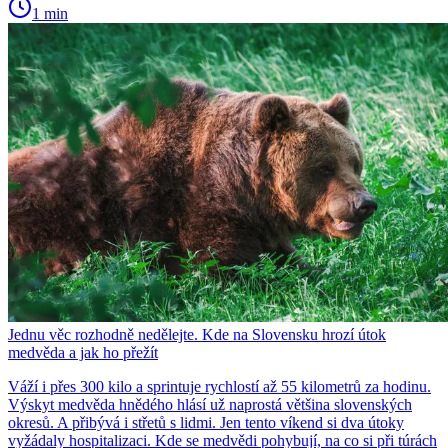
1 min
Jednu věc rozhodně nedělejte. Kde na Slovensku hrozí útok
medvěda a jak ho přežít
Váží i přes 300 kilo a sprintuje rychlostí až 55 kilometrů za hodinu.
Výskyt medvěda hnědého hlásí už naprostá většina slovenských
okresů. A přibývá i střetů s lidmi. Jen tento víkend si dva útoky
vyžádaly hospitalizaci. Kde se medvědi pohybují, na co si při túrách