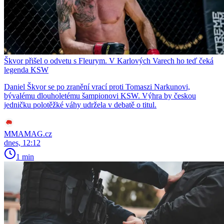
Škvor přišel o odvetu s Fleurym. V Karlových Varech ho teď čeká
legenda KSW
Daniel Škvor se po zranění vrací proti Tomaszi Narkunovi,
bývalému dlouholetému šampionovi KSW. Výhra by českou
jedničku polotěžké váhy udržela v debatě o titul.
MMAMAG.cz
dnes, 12:12
1 min