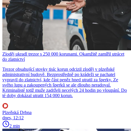
Zloděj ukradl trezor s 250 000 korunami. Okamžitě zamířil utrácet
do zlatnictví
Trezor obsahující stovky tisíc korun odcizil zloděj v plzeňské
administrativní budově. Bezprostředně po krádeži se pachatel
vypravil do zlatnictví, kde část peněz hned utratil za šperky. Ze
svého lupu a zakoupených šperků se ale dlouho neradoval.
Kriminalisté totiž muže zadrželi necelých 24 hodin po vloupání. Do
té doby dokázal utratit 154 000 korun.
Plzeňská Drbna
dnes, 12:12
2 min