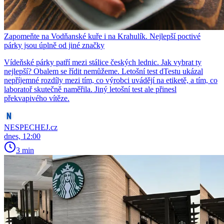
Zapomeňte na Vodňanské kuře i na Krahulík. Nejlepší poctivé
párky jsou úplně od jiné značky
Vídeňské párky patří mezi stálice českých lednic. Jak vybrat ty
nejlepší? Obalem se řídit nemůžeme. Letošní test dTestu ukázal
nepříjemné rozdíly mezi tím, co výrobci uvádějí na etiketě, a tím, co
laboratoř skutečně naměřila. Jiný letošní test ale přinesl
překvapivého vítěze.
NESPECHEJ.cz
dnes, 12:00
3 min