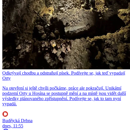
Odkrývají chodbu a odstraňují písek. Podívejte se, jak teď vypadají
Orty
Na otevření si ještě chvíli počkáme, práce ale pokračují. Unikátní
podzemí Orty u Hosína se postupně mění a na místě jsou vidět další
výsledky plánovaného zpřístupnění. Podívejte se, jak to tam nyní
vypadá.
Budějcká Drbna
dnes, 11:55