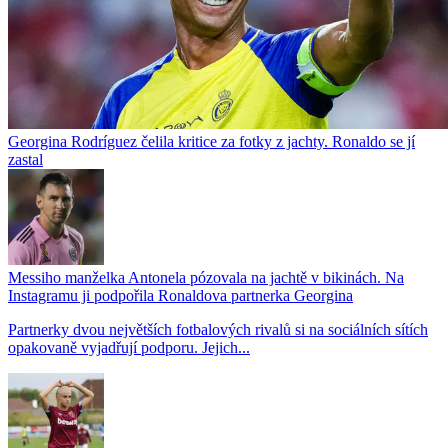
Georgina Rodríguez čelila kritice za fotky z jachty. Ronaldo se jí
zastal
Messiho manželka Antonela pózovala na jachtě v bikinách. Na
Instagramu ji podpořila Ronaldova partnerka Georgina
Partnerky dvou největších fotbalových rivalů si na sociálních sítích
opakovaně vyjadřují podporu. Jejich...