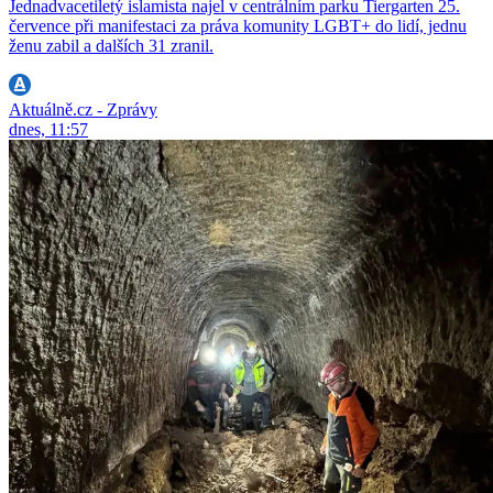
Jednadvacetiletý islamista najel v centrálním parku Tiergarten 25.
července při manifestaci za práva komunity LGBT+ do lidí, jednu
ženu zabil a dalších 31 zranil.
Aktuálně.cz - Zprávy
dnes, 11:57