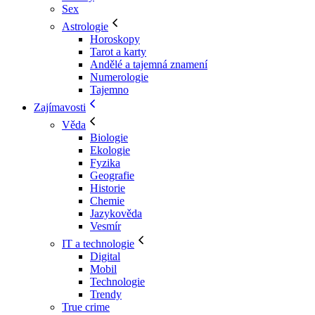
Sex
Astrologie
Horoskopy
Tarot a karty
Andělé a tajemná znamení
Numerologie
Tajemno
Zajímavosti
Věda
Biologie
Ekologie
Fyzika
Geografie
Historie
Chemie
Jazykověda
Vesmír
IT a technologie
Digital
Mobil
Technologie
Trendy
True crime