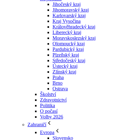
Jihočeský kraj
Jihomoravský kraj
Karlovarský kraj
Kraj Vysočina
Králověhradecký kraj
Liberecký kraj
Moravskoslezský kraj
Olomoucký kraj
Pardubický kraj
Plzeňský kraj
Středočeský kraj
Ústecký kraj
Zlínský kraj
Praha
Brno
Ostrava
Školství
Zdravotnictví
Politika
O počasí
Volby 2026
Zahraničí
Evropa
Slovensko