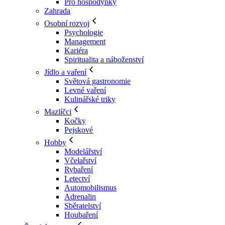
Pro hospodyňky
Zahrada
Osobní rozvoj
Psychologie
Management
Kariéra
Spiritualita a náboženství
Jídlo a vaření
Světová gastronomie
Levné vaření
Kulinářské triky
Mazlíčci
Kočky
Pejskové
Hobby
Modelářství
Včelařství
Rybaření
Letectví
Automobilismus
Adrenalin
Sběratelství
Houbaření