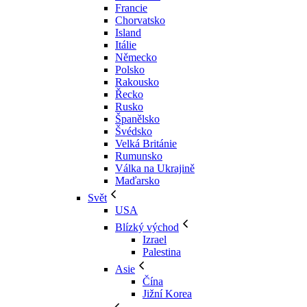
Francie
Chorvatsko
Island
Itálie
Německo
Polsko
Rakousko
Řecko
Rusko
Španělsko
Švédsko
Velká Británie
Rumunsko
Válka na Ukrajině
Maďarsko
Svět
USA
Blízký východ
Izrael
Palestina
Asie
Čína
Jižní Korea