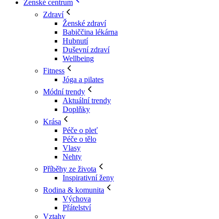
Ženské centrum
Zdraví
Ženské zdraví
Babiččina lékárna
Hubnutí
Duševní zdraví
Wellbeing
Fitness
Jóga a pilates
Módní trendy
Aktuální trendy
Doplňky
Krása
Péče o pleť
Péče o tělo
Vlasy
Nehty
Příběhy ze života
Inspirativní ženy
Rodina & komunita
Výchova
Přátelství
Vztahy