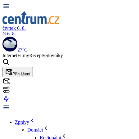
čtvrtek 6. 8.
čt 6. 8.
27°C
Internet
Firmy
Recepty
Slovníky
Přihlášení
Zprávy
Domácí
Regionální