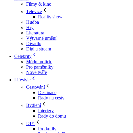
Filmy & kino
Televize
Reality show
Hudba
Hry
Literatura
Výtvarné umění
Divadlo
Digi a stream
Celebrity
Módní policie
Pro pamětníky
Nové tváře
Lifestyle
Cestování
Destinace
Rady na cesty
Bydlení
Interiery
Rady do domu
DIY
Pro kutily