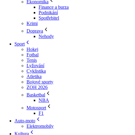
Ekonomika
Finance a burza
Podnikání
Spotřebitel
Krimi
Doprava
Nehody
Sport
Hokej
Fotbal
Tenis
Lyžování
Cyklistika
Atletika
Bojové sporty
ZOH 2026
Basketbal
NBA
Motosport
F1
Auto-moto
Elektromobily
Kultura