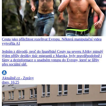
Ceuta jako příležitost rozeštvat Evropu. Některá manipulační videa
vytvořila AI
Jedním z důvodů, proč do španělské Ceuty na severu Afriky minulý
týden přišly desítky tisíc migrantů z Maroka, byly pravděpodobně i
fámy a dezinformace o snadném vstupu do Evropy, které se šířily
přes sociální sítě.
Aktuálně.cz - Zprávy
dnes, 16:25