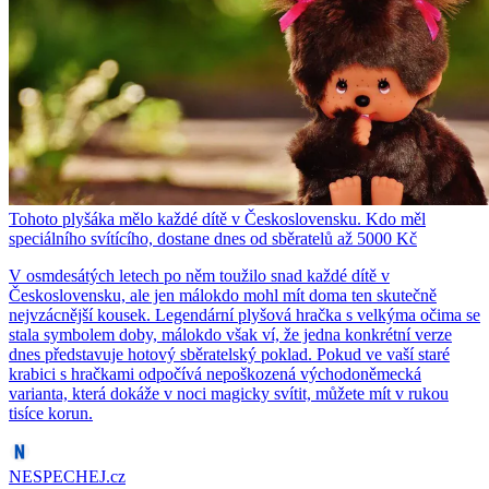
Tohoto plyšáka mělo každé dítě v Československu. Kdo měl
speciálního svítícího, dostane dnes od sběratelů až 5000 Kč
V osmdesátých letech po něm toužilo snad každé dítě v
Československu, ale jen málokdo mohl mít doma ten skutečně
nejvzácnější kousek. Legendární plyšová hračka s velkýma očima se
stala symbolem doby, málokdo však ví, že jedna konkrétní verze
dnes představuje hotový sběratelský poklad. Pokud ve vaší staré
krabici s hračkami odpočívá nepoškozená východoněmecká
varianta, která dokáže v noci magicky svítit, můžete mít v rukou
tisíce korun.
NESPECHEJ.cz