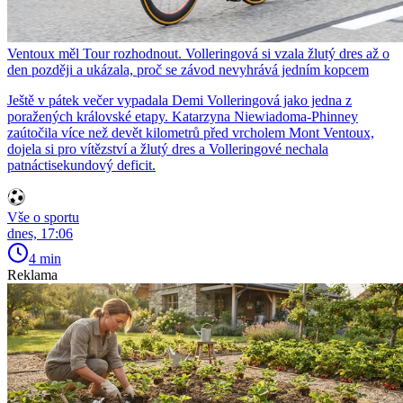
Ventoux měl Tour rozhodnout. Volleringová si vzala žlutý dres až o
den později a ukázala, proč se závod nevyhrává jedním kopcem
Ještě v pátek večer vypadala Demi Volleringová jako jedna z
poražených královské etapy. Katarzyna Niewiadoma-Phinney
zaútočila více než devět kilometrů před vrcholem Mont Ventoux,
dojela si pro vítězství a žlutý dres a Volleringové nechala
patnáctisekundový deficit.
Vše o sportu
dnes, 17:06
4 min
Reklama