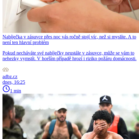
Nabíječka v zásuvce přes noc vás ročně stojí víc, než si myslíte. A to
není ten hlavní problém
Pokud necháváte své nabíječky neustále v zásuvce, může se vám to
nehezky vymstít. V horším případě hrozí i riziko požáru domácnosti.
adbz.cz
dnes, 16:25
1 min