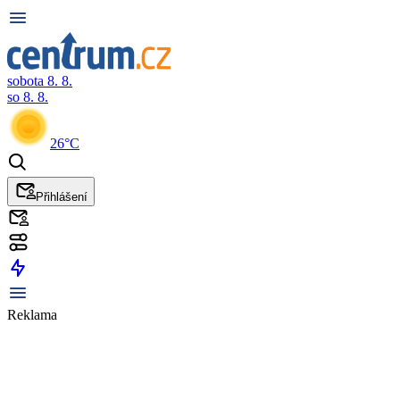
sobota 8. 8.
so 8. 8.
26°C
Přihlášení
Reklama