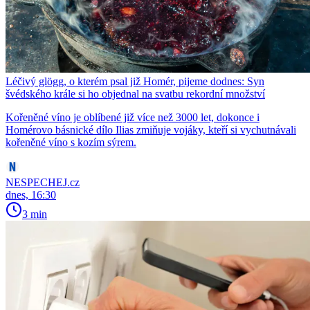
Léčivý glögg, o kterém psal již Homér, pijeme dodnes: Syn
švédského krále si ho objednal na svatbu rekordní množství
Kořeněné víno je oblíbené již více než 3000 let, dokonce i
Homérovo básnické dílo Ilias zmiňuje vojáky, kteří si vychutnávali
kořeněné víno s kozím sýrem.
NESPECHEJ.cz
dnes, 16:30
3 min