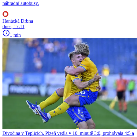
náhradní autobusy.
Hanácká Drbna
dnes, 17:11
1 min
Divočina v Teplicích. Plzeň vedla v 10. minutě 3:0, prohrávala 4:5 a