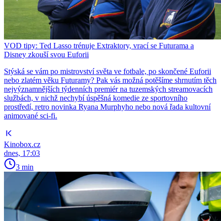
VOD tipy: Ted Lasso trénuje Extraktory, vrací se Futurama a
Disney zkouší svou Euforii
Stýská se vám po mistrovství světa ve fotbale, po skončené Euforii
nebo zlatém věku Futuramy? Pak vás možná potěšíme shrnutím těch
nejvýznamnějších týdenních premiér na tuzemských streamovacích
službách, v nichž nechybí úspěšná komedie ze sportovního
prostředí, retro novinka Ryana Murphyho nebo nová řada kultovní
animované sci-fi.
Kinobox.cz
dnes, 17:03
3 min