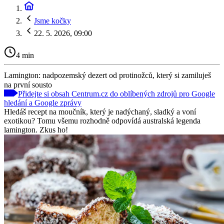
Jsme kočky
22. 5. 2026, 09:00
4 min
Lamington: nadpozemský dezert od protinožců, který si zamiluješ
na první sousto
Přidejte si obsah Centrum.cz do oblíbených zdrojů pro Google
hledání a Google zprávy
Hledáš recept na moučník, který je nadýchaný, sladký a voní
exotikou? Tomu všemu rozhodně odpovídá australská legenda
lamington. Zkus ho!