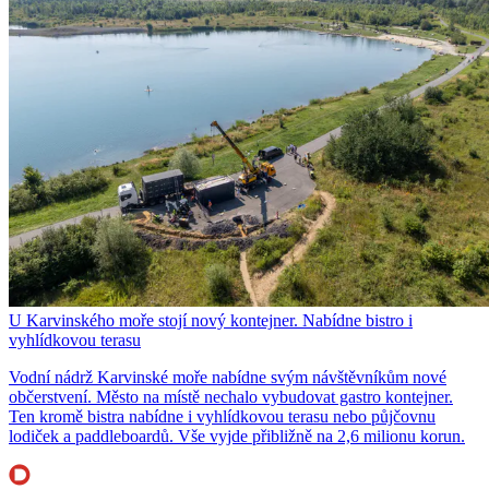
U Karvinského moře stojí nový kontejner. Nabídne bistro i
vyhlídkovou terasu
Vodní nádrž Karvinské moře nabídne svým návštěvníkům nové
občerstvení. Město na místě nechalo vybudovat gastro kontejner.
Ten kromě bistra nabídne i vyhlídkovou terasu nebo půjčovnu
lodiček a paddleboardů. Vše vyjde přibližně na 2,6 milionu korun.