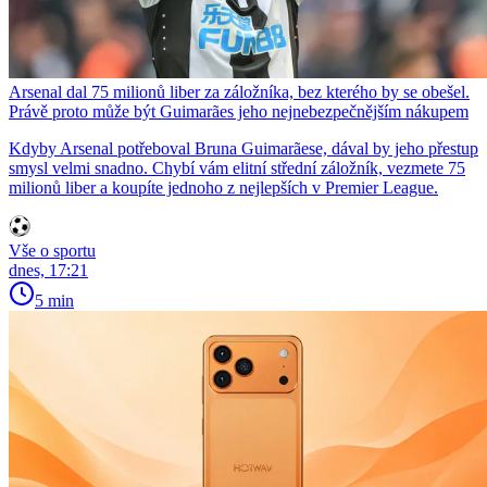
Arsenal dal 75 milionů liber za záložníka, bez kterého by se obešel.
Právě proto může být Guimarães jeho nejnebezpečnějším nákupem
Kdyby Arsenal potřeboval Bruna Guimarãese, dával by jeho přestup
smysl velmi snadno. Chybí vám elitní střední záložník, vezmete 75
milionů liber a koupíte jednoho z nejlepších v Premier League.
Vše o sportu
dnes, 17:21
5 min