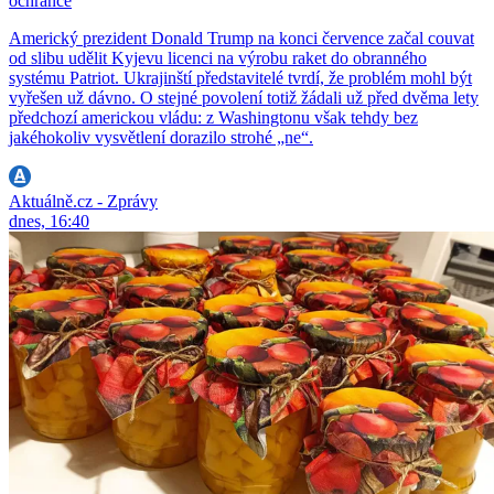
ochránce
Americký prezident Donald Trump na konci července začal couvat
od slibu udělit Kyjevu licenci na výrobu raket do obranného
systému Patriot. Ukrajinští představitelé tvrdí, že problém mohl být
vyřešen už dávno. O stejné povolení totiž žádali už před dvěma lety
předchozí americkou vládu: z Washingtonu však tehdy bez
jakéhokoliv vysvětlení dorazilo strohé „ne“.
Aktuálně.cz - Zprávy
dnes, 16:40