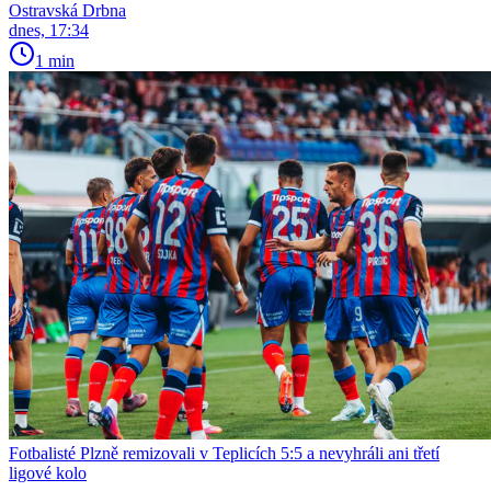
Ostravská Drbna
dnes, 17:34
1 min
Fotbalisté Plzně remizovali v Teplicích 5:5 a nevyhráli ani třetí
ligové kolo