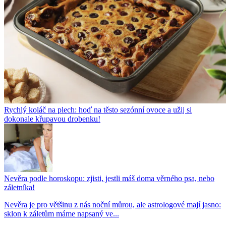
Rychlý koláč na plech: hoď na těsto sezónní ovoce a užij si
dokonale křupavou drobenku!
Nevěra podle horoskopu: zjisti, jestli máš doma věrného psa, nebo
záletníka!
Nevěra je pro většinu z nás noční můrou, ale astrologové mají jasno:
sklon k záletům máme napsaný ve...