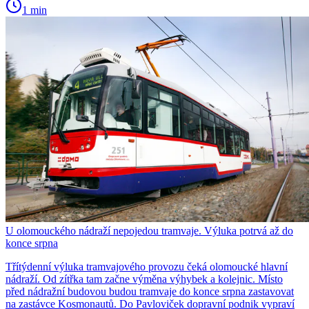
1 min
U olomouckého nádraží nepojedou tramvaje. Výluka potrvá až do
konce srpna
Třítýdenní výluka tramvajového provozu čeká olomoucké hlavní
nádraží. Od zítřka tam začne výměna výhybek a kolejnic. Místo
před nádražní budovou budou tramvaje do konce srpna zastavovat
na zastávce Kosmonautů. Do Pavloviček dopravní podnik vypraví