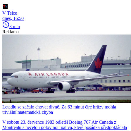
V Telce
dnes, 16:50
3 min
Reklama
Letadlu se začalo chovat divně. Za 63 minut čiré hrůzy mohla
triviální matematická chyba
V sobotu 23. července 1983 odletěl Boeing 767 Air Canada z
Montrealu s necelou polovinou paliva, které posádka předpokládala