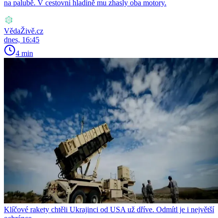
na palubě. V cestovní hladině mu zhasly oba motory.
VědaŽivě.cz
dnes, 16:45
4 min
Klíčové rakety chtěli Ukrajinci od USA už dříve. Odmítl je i největší