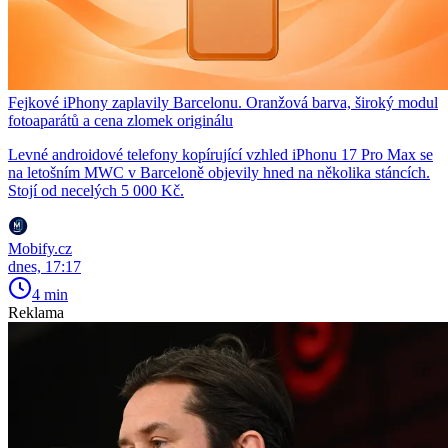
Fejkové iPhony zaplavily Barcelonu. Oranžová barva, široký modul
fotoaparátů a cena zlomek originálu
Levné androidové telefony kopírující vzhled iPhonu 17 Pro Max se
na letošním MWC v Barceloně objevily hned na několika stáncích.
Stojí od necelých 5 000 Kč.
Mobify.cz
dnes, 17:17
4 min
Reklama