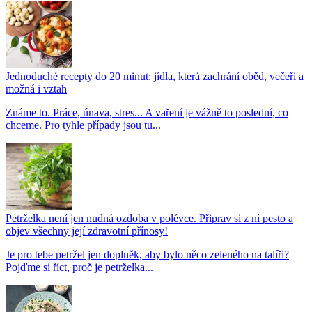
Jednoduché recepty do 20 minut: jídla, která zachrání oběd, večeři a
možná i vztah
Známe to. Práce, únava, stres... A vaření je vážně to poslední, co
chceme. Pro tyhle případy jsou tu...
Petrželka není jen nudná ozdoba v polévce. Připrav si z ní pesto a
objev všechny její zdravotní přínosy!
Je pro tebe petržel jen doplněk, aby bylo něco zeleného na talíři?
Pojďme si říct, proč je petrželka...