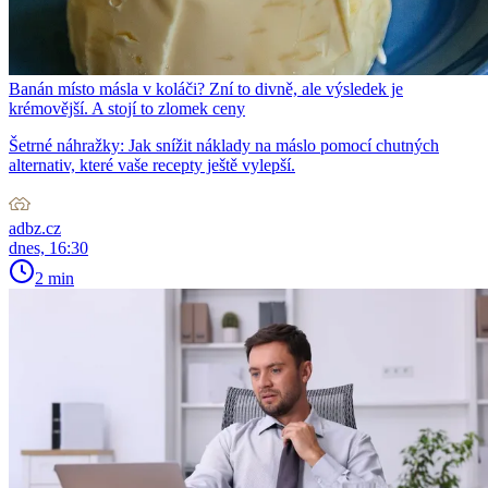
Banán místo másla v koláči? Zní to divně, ale výsledek je
krémovější. A stojí to zlomek ceny
Šetrné náhražky: Jak snížit náklady na máslo pomocí chutných
alternativ, které vaše recepty ještě vylepší.
adbz.cz
dnes, 16:30
2 min