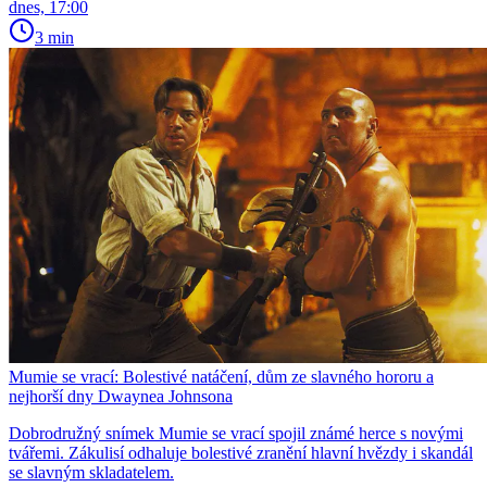
dnes, 17:00
3 min
Mumie se vrací: Bolestivé natáčení, dům ze slavného hororu a
nejhorší dny Dwaynea Johnsona
Dobrodružný snímek Mumie se vrací spojil známé herce s novými
tvářemi. Zákulisí odhaluje bolestivé zranění hlavní hvězdy i skandál
se slavným skladatelem.