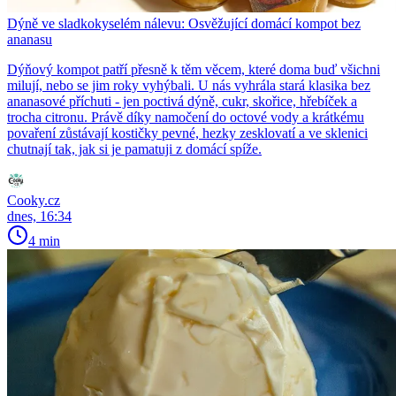
Dýně ve sladkokyselém nálevu: Osvěžující domácí kompot bez
ananasu
Dýňový kompot patří přesně k těm věcem, které doma buď všichni
milují, nebo se jim roky vyhýbali. U nás vyhrála stará klasika bez
ananasové příchuti - jen poctivá dýně, cukr, skořice, hřebíček a
trocha citronu. Právě díky namočení do octové vody a krátkému
povaření zůstávají kostičky pevné, hezky zesklovatí a ve sklenici
chutnají tak, jak si je pamatuji z domácí spíže.
Cooky.cz
dnes, 16:34
4 min