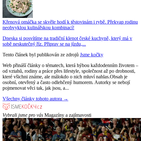
Křenová omáčka se skvěle hodí k těstovinám i rybě. Překvap rodinu
neobvyklou kulinářskou kombinací!
Dneska si posvítíme na tradiční klenot české kuchyně, který má v
sobě neskutečný říz. Připrav se na jízdu,...
Tento článek byl publikován ze zdrojů
Jsme kočky
Web přináší články o tématech, která hýbou každodenním životem –
od vztahů, rodiny a práce přes lifestyle, společnost až po drobnosti,
které všichni známe, ale málokdo o nich mluví nahlas.Obsah je
osobní, otevřený a často odlehčený humorem. Autorky se nebojí
pojmenovat věci tak, jak jsou, a...
Všechny články tohoto autora →
Vybrali jsme pro vás
Magazíny a zajímavosti