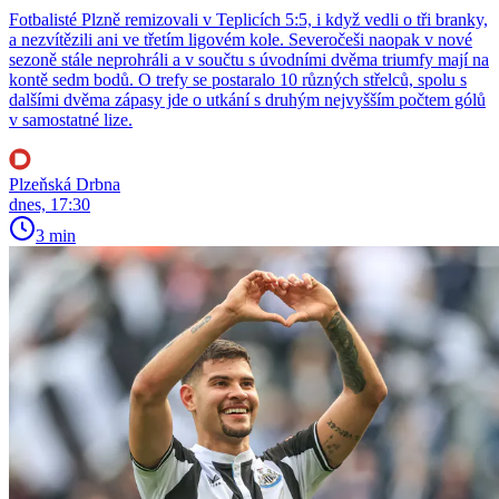
Fotbalisté Plzně remizovali v Teplicích 5:5, i když vedli o tři branky,
a nezvítězili ani ve třetím ligovém kole. Severočeši naopak v nové
sezoně stále neprohráli a v součtu s úvodními dvěma triumfy mají na
kontě sedm bodů. O trefy se postaralo 10 různých střelců, spolu s
dalšími dvěma zápasy jde o utkání s druhým nejvyšším počtem gólů
v samostatné lize.
Plzeňská Drbna
dnes, 17:30
3 min