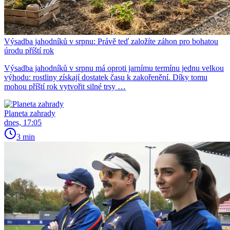
Výsadba jahodníků v srpnu: Právě teď založíte záhon pro bohatou
úrodu příští rok
Výsadba jahodníků v srpnu má oproti jarnímu termínu jednu velkou
výhodu: rostliny získají dostatek času k zakořenění. Díky tomu
mohou příští rok vytvořit silné trsy …
Planeta zahrady
dnes, 17:05
3 min