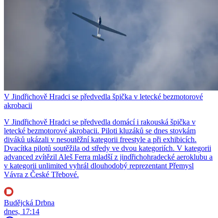
V Jindřichově Hradci se předvedla špička v letecké bezmotorové
akrobacii
V Jindřichově Hradci se předvedla domácí i rakouská špička v
letecké bezmotorové akrobacii. Piloti kluzáků se dnes stovkám
diváků ukázali v nesoutěžní kategorii freestyle a při exhibicích.
Dvacítka pilotů soutěžila od středy ve dvou kategoriích. V kategorii
advanced zvítězil Aleš Ferra mladší z jindřichohradecké aeroklubu a
v kategorii unlimited vyhrál dlouhodobý reprezentant Přemysl
Vávra z České Třebové.
Budějcká Drbna
dnes, 17:14