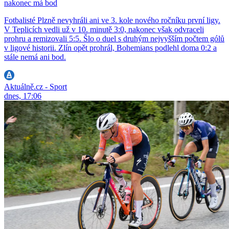
nakonec má bod
Fotbalisté Plzně nevyhráli ani ve 3. kole nového ročníku první ligy.
V Teplicích vedli už v 10. minutě 3:0, nakonec však odvraceli
prohru a remizovali 5:5. Šlo o duel s druhým nejvyšším počtem gólů
v ligové historii. Zlín opět prohrál, Bohemians podlehl doma 0:2 a
stále nemá ani bod.
Aktuálně.cz - Sport
dnes, 17:06