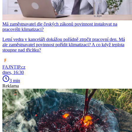
Má zaměstnavatel dle českých zákonů povinnost instalovat na
pracovišti klimatizaci?
Letní vedra v kanceláři dokážou pořádně ztrpčit pracovní den. Má
ale zaměstnavatel povinnost pořídit klimatizaci? A co když teplota
stoupne nad třicítku?
FAJNTIP.cz
dnes, 16:30
3 min
Reklama