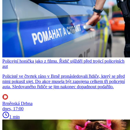
Policejní honička jako z filmu. Řidič ujížděl před trojicí policejních
aut
Policisté ve čtvrtek ráno v Brně pronásledovali řidiče, který se před
nimi pokusil ujet. Do akce musela být zapojena celkem tři policejní
auta. Sledovaného řidiče se jim nakonec dopadnout podařilo.
Brněnská Drbna
dnes, 17:00
1 min