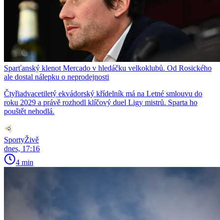
Sparťanský klenot Mercado v hledáčku velkoklubů. Od Rosického
ale dostal nálepku o neprodejnosti
Čtyřiadvacetiletý ekvádorský křídelník má na Letné smlouvu do
roku 2029 a právě rozhodl klíčový duel Ligy mistrů. Sparta ho
pouštět nehodlá.
SportyŽivě
dnes, 17:16
4 min