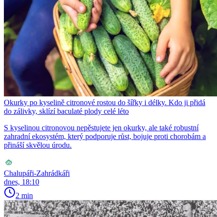
Okurky po kyselině citronové rostou do šířky i délky. Kdo ji přidá
do zálivky, sklízí baculaté plody celé léto
S kyselinou citronovou nepěstujete jen okurky, ale také robustní
zahradní ekosystém, který podporuje růst, bojuje proti chorobám a
přináší skvělou úrodu.
Chalupáři-Zahrádkáři
dnes, 18:10
2 min