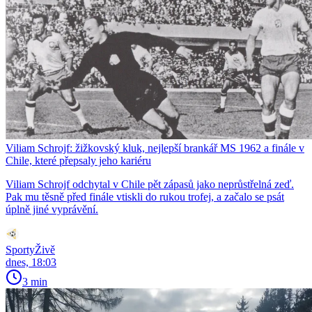
Viliam Schrojf: žižkovský kluk, nejlepší brankář MS 1962 a finále v
Chile, které přepsaly jeho kariéru
Viliam Schrojf odchytal v Chile pět zápasů jako neprůstřelná zeď.
Pak mu těsně před finále vtiskli do rukou trofej, a začalo se psát
úplně jiné vyprávění.
SportyŽivě
dnes, 18:03
3 min