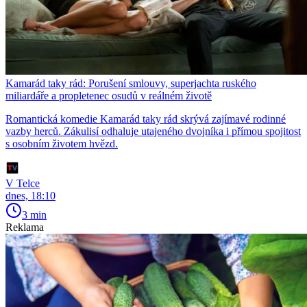
Kamarád taky rád: Porušení smlouvy, superjachta ruského
miliardáře a propletenec osudů v reálném životě
Romantická komedie Kamarád taky rád skrývá zajímavé rodinné
vazby herců. Zákulisí odhaluje utajeného dvojníka i přímou spojitost
s osobním životem hvězd.
V Telce
dnes, 18:10
3 min
Reklama