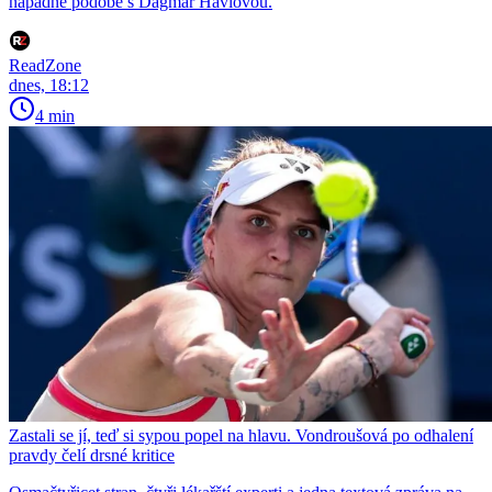
nápadné podobě s Dagmar Havlovou.
ReadZone
dnes, 18:12
4 min
Zastali se jí, teď si sypou popel na hlavu. Vondroušová po odhalení
pravdy čelí drsné kritice