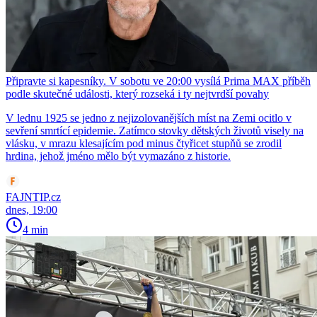
Připravte si kapesníky. V sobotu ve 20:00 vysílá Prima MAX příběh
podle skutečné události, který rozseká i ty nejtvrdší povahy
V lednu 1925 se jedno z nejizolovanějších míst na Zemi ocitlo v
sevření smrtící epidemie. Zatímco stovky dětských životů visely na
vlásku, v mrazu klesajícím pod minus čtyřicet stupňů se zrodil
hrdina, jehož jméno mělo být vymazáno z historie.
FAJNTIP.cz
dnes, 19:00
4 min