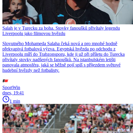
Salah je v Turecku za boha. Stovky fanoušků přivítaly legendu
Liverpoolu jako filmovou hvězdu
Slovutného Mohameda Salaha čeká nová a pro mnohé hodně
překvapivá fotbalová výzva. Egyptská hvězda po odchodu z
Liverpoolu míří do Trabzonsporu, kde ji už při příletu do Turecka
přivítaly stovky nadšených fanoušků. Na istanbulském letišti
panovala atmosféra, jaká se běžně pojí spíš s příjezdem světové
hudební hvězdy než fotbalisty.
SportWin
dnes, 19:41
1 min