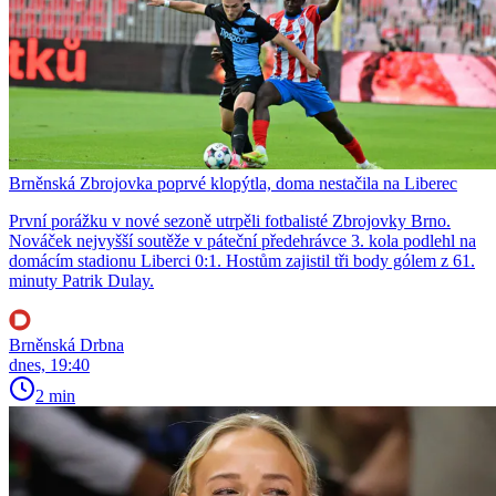
Brněnská Zbrojovka poprvé klopýtla, doma nestačila na Liberec
První porážku v nové sezoně utrpěli fotbalisté Zbrojovky Brno.
Nováček nejvyšší soutěže v páteční předehrávce 3. kola podlehl na
domácím stadionu Liberci 0:1. Hostům zajistil tři body gólem z 61.
minuty Patrik Dulay.
Brněnská Drbna
dnes, 19:40
2 min