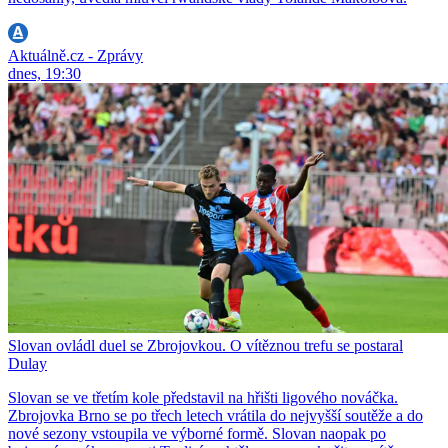
Aktuálně.cz - Zprávy
dnes, 19:30
Slovan ovládl duel se Zbrojovkou. O vítěznou trefu se postaral
Dulay
Slovan se ve třetím kole představil na hřišti ligového nováčka.
Zbrojovka Brno se po třech letech vrátila do nejvyšší soutěže a do
nové sezony vstoupila ve výborné formě. Slovan naopak po