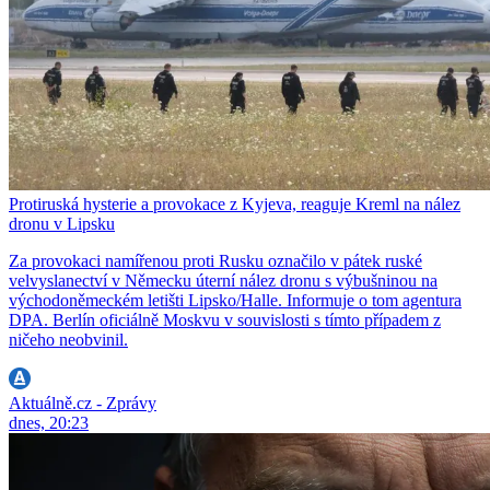
Protiruská hysterie a provokace z Kyjeva, reaguje Kreml na nález
dronu v Lipsku
Za provokaci namířenou proti Rusku označilo v pátek ruské
velvyslanectví v Německu úterní nález dronu s výbušninou na
východoněmeckém letišti Lipsko/Halle. Informuje o tom agentura
DPA. Berlín oficiálně Moskvu v souvislosti s tímto případem z
ničeho neobvinil.
Aktuálně.cz - Zprávy
dnes, 20:23