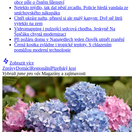
obce píše o čistém šílenství
Neteklo mýdlo, tak dal pěstí zrcadlu. Policie hledá vandala ze
smíchovského nákupáku
Chtěl ukrást naftu, přinesl si ale malý kanystr. Dvě stě litrů
vyteklo na zem
Videomapping i pulzující srdcová chodba. Jeskyně Na
Špičáku chystá modernizaci
Při požáru domu v Napajedlech jeden člověk utrpěl zranění
Černá kostka zvládne i tropické teploty. S chlazením
pomůžou moderní technologie
Zobrazit více
Zprávy
Domácí
Regionální
Plzeňský kraj
Vybrali jsme pro vás
Magazíny a zajímavosti