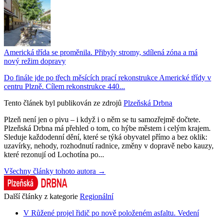
Americká třída se proměnila. Přibyly stromy, sdílená zóna a má
nový režim dopravy
Do finále jde po třech měsících prací rekonstrukce Americké třídy v
centru Plzně. Cílem rekonstrukce 440...
Tento článek byl publikován ze zdrojů
Plzeňská Drbna
Plzeň není jen o pivu – i když i o něm se tu samozřejmě dočtete.
Plzeňská Drbna má přehled o tom, co hýbe městem i celým krajem.
Sleduje každodenní dění, které se týká obyvatel přímo a bez oklik:
uzavírky, nehody, rozhodnutí radnice, změny v dopravě nebo kauzy,
které rezonují od Lochotína po...
Všechny články tohoto autora →
Další články z kategorie
Regionální
V Růžené projel řidič po nově položeném asfaltu. Vedení