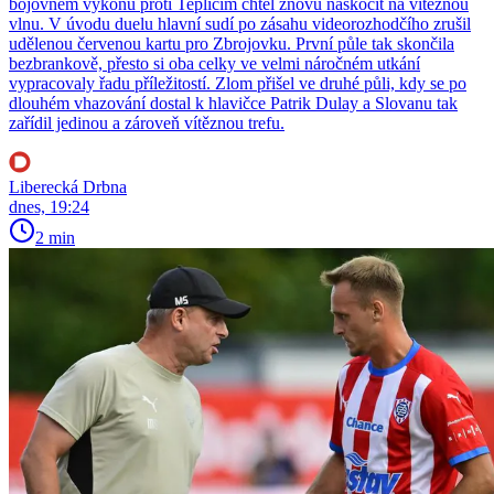
bojovném výkonu proti Teplicím chtěl znovu naskočit na vítěznou
vlnu. V úvodu duelu hlavní sudí po zásahu videorozhodčího zrušil
udělenou červenou kartu pro Zbrojovku. První půle tak skončila
bezbrankově, přesto si oba celky ve velmi náročném utkání
vypracovaly řadu příležitostí. Zlom přišel ve druhé půli, kdy se po
dlouhém vhazování dostal k hlavičce Patrik Dulay a Slovanu tak
zařídil jedinou a zároveň vítěznou trefu.
Liberecká Drbna
dnes, 19:24
2 min