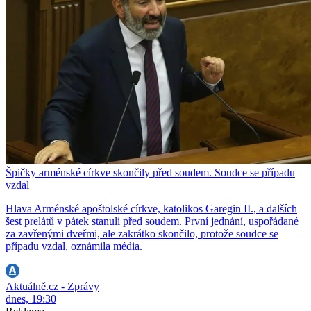
Špičky arménské církve skončily před soudem. Soudce se případu
vzdal
Hlava Arménské apoštolské církve, katolikos Garegin II., a dalších
šest prelátů v pátek stanuli před soudem. První jednání, uspořádané
za zavřenými dveřmi, ale zakrátko skončilo, protože soudce se
případu vzdal, oznámila média.
Aktuálně.cz - Zprávy
dnes, 19:30