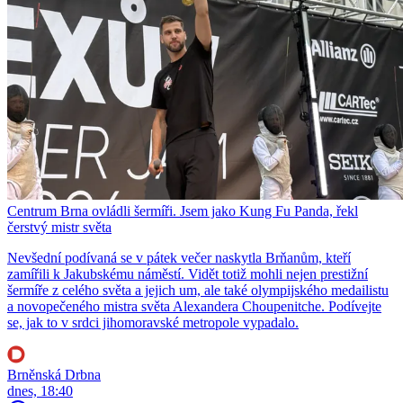
Centrum Brna ovládli šermíři. Jsem jako Kung Fu Panda, řekl
čerstvý mistr světa
Nevšední podívaná se v pátek večer naskytla Brňanům, kteří
zamířili k Jakubskému náměstí. Vidět totiž mohli nejen prestižní
šermíře z celého světa a jejich um, ale také olympijského medailistu
a novopečeného mistra světa Alexandera Choupenitche. Podívejte
se, jak to v srdci jihomoravské metropole vypadalo.
Brněnská Drbna
dnes, 18:40