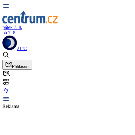
pátek 7. 8.
pá 7. 8.
21°C
Přihlášení
Reklama