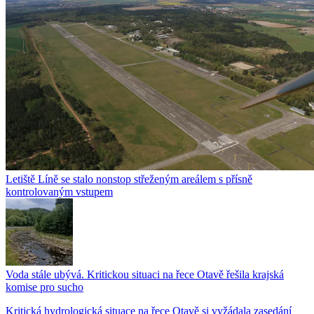
Letiště Líně se stalo nonstop střeženým areálem s přísně
kontrolovaným vstupem
Voda stále ubývá. Kritickou situaci na řece Otavě řešila krajská
komise pro sucho
Kritická hydrologická situace na řece Otavě si vyžádala zasedání