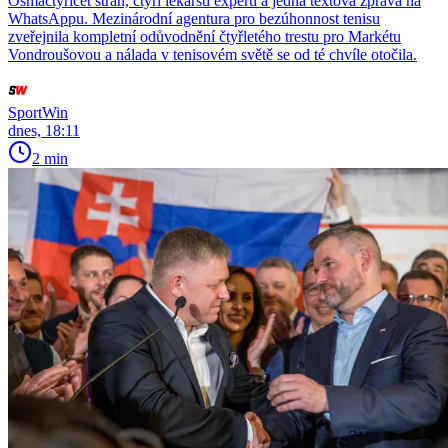
Osmačtyřicet stran, čtyři lékařští experti a jedna textová zpráva na
WhatsAppu. Mezinárodní agentura pro bezúhonnost tenisu
zveřejnila kompletní odůvodnění čtyřletého trestu pro Markétu
Vondroušovou a nálada v tenisovém světě se od té chvíle otočila.
SportWin
dnes, 18:11
2 min