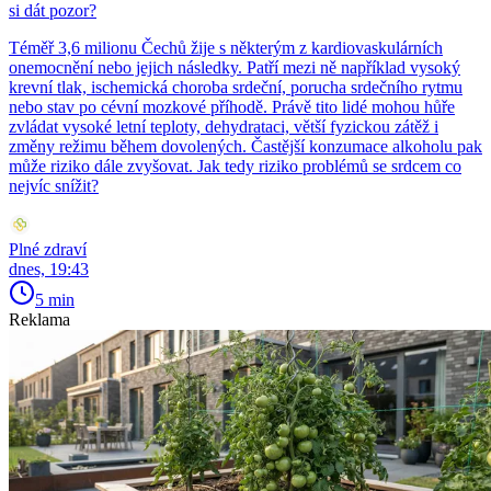
si dát pozor?
Téměř 3,6 milionu Čechů žije s některým z kardiovaskulárních
onemocnění nebo jejich následky. Patří mezi ně například vysoký
krevní tlak, ischemická choroba srdeční, porucha srdečního rytmu
nebo stav po cévní mozkové příhodě. Právě tito lidé mohou hůře
zvládat vysoké letní teploty, dehydrataci, větší fyzickou zátěž i
změny režimu během dovolených. Častější konzumace alkoholu pak
může riziko dále zvyšovat. Jak tedy riziko problémů se srdcem co
nejvíc snížit?
Plné zdraví
dnes, 19:43
5 min
Reklama