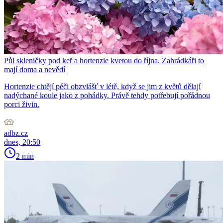
Půl skleničky pod keř a hortenzie kvetou do října. Zahrádkáři to
mají doma a nevědí
Hortenzie chtějí péči obzvlášť v létě, když se jim z květů dělají
nadýchané koule jako z pohádky. Právě tehdy potřebují pořádnou
porci živin.
adbz.cz
dnes, 20:50
2 min