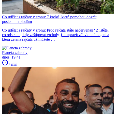
Co udělat s rajčaty v srpnu: 7 kroků, které pomohou dozrát
posledním plodům
Co udělat s rajčaty v srpnu: Proč rajčata stále nečervenají? Zjistěte,
co odstranit, kdy zaštipovat vrcholy, jak upravit zálivku a hnojení a
která zelená rajčata už můžete …
Planeta zahrady
dnes, 19:41
7 min