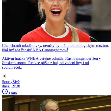
Chci chránit mladé dívky, neměly by hrát proti biologickým mužům,
říká hvězda ženské NBA Cunninghamová
Aktivní hráčka WNBA veřejně odmítla účast transgender žen v
ženském sportu. Reakce přišla z hal, od vedení ligy i od
spoluhráček.
SportyŽivě
dnes, 19:38
3 min