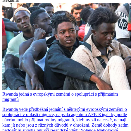
Reklama
Rwanda jedná s evropskými zeměmi o spolupráci s přijímáním
migrantů
Rwanda vede předběžná jednání s některými evropskými zeměmi o
spolupráci v oblasti migrace, napsala agentura AFP. Kigali by podle
návrhu mohlo přijímat rodiny migrantů, kteří uvízli na cestě, nemají
kam jít nebo jsou z různých důvodů v ohrožení. Země dohody zatím
nedosáhly, uvedla mluvčí rwandské vlády Yolande Makoloová.