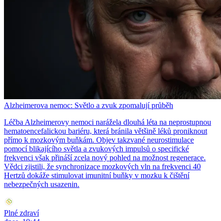
Alzheimerova nemoc: Světlo a zvuk zpomalují průběh
Léčba Alzheimerovy nemoci narážela dlouhá léta na neprostupnou
hematoencefalickou bariéru, která bránila většině léků proniknout
přímo k mozkovým buňkám. Objev takzvané neurostimulace
pomocí blikajícího světla a zvukových impulsů o specifické
frekvenci však přináší zcela nový pohled na možnost regenerace.
Vědci zjistili, že synchronizace mozkových vln na frekvenci 40
Hertzů dokáže stimulovat imunitní buňky v mozku k čištění
nebezpečných usazenin.
Plné zdraví