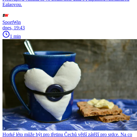
Ealaovou.
SportWin
dnes, 19:43
1 min
Horké léto může být pro třetinu Čechů větší zátěží pro srdce. Na co