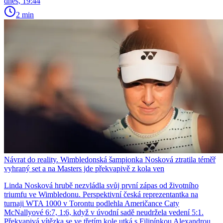
dnes, 19:44
2 min
Návrat do reality. Wimbledonská šampionka Nosková ztratila téměř
vyhraný set a na Masters jde překvapivě z kola ven
Linda Nosková hrubě nezvládla svůj první zápas od životního
triumfu ve Wimbledonu. Perspektivní česká reprezentantka na
turnaji WTA 1000 v Torontu podlehla Američance Caty
McNallyové 6:7, 1:6, když v úvodní sadě neudržela vedení 5:1.
Překvapivá vítězka se ve třetím kole utká s Filipínkou Alexandrou