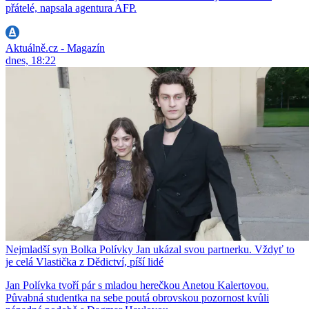
přátelé, napsala agentura AFP.
Aktuálně.cz - Magazín
dnes, 18:22
Nejmladší syn Bolka Polívky Jan ukázal svou partnerku. Vždyť to
je celá Vlastička z Dědictví, píší lidé
Jan Polívka tvoří pár s mladou herečkou Anetou Kalertovou.
Půvabná studentka na sebe poutá obrovskou pozornost kvůli