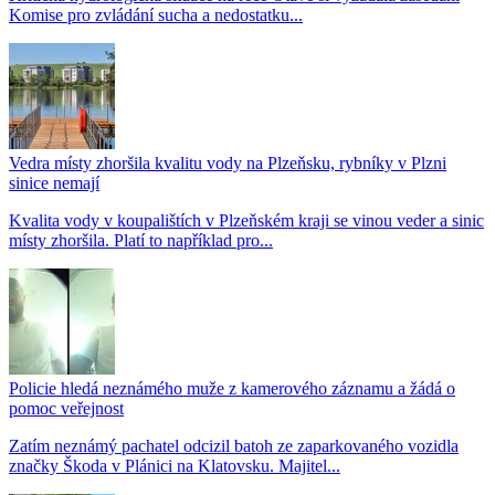
Komise pro zvládání sucha a nedostatku...
Vedra místy zhoršila kvalitu vody na Plzeňsku, rybníky v Plzni
sinice nemají
Kvalita vody v koupalištích v Plzeňském kraji se vinou veder a sinic
místy zhoršila. Platí to například pro...
Policie hledá neznámého muže z kamerového záznamu a žádá o
pomoc veřejnost
Zatím neznámý pachatel odcizil batoh ze zaparkovaného vozidla
značky Škoda v Plánici na Klatovsku. Majitel...