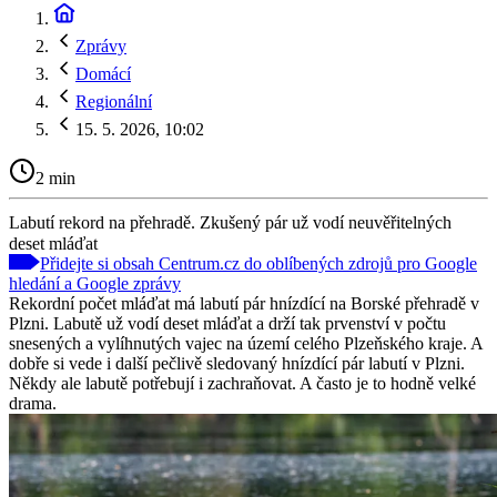
Zprávy
Domácí
Regionální
15. 5. 2026, 10:02
2 min
Labutí rekord na přehradě. Zkušený pár už vodí neuvěřitelných
deset mláďat
Přidejte si obsah Centrum.cz do oblíbených zdrojů pro Google
hledání a Google zprávy
Rekordní počet mláďat má labutí pár hnízdící na Borské přehradě v
Plzni. Labutě už vodí deset mláďat a drží tak prvenství v počtu
snesených a vylíhnutých vajec na území celého Plzeňského kraje. A
dobře si vede i další pečlivě sledovaný hnízdící pár labutí v Plzni.
Někdy ale labutě potřebují i zachraňovat. A často je to hodně velké
drama.