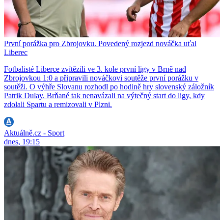
První porážka pro Zbrojovku. Povedený rozjezd nováčka uťal
Liberec
Fotbalisté Liberce zvítězili ve 3. kole první ligy v Brně nad
Zbrojovkou 1:0 a připravili nováčkovi soutěže první porážku v
soutěži. O výhře Slovanu rozhodl po hodině hry slovenský záložník
Patrik Dulay. Brňané tak nenavázali na výtečný start do ligy, kdy
zdolali Spartu a remizovali v Plzni.
Aktuálně.cz - Sport
dnes, 19:15