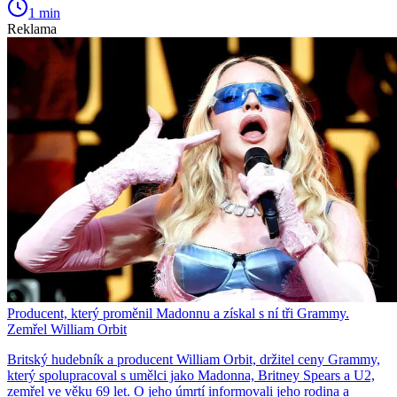
1 min
Reklama
Producent, který proměnil Madonnu a získal s ní tři Grammy.
Zemřel William Orbit
Britský hudebník a producent William Orbit, držitel ceny Grammy,
který spolupracoval s umělci jako Madonna, Britney Spears a U2,
zemřel ve věku 69 let. O jeho úmrtí informovali jeho rodina a