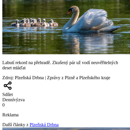
Labutí rekord na přehradě. Zkušený pár už vodí neuvěřitelných
deset mláďat
Zdroj
:
Plzeňská Drbna | Zprávy z Plzně a Plzeňského kraje
Sdílet
Denní
výzva
0
Reklama
Další články z
Plzeňská Drbna