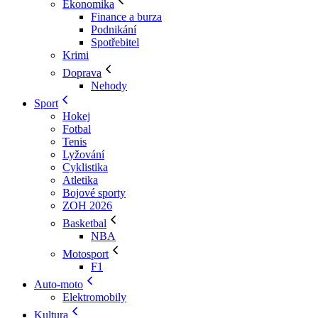
Ekonomika
Finance a burza
Podnikání
Spotřebitel
Krimi
Doprava
Nehody
Sport
Hokej
Fotbal
Tenis
Lyžování
Cyklistika
Atletika
Bojové sporty
ZOH 2026
Basketbal
NBA
Motosport
F1
Auto-moto
Elektromobily
Kultura