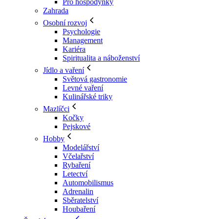
Pro hospodyňky
Zahrada
Osobní rozvoj
Psychologie
Management
Kariéra
Spiritualita a náboženství
Jídlo a vaření
Světová gastronomie
Levné vaření
Kulinářské triky
Mazlíčci
Kočky
Pejskové
Hobby
Modelářství
Včelařství
Rybaření
Letectví
Automobilismus
Adrenalin
Sběratelství
Houbaření