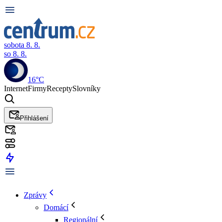
sobota 8. 8.
so 8. 8.
16°C
Internet
Firmy
Recepty
Slovníky
Přihlášení
Zprávy
Domácí
Regionální