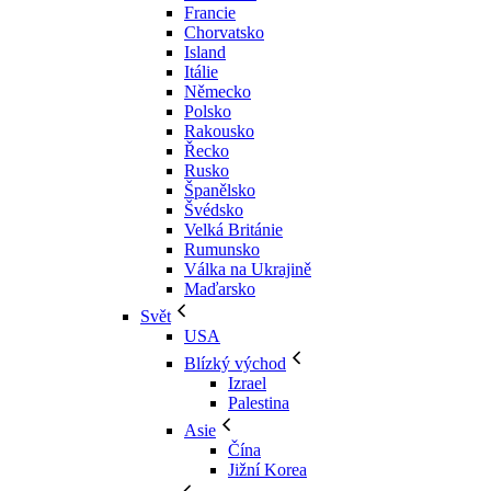
Francie
Chorvatsko
Island
Itálie
Německo
Polsko
Rakousko
Řecko
Rusko
Španělsko
Švédsko
Velká Británie
Rumunsko
Válka na Ukrajině
Maďarsko
Svět
USA
Blízký východ
Izrael
Palestina
Asie
Čína
Jižní Korea