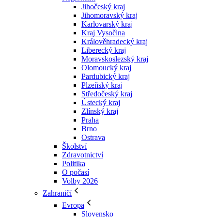
Jihočeský kraj
Jihomoravský kraj
Karlovarský kraj
Kraj Vysočina
Králověhradecký kraj
Liberecký kraj
Moravskoslezský kraj
Olomoucký kraj
Pardubický kraj
Plzeňský kraj
Středočeský kraj
Ústecký kraj
Zlínský kraj
Praha
Brno
Ostrava
Školství
Zdravotnictví
Politika
O počasí
Volby 2026
Zahraničí
Evropa
Slovensko