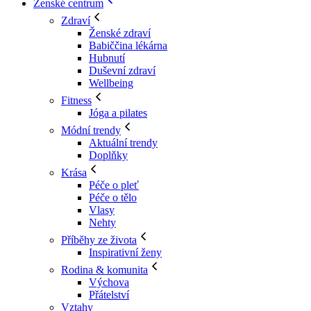
Ženské centrum
Zdraví
Ženské zdraví
Babiččina lékárna
Hubnutí
Duševní zdraví
Wellbeing
Fitness
Jóga a pilates
Módní trendy
Aktuální trendy
Doplňky
Krása
Péče o pleť
Péče o tělo
Vlasy
Nehty
Příběhy ze života
Inspirativní ženy
Rodina & komunita
Výchova
Přátelství
Vztahy