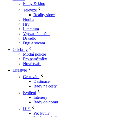
Filmy & kino
Televize
Reality show
Hudba
Hry
Literatura
Výtvarné umění
Divadlo
Digi a stream
Celebrity
Módní policie
Pro pamětníky
Nové tváře
Lifestyle
Cestování
Destinace
Rady na cesty
Bydlení
Interiery
Rady do domu
DIY
Pro kutily