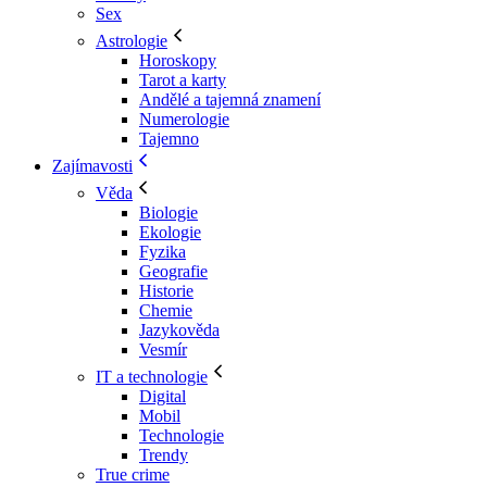
Sex
Astrologie
Horoskopy
Tarot a karty
Andělé a tajemná znamení
Numerologie
Tajemno
Zajímavosti
Věda
Biologie
Ekologie
Fyzika
Geografie
Historie
Chemie
Jazykověda
Vesmír
IT a technologie
Digital
Mobil
Technologie
Trendy
True crime