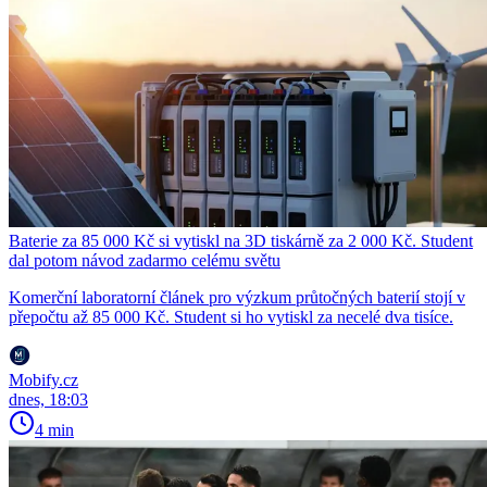
Baterie za 85 000 Kč si vytiskl na 3D tiskárně za 2 000 Kč. Student
dal potom návod zadarmo celému světu
Komerční laboratorní článek pro výzkum průtočných baterií stojí v
přepočtu až 85 000 Kč. Student si ho vytiskl za necelé dva tisíce.
Mobify.cz
dnes, 18:03
4 min