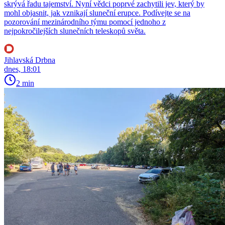
skrývá řadu tajemství. Nyní vědci poprvé zachytili jev, který by
mohl objasnit, jak vznikají sluneční erupce. Podívejte se na
pozorování mezinárodního týmu pomocí jednoho z
nejpokročilejších slunečních teleskopů světa.
Jihlavská Drbna
dnes, 18:01
2 min