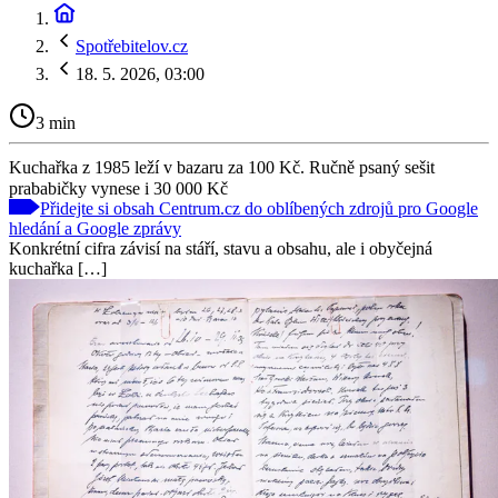
Spotřebitelov.cz
18. 5. 2026, 03:00
3 min
Kuchařka z 1985 leží v bazaru za 100 Kč. Ručně psaný sešit
prababičky vynese i 30 000 Kč
Přidejte si obsah Centrum.cz do oblíbených zdrojů pro Google
hledání a Google zprávy
Konkrétní cifra závisí na stáří, stavu a obsahu, ale i obyčejná
kuchařka […]