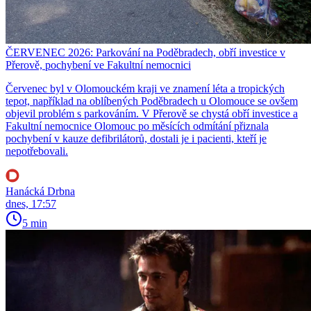
ČERVENEC 2026: Parkování na Poděbradech, obří investice v
Přerově, pochybení ve Fakultní nemocnici
Červenec byl v Olomouckém kraji ve znamení léta a tropických
tepot, například na oblíbených Poděbradech u Olomouce se ovšem
objevil problém s parkováním. V Přerově se chystá obří investice a
Fakultní nemocnice Olomouc po měsících odmítání přiznala
pochybení v kauze defibrilátorů, dostali je i pacienti, kteří je
nepotřebovali.
Hanácká Drbna
dnes, 17:57
5 min