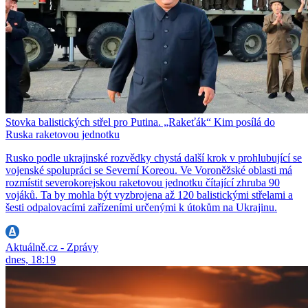
Stovka balistických střel pro Putina. „Rakeťák“ Kim posílá do
Ruska raketovou jednotku
Rusko podle ukrajinské rozvědky chystá další krok v prohlubující se
vojenské spolupráci se Severní Koreou. Ve Voroněžské oblasti má
rozmístit severokorejskou raketovou jednotku čítající zhruba 90
vojáků. Ta by mohla být vyzbrojena až 120 balistickými střelami a
šesti odpalovacími zařízeními určenými k útokům na Ukrajinu.
Aktuálně.cz - Zprávy
dnes, 18:19