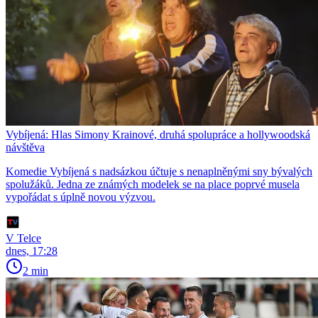
Vybíjená: Hlas Simony Krainové, druhá spolupráce a hollywoodská
návštěva
Komedie Vybíjená s nadsázkou účtuje s nenaplněnými sny bývalých
spolužáků. Jedna ze známých modelek se na place poprvé musela
vypořádat s úplně novou výzvou.
V Telce
dnes, 17:28
2 min