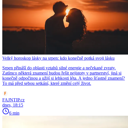
Velký horoskop lásky na srpen: kdo konečně potká svoji lásku
Srpen přináší do oblasti vztahů silné energie a nečekané zvraty.
Zatímco některá znamení budou řešit nejistoty v partnerství, jiná si
konečně odpočinou a užijí si lehkosti léta. A jedno šťastné znamení?
To má před sebou setkání, které změní celý život.
FAJNTIP.cz
dnes, 18:15
6 min