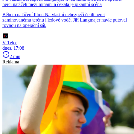
herci natáčeli mezi minami a čekala je pikantní scéna
Během natáčení filmu Na vlastní nebezpečí čelili herci
zaminovanému terénu i ledové vodě. Jiří Langmajer navíc putoval
rovnou na operační sál.
V Telce
dnes, 17:08
2 min
Reklama