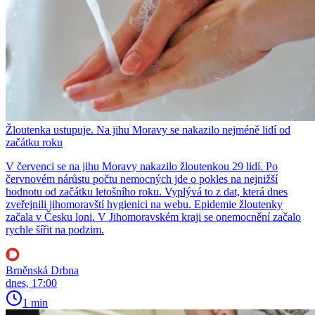
Žloutenka ustupuje. Na jihu Moravy se nakazilo nejméně lidí od
začátku roku
V červenci se na jihu Moravy nakazilo žloutenkou 29 lidí. Po
červnovém nárůstu počtu nemocných jde o pokles na nejnižší
hodnotu od začátku letošního roku. Vyplývá to z dat, která dnes
zveřejnili jihomoravští hygienici na webu. Epidemie žloutenky
začala v Česku loni. V Jihomoravském kraji se onemocnění začalo
rychle šířit na podzim.
Brněnská Drbna
dnes, 17:00
1 min