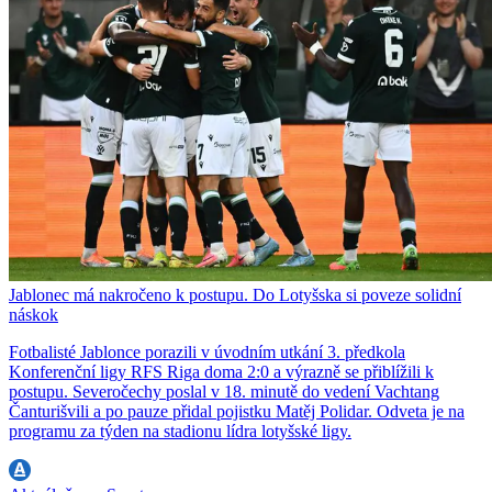
Jablonec má nakročeno k postupu. Do Lotyšska si poveze solidní
náskok
Fotbalisté Jablonce porazili v úvodním utkání 3. předkola
Konferenční ligy RFS Riga doma 2:0 a výrazně se přiblížili k
postupu. Severočechy poslal v 18. minutě do vedení Vachtang
Čanturišvili a po pauze přidal pojistku Matěj Polidar. Odveta je na
programu za týden na stadionu lídra lotyšské ligy.