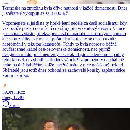
Termoska na zmrzlinu byla dříve nutností v každé domácnosti. Dnes
ji sběratelé vykupují až za 3 000 Kč
Vzpomenete si ještě na ty horké letní neděle za časů socialismu, kdy
vás rodiče poslali do místní cukrárny pro víkendový dezert? V ruce
jste svírali zvláštní, překvapivě těžkou nádobu s korkovým špuntem
a cestou zpátky jste museli pořádně utíkat, aby se obsah uvnitř
neproměnil v tekutou katastrofu. Tehdy to byla naprosto běžná
součást snad každé československé domácnosti, nad jejímž
designem nikdo příliš nepřemýšlel. Pokud jste ale tento nenápadný
retro kousek nevyhodili a dodnes vám leží zapomenutý na chalupě
nebo na dně babiččiny spíže, možná máte v ruce nečekaný poklad.
Sběratelé jsou totiž dnes ochotni za zachovalé kousky zaplatit tisíce
korun na ruku.
FAJNTIP.cz
dnes, 17:30
3 min