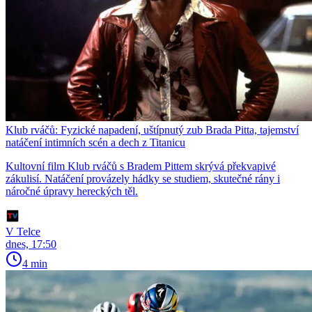
Klub rváčů: Fyzické napadení, uštípnutý zub Brada Pitta, tajemství
natáčení intimních scén a dech z Titanicu
Kultovní film Klub rváčů s Bradem Pittem skrývá překvapivé
zákulisí. Natáčení provázely hádky se studiem, skutečné rány i
náročné úpravy hereckých těl.
V Telce
dnes, 17:50
4 min