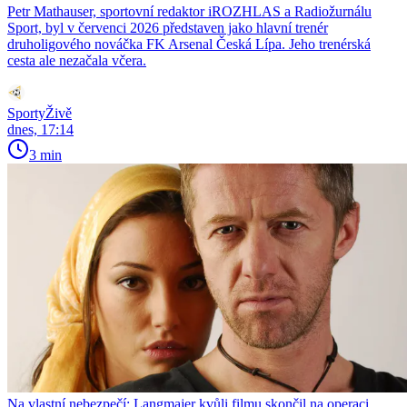
Petr Mathauser, sportovní redaktor iROZHLAS a Radiožurnálu
Sport, byl v červenci 2026 představen jako hlavní trenér
druholigového nováčka FK Arsenal Česká Lípa. Jeho trenérská
cesta ale nezačala včera.
SportyŽivě
dnes, 17:14
3 min
Na vlastní nebezpečí: Langmajer kvůli filmu skončil na operaci,