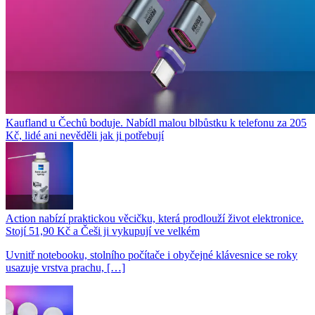
Kaufland u Čechů boduje. Nabídl malou blbůstku k telefonu za 205
Kč, lidé ani nevěděli jak ji potřebují
Action nabízí praktickou věcičku, která prodlouží život elektronice.
Stojí 51,90 Kč a Češi ji vykupují ve velkém
Uvnitř notebooku, stolního počítače i obyčejné klávesnice se roky
usazuje vrstva prachu, […]