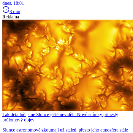
dnes, 18:01
3 min
Reklama
Tak detailně jsme Slunce ještě neviděli. Nové snímky přinesly
průlomový objev
Slunce astronomové zkoumají už staletí, přesto jeho atmosféra stále