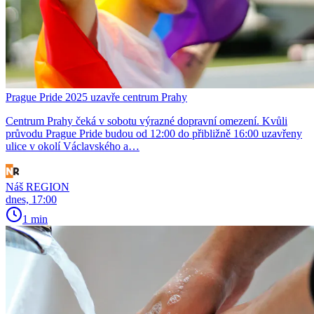
Prague Pride 2025 uzavře centrum Prahy
Centrum Prahy čeká v sobotu výrazné dopravní omezení. Kvůli
průvodu Prague Pride budou od 12:00 do přibližně 16:00 uzavřeny
ulice v okolí Václavského a…
Náš REGION
dnes, 17:00
1 min