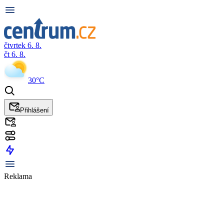
čtvrtek 6. 8.
čt 6. 8.
30°C
Přihlášení
Reklama