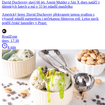
David Duchovny slaví 66 let. Agent Mulder z Akt X dnes natáčí v
dámských šatech a má o 33 let mladší manželku
Americký herec David Duchovny překvapuje tajnou svatbou s
výrazně mladší partnerkou i nečekanou filmovou rolí. Letos navíc
potěší české fanoušky v Praze.
ReadZone
dnes, 17:30
4 min