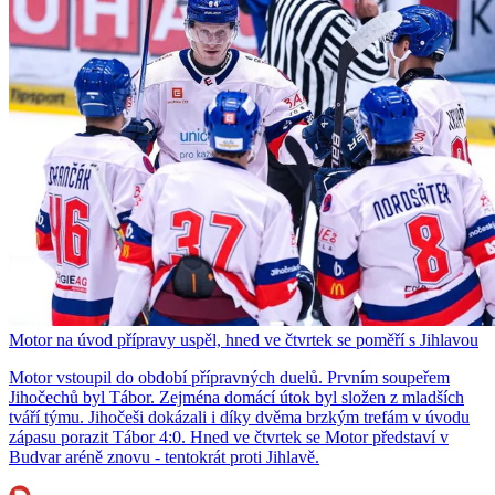
Motor na úvod přípravy uspěl, hned ve čtvrtek se poměří s Jihlavou
Motor vstoupil do období přípravných duelů. Prvním soupeřem
Jihočechů byl Tábor. Zejména domácí útok byl složen z mladších
tváří týmu. Jihočeši dokázali i díky dvěma brzkým trefám v úvodu
zápasu porazit Tábor 4:0. Hned ve čtvrtek se Motor představí v
Budvar aréně znovu - tentokrát proti Jihlavě.