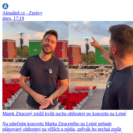
Aktuálně.cz - Zprávy
dnes, 17:19
Marek Ztracený zrušil kvůli suchu ohňostroj po koncertu na Letné
Na pátečním koncertu Marka Ztraceného na Letné nebude
plánovaný ohňostroj na věžích u pódia, zpěvák ho nechal zrušit