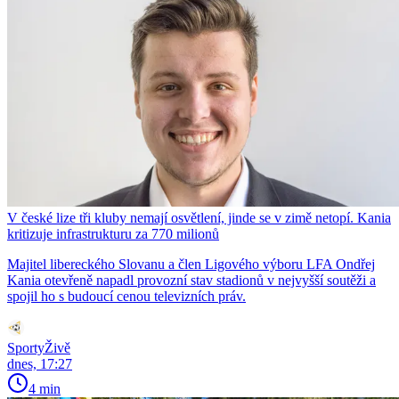
V české lize tři kluby nemají osvětlení, jinde se v zimě netopí. Kania
kritizuje infrastrukturu za 770 milionů
Majitel libereckého Slovanu a člen Ligového výboru LFA Ondřej
Kania otevřeně napadl provozní stav stadionů v nejvyšší soutěži a
spojil ho s budoucí cenou televizních práv.
SportyŽivě
dnes, 17:27
4 min