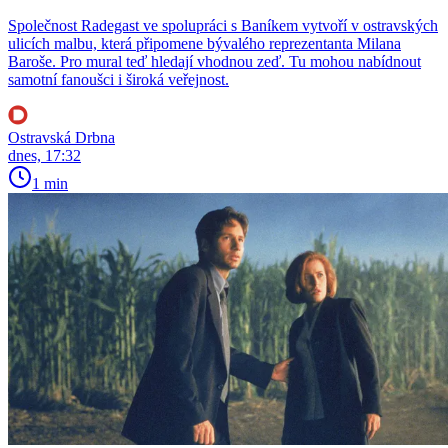
Společnost Radegast ve spolupráci s Baníkem vytvoří v ostravských
ulicích malbu, která připomene bývalého reprezentanta Milana
Baroše. Pro mural teď hledají vhodnou zeď. Tu mohou nabídnout
samotní fanoušci i široká veřejnost.
Ostravská Drbna
dnes, 17:32
1 min