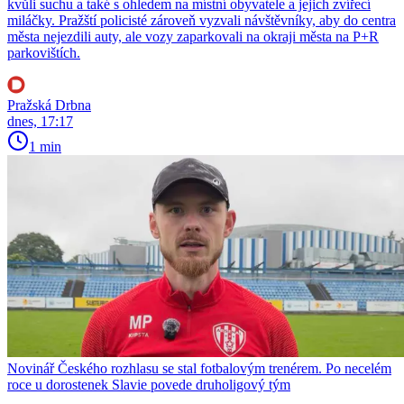
kvůli suchu a také s ohledem na místní obyvatele a jejich zvířecí
miláčky. Pražští policisté zároveň vyzvali návštěvníky, aby do centra
města nejezdili auty, ale vozy zaparkovali na okraji města na P+R
parkovištích.
Pražská Drbna
dnes, 17:17
1 min
Novinář Českého rozhlasu se stal fotbalovým trenérem. Po necelém
roce u dorostenek Slavie povede druholigový tým