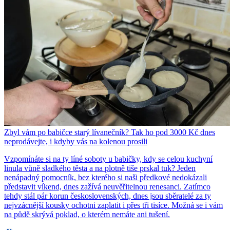
Zbyl vám po babičce starý lívanečník? Tak ho pod 3000 Kč dnes
neprodávejte, i kdyby vás na kolenou prosili
Vzpomínáte si na ty líné soboty u babičky, kdy se celou kuchyní
linula vůně sladkého těsta a na plotně tiše prskal tuk? Jeden
nenápadný pomocník, bez kterého si naši předkové nedokázali
představit víkend, dnes zažívá neuvěřitelnou renesanci. Zatímco
tehdy stál pár korun československých, dnes jsou sběratelé za ty
nejvzácnější kousky ochotni zaplatit i přes tři tisíce. Možná se i vám
na půdě skrývá poklad, o kterém nemáte ani tušení.