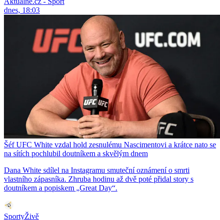
Aktuálně.cz - Sport
dnes, 18:03
Šéf UFC White vzdal hold zesnulému Nascimentovi a krátce nato se
na sítích pochlubil doutníkem a skvělým dnem
Dana White sdílel na Instagramu smuteční oznámení o smrti
vlastního zápasníka. Zhruba hodinu až dvě poté přidal story s
doutníkem a popiskem „Great Day“.
SportyŽivě