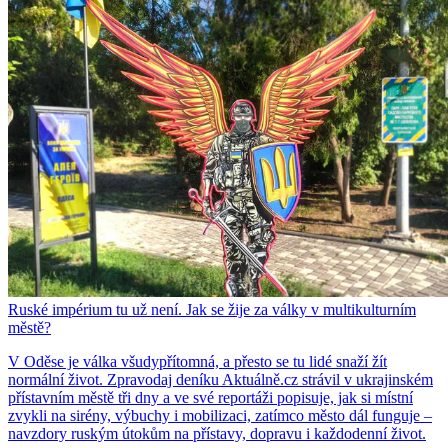
Ruské impérium tu už není. Jak se žije za války v multikulturním
městě?
V Oděse je válka všudypřítomná, a přesto se tu lidé snaží žít
normální život. Zpravodaj deníku Aktuálně.cz strávil v ukrajinském
přístavním městě tři dny a ve své reportáži popisuje, jak si místní
zvykli na sirény, výbuchy i mobilizaci, zatímco město dál funguje –
navzdory ruským útokům na přístavy, dopravu i každodenní život.