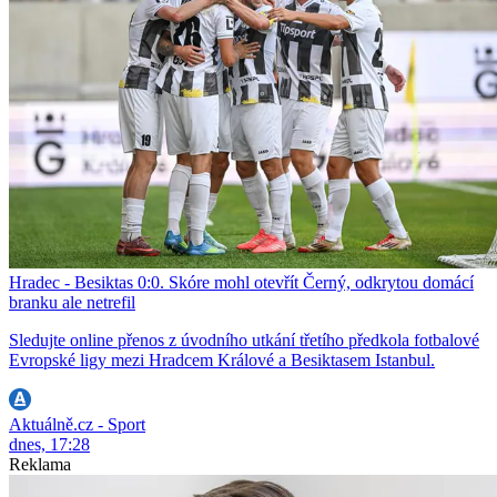
Hradec - Besiktas 0:0. Skóre mohl otevřít Černý, odkrytou domácí
branku ale netrefil
Sledujte online přenos z úvodního utkání třetího předkola fotbalové
Evropské ligy mezi Hradcem Králové a Besiktasem Istanbul.
Aktuálně.cz - Sport
dnes, 17:28
Reklama