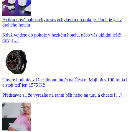
Action nově nabízí chytrou vychytávku do pokoje. Pocit je jak z
drahého hotelu
Když vejdete do pokoje v hezkém hotelu, něco vás uklidní ještě
dřív, […]
Chytré hodinky z Decathlonu útočí na Česko. Mají přes 100 funkcí
a stojí teď jen 1575 Kč
Představte si, že vyrazíte na ranní běh nebo na túru a chcete […]