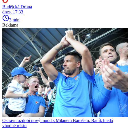
Budějcká Drbna
dnes, 17:33
3 min
Reklama
Ostravu ozdobí nový mural s Milanem Barošem. Baník hledá
vhodné místo