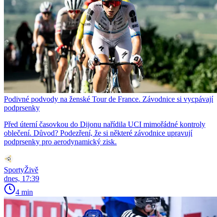
Podivné podvody na ženské Tour de France. Závodnice si vycpávají
podprsenky
Před úterní časovkou do Dijonu nařídila UCI mimořádné kontroly
oblečení. Důvod? Podezření, že si některé závodnice upravují
podprsenky pro aerodynamický zisk.
SportyŽivě
dnes, 17:39
4 min