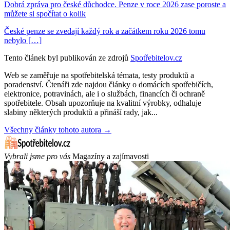
Dobrá zpráva pro české důchodce. Penze v roce 2026 zase poroste a
můžete si spočítat o kolik
České penze se zvedají každý rok a začátkem roku 2026 tomu
nebylo […]
Tento článek byl publikován ze zdrojů
Spotřebitelov.cz
Web se zaměřuje na spotřebitelská témata, testy produktů a
poradenství. Čtenáři zde najdou články o domácích spotřebičích,
elektronice, potravinách, ale i o službách, financích či ochraně
spotřebitele. Obsah upozorňuje na kvalitní výrobky, odhaluje
slabiny některých produktů a přináší rady, jak...
Všechny články tohoto autora →
Vybrali jsme pro vás
Magazíny a zajímavosti