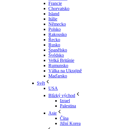
Francie
Chorvatsko
Island
Itálie
Německo
Polsko
Rakousko
Řecko
Rusko
Španělsko
Švédsko
Velká Británie
Rumunsko
Válka na Ukrajině
Maďarsko
Svět
USA
Blízký východ
Izrael
Palestina
Asie
Čína
Jižní Korea