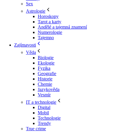
Sex
Astrologie
Horoskopy
Tarot a karty
Andělé a tajemná znamení
Numerologie
Tajemno
Zajímavosti
Věda
Biologie
Ekologie
Fyzika
Geografie
Historie
Chemie
Jazykověda
Vesmír
IT a technologie
Digital
Mobil
Technologie
Trendy
True crime