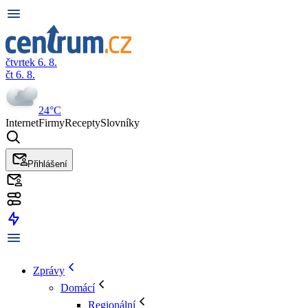
čtvrtek 6. 8.
čt 6. 8.
24°C
Internet
Firmy
Recepty
Slovníky
Přihlášení
Zprávy
Domácí
Regionální