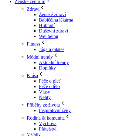
Ženské centrum
Zdraví
Ženské zdraví
Babiččina lékárna
Hubnutí
Duševní zdraví
Wellbeing
Fitness
Jóga a pilates
Módní trendy
Aktuální trendy
Doplňky
Krása
Péče o pleť
Péče o tělo
Vlasy
Nehty
Příběhy ze života
Inspirativní ženy
Rodina & komunita
Výchova
Přátelství
Vztahy