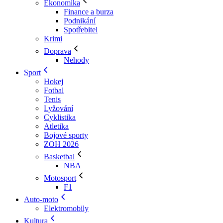
Ekonomika
Finance a burza
Podnikání
Spotřebitel
Krimi
Doprava
Nehody
Sport
Hokej
Fotbal
Tenis
Lyžování
Cyklistika
Atletika
Bojové sporty
ZOH 2026
Basketbal
NBA
Motosport
F1
Auto-moto
Elektromobily
Kultura