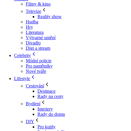
Filmy & kino
Televize
Reality show
Hudba
Hry
Literatura
Výtvarné umění
Divadlo
Digi a stream
Celebrity
Módní policie
Pro pamětníky
Nové tváře
Lifestyle
Cestování
Destinace
Rady na cesty
Bydlení
Interiery
Rady do domu
DIY
Pro kutily