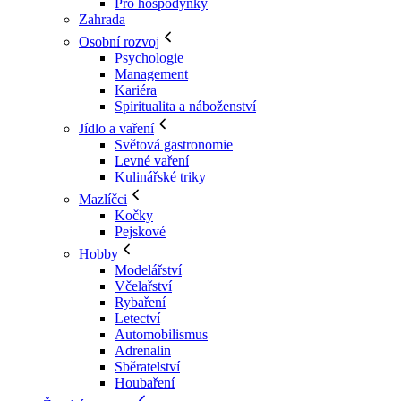
Pro hospodyňky
Zahrada
Osobní rozvoj
Psychologie
Management
Kariéra
Spiritualita a náboženství
Jídlo a vaření
Světová gastronomie
Levné vaření
Kulinářské triky
Mazlíčci
Kočky
Pejskové
Hobby
Modelářství
Včelařství
Rybaření
Letectví
Automobilismus
Adrenalin
Sběratelství
Houbaření