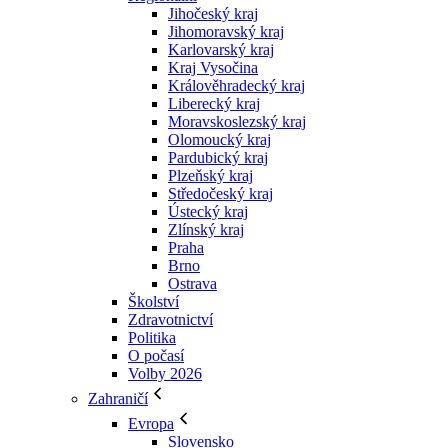
Jihočeský kraj
Jihomoravský kraj
Karlovarský kraj
Kraj Vysočina
Králověhradecký kraj
Liberecký kraj
Moravskoslezský kraj
Olomoucký kraj
Pardubický kraj
Plzeňský kraj
Středočeský kraj
Ústecký kraj
Zlínský kraj
Praha
Brno
Ostrava
Školství
Zdravotnictví
Politika
O počasí
Volby 2026
Zahraničí
Evropa
Slovensko