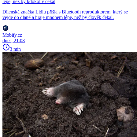
lépe, než by kdokoliv čekal
Dílenská značka Lidlu přišla s Bluetooth reproduktorem, který se
vejde do dlaně a hraje mnohem lépe, než by člověk čekal.
Mobify.cz
dnes, 21:08
3 min