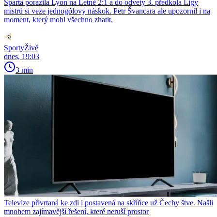
Sparta porazila Lyon na Letné 2:1 a do odvety 3. předkola Ligy
mistrů si veze jednogólový náskok. Petr Švancara ale upozornil i na
moment, který mohl všechno zhatit.
SportyŽivě
dnes, 19:03
3 min
Televize přivrtaná ke zdi i postavená na skříňce už Čechy štve. Našli
mnohem zajímavější řešení, které neruší prostor