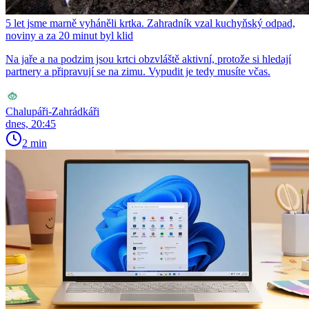
5 let jsme marně vyháněli krtka. Zahradník vzal kuchyňský odpad,
noviny a za 20 minut byl klid
Na jaře a na podzim jsou krtci obzvláště aktivní, protože si hledají
partnery a připravují se na zimu. Vypudit je tedy musíte včas.
Chalupáři-Zahrádkáři
dnes, 20:45
2 min