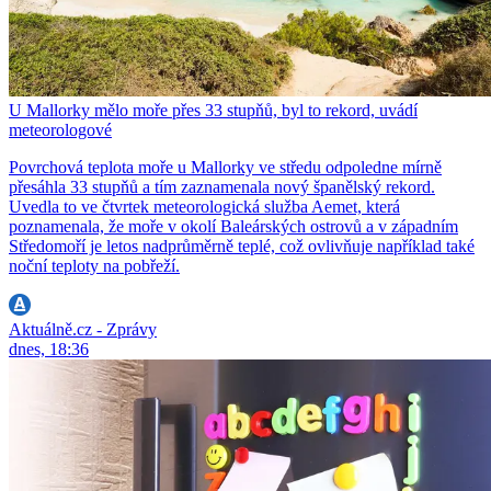
U Mallorky mělo moře přes 33 stupňů, byl to rekord, uvádí
meteorologové
Povrchová teplota moře u Mallorky ve středu odpoledne mírně
přesáhla 33 stupňů a tím zaznamenala nový španělský rekord.
Uvedla to ve čtvrtek meteorologická služba Aemet, která
poznamenala, že moře v okolí Baleárských ostrovů a v západním
Středomoří je letos nadprůměrně teplé, což ovlivňuje například také
noční teploty na pobřeží.
Aktuálně.cz - Zprávy
dnes, 18:36