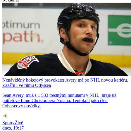
Nenáviděný hokejový provokatér Avery má po NHL novou kariéru.
Zazářil i ve filmu Odyssea
Sean Avery, muž s 1 533 trestnými minutami v NHL, hraje už
potřetí ve filmu Christophera Nolana. Tentokrát jako člen
Odysseovy posádky.
SportyŽivě
dnes, 19:17