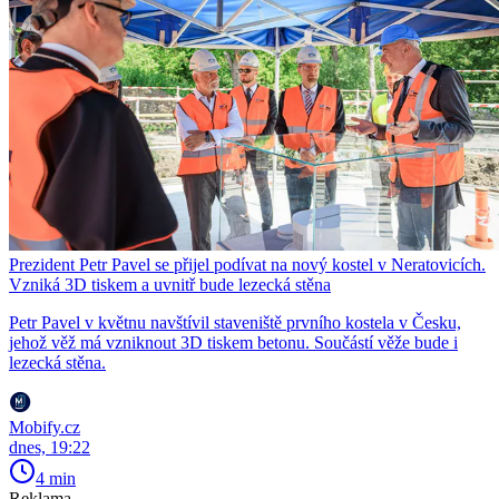
Prezident Petr Pavel se přijel podívat na nový kostel v Neratovicích.
Vzniká 3D tiskem a uvnitř bude lezecká stěna
Petr Pavel v květnu navštívil staveniště prvního kostela v Česku,
jehož věž má vzniknout 3D tiskem betonu. Součástí věže bude i
lezecká stěna.
Mobify.cz
dnes, 19:22
4 min
Reklama