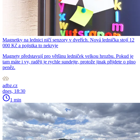
Magnetky na lednici ničí senzory v dveřích. Nová lednička stojí 12
000 Kč a pojistka to nekryje
Magnety představují pro většinu ledniček velkou hrozbu. Pokud je
tam máte i vy, raději je rychle sundejte, protože jinak přijdete o plno
peněz.
adbz.cz
dnes, 18:30
1 min