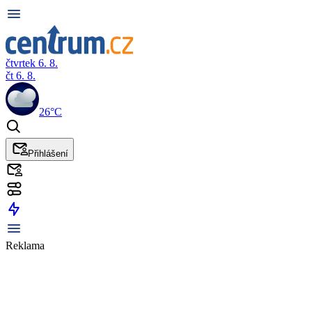
čtvrtek 6. 8.
čt 6. 8.
26°C
Přihlášení
Reklama