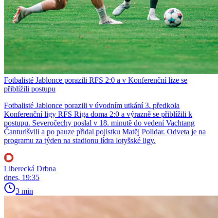
Fotbalisté Jablonce porazili RFS 2:0 a v Konferenční lize se
přiblížili postupu
Fotbalisté Jablonce porazili v úvodním utkání 3. předkola
Konferenční ligy RFS Riga doma 2:0 a výrazně se přiblížili k
postupu. Severočechy poslal v 18. minutě do vedení Vachtang
Čanturišvili a po pauze přidal pojistku Matěj Polidar. Odveta je na
programu za týden na stadionu lídra lotyšské ligy.
Liberecká Drbna
dnes, 19:35
3 min