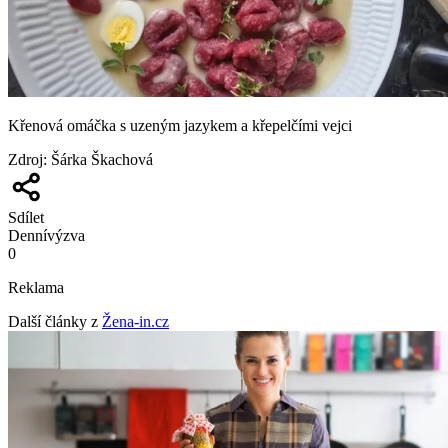
Křenová omáčka s uzeným jazykem a křepelčími vejci
Zdroj
:
Šárka Škachová
Sdílet
Denní
výzva
0
Reklama
Další články z
Žena-in.cz