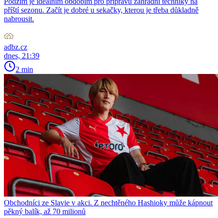
Podzim je ideálním obdobím pro přípravu zahradní techniky na
příští sezonu. Začít je dobré u sekačky, kterou je třeba důkladně
nabrousit.
adbz.cz
dnes, 21:39
2 min
Obchodníci ze Slavie v akci. Z nechtěného Hashioky může kápnout
pěkný balík, až 70 milionů