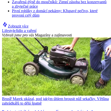
Zavařená dýně do moučníků: Zimní zásoba bez konzervantů
a zbytečné práce
Pivní rohlíky z domácí pekárny: Křupavé pečivo, které
provoní celý dům
Zobrazit více
Lifestyle
Jídlo a vaření
Vybrali jsme pro vás
Magazíny a zajímavosti
Brusíř Marek ukázal, pod jakým úhlem brousit nůž sekačky. Většina
zahrádkářů to dělá špatně