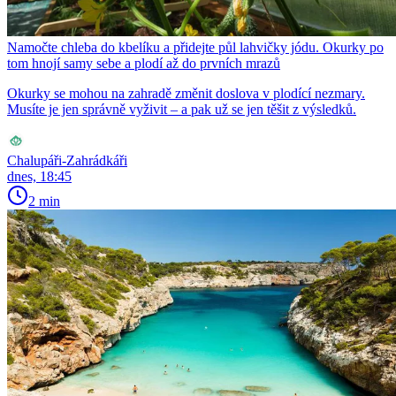
Namočte chleba do kbelíku a přidejte půl lahvičky jódu. Okurky po
tom hnojí samy sebe a plodí až do prvních mrazů
Okurky se mohou na zahradě změnit doslova v plodící nezmary.
Musíte je jen správně vyživit – a pak už se jen těšit z výsledků.
Chalupáři-Zahrádkáři
dnes, 18:45
2 min