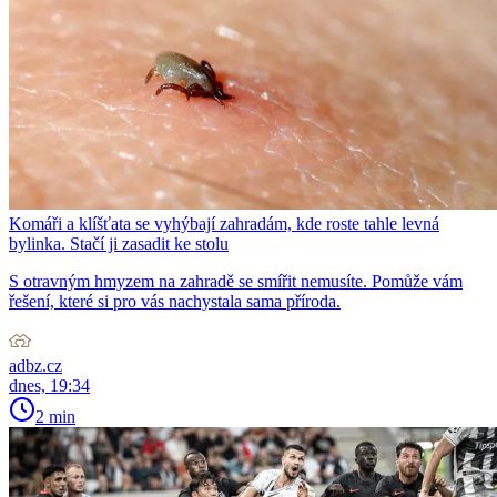
Komáři a klíšťata se vyhýbají zahradám, kde roste tahle levná
bylinka. Stačí ji zasadit ke stolu
S otravným hmyzem na zahradě se smířit nemusíte. Pomůže vám
řešení, které si pro vás nachystala sama příroda.
adbz.cz
dnes, 19:34
2 min