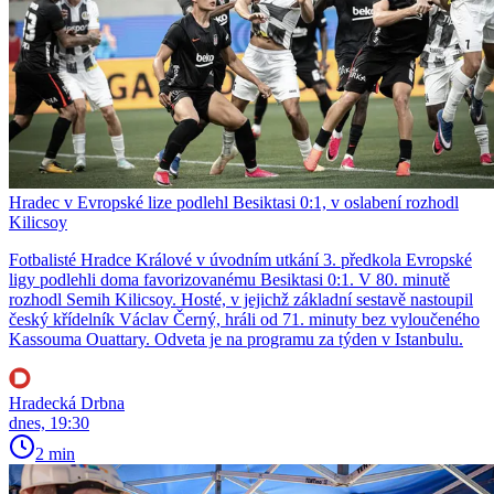
Hradec v Evropské lize podlehl Besiktasi 0:1, v oslabení rozhodl
Kilicsoy
Fotbalisté Hradce Králové v úvodním utkání 3. předkola Evropské
ligy podlehli doma favorizovanému Besiktasi 0:1. V 80. minutě
rozhodl Semih Kilicsoy. Hosté, v jejichž základní sestavě nastoupil
český křídelník Václav Černý, hráli od 71. minuty bez vyloučeného
Kassouma Ouattary. Odveta je na programu za týden v Istanbulu.
Hradecká Drbna
dnes, 19:30
2 min