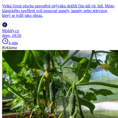
Velká černá plocha uprostřed obýváku dráždí čím dál víc lidí. Místo
klasického zavěšení volí posuvné panely, lamely nebo televizor,
který se tváří jako obraz.
Mobify.cz
dnes, 18:56
4 min
Reklama