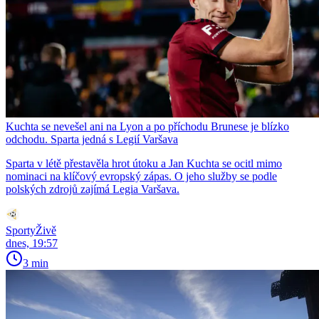
Kuchta se nevešel ani na Lyon a po příchodu Brunese je blízko
odchodu. Sparta jedná s Legií Varšava
Sparta v létě přestavěla hrot útoku a Jan Kuchta se ocitl mimo
nominaci na klíčový evropský zápas. O jeho služby se podle
polských zdrojů zajímá Legia Varšava.
SportyŽivě
dnes, 19:57
3 min