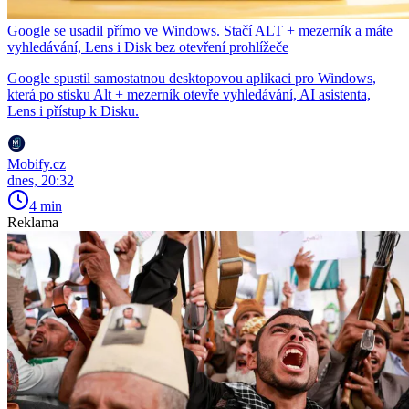
Google se usadil přímo ve Windows. Stačí ALT + mezerník a máte
vyhledávání, Lens i Disk bez otevření prohlížeče
Google spustil samostatnou desktopovou aplikaci pro Windows,
která po stisku Alt + mezerník otevře vyhledávání, AI asistenta,
Lens i přístup k Disku.
Mobify.cz
dnes, 20:32
4 min
Reklama