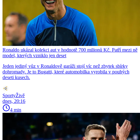
Ronaldo ukázal kolekci aut v hodnotě 700 milionů Kč. Patří mezi ně
model, kterých vzniklo jen deset
Jeden jediný vůz v Ronaldově garáži stojí víc než zbytek sbírky
dohromady. Je to Bugatti, které automobilka vyrobila v pouhých
deseti kusech.
SportyŽivě
dnes, 20:16
4 min