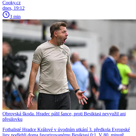
Cooky.cz
dnes, 19:12
3 min
Obrovská škoda. Hradec pálil šance, proti Besiktasi nevyužil ani
přesilovku
Fotbalisté Hradce Králové v úvodním utkání 3. předkola Evropské
ligy podlehli doma favorizovanému Besiktasi 0:1. V 80. minutě