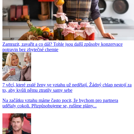
Zamrazit, zavařit a co dál? Tohle jsou další způsoby konzervace
potravin bez zbytečné chemie
7 věcí, které zralé ženy ve vztahu už nedělají. Žádný chlap nestojí za
to, aby kvůli němu ztratily samy sebe
Na začátku vztahu máme často pocit, že bychom pro partnera
udělaly cokoli. Přizpůsobujeme se, rušíme plány...