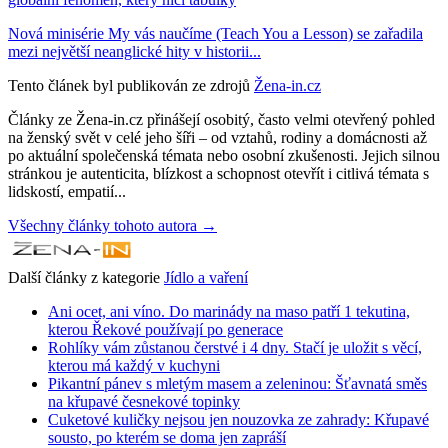
Nová minisérie My vás naučíme (Teach You a Lesson) se zařadila
mezi největší neanglické hity v historii...
Tento článek byl publikován ze zdrojů
Žena-in.cz
Články ze Žena-in.cz přinášejí osobitý, často velmi otevřený pohled
na ženský svět v celé jeho šíři – od vztahů, rodiny a domácnosti až
po aktuální společenská témata nebo osobní zkušenosti. Jejich silnou
stránkou je autenticita, blízkost a schopnost otevřít i citlivá témata s
lidskostí, empatií...
Všechny články tohoto autora →
Další články z kategorie
Jídlo a vaření
Ani ocet, ani víno. Do marinády na maso patří 1 tekutina,
kterou Řekové používají po generace
Rohlíky vám zůstanou čerstvé i 4 dny. Stačí je uložit s věcí,
kterou má každý v kuchyni
Pikantní pánev s mletým masem a zeleninou: Šťavnatá směs
na křupavé česnekové topinky
Cuketové kuličky nejsou jen nouzovka ze zahrady: Křupavé
sousto, po kterém se doma jen zapráší