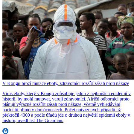
V Kongu hrozí mutace eboly, zdravotníci rozšíří zásah proti nákaze
Virus eboly, který v Kongu způsobuje jednu z nejhorších epidemií v
historii, by mohl mutovat, varují zdravotníci. Afričtí odborníci proto
plánují výrazně rozšířit zásah proti nákaze, včetně vyhledávání
pacientů přímo v domácnostech. Počet potvrzených případů už
překročil 4000 a podle úřadů jde o druhou největší epidemii eboly v
historii, uvedl list The Guardian.