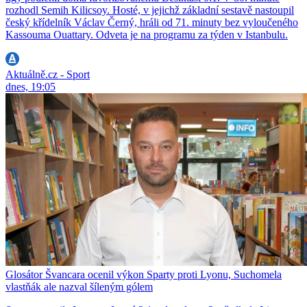
rozhodl Semih Kilicsoy. Hosté, v jejichž základní sestavě nastoupil
český křídelník Václav Černý, hráli od 71. minuty bez vyloučeného
Kassouma Ouattary. Odveta je na programu za týden v Istanbulu.
Aktuálně.cz - Sport
dnes, 19:05
Glosátor Švancara ocenil výkon Sparty proti Lyonu, Suchomela
vlastňák ale nazval šíleným gólem