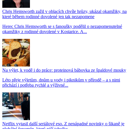
Chris Hemsworth zažil v oblacích chvíle hrůzy, ukázal okamžiky, na
které během rodinné dovolené jen tak nezapomene
Herec Chris Hemsworth se s fanoušky podělil o nezapomenutelné
okamžiky z rodinné dovolené v Kostarice. A...
Na výlet, k vodě i do práce: proteinová bábovka ze špaldové mouky
Léto přeje výletům, dnům u vody i piknikům v přírodě – a s nimi
přichází i potřeba rychlé a výživné...
Netflix vytasil další seriálové eso. Z nenápadné novinky o šikaně je
globální fenomén, který ničí tabulky