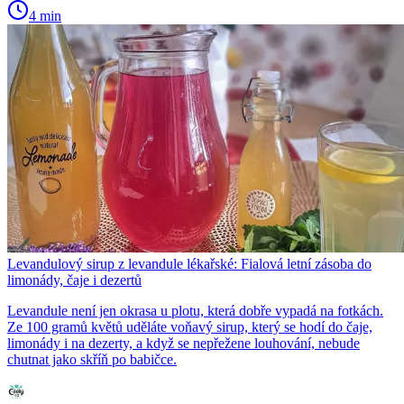
4 min
Levandulový sirup z levandule lékařské: Fialová letní zásoba do
limonády, čaje i dezertů
Levandule není jen okrasa u plotu, která dobře vypadá na fotkách.
Ze 100 gramů květů uděláte voňavý sirup, který se hodí do čaje,
limonády i na dezerty, a když se nepřežene louhování, nebude
chutnat jako skříň po babičce.