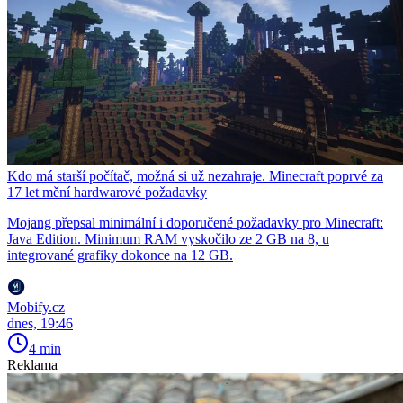
Kdo má starší počítač, možná si už nezahraje. Minecraft poprvé za
17 let mění hardwarové požadavky
Mojang přepsal minimální i doporučené požadavky pro Minecraft:
Java Edition. Minimum RAM vyskočilo ze 2 GB na 8, u
integrované grafiky dokonce na 12 GB.
Mobify.cz
dnes, 19:46
4 min
Reklama