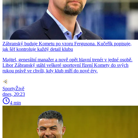
Zábranský buduje Kometu po vzoru Fergusona. Kučeřík popisuje,
jak šéf kontroluje každý detail klubu
Majitel, generální manažer a nově opět hlavní trenér v jedné osobě.
Libor Zábranský stáhl veškeré sportovní řízení Komety do svých
rukou právě ve chvíli, kdy klub míří do nové éry.
SportyŽivě
dnes, 20:23
4 min