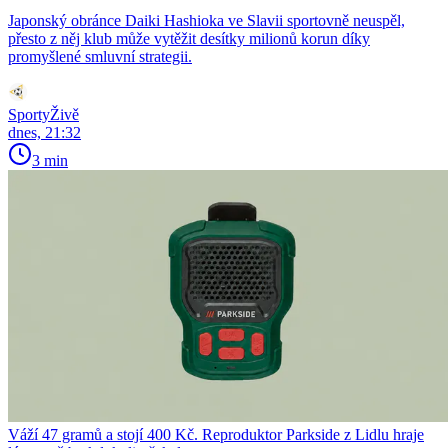
Japonský obránce Daiki Hashioka ve Slavii sportovně neuspěl,
přesto z něj klub může vytěžit desítky milionů korun díky
promyšlené smluvní strategii.
SportyŽivě
dnes, 21:32
3 min
Váží 47 gramů a stojí 400 Kč. Reproduktor Parkside z Lidlu hraje