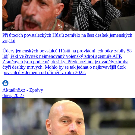
Při útocích povstaleckých Húsíů zemřelo na šest desítek jemenských
vojáků
Údery jemenských povstalců Húsíů na provládní jednotky zabily 58
lidí, řekl ve čtvrtek nejmenovaný vojenský zdroj agentuře AFP.
Zraněných jsou podle něj desítky. Předchozí údaje uváděly zhruba
čtyři desítky mrtvých. Mohlo by se tak jednat o nejkrvavější útok
povstalců v Jemenu od příměří z roku 2022.
Aktuálně.cz - Zprávy
dnes, 20:27