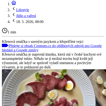
Lifestyle
Jídlo a vaření
18. 5. 2026, 08:00
1 min
Křenová omáčka s uzeným jazykem a křepelčími vejci
Přidejte si obsah Centrum.cz do oblíbených zdrojů pro Google
hledání a Google zprávy
Křenová omáčka je naprostá klasika, která má v české kuchyni své
nezastupitelné místo. Někdo se jí možná trochu bojí kvůli její
výraznosti, ale když se správně vyladí smetanou a poctivým
vývarem, je to pohlazení po duši.