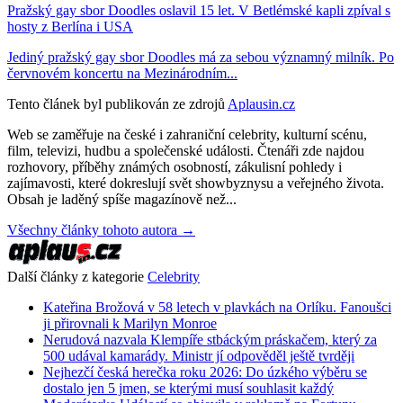
Pražský gay sbor Doodles oslavil 15 let. V Betlémské kapli zpíval s
hosty z Berlína i USA
Jediný pražský gay sbor Doodles má za sebou významný milník. Po
červnovém koncertu na Mezinárodním...
Tento článek byl publikován ze zdrojů
Aplausin.cz
Web se zaměřuje na české i zahraniční celebrity, kulturní scénu,
film, televizi, hudbu a společenské události. Čtenáři zde najdou
rozhovory, příběhy známých osobností, zákulisní pohledy i
zajímavosti, které dokreslují svět showbyznysu a veřejného života.
Obsah je laděný spíše magazínově než...
Všechny články tohoto autora →
Další články z kategorie
Celebrity
Kateřina Brožová v 58 letech v plavkách na Orlíku. Fanoušci
ji přirovnali k Marilyn Monroe
Nerudová nazvala Klempíře stbáckým práskačem, který za
500 udával kamarády. Ministr jí odpověděl ještě tvrději
Nejhezčí česká herečka roku 2026: Do úzkého výběru se
dostalo jen 5 jmen, se kterými musí souhlasit každý