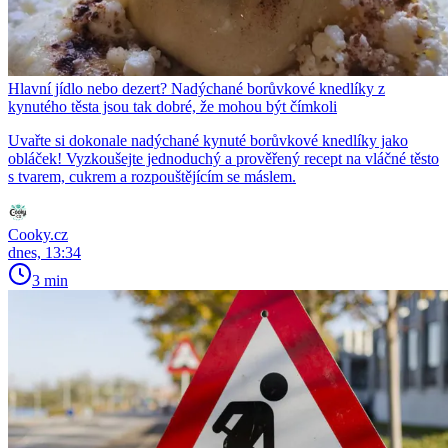
Hlavní jídlo nebo dezert? Nadýchané borůvkové knedlíky z
kynutého těsta jsou tak dobré, že mohou být čímkoli
Uvařte si dokonale nadýchané kynuté borůvkové knedlíky jako
obláček! Vyzkoušejte jednoduchý a prověřený recept na vláčné těsto
s tvarem, cukrem a rozpouštějícím se máslem.
Cooky.cz
dnes, 13:34
3 min