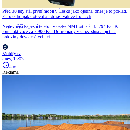
Před 30 lety stál první mobil v Česku jako ojetina, dnes je to poklad.
Eurotel ho pak dotoval a lidé se rvali ve frontách
Nejlevnější kapesní telefon v české NMT síti stál 33 794 Kč. K
tomu aktivace za 7 900 Kč. Dohromady víc než slušná ojetina
poloviny devadesátých let.
Mobify.cz
dnes, 13:03
4 min
Reklama