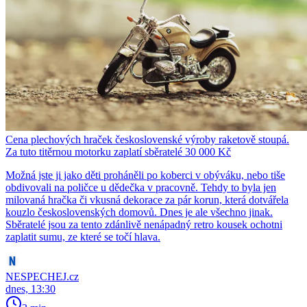
Cena plechových hraček československé výroby raketově stoupá.
Za tuto titěrnou motorku zaplatí sběratelé 30 000 Kč
Možná jste ji jako děti proháněli po koberci v obýváku, nebo tiše
obdivovali na poličce u dědečka v pracovně. Tehdy to byla jen
milovaná hračka či vkusná dekorace za pár korun, která dotvářela
kouzlo československých domovů. Dnes je ale všechno jinak.
Sběratelé jsou za tento zdánlivě nenápadný retro kousek ochotni
zaplatit sumu, ze které se točí hlava.
NESPECHEJ.cz
dnes, 13:30