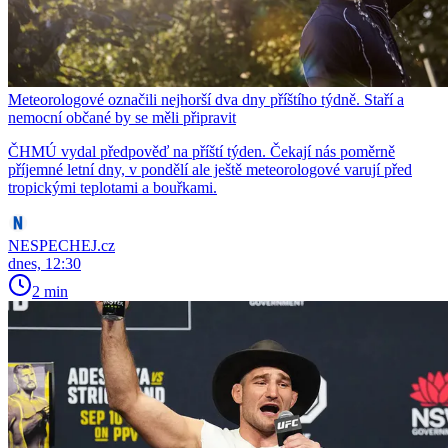
Meteorologové označili nejhorší dva dny příštího týdně. Staří a
nemocní občané by se měli připravit
ČHMÚ vydal předpověď na příští týden. Čekají nás poměrně
příjemné letní dny, v pondělí ale ještě meteorologové varují před
tropickými teplotami a bouřkami.
NESPECHEJ.cz
dnes, 12:30
2 min