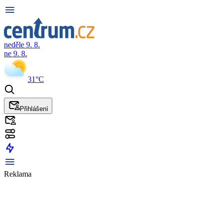
neděle 9. 8.
ne 9. 8.
31°C
Přihlášení
Reklama