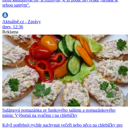
sebou samým“.
Aktuálně.cz - Zprávy
dnes, 12:36
Reklama
Salámová pomazánka ze šunkového salámu a pomazánkového
másla: Výborná na svačinu i na chlebíčky
Když potřebuji rychle nachystat večeři nebo něco na chlebíčky pro