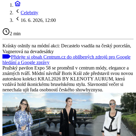
Celebrity
16. 6. 2026, 12:00
2 min
Krásky oslnily na módní akci: Decastelo vsadila na český porcelán,
Vagnerová na devadesátky
Přidejte si obsah Centrum.cz do oblíbených zdrojů pro Google
hledání a Google zprávy
Pražský pavilon Expo 58 se proměnil v centrum módy, elegance a
známých tváří. Módní návrhář Boris Král zde představil svou novou
autorskou kolekci KRAL2026 BY KLENOTY AURUM, která
vzdává hold ikonickému bruselskému stylu. Slavnostní večer si
nenechala ujít řada osobností českého showbyznysu.