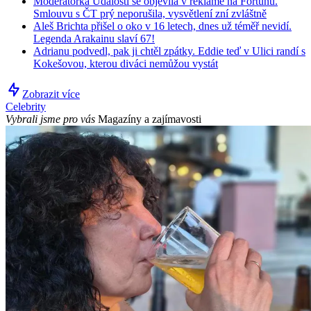
Moderátorka Událostí se objevila v reklamě na Fortunu.
Smlouvu s ČT prý neporušila, vysvětlení zní zvláštně
Aleš Brichta přišel o oko v 16 letech, dnes už téměř nevidí.
Legenda Arakainu slaví 67!
Adrianu podvedl, pak ji chtěl zpátky. Eddie teď v Ulici randí s
Kokešovou, kterou diváci nemůžou vystát
Zobrazit více
Celebrity
Vybrali jsme pro vás
Magazíny a zajímavosti