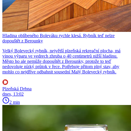
Hladina oblíbeného Boleváku rychle klesá. Rybník teď nelze
dopouštět z Berounky
Velký Bolevecký rybník, největší plzeňská rekreační plocha, má
vinou výparu ve vedrech zhruba o 40 centimetrů nižší hladinu.
Město ho ale nemůže dopouštět z Berounky, protože to teď
nedovoluje nízký průtok v řece. Potřebuje přitom plný stav, aby
mohlo co nejdříve odbahnit sousední Malý Bolevecký rybník.
Plzeňská Drbna
dnes, 13:02
2 min