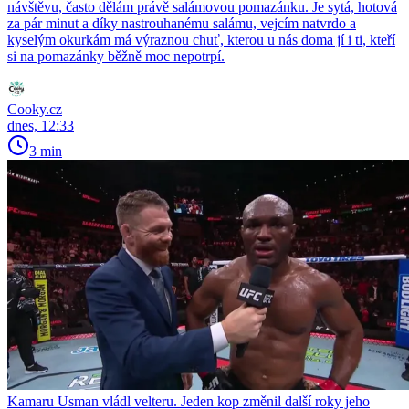
návštěvu, často dělám právě salámovou pomazánku. Je sytá, hotová
za pár minut a díky nastrouhanému salámu, vejcím natvrdo a
kyselým okurkám má výraznou chuť, kterou u nás doma jí i ti, kteří
si na pomazánky běžně moc nepotrpí.
Cooky.cz
dnes, 12:33
3 min
Kamaru Usman vládl velteru. Jeden kop změnil další roky jeho