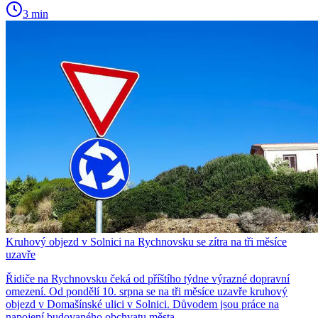
3 min
Kruhový objezd v Solnici na Rychnovsku se zítra na tři měsíce
uzavře
Řidiče na Rychnovsku čeká od příštího týdne výrazné dopravní
omezení. Od pondělí 10. srpna se na tři měsíce uzavře kruhový
objezd v Domašínské ulici v Solnici. Důvodem jsou práce na
napojení budovaného obchvatu města.