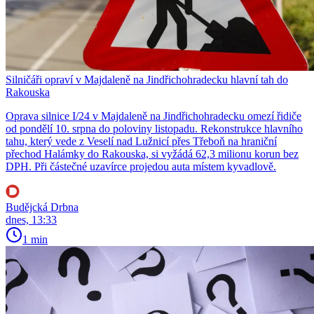
Silničáři opraví v Majdaleně na Jindřichohradecku hlavní tah do
Rakouska
Oprava silnice I/24 v Majdaleně na Jindřichohradecku omezí řidiče
od pondělí 10. srpna do poloviny listopadu. Rekonstrukce hlavního
tahu, který vede z Veselí nad Lužnicí přes Třeboň na hraniční
přechod Halámky do Rakouska, si vyžádá 62,3 milionu korun bez
DPH. Při částečné uzavírce projedou auta místem kyvadlově.
Budějcká Drbna
dnes, 13:33
1 min