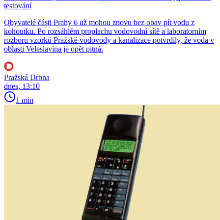
testování
Obyvatelé části Prahy 6 už mohou znovu bez obav pít vodu z
kohoutku. Po rozsáhlém proplachu vodovodní sítě a laboratorním
rozboru vzorků Pražské vodovody a kanalizace potvrdily, že voda v
oblasti Veleslavína je opět pitná.
Pražská Drbna
dnes, 13:10
1 min