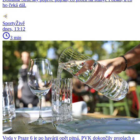
ho čeká dál.
SportyŽivě
dnes, 13:12
3 min
Voda v Praze 6 je po havárii opět pitná. PVK dokončily proplach a