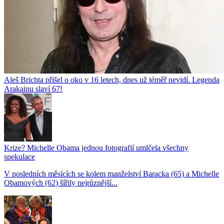
Aleš Brichta přišel o oko v 16 letech, dnes už téměř nevidí. Legenda
Arakainu slaví 67!
Krize? Michelle Obama jednou fotografií umlčela všechny
spekulace
V posledních měsících se kolem manželství Baracka (65) a Michelle
Obamových (62) šířily nejrůznější...