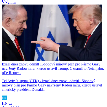
2 min
Izrael dnes znovu odmítl 15bodový mírový plán pro Pásmo Gazy
navržený Radou míru, kterou ustavil Trump. Oznámil to Netanjahu,
píše Reuters.
Tel Aviv 9. srpna (ČTK) - Izrael dnes znovu odmítl 15bodový
mírový plán pro Pásmo Gazy navržený Radou míru, kterou ustavil
americký prezident Donald...
HN.cz