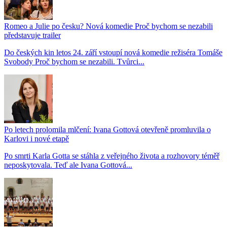
Romeo a Julie po česku? Nová komedie Proč bychom se nezabili
představuje trailer
Do českých kin letos 24. září vstoupí nová komedie režiséra Tomáše
Svobody Proč bychom se nezabili. Tvůrci...
Po letech prolomila mlčení: Ivana Gottová otevřeně promluvila o
Karlovi i nové etapě
Po smrti Karla Gotta se stáhla z veřejného života a rozhovory téměř
neposkytovala. Teď ale Ivana Gottová...