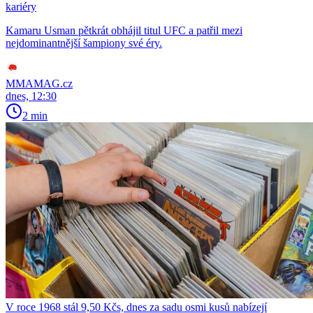
kariéry
Kamaru Usman pětkrát obhájil titul UFC a patřil mezi
nejdominantnější šampiony své éry.
MMAMAG.cz
dnes, 12:30
2 min
V roce 1968 stál 9,50 Kčs, dnes za sadu osmi kusů nabízejí