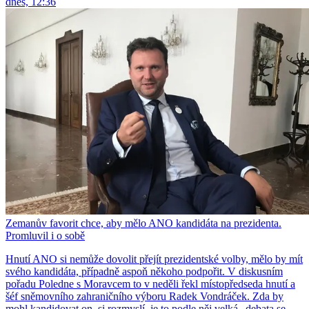
dnes, 12:36
Zemanův favorit chce, aby mělo ANO kandidáta na prezidenta.
Promluvil i o sobě
Hnutí ANO si nemůže dovolit přejít prezidentské volby, mělo by mít
svého kandidáta, případně aspoň někoho podpořit. V diskusním
pořadu Poledne s Moravcem to v neděli řekl místopředseda hnutí a
šéf sněmovního zahraničního výboru Radek Vondráček. Zda by
mohl kandidovat on, si rozmyslí, je to podle něj velká „debata se