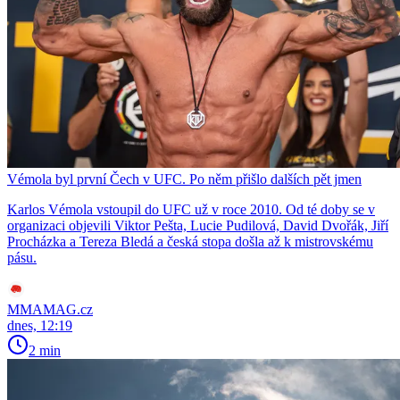
Vémola byl první Čech v UFC. Po něm přišlo dalších pět jmen
Karlos Vémola vstoupil do UFC už v roce 2010. Od té doby se v
organizaci objevili Viktor Pešta, Lucie Pudilová, David Dvořák, Jiří
Procházka a Tereza Bledá a česká stopa došla až k mistrovskému
pásu.
MMAMAG.cz
dnes, 12:19
2 min