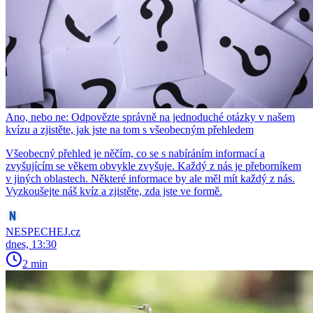
Ano, nebo ne: Odpovězte správně na jednoduché otázky v našem
kvízu a zjistěte, jak jste na tom s všeobecným přehledem
Všeobecný přehled je něčím, co se s nabíráním informací a
zvyšujícím se věkem obvykle zvyšuje. Každý z nás je přeborníkem
v jiných oblastech. Některé informace by ale měl mít každý z nás.
Vyzkoušejte náš kvíz a zjistěte, zda jste ve formě.
NESPECHEJ.cz
dnes, 13:30
2 min