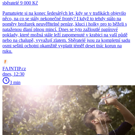
sběratelé 9 000 Kč
Pamatujete si na konec šedesátých let, kdy se v trafikách objevilo
něco, na co se stály nekonečné fronty? I když to tehdy stálo na
poměry brožurek neuvěřitelné peníze, kluci i holky pro to běželi s
nataženou dlaní plnou mincí. Dnes se tyto zažloutlé papírové
poklady, které možná stále leží zapomenuté v krabici na vaší půdě
nebo na chalupě, vyvažují zlatem. Sběratelé jsou za kompletní sadu
osmi sešitů ochotni okamžitě vyplatit téměř deset tisíc korun na
ruku.
FAJNTIP.cz
dnes, 12:30
3 min