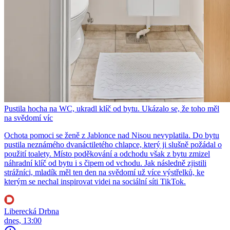
Pustila hocha na WC, ukradl klíč od bytu. Ukázalo se, že toho měl
na svědomí víc
Ochota pomoci se ženě z Jablonce nad Nisou nevyplatila. Do bytu
pustila neznámého dvanáctiletého chlapce, který ji slušně požádal o
použití toalety. Místo poděkování a odchodu však z bytu zmizel
náhradní klíč od bytu i s čipem od vchodu. Jak následně zjistili
strážníci, mladík měl ten den na svědomí už více výstřelků, ke
kterým se nechal inspirovat videi na sociální síti TikTok.
Liberecká Drbna
dnes, 13:00