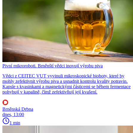
Pivní mikroroboti. Brněnští vědci inovují výrobu piva
Vědci z CEITEC VUT vyvinuli mikroskopické bioboty, které by
mohly zefektivnit výrobu piva a usnadnit kontrolu kvality potravin.
Kapsle s kvasinkami a magnetickými částicemi se během fermentace
pohybují v kapalině, čímž zefektivňují její kvašení.
Brněnská Drbna
dnes, 13:00
1 min