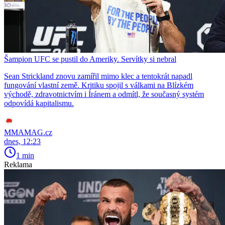
Šampion UFC se pustil do Ameriky. Servítky si nebral
Sean Strickland znovu zamířil mimo klec a tentokrát napadl
fungování vlastní země. Kritiku spojil s válkami na Blízkém
východě, zdravotnictvím i Íránem a odmítl, že současný systém
odpovídá kapitalismu.
MMAMAG.cz
dnes, 12:23
1 min
Reklama