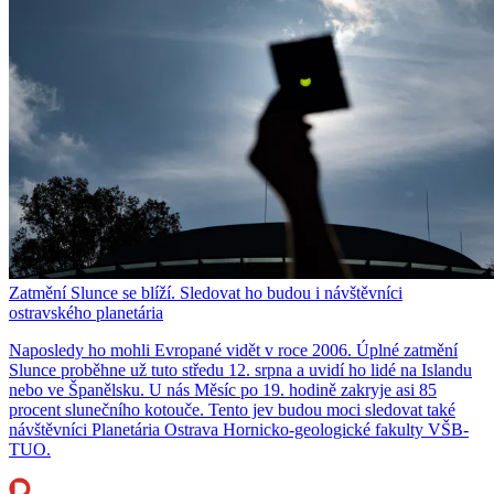
Zatmění Slunce se blíží. Sledovat ho budou i návštěvníci
ostravského planetária
Naposledy ho mohli Evropané vidět v roce 2006. Úplné zatmění
Slunce proběhne už tuto středu 12. srpna a uvidí ho lidé na Islandu
nebo ve Španělsku. U nás Měsíc po 19. hodině zakryje asi 85
procent slunečního kotouče. Tento jev budou moci sledovat také
návštěvníci Planetária Ostrava Hornicko-geologické fakulty VŠB-
TUO.