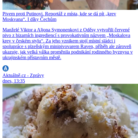
Pivem proti Putinovi. Reportáž z místa, kde se dá pít „krev
Moskvana“. I díky Čechům
Manželé Viktor a Aljona Symonenkovi z Oděsy vytvořili červené
pivo z bizarních ingrediencí s provokativním názvem „Moskalova
krev v českém stylu“. Za jeho vznikem stojí místní sládci i
spolupráce s plzeňským minipivovarem Raven, příběh ale zároveň
ukazuje, jak velká válka proměnila podnikání rodinného byznysu v
ukrajinském přístavním městě.
Aktuálně.cz - Zprávy
dnes, 13:35