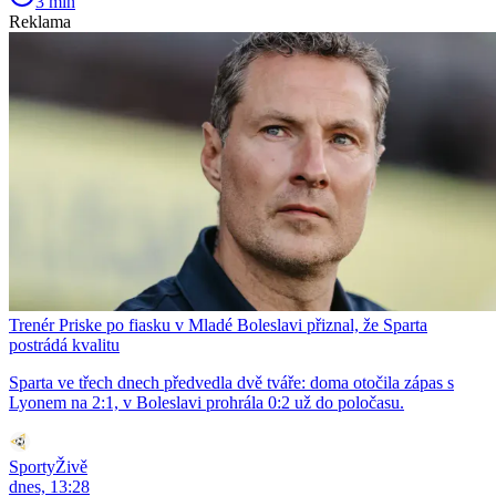
3 min
Reklama
Trenér Priske po fiasku v Mladé Boleslavi přiznal, že Sparta
postrádá kvalitu
Sparta ve třech dnech předvedla dvě tváře: doma otočila zápas s
Lyonem na 2:1, v Boleslavi prohrála 0:2 už do poločasu.
SportyŽivě
dnes, 13:28