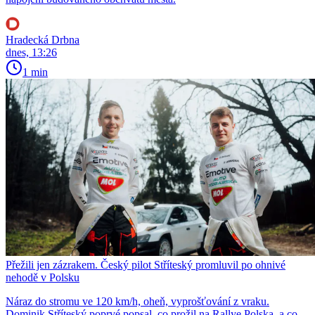
Hradecká Drbna
dnes, 13:26
1 min
Přežili jen zázrakem. Český pilot Stříteský promluvil po ohnivé
nehodě v Polsku
Náraz do stromu ve 120 km/h, oheň, vyprošťování z vraku.
Dominik Stříteský poprvé popsal, co prožil na Rallye Polska, a co